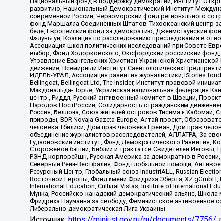
Национальный фонд в поддержку демократии, Институт Откр
развитию, Национальный Демократический Институт Междуна
современной России, Черноморский фонд регионального сот
фонд Маршалла Соединенных Штатов, Тихоокеанский центр за
беде, Европейский фонд за демократию, Джеймстаунский фонд
Фалуньгун, Коалиция по расследованию преследования в отно
Ассоциация школ политических исследований при Совете Евр
выбор, Фонд Ходорковского, Оксфордский российский фонд, 
Управление Евангельских Христиан Украинской Христианской
движение, Всемирный Институт Саентологических Предприяти
ИДЕЛЬ-УРАЛ, Ассоциация развития журналистики, IStories fo
Bellingcat, Bellingcat Ltd, The Insider, Институт правовой ин
Макдональда-Лорье, Украинская национальная федерация Кан
центр , Риддл, Русский антивоенный комитет в Швеции, Проект
Народов ПостРоссии, Солидарность с гражданским движением 
Россия, Беллона, Союз жителей островов Тисима и Хабомаи, 
природы, BDR Novaja Gazeta-Europe, Алтай проект, Образова
человека Тбилиси, Дом прав человека Ереван, Дом прав челов
объединение журналистов расследователей, АЛЛАТРА, За своб
Гудзоновский институт, Фонд Демократического Развития, К
Сторожевой башни, Библии и трактатов Свидетелей Иеговы, Г
РЭНД корпорейшн, Русская Америка за демократию в России, 
Северный Рейн-Вестфалия, Фонд глобальной помощи, Антивоенн
Ресурсный Центр, Глобальный союз IndustriALL, Russian Electi
Восточной Европы, Фонд имени Фридриха Эберта, XZ gGmbH, М
International Education, Cultural Vistas, Institute of Intern
Мунка, Российско-канадский демократический альянс, Школа
Фридриха Науманна за свободу, Феминистское антивоенное соп
Либерально-демократическая Лига Украины
Источник:
https://minjust.gov.ru/ru/documents/7756/
д