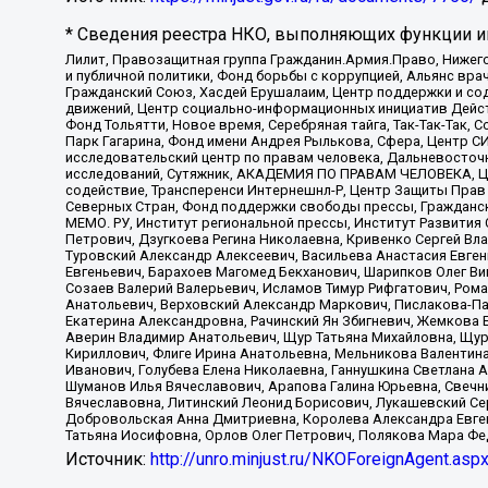
* Сведения реестра НКО, выполняющих функции ин
Лилит, Правозащитная группа Гражданин.Армия.Право, Нижего
и публичной политики, Фонд борьбы с коррупцией, Альянс вр
Гражданский Союз, Хасдей Ерушалаим, Центр поддержки и сод
движений, Центр социально-информационных инициатив Дейс
Фонд Тольятти, Новое время, Серебряная тайга, Так-Так-Так,
Парк Гагарина, Фонд имени Андрея Рылькова, Сфера, Центр С
исследовательский центр по правам человека, Дальневосточн
исследований, Сутяжник, АКАДЕМИЯ ПО ПРАВАМ ЧЕЛОВЕКА, Це
содействие, Трансперенси Интернешнл-Р, Центр Защиты Прав
Северных Стран, Фонд поддержки свободы прессы, Гражданск
МЕМО. РУ, Институт региональной прессы, Институт Развити
Петрович, Дзугкоева Регина Николаевна, Кривенко Сергей В
Туровский Александр Алексеевич, Васильева Анастасия Евген
Евгеньевич, Барахоев Магомед Бекханович, Шарипков Олег В
Созаев Валерий Валерьевич, Исламов Тимур Рифгатович, Рома
Анатольевич, Верховский Александр Маркович, Пислакова-Па
Екатерина Александровна, Рачинский Ян Збигневич, Жемкова 
Аверин Владимир Анатольевич, Щур Татьяна Михайловна, Щур
Кириллович, Флиге Ирина Анатольевна, Мельникова Валентин
Иванович, Голубева Елена Николаевна, Ганнушкина Светлана 
Шуманов Илья Вячеславович, Арапова Галина Юрьевна, Свечн
Вячеславовна, Литинский Леонид Борисович, Лукашевский Се
Добровольская Анна Дмитриевна, Королева Александра Евген
Татьяна Иосифовна, Орлов Олег Петрович, Полякова Мара Фе
Источник:
http://unro.minjust.ru/NKOForeignAgent.asp