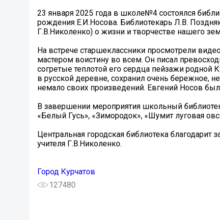
23 января 2025 года в школе№4 состоялся библи
рождения Е.И.Носова. Библиотекарь Л.В. Поздня
Г.В.Николенко) о жизни и творчестве нашего зем
На встрече старшеклассники просмотрели видео-
мастером воистину во всем. Он писал превосходн
согретые теплотой его сердца пейзажи родной 
в русской деревне, сохранил очень бережное, н
немало своих произведений. Евгений Носов был 
В завершении мероприятия школьный библиотека
«Белый Гусь», «Зимородок», «Шумит луговая ов
Центральная городская библиотека благодарит з
учителя Г.В.Николенко.
Город Курчатов
127480