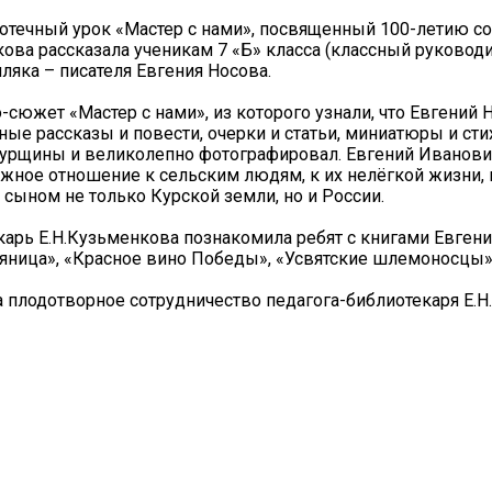
отечный урок «Мастер с нами», посвященный 100-летию со
кова рассказала ученикам 7 «Б» класса (классный руковод
ляка – писателя Евгения Носова.
сюжет «Мастер с нами», из которого узнали, что Евгений 
ые рассказы и повести, очерки и статьи, миниатюры и сти
Курщины и великолепно фотографировал. Евгений Иванови
ежное отношение к сельским людям, к их нелёгкой жизни,
сыном не только Курской земли, но и России.
рь Е.Н.Кузьменкова познакомила ребят с книгами Евгения
сяница», «Красное вино Победы», «Усвятские шлемоносцы» 
а плодотворное сотрудничество педагога-библиотекаря Е.Н