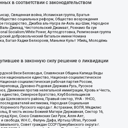
нных в соответствии с законодательством
сар, Священная война, Исламская группа, Братья-
а, Общество социальных реформ, Общество возрождения
ое государство, Джабха аль-Нусра ли-Ахль аш-Шам, Народное
 Валь-Джихад, Чистопольский Джамаат, Рохнамо ба суи
nal Socialism/White Power, Артподготовка, Религиозная группа
атарский добровольческий батальон имени Номана
ка, Батал-Хаджи Белхороев, Маньяки Культ Убийц, Молодёжь
тупившее в законную силу решение о ликвидации
ардской Веси Беловодья, Славянская Община Капища Веды
ское национальное единство, Национал-социалистическое
 Национал-социалистическая рабочая партия России,
Череповца, Духовно-Родовая Держава Русь, Русское
з, Движение против нелегальной иммиграции, Кровь и Честь,
е единство, Северное Братство, Клуб Болельщиков
ода Щелковского района, Правый сектор, УНА - УНСО,
ие последователей инглиизма, Народная Социальная
 Коренного Русского народа г. Астрахани, ВОЛЯ, Меджлис
льц, В честь иконы Божией Матери Державная, Сектор 16,
рад Крю, Союз Славянских Сил Руси, Алля-Аят,
 свобода, W.H.С., Фалунь Дафа, Иртыш Ultras, Русский
вального, Совет граждан СССР Прикубанского округа г.