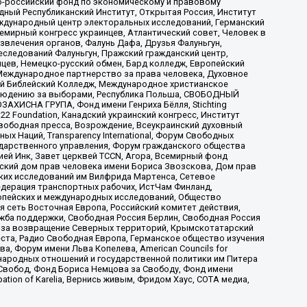
-российский фонд по экономическому и правовому
ый Республиканский Институт, Открытая Россия, Институт
ждународный центр электоральных исследований, Германский
мирный конгресс украинцев, Атлантический совет, Человек в
звлечения органов, Фалунь Дафа, Друзья Фалуньгун,
еследований Фалуньгун, Пражский гражданский центр,
цев, Немецко-русский обмен, Бард колледж, Европейский
Международное партнерство за права человека, Духовное
ый Библейский Колледж, Международное христианское
аблюдению за выборами, Республика Польша, СВОБОДНЫЙ
АХИСНА ГРУПА, Фонд имени Генриха Бёлля, Stichting
t 22 Foundation, Канадский украинский конгресс, Институт
вободная пресса, Возрождение, Всеукраинский духовный
х Наций, Transparеncy International, Форум Свободных
ударственного управления, Форум гражданского общества
ией Инк, Завет церквей TCCN, Агора, Всемирный фонд
сский дом прав человека имени Бориса Звозскова, Дом прав
ских исследований им Вилфрида Мартенса, Сетевое
едерация транспортных рабочих, ИстЧам Финланд,
ропейских и международных исследований, Общество
я сеть Восточная Европа, Российский комитет действия,
жба поддержки, Свободная Россия Берлин, Свободная Россия
оюз за возвращение Северных территорий, Крымскотатарский
 креста, Радио Свободная Европа, Германское общество изучения
 Форум имени Льва Копелева, American Councils for
международных отношений и государственной политики им Питера
Свобод, Фонд Бориса Немцова за Свободу, Фонд имени
ion of Karelia, Вернись живым, Фридом Хаус, СОТА медиа,