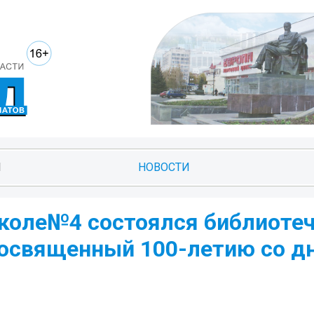
И
НОВОСТИ
 школе№4 состоялся библиоте
посвященный 100-летию со д