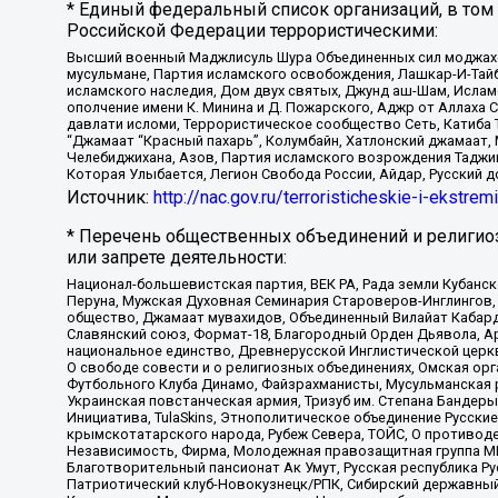
* Единый федеральный список организаций, в том
Российской Федерации террористическими:
Высший военный Маджлисуль Шура Объединенных сил моджахедо
мусульмане, Партия исламского освобождения, Лашкар-И-Тай
исламского наследия, Дом двух святых, Джунд аш-Шам, Ислам
ополчение имени К. Минина и Д. Пожарского, Аджр от Аллаха 
давлати исломи, Террористическое сообщество Сеть, Катиба Та
“Джамаат “Красный пахарь”, Колумбайн, Хатлонский джамаат, 
Челебиджихана, Азов, Партия исламского возрождения Таджи
Которая Улыбается, Легион Свобода России, Айдар, Русский 
Источник:
http://nac.gov.ru/terroristicheskie-i-ekstrem
* Перечень общественных объединений и религио
или запрете деятельности:
Национал-большевистская партия, ВЕК РА, Рада земли Кубан
Перуна, Мужская Духовная Семинария Староверов-Инглингов, 
общество, Джамаат мувахидов, Объединенный Вилайат Кабарды
Славянский союз, Формат-18, Благородный Орден Дьявола, А
национальное единство, Древнерусской Инглистической церк
О свободе совести и о религиозных объединениях, Омская ор
Футбольного Клуба Динамо, Файзрахманисты, Мусульманская р
Украинская повстанческая армия, Тризуб им. Степана Бандеры,
Инициатива, TulaSkins, Этнополитическое объединение Русски
крымскотатарского народа, Рубеж Севера, ТОЙС, О противоде
Независимость, Фирма, Молодежная правозащитная группа МПГ
Благотворительный пансионат Ак Умут, Русская республика Рус
Патриотический клуб-Новокузнецк/РПК, Сибирский державный 