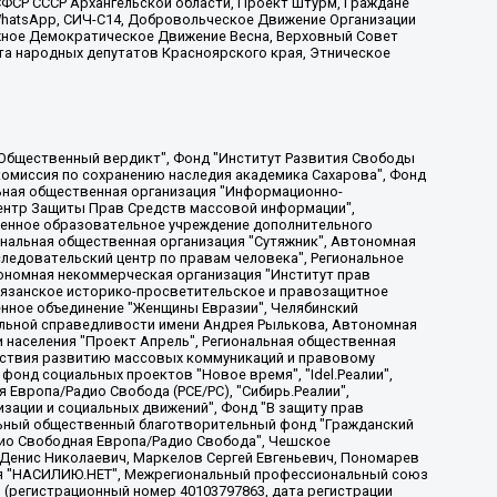
ФСР СССР Архангельской области, Проект Штурм, Граждане
, WhatsApp, СИЧ-С14, Добровольческое Движение Организации
жное Демократическое Движение Весна, Верховный Совет
та народных депутатов Красноярского края, Этническое
, Дальневосточное общественное движение "Маяк", Санкт-Петербургская ЛГБТ-инициативная группа "Выход", Инициативная группа ЛГБТ+ "Реверс", Алексеев Андрей Викторович, Бекбулатова Таисия Львовна, Беляев Иван Михайлович, Владыкина Елена Сергеевна, Гельман Марат Александрович, Никульшина Вероника Юрьевна, Толоконникова Надежда Андреевна, Шендерович Виктор Анатольевич, Общество с ограниченной ответственностью "Данное сообщение", Общество с ограниченной ответственностью Издательский дом "Новая глава", Айнбиндер Александра Александровна, Московский комьюнити-центр для ЛГБТ+инициатив, Благотворительный фонд развития филантропии, Deutsche Welle (Германия, Kurt-Schumacher-Strasse 3, 53113 Bonn), Борзунова Мария Михайловна, Воробьев Виктор Викторович, Голубева Анна Львовна, Константинова Алла Михайловна, Малкова Ирина Владимировна, Мурадов Мурад Абдулгалимович, Осетинская Елизавета Николаевна, Понасенков Евгений Николаевич, Ганапольский Матвей Юрьевич, Киселев Евгений Алексеевич, Борухович Ирина Григорьевна, Дремин Иван Тимофеевич, Дубровский Дмитрий Викторович, Красноярская региональная общественная организация поддержки и развития альтернативных образовательных технологий и межкультурных коммуникаций "ИНТЕРРА", Маяковская Екатерина Алексеевна, Фейгин Марк Захарович, Филимонов Андрей Викторович, Дзугкоева Регина Николаевна, Доброхотов Роман Александрович, Дудь Юрий Александрович, Елкин Сергей Владимирович, Кругликов Кирилл Игоревич, Сабунаева Мария Леонидовна, Семенов Алексей Владимирович, Шаинян Карен Багратович, Шульман Екатерина Михайловна, Асафьев Артур Валерьевич, Вахштайн Виктор Семенович, Венедиктов Алексей Алексеевич, Лушникова Екатерина Евгеньевна, Волков Леонид Михайлович, Невзоров Александр Глебович, Пархоменко Сергей Борисович, Сироткин Ярослав Николаевич, Кара-Мурза Владимир Владимирович, Баранова Наталья Владимировна, Гозман Леонид Яковлевич, Кагарлицкий Борис Юльевич, Климарев Михаил Валерьевич, Милов Владимир Станиславович, Автономная некоммерческая организация Краснодарский центр современного искусства "Типография", Моргенштерн Алишер Тагирович, Соболь Любовь Эдуардовна, Общество с ограниченной ответственностью "ЛИЗА НОРМ", Каспаров Гарри Кимович, Ходорковский Михаил Борисович, Общество с ограниченной ответственностью "Апрельские тезисы", Данилович Ирина Брониславовна, Кашин Олег Владимирович, Петров Николай Владимирович, Пивоваров Алексей Владимирович, Соколов Михаил Владимирович, Цветкова Юлия Владимировна, Чичваркин Евгений Александрович, Комитет против пыток/Команда против пыток, Общество с ограниченной ответственностью "Первый научный", Общество с ограниченной ответственностью "Вертолет и ко", Белоцерковская Вероника Борисовна, Кац Максим Евгеньевич, Лазарева Татьяна Юрьевна, Шаведдинов Руслан Табризович, Яшин Илья Валерьевич, Общество с ограниченной ответственностью "Иноагент ААВ", Алешковский Дмитрий Петрович, Альбац Евгения Марковна, Быков Дмитрий Львович, Галямина Юлия Евгеньевна, Лойко Сергей Леонидович, Мартынов Кирилл Константинович, Медведев Сергей Александрович, Крашенинников Федор Геннадиевич, Гордеева Катерина Вл