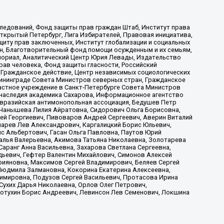
ледований, Фонд защиты прав граждан Штаб, Институт права
Открытый Петербург, Лига Избирателей, Правовая инициатива,
иту прав заключенных, Институт глобализации и социальных
н, Благотворительный фонд помощи осужденным и их семьям,
Мемориал, Аналитический Центр Юрия Левады, Издательство
рав человека, Фонд защиты гласности, Российский
 Гражданское действие, Центр независимых социологических
ининграде Совета Министров северных стран, Гражданское
астное учреждение в Санкт-Петербурге Совета Министров
 наследия академика Сахарова, Информационное агентство
Евразийская антимонопольная ассоциация, Бедушев Петр
 Чанышева Лилия Айратовна, Сидорович Ольга Борисовна,
гей Георгиевич, Пивоваров Андрей Сергеевич, Аверин Виталий
марев Лев Александрович, Каргалицкий Борис Юльевич,
с Альбертович, Гасан Ольга Павловна, Паутов Юрий
алья Валерьевна, Акимова Татьяна Николаевна, Золотарева
аранг Анна Васильевна, Захарова Светлана Сергеевна,
дьевич, Гефтер Валентин Михайлович, Симонов Алексей
рияновна, Максимов Сергей Владимирович, Беляев Сергей
 Людмила Залмановна, Кокорина Екатерина Алексеевна,
имировна, Подузов Сергей Васильевич, Протасова Ирина
Сухих Дарья Николаевна, Орлов Олег Петрович,
отухин Борис Андреевич, Левинсон Лев Семенович, Локшина