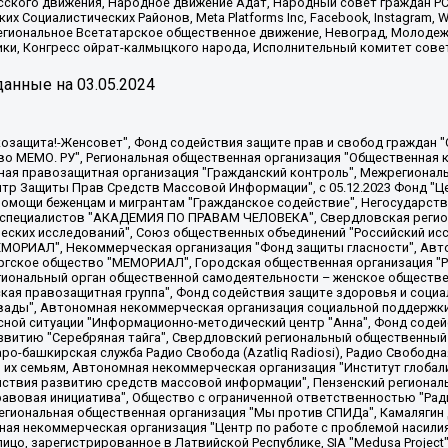
сского движения, Народное движение Адат, Народный совет граждан РС
х Социалистических Районов, Meta Platforms Inc, Facebook, Instagram
Региональное Всетатарское общественное движение, Невоград, Молоде
ки, Конгресс ойрат-калмыцкого народа, Исполнительный комитет сове
анные на
03.05.2024
 "Мы против СПИДа", Камалягин Денис Николаевич, Маркелов Сергей Евгеньевич, Пономарев Лев Александрович, Савицкая Людмила Алексеевна, Автономная некоммерческая организация "Центр по работе с проблемой насилия "НАСИЛИЮ.НЕТ", Межрегиональный профессиональный союз работников здравоохранения "Альянс врачей", Юридическое лицо, зарегистрированное в Латвийской Республике, SIA "Medusa Project" (регистрационный номер 40103797863, дата регистрации 10.06.2014), Некоммерческая организация "Фонд по борьбе с коррупцией", Автономная некоммерческая организация "Институт права и публичной политики", Баданин Роман Сергеевич, Гликин Максим Александрович, Железнова Мария Михайловна, Лукьянова Юлия Сергеевна, Маетная Елизавета Витальевна, Маняхин Петр Борисович, Чуракова Ольга Владимировна, Ярош Юлия Петровна, Юридическое лицо "The Insider SIA", зарегистрированное в Риге, Латвийская Республика (дата регистрации 26.06.2015), являющееся администратором доменного имени интернет-издания "The Insider SIA", https://theins.ru, Постернак Алексей Евгеньевич, Рубин Михаил Аркадьевич, Анин Роман Александрович, Юридическое лицо Istories fonds, зарегистрированное в Латвийской Республике (регистрационный номер 50008295751, дата регистрации 24.02.2020), Великовский Дмитрий Александрович, Долинина Ирина Николаевна, Мароховская Алеся Алексеевна, Шлейнов Роман Юрьевич, Шмагун Олеся Валентиновна, Общество с ограниченной ответственностью "Альтаир 2021", Общество с ограниченной ответственностью "Вега 2021", Общество с ограниченной ответственностью "Главный редактор 2021", Общество с ограниченной ответственностью "Ромашки монолит", Важенков Артем Валерьевич, Ивановская областная общественная организация "Центр гендерных исследований", Гурман Юрий Альбертович, Медиапроект "ОВД-Инфо", Егоров Владимир Владимирович, Жилинский Владимир Александрович, Общество с ограниченной ответственностью "ЗП", Иванова София Юрьевна, Карезина Инна Павловна, Кильтау Екатерина Викторовна, Петров Алексей Викторович, Пискунов Сергей Евгеньевич, Смирнов Сергей Сергеевич, Тихонов Михаил Сергеевич, Общество с ограниченной ответственностью "ЖУРНАЛИСТ-ИНОСТРАННЫЙ АГЕНТ", Арапова Галина Юрьевна, Вольтская Татьяна Анатольевна, Американская компания "Mason G.E.S. Anonymous Foundation" (США), являющаяся владельцем интернет-издания https://mnews.world/, Компания "Stichting Bellingcat", зарегистрированная в Нидерландах (дата регистрации 11.07.2018), Захаров Андрей Вячеславович, Клепиковская Екатерина Дмитриевна, Общество с ограниченной ответственностью "МЕМО", Перл Роман Александрович, Симонов Евгений Алексеевич, Соловьева Елена Анатольевна, Сотников Даниил Владимирович, Сурначева Елизавета Дмитриевна, Автономная некоммерческая организация по защите прав человека и информированию населения "Якутия – Наше Мнение", Общество с ограниченной ответственностью "Москоу диджитал медиа", с 26.01.2023 Общество с ограниченной ответственностью "Чайка Белые сады", Ветошкина Валерия Валерьевна, Заговора Максим Александрович, Межрегиональное общественное движение "Российская ЛГБТ - сеть", Оленичев Максим Владимирович, Павлов Иван Юрьевич, Скворцова Елена Сергеевна, Общество с ограниченной ответственностью "Как бы инагент", Кочетков Игорь Викторович, Общество с ограниченной ответственностью "Честные выборы", Еланчик Олег Александрович, Общество с ограниченной ответственностью "Нобелевский призыв", Гималова Регина Эмилевна, Григорьев Андрей Валерьевич, Григорьева Алина Александровна, Ассоциация по содействию защите прав призывников, альтернативнослужащих и военнослужащих "Правозащитная группа "Гражданин.Армия.Право", Хисамова Регина Фаритовна, Автономная некоммерческая организация по реализации социально-правовых программ "Лилит"