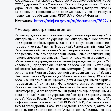
Краснодара, Мужское государство, Народное объединение ру
СССР, Держава Союз Советских Светлых Родов, Совет Советски
украинских националистов, Черный Комитет, Татарстанское 
Татарской Автономной Советской Социалистической Республи
национальное объединение, ЛГБТ, Я.МЫ Сергей Фургал
Источник:
https://minjust.gov.ru/ru/documents/7822/
д
* Реестр иностранных агентов:
Калининградская региональная общественная организация "Экозащита!-Женсовет", Фонд содействия защите прав и свобод граждан "Общественный вердикт", Фонд "Институт Развития Свободы Информации", Частное учреждение "Информационное агентство МЕМО. РУ", Региональная общественная организация "Общественная комиссия по сохранению наследия академика Сахарова", Фонд поддержки свободы прессы, Санкт-Петербургская общественная правозащитная организация "Гражданский контроль", Межрегиональная общественная организация "Информационно-просветительский центр "Мемориал", Региональный Фонд "Центр Защиты Прав Средств Массовой Информации", с 05.12.2023 Фонд "Центр Защиты Прав Средств массовой информации", Региональная общественная благотворительная организация помощи беженцам и мигрантам "Гражданское содействие", Негосударственное образовательное учреждение дополнительного профессионального образования (повышение квалификации) специалистов "АКАДЕМИЯ ПО ПРАВАМ ЧЕЛОВЕКА", Свердловская региональная общественная организация "Сутяжник", Автономная некоммерческая организация "Центр независимых социологических исследований", Союз общественных объединений "Российский исследовательский центр по правам человека", Региональное общественное учреждение научно-информационный центр "МЕМОРИАЛ", Некоммерческая организация "Фонд защиты гласности", Автономная некоммерческая организация "Институт прав человека", Городская общественная организация "Екатеринбургское общество "МЕМОРИАЛ", Городская общественная организация "Рязанское историко-просветительское и правозащитное общество "Мемориал" (Рязанский Мемориал), Челябинский региональный орган общественной самодеятельности – женское общественное объединение "Женщины Евразии", Челябинский региональный орган общественной самодеятельности "Уральская правозащитная группа", Фонд содействия защите здоровья и социальной справедливости имени Андрея Рылькова, Автономная Некоммерческая Организация "Аналитический Центр Юрия Левады", Автономная некоммерческая организация социальной поддержки населения "Проект Апрель", Региональная общественная организация помощи женщинам и детям, находящимся в кризисной ситуации "Информационно-методический центр "Анна", Фонд содействия развитию массовых коммуникаций и правовому просвещению "Так-так-Так", Фонд содействия устойчивому развитию "Серебряная тайга", Свердловский региональный общественный фонд социальных проектов "Новое время", "Idel.Реалии", Кавказ.Реалии, Крым.Реалии, Телеканал Настоящее Время, Татаро-башкирская служба Радио Свобода (Azatliq Radiosi), Радио Свободная Европа/Радио Свобода (PCE/PC), "Сибирь.Реалии", "Фактограф", Благотворительный фонд помощи осужденным и их семьям, Автономная некоммерческая организация "Институт глобализации и социальных движений", Фонд "В защиту прав заключенных", Частное учреждение "Центр поддержки и содействия развитию средств массовой информации", Пензенский региональный общественный благотворительный фонд "Гражданский союз", "Север.Реалии", Некоммерческая организация Фонд "Правовая инициатива", Общество с ограниченной ответственностью "Радио Свободная Европа/Радио Свобода", Чешское информационное агентство "MEDIUM-ORIENT", Красноярская региональная общественная организация