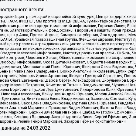
остранного агента:
родский центр немецкой и европейской культуры, Центр гендерных исс
ачей, НАСИЛИЮ.НЕТ, Мы против СПИДа, СВЕЧА, Гуманитарное действие, 
ействия развитию средств массовой информации, Горячая Линия, В защ
твие, Благотворительный фонд охраны здоровья и защиты прав гражда
 Сова, центр Анна, Проект Апрель, Самарская губерния, Эра здоровья, 
ИБАЛЬТ, Уральская правозащитная группа, Женщины Евразии, Институт п
ый центр развития гражданских инициатив и социального партнерства,
нтр развития некоммерческих организаций, Частное учреждение в Кал
 Средств Массовой Информации, Институт развития прессы - Сибирь, Ч
ий контроль, Человек и Закон, Общественная комиссия по сохранению
я Свободы Информации, Экозащита!-Женсовет, Общественный вердикт, 
ладимирович, Милославский Павел Юрьевич, Шнырова Ольга Вадимовна,
ьевна, Ривина Анна Валерьевна, Бойко Анатолий Николаевич, Дугин Сер
икторович, Мошель Ирина Ароновна, Шведов Григорий Сергеевич, Поно
нова Ольга Евгеньевна, Щаров Сергей Алексадрович, Цирульников Бори
ркер Марина Петровна, Кочеткова Татьяна Владимировна, Чуркина Нат
Елена Борисовна, Гудков Лев Дмитриевич, Илларионова Юлия Юрьевна, С
 Николай Алексеевич, Блинушов Андрей Юрьевич, Мосин Алексей Генна
а Дмитриевна, Вититинова Елена Владимировна, Баженова Светлана Куп
Алексеевна, Закс Елена Владимировна, Буртина Елена Юрьевна, Гендель
иков Анатолий Мариевич, Прохоров Вадим Юрьевич, Шахова Елена Влад
ргей Маркович, Бахмин Вячеслав Иванович, Шабад Анатолий Ефимович, 
ьевна, Смирнов Владимир Александрович, Вицин Сергей Ефимович, Зол
доровна, Резник Генри Маркович, Захаров Герман Константинович
x
данные на
24.03.2022