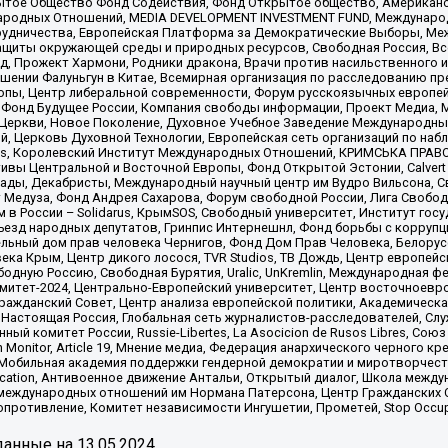
ытое Общество Фонд Содействия, Фонд Открытое общество, Американо
родных Отношений, MEDIA DEVELOPMENT INVESTMENT FUND, Международн
рудничества, Европейская Платформа за Демократические Выборы, Ме
щиты окружающей среды и природных ресурсов, Свободная Россия, Все
, Прожект Хармони, Родники дракона, Врачи против насильственного и
шении Фалуньгун в Китае, Всемирная организация по расследованию пр
опы, Центр либеральной современности, Форум русскоязычных европей
Фонд Будущее России, Компания свободы информации, Проект Медиа, 
 Церкви, Новое Поколение, Духовное Учебное Заведение Международн
й, Церковь Духовной Технологии, Европейская сеть организаций по н
nds, Королевский Институт Международных Отношений, КРИМСЬКА ПРАВОЗ
ициативы Центральной и Восточной Европы, Фонд Открытой Эстонии, Calver
ады, Декабристы, Международный научный центр им Вудро Вильсона, С
 Медуза, Фонд Андрея Сахарова, Форум свободной России, Лига Свободны
в России – Solidarus, КрымSOS, Свободный университет, Институт гос
Съезд народных депутатов, Гринпис Интернешнл, Фонд борьбы с коррупц
тельный дом прав человека Чернигов, Фонд Дом Прав Человека, Белору
ека Крым, Центр дикого лосося, TVR Studios, ТВ Дождь, Центр европей
одную Россию, Свободная Бурятия, Uralic, UnKremlin, Международная ф
омитет-2024, Центрально-Европейский университет, Центр восточноев
ражданский Совет, Центр анализа европейской политики, Академическа
Настоящая Россия, Глобальная сеть журналистов-расследователей, Слу
ый комитет России, Russie-Libertes, La Asocicion de Rusos Libres, С
on Monitor, Article 19, Мнение медиа, Федерация анархического черного
обильная академия поддержки гендерной демократии и миротворчества,
ational Education, Антивоенное движение Антальи, Открытый диалог, Школа 
 международных отношений им Нормана Патерсона, Центр Гражданских 
ротивление, Комитет независимости Ингушетии, Прометей, Stop Occupat
анные на
13.05.2024