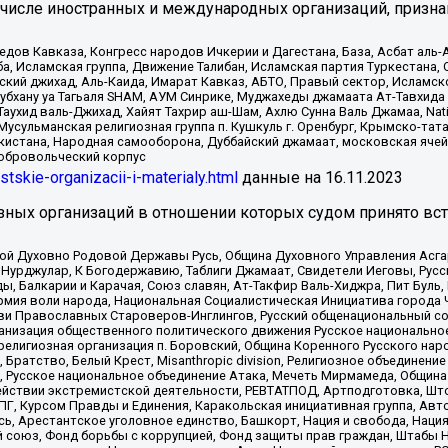
 числе иностранных и международных организаций, призна
в Кавказа, Конгресс народов Ичкерии и Дагестана, База, Асбат аль-Ан
ба, Исламская группа, Движение Талибан, Исламская партия Туркестан
ский джихад, Аль-Каида, Имарат Кавказ, АБТО, Правый сектор, Исламск
Субхану уа Тагьаля SHAM, АУМ Синрике, Муджахеды джамаата Ат-Тавхида
ухид валь-Джихад, Хайят Тахрир аш-Шам, Ахлю Сунна Валь Джамаа, Natio
Мусульманская религиозная группа п. Кушкуль г. Оренбург, Крымско-т
кистана, Народная самооборона, Дуббайский джамаат, московская ячей
добровольческий корпус
istskie-organizacii-i-materialy.html
данные на
16.11.2023
зных организаций в отношении которых судом принято вс
ской Духовно Родовой Державы Русь, Община Духовного Управления Асг
Нурджулар, К Богодержавию, Таблиги Джамаат, Свидетели Иеговы, Рус
, Балкарии и Карачая, Союз славян, Ат-Такфир Валь-Хиджра, Пит Буль,
рмия воли народа, Национальная Социалистическая Инициатива города 
ви Православных Староверов-Инглингов, Русский общенациональный сою
ганизация общественного политического движения Русское национально
елигиозная организация п. Боровский, Община Коренного Русского нар
 Братство, Белый Крест, Misanthropic division, Религиозное объединен
е, Русское национальное объединение Атака, Мечеть Мирмамеда, Община
йствии экстремистской деятельности, РЕВТАТПОД, Артподготовка, Што
, Курсом Правды и Единения, Каракольская инициативная группа, Автог
ь, Арестантское уголовное единство, Башкорт, Нация и свобода, Нация и
союз, Фонд борьбы с коррупцией, Фонд защиты прав граждан, Штабы На