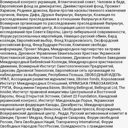
Всемирный конгресс украинцев, Атлантический совет, Человек в беде,
Европейский фонд за демократию, Джеймстаунский фонд, Прожект
Хармони, Родники дракона, Врачи против насильственного извлечения
органов, Фалунь Дафа, Друзья Фалуньгун, Фалуньгун, Коалиция по
расследованию преследования в отношении Фалуньгун в Китае,
Всемирная организация по расследованию преследований Фалуньгун,
Пражский гражданский центр, Ассоциация школ политических
исследований при Совете Европы, Центр либеральной современности,
Форум русскоязычных европейцев, Немецко-русский обмен, Бард
колледж, Европейский выбор, Фонд Ходорковского, Оксфордский
российский фонд, Фонд Будущее России, Компания свободы
информации, Проект Медиа, Международное партнерство за права
человека, Духовное Управление Евангельских Христиан Украинской
Христианской Церкви, Новое Поколение, Духовное Учебное Заведение
Международный Библейский Колледж, Международное христианское
движение, Всемирный Институт Саентологических Предприятий,
Церковь Духовной Технологии, Европейская сеть организаций по
наблюдению за выборами, Республика Польша, СВОБОДНЫЙ ИДЕЛЬ-
УРАЛ, Ассоциация развития журналистики, IStories fonds, Королевский
Институт Международных Отношений, КРИМСЬКА ПРАВОЗАХИСНА
ГРУПА, Фонд имени Генриха Бёлля, Stichting Bellingcat, Bellingcat Ltd, The
Insider, Институт правовой инициативы Центральной и Восточной
Европы, Фонд Открытой Эстонии, Calvert 22 Foundation, Канадский
украинский конгресс, Институт Макдональда-Лорье, Украинская
национальная федерация Канады, Декабристы, Международный
научный центр им Вудро Вильсона, Свободная пресса, Возрождение,
Всеукраинский духовный центр , Риддл, Русский антивоенный комитет в
Швеции, Проект Медуза, Фонд Андрея Сахарова, Форум свободной
России, Лига Свободных Наций, Transparеncy International, Форум
Свободных Народов ПостРоссии, Солидарность с гражданским