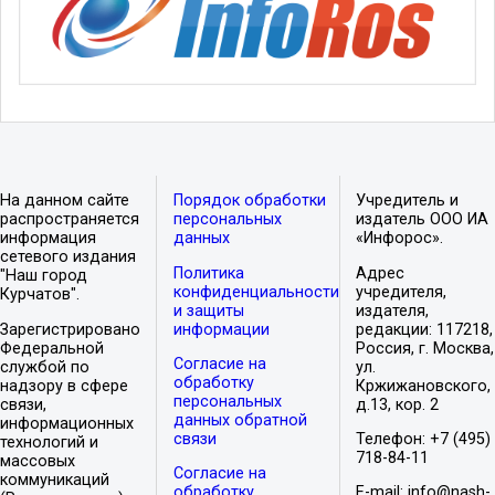
На данном сайте
Порядок обработки
Учредитель и
распространяется
персональных
издатель ООО ИА
информация
данных
«Инфорос».
сетевого издания
Политика
Адрес
"Наш город
конфиденциальности
учредителя,
Курчатов".
и защиты
издателя,
Зарегистрировано
информации
редакции: 117218,
Федеральной
Россия, г. Москва,
Согласие на
службой по
ул.
обработку
надзору в сфере
Кржижановского,
персональных
связи,
д.13, кор. 2
данных обратной
информационных
связи
Телефон: +7 (495)
технологий и
718-84-11
массовых
Согласие на
коммуникаций
обработку
E-mail: info@nash-