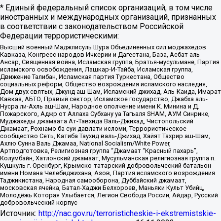
* Единый федеральный список организаций, в том числе
иностранных и международных организаций, признанных
в соответствии с законодательством Российской
Федерации террористическими:
Высший военный Маджлисуль Шура Объединенных сил моджахедов
Кавказа, Конгресс народов Ичкерии и Дагестана, База, Асбат аль-
Ансар, Священная война, Исламская группа, Братья-мусульмане, Партия
исламского освобождения, Лашкар-И-Тайба, Исламская группа,
Движение Талибан, Исламская партия Туркестана, Общество
социальных реформ, Общество возрождения исламского наследия,
Дом двух святых, Джунд аш-Шам, Исламский джихад, Аль-Каида, Имарат
Кавказ, АБТО, Правый сектор, Исламское государство, Джабха аль-
Нусра ли-Ахль аш-Шам, Народное ополчение имени К. Минина и Д.
Пожарского, Аджр от Аллаха Субхану уа Тагьаля SHAM, АУМ Синрике,
Муджахеды джамаата Ат-Тавхида Валь-Джихад, Чистопольский
Джамаат, Рохнамо ба суи давлати исломи, Террористическое
сообщество Сеть, Катиба Таухид валь-Джихад, Хайят Тахрир аш-Шам,
Ахлю Сунна Валь Джамаа, National Socialism/White Power,
Артподготовка, Религиозная группа “Джамаат “Красный пахарь”,
Колумбайн, Хатлонский джамаат, Мусульманская религиозная группа п.
Кушкуль г. Оренбург, Крымско-татарский добровольческий батальон
имени Номана Челебиджихана, Азов, Партия исламского возрождения
Таджикистана, Народная самооборона, Дуббайский джамаат,
московская ячейка, Батал-Хаджи Белхороев, Маньяки Культ Убийц,
Молодёжь Которая Улыбается, Легион Свобода России, Айдар, Русский
добровольческий корпус
Источник:
http://nac.gov.ru/terroristicheskie-i-ekstremistskie-