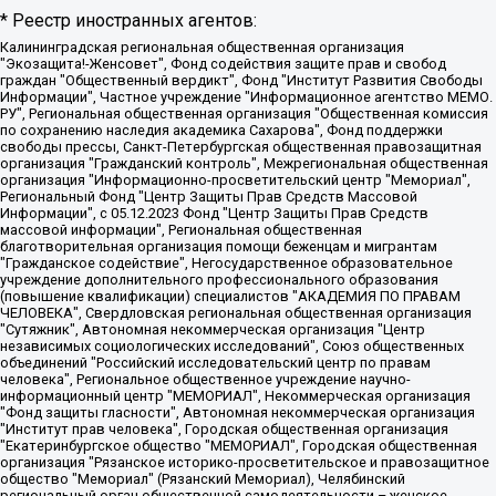
* Реестр иностранных агентов:
Калининградская региональная общественная организация "Экозащита!-Женсовет", Фонд содействия защите прав и свобод граждан "Общественный вердикт", Фонд "Институт Развития Свободы Информации", Частное учреждение "Информационное агентство МЕМО. РУ", Региональная общественная организация "Общественная комиссия по сохранению наследия академика Сахарова", Фонд поддержки свободы прессы, Санкт-Петербургская общественная правозащитная организация "Гражданский контроль", Межрегиональная общественная организация "Информационно-просветительский центр "Мемориал", Региональный Фонд "Центр Защиты Прав Средств Массовой Информации", с 05.12.2023 Фонд "Центр Защиты Прав Средств массовой информации", Региональная общественная благотворительная организация помощи беженцам и мигрантам "Гражданское содействие", Негосударственное образовательное учреждение дополнительного профессионального образования (повышение квалификации) специалистов "АКАДЕМИЯ ПО ПРАВАМ ЧЕЛОВЕКА", Свердловская региональная общественная организация "Сутяжник", Автономная некоммерческая организация "Центр независимых социологических исследований", Союз общественных объединений "Российский исследовательский центр по правам человека", Региональное общественное учреждение научно-информационный центр "МЕМОРИАЛ", Некоммерческая организация "Фонд защиты гласности", Автономная некоммерческая организация "Институт прав человека", Городская общественная организация "Екатеринбургское общество "МЕМОРИАЛ", Городская общественная организация "Рязанское историко-просветительское и правозащитное общество "Мемориал" (Рязанский Мемориал), Челябинский региональный орган общественной самодеятельности – женское общественное объединение "Женщины Евразии", Челябинский региональный орган общественной самодеятельности "Уральская правозащитная группа", Фонд содействия защите здоровья и социальной справедливости имени Андрея Рылькова, Автономная Некоммерческая Организация "Аналитический Центр Юрия Левады", Автономная некоммерческая организация социальной поддержки населения "Проект Апрель", Региональная общественная организация помощи женщинам и детям, находящимся в кризисной ситуации "Информационно-методический центр "Анна", Фонд содействия развитию массовых коммуникаций и правовому просвещению "Так-так-Так", Фонд содействия устойчивому развитию "Серебряная тайга", Свердловский региональный общественный фонд социальных проектов "Новое время", "Idel.Реалии", Кавказ.Реалии, Крым.Реалии, Телеканал Настоящее Время, Татаро-башкирская служба Радио Свобода (Azatliq Radiosi), Радио Свободная Европа/Радио Свобода (PCE/PC), "Сибирь.Реалии", "Фактограф", Благотворительный фонд помощи осужденным и их семьям, Автономная некоммерческая организация "Институт глобализации и социальных движений", Фонд "В защиту прав заключенных", Частное учреждение "Центр поддержки и содействия развитию средств массовой информации", Пензенский региональный общественный благотворительный фонд "Гражданский союз", "Север.Реалии", Некоммерческая организация Фонд "Правовая инициатива", Общество с ограниченной ответственностью "Радио Свободная Европа/Радио Свобода", Чешское информационное агентство "MEDIUM-ORIENT", Красноярская региональная общественная организация "Мы против СПИДа", Камалягин Денис Николаевич, Маркелов Сергей Евгеньевич, Пономарев Лев Александрович, Савицкая Людмила Алексеевна, Автономная некоммерческая организация "Центр по работе с проблемой насилия "НАСИЛИЮ.НЕТ", Межрегиональный профессиональный союз работников здравоохранения "Альянс врачей", Юридическое лицо, зарегистрированное в Латвийской Республике, SIA "Medusa Project" (регистрационный номер 40103797863, дата регистрации 10.06.2014), Некоммерческая организация "Фонд по борьбе с коррупцией", Автономная некоммерческая организация "Институт права и публичной политики", Баданин Роман Сергеевич, Гликин Максим Александрович, Железнова Мария Михайловна, Лукьянова Юлия Сергеевна, Маетная Елизавета Витальевна, Маняхин Петр Борисович, Чуракова Ольга Владимировна, Ярош Юлия Петровна, Юридическое лицо "The Insider SIA", зарегистрированное в Риге, Латвийская Республика (дата регистрации 26.06.2015), являющееся администратором доменного имени интернет-издания "The Insider SIA", https://theins.ru, Постернак Алексей Евгеньевич, Рубин Михаил Аркадьевич, Анин Роман Александрович, Юридическое лицо Istories fonds, зарегистрированное в Латвийской Республике (регистрационный номер 50008295751, дата регистрации 24.02.2020), Великовский Дмитрий Александрович, Долинина Ирина Николаевна, Мароховская Алеся Алексеевна, Шлейнов Роман Юрьевич, Шмагун Олеся Валентиновна, Общество с ограниченной ответственностью "Альтаир 2021", Общество с ограниченной ответственностью "Вега 2021", Общество с ограниченной ответственностью "Главный редактор 2021", Общество с ограниченной ответственностью "Ромашки монолит", Важенков Артем Валерьевич, Ивановская областная общественная организация "Центр гендерных исследований", Гурман Юрий Альбертович, Медиапроект "ОВД-Инфо", Егоров Владимир Владимирович, Жилинский Владимир Александрович, Общество с ограниченной ответственностью "ЗП", Иванова София Юрьевна, Карезина Инна Павловна, Кильтау Екатерина Викторовна, Петров Алексей Викторович, Пискунов Сергей Евгеньевич, Смирнов Сергей Сергеевич, Тихонов Михаил Сергеевич, Общество с ограниченной ответственностью "ЖУРНАЛИСТ-ИНОСТРАННЫЙ АГЕНТ", Арапова Галина Юрьевна, Вольтская Татьяна Анатольевна, Американская компания "Mason G.E.S. Anonymous Foundation" (США), являющаяся владельцем интернет-издания https://mnews.world/, Компания "Stichting Bellingcat", зарегистрированная в Нидерландах (дата регистрации 11.07.2018), Захаров Андрей Вячеславович, Клепиковская Екатерина Дмитриевна, Общество с ограниченной ответственностью "МЕМО", Перл Роман Александрович, Симонов Евгений Алексеевич, Соловьева Елена Анатольевна, Сотников Даниил Владимирович, Сурначева Елизавета Дмитриевна, Автономная некоммерческая организация по защите прав человека и информированию населения "Якутия – Наше Мнение", Общество с ограниченной ответственностью "Москоу диджитал медиа", с 26.01.2023 Общество с ограниченной ответственностью "Чайка Белые сады", Ветошкина Валерия Валерьевна, Заговора Максим Александрович, Межрегиональное общественное движение "Российская ЛГБТ - сеть", Оленичев Максим Владимирович, Павлов Иван Юрьевич, Скворцова Елена Сергеевна, Общество с ограниченной ответственностью "Как бы инагент", Кочетков Игорь Викторович, Общество с ограниченной ответственностью "Честные выборы", Еланчик Олег Александрович, Общество с ограниченной ответственностью "Нобелевский призыв", Гималова Регина Эмилевна, Григорьев Андрей Валерьевич, Григорьева Алина Александровна, Ассоциация по содействию защите прав призывников, альтернативнослужащих и военнослужащих "Правозащитная группа "Гражданин.Армия.Право", Хисамова Регина Фаритовна, Автономная некоммерческая организация по реализации социально-правовых программ "Лилит", Дальневосточное общественное движение "Маяк", Санкт-Петербургская ЛГБТ-инициативная группа "Выход", Инициативная группа ЛГБТ+ "Реверс", Алексеев Андрей Викторович, Бекбулатова Таисия Львовна, Беляев Иван Михайлович, Владыкина Елена Сергеевна, Гельман Марат Александрович, Никульшина Вероника Юрьевна, Толоконникова Надежда Андреевна, Шендерович Виктор Анатольевич, Общество с ограниченной ответственностью "Данное сообщение", Общество с ограниченной ответственностью Издательский дом "Новая глава", Айнбиндер Александра Александровна, Московский комьюнити-центр для ЛГБТ+инициатив, Благотворительный фонд развития филантропии, Deutsche Welle (Германия, Kurt-Schumacher-Strasse 3, 53113 Bonn), Борзунова Мария Михайловна, Воробьев Виктор Викторович, Голубева Анна Львовна, Константинова Алла Михайловна, Малкова Ирина Владимировна, Мурадов Мурад Абдулгалимович, Осетинская Елизавета Николаевна, Понасенков Евгений Николаевич, Ганапольский Матвей Юрьевич, Киселев Евгений Алексеевич, Борухович Ирина Григорьевна, Дремин Иван Тимофеевич, Дубровский Дмитрий Викторович, Красноярская региональная общественная организация поддержки и развития альтернативных образовательных технологий и межкультурных коммуникаций "ИНТЕРРА", Маяковская Екатерина Алексеевна, Фейгин Марк Захарович, Филимонов Андрей Викторович, Дзугкоева Регина Николаевна, Доброхотов Роман Александрович, Дудь Юрий Александрович, Елкин Сергей Владимирович, Кругликов Кирилл Игоревич, Сабунаева Мария Леонидовна, Семенов Алексей Владимирович, Шаинян Карен Багратович, Шульман Екатерина Михайловна, Асафьев Артур Валерьевич, Вахштайн Виктор Семенович, Венедиктов Алексей Алексеевич, Лушникова Екатерина Евгеньевна, Волков Леонид Михайлович, Невзоров Александр Глебович, Пархоменко Сергей Борисович, Сироткин Ярослав Николаевич, Кара-Мурза Владимир Владимирович, Баранова Наталья Владимировна, Гозман Леонид Яковлевич, Кагарлицкий Борис Юльевич, Климарев Михаил Валерьевич, Милов Владимир Станиславович, Автономная некоммерческая организация Краснодарский центр современного искусства "Типография", Моргенштерн Алишер Тагирович, Соболь Любовь Эдуардовна, Общество с ограниченной ответственностью "ЛИЗА НОРМ", Каспаров Гарри Кимович, Ходорковский Михаил Борисович, Общество с ограниченной ответственностью "Апрельские тезисы", Данилович Ирина Брониславовна, Кашин Олег Владимирович, Петров Николай Владимирович, Пивоваров Алексей Владимирович, Соколов Михаил Владимирович, Цветкова Юлия Владимировна, Чичваркин Евгений Александрович, Комитет против пыток/Команда против пыток, Общество с ограниченной ответственностью "Первый научный", Общество с ограниченной ответственностью "Вертолет и ко", Белоцерковская Вероника Борисовна, Кац Максим Евгеньевич, Лазарева Татьяна Юрьевна, Шаведдинов Руслан Табризович, Яшин Илья Валерьевич, Общество с ограниченной ответственностью "Иноагент ААВ", Алешковский Дмитрий Петрович, Альбац Евгения Марковна, Быков Дмитрий Львович, Галямина Юлия Евгеньевна, Лойко Сергей Леонидович, Мартынов Кирилл Константинович, Медведев Сергей Александрович, Крашенинников Федор Геннадиевич, Гордеева Катерина Вл