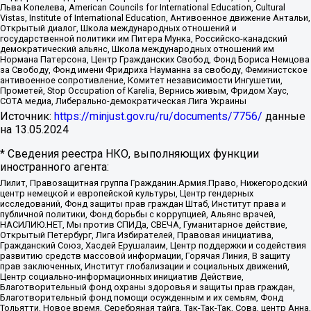
Льва Копелева, American Councils for International Education, Cultural
Vistas, Institute of International Education, Антивоенное движение Антальи,
Открытый диалог, Школа международных отношений и
государственной политики им Питера Мунка, Российско-канадский
демократический альянс, Школа международных отношений им
Нормана Патерсона, Центр Гражданских Свобод, Фонд Бориса Немцова
за Свободу, Фонд имени Фридриха Науманна за свободу, Феминистское
антивоенное сопротивление, Комитет независимости Ингушетии,
Прометей, Stop Occupation of Karelia, Вернись живым, Фридом Хаус,
СОТА медиа, Либерально-демократическая Лига Украины
Источник:
https://minjust.gov.ru/ru/documents/7756/
данные
на
13.05.2024
* Сведения реестра НКО, выполняющих функции
иностранного агента:
Лилит, Правозащитная группа Гражданин.Армия.Право, Нижегородский
центр немецкой и европейской культуры, Центр гендерных
исследований, Фонд защиты прав граждан Штаб, Институт права и
публичной политики, Фонд борьбы с коррупцией, Альянс врачей,
НАСИЛИЮ.НЕТ, Мы против СПИДа, СВЕЧА, Гуманитарное действие,
Открытый Петербург, Лига Избирателей, Правовая инициатива,
Гражданский Союз, Хасдей Ерушалаим, Центр поддержки и содействия
развитию средств массовой информации, Горячая Линия, В защиту
прав заключенных, Институт глобализации и социальных движений,
Центр социально-информационных инициатив Действие,
Благотворительный фонд охраны здоровья и защиты прав граждан,
Благотворительный фонд помощи осужденным и их семьям, Фонд
Тольятти, Новое время, Серебряная тайга, Так-Так-Так, Сова, центр Анна,