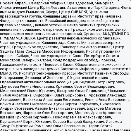
Проект Апрель, Самарская губерния, Эра здоровья, Мемориал,
Аналитический Центр Юрия Левады, Издательство Парк Гагарина, Фонд
имени Андрея Рылькова, Сфера, Центр СИБАЛЬТ, Уральская
правозащитная группа, Женщины Евразии, Институт прав человека,
Фонд защиты гласности, Российский исследовательский центр по
правам человека, Дальневосточный центр развития гражданских
инициатив и социального партнерства, Гражданское действие, Центр
независимых социологических исследований, Сутяжник, АКАДЕМИЯ ПО
ПРАВАМ ЧЕЛОВЕКА, Центр развития некоммерческих организаций,
Частное учреждение в Калининграде Совета Министров северных
стран, Гражданское содействие, Трансперенси Интернешнл-Р, Центр
Защиты Прав Средств Массовой Информации, Институт развития
прессы - Сибирь, Частное учреждение в Санкт-Петербурге Совета
Министров Северных Стран, Фонд поддержки свободы прессы,
Гражданский контроль, Человек и Закон, Общественная комиссия по
сохранению наследия академика Сахарова, Информационное агентство
МЕМО. РУ, Институт региональной прессы, Институт Развития Свободы
Информации, Экозащита!-Женсовет, Общественный вердикт,
Евразийская антимонопольная ассоциация, Бедушев Петр Петрович,
Дзугкоева Регина Николаевна, Кривенко Сергей Владимирович,
Милославский Павел Юрьевич, Шнырова Ольга Вадимовна, Чанышева
Лилия Айратовна, Сидорович Ольга Борисовна, Туровский Александр
Алексеевич, Васильева Анастасия Евгеньевна, Ривина Анна Валерьевна,
Бойко Анатолий Николаевич, Дугин Сергей Георгиевич, Пивоваров
Андрей Сергеевич, Аверин Виталий Евгеньевич, Барахоев Магомед
Бекханович, Шарипков Олег Викторович, Мошель Ирина Ароновна,
Шведов Григорий Сергеевич, Пономарев Лев Александрович,
Каргалицкий Борис Юльевич, Созаев Валерий Валерьевич, Исламов
Тимур Рифгатович, Романова Ольга Евгеньевна, Щаров Сергей
Алексадрович, Цирульников Борис Альбертович, Гасан Ольга Павловна,