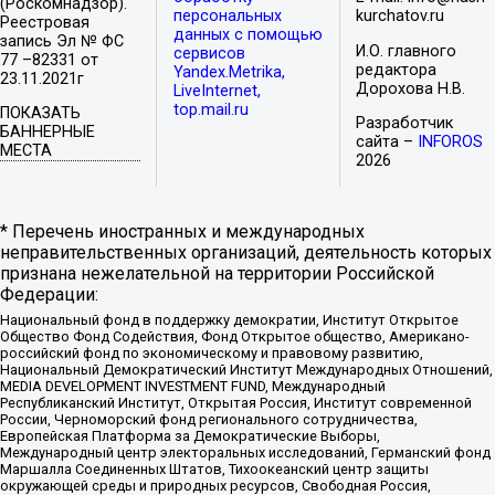
(Роскомнадзор).
персональных
kurchatov.ru
Реестровая
данных с помощью
запись Эл № ФС
И.О. главного
сервисов
77 –82331 от
редактора
Yandex.Metrika,
23.11.2021г
Дорохова Н.В.
LiveInternet,
top.mail.ru
ПОКАЗАТЬ
Разработчик
БАННЕРНЫЕ
сайта –
INFOROS
МЕСТА
2026
* Перечень иностранных и международных
неправительственных организаций, деятельность которых
признана нежелательной на территории Российской
Федерации:
Национальный фонд в поддержку демократии, Институт Открытое
Общество Фонд Содействия, Фонд Открытое общество, Американо-
российский фонд по экономическому и правовому развитию,
Национальный Демократический Институт Международных Отношений,
MEDIA DEVELOPMENT INVESTMENT FUND, Международный
Республиканский Институт, Открытая Россия, Институт современной
России, Черноморский фонд регионального сотрудничества,
Европейская Платформа за Демократические Выборы,
Международный центр электоральных исследований, Германский фонд
Маршалла Соединенных Штатов, Тихоокеанский центр защиты
окружающей среды и природных ресурсов, Свободная Россия,