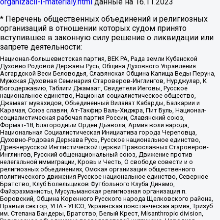
organizacii-i-materialy.html
данные на
16.11.2023
* Перечень общественных объединений и религиозных
организаций в отношении которых судом принято
вступившее в законную силу решение о ликвидации или
запрете деятельности:
Национал-большевистская партия, ВЕК РА, Рада земли Кубанской
Духовно Родовой Державы Русь, Община Духовного Управления
Асгардской Веси Беловодья, Славянская Община Капища Веды Перуна,
Мужская Духовная Семинария Староверов-Инглингов, Нурджулар, К
Богодержавию, Таблиги Джамаат, Свидетели Иеговы, Русское
национальное единство, Национал-социалистическое общество,
Джамаат мувахидов, Объединенный Вилайат Кабарды, Балкарии и
Карачая, Союз славян, Ат-Такфир Валь-Хиджра, Пит Буль, Национал-
социалистическая рабочая партия России, Славянский союз,
Формат-18, Благородный Орден Дьявола, Армия воли народа,
Национальная Социалистическая Инициатива города Череповца,
Духовно-Родовая Держава Русь, Русское национальное единство,
Древнерусской Инглистической церкви Православных Староверов-
Инглингов, Русский общенациональный союз, Движение против
нелегальной иммиграции, Кровь и Честь, О свободе совести и о
религиозных объединениях, Омская организация общественного
политического движения Русское национальное единство, Северное
Братство, Клуб Болельщиков Футбольного Клуба Динамо,
Файзрахманисты, Мусульманская религиозная организация п.
Боровский, Община Коренного Русского народа Щелковского района,
Правый сектор, УНА - УНСО, Украинская повстанческая армия, Тризуб
им. Степана Бандеры, Братство, Белый Крест, Misanthropic division,