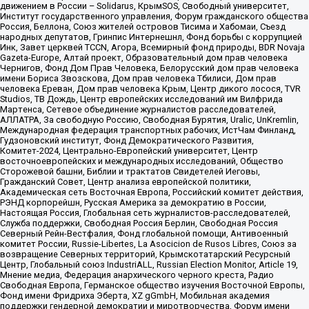
движением в России – Solidarus, КрымSOS, Свободный университет,
Институт государственного управления, Форум гражданского общества
Россия, Беллона, Союз жителей островов Тисима и Хабомаи, Съезд
народных депутатов, Гринпис Интернешнл, Фонд борьбы с коррупцией
Инк, Завет церквей TCCN, Агора, Всемирный фонд природы, BDR Novaja
Gazeta-Europe, Алтай проект, Образовательный дом прав человека
Чернигов, Фонд Дом Прав Человека, Белорусский дом прав человека
имени Бориса Звозскова, Дом прав человека Тбилиси, Дом прав
человека Ереван, Дом прав человека Крым, Центр дикого лосося, TVR
Studios, ТВ Дождь, Центр европейских исследований им Вилфрида
Мартенса, Сетевое объединение журналистов расследователей,
АЛЛАТРА, За свободную Россию, Свободная Бурятия, Uralic, UnKremlin,
Международная федерация транспортных рабочих, ИстЧам Финланд,
Гудзоновский институт, Фонд Демократического Развития,
Комитет-2024, Центрально-Европейский университет, Центр
восточноевропейских и международных исследований, Общество
Сторожевой башни, Библии и трактатов Свидетелей Иеговы,
Гражданский Совет, Центр анализа европейской политики,
Академическая сеть Восточная Европа, Российский комитет действия,
РЭНД корпорейшн, Русская Америка за демократию в России,
Настоящая Россия, Глобальная сеть журналистов-расследователей,
Служба поддержки, Свободная Россия Берлин, Свободная Россия
Северный Рейн-Вестфалия, Фонд глобальной помощи, Антивоенный
комитет России, Russie-Libertes, La Asocicion de Rusos Libres, Союз за
возвращение Северных территорий, Крымскотатарский Ресурсный
Центр, Глобальный союз IndustriALL, Russian Election Monitor, Article 19,
Мнение медиа, Федерация анархического черного креста, Радио
Свободная Европа, Германское общество изучения Восточной Европы,
Фонд имени Фридриха Эберта, XZ gGmbH, Мобильная академия
поддержки гендерной демократии и миротворчества, Форум имени