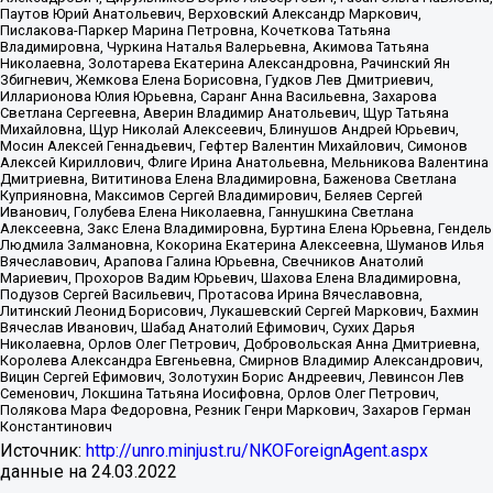
Паутов Юрий Анатольевич, Верховский Александр Маркович,
Пислакова-Паркер Марина Петровна, Кочеткова Татьяна
Владимировна, Чуркина Наталья Валерьевна, Акимова Татьяна
Николаевна, Золотарева Екатерина Александровна, Рачинский Ян
Збигневич, Жемкова Елена Борисовна, Гудков Лев Дмитриевич,
Илларионова Юлия Юрьевна, Саранг Анна Васильевна, Захарова
Светлана Сергеевна, Аверин Владимир Анатольевич, Щур Татьяна
Михайловна, Щур Николай Алексеевич, Блинушов Андрей Юрьевич,
Мосин Алексей Геннадьевич, Гефтер Валентин Михайлович, Симонов
Алексей Кириллович, Флиге Ирина Анатольевна, Мельникова Валентина
Дмитриевна, Вититинова Елена Владимировна, Баженова Светлана
Куприяновна, Максимов Сергей Владимирович, Беляев Сергей
Иванович, Голубева Елена Николаевна, Ганнушкина Светлана
Алексеевна, Закс Елена Владимировна, Буртина Елена Юрьевна, Гендель
Людмила Залмановна, Кокорина Екатерина Алексеевна, Шуманов Илья
Вячеславович, Арапова Галина Юрьевна, Свечников Анатолий
Мариевич, Прохоров Вадим Юрьевич, Шахова Елена Владимировна,
Подузов Сергей Васильевич, Протасова Ирина Вячеславовна,
Литинский Леонид Борисович, Лукашевский Сергей Маркович, Бахмин
Вячеслав Иванович, Шабад Анатолий Ефимович, Сухих Дарья
Николаевна, Орлов Олег Петрович, Добровольская Анна Дмитриевна,
Королева Александра Евгеньевна, Смирнов Владимир Александрович,
Вицин Сергей Ефимович, Золотухин Борис Андреевич, Левинсон Лев
Семенович, Локшина Татьяна Иосифовна, Орлов Олег Петрович,
Полякова Мара Федоровна, Резник Генри Маркович, Захаров Герман
Константинович
Источник:
http://unro.minjust.ru/NKOForeignAgent.aspx
данные на
24.03.2022