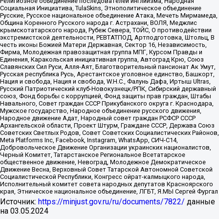
Религиозное объединение последователей инглиизма, Народная
Социальная Инициатива, TulaSkins, Этнополитическое объединение
Русские, Русское национальное объединение Атака, Мечеть Мирмамеда,
Община Коренного Русского народа г. Астрахани, ВОЛЯ, Меджлис
крымскотатарского народа, Рубеж Севера, ТОЙС, О противодействии
экстремистской деятельности, РЕВТАТПОД, Артподготовка, Штольц, В
честь иконы Божией Матери Державная, Сектор 16, Независимость,
Фирма, Молодежная правозащитная группа МПГ, Курсом Правды и
Единения, Каракольская инициативная группа, Автоград Крю, Союз
Славянских Сил Руси, Алля-Аят, Благотворительный пансионат Ак Умут,
Русская республика Русь, Арестантское уголовное единство, Башкорт,
Нация и свобода, Нация и свобода, W.H.С., Фалунь Дафа, Иртыш Ultras,
Русский Патриотический клуб-Новокузнецк/РПК, Сибирский державный
союз, Фонд борьбы с коррупцией, Фонд защиты прав граждан, Штабы
Навального, Совет граждан СССР Прикубанского округа г. Краснодара,
Мужское государство, Народное объединение русского движения,
Народное движение Адат, Народный совет граждан РСФСР СССР
Архангельской области, Проект Штурм, Граждане СССР, Держава Союз
Советских Светлых Родов, Совет Советских Социалистических Районов,
Meta Platforms Inc, Facebook, Instagram, WhatsApp, СИЧ-С14,
Добровольческое Движение Организации украинских националистов,
Черный Комитет, Татарстанское Региональное Всетатарское
общественное движение, Невоград, Молодежное Демократическое
Движение Весна, Верховный Совет Татарской Автономной Советской
Социалистической Республики, Конгресс ойрат-калмыцкого народа,
Исполнительный комитет совета народных депутатов Красноярского
края, Этническое национальное объединение, ЛГБТ, Я.МЫ Сергей Фургал
Источник:
https://minjust.gov.ru/ru/documents/7822/
данные
на
03.05.2024