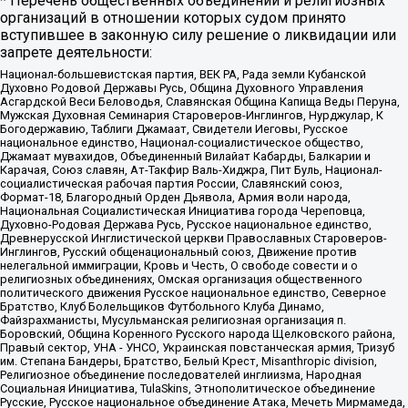
* Перечень общественных объединений и религиозных
организаций в отношении которых судом принято
вступившее в законную силу решение о ликвидации или
запрете деятельности:
Национал-большевистская партия, ВЕК РА, Рада земли Кубанской
Духовно Родовой Державы Русь, Община Духовного Управления
Асгардской Веси Беловодья, Славянская Община Капища Веды Перуна,
Мужская Духовная Семинария Староверов-Инглингов, Нурджулар, К
Богодержавию, Таблиги Джамаат, Свидетели Иеговы, Русское
национальное единство, Национал-социалистическое общество,
Джамаат мувахидов, Объединенный Вилайат Кабарды, Балкарии и
Карачая, Союз славян, Ат-Такфир Валь-Хиджра, Пит Буль, Национал-
социалистическая рабочая партия России, Славянский союз,
Формат-18, Благородный Орден Дьявола, Армия воли народа,
Национальная Социалистическая Инициатива города Череповца,
Духовно-Родовая Держава Русь, Русское национальное единство,
Древнерусской Инглистической церкви Православных Староверов-
Инглингов, Русский общенациональный союз, Движение против
нелегальной иммиграции, Кровь и Честь, О свободе совести и о
религиозных объединениях, Омская организация общественного
политического движения Русское национальное единство, Северное
Братство, Клуб Болельщиков Футбольного Клуба Динамо,
Файзрахманисты, Мусульманская религиозная организация п.
Боровский, Община Коренного Русского народа Щелковского района,
Правый сектор, УНА - УНСО, Украинская повстанческая армия, Тризуб
им. Степана Бандеры, Братство, Белый Крест, Misanthropic division,
Религиозное объединение последователей инглиизма, Народная
Социальная Инициатива, TulaSkins, Этнополитическое объединение
Русские, Русское национальное объединение Атака, Мечеть Мирмамеда,