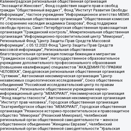
Калининградская региональная общественная организация "Экозащита!-Женсовет", Фонд содействия защите прав и свобод граждан "Общественный вердикт", Фонд "Институт Развития Свободы Информации", Частное учреждение "Информационное агентство МЕМО. РУ", Региональная общественная организация "Общественная комиссия по сохранению наследия академика Сахарова", Фонд поддержки свободы прессы, Санкт-Петербургская общественная правозащитная организация "Гражданский контроль", Межрегиональная общественная организация "Информационно-просветительский центр "Мемориал", Региональный Фонд "Центр Защиты Прав Средств Массовой Информации", с 05.12.2023 Фонд "Центр Защиты Прав Средств массовой информации", Региональная общественная благотворительная организация помощи беженцам и мигрантам "Гражданское содействие", Негосударственное образовательное учреждение дополнительного профессионального образования (повышение квалификации) специалистов "АКАДЕМИЯ ПО ПРАВАМ ЧЕЛОВЕКА", Свердловская региональная общественная организация "Сутяжник", Автономная некоммерческая организация "Центр независимых социологических исследований", Союз общественных объединений "Российский исследовательский центр по правам человека", Региональное общественное учреждение научно-информационный центр "МЕМОРИАЛ", Некоммерческая организация "Фонд защиты гласности", Автономная некоммерческая организация "Институт прав человека", Городская общественная организация "Екатеринбургское общество "МЕМОРИАЛ", Городская общественная организация "Рязанское историко-просветительское и правозащитное общество "Мемориал" (Рязанский Мемориал), Челябинский региональный орган общественной самодеятельности – женское общественное объединение "Женщины Евразии", Челябинский региональный орган общественной самодеятельности "Уральская правозащитная группа", Фонд содействия защите здоровья и социальной справедливости имени Андрея Рылькова, Автономная Некоммерческая Организация "Аналитический Центр Юрия Левады", Автономная некоммерческая организация социальной поддержки населения "Проект Апрель", Региональная общественная организация помощи женщинам и детям, находящимся в кризисной ситуации "Информационно-методический центр "Анна", Фонд содействия развитию массовых коммуникаций и правовому просвещению "Так-так-Так", Фонд содействия устойчивому развитию "Серебряная тайга", Свердловский региональный общественный фонд социальных проектов "Новое время", "Idel.Реалии", Кавказ.Реалии, Крым.Реалии, Телеканал Настоящее Время, Татаро-башкирская служба Радио Свобода (Azatliq Radiosi), Радио Свободная Европа/Радио Свобода (PCE/PC), "Сибирь.Реалии", "Фактограф", Благотворительный фонд помощи осужденным и их семьям, Автономная некоммерческая организация "Институт глобализации и социальных движений", Фонд "В защиту прав заключенных", Частное учреждение "Центр поддержки и содействия развитию средств массовой информации", Пензенский региональный общественный благотворительный фонд "Гражданский союз", "Север.Реалии", Некоммерческая организация Фонд "Правовая инициатива", Общество с ограниченной ответственностью "Радио Свободная Европа/Радио Свобода", Чешское информационное агентство "MEDIUM-ORIENT", Красноярская региональная общественная организация "Мы против СПИДа", Камалягин Денис Николаевич, Маркелов Сергей Евгеньевич, Пономарев Лев Александрович, Савицкая Людмила Алексеевна, Автономная некоммерческая организация "Центр по работе с проблемой насилия "НАСИЛИЮ.НЕТ", Межрегиональный профессиональный союз работников здравоохранения "Альянс врачей", Юридическое лицо, зарегистрированное в Латвийской Республике, SIA "Medusa Project" (регистрационный номер 40103797863, дата регистрации 10.06.2014), Некоммерческая организация "Фонд по борьбе с коррупцией", Автономная некоммерческая организация "Институт права и публичной политики", Баданин Роман Сергеевич, Гликин Максим Александрович, Железнова Мария Михайловна, Лукьянова Юлия Сергеевна, Маетная Елизавета Витальевна, Маняхин Петр Борисович, Чуракова Ольга Владимировна, Ярош Юлия Петровна, Юридическое лицо "The Insider SIA", зарегистрированное в Риге, Латвийская Республика (дата регистрации 26.06.2015), являющееся администратором доменного имени интернет-издания "The Insider SIA", https://theins.ru, Постернак Алексей Евгеньевич, Рубин Михаил Аркадьевич, Анин Роман Александрович, Юридическое лицо Istories fonds, зарегистрированное в Латвийской Республике (регистрационный номер 50008295751, дата регистрации 24.02.2020), Великовский Дмитрий Александрович, Долинина Ирина Николаевна, Мароховская Алеся Алексеевна, Шлейнов Роман Юрьевич, Шмагун Олеся Валентиновна, Общество с ограниченной ответственностью "Альтаир 2021", Общество с ограниченной ответственностью "Вега 2021", Общество с ограниченной ответственностью "Главный редактор 2021", Общество с ограниченной ответственностью "Ромашки монолит", Важенков Артем Валерьевич, Ивановская областная общественная организация "Центр гендерных исследований", Гурман Юрий Альбертович, Медиапроект "ОВД-Инфо", Егоров Владимир Владимирович, Жилинский Владимир Александрович, Общество с ограниченной ответственностью "ЗП", Иванова София Юрьевна, Карезина Инна Павловна, Кильтау Екатерина Викторовна, Петров Алексей Викторович, Пискунов Сергей Евгеньевич, Смирнов Сергей Сергеевич, Тихонов Михаил Сергеевич, Общество с ограниченной ответственностью "ЖУРНАЛИСТ-ИНОСТРАННЫЙ АГЕНТ", Арапова Галина Юрьевна, Вольтская Татьяна Анатольевна, Американская компания "Mason G.E.S. Anonymous Foundation" (США), являющаяся владельцем интернет-издания https://mnews.world/, Компания "Stichting Bellingcat", зарегистрированная в Нидерландах (дата регистрации 11.07.2018), Захаров Андрей Вячеславович, Клепиковская Екатерина Дмитриевна, Общество с ограниченной ответственностью "МЕМО", Перл Роман Александрович, Симонов Евгений Алексеевич, Соловьева Елена Анатольевна, Сотников Даниил Владимирович, Сурначева Елизавета Дмитриевна, Автономная некоммерческая организация по защите прав человека и информированию населения "Якутия – Наше Мнение", Общество с ограниченной ответственностью "Москоу диджитал медиа", с 26.01.2023 Общество с ограниченной ответственностью "Чайка Белые сады", Ветошкина Валерия Валерьевна, Заговора Максим Александрович, Межрегиональное общественное движение "Российская ЛГБТ - сеть", Оленичев Максим Владимирович, Павлов Иван Юрьевич, Скворцова Елена Сергеевна, Общество с ограниченной ответственностью "Как бы инагент", Кочетков Игорь Викторович, Общество с ограниченной ответственностью "Честные выборы", Еланчик Олег Александрович, Общество с ограниченной ответственностью "Нобелевский призыв", Гималова Регина Эмилевна, Григорьев Андрей Валерьевич, Григорьева Алина Александровна, Ассоциация по содействию защите прав призывников, альтернативнослужащих и военнослужащих "Правозащитная группа "Гражданин.Армия.Право", Хисамова Регина Фаритовна, Автономная некоммерческая организация по реализации социально-правовых программ "Лилит", Дальневосточное общественное движение "Маяк", Санкт-Петербургская ЛГБТ-инициативная группа "Выход", Инициативная группа ЛГБТ+ "Реверс", Алексеев Андрей Викторович, Бекбулатова Таисия Львовна, Беляев Иван Михайлович, Владыкина Елена Сергеевна, Гельман Марат Александрович, Никульшина Вероника Юрьевна, Толоконникова Надежда Андреевна, Шендерович Виктор Анатольевич, Общество с ограниченной ответственностью "Данное сообщение", Общество с ограниченной ответственностью Издательский дом "Новая глава", Айнбиндер Александра Александровна, Московский комьюнити-центр для ЛГБТ+инициатив, Благотворительный фонд развития филантропии, Deutsche Welle (Германия, Kurt-Schumacher-Strasse 3, 53113 Bonn), Борзунова Мария Михайловна, Воробьев Виктор Викторович, Голубева Анна Львовна, Константинова Алла Михайловна, Малкова Ирина Владимировна, Мурадов Мурад Абдулгалимович, Осетинская Елизавета Николаевна, Понасенков Евгений Николаевич, Ганапольский Матвей Юрьевич, Киселев Евгений Алексеевич, Борухович Ирина Григорьевна, Дремин Иван Тимофеевич, Дубровский Дмитрий Викторович, Красноярская региональная общественная организация поддержки и развития альтернативных образовательных технологий и межкультурных коммуникаций "ИНТЕРРА", Маяковская Екатерина Алексеевна, Фейгин Марк Захарович, Филимонов Андрей Викторович, Дзугкоева Регина Николаевна, Доброхотов Роман Александрович, Дудь Юрий Александрович, Елкин Сергей Владимирович, Кругликов Кирилл Игоревич, Сабунаева Мария Леонидовна, Семенов Алексей Владимирович, Шаинян Карен Багратович, Шульман Екатерина Михайловна, Асафьев Артур Валерьевич, Вахштайн Виктор Семенович, Венедиктов Алексей Алексеевич, Лушникова Екатерина Евгеньевна, Волков Леонид Михайлович, Невзоров Александр Глебович, Пархоменко Сергей Борисович, Сироткин Ярослав Николаевич, Кара-Мурза Владимир Владимирович, Баранова Наталья Владимировна, Гозман Леонид Яковлевич, Кагарлицкий Борис Юльевич, Климарев Михаил Валерьевич, Милов Владимир Станиславович, Автономная некоммерческая организация Краснодарский центр современного искусства "Типография", Моргенштерн Алишер Тагирович, Соболь Любовь Эдуардовна, Общество с ограниченной ответственностью "ЛИЗА НОРМ", Каспаров Гарри Кимович, Ходорковский Михаил Борисович, Общество с ограниченной ответственностью "Апрельские тезисы", Данилович Ирина Брониславовна, Кашин Олег Владимирович, Петров Николай Владимирович, Пивоваров Алексей Владимирович, Соколов Михаил Владимирович, Цветкова Юлия Владимировна, Чичваркин Евгений Александрович, Комитет против пыток/Команда против пыток, Общество с ограниченной ответственностью "Первый научный", Общество с ограниченной ответственностью "Вертолет и ко", Белоцерковская Вероника Борисовна, Кац Максим Евгеньевич, Лазарева Татьяна Юрьевна, Шаведдинов Руслан Табризович, Яшин Илья Валерьевич, Общество с ограниченной ответственностью "Иноагент ААВ", Алешковский Дмитрий Петрович, Альбац Евгения Марковна, Быков Дмитрий Львович, Галямина Юлия Евгеньевна, Лойко Сергей Леонидович, Мартынов Кирилл Константинович, Медведев Сергей Александрович, Крашенинников Федор Геннадиевич, Гордеева Катерина Вл