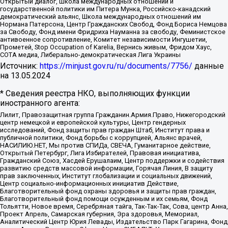
Открытый диалог, Школа международных отношений и
государственной политики им Питера Мунка, Российско-канадский
демократический альянс, Школа международных отношений им
Нормана Патерсона, Центр Гражданских Свобод, Фонд Бориса Немцова
за Свободу, Фонд имени Фридриха Науманна за свободу, Феминистское
антивоенное сопротивление, Комитет независимости Ингушетии,
Прометей, Stop Occupation of Karelia, Вернись живым, Фридом Хаус,
СОТА медиа, Либерально-демократическая Лига Украины
Источник:
https://minjust.gov.ru/ru/documents/7756/
данные
на
13.05.2024
* Сведения реестра НКО, выполняющих функции
иностранного агента:
Лилит, Правозащитная группа Гражданин.Армия.Право, Нижегородский
центр немецкой и европейской культуры, Центр гендерных
исследований, Фонд защиты прав граждан Штаб, Институт права и
публичной политики, Фонд борьбы с коррупцией, Альянс врачей,
НАСИЛИЮ.НЕТ, Мы против СПИДа, СВЕЧА, Гуманитарное действие,
Открытый Петербург, Лига Избирателей, Правовая инициатива,
Гражданский Союз, Хасдей Ерушалаим, Центр поддержки и содействия
развитию средств массовой информации, Горячая Линия, В защиту
прав заключенных, Институт глобализации и социальных движений,
Центр социально-информационных инициатив Действие,
Благотворительный фонд охраны здоровья и защиты прав граждан,
Благотворительный фонд помощи осужденным и их семьям, Фонд
Тольятти, Новое время, Серебряная тайга, Так-Так-Так, Сова, центр Анна,
Проект Апрель, Самарская губерния, Эра здоровья, Мемориал,
Аналитический Центр Юрия Левады, Издательство Парк Гагарина, Фонд