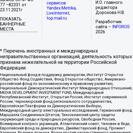
И.О. главного
сервисов
77 –82331 от
редактора
Yandex.Metrika,
23.11.2021г
Дорохова Н.В.
LiveInternet,
top.mail.ru
ПОКАЗАТЬ
Разработчик
БАННЕРНЫЕ
сайта –
INFOROS
МЕСТА
2026
* Перечень иностранных и международных
неправительственных организаций, деятельность которых
признана нежелательной на территории Российской
Федерации:
Национальный фонд в поддержку демократии, Институт Открытое
Общество Фонд Содействия, Фонд Открытое общество, Американо-
российский фонд по экономическому и правовому развитию,
Национальный Демократический Институт Международных Отношений,
MEDIA DEVELOPMENT INVESTMENT FUND, Международный
Республиканский Институт, Открытая Россия, Институт современной
России, Черноморский фонд регионального сотрудничества,
Европейская Платформа за Демократические Выборы,
Международный центр электоральных исследований, Германский фонд
Маршалла Соединенных Штатов, Тихоокеанский центр защиты
окружающей среды и природных ресурсов, Свободная Россия,
Всемирный конгресс украинцев, Атлантический совет, Человек в беде,
Европейский фонд за демократию, Джеймстаунский фонд, Прожект
Хармони, Родники дракона, Врачи против насильственного извлечения