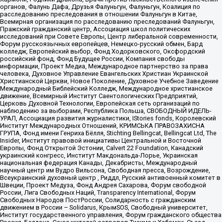
органов, Фалунь Дафа, Друзья Фалуньгун, Фалуньгун, Коалиция по
расследованию преследования в отношении Фалуньгун в Китае,
Всемирная организация по расследованию преследований Фалуньгун,
Пражский гражданский центр, Ассоциация школ политических
исследований при Совете Европы, Центр либеральной современности,
Форум русскоязычных европейцев, Немецко-русский обмен, Бард
колледж, Европейский выбор, Фонд Ходорковского, Оксфордский
российский фонд, Фонд Будущее России, Компания свободы
информации, Проект Медиа, Международное партнерство за права
человека, Духовное Управление Евангельских Христиан Украинской
Христианской Церкви, Новое Поколение, Духовное Учебное Заведение
Международный Библейский Колледж, Международное христианское
движение, Всемирный Институт Саентологических Предприятий,
Церковь Духовной Технологии, Европейская сеть организаций по
наблюдению за выборами, Республика Польша, СВОБОДНЫЙ ИДЕЛЬ-
УРАЛ, Ассоциация развития журналистики, IStories fonds, Королевский
Институт Международных Отношений, КРИМСЬКА ПРАВОЗАХИСНА
ГРУПА, Фонд имени Генриха Бёлля, Stichting Bellingcat, Bellingcat Ltd, The
Insider, Институт правовой инициативы Центральной и Восточной
Европы, Фонд Открытой Эстонии, Calvert 22 Foundation, Канадский
украинский конгресс, Институт Макдональда-Лорье, Украинская
национальная федерация Канады, Декабристы, Международный
научный центр им Вудро Вильсона, Свободная пресса, Возрождение,
Всеукраинский духовный центр , Риддл, Русский антивоенный комитет в
Швеции, Проект Медуза, Фонд Андрея Сахарова, Форум свободной
России, Лига Свободных Наций, Transparеncy International, Форум
Свободных Народов ПостРоссии, Солидарность с гражданским
движением в России – Solidarus, КрымSOS, Свободный университет,
Институт государственного управления, Форум гражданского общества