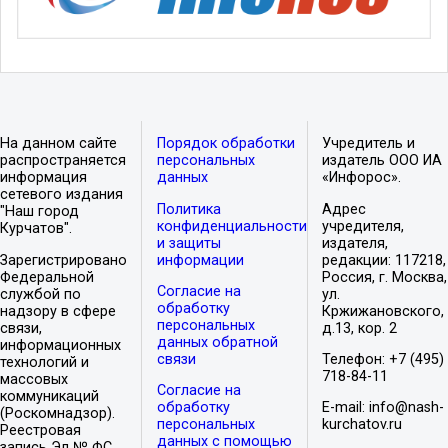
На данном сайте
Порядок обработки
Учредитель и
распространяется
персональных
издатель ООО ИА
информация
данных
«Инфорос».
сетевого издания
Политика
Адрес
"Наш город
конфиденциальности
учредителя,
Курчатов".
и защиты
издателя,
Зарегистрировано
информации
редакции: 117218,
Федеральной
Россия, г. Москва,
Согласие на
службой по
ул.
обработку
надзору в сфере
Кржижановского,
персональных
связи,
д.13, кор. 2
данных обратной
информационных
связи
Телефон: +7 (495)
технологий и
718-84-11
массовых
Согласие на
коммуникаций
обработку
E-mail: info@nash-
(Роскомнадзор).
персональных
kurchatov.ru
Реестровая
данных с помощью
запись Эл № ФС