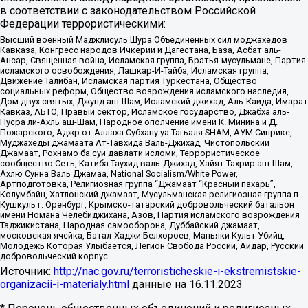
в соответствии с законодательством Российской
Федерации террористическими:
Высший военный Маджлисуль Шура Объединенных сил моджахедов
Кавказа, Конгресс народов Ичкерии и Дагестана, База, Асбат аль-
Ансар, Священная война, Исламская группа, Братья-мусульмане, Партия
исламского освобождения, Лашкар-И-Тайба, Исламская группа,
Движение Талибан, Исламская партия Туркестана, Общество
социальных реформ, Общество возрождения исламского наследия,
Дом двух святых, Джунд аш-Шам, Исламский джихад, Аль-Каида, Имарат
Кавказ, АБТО, Правый сектор, Исламское государство, Джабха аль-
Нусра ли-Ахль аш-Шам, Народное ополчение имени К. Минина и Д.
Пожарского, Аджр от Аллаха Субхану уа Тагьаля SHAM, АУМ Синрике,
Муджахеды джамаата Ат-Тавхида Валь-Джихад, Чистопольский
Джамаат, Рохнамо ба суи давлати исломи, Террористическое
сообщество Сеть, Катиба Таухид валь-Джихад, Хайят Тахрир аш-Шам,
Ахлю Сунна Валь Джамаа, National Socialism/White Power,
Артподготовка, Религиозная группа “Джамаат “Красный пахарь”,
Колумбайн, Хатлонский джамаат, Мусульманская религиозная группа п.
Кушкуль г. Оренбург, Крымско-татарский добровольческий батальон
имени Номана Челебиджихана, Азов, Партия исламского возрождения
Таджикистана, Народная самооборона, Дуббайский джамаат,
московская ячейка, Батал-Хаджи Белхороев, Маньяки Культ Убийц,
Молодёжь Которая Улыбается, Легион Свобода России, Айдар, Русский
добровольческий корпус
Источник:
http://nac.gov.ru/terroristicheskie-i-ekstremistskie-
organizacii-i-materialy.html
данные на
16.11.2023