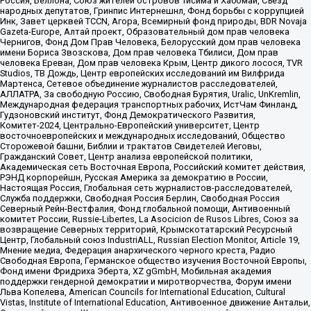
Россия, Беллона, Союз жителей островов Тисима и Хабомаи, Съезд
народных депутатов, Гринпис Интернешнл, Фонд борьбы с коррупцией
Инк, Завет церквей TCCN, Агора, Всемирный фонд природы, BDR Novaja
Gazeta-Europe, Алтай проект, Образовательный дом прав человека
Чернигов, Фонд Дом Прав Человека, Белорусский дом прав человека
имени Бориса Звозскова, Дом прав человека Тбилиси, Дом прав
человека Ереван, Дом прав человека Крым, Центр дикого лосося, TVR
Studios, ТВ Дождь, Центр европейских исследований им Вилфрида
Мартенса, Сетевое объединение журналистов расследователей,
АЛЛАТРА, За свободную Россию, Свободная Бурятия, Uralic, UnKremlin,
Международная федерация транспортных рабочих, ИстЧам Финланд,
Гудзоновский институт, Фонд Демократического Развития,
Комитет-2024, Центрально-Европейский университет, Центр
восточноевропейских и международных исследований, Общество
Сторожевой башни, Библии и трактатов Свидетелей Иеговы,
Гражданский Совет, Центр анализа европейской политики,
Академическая сеть Восточная Европа, Российский комитет действия,
РЭНД корпорейшн, Русская Америка за демократию в России,
Настоящая Россия, Глобальная сеть журналистов-расследователей,
Служба поддержки, Свободная Россия Берлин, Свободная Россия
Северный Рейн-Вестфалия, Фонд глобальной помощи, Антивоенный
комитет России, Russie-Libertes, La Asocicion de Rusos Libres, Союз за
возвращение Северных территорий, Крымскотатарский Ресурсный
Центр, Глобальный союз IndustriALL, Russian Election Monitor, Article 19,
Мнение медиа, Федерация анархического черного креста, Радио
Свободная Европа, Германское общество изучения Восточной Европы,
Фонд имени Фридриха Эберта, XZ gGmbH, Мобильная академия
поддержки гендерной демократии и миротворчества, Форум имени
Льва Копелева, American Councils for International Education, Cultural
Vistas, Institute of International Education, Антивоенное движение Антальи,