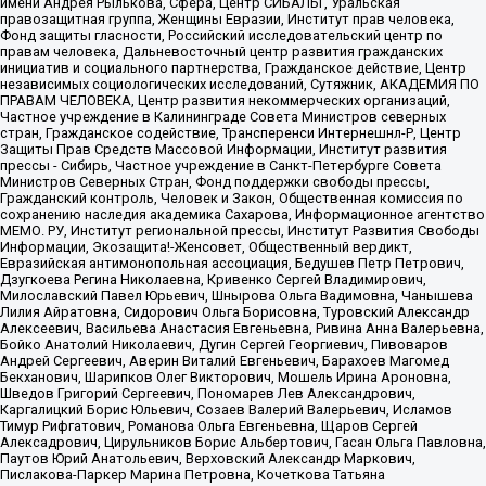
имени Андрея Рылькова, Сфера, Центр СИБАЛЬТ, Уральская
правозащитная группа, Женщины Евразии, Институт прав человека,
Фонд защиты гласности, Российский исследовательский центр по
правам человека, Дальневосточный центр развития гражданских
инициатив и социального партнерства, Гражданское действие, Центр
независимых социологических исследований, Сутяжник, АКАДЕМИЯ ПО
ПРАВАМ ЧЕЛОВЕКА, Центр развития некоммерческих организаций,
Частное учреждение в Калининграде Совета Министров северных
стран, Гражданское содействие, Трансперенси Интернешнл-Р, Центр
Защиты Прав Средств Массовой Информации, Институт развития
прессы - Сибирь, Частное учреждение в Санкт-Петербурге Совета
Министров Северных Стран, Фонд поддержки свободы прессы,
Гражданский контроль, Человек и Закон, Общественная комиссия по
сохранению наследия академика Сахарова, Информационное агентство
МЕМО. РУ, Институт региональной прессы, Институт Развития Свободы
Информации, Экозащита!-Женсовет, Общественный вердикт,
Евразийская антимонопольная ассоциация, Бедушев Петр Петрович,
Дзугкоева Регина Николаевна, Кривенко Сергей Владимирович,
Милославский Павел Юрьевич, Шнырова Ольга Вадимовна, Чанышева
Лилия Айратовна, Сидорович Ольга Борисовна, Туровский Александр
Алексеевич, Васильева Анастасия Евгеньевна, Ривина Анна Валерьевна,
Бойко Анатолий Николаевич, Дугин Сергей Георгиевич, Пивоваров
Андрей Сергеевич, Аверин Виталий Евгеньевич, Барахоев Магомед
Бекханович, Шарипков Олег Викторович, Мошель Ирина Ароновна,
Шведов Григорий Сергеевич, Пономарев Лев Александрович,
Каргалицкий Борис Юльевич, Созаев Валерий Валерьевич, Исламов
Тимур Рифгатович, Романова Ольга Евгеньевна, Щаров Сергей
Алексадрович, Цирульников Борис Альбертович, Гасан Ольга Павловна,
Паутов Юрий Анатольевич, Верховский Александр Маркович,
Пислакова-Паркер Марина Петровна, Кочеткова Татьяна