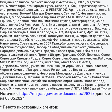
Община Коренного Русского народа г. Астрахани, ВОЛЯ, Меджлис
крымскотатарского народа, Рубеж Севера, ТОЙС, О противодействии
экстремистской деятельности, РЕВТАТПОД, Артподготовка, Штольц, В
честь иконы Божией Матери Державная, Сектор 16, Независимость,
Фирма, Молодежная правозащитная группа МПГ, Курсом Правды и
Единения, Каракольская инициативная группа, Автоград Крю, Союз
Славянских Сил Руси, Алля-Аят, Благотворительный пансионат Ак Умут,
Русская республика Русь, Арестантское уголовное единство, Башкорт,
Нация и свобода, Нация и свобода, W.H.С., Фалунь Дафа, Иртыш Ultras,
Русский Патриотический клуб-Новокузнецк/РПК, Сибирский державный
союз, Фонд борьбы с коррупцией, Фонд защиты прав граждан, Штабы
Навального, Совет граждан СССР Прикубанского округа г. Краснодара,
Мужское государство, Народное объединение русского движения,
Народное движение Адат, Народный совет граждан РСФСР СССР
Архангельской области, Проект Штурм, Граждане СССР, Держава Союз
Советских Светлых Родов, Совет Советских Социалистических Районов,
Meta Platforms Inc, Facebook, Instagram, WhatsApp, СИЧ-С14,
Добровольческое Движение Организации украинских националистов,
Черный Комитет, Татарстанское Региональное Всетатарское
общественное движение, Невоград, Молодежное Демократическое
Движение Весна, Верховный Совет Татарской Автономной Советской
Социалистической Республики, Конгресс ойрат-калмыцкого народа,
Исполнительный комитет совета народных депутатов Красноярского
края, Этническое национальное объединение, ЛГБТ, Я.МЫ Сергей Фургал
Источник:
https://minjust.gov.ru/ru/documents/7822/
данные
на
03.05.2024
* Реестр иностранных агентов: