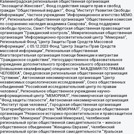
Калининградская региональная общественная организация "Экозащита!-Женсовет", Фонд содействия защите прав и свобод граждан "Общественный вердикт", Фонд "Институт Развития Свободы Информации", Частное учреждение "Информационное агентство МЕМО. РУ", Региональная общественная организация "Общественная комиссия по сохранению наследия академика Сахарова", Фонд поддержки свободы прессы, Санкт-Петербургская общественная правозащитная организация "Гражданский контроль", Межрегиональная общественная организация "Информационно-просветительский центр "Мемориал", Региональный Фонд "Центр Защиты Прав Средств Массовой Информации", с 05.12.2023 Фонд "Центр Защиты Прав Средств массовой информации", Региональная общественная благотворительная организация помощи беженцам и мигрантам "Гражданское содействие", Негосударственное образовательное учреждение дополнительного профессионального образования (повышение квалификации) специалистов "АКАДЕМИЯ ПО ПРАВАМ ЧЕЛОВЕКА", Свердловская региональная общественная организация "Сутяжник", Автономная некоммерческая организация "Центр независимых социологических исследований", Союз общественных объединений "Российский исследовательский центр по правам человека", Региональное общественное учреждение научно-информационный центр "МЕМОРИАЛ", Некоммерческая организация "Фонд защиты гласности", Автономная некоммерческая организация "Институт прав человека", Городская общественная организация "Екатеринбургское общество "МЕМОРИАЛ", Городская общественная организация "Рязанское историко-просветительское и правозащитное общество "Мемориал" (Рязанский Мемориал), Челябинский региональный орган общественной самодеятельности – женское общественное объединение "Женщины Евразии", Челябинский региональный орган общественной самодеятельности "Уральская правозащитная группа", Фонд содействия защите здоровья и социальной справедливости имени Андрея Рылькова, Автономная Некоммерческая Организация "Аналитический Центр Юрия Левады", Автономная некоммерческая организация социальной поддержки населения "Проект Апрель", Региональная общественная организация помощи женщинам и детям, находящимся в кризисной ситуации "Информационно-методический центр "Анна", Фонд содействия развитию массовых коммуникаций и правовому просвещению "Так-так-Так", Фонд содействия устойчивому развитию "Серебряная тайга", Свердловский региональный общественный фонд социальных проектов "Новое время", "Idel.Реалии", Кавказ.Реалии, Крым.Реалии, Телеканал Настоящее Время, Татаро-башкирская служба Радио Свобода (Azatliq Radiosi), Радио Свободная Европа/Радио Свобода (PCE/PC), "Сибирь.Реалии", "Фактограф", Благотворительный фонд помощи осужденным и их семьям, Автономная некоммерческая организация "Институт глобализации и социальных движений", Фонд "В защиту прав заключенных", Частное учреждение "Центр поддержки и содействия развитию средств массовой информации", Пензенский региональный общественный благотворительный фонд "Гражданский союз", "Север.Реалии", Некоммерческая организация Фонд "Правовая инициатива", Общество с ограниченной ответственностью "Радио Свободная Европа/Радио Свобода", Чешское информационное агентство "MEDIUM-ORIENT", Красноярская региональная общественная организация "Мы против СПИДа", Камалягин Денис Николаевич, Маркелов Сергей Евгеньевич, Пономарев Лев Александрович, Савицкая Людмила Алексеевна, Автономная некоммерческая организация "Центр по работе с проблемой насилия "НАСИЛИЮ.НЕТ", Межрегиональный профессиональный союз работников здравоохранения "Альянс врачей", Юридическое лицо, зарегистрированное в Латвийской Республике, SIA "Medusa Project" (регистрационный номер 40103797863, дата регистрации 10.06.2014), Некоммерческая организация "Фонд по борьбе с коррупцией", Автономная некоммерческая организация "Институт права и публичной политики", Баданин Роман Сергеевич, Гликин Максим Александрович, Железнова Мария Михайловна, Лукьянова Юлия Сергеевна, Маетная Елизавета Витальевна, Маняхин Петр Борисович, Чуракова Ольга Владимировна, Ярош Юлия Петровна, Юридическое лицо "The Insider SIA", зарегистрированное в Риге, Латвийская Республика (дата регистрации 26.06.2015), являющееся администратором доменного имени интернет-издания "The Insider SIA", https://theins.ru, Постернак Алексей Евгеньевич, Рубин Михаил Аркадьевич, Анин Роман Александрович, Юридическое лицо Istories fonds, зарегистрированное в Латвийской Республике (регистрационный номер 50008295751, дата регистрации 24.02.2020), Великовский Дмитрий Александрович, Долинина Ирина Николаевна, Мароховская Алеся Алексеевна, Шлейнов Роман Юрьевич, Шмагун Олеся Валентиновна, Общество с ограниченной ответственностью "Альтаир 2021", Общество с ограниченной ответственностью "Вега 2021", Общество с ограниченной ответственностью "Главный редактор 2021", Общество с ограниченной ответственностью "Ромашки монолит", Важенков Артем Валерьевич, Ивановская областная общественная организация "Центр гендерных исследований", Гурман Юрий Альбертович, Медиапроект "ОВД-Инфо", Егоров Владимир Владимирович, Жилинский Владимир Александрович, Общество с ограниченной ответственностью "ЗП", Иванова София Юрьевна, Карезина Инна Павловна, Кильтау Екатерина Викторовна, Петров Алексей Викторович, Пискунов Сергей Евгеньевич, Смирнов Сергей Сергеевич, Тихонов Михаил Сергеевич, Общество с ограниченной ответственностью "ЖУРНАЛИСТ-ИНОСТРАННЫЙ АГЕНТ", Арапова Галина Юрьевна, Вольтская Татьяна Анатольевна, Американская компания "Mason G.E.S. Anonymous Foundation" (США), являющаяся владельцем интернет-издания https://mnews.world/, Компания "Stichting Bellingcat", зарегистрированная в Нидерландах (дата регистрации 11.07.2018), Захаров Андрей Вячеславович, Клепиковская Екатерина Дмитриевна, Общество с ограниченной ответственностью "МЕМО", Перл Роман Александрович, Симонов Евгений Алексеевич, Соловьева Елена Анатольевна, Сотников Даниил Владимирович, Сурначева Елизавета Дмитриевна, Автономная некоммерческая организация по защите прав человека и информированию населения "Якутия – Наше Мнение", Общество с ограниченной ответственностью "Москоу диджитал медиа", с 26.01.2023 Общество с ограниченной ответственностью "Чайка Белые сады", Ветошкина Валерия Валерьевна, Заговора Максим Александрович, Межрегиональное общественное движение "Российская ЛГБТ - сеть", Оленичев Максим Владимирович, Павлов Иван Юрьевич, Скворцова Елена Сергеевна, Общество с ограниченной ответственностью "Как бы инагент", Кочетков Игорь Викторович, Общество с ограниченной ответственностью "Честные выборы", Еланчик Олег Александрович, Общество с ограниченной ответственностью "Нобелевский призыв", Гималова Регина Эмилевна, Григорьев Андрей Валерьевич, Григорьева Алина Александровна, Ассоциация по содействию защите прав призывников, альтернативнослужащих и военнослужащих "Правозащитная группа "Гражданин.Армия.Право", Хисамова Регина Фаритовна, Автономная некоммерческая организация по реализации социально-правовых программ "Лилит", Дальневосточное общественное движение "Маяк", Санкт-Петербургская ЛГБТ-инициативная группа "Выход", Инициативная группа ЛГБТ+ "Реверс", Алексеев Андрей Викторович, Бекбулатова Таисия Львовна, Беляев Иван Михайлович, Владыкина Елена Сергеевна, Гельман Марат Александрович, Никульшина Вероника Юрьевна, Толоконникова Надежда Андреевна, Шендерович Виктор Анатольевич, Общество с ограниченной ответственностью "Данное сообщение", Общество с ограниченной ответственностью Издательский дом "Новая глава", Айнбиндер Александра Александровна, Московский комьюнити-центр для ЛГБТ+инициатив, Благотворительный фонд развития филантропии, Deutsche Welle (Германия, Kurt-Schumacher-Strasse 3, 53113 Bonn), Борзунова Мария Михайловна, Воробьев Виктор Викторович, Голубева Анна Львовна, Константинова Алла Михайловна, Малкова Ирина Владимировна, Мурадов Мурад Абдулгалимович, Осетинская Елизавета Николаевна, Понасенков Евгений Николаевич, Ганапольский Матвей Юрьевич, Киселев Евгений Алексеевич, Борухович Ирина Григорьевна, Дремин Иван Тимофеевич, Дубровский Дмитрий Викторович, Красноярская региональная общественная организация поддержки и развития альтернативных образовательных технологий и межкультурных коммуникаций "ИНТЕРРА", Маяковская Екатерина Алексеевна, Фейгин Марк Захарович, Филимонов Андрей Викторович, Дзугкоева Регина Николаевна, Доброхотов Роман Александрович, Дудь Юрий Александрович, Елкин Сергей Владимирович, Кругликов Кирилл Игоревич, Сабунаева Мария Леонидовна, Семенов Алексей Владимирович, Шаинян Карен Багратович, Шульман Екатерина Михайловна, Асафьев Артур Валерьевич, Вахштайн Виктор Семенович, Венедиктов Алексей Алексеевич, Лушникова Екатерина Евгеньевна, Волков Леонид Михайлович, Невзоров Александр Глебович, Пархоменко Сергей Борисович, Сироткин Ярослав Николаевич, Кара-Мурза Владимир Владимирович, Баранова Наталья Владимировна, Гозман Леонид Яковлевич, Кагарлицкий Борис Юльевич, Климарев Михаил Валерьевич, Милов Владимир Станиславович, Автономная некоммерческая организация Краснодарский центр современного искусства "Типография", Моргенштерн Алишер Тагирович, Соболь Любовь Эдуардовна, Общество с ограниченной ответственностью "ЛИЗА НОРМ", Каспаров Гарри Кимович, Ходорковский Михаил Борисович, Общество с ограниченной ответственностью "Апрельские тезисы", Данилович Ирина Брониславовна, Кашин Олег Владимирович, Петров Николай Владимирович, Пивоваров Алексей Владимирович, Соколов Михаил Владимирович, Цветкова Юлия Владимировна, Чичваркин Евгений Александрович, Комитет против пыток/Команда против пыток, Общество с ограниченной ответственностью "Первый научный", Общество с ограниченной ответственностью "Вертолет и ко", Белоцерковская Вероника Борисовна, Кац Максим Евгеньевич, Лазарева Татьяна Юрьевна, Шаведдинов Руслан Табризович, Яшин Илья Валерьевич, Общество с ограниченной ответственностью "Иноагент ААВ", Алешковский Дмитрий Петрович, Альбац Евгения Марковна, Быков Дмитрий Львович, Галямина Юлия Евгеньевна, Лойко Сергей Леонидович, Мартынов Кирилл Константинович, Медведев Сергей Александрович, Крашенинников Федор Геннадиевич, Гордеева Катерина Вл