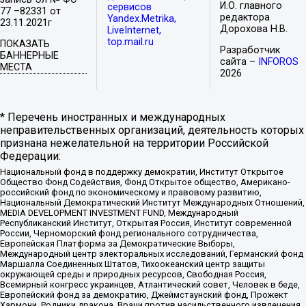
И.О. главного
сервисов
77 –82331 от
редактора
Yandex.Metrika,
23.11.2021г
Дорохова Н.В.
LiveInternet,
top.mail.ru
ПОКАЗАТЬ
Разработчик
БАННЕРНЫЕ
сайта –
INFOROS
МЕСТА
2026
* Перечень иностранных и международных
неправительственных организаций, деятельность которых
признана нежелательной на территории Российской
Федерации:
Национальный фонд в поддержку демократии, Институт Открытое
Общество Фонд Содействия, Фонд Открытое общество, Американо-
российский фонд по экономическому и правовому развитию,
Национальный Демократический Институт Международных Отношений,
MEDIA DEVELOPMENT INVESTMENT FUND, Международный
Республиканский Институт, Открытая Россия, Институт современной
России, Черноморский фонд регионального сотрудничества,
Европейская Платформа за Демократические Выборы,
Международный центр электоральных исследований, Германский фонд
Маршалла Соединенных Штатов, Тихоокеанский центр защиты
окружающей среды и природных ресурсов, Свободная Россия,
Всемирный конгресс украинцев, Атлантический совет, Человек в беде,
Европейский фонд за демократию, Джеймстаунский фонд, Прожект
Хармони, Родники дракона, Врачи против насильственного извлечения