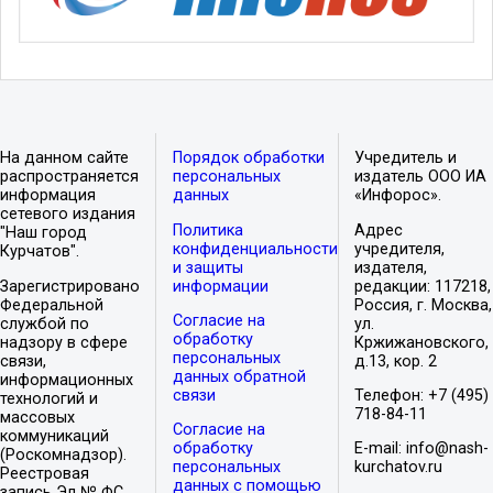
На данном сайте
Порядок обработки
Учредитель и
распространяется
персональных
издатель ООО ИА
информация
данных
«Инфорос».
сетевого издания
Политика
Адрес
"Наш город
конфиденциальности
учредителя,
Курчатов".
и защиты
издателя,
Зарегистрировано
информации
редакции: 117218,
Федеральной
Россия, г. Москва,
Согласие на
службой по
ул.
обработку
надзору в сфере
Кржижановского,
персональных
связи,
д.13, кор. 2
данных обратной
информационных
связи
Телефон: +7 (495)
технологий и
718-84-11
массовых
Согласие на
коммуникаций
обработку
E-mail: info@nash-
(Роскомнадзор).
персональных
kurchatov.ru
Реестровая
данных с помощью
запись Эл № ФС