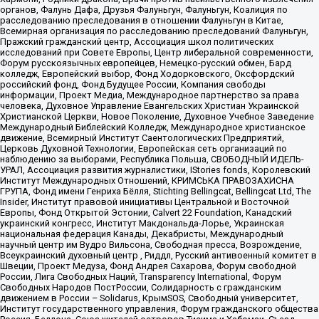
органов, Фалунь Дафа, Друзья Фалуньгун, Фалуньгун, Коалиция по
расследованию преследования в отношении Фалуньгун в Китае,
Всемирная организация по расследованию преследований Фалуньгун,
Пражский гражданский центр, Ассоциация школ политических
исследований при Совете Европы, Центр либеральной современности,
Форум русскоязычных европейцев, Немецко-русский обмен, Бард
колледж, Европейский выбор, Фонд Ходорковского, Оксфордский
российский фонд, Фонд Будущее России, Компания свободы
информации, Проект Медиа, Международное партнерство за права
человека, Духовное Управление Евангельских Христиан Украинской
Христианской Церкви, Новое Поколение, Духовное Учебное Заведение
Международный Библейский Колледж, Международное христианское
движение, Всемирный Институт Саентологических Предприятий,
Церковь Духовной Технологии, Европейская сеть организаций по
наблюдению за выборами, Республика Польша, СВОБОДНЫЙ ИДЕЛЬ-
УРАЛ, Ассоциация развития журналистики, IStories fonds, Королевский
Институт Международных Отношений, КРИМСЬКА ПРАВОЗАХИСНА
ГРУПА, Фонд имени Генриха Бёлля, Stichting Bellingcat, Bellingcat Ltd, The
Insider, Институт правовой инициативы Центральной и Восточной
Европы, Фонд Открытой Эстонии, Calvert 22 Foundation, Канадский
украинский конгресс, Институт Макдональда-Лорье, Украинская
национальная федерация Канады, Декабристы, Международный
научный центр им Вудро Вильсона, Свободная пресса, Возрождение,
Всеукраинский духовный центр , Риддл, Русский антивоенный комитет в
Швеции, Проект Медуза, Фонд Андрея Сахарова, Форум свободной
России, Лига Свободных Наций, Transparеncy International, Форум
Свободных Народов ПостРоссии, Солидарность с гражданским
движением в России – Solidarus, КрымSOS, Свободный университет,
Институт государственного управления, Форум гражданского общества