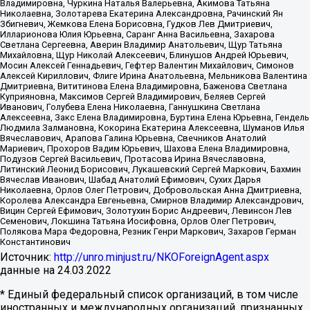
Владимировна, Чуркина Наталья Валерьевна, Акимова Татьяна
Николаевна, Золотарева Екатерина Александровна, Рачинский Ян
Збигневич, Жемкова Елена Борисовна, Гудков Лев Дмитриевич,
Илларионова Юлия Юрьевна, Саранг Анна Васильевна, Захарова
Светлана Сергеевна, Аверин Владимир Анатольевич, Щур Татьяна
Михайловна, Щур Николай Алексеевич, Блинушов Андрей Юрьевич,
Мосин Алексей Геннадьевич, Гефтер Валентин Михайлович, Симонов
Алексей Кириллович, Флиге Ирина Анатольевна, Мельникова Валентина
Дмитриевна, Вититинова Елена Владимировна, Баженова Светлана
Куприяновна, Максимов Сергей Владимирович, Беляев Сергей
Иванович, Голубева Елена Николаевна, Ганнушкина Светлана
Алексеевна, Закс Елена Владимировна, Буртина Елена Юрьевна, Гендель
Людмила Залмановна, Кокорина Екатерина Алексеевна, Шуманов Илья
Вячеславович, Арапова Галина Юрьевна, Свечников Анатолий
Мариевич, Прохоров Вадим Юрьевич, Шахова Елена Владимировна,
Подузов Сергей Васильевич, Протасова Ирина Вячеславовна,
Литинский Леонид Борисович, Лукашевский Сергей Маркович, Бахмин
Вячеслав Иванович, Шабад Анатолий Ефимович, Сухих Дарья
Николаевна, Орлов Олег Петрович, Добровольская Анна Дмитриевна,
Королева Александра Евгеньевна, Смирнов Владимир Александрович,
Вицин Сергей Ефимович, Золотухин Борис Андреевич, Левинсон Лев
Семенович, Локшина Татьяна Иосифовна, Орлов Олег Петрович,
Полякова Мара Федоровна, Резник Генри Маркович, Захаров Герман
Константинович
Источник:
http://unro.minjust.ru/NKOForeignAgent.aspx
данные на
24.03.2022
* Единый федеральный список организаций, в том числе
иностранных и международных организаций, признанных