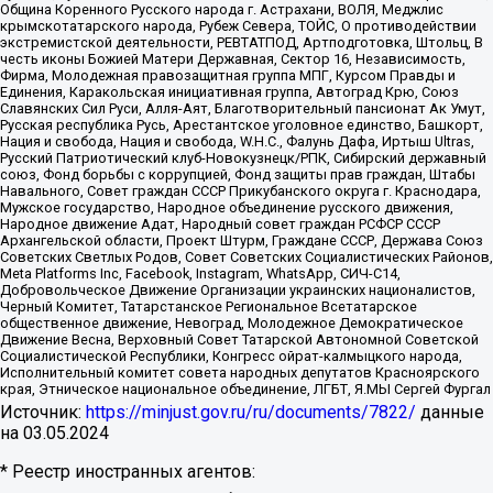
Община Коренного Русского народа г. Астрахани, ВОЛЯ, Меджлис
крымскотатарского народа, Рубеж Севера, ТОЙС, О противодействии
экстремистской деятельности, РЕВТАТПОД, Артподготовка, Штольц, В
честь иконы Божией Матери Державная, Сектор 16, Независимость,
Фирма, Молодежная правозащитная группа МПГ, Курсом Правды и
Единения, Каракольская инициативная группа, Автоград Крю, Союз
Славянских Сил Руси, Алля-Аят, Благотворительный пансионат Ак Умут,
Русская республика Русь, Арестантское уголовное единство, Башкорт,
Нация и свобода, Нация и свобода, W.H.С., Фалунь Дафа, Иртыш Ultras,
Русский Патриотический клуб-Новокузнецк/РПК, Сибирский державный
союз, Фонд борьбы с коррупцией, Фонд защиты прав граждан, Штабы
Навального, Совет граждан СССР Прикубанского округа г. Краснодара,
Мужское государство, Народное объединение русского движения,
Народное движение Адат, Народный совет граждан РСФСР СССР
Архангельской области, Проект Штурм, Граждане СССР, Держава Союз
Советских Светлых Родов, Совет Советских Социалистических Районов,
Meta Platforms Inc, Facebook, Instagram, WhatsApp, СИЧ-С14,
Добровольческое Движение Организации украинских националистов,
Черный Комитет, Татарстанское Региональное Всетатарское
общественное движение, Невоград, Молодежное Демократическое
Движение Весна, Верховный Совет Татарской Автономной Советской
Социалистической Республики, Конгресс ойрат-калмыцкого народа,
Исполнительный комитет совета народных депутатов Красноярского
края, Этническое национальное объединение, ЛГБТ, Я.МЫ Сергей Фургал
Источник:
https://minjust.gov.ru/ru/documents/7822/
данные
на
03.05.2024
* Реестр иностранных агентов: