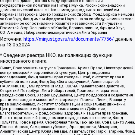
Открытый диалог, Школа международных отношений и
государственной политики им Питера Мунка, Российско-канадский
демократический альянс, Школа международных отношений им
Нормана Патерсона, Центр Гражданских Свобод, Фонд Бориса Немцова
за Свободу, Фонд имени Фридриха Науманна за свободу, Феминистское
антивоенное сопротивление, Комитет независимости Ингушетии,
Прометей, Stop Occupation of Karelia, Вернись живым, Фридом Хаус,
СОТА медиа, Либерально-демократическая Лига Украины
Источник:
https://minjust.gov.ru/ru/documents/7756/
данные
на
13.05.2024
* Сведения реестра НКО, выполняющих функции
иностранного агента:
Лилит, Правозащитная группа Гражданин.Армия.Право, Нижегородский
центр немецкой и европейской культуры, Центр гендерных
исследований, Фонд защиты прав граждан Штаб, Институт права и
публичной политики, Фонд борьбы с коррупцией, Альянс врачей,
НАСИЛИЮ.НЕТ, Мы против СПИДа, СВЕЧА, Гуманитарное действие,
Открытый Петербург, Лига Избирателей, Правовая инициатива,
Гражданский Союз, Хасдей Ерушалаим, Центр поддержки и содействия
развитию средств массовой информации, Горячая Линия, В защиту
прав заключенных, Институт глобализации и социальных движений,
Центр социально-информационных инициатив Действие,
Благотворительный фонд охраны здоровья и защиты прав граждан,
Благотворительный фонд помощи осужденным и их семьям, Фонд
Тольятти, Новое время, Серебряная тайга, Так-Так-Так, Сова, центр Анна,
Проект Апрель, Самарская губерния, Эра здоровья, Мемориал,
Аналитический Центр Юрия Левады, Издательство Парк Гагарина, Фонд