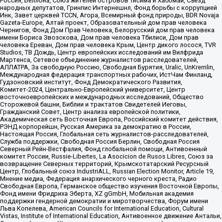
Россия, Беллона, Союз жителей островов Тисима и Хабомаи, Съезд
народных депутатов, Гринпис Интернешнл, Фонд борьбы с коррупцией
Инк, Завет церквей TCCN, Агора, Всемирный фонд природы, BDR Novaja
Gazeta-Europe, Алтай проект, Образовательный дом прав человека
Чернигов, Фонд Дом Прав Человека, Белорусский дом прав человека
имени Бориса Звозскова, Дом прав человека Тбилиси, Дом прав
человека Ереван, Дом прав человека Крым, Центр дикого лосося, TVR
Studios, ТВ Дождь, Центр европейских исследований им Вилфрида
Мартенса, Сетевое объединение журналистов расследователей,
АЛЛАТРА, За свободную Россию, Свободная Бурятия, Uralic, UnKremlin,
Международная федерация транспортных рабочих, ИстЧам Финланд,
Гудзоновский институт, Фонд Демократического Развития,
Комитет-2024, Центрально-Европейский университет, Центр
восточноевропейских и международных исследований, Общество
Сторожевой башни, Библии и трактатов Свидетелей Иеговы,
Гражданский Совет, Центр анализа европейской политики,
Академическая сеть Восточная Европа, Российский комитет действия,
РЭНД корпорейшн, Русская Америка за демократию в России,
Настоящая Россия, Глобальная сеть журналистов-расследователей,
Служба поддержки, Свободная Россия Берлин, Свободная Россия
Северный Рейн-Вестфалия, Фонд глобальной помощи, Антивоенный
комитет России, Russie-Libertes, La Asocicion de Rusos Libres, Союз за
возвращение Северных территорий, Крымскотатарский Ресурсный
Центр, Глобальный союз IndustriALL, Russian Election Monitor, Article 19,
Мнение медиа, Федерация анархического черного креста, Радио
Свободная Европа, Германское общество изучения Восточной Европы,
Фонд имени Фридриха Эберта, XZ gGmbH, Мобильная академия
поддержки гендерной демократии и миротворчества, Форум имени
Льва Копелева, American Councils for International Education, Cultural
Vistas, Institute of International Education, Антивоенное движение Антальи,