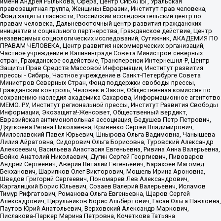
имени Андрея Рылькова, Сфера, Центр СИБАЛЬТ, Уральская
правозащитная группа, Женщины Евразии, Институт прав человека,
Фонд защиты гласности, Российский исследовательский центр по
правам человека, Дальневосточный центр развития гражданских
инициатив и социального партнерства, Гражданское действие, Центр
независимых социологических исследований, Сутяжник, АКАДЕМИЯ ПО
ПРАВАМ ЧЕЛОВЕКА, Центр развития некоммерческих организаций,
Частное учреждение в Калининграде Совета Министров северных
стран, Гражданское содействие, Трансперенси Интернешнл-Р, Центр
Защиты Прав Средств Массовой Информации, Институт развития
прессы - Сибирь, Частное учреждение в Санкт-Петербурге Совета
Министров Северных Стран, Фонд поддержки свободы прессы,
Гражданский контроль, Человек и Закон, Общественная комиссия по
сохранению наследия академика Сахарова, Информационное агентство
МЕМО. РУ, Институт региональной прессы, Институт Развития Свободы
Информации, Экозащита!-Женсовет, Общественный вердикт,
Евразийская антимонопольная ассоциация, Бедушев Петр Петрович,
Дзугкоева Регина Николаевна, Кривенко Сергей Владимирович,
Милославский Павел Юрьевич, Шнырова Ольга Вадимовна, Чанышева
Лилия Айратовна, Сидорович Ольга Борисовна, Туровский Александр
Алексеевич, Васильева Анастасия Евгеньевна, Ривина Анна Валерьевна,
Бойко Анатолий Николаевич, Дугин Сергей Георгиевич, Пивоваров
Андрей Сергеевич, Аверин Виталий Евгеньевич, Барахоев Магомед
Бекханович, Шарипков Олег Викторович, Мошель Ирина Ароновна,
Шведов Григорий Сергеевич, Пономарев Лев Александрович,
Каргалицкий Борис Юльевич, Созаев Валерий Валерьевич, Исламов
Тимур Рифгатович, Романова Ольга Евгеньевна, Щаров Сергей
Алексадрович, Цирульников Борис Альбертович, Гасан Ольга Павловна,
Паутов Юрий Анатольевич, Верховский Александр Маркович,
Пислакова-Паркер Марина Петровна, Кочеткова Татьяна