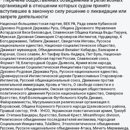
* Перечень общественных объединений и религиозных
организаций в отношении которых судом принято
вступившее в законную силу решение о ликвидации или
запрете деятельности:
Национал-большевистская партия, ВЕК РА, Рада земли Кубанской
Духовно Родовой Державы Русь, Община Духовного Управления
Асгардской Веси Беловодья, Славянская Община Капища Веды Перуна,
Мужская Духовная Семинария Староверов-Инглингов, Нурджулар, К
Богодержавию, Таблиги Джамаат, Свидетели Иеговы, Русское
национальное единство, Национал-социалистическое общество,
Джамаат мувахидов, Объединенный Вилайат Кабарды, Балкарии и
Карачая, Союз славян, Ат-Такфир Валь-Хиджра, Пит Буль, Национал-
социалистическая рабочая партия России, Славянский союз,
Формат-18, Благородный Орден Дьявола, Армия воли народа,
Национальная Социалистическая Инициатива города Череповца,
Духовно-Родовая Держава Русь, Русское национальное единство,
Древнерусской Инглистической церкви Православных Староверов-
Инглингов, Русский общенациональный союз, Движение против
нелегальной иммиграции, Кровь и Честь, О свободе совести и о
религиозных объединениях, Омская организация общественного
политического движения Русское национальное единство, Северное
Братство, Клуб Болельщиков Футбольного Клуба Динамо,
Файзрахманисты, Мусульманская религиозная организация п.
Боровский, Община Коренного Русского народа Щелковского района,
Правый сектор, УНА - УНСО, Украинская повстанческая армия, Тризуб
им. Степана Бандеры, Братство, Белый Крест, Misanthropic division,
Религиозное объединение последователей инглиизма, Народная
Социальная Инициатива, TulaSkins, Этнополитическое объединение
Русские, Русское национальное объединение Атака, Мечеть Мирмамеда,