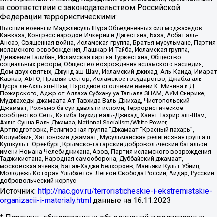
в соответствии с законодательством Российской
Федерации террористическими:
Высший военный Маджлисуль Шура Объединенных сил моджахедов
Кавказа, Конгресс народов Ичкерии и Дагестана, База, Асбат аль-
Ансар, Священная война, Исламская группа, Братья-мусульмане, Партия
исламского освобождения, Лашкар-И-Тайба, Исламская группа,
Движение Талибан, Исламская партия Туркестана, Общество
социальных реформ, Общество возрождения исламского наследия,
Дом двух святых, Джунд аш-Шам, Исламский джихад, Аль-Каида, Имарат
Кавказ, АБТО, Правый сектор, Исламское государство, Джабха аль-
Нусра ли-Ахль аш-Шам, Народное ополчение имени К. Минина и Д.
Пожарского, Аджр от Аллаха Субхану уа Тагьаля SHAM, АУМ Синрике,
Муджахеды джамаата Ат-Тавхида Валь-Джихад, Чистопольский
Джамаат, Рохнамо ба суи давлати исломи, Террористическое
сообщество Сеть, Катиба Таухид валь-Джихад, Хайят Тахрир аш-Шам,
Ахлю Сунна Валь Джамаа, National Socialism/White Power,
Артподготовка, Религиозная группа “Джамаат “Красный пахарь”,
Колумбайн, Хатлонский джамаат, Мусульманская религиозная группа п.
Кушкуль г. Оренбург, Крымско-татарский добровольческий батальон
имени Номана Челебиджихана, Азов, Партия исламского возрождения
Таджикистана, Народная самооборона, Дуббайский джамаат,
московская ячейка, Батал-Хаджи Белхороев, Маньяки Культ Убийц,
Молодёжь Которая Улыбается, Легион Свобода России, Айдар, Русский
добровольческий корпус
Источник:
http://nac.gov.ru/terroristicheskie-i-ekstremistskie-
organizacii-i-materialy.html
данные на
16.11.2023