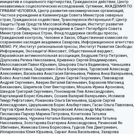
инициатив и социального партнерства, Гражданское действие, Центр
независимых социологических исследований, Сутяжник, АКАДЕМИЯ ПО
ПРАВАМ ЧЕЛОВЕКА, Центр развития некоммерческих организаций,
Частное учреждение в Калининграде Совета Министров северных
стран, Гражданское содействие, Трансперенси Интернешнл-Р, Центр
Защиты Прав Средств Массовой Информации, Институт развития
прессы - Сибирь, Частное учреждение в Санкт-Петербурге Совета
Министров Северных Стран, Фонд поддержки свободы прессы,
Гражданский контроль, Человек и Закон, Общественная комиссия по
сохранению наследия академика Сахарова, Информационное агентство
МЕМО. РУ, Институт региональной прессы, Институт Развития Свободы
Информации, Экозащита!-Женсовет, Общественный вердикт,
Евразийская антимонопольная ассоциация, Бедушев Петр Петрович,
Дзугкоева Регина Николаевна, Кривенко Сергей Владимирович,
Милославский Павел Юрьевич, Шнырова Ольга Вадимовна, Чанышева
Лилия Айратовна, Сидорович Ольга Борисовна, Туровский Александр
Алексеевич, Васильева Анастасия Евгеньевна, Ривина Анна Валерьевна,
Бойко Анатолий Николаевич, Дугин Сергей Георгиевич, Пивоваров
Андрей Сергеевич, Аверин Виталий Евгеньевич, Барахоев Магомед
Бекханович, Шарипков Олег Викторович, Мошель Ирина Ароновна,
Шведов Григорий Сергеевич, Пономарев Лев Александрович,
Каргалицкий Борис Юльевич, Созаев Валерий Валерьевич, Исламов
Тимур Рифгатович, Романова Ольга Евгеньевна, Щаров Сергей
Алексадрович, Цирульников Борис Альбертович, Гасан Ольга Павловна,
Паутов Юрий Анатольевич, Верховский Александр Маркович,
Пислакова-Паркер Марина Петровна, Кочеткова Татьяна
Владимировна, Чуркина Наталья Валерьевна, Акимова Татьяна
Николаевна, Золотарева Екатерина Александровна, Рачинский Ян
Збигневич, Жемкова Елена Борисовна, Гудков Лев Дмитриевич,
Илларионова Юлия Юрьевна, Саранг Анна Васильевна, Захарова