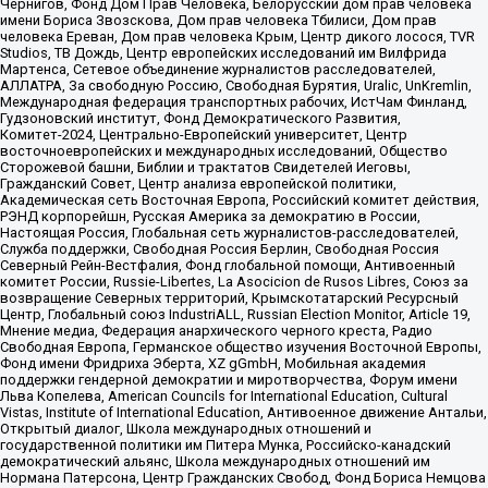
Чернигов, Фонд Дом Прав Человека, Белорусский дом прав человека
имени Бориса Звозскова, Дом прав человека Тбилиси, Дом прав
человека Ереван, Дом прав человека Крым, Центр дикого лосося, TVR
Studios, ТВ Дождь, Центр европейских исследований им Вилфрида
Мартенса, Сетевое объединение журналистов расследователей,
АЛЛАТРА, За свободную Россию, Свободная Бурятия, Uralic, UnKremlin,
Международная федерация транспортных рабочих, ИстЧам Финланд,
Гудзоновский институт, Фонд Демократического Развития,
Комитет-2024, Центрально-Европейский университет, Центр
восточноевропейских и международных исследований, Общество
Сторожевой башни, Библии и трактатов Свидетелей Иеговы,
Гражданский Совет, Центр анализа европейской политики,
Академическая сеть Восточная Европа, Российский комитет действия,
РЭНД корпорейшн, Русская Америка за демократию в России,
Настоящая Россия, Глобальная сеть журналистов-расследователей,
Служба поддержки, Свободная Россия Берлин, Свободная Россия
Северный Рейн-Вестфалия, Фонд глобальной помощи, Антивоенный
комитет России, Russie-Libertes, La Asocicion de Rusos Libres, Союз за
возвращение Северных территорий, Крымскотатарский Ресурсный
Центр, Глобальный союз IndustriALL, Russian Election Monitor, Article 19,
Мнение медиа, Федерация анархического черного креста, Радио
Свободная Европа, Германское общество изучения Восточной Европы,
Фонд имени Фридриха Эберта, XZ gGmbH, Мобильная академия
поддержки гендерной демократии и миротворчества, Форум имени
Льва Копелева, American Councils for International Education, Cultural
Vistas, Institute of International Education, Антивоенное движение Антальи,
Открытый диалог, Школа международных отношений и
государственной политики им Питера Мунка, Российско-канадский
демократический альянс, Школа международных отношений им
Нормана Патерсона, Центр Гражданских Свобод, Фонд Бориса Немцова