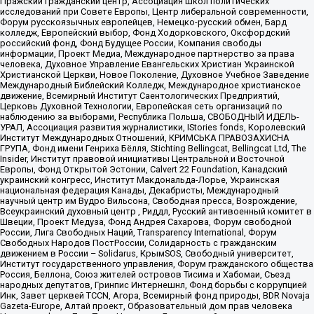
Пражский гражданский центр, Ассоциация школ политических
исследований при Совете Европы, Центр либеральной современности,
Форум русскоязычных европейцев, Немецко-русский обмен, Бард
колледж, Европейский выбор, Фонд Ходорковского, Оксфордский
российский фонд, Фонд Будущее России, Компания свободы
информации, Проект Медиа, Международное партнерство за права
человека, Духовное Управление Евангельских Христиан Украинской
Христианской Церкви, Новое Поколение, Духовное Учебное Заведение
Международный Библейский Колледж, Международное христианское
движение, Всемирный Институт Саентологических Предприятий,
Церковь Духовной Технологии, Европейская сеть организаций по
наблюдению за выборами, Республика Польша, СВОБОДНЫЙ ИДЕЛЬ-
УРАЛ, Ассоциация развития журналистики, IStories fonds, Королевский
Институт Международных Отношений, КРИМСЬКА ПРАВОЗАХИСНА
ГРУПА, Фонд имени Генриха Бёлля, Stichting Bellingcat, Bellingcat Ltd, The
Insider, Институт правовой инициативы Центральной и Восточной
Европы, Фонд Открытой Эстонии, Calvert 22 Foundation, Канадский
украинский конгресс, Институт Макдональда-Лорье, Украинская
национальная федерация Канады, Декабристы, Международный
научный центр им Вудро Вильсона, Свободная пресса, Возрождение,
Всеукраинский духовный центр , Риддл, Русский антивоенный комитет в
Швеции, Проект Медуза, Фонд Андрея Сахарова, Форум свободной
России, Лига Свободных Наций, Transparеncy International, Форум
Свободных Народов ПостРоссии, Солидарность с гражданским
движением в России – Solidarus, КрымSOS, Свободный университет,
Институт государственного управления, Форум гражданского общества
Россия, Беллона, Союз жителей островов Тисима и Хабомаи, Съезд
народных депутатов, Гринпис Интернешнл, Фонд борьбы с коррупцией
Инк, Завет церквей TCCN, Агора, Всемирный фонд природы, BDR Novaja
Gazeta-Europe, Алтай проект, Образовательный дом прав человека