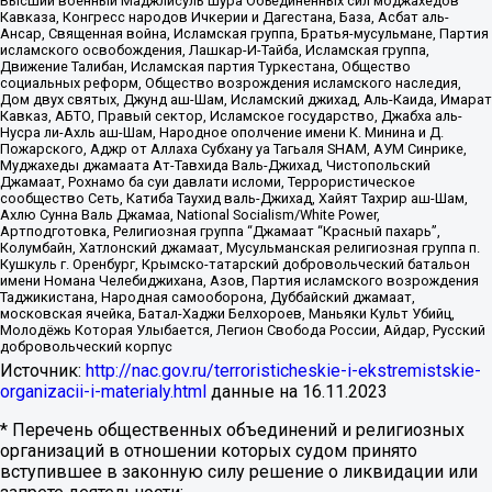
Высший военный Маджлисуль Шура Объединенных сил моджахедов
Кавказа, Конгресс народов Ичкерии и Дагестана, База, Асбат аль-
Ансар, Священная война, Исламская группа, Братья-мусульмане, Партия
исламского освобождения, Лашкар-И-Тайба, Исламская группа,
Движение Талибан, Исламская партия Туркестана, Общество
социальных реформ, Общество возрождения исламского наследия,
Дом двух святых, Джунд аш-Шам, Исламский джихад, Аль-Каида, Имарат
Кавказ, АБТО, Правый сектор, Исламское государство, Джабха аль-
Нусра ли-Ахль аш-Шам, Народное ополчение имени К. Минина и Д.
Пожарского, Аджр от Аллаха Субхану уа Тагьаля SHAM, АУМ Синрике,
Муджахеды джамаата Ат-Тавхида Валь-Джихад, Чистопольский
Джамаат, Рохнамо ба суи давлати исломи, Террористическое
сообщество Сеть, Катиба Таухид валь-Джихад, Хайят Тахрир аш-Шам,
Ахлю Сунна Валь Джамаа, National Socialism/White Power,
Артподготовка, Религиозная группа “Джамаат “Красный пахарь”,
Колумбайн, Хатлонский джамаат, Мусульманская религиозная группа п.
Кушкуль г. Оренбург, Крымско-татарский добровольческий батальон
имени Номана Челебиджихана, Азов, Партия исламского возрождения
Таджикистана, Народная самооборона, Дуббайский джамаат,
московская ячейка, Батал-Хаджи Белхороев, Маньяки Культ Убийц,
Молодёжь Которая Улыбается, Легион Свобода России, Айдар, Русский
добровольческий корпус
Источник:
http://nac.gov.ru/terroristicheskie-i-ekstremistskie-
organizacii-i-materialy.html
данные на
16.11.2023
* Перечень общественных объединений и религиозных
организаций в отношении которых судом принято
вступившее в законную силу решение о ликвидации или