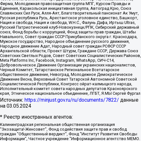
Фирма, Молодежная правозащитная группа МПГ, Курсом Правды и
Единения, Каракольская инициативная группа, Автоград Крю, Союз
Славянских Сил Руси, Алля-Аят, Благотворительный пансионат Ак Умут,
Русская республика Русь, Арестантское уголовное единство, Башкорт,
Нация и свобода, Нация и свобода, W.H.С., Фалунь Дафа, Иртыш Ultras,
Русский Патриотический клуб-Новокузнецк/РПК, Сибирский державный
союз, Фонд борьбы с коррупцией, Фонд защиты прав граждан, Штабы
Навального, Совет граждан СССР Прикубанского округа г. Краснодара,
Мужское государство, Народное объединение русского движения,
Народное движение Адат, Народный совет граждан РСФСР СССР
Архангельской области, Проект Штурм, Граждане СССР, Держава Союз
Советских Светлых Родов, Совет Советских Социалистических Районов,
Meta Platforms Inc, Facebook, Instagram, WhatsApp, СИЧ-С14,
Добровольческое Движение Организации украинских националистов,
Черный Комитет, Татарстанское Региональное Всетатарское
общественное движение, Невоград, Молодежное Демократическое
Движение Весна, Верховный Совет Татарской Автономной Советской
Социалистической Республики, Конгресс ойрат-калмыцкого народа,
Исполнительный комитет совета народных депутатов Красноярского
края, Этническое национальное объединение, ЛГБТ, Я.МЫ Сергей Фургал
Источник:
https://minjust.gov.ru/ru/documents/7822/
данные
на
03.05.2024
* Реестр иностранных агентов:
Калининградская региональная общественная организация "Экозащита!-Женсовет", Фонд содействия защите прав и свобод граждан "Общественный вердикт", Фонд "Институт Развития Свободы Информации", Частное учреждение "Информационное агентство МЕМО. РУ", Региональная общественная организация "Общественная комиссия по сохранению наследия академика Сахарова", Фонд поддержки свободы прессы, Санкт-Петербургская общественная правозащитная организация "Гражданский контроль", Межрегиональная общественная организация "Информационно-просветительский центр "Мемориал", Региональный Фонд "Центр Защиты Прав Средств Массовой Информации", с 05.12.2023 Фонд "Центр Защиты Прав Средств массовой информации", Региональная общественная благотворительная организация помощи беженцам и мигрантам "Гражданское содействие", Негосударственное образовательное учреждение дополнительного профессионального образования (повышение квалификации) специалистов "АКАДЕМИЯ ПО ПРАВАМ ЧЕЛОВЕКА", Свердловская региональная общественная организация "Сутяжник", Автономная некоммерческая организация "Центр независимых социологических исследований", Союз общественных объединений "Российский исследовательский центр по правам человека", Региональное общественное учреждение научно-информационный центр "МЕМОРИАЛ", Некоммерческая организация "Фонд защиты гласности", Автономная некоммерческая организация "Институт прав человека", Городская общественная организация "Екатеринбургское общество "МЕМОРИАЛ", Городская общественная организация "Рязанское историко-просветительское и правозащитное общество "Мемориал" (Рязанский Мемориал), Челябинский региональный орган общественной самодеятельности – женское общественное объединение "Женщины Евразии", Челябинский региональный орган общественной самодеятельности "Уральская правозащитная группа", Фонд содействия защите здоровья и социальной справедливости имени Андрея Рылькова, Автономная Некоммерческая Организация "Аналитический Центр Юрия Левады", Автономная некоммерческая организация социальной поддержки населения "Проект Апрель", Региональная общественная организация помощи женщинам и детям, находящимся в кризисной ситуации "Информационно-методический центр "Анна", Фонд содействия развитию массовых коммуникаций и правовому просвещению "Так-так-Так", Фонд содействия устойчивому развитию "Серебряная тайга", Свердловский региональный общественный фонд социальных проектов "Новое время", "Idel.Реалии", Кавказ.Реалии, Крым.Реалии, Телеканал Настоящее Время, Татаро-башкирская служба Радио Свобода (Azatliq Radiosi), Радио Свободная Европа/Радио Свобода (PCE/PC), "Сибирь.Реалии", "Фактограф", Благотворительный фонд помощи осужденным и их семьям, Автономная некоммерческая организация "Институт глобализации и социальных движений", Фонд "В защиту прав заключенных", Частное учреждение "Центр поддержки и содействия развитию средств массовой информации", Пензенский региональный общественный благотворительный фонд "Гражданский союз", "Север.Реалии", Некоммерческая организация Фонд "Правовая инициатива", Общество с ограниченной ответственностью "Радио Свободная Европа/Радио Свобода", Чешское информационное агентство "MEDIUM-ORIENT", Красноярская региональная общественная организация "Мы против СПИДа", Камалягин Денис Николаевич, Маркелов Сергей Евгеньевич, Пономарев Лев Александрович, Савицкая Людмила Алексеевна, Автономная некоммерческая организация "Центр по работе с проблемой насилия "НАСИЛИЮ.НЕТ", Межрегиональный профессиональный союз работников здравоохранения "Альянс врачей", Юридическое лицо, зарегистрированное в Латвийской Республике, SIA "Medusa Project" (регистрационный номер 40103797863, дата регистрации 10.06.2014), Некоммерческая организация "Фонд по борьбе с коррупцией", Автономная некоммерческая организация "Институт права и публичной политики", Баданин Роман Сергеевич, Гликин Максим Александрович, Железнова Мария Михайловна, Лукьянова Юлия Сергеевна, Маетная Елизавета Витальевна, Маняхин Петр Борисович, Чуракова Ольга Владимировна, Ярош Юлия Петровна, Юридическое лицо "The Insider SIA", зарегистрированное в Риге, Латвийская Республика (дата регистрации 26.06.2015), являющееся администратором доменного имени интернет-издания "The Insider SIA", https://theins.ru, Постернак Алексей Евгеньевич, Рубин Михаил Аркадьевич, Анин Роман Александрович, Юридическое лицо Istories fonds, зарегистрированное в Латвийской Республике (регистрационный номер 50008295751, дата регистрации 24.02.2020), Великовский Дмитрий Александрович, Долинина Ирина Николаевна, Мароховская Алеся Алексеевна, Шлейнов Роман Юрьевич, Шмагун Олеся Валентиновна, Общество с ограниченной ответственностью "Альтаир 2021", Общество с ограниченной ответственностью "Вега 2021", Общество с ограниченной ответственностью "Главный редактор 2021", Общество с ограниченной ответственностью "Ромашки монолит", Важенков Артем Валерьевич, Ивановская областная общественная организация "Центр гендерных исследований", Гурман Юрий Альбертович, Медиапроект "ОВД-Инфо", Егоров Владимир Владимирович, Жилинский Владимир Александрович, Общество с ограниченной ответственностью "ЗП", Иванова София Юрьевна, Карезина Инна Павловна, Кильтау Екатерина Викторовна, Петров Алексей Викторович, Пискунов Сергей Евгеньевич, Смирнов Сергей Сергеевич, Тихонов Михаил Сергеевич, Общество с ограниченной ответственностью "ЖУРНАЛИСТ-ИНОСТРАННЫЙ АГЕНТ", Арапова Галина Юрьевна, Вольтская Татьяна Анатольевна, Американская компания "Mason G.E.S. Anonymous Foundation" (США), являющаяся владельцем интернет-издания https://mnews.world/, Компания "Stichting Bellingcat", зарегистрированная в Нидерландах (дата регистрации 11.07.2018), Захаров Андрей Вячеславович, Клепиковская Екатерина Дмитриевна, Общество с ограниченной ответственностью "МЕМО", Перл Роман Александрович, Симонов Евгений Алексеевич, Соловьева Елена Анатольевна, Сотников Даниил Владимирович, Сурначева Елизавета Дмитриевна, Автономная некоммерческая организация по защите прав человека и информированию населения "Якутия – Наше Мнение", Общество с ограниченной ответственностью "Москоу диджитал медиа", с 26.01.2023 Общество с ограниченной ответственностью "Чайка Белые сады", Ветошкина Валерия Валерьевна, Заговора Максим Александрович, Межрегиональное общественное движение "Российская ЛГБТ - сеть", Оленичев Максим Владимирович, Павлов Иван Юрьевич, Скворцова Елена Сергеевна, Общество с ограниченной ответственностью "Как бы инагент", Кочетков Игорь Викторович, Общество с ограниченной ответственностью "Честные выборы", Еланчик Олег Александрович, Общество с ограниченной ответственностью "Нобелевский призыв", Гималова Регина Эмилевна, Григорьев Андрей Валерьевич, Григорьева Алина Александровна, Ассоциация по содействию защите прав призывников, альтернативнослужащих и военнослужащих "Правозащитная группа "Гражданин.Армия.Право", Хисамова Регина Фаритовна, Автономная некоммерческая организация по реализации социально-правовых программ "Лилит", Дальневосточное общественное движение "Маяк", Санкт-Петербургская ЛГБТ-инициативная группа "Выход", Инициативная группа ЛГБТ+ "Реверс", Алексеев Андрей Викторович, Бекбулатова Таисия Львовна, Беляев Иван Михайлович, Владыкина Елена Сергеевна, Гельман Марат Александрович, Никульшина Вероника Юрьевна, Толоконникова Надежда Андреевна, Шендерович Виктор Анатольевич, Общество с ограниченной ответственностью "Данное сообщение", Общество с ограниченной ответственностью Издательский дом "Новая глава", Айнбиндер Александра Александровна, Московский комьюнити-центр для ЛГБТ+инициатив, Благотворительный фонд развития филантропии, Deutsche Welle (Германия, Kurt-Schumacher-Strasse 3, 53113 Bonn), Борзунова Мария Михайловна, Воробьев Виктор Викторович, Голубева Анна Львовна, Константинова Алла Михайловна, Малкова Ирина Владимировна, Мурадов Мурад Абдулгалимович, Осетинская Елизавета Николаевна, Понасенков Евгений Николаевич, Ганапольский Матвей Юрьевич, Киселев Евгений Алексеевич, Борухович Ирина Григорьевна, Дремин Иван Тимофеевич, Дубровский Дмитрий Викторович, Красноярская региональная общественная организация поддержки и развития альтернативных образовательных технологий и межкультурных коммуникаций "ИНТЕРРА", Маяковская Екатерина Алексеевна, Фейгин Марк Захарович, Филимонов Андрей Викторович, Дзугкоева Регина Николаевна, Доброхотов Роман Александрович, Дудь Юрий Александрович, Елкин Сергей Владимирович, Кругликов Кирилл Игоревич, Сабунаева Мария Леонидовна, Семенов Алексей Владимирович, Шаинян Карен Багратович, Шульман Екатерина Михайловна, Асафьев Артур Валерьевич, Вахштайн Виктор Семенович, Венедиктов Алексей Алексеевич, Лушникова Екатерина Евгеньевна, Волков Леонид Михайлович, Невзоров Александр Глебович, Пархоменко Сергей Борисович, Сироткин Ярослав Николаевич, Кара-Мурза Владимир Владимирович, Баранова Наталья Владимировна, Гозман Леонид Яковлевич, Кагарлицкий Борис Юльевич, Климарев Михаил Валерьевич, Милов Владимир Станиславович, Автономная некоммерческая организация Краснодарский центр современного искусства "Типография", Моргенштерн Алишер Тагирович, Соболь Любовь Эдуардовна, Общество с ограниченной ответственностью "ЛИЗА НОРМ", Каспаров Гарри Кимович, Ходорковский Михаил Борисович, Общество с ограниченной ответственностью "Апрельские тезисы", Данилович Ирина Брониславовна, Кашин Олег Владимирович, Петров Николай Владимирович, Пивоваров Алексей Владимирович, Соколов Михаил Владимирович, Цветкова Юлия Владимировна, Чичваркин Евгений Александрович, Комитет против пыток/Команда против пыток, Общество с ограниченной ответственностью "Первый научный", Общество с ограниченной ответственностью "Вертолет и ко", Белоцерковская Вероника Борисовна, Кац Максим Евгеньевич, Лазарева Татьяна Юрьевна, Шаведдинов Руслан Табризович, Яшин Илья Валерьевич, Общество с ограниченной ответственностью "Иноагент ААВ", Алешковский Дмитрий Петрович, Альбац Евгения Марковна, Быков Дмитрий Львович, Галямина Юлия Евгеньевна, Лойко Сергей Леонидович, Мартынов Кирилл Константинович, Медведев Сергей Александрович, Крашенинников Федор Геннадиевич, Гордеева Катерина Вл