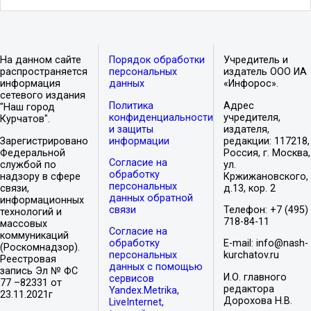
На данном сайте
Порядок обработки
Учредитель и
распространяется
персональных
издатель ООО ИА
информация
данных
«Инфорос».
сетевого издания
Политика
Адрес
"Наш город
конфиденциальности
учредителя,
Курчатов".
и защиты
издателя,
Зарегистрировано
информации
редакции: 117218,
Федеральной
Россия, г. Москва,
Согласие на
службой по
ул.
обработку
надзору в сфере
Кржижановского,
персональных
связи,
д.13, кор. 2
данных обратной
информационных
связи
Телефон: +7 (495)
технологий и
718-84-11
массовых
Согласие на
коммуникаций
обработку
E-mail: info@nash-
(Роскомнадзор).
персональных
kurchatov.ru
Реестровая
данных с помощью
запись Эл № ФС
И.О. главного
сервисов
77 –82331 от
редактора
Yandex.Metrika,
23.11.2021г
Дорохова Н.В.
LiveInternet,