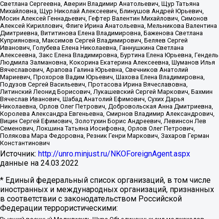
Светлана Сергеевна, Аверин Владимир Анатольевич, Щур Татьяна
Михайловна, Щур Николай Алексеевич, Блинушов Андрей Юрьевич,
Мосин Алексей Геннадьевич, Гефтер Валентин Михайлович, Симонов
Алексей Кириллович, Флиге Ирина Анатольевна, Мельникова Валентина
Дмитриевна, Вититинова Елена Владимировна, Баженова Светлана
Куприяновна, Максимов Сергей Владимирович, Беляев Сергей
Иванович, Голубева Елена Николаевна, Ганнушкина Светлана
Алексеевна, Закс Елена Владимировна, Буртина Елена Юрьевна, Гендель
Людмила Залмановна, Кокорина Екатерина Алексеевна, Шуманов Илья
Вячеславович, Арапова Галина Юрьевна, Свечников Анатолий
Мариевич, Прохоров Вадим Юрьевич, Шахова Елена Владимировна,
Подузов Сергей Васильевич, Протасова Ирина Вячеславовна,
Литинский Леонид Борисович, Лукашевский Сергей Маркович, Бахмин
Вячеслав Иванович, Шабад Анатолий Ефимович, Сухих Дарья
Николаевна, Орлов Олег Петрович, Добровольская Анна Дмитриевна,
Королева Александра Евгеньевна, Смирнов Владимир Александрович,
Вицин Сергей Ефимович, Золотухин Борис Андреевич, Левинсон Лев
Семенович, Локшина Татьяна Иосифовна, Орлов Олег Петрович,
Полякова Мара Федоровна, Резник Генри Маркович, Захаров Герман
Константинович
Источник:
http://unro.minjust.ru/NKOForeignAgent.aspx
данные на
24.03.2022
* Единый федеральный список организаций, в том числе
иностранных и международных организаций, признанных
в соответствии с законодательством Российской
Федерации террористическими: