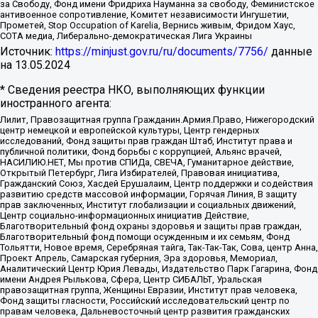
за Свободу, Фонд имени Фридриха Науманна за свободу, Феминистское
антивоенное сопротивление, Комитет независимости Ингушетии,
Прометей, Stop Occupation of Karelia, Вернись живым, Фридом Хаус,
СОТА медиа, Либерально-демократическая Лига Украины
Источник:
https://minjust.gov.ru/ru/documents/7756/
данные
на
13.05.2024
* Сведения реестра НКО, выполняющих функции
иностранного агента:
Лилит, Правозащитная группа Гражданин.Армия.Право, Нижегородский
центр немецкой и европейской культуры, Центр гендерных
исследований, Фонд защиты прав граждан Штаб, Институт права и
публичной политики, Фонд борьбы с коррупцией, Альянс врачей,
НАСИЛИЮ.НЕТ, Мы против СПИДа, СВЕЧА, Гуманитарное действие,
Открытый Петербург, Лига Избирателей, Правовая инициатива,
Гражданский Союз, Хасдей Ерушалаим, Центр поддержки и содействия
развитию средств массовой информации, Горячая Линия, В защиту
прав заключенных, Институт глобализации и социальных движений,
Центр социально-информационных инициатив Действие,
Благотворительный фонд охраны здоровья и защиты прав граждан,
Благотворительный фонд помощи осужденным и их семьям, Фонд
Тольятти, Новое время, Серебряная тайга, Так-Так-Так, Сова, центр Анна,
Проект Апрель, Самарская губерния, Эра здоровья, Мемориал,
Аналитический Центр Юрия Левады, Издательство Парк Гагарина, Фонд
имени Андрея Рылькова, Сфера, Центр СИБАЛЬТ, Уральская
правозащитная группа, Женщины Евразии, Институт прав человека,
Фонд защиты гласности, Российский исследовательский центр по
правам человека, Дальневосточный центр развития гражданских