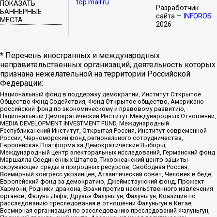
top.mail.ru
ПОКАЗАТЬ
Разработчик
БАННЕРНЫЕ
сайта –
INFOROS
МЕСТА
2026
* Перечень иностранных и международных
неправительственных организаций, деятельность которых
признана нежелательной на территории Российской
Федерации:
Национальный фонд в поддержку демократии, Институт Открытое
Общество Фонд Содействия, Фонд Открытое общество, Американо-
российский фонд по экономическому и правовому развитию,
Национальный Демократический Институт Международных Отношений,
MEDIA DEVELOPMENT INVESTMENT FUND, Международный
Республиканский Институт, Открытая Россия, Институт современной
России, Черноморский фонд регионального сотрудничества,
Европейская Платформа за Демократические Выборы,
Международный центр электоральных исследований, Германский фонд
Маршалла Соединенных Штатов, Тихоокеанский центр защиты
окружающей среды и природных ресурсов, Свободная Россия,
Всемирный конгресс украинцев, Атлантический совет, Человек в беде,
Европейский фонд за демократию, Джеймстаунский фонд, Прожект
Хармони, Родники дракона, Врачи против насильственного извлечения
органов, Фалунь Дафа, Друзья Фалуньгун, Фалуньгун, Коалиция по
расследованию преследования в отношении Фалуньгун в Китае,
Всемирная организация по расследованию преследований Фалуньгун,