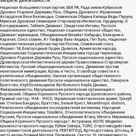
запрете деятельности:
Национал-большевистская партия, ВЕК РА, Рада земли Кубанской
Духовно Родовой Державы Русь, Община Духовного Управления
Асгардской Веси Беловодья, Славянская Община Капища Веды Перуна,
Мужская Духовная Семинария Староверов-Инглингов, Нурджулар, К
Богодержавию, Таблиги Джамаат, Свидетели Иеговы, Русское
национальное единство, Национал-социалистическое общество,
Джамаат мувахидов, Объединенный Вилайат Кабарды, Балкарии и
Карачая, Союз славян, Ат-Такфир Валь-Хиджра, Пит Буль, Национал-
социалистическая рабочая партия России, Славянский союз,
Формат-18, Благородный Орден Дьявола, Армия воли народа,
Национальная Социалистическая Инициатива города Череповца,
Духовно-Родовая Держава Русь, Русское национальное единство,
Древнерусской Инглистической церкви Православных Староверов-
Инглингов, Русский общенациональный союз, Движение против
нелегальной иммиграции, Кровь и Честь, О свободе совести и о
религиозных объединениях, Омская организация общественного
политического движения Русское национальное единство, Северное
Братство, Клуб Болельщиков Футбольного Клуба Динамо,
Файзрахманисты, Мусульманская религиозная организация п.
Боровский, Община Коренного Русского народа Щелковского района,
Правый сектор, УНА - УНСО, Украинская повстанческая армия, Тризуб
им. Степана Бандеры, Братство, Белый Крест, Misanthropic division,
Религиозное объединение последователей инглиизма, Народная
Социальная Инициатива, TulaSkins, Этнополитическое объединение
Русские, Русское национальное объединение Атака, Мечеть Мирмамеда,
Община Коренного Русского народа г. Астрахани, ВОЛЯ, Меджлис
крымскотатарского народа, Рубеж Севера, ТОЙС, О противодействии
экстремистской деятельности, РЕВТАТПОД, Артподготовка, Штольц, В
честь иконы Божией Матери Державная, Сектор 16, Независимость,