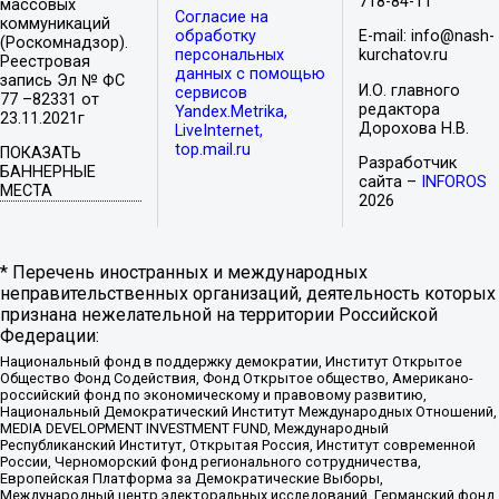
718-84-11
массовых
Согласие на
коммуникаций
обработку
E-mail: info@nash-
(Роскомнадзор).
персональных
kurchatov.ru
Реестровая
данных с помощью
запись Эл № ФС
И.О. главного
сервисов
77 –82331 от
редактора
Yandex.Metrika,
23.11.2021г
Дорохова Н.В.
LiveInternet,
top.mail.ru
ПОКАЗАТЬ
Разработчик
БАННЕРНЫЕ
сайта –
INFOROS
МЕСТА
2026
* Перечень иностранных и международных
неправительственных организаций, деятельность которых
признана нежелательной на территории Российской
Федерации:
Национальный фонд в поддержку демократии, Институт Открытое
Общество Фонд Содействия, Фонд Открытое общество, Американо-
российский фонд по экономическому и правовому развитию,
Национальный Демократический Институт Международных Отношений,
MEDIA DEVELOPMENT INVESTMENT FUND, Международный
Республиканский Институт, Открытая Россия, Институт современной
России, Черноморский фонд регионального сотрудничества,
Европейская Платформа за Демократические Выборы,
Международный центр электоральных исследований, Германский фонд