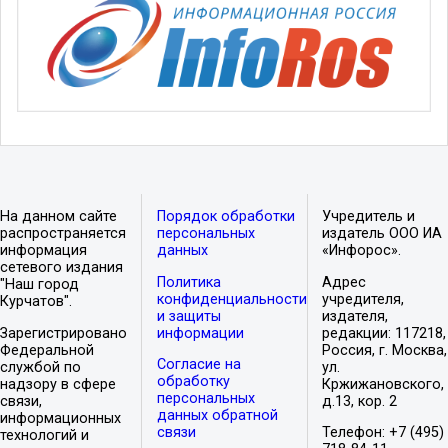
На данном сайте
Порядок обработки
Учредитель и
распространяется
персональных
издатель ООО ИА
информация
данных
«Инфорос».
сетевого издания
Политика
Адрес
"Наш город
конфиденциальности
учредителя,
Курчатов".
и защиты
издателя,
Зарегистрировано
информации
редакции: 117218,
Федеральной
Россия, г. Москва,
Согласие на
службой по
ул.
обработку
надзору в сфере
Кржижановского,
персональных
связи,
д.13, кор. 2
данных обратной
информационных
связи
Телефон: +7 (495)
технологий и