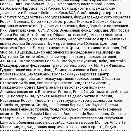
России, Лига Свободных Наций, Transparеncy International, Форум
Свободных Народов ПостРоссии, Солидарность с гражданским
движением в России – Solidarus, КрымSOS, Свободный университет,
Институт государственного управления, Форум гражданского общества
Россия, Беллона, Союз жителей островов Тисима и Хабомаи, Съезд
народных депутатов, Гринпис Интернешнл, Фонд борьбы с коррупцией
Инк, Завет церквей TCCN, Агора, Всемирный фонд природы, BDR Novaja
Gazeta-Europe, Алтай проект, Образовательный дом прав человека
Чернигов, Фонд Дом Прав Человека, Белорусский дом прав человека
имени Бориса Звозскова, Дом прав человека Тбилиси, Дом прав
человека Ереван, Дом прав человека Крым, Центр дикого лосося, TVR
Studios, ТВ Дождь, Центр европейских исследований им Вилфрида
Мартенса, Сетевое объединение журналистов расследователей,
АЛЛАТРА, За свободную Россию, Свободная Бурятия, Uralic, UnKremlin,
Международная федерация транспортных рабочих, ИстЧам Финланд,
Гудзоновский институт, Фонд Демократического Развития,
Комитет-2024, Центрально-Европейский университет, Центр
восточноевропейских и международных исследований, Общество
Сторожевой башни, Библии и трактатов Свидетелей Иеговы,
Гражданский Совет, Центр анализа европейской политики,
Академическая сеть Восточная Европа, Российский комитет действия,
РЭНД корпорейшн, Русская Америка за демократию в России,
Настоящая Россия, Глобальная сеть журналистов-расследователей,
Служба поддержки, Свободная Россия Берлин, Свободная Россия
Северный Рейн-Вестфалия, Фонд глобальной помощи, Антивоенный
комитет России, Russie-Libertes, La Asocicion de Rusos Libres, Союз за
возвращение Северных территорий, Крымскотатарский Ресурсный
Центр, Глобальный союз IndustriALL, Russian Election Monitor, Article 19,
Мнение медиа, Федерация анархического черного креста, Радио