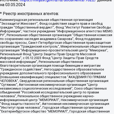
на
03.05.2024
* Реестр иностранных агентов:
Калининградская региональная общественная организация "Экозащита!-Женсовет", Фонд содействия защите прав и свобод граждан "Общественный вердикт", Фонд "Институт Развития Свободы Информации", Частное учреждение "Информационное агентство МЕМО. РУ", Региональная общественная организация "Общественная комиссия по сохранению наследия академика Сахарова", Фонд поддержки свободы прессы, Санкт-Петербургская общественная правозащитная организация "Гражданский контроль", Межрегиональная общественная организация "Информационно-просветительский центр "Мемориал", Региональный Фонд "Центр Защиты Прав Средств Массовой Информации", с 05.12.2023 Фонд "Центр Защиты Прав Средств массовой информации", Региональная общественная благотворительная организация помощи беженцам и мигрантам "Гражданское содействие", Негосударственное образовательное учреждение дополнительного профессионального образования (повышение квалификации) специалистов "АКАДЕМИЯ ПО ПРАВАМ ЧЕЛОВЕКА", Свердловская региональная общественная организация "Сутяжник", Автономная некоммерческая организация "Центр независимых социологических исследований", Союз общественных объединений "Российский исследовательский центр по правам человека", Региональное общественное учреждение научно-информационный центр "МЕМОРИАЛ", Некоммерческая организация "Фонд защиты гласности", Автономная некоммерческая организация "Институт прав человека", Городская общественная организация "Екатеринбургское общество "МЕМОРИАЛ", Городская общественная организация "Рязанское историко-просветительское и правозащитное общество "Мемориал" (Рязанский Мемориал), Челябинский региональный орган общественной самодеятельности – женское общественное объединение "Женщины Евразии", Челябинский региональный орган общественной самодеятельности "Уральская правозащитная группа", Фонд содействия защите здоровья и социальной справедливости имени Андрея Рылькова, Автономная Некоммерческая Организация "Аналитический Центр Юрия Левады", Автономная некоммерческая организация социальной поддержки населения "Проект Апрель", Региональная общественная организация помощи женщинам и детям, находящимся в кризисной ситуации "Информационно-методический центр "Анна", Фонд содействия развитию массовых коммуникаций и правовому просвещению "Так-так-Так", Фонд содействия устойчивому развитию "Серебряная тайга", Свердловский региональный общественный фонд социальных проектов "Новое время", "Idel.Реалии", Кавказ.Реалии, Крым.Реалии, Телеканал Настоящее Время, Татаро-башкирская служба Радио Свобода (Azatliq Radiosi), Радио Свободная Европа/Радио Свобода (PCE/PC), "Сибирь.Реалии", "Фактограф", Благотворительный фонд помощи осужденным и их семьям, Автономная некоммерческая организация "Институт глобализации и социальных движений", Фонд "В защиту прав заключенных", Частное учреждение "Центр поддержки и содействия развитию средств массовой информации", Пензенский региональный общественный благотворительный фонд "Гражданский союз", "Север.Реалии", Некоммерческая организация Фонд "Правовая инициатива", Общество с ограниченной ответственностью "Радио Свободная Европа/Радио Свобода", Чешское информационное агентство "MEDIUM-ORIENT", Красноярская региональная общественная организация "Мы против СПИДа", Камалягин Денис Николаевич, Маркелов Сергей Евгеньевич, Пономарев Лев Александрович, Савицкая Людмила Алексеевна, Автономная некоммерческая организация "Центр по работе с проблемой насилия "НАСИЛИЮ.НЕТ", Межрегиональный профессиональный союз работников здравоохранения "Альянс врачей", Юридическое лицо, зарегистрированное в Латвийской Республике, SIA "Medusa Project" (регистрационный номер 40103797863, дата регистрации 10.06.2014), Некоммерческая организация "Фонд по борьбе с коррупцией", Автономная некоммерческая организация "Институт права и публичной политики", Баданин Роман Сергеевич, Гликин Максим Александрович, Железнова Мария Михайловна, Лукьянова Юлия Сергеевна, Маетная Елизавета Витальевна, Маняхин Петр Борисович, Чуракова Ольга Владимировна, Ярош Юлия Петровна, Юридическое лицо "The Insider SIA", зарегистрированное в Риге, Латвийская Республика (дата регистрации 26.06.2015), являющееся администратором доменного имени интернет-издания "The Insider SIA", https://theins.ru, Постернак Алексей Евгеньевич, Рубин Михаил Аркадьевич, Анин Роман Александрович, Юридическое лицо Istories fonds, зарегистрированное в Латвийской Республике (регистрационный номер 50008295751, дата регистрации 24.02.2020), Великовский Дмитрий Александрович, Долинина Ирина Николаевна, Мароховская Алеся Алексеевна, Шлейнов Роман Юрьевич, Шмагун Олеся Валентиновна, Общество с ограниченной ответственностью "Альтаир 2021", Общество с ограниченной ответственностью "Вега 2021", Общество с ограниченной ответственностью "Главный редактор 2021", Общество с ограниченной ответственностью "Ромашки монолит", Важенков Артем Валерьевич, Ивановская областная общественная организация "Центр гендерных исследований", Гурман Юрий Альбертович, Медиапроект "ОВД-Инфо", Егоров Владимир Владимирович, Жилинский Владимир Александрович, Общество с ограниченной ответственностью "ЗП", Иванова София Юрьевна, Карезина Инна Павловна, Кильтау Екатерина Викторовна, Петров Алексей Викторович, Пискунов Сергей Евгеньевич, Смирнов Сергей Сергеевич, Тихонов Михаил Сергеевич, Общество с ограниченной ответственностью "ЖУРНАЛИСТ-ИНОСТРАННЫЙ АГЕНТ", Арапова Галина Юрьевна, Вольтская Татьяна Анатольевна, Американская компания "Mason G.E.S. Anonymous Foundation" (США), являющаяся владельцем интернет-издания https://mnews.world/, Компания "Stichting Bellingcat", зарегистрированная в Нидерландах (дата регистрации 11.07.2018), Захаров Андрей Вячеславович, Клепиковская Екатерина Дмитриевна, Общество с ограниченной ответственностью "МЕМО", Перл Роман Александрович, Симонов Евгений Алексеевич, Соловьева Елена Анатольевна, Сотников Даниил Владимирович, Сурначева Елизавета Дмитриевна, Автономная некоммерческая организация по защите прав человека и информированию населения "Якутия – Наше Мнение", Общество с ограниченной ответственностью "Москоу диджитал медиа", с 26.01.2023 Общество с ограниченной ответственностью "Чайка Белые сады", Ветошкина Валерия Валерьевна, Заговора Максим Александрович, Межрегиональное общественное движение "Российская ЛГБТ - сеть", Оленичев Максим Владимирович, Павлов Иван Юрьевич, Скворцова Елена Сергеевна, Общество с ограниченной ответственностью "Как бы инагент", Кочетков Игорь Викторович, Общество с ограниченной ответственностью "Честные выборы", Еланчик Олег Александрович, Общество с ограниченной ответственностью "Нобелевский призыв", Гималова Регина Эмилевна, Григорьев Андрей Валерьевич, Григорьева Алина Александровна, Ассоциация по содействию защите прав призывников, альтернативнослужащих и военнослужащих "Правозащитная группа "Гражданин.Армия.Право", Хисамова Регина Фаритовна, Автономная некоммерческая организация по реализации социально-правовых программ "Лилит", Дальневосточное общественное движение "Маяк", Санкт-Петербургская ЛГБТ-инициативная группа "Выход", Инициативная группа ЛГБТ+ "Реверс", Алексеев Андрей Викторович, Бекбулатова Таисия Львовна, Беляев Иван Михайлович, Владыкина Елена Сергеевна, Гельман Марат Александрович, Никульшина Вероника Юрьевна, Толоконникова Надежда Андреевна, Шендерович Виктор Анатольевич, Общество с ограниченной ответственностью "Данное сообщение", Общество с ограниченной ответственностью Издательский дом "Новая глава", Айнбиндер Александра Александровна, Московский комьюнити-центр для ЛГБТ+инициатив, Благотворительный фонд развития филантропии, Deutsche Welle (Германия, Kurt-Schumacher-Strasse 3, 53113 Bonn), Борзунова Мария Михайловна, Воробьев Виктор Викторович, Голубева Анна Львовна, Константинова Алла Михайловна, Малкова Ирина Владимировна, Мурадов Мурад Абдулгалимович, Осетинская Елизавета Николаевна, Понасенков Евгений Николаевич, Ганапольский Матвей Юрьевич, Киселев Евгений Алексеевич, Борухович Ирина Григорьевна, Дремин Иван Тимофеевич, Дубровский Дмитрий Викторович, Красноярская региональная общественная организация поддержки и развития альтернативных образовательных технологий и межкультурных коммуникаций "ИНТЕРРА", Маяковская Екатерина Алексеевна, Фейгин Марк Захарович, Филимонов Андрей Викторович, Дзугкоева Регина Николаевна, Доброхотов Роман Александрович, Дудь Юрий Александрович, Елкин Сергей Владимирович, Кругликов Кирилл Игоревич, Сабунаева Мария Леонидовна, Семенов Алексей Владимирович, Шаинян Карен Багратович, Шульман Екатерина Михайловна, Асафьев Артур Валерьевич, Вахштайн Виктор Семенович, Венедиктов Алексей Алексеевич, Лушникова Екатерина Евгеньевна, Волков Леонид Михайлович, Невзоров Александр Глебович, Пархоменко Сергей Борисович, Сироткин Ярослав Николаевич, Кара-Мурза Владимир Владимирович, Баранова Наталья Владимировна, Гозман Леонид Яковлевич, Кагарлицкий Борис Юльевич, Климарев Михаил Валерьевич, Милов Владимир Станиславович, Автономная некоммерческая организация Краснодарский центр современного искусства "Типография", Моргенштерн Алишер Тагирович, Соболь Любовь Эдуардовна, Общество с ограниченной ответственностью "ЛИЗА НОРМ", Каспаров Гарри Кимович, Ходорковский Михаил Борисович, Общество с ограниченной ответственностью "Апрельские тезисы", Данилович Ирина Брониславовна, Кашин Олег Владимирович, Петров Николай Владимирович, Пивоваров Алексей Владимирович, Соколов Михаил Владимирович, Цветкова Юлия Владимировна, Чичваркин Евгений Александрович, Комитет против пыток/Команда против пыток, Общество с ограниченной ответственностью "Первый научный", Общество с ограниченной ответственностью "Вертолет и ко", Белоцерковская Вероника Борисовна, Кац Максим Евгеньевич, Лазарева Татьяна Юрьевна, Шаведдинов Руслан Табризович, Яшин Илья Валерьевич, Общество с ограниченной ответственностью "Иноагент ААВ", Алешковский Дмитрий Петрович, Альбац Евгения Марковна, Быков Дмитрий Львович, Галямина Юлия Евгеньевна, Лойко Сергей Леонидович, Мартынов Кирилл Константинович, Медведев Сергей Александрович, Крашенинников Федор Геннадиевич, Гордеева Катерина Вл