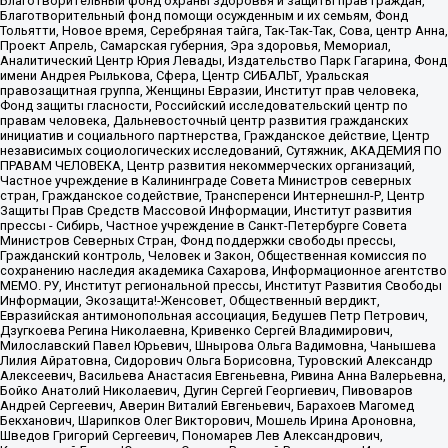
Благотворительный фонд охраны здоровья и защиты прав граждан,
Благотворительный фонд помощи осужденным и их семьям, Фонд
Тольятти, Новое время, Серебряная тайга, Так-Так-Так, Сова, центр Анна,
Проект Апрель, Самарская губерния, Эра здоровья, Мемориал,
Аналитический Центр Юрия Левады, Издательство Парк Гагарина, Фонд
имени Андрея Рылькова, Сфера, Центр СИБАЛЬТ, Уральская
правозащитная группа, Женщины Евразии, Институт прав человека,
Фонд защиты гласности, Российский исследовательский центр по
правам человека, Дальневосточный центр развития гражданских
инициатив и социального партнерства, Гражданское действие, Центр
независимых социологических исследований, Сутяжник, АКАДЕМИЯ ПО
ПРАВАМ ЧЕЛОВЕКА, Центр развития некоммерческих организаций,
Частное учреждение в Калининграде Совета Министров северных
стран, Гражданское содействие, Трансперенси Интернешнл-Р, Центр
Защиты Прав Средств Массовой Информации, Институт развития
прессы - Сибирь, Частное учреждение в Санкт-Петербурге Совета
Министров Северных Стран, Фонд поддержки свободы прессы,
Гражданский контроль, Человек и Закон, Общественная комиссия по
сохранению наследия академика Сахарова, Информационное агентство
МЕМО. РУ, Институт региональной прессы, Институт Развития Свободы
Информации, Экозащита!-Женсовет, Общественный вердикт,
Евразийская антимонопольная ассоциация, Бедушев Петр Петрович,
Дзугкоева Регина Николаевна, Кривенко Сергей Владимирович,
Милославский Павел Юрьевич, Шнырова Ольга Вадимовна, Чанышева
Лилия Айратовна, Сидорович Ольга Борисовна, Туровский Александр
Алексеевич, Васильева Анастасия Евгеньевна, Ривина Анна Валерьевна,
Бойко Анатолий Николаевич, Дугин Сергей Георгиевич, Пивоваров
Андрей Сергеевич, Аверин Виталий Евгеньевич, Барахоев Магомед
Бекханович, Шарипков Олег Викторович, Мошель Ирина Ароновна,
Шведов Григорий Сергеевич, Пономарев Лев Александрович,