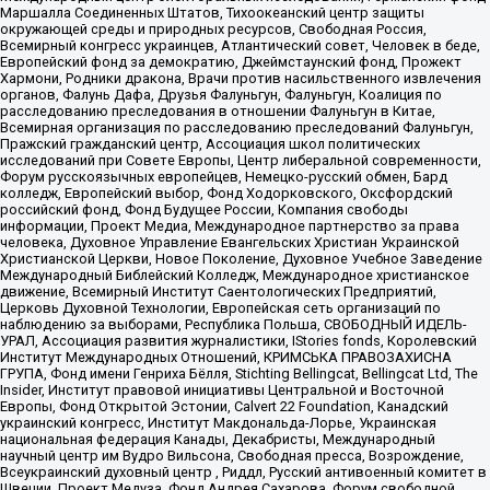
Маршалла Соединенных Штатов, Тихоокеанский центр защиты
окружающей среды и природных ресурсов, Свободная Россия,
Всемирный конгресс украинцев, Атлантический совет, Человек в беде,
Европейский фонд за демократию, Джеймстаунский фонд, Прожект
Хармони, Родники дракона, Врачи против насильственного извлечения
органов, Фалунь Дафа, Друзья Фалуньгун, Фалуньгун, Коалиция по
расследованию преследования в отношении Фалуньгун в Китае,
Всемирная организация по расследованию преследований Фалуньгун,
Пражский гражданский центр, Ассоциация школ политических
исследований при Совете Европы, Центр либеральной современности,
Форум русскоязычных европейцев, Немецко-русский обмен, Бард
колледж, Европейский выбор, Фонд Ходорковского, Оксфордский
российский фонд, Фонд Будущее России, Компания свободы
информации, Проект Медиа, Международное партнерство за права
человека, Духовное Управление Евангельских Христиан Украинской
Христианской Церкви, Новое Поколение, Духовное Учебное Заведение
Международный Библейский Колледж, Международное христианское
движение, Всемирный Институт Саентологических Предприятий,
Церковь Духовной Технологии, Европейская сеть организаций по
наблюдению за выборами, Республика Польша, СВОБОДНЫЙ ИДЕЛЬ-
УРАЛ, Ассоциация развития журналистики, IStories fonds, Королевский
Институт Международных Отношений, КРИМСЬКА ПРАВОЗАХИСНА
ГРУПА, Фонд имени Генриха Бёлля, Stichting Bellingcat, Bellingcat Ltd, The
Insider, Институт правовой инициативы Центральной и Восточной
Европы, Фонд Открытой Эстонии, Calvert 22 Foundation, Канадский
украинский конгресс, Институт Макдональда-Лорье, Украинская
национальная федерация Канады, Декабристы, Международный
научный центр им Вудро Вильсона, Свободная пресса, Возрождение,
Всеукраинский духовный центр , Риддл, Русский антивоенный комитет в
Швеции, Проект Медуза, Фонд Андрея Сахарова, Форум свободной