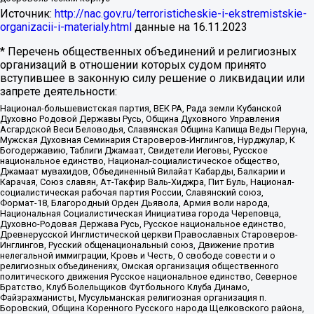
Источник:
http://nac.gov.ru/terroristicheskie-i-ekstremistskie-
organizacii-i-materialy.html
данные на
16.11.2023
* Перечень общественных объединений и религиозных
организаций в отношении которых судом принято
вступившее в законную силу решение о ликвидации или
запрете деятельности:
Национал-большевистская партия, ВЕК РА, Рада земли Кубанской
Духовно Родовой Державы Русь, Община Духовного Управления
Асгардской Веси Беловодья, Славянская Община Капища Веды Перуна,
Мужская Духовная Семинария Староверов-Инглингов, Нурджулар, К
Богодержавию, Таблиги Джамаат, Свидетели Иеговы, Русское
национальное единство, Национал-социалистическое общество,
Джамаат мувахидов, Объединенный Вилайат Кабарды, Балкарии и
Карачая, Союз славян, Ат-Такфир Валь-Хиджра, Пит Буль, Национал-
социалистическая рабочая партия России, Славянский союз,
Формат-18, Благородный Орден Дьявола, Армия воли народа,
Национальная Социалистическая Инициатива города Череповца,
Духовно-Родовая Держава Русь, Русское национальное единство,
Древнерусской Инглистической церкви Православных Староверов-
Инглингов, Русский общенациональный союз, Движение против
нелегальной иммиграции, Кровь и Честь, О свободе совести и о
религиозных объединениях, Омская организация общественного
политического движения Русское национальное единство, Северное
Братство, Клуб Болельщиков Футбольного Клуба Динамо,
Файзрахманисты, Мусульманская религиозная организация п.
Боровский, Община Коренного Русского народа Щелковского района,