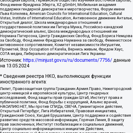
Свободная Европа, Германское общество изучения Восточной Европы,
Фонд имени Фридриха Эберта, XZ gGmbH, Мобильная академия
поддержки гендерной демократии и миротворчества, Форум имени
Льва Копелева, American Councils for International Education, Cultural
Vistas, Institute of International Education, Антивоенное движение Антальи,
Открытый диалог, Школа международных отношений и
государственной политики им Питера Мунка, Российско-канадский
демократический альянс, Школа международных отношений им
Нормана Патерсона, Центр Гражданских Свобод, Фонд Бориса Немцова
за Свободу, Фонд имени Фридриха Науманна за свободу, Феминистское
антивоенное сопротивление, Комитет независимости Ингушетии,
Прометей, Stop Occupation of Karelia, Вернись живым, Фридом Хаус,
СОТА медиа, Либерально-демократическая Лига Украины
Источник:
https://minjust.gov.ru/ru/documents/7756/
данные
на
13.05.2024
* Сведения реестра НКО, выполняющих функции
иностранного агента:
Лилит, Правозащитная группа Гражданин.Армия.Право, Нижегородский
центр немецкой и европейской культуры, Центр гендерных
исследований, Фонд защиты прав граждан Штаб, Институт права и
публичной политики, Фонд борьбы с коррупцией, Альянс врачей,
НАСИЛИЮ.НЕТ, Мы против СПИДа, СВЕЧА, Гуманитарное действие,
Открытый Петербург, Лига Избирателей, Правовая инициатива,
Гражданский Союз, Хасдей Ерушалаим, Центр поддержки и содействия
развитию средств массовой информации, Горячая Линия, В защиту
прав заключенных, Институт глобализации и социальных движений,
Центр социально-информационных инициатив Действие,