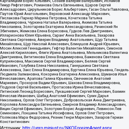
Каргалицкий Борис Юльевич, Созаев Валерий Валерьевич, Исламов
Тимур Рифгатович, Романова Ольга Евгеньевна, Щаров Сергей
Алексадрович, Цирульников Борис Альбертович, Гасан Ольга Павловна,
Паутов Юрий Анатольевич, Верховский Александр Маркович,
Пислакова-Паркер Марина Петровна, Кочеткова Татьяна
Владимировна, Чуркина Наталья Валерьевна, Акимова Татьяна
Николаевна, Золотарева Екатерина Александровна, Рачинский Ян
Збигневич, Жемкова Елена Борисовна, Гудков Лев Дмитриевич,
Илларионова Юлия Юрьевна, Саранг Анна Васильевна, Захарова
Светлана Сергеевна, Аверин Владимир Анатольевич, Щур Татьяна
Михайловна, Щур Николай Алексеевич, Блинушов Андрей Юрьевич,
Мосин Алексей Геннадьевич, Гефтер Валентин Михайлович, Симонов
Алексей Кириллович, Флиге Ирина Анатольевна, Мельникова Валентина
Дмитриевна, Вититинова Елена Владимировна, Баженова Светлана
Куприяновна, Максимов Сергей Владимирович, Беляев Сергей
Иванович, Голубева Елена Николаевна, Ганнушкина Светлана
Алексеевна, Закс Елена Владимировна, Буртина Елена Юрьевна, Гендель
Людмила Залмановна, Кокорина Екатерина Алексеевна, Шуманов Илья
Вячеславович, Арапова Галина Юрьевна, Свечников Анатолий
Мариевич, Прохоров Вадим Юрьевич, Шахова Елена Владимировна,
Подузов Сергей Васильевич, Протасова Ирина Вячеславовна,
Литинский Леонид Борисович, Лукашевский Сергей Маркович, Бахмин
Вячеслав Иванович, Шабад Анатолий Ефимович, Сухих Дарья
Николаевна, Орлов Олег Петрович, Добровольская Анна Дмитриевна,
Королева Александра Евгеньевна, Смирнов Владимир Александрович,
Вицин Сергей Ефимович, Золотухин Борис Андреевич, Левинсон Лев
Семенович, Локшина Татьяна Иосифовна, Орлов Олег Петрович,
Полякова Мара Федоровна, Резник Генри Маркович, Захаров Герман
Константинович
Источник:
http://unro.minjust.ru/NKOForeignAgent.aspx