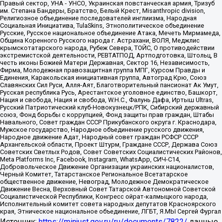
Правый сектор, УНА - УНСО, Украинская повстанческая армия, Тризуб
им. Степана Бандеры, Братство, Белый Крест, Misanthropic division,
Религиозное объединение последователей инглиизма, Народная
Социальная Инициатива, TulaSkins, Этнополитическое объединение
Русские, Русское национальное объединение Атака, Мечеть Мирмамеда,
Община Коренного Русского народа г. Астрахани, ВОЛЯ, Меджлис
крымскотатарского народа, Рубеж Севера, ТОЙС, О противодействии
экстремистской деятельности, РЕВТАТПОД, Артподготовка, Штольц, В
честь иконы Божией Матери Державная, Сектор 16, Независимость,
Фирма, Молодежная правозащитная группа МПГ, Курсом Правды и
Единения, Каракольская инициативная группа, Автоград Крю, Союз
Славянских Сил Руси, Алля-Аят, Благотворительный пансионат Ак Умут,
Русская республика Русь, Арестантское уголовное единство, Башкорт,
Нация и свобода, Нация и свобода, W.H.С., Фалунь Дафа, Иртыш Ultras,
Русский Патриотический клуб-Новокузнецк/РПК, Сибирский державный
союз, Фонд борьбы с коррупцией, Фонд защиты прав граждан, Штабы
Навального, Совет граждан СССР Прикубанского округа г. Краснодара,
Мужское государство, Народное объединение русского движения,
Народное движение Адат, Народный совет граждан РСФСР СССР
Архангельской области, Проект Штурм, Граждане СССР, Держава Союз
Советских Светлых Родов, Совет Советских Социалистических Районов,
Meta Platforms Inc, Facebook, Instagram, WhatsApp, СИЧ-С14,
Добровольческое Движение Организации украинских националистов,
Черный Комитет, Татарстанское Региональное Всетатарское
общественное движение, Невоград, Молодежное Демократическое
Движение Весна, Верховный Совет Татарской Автономной Советской
Социалистической Республики, Конгресс ойрат-калмыцкого народа,
Исполнительный комитет совета народных депутатов Красноярского
края, Этническое национальное объединение, ЛГБТ, Я.МЫ Сергей Фургал
Источник:
https://minjust.gov.ru/ru/documents/7822/
данные