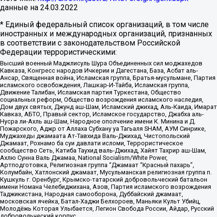
данные на
24.03.2022
* Единый федеральный список организаций, в том числе
иностранных и международных организаций, признанных
в соответствии с законодательством Российской
Федерации террористическими:
Высший военный Маджлисуль Шура Объединенных сил моджахедов
Кавказа, Конгресс народов Ичкерии и Дагестана, База, Асбат аль-
Ансар, Священная война, Исламская группа, Братья-мусульмане, Партия
исламского освобождения, Лашкар-И-Тайба, Исламская группа,
Движение Талибан, Исламская партия Туркестана, Общество
социальных реформ, Общество возрождения исламского наследия,
Дом двух святых, Джунд аш-Шам, Исламский джихад, Аль-Каида, Имарат
Кавказ, АБТО, Правый сектор, Исламское государство, Джабха аль-
Нусра ли-Ахль аш-Шам, Народное ополчение имени К. Минина и Д.
Пожарского, Аджр от Аллаха Субхану уа Тагьаля SHAM, АУМ Синрике,
Муджахеды джамаата Ат-Тавхида Валь-Джихад, Чистопольский
Джамаат, Рохнамо ба суи давлати исломи, Террористическое
сообщество Сеть, Катиба Таухид валь-Джихад, Хайят Тахрир аш-Шам,
Ахлю Сунна Валь Джамаа, National Socialism/White Power,
Артподготовка, Религиозная группа “Джамаат “Красный пахарь”,
Колумбайн, Хатлонский джамаат, Мусульманская религиозная группа п.
Кушкуль г. Оренбург, Крымско-татарский добровольческий батальон
имени Номана Челебиджихана, Азов, Партия исламского возрождения
Таджикистана, Народная самооборона, Дуббайский джамаат,
московская ячейка, Батал-Хаджи Белхороев, Маньяки Культ Убийц,
Молодёжь Которая Улыбается, Легион Свобода России, Айдар, Русский
добровольческий корпус