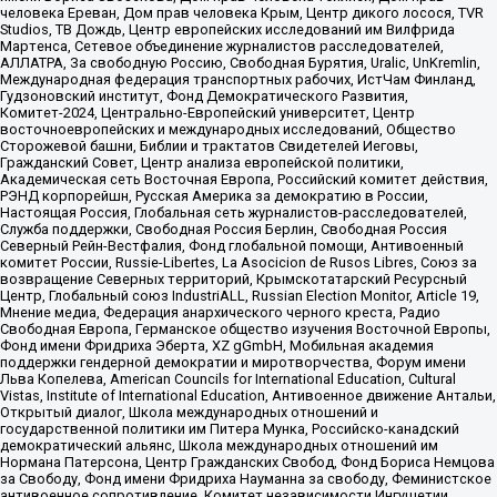
человека Ереван, Дом прав человека Крым, Центр дикого лосося, TVR
Studios, ТВ Дождь, Центр европейских исследований им Вилфрида
Мартенса, Сетевое объединение журналистов расследователей,
АЛЛАТРА, За свободную Россию, Свободная Бурятия, Uralic, UnKremlin,
Международная федерация транспортных рабочих, ИстЧам Финланд,
Гудзоновский институт, Фонд Демократического Развития,
Комитет-2024, Центрально-Европейский университет, Центр
восточноевропейских и международных исследований, Общество
Сторожевой башни, Библии и трактатов Свидетелей Иеговы,
Гражданский Совет, Центр анализа европейской политики,
Академическая сеть Восточная Европа, Российский комитет действия,
РЭНД корпорейшн, Русская Америка за демократию в России,
Настоящая Россия, Глобальная сеть журналистов-расследователей,
Служба поддержки, Свободная Россия Берлин, Свободная Россия
Северный Рейн-Вестфалия, Фонд глобальной помощи, Антивоенный
комитет России, Russie-Libertes, La Asocicion de Rusos Libres, Союз за
возвращение Северных территорий, Крымскотатарский Ресурсный
Центр, Глобальный союз IndustriALL, Russian Election Monitor, Article 19,
Мнение медиа, Федерация анархического черного креста, Радио
Свободная Европа, Германское общество изучения Восточной Европы,
Фонд имени Фридриха Эберта, XZ gGmbH, Мобильная академия
поддержки гендерной демократии и миротворчества, Форум имени
Льва Копелева, American Councils for International Education, Cultural
Vistas, Institute of International Education, Антивоенное движение Антальи,
Открытый диалог, Школа международных отношений и
государственной политики им Питера Мунка, Российско-канадский
демократический альянс, Школа международных отношений им
Нормана Патерсона, Центр Гражданских Свобод, Фонд Бориса Немцова
за Свободу, Фонд имени Фридриха Науманна за свободу, Феминистское
антивоенное сопротивление, Комитет независимости Ингушетии,