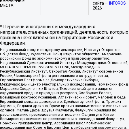
БАННЕРНЫЕ
сайта –
INFOROS
МЕСТА
2026
* Перечень иностранных и международных
неправительственных организаций, деятельность которых
признана нежелательной на территории Российской
Федерации:
Национальный фонд в поддержку демократии, Институт Открытое
Общество Фонд Содействия, Фонд Открытое общество, Американо-
российский фонд по экономическому и правовому развитию,
Национальный Демократический Институт Международных Отношений,
MEDIA DEVELOPMENT INVESTMENT FUND, Международный
Республиканский Институт, Открытая Россия, Институт современной
России, Черноморский фонд регионального сотрудничества,
Европейская Платформа за Демократические Выборы,
Международный центр электоральных исследований, Германский фонд
Маршалла Соединенных Штатов, Тихоокеанский центр защиты
окружающей среды и природных ресурсов, Свободная Россия,
Всемирный конгресс украинцев, Атлантический совет, Человек в беде,
Европейский фонд за демократию, Джеймстаунский фонд, Прожект
Хармони, Родники дракона, Врачи против насильственного извлечения
органов, Фалунь Дафа, Друзья Фалуньгун, Фалуньгун, Коалиция по
расследованию преследования в отношении Фалуньгун в Китае,
Всемирная организация по расследованию преследований Фалуньгун,
Пражский гражданский центр, Ассоциация школ политических
исследований при Совете Европы, Центр либеральной современности,