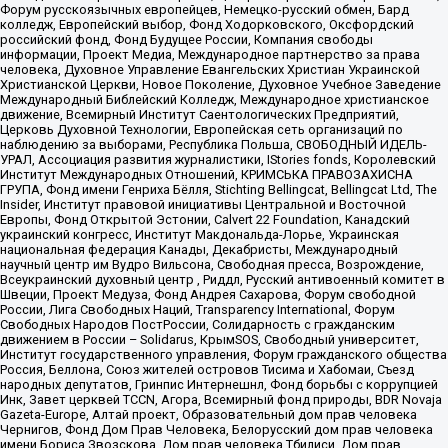
Форум русскоязычных европейцев, Немецко-русский обмен, Бард
колледж, Европейский выбор, Фонд Ходорковского, Оксфордский
российский фонд, Фонд Будущее России, Компания свободы
информации, Проект Медиа, Международное партнерство за права
человека, Духовное Управление Евангельских Христиан Украинской
Христианской Церкви, Новое Поколение, Духовное Учебное Заведение
Международный Библейский Колледж, Международное христианское
движение, Всемирный Институт Саентологических Предприятий,
Церковь Духовной Технологии, Европейская сеть организаций по
наблюдению за выборами, Республика Польша, СВОБОДНЫЙ ИДЕЛЬ-
УРАЛ, Ассоциация развития журналистики, IStories fonds, Королевский
Институт Международных Отношений, КРИМСЬКА ПРАВОЗАХИСНА
ГРУПА, Фонд имени Генриха Бёлля, Stichting Bellingcat, Bellingcat Ltd, The
Insider, Институт правовой инициативы Центральной и Восточной
Европы, Фонд Открытой Эстонии, Calvert 22 Foundation, Канадский
украинский конгресс, Институт Макдональда-Лорье, Украинская
национальная федерация Канады, Декабристы, Международный
научный центр им Вудро Вильсона, Свободная пресса, Возрождение,
Всеукраинский духовный центр , Риддл, Русский антивоенный комитет в
Швеции, Проект Медуза, Фонд Андрея Сахарова, Форум свободной
России, Лига Свободных Наций, Transparеncy International, Форум
Свободных Народов ПостРоссии, Солидарность с гражданским
движением в России – Solidarus, КрымSOS, Свободный университет,
Институт государственного управления, Форум гражданского общества
Россия, Беллона, Союз жителей островов Тисима и Хабомаи, Съезд
народных депутатов, Гринпис Интернешнл, Фонд борьбы с коррупцией
Инк, Завет церквей TCCN, Агора, Всемирный фонд природы, BDR Novaja
Gazeta-Europe, Алтай проект, Образовательный дом прав человека
Чернигов, Фонд Дом Прав Человека, Белорусский дом прав человека
имени Бориса Звозскова, Дом прав человека Тбилиси, Дом прав