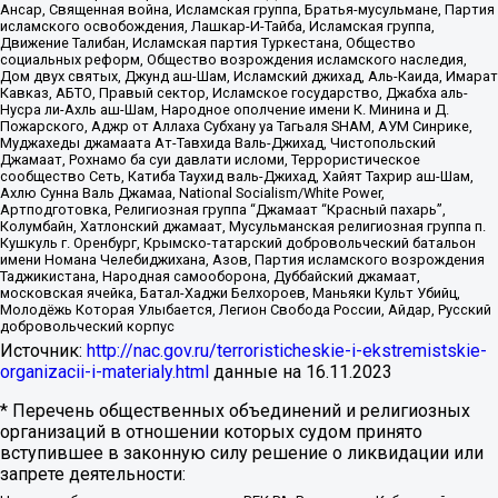
Ансар, Священная война, Исламская группа, Братья-мусульмане, Партия
исламского освобождения, Лашкар-И-Тайба, Исламская группа,
Движение Талибан, Исламская партия Туркестана, Общество
социальных реформ, Общество возрождения исламского наследия,
Дом двух святых, Джунд аш-Шам, Исламский джихад, Аль-Каида, Имарат
Кавказ, АБТО, Правый сектор, Исламское государство, Джабха аль-
Нусра ли-Ахль аш-Шам, Народное ополчение имени К. Минина и Д.
Пожарского, Аджр от Аллаха Субхану уа Тагьаля SHAM, АУМ Синрике,
Муджахеды джамаата Ат-Тавхида Валь-Джихад, Чистопольский
Джамаат, Рохнамо ба суи давлати исломи, Террористическое
сообщество Сеть, Катиба Таухид валь-Джихад, Хайят Тахрир аш-Шам,
Ахлю Сунна Валь Джамаа, National Socialism/White Power,
Артподготовка, Религиозная группа “Джамаат “Красный пахарь”,
Колумбайн, Хатлонский джамаат, Мусульманская религиозная группа п.
Кушкуль г. Оренбург, Крымско-татарский добровольческий батальон
имени Номана Челебиджихана, Азов, Партия исламского возрождения
Таджикистана, Народная самооборона, Дуббайский джамаат,
московская ячейка, Батал-Хаджи Белхороев, Маньяки Культ Убийц,
Молодёжь Которая Улыбается, Легион Свобода России, Айдар, Русский
добровольческий корпус
Источник:
http://nac.gov.ru/terroristicheskie-i-ekstremistskie-
organizacii-i-materialy.html
данные на
16.11.2023
* Перечень общественных объединений и религиозных
организаций в отношении которых судом принято
вступившее в законную силу решение о ликвидации или
запрете деятельности: