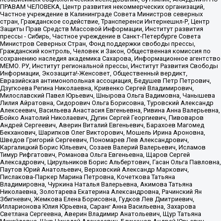
ПРАВАМ ЧЕЛОВЕКА, Центр развития некоммерческих организаций,
Частное учреждение в Калининграде Совета Министров северных
стран, Гражданское содействие, Трансперенси Интернешнл-Р, Центр
Защиты Прав Средств Массовой Информации, Институт развития
прессы - Сибирь, Частное учреждение в Санкт-Петербурге Совета
Министров Северных Стран, Фонд поддержки свободы прессы,
Гражданский контроль, Человек и Закон, Общественная комиссия по
сохранению наследия академика Сахарова, Информационное агентство
МЕМО. РУ, Институт региональной прессы, Институт Развития Свободы
Информации, Экозащита!-Женсовет, Общественный вердикт,
Евразийская антимонопольная ассоциация, Бедушев Петр Петрович,
Дзугкоева Регина Николаевна, Кривенко Сергей Владимирович,
Милославский Павел Юрьевич, Шнырова Ольга Вадимовна, Чанышева
Лилия Айратовна, Сидорович Ольга Борисовна, Туровский Александр
Алексеевич, Васильева Анастасия Евгеньевна, Ривина Анна Валерьевна,
Бойко Анатолий Николаевич, Дугин Сергей Георгиевич, Пивоваров
Андрей Сергеевич, Аверин Виталий Евгеньевич, Барахоев Магомед
Бекханович, Шарипков Олег Викторович, Мошель Ирина Ароновна,
Шведов Григорий Сергеевич, Пономарев Лев Александрович,
Каргалицкий Борис Юльевич, Созаев Валерий Валерьевич, Исламов
Тимур Рифгатович, Романова Ольга Евгеньевна, Щаров Сергей
Алексадрович, Цирульников Борис Альбертович, Гасан Ольга Павловна,
Паутов Юрий Анатольевич, Верховский Александр Маркович,
Пислакова-Паркер Марина Петровна, Кочеткова Татьяна
Владимировна, Чуркина Наталья Валерьевна, Акимова Татьяна
Николаевна, Золотарева Екатерина Александровна, Рачинский Ян
Збигневич, Жемкова Елена Борисовна, Гудков Лев Дмитриевич,
Илларионова Юлия Юрьевна, Саранг Анна Васильевна, Захарова
Светлана Сергеевна, Аверин Владимир Анатольевич, Щур Татьяна