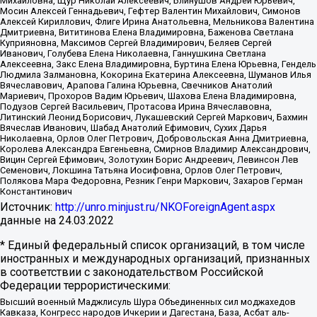
Михайловна, Щур Николай Алексеевич, Блинушов Андрей Юрьевич,
Мосин Алексей Геннадьевич, Гефтер Валентин Михайлович, Симонов
Алексей Кириллович, Флиге Ирина Анатольевна, Мельникова Валентина
Дмитриевна, Вититинова Елена Владимировна, Баженова Светлана
Куприяновна, Максимов Сергей Владимирович, Беляев Сергей
Иванович, Голубева Елена Николаевна, Ганнушкина Светлана
Алексеевна, Закс Елена Владимировна, Буртина Елена Юрьевна, Гендель
Людмила Залмановна, Кокорина Екатерина Алексеевна, Шуманов Илья
Вячеславович, Арапова Галина Юрьевна, Свечников Анатолий
Мариевич, Прохоров Вадим Юрьевич, Шахова Елена Владимировна,
Подузов Сергей Васильевич, Протасова Ирина Вячеславовна,
Литинский Леонид Борисович, Лукашевский Сергей Маркович, Бахмин
Вячеслав Иванович, Шабад Анатолий Ефимович, Сухих Дарья
Николаевна, Орлов Олег Петрович, Добровольская Анна Дмитриевна,
Королева Александра Евгеньевна, Смирнов Владимир Александрович,
Вицин Сергей Ефимович, Золотухин Борис Андреевич, Левинсон Лев
Семенович, Локшина Татьяна Иосифовна, Орлов Олег Петрович,
Полякова Мара Федоровна, Резник Генри Маркович, Захаров Герман
Константинович
Источник:
http://unro.minjust.ru/NKOForeignAgent.aspx
данные на
24.03.2022
* Единый федеральный список организаций, в том числе
иностранных и международных организаций, признанных
в соответствии с законодательством Российской
Федерации террористическими:
Высший военный Маджлисуль Шура Объединенных сил моджахедов
Кавказа, Конгресс народов Ичкерии и Дагестана, База, Асбат аль-