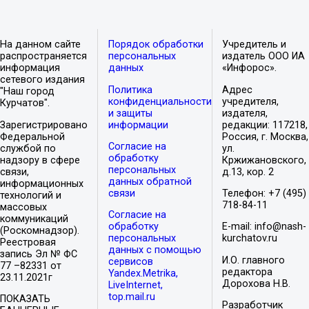
На данном сайте
Порядок обработки
Учредитель и
распространяется
персональных
издатель ООО ИА
информация
данных
«Инфорос».
сетевого издания
Политика
Адрес
"Наш город
конфиденциальности
учредителя,
Курчатов".
и защиты
издателя,
Зарегистрировано
информации
редакции: 117218,
Федеральной
Россия, г. Москва,
Согласие на
службой по
ул.
обработку
надзору в сфере
Кржижановского,
персональных
связи,
д.13, кор. 2
данных обратной
информационных
связи
Телефон: +7 (495)
технологий и
718-84-11
массовых
Согласие на
коммуникаций
обработку
E-mail: info@nash-
(Роскомнадзор).
персональных
kurchatov.ru
Реестровая
данных с помощью
запись Эл № ФС
И.О. главного
сервисов
77 –82331 от
редактора
Yandex.Metrika,
23.11.2021г
Дорохова Н.В.
LiveInternet,
top.mail.ru
ПОКАЗАТЬ
Разработчик