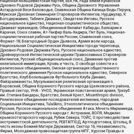
Национал-большевистская партия, ВЕК РА, Рада земли Кубанской
Духовно Родовой Державы Русь, Община Духовного Управления
Асгардской Веси Беловодья, Славянская Община Капища Веды Перуна,
Мужская Духовная Семинария Староверов-Инглингов, Нурджулар, К
Богодержавию, Таблиги Джамаат, Свидетели Иеговы, Русское
национальное единство, Национал-социалистическое общество,
Джамаат мувахидов, Объединенный Вилайат Кабарды, Балкарии и
Карачая, Союз славян, Ат-Такфир Валь-Хиджра, Пит Буль, Национал-
социалистическая рабочая партия России, Славянский союз,
Формат-18, Благородный Орден Дьявола, Армия воли народа,
Национальная Социалистическая Инициатива города Череповца,
Духовно-Родовая Держава Русь, Русское национальное единство,
Древнерусской Инглистической церкви Православных Староверов-
Инглингов, Русский общенациональный союз, Движение против
нелегальной иммиграции, Кровь и Честь, О свободе совести и о
религиозных объединениях, Омская организация общественного
политического движения Русское национальное единство, Северное
Братство, Клуб Болельщиков Футбольного Клуба Динамо,
Файзрахманисты, Мусульманская религиозная организация п.
Боровский, Община Коренного Русского народа Щелковского района,
Правый сектор, УНА - УНСО, Украинская повстанческая армия, Тризуб
им. Степана Бандеры, Братство, Белый Крест, Misanthropic division,
Религиозное объединение последователей инглиизма, Народная
Социальная Инициатива, TulaSkins, Этнополитическое объединение
Русские, Русское национальное объединение Атака, Мечеть Мирмамеда,
Община Коренного Русского народа г. Астрахани, ВОЛЯ, Меджлис
крымскотатарского народа, Рубеж Севера, ТОЙС, О противодействии
экстремистской деятельности, РЕВТАТПОД, Артподготовка, Штольц, В
честь иконы Божией Матери Державная, Сектор 16, Независимость,
Фирма, Молодежная правозащитная группа МПГ, Курсом Правды и