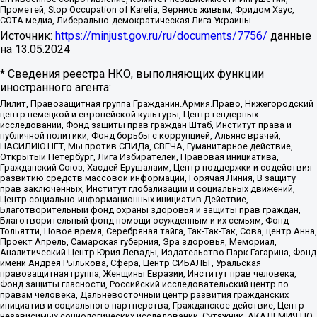
Прометей, Stop Occupation of Karelia, Вернись живым, Фридом Хаус,
СОТА медиа, Либерально-демократическая Лига Украины
Источник:
https://minjust.gov.ru/ru/documents/7756/
данные
на
13.05.2024
* Сведения реестра НКО, выполняющих функции
иностранного агента:
Лилит, Правозащитная группа Гражданин.Армия.Право, Нижегородский
центр немецкой и европейской культуры, Центр гендерных
исследований, Фонд защиты прав граждан Штаб, Институт права и
публичной политики, Фонд борьбы с коррупцией, Альянс врачей,
НАСИЛИЮ.НЕТ, Мы против СПИДа, СВЕЧА, Гуманитарное действие,
Открытый Петербург, Лига Избирателей, Правовая инициатива,
Гражданский Союз, Хасдей Ерушалаим, Центр поддержки и содействия
развитию средств массовой информации, Горячая Линия, В защиту
прав заключенных, Институт глобализации и социальных движений,
Центр социально-информационных инициатив Действие,
Благотворительный фонд охраны здоровья и защиты прав граждан,
Благотворительный фонд помощи осужденным и их семьям, Фонд
Тольятти, Новое время, Серебряная тайга, Так-Так-Так, Сова, центр Анна,
Проект Апрель, Самарская губерния, Эра здоровья, Мемориал,
Аналитический Центр Юрия Левады, Издательство Парк Гагарина, Фонд
имени Андрея Рылькова, Сфера, Центр СИБАЛЬТ, Уральская
правозащитная группа, Женщины Евразии, Институт прав человека,
Фонд защиты гласности, Российский исследовательский центр по
правам человека, Дальневосточный центр развития гражданских
инициатив и социального партнерства, Гражданское действие, Центр
независимых социологических исследований, Сутяжник, АКАДЕМИЯ ПО