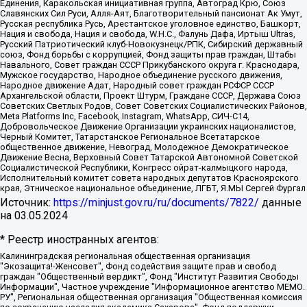
Единения, Каракольская инициативная группа, Автоград Крю, Союз
Славянских Сил Руси, Алля-Аят, Благотворительный пансионат Ак Умут,
Русская республика Русь, Арестантское уголовное единство, Башкорт,
Нация и свобода, Нация и свобода, W.H.С., Фалунь Дафа, Иртыш Ultras,
Русский Патриотический клуб-Новокузнецк/РПК, Сибирский державный
союз, Фонд борьбы с коррупцией, Фонд защиты прав граждан, Штабы
Навального, Совет граждан СССР Прикубанского округа г. Краснодара,
Мужское государство, Народное объединение русского движения,
Народное движение Адат, Народный совет граждан РСФСР СССР
Архангельской области, Проект Штурм, Граждане СССР, Держава Союз
Советских Светлых Родов, Совет Советских Социалистических Районов,
Meta Platforms Inc, Facebook, Instagram, WhatsApp, СИЧ-С14,
Добровольческое Движение Организации украинских националистов,
Черный Комитет, Татарстанское Региональное Всетатарское
общественное движение, Невоград, Молодежное Демократическое
Движение Весна, Верховный Совет Татарской Автономной Советской
Социалистической Республики, Конгресс ойрат-калмыцкого народа,
Исполнительный комитет совета народных депутатов Красноярского
края, Этническое национальное объединение, ЛГБТ, Я.МЫ Сергей Фургал
Источник:
https://minjust.gov.ru/ru/documents/7822/
данные
на
03.05.2024
* Реестр иностранных агентов:
Калининградская региональная общественная организация "Экозащита!-Женсовет", Фонд содействия защите прав и свобод граждан "Общественный вердикт", Фонд "Институт Развития Свободы Информации", Частное учреждение "Информационное агентство МЕМО. РУ", Региональная общественная организация "Общественная комиссия по сохранению наследия академика Сахарова", Фонд поддержки свободы прессы, Санкт-Петербургская общественная правозащитная организация "Гражданский контроль", Межрегиональная общественная организация "Информационно-просветительский центр "Мемориал", Региональный Фонд "Центр Защиты Прав Средств Массовой Информации", с 05.12.2023 Фонд "Центр Защиты Прав Средств массовой информации", Региональная общественная благотворительная организация помощи беженцам и мигрантам "Гражданское содействие", Негосударственное образовательное учреждение дополнительного профессионального образования (повышение квалификации) специалистов "АКАДЕМИЯ ПО ПРАВАМ ЧЕЛОВЕКА", Свердловская региональная общественная организация "Сутяжник", Автономная некоммерческая организация "Центр независимых социологических исследований", Союз общественных объединений "Российский исследовательский центр по правам человека", Региональное общественное учреждение научно-информационный центр "МЕМОРИАЛ", Некоммерческая организация "Фонд защиты гласности", Автономная некоммерческая организация "Институт прав человека", Городская общественная организация "Екатеринбургское общество "МЕМОРИАЛ", Городская общественная организация "Рязанское историко-просветительское и правозащитное общество "Мемориал" (Рязанский Мемориал), Челябинский региональный орган общественной самодеятельности – женское общественное объединение "Женщины Евразии", Челябинский региональный орган общественной самодеятельности "Уральская правозащитная группа", Фонд содействия защите здоровья и социальной справедливости имени Андрея Рылькова, Автономная Некоммерческая Организация "Аналитический Центр Юрия Левады", Автономная некоммерческая организация социальной поддержки населения "Проект Апрель", Региональная общественная организация помощи женщинам и детям, находящимся в кризисной ситуации "Информационно-методический центр "Анна", Фонд содействия развитию массовых коммуникаций и правовому просвещению "Так-так-Так", Фонд содействия устойчивому развитию "Серебряная тайга", Свердловский региональный общественный фонд социальных проектов "Новое время", "Idel.Реалии", Кавказ.Реалии, Крым.Реалии, Телеканал Настоящее Время, Татаро-башкирская служба Радио Свобода (Azatliq Radiosi), Радио Свободная Европа/Радио Свобода (PCE/PC), "Сибирь.Реалии", "Фактограф", Благотворительный фонд помощи осужденным и их семьям, Автономная некоммерческая организация "Институт глобализации и социальных движений", Фонд "В защиту прав заключенных", Частное учреждение "Центр поддержки и содействия развитию средств массовой информации", Пензенский региональный общественный благотворительный фонд "Гражданский союз", "Север.Реалии", Некоммерческая организация Фонд "Правовая инициатива", Общество с ограниченной ответственностью "Радио Свободная Европа/Радио Свобода", Чешское информационное агентство "MEDIUM-ORIENT", Красноярская региональная общественная организация "Мы против СПИДа", Камалягин Денис Николаевич, Маркелов Сергей Евгеньевич, Пономарев Лев Александрович, Савицкая Людмила Алексеевна, Автономная некоммерческая организация "Центр по работе с проблемой насилия "НАСИЛИЮ.НЕТ", Межрегиональный профессиональный союз работников здравоохранения "Альянс врачей", Юридическое лицо, зарегистрированное в Латвийской Республике, SIA "Medusa Project" (регистрационный номер 40103797863, дата регистрации 10.06.2014), Некоммерческая организация "Фонд по борьбе с коррупцией", Автономная некоммерческая организация "Институт права и публичной политики", Баданин Роман Сергеевич, Гликин Максим Александрович, Железнова Мария Михайловна, Лукьянова Юлия Сергеевна, Маетная Елизавета Витальевна, Маняхин Петр Борисович, Чуракова Ольга Владимировна, Ярош Юлия Петровна, Юридическое лицо "The Insider SIA", зарегистрированное в Риге, Латвийская Республика (дата регистрации 26.06.2015), являющееся администратором доменного имени интернет-издания "The Insider SIA", https://theins.ru, Постернак Алексей Евгеньевич, Рубин Михаил Аркадьевич, Анин Роман Александрович, Юридическое лицо Istories fonds, зарегистрированное в Латвийской Республике (регистрационный номер 50008295751, дата регистрации 24.02.2020), Великовский Дмитрий Александрович, Долинина Ирина Николаевна, Мароховская Алеся Алексеевна, Шлейнов Роман Юрьевич, Шмагун Олеся Валентиновна, Общество с ограниченной ответственностью "Альтаир 2021", Общество с ограниченной ответственностью "Вега 2021", Общество с ограниченной ответственностью "Главный редактор 2021", Общество с ограниченной ответственностью "Ромашки монолит", Важенков Артем Валерьевич, Ивановская областная общественная организация "Центр гендерных исследований", Гурман Юрий Альбертович, Медиапроект "ОВД-Инфо", Егоров Владимир Владимирович, Жилинский Владимир Александрович, Общество с ограниченной ответственностью "ЗП", Иванова София Юрьевна, Карезина Инна Павловна, Кильтау Екатерина Викторовна, Петров Алексей Викторович, Пискунов Сергей Евгеньевич, Смирнов Сергей Сергеевич, Тихонов Михаил Сергеевич, Общество с ограниченной ответственностью "ЖУРНАЛИСТ-ИНОСТРАННЫЙ АГЕНТ", Арапова Галина Юрьевна, Вольтская Татьяна Анатольевна, Американская компания "Mason G.E.S. Anonymous Foundation" (США), являющаяся владельцем интернет-издания https://mnews.world/, Компания "Stichting Bellingcat", зарегистрированная в Нидерландах (дата регистрации 11.07.2018), Захаров Андрей Вячеславович, Клепиковская Екатерина Дмитриевна, Общество с ограниченной ответственностью "МЕМО", Перл Роман Александрович, Симонов Евгений Алексеевич, Соловьева Елена Анатольевна, Сотников Даниил Владимирович, Сурначева Елизавета Дмитриевна, Автономная некоммерческая организация по защите прав человека и информированию населения "Якутия – Наше Мнение", Общество с ограниченной ответственностью "Москоу диджитал медиа", с 26.01.2023 Общество с ограниченной ответственностью "Чайка Белые сады", Ветошкина Валерия Валерьевна, Заговора Максим Александрович, Межрегиональное общественное движение "Российская ЛГБТ - сеть", Оленичев Максим Владимирович, Павлов Иван Юрьевич, Скворцова Елена Сергеевна, Общество с ограниченной ответственностью "Как бы инагент", Кочетков Игорь Викторович, Общество с ограниченной ответственностью "Честные выборы", Еланчик Олег Александрович, Общество с ограниченной ответственностью "Нобелевский призыв", Гималова Регина Эмилевна, Григорьев Андрей Валерьевич, Григорьева Алина Александровна, Ассоциация по содействию защите прав призывников, альтернативнослужащих и военнослужащих "Правозащитная группа "Гражданин.Армия.Право", Хисамова Регина Фаритовна, Автономная некоммерческая организация по реализации социально-правовых программ "Лилит", Дальневосточное общественное движение "Маяк", Санкт-Петербургская ЛГБТ-инициативная группа "Выход", Инициативная группа ЛГБТ+ "Реверс", Алексеев Андрей Викторович, Бекбулатова Таисия Львовна, Беляев Иван Михайлович, Владыкина Елена Сергеевна, Гельман Марат Александрович, Никульшина Вероника Юрьевна, Толоконникова Надежда Андреевна, Шендерович Виктор Анатольевич, Общество с ограниченной ответственностью "Данное сообщение", Общество с ограниченной ответственностью Издательский дом "Новая глава", Айнбиндер Александра Александровна, Московский комьюнити-центр для ЛГБТ+инициатив, Благотворительный фонд развития филантропии, Deutsche Welle (Германия, Kurt-Schumacher-Strasse 3, 53113 Bonn), Борзунова Мария Михайловна, Воробьев Виктор Викторович, Голубева Анна Львовна, Константинова Алла Михайловна, Малкова Ирина Владимировна, Мурадов Мурад Абдулгалимович, Осетинская Елизавета Николаевна, Понасенков Евгений Николаевич, Ганапольский Матвей Юрьевич, Киселев Евгений Алексеевич, Борухович Ирина Григорьевна, Дремин Иван Тимофеевич, Дубровский Дмитрий Викторович, Красноярская региональная общественная организация поддержки и развития альтернативных образовательных технологий и межкультурных коммуникаций "ИНТЕРРА", Маяковская Екатерина Алексеевна, Фейгин Марк Захарович, Филимонов Андрей Викторович, Дзугкоева Регина Николаевна, Доброхотов Роман Александрович, Дудь Юрий Александрович, Елкин Сергей Владимирович, Кругликов Кирилл Игоревич, Сабунаева Мария Леонидовна, Семенов Алексей Владимирович, Шаинян Карен Багратович, Шульман Екатерина Михайловна, Асафьев Артур Валерьевич, Вахштайн Виктор Семенович, Венедиктов Алексей Алексеевич, Лушникова Екатерина Евгеньевна, Волков Леонид Михайлович, Невзоров Александр Глебович, Пархоменко Сергей Борисович, Сироткин Ярослав Николаевич, Кара-Мурза Владимир Владимирович, Баранова Наталья Владимировна, Гозман Леонид Яковлевич, Кагарлицкий Борис Юльевич, Климарев Михаил Валерьевич, Милов Владимир Станиславович, Автономная некоммерческая организация Краснодарский центр современного искусства "Типография", Моргенштерн Алишер Тагирович, Соболь Любовь Эдуардовна, Общество с ограниченной ответственностью "ЛИЗА НОРМ", Каспаров Гарри Кимович, Ходорковский Михаил Борисович, Общество с ограниченной ответственностью "Апрельские тезисы", Данилович Ирина Брониславовна, Кашин Олег Владимирович, Петров Николай Владимирович, Пивоваров Алексей Владимирович, Соколов Михаил Владимирович, Цветкова Юлия Владимировна, Чичваркин Евгений Александрович, Комитет против пыток/Команда против пыток, Общество с ограниченной ответственностью "Первый научный", Общество с ограниченной ответственностью "Вертолет и ко", Белоцерковская Вероника Борисовна, Кац Максим Евгеньевич, Лазарева Татьяна Юрьевна, Шаведдинов Руслан Табризович, Яшин Илья Валерьевич, Общество с ограниченной ответственностью "Иноагент ААВ", Алешковский Дмитрий Петрович, Альбац Евгения Марковна, Быков Дмитрий Львович, Галямина Юлия Евгеньевна, Лойко Сергей Леонидович, Мартынов Кирилл Константинович, Медведев Сергей Александрович, Крашенинников Федор Геннадиевич, Гордеева Катерина Вл