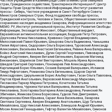
Частное учреждение в Калининграде Совета Министров северных
стран, Гражданское содействие, Трансперенси Интернешнл-Р, Центр
Защиты Прав Средств Массовой Информации, Институт развития
прессы - Сибирь, Частное учреждение в Санкт-Петербурге Совета
Министров Северных Стран, Фонд поддержки свободы прессы,
Гражданский контроль, Человек и Закон, Общественная комиссия по
сохранению наследия академика Сахарова, Информационное агентство
МЕМО. РУ, Институт региональной прессы, Институт Развития Свободы
Информации, Экозащита!-Женсовет, Общественный вердикт,
Евразийская антимонопольная ассоциация, Бедушев Петр Петрович,
Дзугкоева Регина Николаевна, Кривенко Сергей Владимирович,
Милославский Павел Юрьевич, Шнырова Ольга Вадимовна, Чанышева
Лилия Айратовна, Сидорович Ольга Борисовна, Туровский Александр
Алексеевич, Васильева Анастасия Евгеньевна, Ривина Анна Валерьевна,
Бойко Анатолий Николаевич, Дугин Сергей Георгиевич, Пивоваров
Андрей Сергеевич, Аверин Виталий Евгеньевич, Барахоев Магомед
Бекханович, Шарипков Олег Викторович, Мошель Ирина Ароновна,
Шведов Григорий Сергеевич, Пономарев Лев Александрович,
Каргалицкий Борис Юльевич, Созаев Валерий Валерьевич, Исламов
Тимур Рифгатович, Романова Ольга Евгеньевна, Щаров Сергей
Алексадрович, Цирульников Борис Альбертович, Гасан Ольга Павловна,
Паутов Юрий Анатольевич, Верховский Александр Маркович,
Пислакова-Паркер Марина Петровна, Кочеткова Татьяна
Владимировна, Чуркина Наталья Валерьевна, Акимова Татьяна
Николаевна, Золотарева Екатерина Александровна, Рачинский Ян
Збигневич, Жемкова Елена Борисовна, Гудков Лев Дмитриевич,
Илларионова Юлия Юрьевна, Саранг Анна Васильевна, Захарова
Светлана Сергеевна, Аверин Владимир Анатольевич, Щур Татьяна
Михайловна, Щур Николай Алексеевич, Блинушов Андрей Юрьевич,
Мосин Алексей Геннадьевич, Гефтер Валентин Михайлович, Симонов