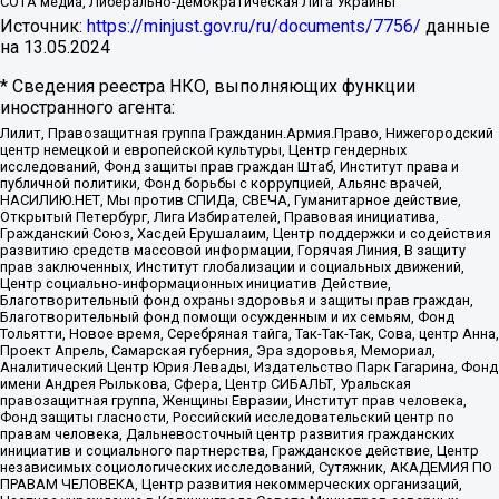
СОТА медиа, Либерально-демократическая Лига Украины
Источник:
https://minjust.gov.ru/ru/documents/7756/
данные
на
13.05.2024
* Сведения реестра НКО, выполняющих функции
иностранного агента:
Лилит, Правозащитная группа Гражданин.Армия.Право, Нижегородский
центр немецкой и европейской культуры, Центр гендерных
исследований, Фонд защиты прав граждан Штаб, Институт права и
публичной политики, Фонд борьбы с коррупцией, Альянс врачей,
НАСИЛИЮ.НЕТ, Мы против СПИДа, СВЕЧА, Гуманитарное действие,
Открытый Петербург, Лига Избирателей, Правовая инициатива,
Гражданский Союз, Хасдей Ерушалаим, Центр поддержки и содействия
развитию средств массовой информации, Горячая Линия, В защиту
прав заключенных, Институт глобализации и социальных движений,
Центр социально-информационных инициатив Действие,
Благотворительный фонд охраны здоровья и защиты прав граждан,
Благотворительный фонд помощи осужденным и их семьям, Фонд
Тольятти, Новое время, Серебряная тайга, Так-Так-Так, Сова, центр Анна,
Проект Апрель, Самарская губерния, Эра здоровья, Мемориал,
Аналитический Центр Юрия Левады, Издательство Парк Гагарина, Фонд
имени Андрея Рылькова, Сфера, Центр СИБАЛЬТ, Уральская
правозащитная группа, Женщины Евразии, Институт прав человека,
Фонд защиты гласности, Российский исследовательский центр по
правам человека, Дальневосточный центр развития гражданских
инициатив и социального партнерства, Гражданское действие, Центр
независимых социологических исследований, Сутяжник, АКАДЕМИЯ ПО
ПРАВАМ ЧЕЛОВЕКА, Центр развития некоммерческих организаций,