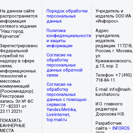
На данном сайте
Порядок обработки
Учредитель и
распространяется
персональных
издатель ООО ИА
информация
данных
«Инфорос».
сетевого издания
Политика
Адрес
"Наш город
конфиденциальности
учредителя,
Курчатов".
и защиты
издателя,
Зарегистрировано
информации
редакции: 117218,
Федеральной
Россия, г. Москва,
Согласие на
службой по
ул.
обработку
надзору в сфере
Кржижановского,
персональных
связи,
д.13, кор. 2
данных обратной
информационных
связи
Телефон: +7 (495)
технологий и
718-84-11
массовых
Согласие на
коммуникаций
обработку
E-mail: info@nash-
(Роскомнадзор).
персональных
kurchatov.ru
Реестровая
данных с помощью
запись Эл № ФС
И.О. главного
сервисов
77 –82331 от
редактора
Yandex.Metrika,
23.11.2021г
Дорохова Н.В.
LiveInternet,
top.mail.ru
ПОКАЗАТЬ
Разработчик
БАННЕРНЫЕ
сайта –
INFOROS
МЕСТА