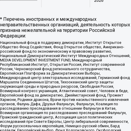
2026
* Перечень иностранных и международных
неправительственных организаций, деятельность которых
признана нежелательной на территории Российской
Федерации:
Национальный фонд в поддержку демократии, Институт Открытое
Общество Фонд Содействия, Фонд Открытое общество, Американо-
российский фонд по экономическому и правовому развитию,
Национальный Демократический Институт Международных Отношений,
MEDIA DEVELOPMENT INVESTMENT FUND, Международный
Республиканский Институт, Открытая Россия, Институт современной
России, Черноморский фонд регионального сотрудничества,
Европейская Платформа за Демократические Выборы,
Международный центр электоральных исследований, Германский фонд
Маршалла Соединенных Штатов, Тихоокеанский центр защиты
окружающей среды и природных ресурсов, Свободная Россия,
Всемирный конгресс украинцев, Атлантический совет, Человек в беде,
Европейский фонд за демократию, Джеймстаунский фонд, Прожект
Хармони, Родники дракона, Врачи против насильственного извлечения
органов, Фалунь Дафа, Друзья Фалуньгун, Фалуньгун, Коалиция по
расследованию преследования в отношении Фалуньгун в Китае,
Всемирная организация по расследованию преследований Фалуньгун,
Пражский гражданский центр, Ассоциация школ политических
исследований при Совете Европы, Центр либеральной современности,
Форум русскоязычных европейцев, Немецко-русский обмен, Бард
колледж, Европейский выбор, Фонд Ходорковского, Оксфордский