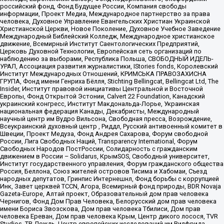
российский фонд, Фонд Будущее России, Компания свободы
информации, Проект Медиа, Международное партнерство за права
человека, Духовное Управление Евангельских Христиан Украинской
Христианской Церкви, Новое Поколение, Духовное Учебное Заведение
Международный Библейский Колледж, Международное христианское
движение, Всемирный Институт Саентологических Предприятий,
Церковь Духовной Технологии, Европейская сеть организаций по
наблюдению за выборами, Республика Польша, СВОБОДНЫЙ ИДЕЛЬ-
УРАЛ, Ассоциация развития журналистики, IStories fonds, Королевский
Институт Международных Отношений, КРИМСЬКА ПРАВОЗАХИСНА
ГРУПА, Фонд имени Генриха Бёлля, Stichting Bellingcat, Bellingcat Ltd, The
Insider, Институт правовой инициативы Центральной и Восточной
Европы, Фонд Открытой Эстонии, Calvert 22 Foundation, Канадский
украинский конгресс, Институт Макдональда-Лорье, Украинская
национальная федерация Канады, Декабристы, Международный
научный центр им Вудро Вильсона, Свободная пресса, Возрождение,
Всеукраинский духовный центр , Риддл, Русский антивоенный комитет в
Швеции, Проект Медуза, Фонд Андрея Сахарова, Форум свободной
России, Лига Свободных Наций, Transparеncy International, Форум
Свободных Народов ПостРоссии, Солидарность с гражданским
движением в России – Solidarus, КрымSOS, Свободный университет,
Институт государственного управления, Форум гражданского общества
Россия, Беллона, Союз жителей островов Тисима и Хабомаи, Съезд
народных депутатов, Гринпис Интернешнл, Фонд борьбы с коррупцией
Инк, Завет церквей TCCN, Агора, Всемирный фонд природы, BDR Novaja
Gazeta-Europe, Алтай проект, Образовательный дом прав человека
Чернигов, Фонд Дом Прав Человека, Белорусский дом прав человека
имени Бориса Звозскова, Дом прав человека Тбилиси, Дом прав
человека Ереван, Дом прав человека Крым, Центр дикого лосося, TVR
Studios, ТВ Дождь, Центр европейских исследований им Вилфрида