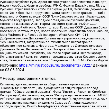
Русская республика Русь, Арестантское уголовное единство, Башкорт,
Нация и свобода, Нация и свобода, W.H.С., Фалунь Дафа, Иртыш Ultras,
Русский Патриотический клуб-Новокузнецк/РПК, Сибирский державный
союз, Фонд борьбы с коррупцией, Фонд защиты прав граждан, Штабы
Навального, Совет граждан СССР Прикубанского округа г. Краснодара,
Мужское государство, Народное объединение русского движения,
Народное движение Адат, Народный совет граждан РСФСР СССР
Архангельской области, Проект Штурм, Граждане СССР, Держава Союз
Советских Светлых Родов, Совет Советских Социалистических Районов,
Meta Platforms Inc, Facebook, Instagram, WhatsApp, СИЧ-С14,
Добровольческое Движение Организации украинских националистов,
Черный Комитет, Татарстанское Региональное Всетатарское
общественное движение, Невоград, Молодежное Демократическое
Движение Весна, Верховный Совет Татарской Автономной Советской
Социалистической Республики, Конгресс ойрат-калмыцкого народа,
Исполнительный комитет совета народных депутатов Красноярского
края, Этническое национальное объединение, ЛГБТ, Я.МЫ Сергей Фургал
Источник:
https://minjust.gov.ru/ru/documents/7822/
данные
на
03.05.2024
* Реестр иностранных агентов:
Калининградская региональная общественная организация "Экозащита!-Женсовет", Фонд содействия защите прав и свобод граждан "Общественный вердикт", Фонд "Институт Развития Свободы Информации", Частное учреждение "Информационное агентство МЕМО. РУ", Региональная общественная организация "Общественная комиссия по сохранению наследия академика Сахарова", Фонд поддержки свободы прессы, Санкт-Петербургская общественная правозащитная организация "Гражданский контроль", Межрегиональная общественная организация "Информационно-просветительский центр "Мемориал", Региональный Фонд "Центр Защиты Прав Средств Массовой Информации", с 05.12.2023 Фонд "Центр Защиты Прав Средств массовой информации", Региональная общественная благотворительная организация помощи беженцам и мигрантам "Гражданское содействие", Негосударственное образовательное учреждение дополнительного профессионального образования (повышение квалификации) специалистов "АКАДЕМИЯ ПО ПРАВАМ ЧЕЛОВЕКА", Свердловская региональная общественная организация "Сутяжник", Автономная некоммерческая организация "Центр независимых социологических исследований", Союз общественных объединений "Российский исследовательский центр по правам человека", Региональное общественное учреждение научно-информационный центр "МЕМОРИАЛ", Некоммерческая организация "Фонд защиты гласности", Автономная некоммерческая организация "Институт прав человека", Городская общественная организация "Екатеринбургское общество "МЕМОРИАЛ", Городская общественная организация "Рязанское историко-просветительское и правозащитное общество "Мемориал" (Рязанский Мемориал), Челябинский региональный орган общественной самодеятельности – женское общественное объединение "Женщины Евразии", Челябинский региональный орган общественной самодеятельности "Уральская правозащитная группа", Фонд содействия защите здоровья и социальной справедливости имени Андрея Рылькова, Автономная Некоммерческая Организация "Аналитический Центр Юрия Левады", Автономная некоммерческая организация социальной поддержки населения "Проект Апрель", Региональная общественная организация помощи женщинам и детям, находящимся в кризисной ситуации "Информационно-методический центр "Анна", Фонд содействия развитию массовых коммуникаций и правовому просвещению "Так-так-Так", Фонд содействия устойчивому развитию "Серебряная тайга", Свердловский региональный общественный фонд социальных проектов "Новое время", "Idel.Реалии", Кавказ.Реалии, Крым.Реалии, Телеканал Настоящее Время, Татаро-башкирская служба Радио Свобода (Azatliq Radiosi), Радио Свободная Европа/Радио Свобода (PCE/PC), "Сибирь.Реалии", "Фактограф", Благотворительный фонд помощи осужденным и их семьям, Автономная некоммерческая организация "Институт глобализации и социальных движений", Фонд "В защиту прав заключенных", Частное учреждение "Центр поддержки и содействия развитию средств массовой информации", Пензенский региональный общественный благотворительный фонд "Гражданский союз", "Север.Реалии", Некоммерческая организация Фонд "Правовая инициатива", Общество с ограниченной ответственностью "Радио Свободная Европа/Радио Свобода", Чешское информационное агентство "MEDIUM-ORIENT", Красноярская региональная общественная организация "Мы против СПИДа", Камалягин Денис Николаевич, Маркелов Сергей Евгеньевич, Пономарев Лев Александрович, Савицкая Людмила Алексеевна, Автономная некоммерческая организация "Центр по работе с проблемой насилия "НАСИЛИЮ.НЕТ", Межрегиональный профессиональный союз работников здравоохранения "Альянс врачей", Юридическое лицо, зарегистрированное в Латвийской Республике, SIA "Medusa Project" (регистрационный номер 40103797863, дата регистрации 10.06.2014), Некоммерческая организация "Фонд по борьбе с коррупцией", Автономная некоммерческая организация "Институт права и публичной политики", Баданин Роман Сергеевич, Гликин Максим Александрович, Железнова Мария Михайловна, Лукьянова Юлия Сергеевна, Маетная Елизавета Витальевна, Маняхин Петр Борисович, Чуракова Ольга Владимировна, Ярош Юлия Петровна, Юридическое лицо "The Insider SIA", зарегистрированное в Риге, Латвийская Республика (дата регистрации 26.06.2015), являющееся администратором доменного имени интернет-издания "The Insider SIA", https://theins.ru, Постернак Алексей Евгеньевич, Рубин Михаил Аркадьевич, Анин Роман Александрович, Юридическое лицо Istories fonds, зарегистрированное в Латвийской Республике (регистрационный номер 50008295751, дата регистрации 24.02.2020), Великовский Дмитрий Александрович, Долинина Ирина Николаевна, Мароховская Алеся Алексеевна, Шлейнов Роман Юрьевич, Шмагун Олеся Валентиновна, Общество с ограниченной ответственностью "Альтаир 2021", Общество с ограниченной ответственностью "Вега 2021", Общество с ограниченной ответственностью "Главный редактор 2021", Общество с ограниченной ответственностью "Ромашки монолит", Важенков Артем Валерьевич, Ивановская областная общественная организация "Центр гендерных исследований", Гурман Юрий Альбертович, Медиапроект "ОВД-Инфо", Егоров Владимир Владимирович, Жилинский Владимир Александрович, Общество с ограниченной ответственностью "ЗП", Иванова София Юрьевна, Карезина Инна Павловна, Кильтау Екатерина Викторовна, Петров Алексей Викторович, Пискунов Сергей Евгеньевич, Смирнов Сергей Сергеевич, Тихонов Михаил Сергеевич, Общество с ограниченной ответственностью "ЖУРНАЛИСТ-ИНОСТРАННЫЙ АГЕНТ", Арапова Галина Юрьевна, Вольтская Татьяна Анатольевна, Американская компания "Mason G.E.S. Anonymous Foundation" (США), являющаяся владельцем интернет-издания https://mnews.world/, Компания "Stichting Bellingcat", зарегистрированная в Нидерландах (дата регистрации 11.07.2018), Захаров Андрей Вячеславович, Клепиковская Екатерина Дмитриевна, Общество с ограниченной ответственностью "МЕМО", Перл Роман Александрович, Симонов Евгений Алексеевич, Соловьева Елена Анатольевна, Сотников Даниил Владимирович, Сурначева Елизавета Дмитриевна, Автономная некоммерческая организация по защите прав человека и информированию населения "Якутия – Наше Мнение", Общество с ограниченной ответственностью "Москоу диджитал медиа", с 26.01.2023 Общество с ограниченной ответственностью "Чайка Белые сады", Ветошкина Валерия Валерьевна, Заговора Максим Александрович, Межрегиональное общественное движение "Российская ЛГБТ - сеть", Оленичев Максим Владимирович, Павлов Иван Юрьевич, Скворцова Елена Сергеевна, Общество с ограниченной ответственностью "Как бы инагент", Кочетков Игорь Викторович, Общество с ограниченной ответственностью "Честные выборы", Еланчик Олег Александрович, Общество с ограниченной ответственностью "Нобелевский призыв", Гималова Регина Эмилевна, Григорьев Андрей Валерьевич, Григорьева Алина Александровна, Ассоциация по содействию защите прав призывников, альтернативнослужащих и военнослужащих "Правозащитная группа "Гражданин.Армия.Право", Хисамова Регина Фаритовна, Автономная некоммерческая организация по реализации социально-правовых программ "Лилит", Дальневосточное общественное движение "Маяк", Санкт-Петербургская ЛГБТ-инициативная группа "Выход", Инициативная группа ЛГБТ+ "Реверс", Алексеев Андрей Викторович, Бекбулатова Таисия Львовна, Беляев Иван Михайлович, Владыкина Елена Сергеевна, Гельман Марат Александрович, Никульшина Вероника Юрьевна, Толоконникова Надежда Андреевна, Шендерович Виктор Анатольевич, Общество с ограниченной ответственностью "Данное сообщение", Общество с ограниченной ответственностью Издательский дом "Новая глава", Айнбиндер Александра Александровна, Московский комьюнити-центр для ЛГБТ+инициатив, Благотворительный фонд развития филантропии, Deutsche Welle (Германия, Kurt-Schumacher-Strasse 3, 53113 Bonn), Борзунова Мария Михайловна, Воробьев Виктор Викторович, Голубева Анна Львовна, Константинова Алла Михайловна, Малкова Ирина Владимировна, Мурадов Мурад Абдулгалимович, Осетинская Елизавета Николаевна, Понасенков Евгений Николаевич, Ганапольский Матвей Юрьевич, Киселев Евгений Алексеевич, Борухович Ирина Григорьевна, Дремин Иван Тимофеевич, Дубровский Дмитрий Викторович, Красноярская региональная общественная организация поддержки и развития альтернативных образовательных технологий и межкультурных коммуникаций "ИНТЕРРА", Маяковская Екатерина Алексеевна, Фейгин Марк Захарович, Филимонов Андрей Викторович, Дзугкоева Регина Николаевна, Доброхотов Роман Александрович, Дудь Юрий Александрович, Елкин Сергей Владимирович, Кругликов Кирилл Игоревич, Сабунаева Мария Леонидовна, Семенов Алексей Владимирович, Шаинян Карен Багратович, Шульман Екатерина Михайловна, Асафьев Артур Валерьевич, Вахштайн Виктор Семенович, Венедиктов Алексей Алексеевич, Лушникова Екатерина Евгеньевна, Волков Леонид Михайлович, Невзоров Александр Глебович, Пархоменко Сергей Борисович, Сироткин Ярослав Николаевич, Кара-Мурза Владимир Владимирович, Баранова Наталья Владимировна, Гозман Леонид Яковлевич, Кагарлицкий Борис Юльевич, Климарев Михаил Валерьевич, Милов Владимир Станиславович, Автономная некоммерческая организация Краснодарский центр современного искусства "Типография", Моргенштерн Алишер Тагирович, Соболь Любовь Эдуардовна, Общество с ограниченной ответственностью "ЛИЗА НОРМ", Каспаров Гарри Кимович, Ходорковский Михаил Борисович, Общество с ограниченной ответственностью "Апрельские тезисы", Данилович Ирина Брониславовна, Кашин Олег Владимирович, Петров Николай Владимирович, Пивоваров Алексей Владимирович, Соколов Михаил Владимирович, Цветкова Юлия Владимировна, Чичваркин Евгений Александрович, Комитет против пыток/Команда против пыток, Общество с ограниченной ответственностью "Первый научный", Общество с ограниченной ответственностью "Вертолет и ко", Белоцерковская Вероника Борисовна, Кац Максим Евгеньевич, Лазарева Татьяна Юрьевна, Шаведдинов Руслан Табризович, Яшин Илья Валерьевич, Общество с ограниченной ответственностью "Иноагент ААВ", Алешковский Дмитрий Петрович, Альбац Евгения Марковна, Быков Дмитрий Львович, Галямина Юлия Евгеньевна, Лойко Сергей Леонидович, Мартынов Кирилл Константинович, Медведев Сергей Александрович, Крашенинников Федор Геннадиевич, Гордеева Катерина Вл