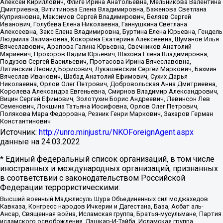
Алексей Кириллович, Флиге Ирина Анатольевна, Мельникова Валентина
Дмитриевна, Вититинова Елена Владимировна, Баженова Светлана
Куприяновна, Максимов Сергей Владимирович, Беляев Сергей
Иванович, Голубева Елена Николаевна, Ганнушкина Светлана
Алексеевна, Закс Елена Владимировна, Буртина Елена Юрьевна, Гендель
Людмила Залмановна, Кокорина Екатерина Алексеевна, Шуманов Илья
Вячеславович, Арапова Галина Юрьевна, Свечников Анатолий
Мариевич, Прохоров Вадим Юрьевич, Шахова Елена Владимировна,
Подузов Сергей Васильевич, Протасова Ирина Вячеславовна,
Литинский Леонид Борисович, Лукашевский Сергей Маркович, Бахмин
Вячеслав Иванович, Шабад Анатолий Ефимович, Сухих Дарья
Николаевна, Орлов Олег Петрович, Добровольская Анна Дмитриевна,
Королева Александра Евгеньевна, Смирнов Владимир Александрович,
Вицин Сергей Ефимович, Золотухин Борис Андреевич, Левинсон Лев
Семенович, Локшина Татьяна Иосифовна, Орлов Олег Петрович,
Полякова Мара Федоровна, Резник Генри Маркович, Захаров Герман
Константинович
Источник:
http://unro.minjust.ru/NKOForeignAgent.aspx
данные на
24.03.2022
* Единый федеральный список организаций, в том числе
иностранных и международных организаций, признанных
в соответствии с законодательством Российской
Федерации террористическими:
Высший военный Маджлисуль Шура Объединенных сил моджахедов
Кавказа, Конгресс народов Ичкерии и Дагестана, База, Асбат аль-
Ансар, Священная война, Исламская группа, Братья-мусульмане, Партия
исламского освобождения, Лашкар-И-Тайба, Исламская группа,