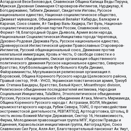
Асгардской Веси Беловодья, Славянская Община Капища Веды Перуна,
Мужская Духовная Семинария Староверов-Инглингов, Нурджулар, К
Богодержавию, Таблиги Джамаат, Свидетели Иеговы, Русское
национальное единство, Национал-социалистическое общество,
Джамаат мувахидов, Объединенный Вилайат Кабарды, Балкарии и
Карачая, Союз славян, Ат-Такфир Валь-Хиджра, Пит Буль, Национал-
социалистическая рабочая партия России, Славянский союз,
Формат-18, Благородный Орден Дьявола, Армия воли народа,
Национальная Социалистическая Инициатива города Череповца,
Духовно-Родовая Держава Русь, Русское национальное единство,
Древнерусской Инглистической церкви Православных Староверов-
Инглингов, Русский общенациональный союз, Движение против
нелегальной иммиграции, Кровь и Честь, О свободе совести и о
религиозных объединениях, Омская организация общественного
политического движения Русское национальное единство, Северное
Братство, Клуб Болельщиков Футбольного Клуба Динамо,
Файзрахманисты, Мусульманская религиозная организация п.
Боровский, Община Коренного Русского народа Щелковского района,
Правый сектор, УНА - УНСО, Украинская повстанческая армия, Тризуб
им. Степана Бандеры, Братство, Белый Крест, Misanthropic division,
Религиозное объединение последователей инглиизма, Народная
Социальная Инициатива, TulaSkins, Этнополитическое объединение
Русские, Русское национальное объединение Атака, Мечеть Мирмамеда,
Община Коренного Русского народа г. Астрахани, ВОЛЯ, Меджлис
крымскотатарского народа, Рубеж Севера, ТОЙС, О противодействии
экстремистской деятельности, РЕВТАТПОД, Артподготовка, Штольц, В
честь иконы Божией Матери Державная, Сектор 16, Независимость,
Фирма, Молодежная правозащитная группа МПГ, Курсом Правды и
Единения, Каракольская инициативная группа, Автоград Крю, Союз
Славянских Сил Руси, Алля-Аят, Благотворительный пансионат Ак Умут,