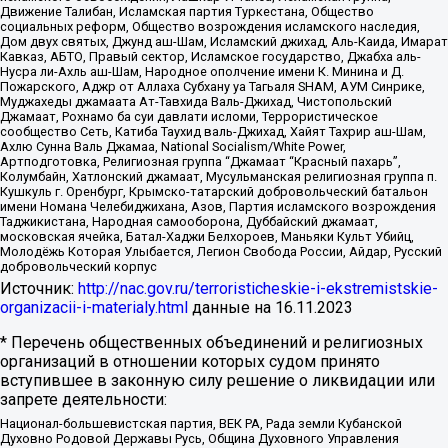
Движение Талибан, Исламская партия Туркестана, Общество
социальных реформ, Общество возрождения исламского наследия,
Дом двух святых, Джунд аш-Шам, Исламский джихад, Аль-Каида, Имарат
Кавказ, АБТО, Правый сектор, Исламское государство, Джабха аль-
Нусра ли-Ахль аш-Шам, Народное ополчение имени К. Минина и Д.
Пожарского, Аджр от Аллаха Субхану уа Тагьаля SHAM, АУМ Синрике,
Муджахеды джамаата Ат-Тавхида Валь-Джихад, Чистопольский
Джамаат, Рохнамо ба суи давлати исломи, Террористическое
сообщество Сеть, Катиба Таухид валь-Джихад, Хайят Тахрир аш-Шам,
Ахлю Сунна Валь Джамаа, National Socialism/White Power,
Артподготовка, Религиозная группа “Джамаат “Красный пахарь”,
Колумбайн, Хатлонский джамаат, Мусульманская религиозная группа п.
Кушкуль г. Оренбург, Крымско-татарский добровольческий батальон
имени Номана Челебиджихана, Азов, Партия исламского возрождения
Таджикистана, Народная самооборона, Дуббайский джамаат,
московская ячейка, Батал-Хаджи Белхороев, Маньяки Культ Убийц,
Молодёжь Которая Улыбается, Легион Свобода России, Айдар, Русский
добровольческий корпус
Источник:
http://nac.gov.ru/terroristicheskie-i-ekstremistskie-
organizacii-i-materialy.html
данные на
16.11.2023
* Перечень общественных объединений и религиозных
организаций в отношении которых судом принято
вступившее в законную силу решение о ликвидации или
запрете деятельности:
Национал-большевистская партия, ВЕК РА, Рада земли Кубанской
Духовно Родовой Державы Русь, Община Духовного Управления