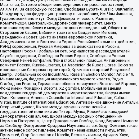
Мартенса, Сетевое объединение журналистов расследователей,
АЛЛАТРА, За свободную Россию, Свободная Бурятия, Uralic, UnKremlin,
Международная федерация транспортных рабочих, ИстЧам Финланд,
Гудзоновский институт, Фонд Демократического Развития,
Комитет-2024, Центрально-Европейский университет, Центр
восточноевропейских и международных исследований, Общество
Сторожевой башни, Библии и трактатов Свидетелей Иеговы,
Гражданский Совет, Центр анализа европейской политики,
Академическая сеть Восточная Европа, Российский комитет действия,
РЭНД корпорейшн, Русская Америка за демократию в России,
Настоящая Россия, Глобальная сеть журналистов-расследователей,
Служба поддержки, Свободная Россия Берлин, Свободная Россия
Северный Рейн-Вестфалия, Фонд глобальной помощи, Антивоенный
комитет России, Russie-Libertes, La Asocicion de Rusos Libres, Союз за
возвращение Северных территорий, Крымскотатарский Ресурсный
Центр, Глобальный союз IndustriALL, Russian Election Monitor, Article 19,
Мнение медиа, Федерация анархического черного креста, Радио
Свободная Европа, Германское общество изучения Восточной Европы,
Фонд имени Фридриха Эберта, XZ gGmbH, Мобильная академия
поддержки гендерной демократии и миротворчества, Форум имени
Льва Копелева, American Councils for International Education, Cultural
Vistas, Institute of International Education, Антивоенное движение Антальи,
Открытый диалог, Школа международных отношений и
государственной политики им Питера Мунка, Российско-канадский
демократический альянс, Школа международных отношений им
Нормана Патерсона, Центр Гражданских Свобод, Фонд Бориса Немцова
за Свободу, Фонд имени Фридриха Науманна за свободу, Феминистское
антивоенное сопротивление, Комитет независимости Ингушетии,
Прометей, Stop Occupation of Karelia, Вернись живым, Фридом Хаус,