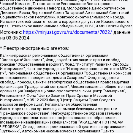
Черный Комитет, Татарстанское Региональное Всетатарское
общественное движение, Невоград, Молодежное Демократическое
Движение Весна, Верховный Совет Татарской Автономной Советской
Социалистической Республики, Конгресс ойрат-калмыцкого народа,
Исполнительный комитет совета народных депутатов Красноярского
края, Этническое национальное объединение, ЛГБТ, Я.МЫ Сергей Фургал
Источник:
https://minjust.gov.ru/ru/documents/7822/
данные
на
03.05.2024
* Реестр иностранных агентов:
Калининградская региональная общественная организация "Экозащита!-Женсовет", Фонд содействия защите прав и свобод граждан "Общественный вердикт", Фонд "Институт Развития Свободы Информации", Частное учреждение "Информационное агентство МЕМО. РУ", Региональная общественная организация "Общественная комиссия по сохранению наследия академика Сахарова", Фонд поддержки свободы прессы, Санкт-Петербургская общественная правозащитная организация "Гражданский контроль", Межрегиональная общественная организация "Информационно-просветительский центр "Мемориал", Региональный Фонд "Центр Защиты Прав Средств Массовой Информации", с 05.12.2023 Фонд "Центр Защиты Прав Средств массовой информации", Региональная общественная благотворительная организация помощи беженцам и мигрантам "Гражданское содействие", Негосударственное образовательное учреждение дополнительного профессионального образования (повышение квалификации) специалистов "АКАДЕМИЯ ПО ПРАВАМ ЧЕЛОВЕКА", Свердловская региональная общественная организация "Сутяжник", Автономная некоммерческая организация "Центр независимых социологических исследований", Союз общественных объединений "Российский исследовательский центр по правам человека", Региональное общественное учреждение научно-информационный центр "МЕМОРИАЛ", Некоммерческая организация "Фонд защиты гласности", Автономная некоммерческая организация "Институт прав человека", Городская общественная организация "Екатеринбургское общество "МЕМОРИАЛ", Городская общественная организация "Рязанское историко-просветительское и правозащитное общество "Мемориал" (Рязанский Мемориал), Челябинский региональный орган общественной самодеятельности – женское общественное объединение "Женщины Евразии", Челябинский региональный орган общественной самодеятельности "Уральская правозащитная группа", Фонд содействия защите здоровья и социальной справедливости имени Андрея Рылькова, Автономная Некоммерческая Организация "Аналитический Центр Юрия Левады", Автономная некоммерческая организация социальной поддержки населения "Проект Апрель", Региональная общественная организация помощи женщинам и детям, находящимся в кризисной ситуации "Информационно-методический центр "Анна", Фонд содействия развитию массовых коммуникаций и правовому просвещению "Так-так-Так", Фонд содействия устойчивому развитию "Серебряная тайга", Свердловский региональный общественный фонд социальных проектов "Новое время", "Idel.Реалии", Кавказ.Реалии, Крым.Реалии, Телеканал Настоящее Время, Татаро-башкирская служба Радио Свобода (Azatliq Radiosi), Радио Свободная Европа/Радио Свобода (PCE/PC), "Сибирь.Реалии", "Фактограф", Благотворительный фонд помощи осужденным и их семьям, Автономная некоммерческая организация "Институт глобализации и социальных движений", Фонд "В защиту прав заключенных", Частное учреждение "Центр поддержки и содействия развитию средств массовой информации", Пензенский региональный общественный благотворительный фонд "Гражданский союз", "Север.Реалии", Некоммерческая организация Фонд "Правовая инициатива", Общество с ограниченной ответственностью "Радио Свободная Европа/Радио Свобода", Чешское информационное агентство "MEDIUM-ORIENT", Красноярская региональная общественная организация "Мы против СПИДа", Камалягин Денис Николаевич, Маркелов Сергей Евгеньевич, Пономарев Лев Александрович, Савицкая Людмила Алексеевна, Автономная некоммерческая организация "Центр по работе с проблемой насилия "НАСИЛИЮ.НЕТ", Межрегиональный профессиональный союз работников здравоохранения "Альянс врачей", Юридическое лицо, зарегистрированное в Латвийской Республике, SIA "Medusa Project" (регистрационный номер 40103797863, дата регистрации 10.06.2014), Некоммерческая организация "Фонд по борьбе с коррупцией", Автономная некоммерческая организация "Институт права и публичной политики", Баданин Роман Сергеевич, Гликин Максим Александрович, Железнова Мария Михайловна, Лукьянова Юлия Сергеевна, Маетная Елизавета Витальевна, Маняхин Петр Борисович, Чуракова Ольга Владимировна, Ярош Юлия Петровна, Юридическое лицо "The Insider SIA", зарегистрированное в Риге, Латвийская Республика (дата регистрации 26.06.2015), являющееся администратором доменного имени интернет-издания "The Insider SIA", https://theins.ru, Постернак Алексей Евгеньевич, Рубин Михаил Аркадьевич, Анин Роман Александрович, Юридическое лицо Istories fonds, зарегистрированное в Латвийской Республике (регистрационный номер 50008295751, дата регистрации 24.02.2020), Великовский Дмитрий Александрович, Долинина Ирина Николаевна, Мароховская Алеся Алексеевна, Шлейнов Роман Юрьевич, Шмагун Олеся Валентиновна, Общество с ограниченной ответственностью "Альтаир 2021", Общество с ограниченной ответственностью "Вега 2021", Общество с ограниченной ответственностью "Главный редактор 2021", Общество с ограниченной ответственностью "Ромашки монолит", Важенков Артем Валерьевич, Ивановская областная общественная организация "Центр гендерных исследований", Гурман Юрий Альбертович, Медиапроект "ОВД-Инфо", Егоров Владимир Владимирович, Жилинский Владимир Александрович, Общество с ограниченной ответственностью "ЗП", Иванова София Юрьевна, Карезина Инна Павловна, Кильтау Екатерина Викторовна, Петров Алексей Викторович, Пискунов Сергей Евгеньевич, Смирнов Сергей Сергеевич, Тихонов Михаил Сергеевич, Общество с ограниченной ответственностью "ЖУРНАЛИСТ-ИНОСТРАННЫЙ АГЕНТ", Арапова Галина Юрьевна, Вольтская Татьяна Анатольевна, Американская компания "Mason G.E.S. Anonymous Foundation" (США), являющаяся владельцем интернет-издания https://mnews.world/, Компания "Stichting Bellingcat", зарегистрированная в Нидерландах (дата регистрации 11.07.2018), Захаров Андрей Вячеславович, Клепиковская Екатерина Дмитриевна, Общество с ограниченной ответственностью "МЕМО", Перл Роман Александрович, Симонов Евгений Алексеевич, Соловьева Елена Анатольевна, Сотников Даниил Владимирович, Сурначева Елизавета Дмитриевна, Автономная некоммерческая организация по защите прав человека и информированию населения "Якутия – Наше Мнение", Общество с ограниченной ответственностью "Москоу диджитал медиа", с 26.01.2023 Общество с ограниченной ответственностью "Чайка Белые сады", Ветошкина Валерия Валерьевна, Заговора Максим Александрович, Межрегиональное общественное движение "Российская ЛГБТ - сеть", Оленичев Максим Владимирович, Павлов Иван Юрьевич, Скворцова Елена Сергеевна, Общество с ограниченной ответственностью "Как бы инагент", Кочетков Игорь Викторович, Общество с ограниченной ответственностью "Честные выборы", Еланчик Олег Александрович, Общество с ограниченной ответственностью "Нобелевский призыв", Гималова Регина Эмилевна, Григорьев Андрей Валерьевич, Григорьева Алина Александровна, Ассоциация по содействию защите прав призывников, альтернативнослужащих и военнослужащих "Правозащитная группа "Гражданин.Армия.Право", Хисамова Регина Фаритовна, Автономная некоммерческая организация по реализации социально-правовых программ "Лилит", Дальневосточное общественное движение "Маяк", Санкт-Петербургская ЛГБТ-инициативная группа "Выход", Инициативная группа ЛГБТ+ "Реверс", Алексеев Андрей Викторович, Бекбулатова Таисия Львовна, Беляев Иван Михайлович, Владыкина Елена Сергеевна, Гельман Марат Александрович, Никульшина Вероника Юрьевна, Толоконникова Надежда Андреевна, Шендерович Виктор Анатольевич, Общество с ограниченной ответственностью "Данное сообщение", Общество с ограниченной ответственностью Издательский дом "Новая глава", Айнбиндер Александра Александровна, Московский комьюнити-центр для ЛГБТ+инициатив, Благотворительный фонд развития филантропии, Deutsche Welle (Германия, Kurt-Schumacher-Strasse 3, 53113 Bonn), Борзунова Мария Михайловна, Воробьев Виктор Викторович, Голубева Анна Львовна, Константинова Алла Михайловна, Малкова Ирина Владимировна, Мурадов Мурад Абдулгалимович, Осетинская Елизавета Николаевна, Понасенков Евгений Николаевич, Ганапольский Матвей Юрьевич, Киселев Евгений Алексеевич, Борухович Ирина Григорьевна, Дремин Иван Тимофеевич, Дубровский Дмитрий Викторович, Красноярская региональная общественная организация поддержки и развития альтернативных образовательных технологий и межкультурных коммуникаций "ИНТЕРРА", Маяковская Екатерина Алексеевна, Фейгин Марк Захарович, Филимонов Андрей Викторович, Дзугкоева Регина Николаевна, Доброхотов Роман Александрович, Дудь Юрий Александрович, Елкин Сергей Владимирович, Кругликов Кирилл Игоревич, Сабунаева Мария Леонидовна, Семенов Алексей Владимирович, Шаинян Карен Багратович, Шульман Екатерина Михайловна, Асафьев Артур Валерьевич, Вахштайн Виктор Семенович, Венедиктов Алексей Алексеевич, Лушникова Екатерина Евгеньевна, Волков Леонид Михайлович, Невзоров Александр Глебович, Пархоменко Сергей Борисович, Сироткин Ярослав Николаевич, Кара-Мурза Владимир Владимирович, Баранова Наталья Владимировна, Гозман Леонид Яковлевич, Кагарлицкий Борис Юльевич, Климарев Михаил Валерьевич, Милов Владимир Станиславович, Автономная некоммерческая организация Краснодарский центр современного искусства "Типография", Моргенштерн Алишер Тагирович, Соболь Любовь Эдуардовна, Общество с ограниченной ответственностью "ЛИЗА НОРМ", Каспаров Гарри Кимович, Ходорковский Михаил Борисович, Общество с ограниченной ответственностью "Апрельские тезисы", Данилович Ирина Брониславовна, Кашин Олег Владимирович, Петров Николай Владимирович, Пивоваров Алексей Владимирович, Соколов Михаил Владимирович, Цветкова Юлия Владимировна, Чичваркин Евгений Александрович, Комитет против пыток/Команда против пыток, Общество с ограниченной ответственностью "Первый научный", Общество с ограниченной ответственностью "Вертолет и ко", Белоцерковская Вероника Борисовна, Кац Максим Евгеньевич, Лазарева Татьяна Юрьевна, Шаведдинов Руслан Табризович, Яшин Илья Валерьевич, Общество с ограниченной ответственностью "Иноагент ААВ", Алешковский Дмитрий Петрович, Альбац Евгения Марковна, Быков Дмитрий Львович, Галямина Юлия Евгеньевна, Лойко Сергей Леонидович, Мартынов Кирилл Константинович, Медведев Сергей Александрович, Крашенинников Федор Геннадиевич, Гордеева Катерина Вл