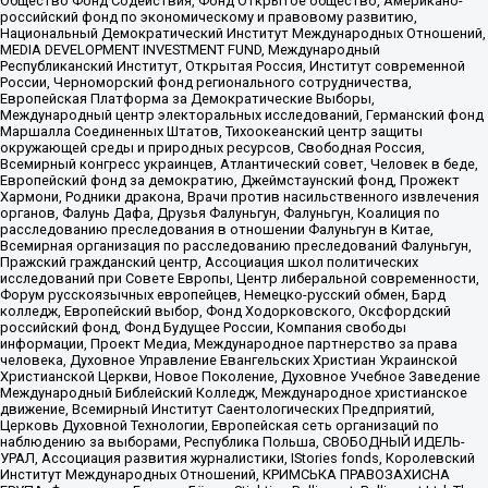
Общество Фонд Содействия, Фонд Открытое общество, Американо-
российский фонд по экономическому и правовому развитию,
Национальный Демократический Институт Международных Отношений,
MEDIA DEVELOPMENT INVESTMENT FUND, Международный
Республиканский Институт, Открытая Россия, Институт современной
России, Черноморский фонд регионального сотрудничества,
Европейская Платформа за Демократические Выборы,
Международный центр электоральных исследований, Германский фонд
Маршалла Соединенных Штатов, Тихоокеанский центр защиты
окружающей среды и природных ресурсов, Свободная Россия,
Всемирный конгресс украинцев, Атлантический совет, Человек в беде,
Европейский фонд за демократию, Джеймстаунский фонд, Прожект
Хармони, Родники дракона, Врачи против насильственного извлечения
органов, Фалунь Дафа, Друзья Фалуньгун, Фалуньгун, Коалиция по
расследованию преследования в отношении Фалуньгун в Китае,
Всемирная организация по расследованию преследований Фалуньгун,
Пражский гражданский центр, Ассоциация школ политических
исследований при Совете Европы, Центр либеральной современности,
Форум русскоязычных европейцев, Немецко-русский обмен, Бард
колледж, Европейский выбор, Фонд Ходорковского, Оксфордский
российский фонд, Фонд Будущее России, Компания свободы
информации, Проект Медиа, Международное партнерство за права
человека, Духовное Управление Евангельских Христиан Украинской
Христианской Церкви, Новое Поколение, Духовное Учебное Заведение
Международный Библейский Колледж, Международное христианское
движение, Всемирный Институт Саентологических Предприятий,
Церковь Духовной Технологии, Европейская сеть организаций по
наблюдению за выборами, Республика Польша, СВОБОДНЫЙ ИДЕЛЬ-
УРАЛ, Ассоциация развития журналистики, IStories fonds, Королевский
Институт Международных Отношений, КРИМСЬКА ПРАВОЗАХИСНА