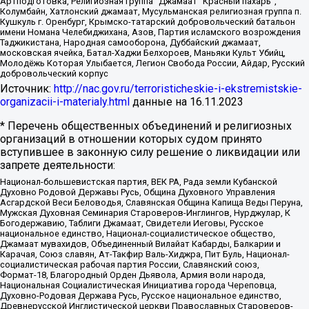
Артподготовка, Религиозная группа “Джамаат “Красный пахарь”,
Колумбайн, Хатлонский джамаат, Мусульманская религиозная группа п.
Кушкуль г. Оренбург, Крымско-татарский добровольческий батальон
имени Номана Челебиджихана, Азов, Партия исламского возрождения
Таджикистана, Народная самооборона, Дуббайский джамаат,
московская ячейка, Батал-Хаджи Белхороев, Маньяки Культ Убийц,
Молодёжь Которая Улыбается, Легион Свобода России, Айдар, Русский
добровольческий корпус
Источник:
http://nac.gov.ru/terroristicheskie-i-ekstremistskie-
organizacii-i-materialy.html
данные на
16.11.2023
* Перечень общественных объединений и религиозных
организаций в отношении которых судом принято
вступившее в законную силу решение о ликвидации или
запрете деятельности:
Национал-большевистская партия, ВЕК РА, Рада земли Кубанской
Духовно Родовой Державы Русь, Община Духовного Управления
Асгардской Веси Беловодья, Славянская Община Капища Веды Перуна,
Мужская Духовная Семинария Староверов-Инглингов, Нурджулар, К
Богодержавию, Таблиги Джамаат, Свидетели Иеговы, Русское
национальное единство, Национал-социалистическое общество,
Джамаат мувахидов, Объединенный Вилайат Кабарды, Балкарии и
Карачая, Союз славян, Ат-Такфир Валь-Хиджра, Пит Буль, Национал-
социалистическая рабочая партия России, Славянский союз,
Формат-18, Благородный Орден Дьявола, Армия воли народа,
Национальная Социалистическая Инициатива города Череповца,
Духовно-Родовая Держава Русь, Русское национальное единство,
Древнерусской Инглистической церкви Православных Староверов-