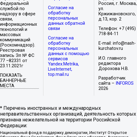
Федеральной
Россия, г. Москва,
Согласие на
службой по
ул.
обработку
надзору в сфере
Кржижановского,
персональных
связи,
д.13, кор. 2
данных обратной
информационных
связи
Телефон: +7 (495)
технологий и
718-84-11
массовых
Согласие на
коммуникаций
обработку
E-mail: info@nash-
(Роскомнадзор).
персональных
kurchatov.ru
Реестровая
данных с помощью
запись Эл № ФС
И.О. главного
сервисов
77 –82331 от
редактора
Yandex.Metrika,
23.11.2021г
Дорохова Н.В.
LiveInternet,
top.mail.ru
ПОКАЗАТЬ
Разработчик
БАННЕРНЫЕ
сайта –
INFOROS
МЕСТА
2026
* Перечень иностранных и международных
неправительственных организаций, деятельность которых
признана нежелательной на территории Российской
Федерации:
Национальный фонд в поддержку демократии, Институт Открытое