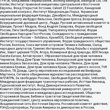
ГРУПА, Фонд имени Генриха Бёлля, Stichting Bellingcat, Bellingcat Ltd, The
Insider, Институт правовой инициативы Центральной и Восточной
Европы, Фонд Открытой Эстонии, Calvert 22 Foundation, Канадский
украинский конгресс, Институт Макдональда-Лорье, Украинская
национальная федерация Канады, Декабристы, Международный
научный центр им Вудро Вильсона, Свободная пресса, Возрождение,
Всеукраинский духовный центр , Риддл, Русский антивоенный комитет в
Швеции, Проект Медуза, Фонд Андрея Сахарова, Форум свободной
России, Лига Свободных Наций, Transparеncy International, Форум
Свободных Народов ПостРоссии, Солидарность с гражданским
движением в России – Solidarus, КрымSOS, Свободный университет,
Институт государственного управления, Форум гражданского общества
Россия, Беллона, Союз жителей островов Тисима и Хабомаи, Съезд
народных депутатов, Гринпис Интернешнл, Фонд борьбы с коррупцией
Инк, Завет церквей TCCN, Агора, Всемирный фонд природы, BDR Novaja
Gazeta-Europe, Алтай проект, Образовательный дом прав человека
Чернигов, Фонд Дом Прав Человека, Белорусский дом прав человека
имени Бориса Звозскова, Дом прав человека Тбилиси, Дом прав
человека Ереван, Дом прав человека Крым, Центр дикого лосося, TVR
Studios, ТВ Дождь, Центр европейских исследований им Вилфрида
Мартенса, Сетевое объединение журналистов расследователей,
АЛЛАТРА, За свободную Россию, Свободная Бурятия, Uralic, UnKremlin,
Международная федерация транспортных рабочих, ИстЧам Финланд,
Гудзоновский институт, Фонд Демократического Развития,
Комитет-2024, Центрально-Европейский университет, Центр
восточноевропейских и международных исследований, Общество
Сторожевой башни, Библии и трактатов Свидетелей Иеговы,
Гражданский Совет, Центр анализа европейской политики,
Академическая сеть Восточная Европа, Российский комитет действия,
РЭНД корпорейшн, Русская Америка за демократию в России,