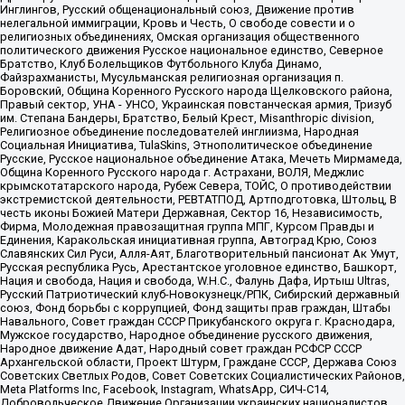
Инглингов, Русский общенациональный союз, Движение против
нелегальной иммиграции, Кровь и Честь, О свободе совести и о
религиозных объединениях, Омская организация общественного
политического движения Русское национальное единство, Северное
Братство, Клуб Болельщиков Футбольного Клуба Динамо,
Файзрахманисты, Мусульманская религиозная организация п.
Боровский, Община Коренного Русского народа Щелковского района,
Правый сектор, УНА - УНСО, Украинская повстанческая армия, Тризуб
им. Степана Бандеры, Братство, Белый Крест, Misanthropic division,
Религиозное объединение последователей инглиизма, Народная
Социальная Инициатива, TulaSkins, Этнополитическое объединение
Русские, Русское национальное объединение Атака, Мечеть Мирмамеда,
Община Коренного Русского народа г. Астрахани, ВОЛЯ, Меджлис
крымскотатарского народа, Рубеж Севера, ТОЙС, О противодействии
экстремистской деятельности, РЕВТАТПОД, Артподготовка, Штольц, В
честь иконы Божией Матери Державная, Сектор 16, Независимость,
Фирма, Молодежная правозащитная группа МПГ, Курсом Правды и
Единения, Каракольская инициативная группа, Автоград Крю, Союз
Славянских Сил Руси, Алля-Аят, Благотворительный пансионат Ак Умут,
Русская республика Русь, Арестантское уголовное единство, Башкорт,
Нация и свобода, Нация и свобода, W.H.С., Фалунь Дафа, Иртыш Ultras,
Русский Патриотический клуб-Новокузнецк/РПК, Сибирский державный
союз, Фонд борьбы с коррупцией, Фонд защиты прав граждан, Штабы
Навального, Совет граждан СССР Прикубанского округа г. Краснодара,
Мужское государство, Народное объединение русского движения,
Народное движение Адат, Народный совет граждан РСФСР СССР
Архангельской области, Проект Штурм, Граждане СССР, Держава Союз
Советских Светлых Родов, Совет Советских Социалистических Районов,
Meta Platforms Inc, Facebook, Instagram, WhatsApp, СИЧ-С14,
Добровольческое Движение Организации украинских националистов,