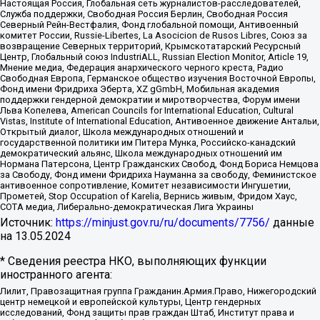
Настоящая Россия, Глобальная сеть журналистов-расследователей,
Служба поддержки, Свободная Россия Берлин, Свободная Россия
Северный Рейн-Вестфалия, Фонд глобальной помощи, Антивоенный
комитет России, Russie-Libertes, La Asocicion de Rusos Libres, Союз за
возвращение Северных территорий, Крымскотатарский Ресурсный
Центр, Глобальный союз IndustriALL, Russian Election Monitor, Article 19,
Мнение медиа, Федерация анархического черного креста, Радио
Свободная Европа, Германское общество изучения Восточной Европы,
Фонд имени Фридриха Эберта, XZ gGmbH, Мобильная академия
поддержки гендерной демократии и миротворчества, Форум имени
Льва Копелева, American Councils for International Education, Cultural
Vistas, Institute of International Education, Антивоенное движение Антальи,
Открытый диалог, Школа международных отношений и
государственной политики им Питера Мунка, Российско-канадский
демократический альянс, Школа международных отношений им
Нормана Патерсона, Центр Гражданских Свобод, Фонд Бориса Немцова
за Свободу, Фонд имени Фридриха Науманна за свободу, Феминистское
антивоенное сопротивление, Комитет независимости Ингушетии,
Прометей, Stop Occupation of Karelia, Вернись живым, Фридом Хаус,
СОТА медиа, Либерально-демократическая Лига Украины
Источник:
https://minjust.gov.ru/ru/documents/7756/
данные
на
13.05.2024
* Сведения реестра НКО, выполняющих функции
иностранного агента:
Лилит, Правозащитная группа Гражданин.Армия.Право, Нижегородский
центр немецкой и европейской культуры, Центр гендерных
исследований, Фонд защиты прав граждан Штаб, Институт права и