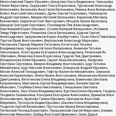
Милославский Павел Юрьевич, Шнырова Ольга Вадимовна, Чанышева
Лилия Айратовна, Сидорович Ольга Борисовна, Туровский Александр
Алексеевич, Васильева Анастасия Евгеньевна, Ривина Анна Валерьевна,
Бойко Анатолий Николаевич, Дугин Сергей Георгиевич, Пивоваров
Андрей Сергеевич, Аверин Виталий Евгеньевич, Барахоев Магомед
Бекханович, Шарипков Олег Викторович, Мошель Ирина Ароновна,
Шведов Григорий Сергеевич, Пономарев Лев Александрович,
Каргалицкий Борис Юльевич, Созаев Валерий Валерьевич, Исламов
Тимур Рифгатович, Романова Ольга Евгеньевна, Щаров Сергей
Алексадрович, Цирульников Борис Альбертович, Гасан Ольга Павловна,
Паутов Юрий Анатольевич, Верховский Александр Маркович,
Пислакова-Паркер Марина Петровна, Кочеткова Татьяна
Владимировна, Чуркина Наталья Валерьевна, Акимова Татьяна
Николаевна, Золотарева Екатерина Александровна, Рачинский Ян
Збигневич, Жемкова Елена Борисовна, Гудков Лев Дмитриевич,
Илларионова Юлия Юрьевна, Саранг Анна Васильевна, Захарова
Светлана Сергеевна, Аверин Владимир Анатольевич, Щур Татьяна
Михайловна, Щур Николай Алексеевич, Блинушов Андрей Юрьевич,
Мосин Алексей Геннадьевич, Гефтер Валентин Михайлович, Симонов
Алексей Кириллович, Флиге Ирина Анатольевна, Мельникова Валентина
Дмитриевна, Вититинова Елена Владимировна, Баженова Светлана
Куприяновна, Максимов Сергей Владимирович, Беляев Сергей
Иванович, Голубева Елена Николаевна, Ганнушкина Светлана
Алексеевна, Закс Елена Владимировна, Буртина Елена Юрьевна, Гендель
Людмила Залмановна, Кокорина Екатерина Алексеевна, Шуманов Илья
Вячеславович, Арапова Галина Юрьевна, Свечников Анатолий
Мариевич, Прохоров Вадим Юрьевич, Шахова Елена Владимировна,
Подузов Сергей Васильевич, Протасова Ирина Вячеславовна,
Литинский Леонид Борисович, Лукашевский Сергей Маркович, Бахмин
Вячеслав Иванович, Шабад Анатолий Ефимович, Сухих Дарья