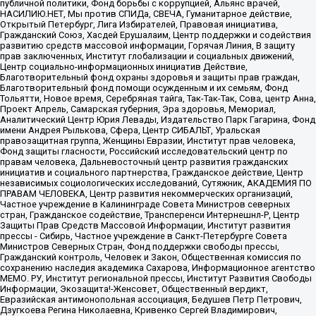
публичной политики, Фонд борьбы с коррупцией, Альянс врачей,
НАСИЛИЮ.НЕТ, Мы против СПИДа, СВЕЧА, Гуманитарное действие,
Открытый Петербург, Лига Избирателей, Правовая инициатива,
Гражданский Союз, Хасдей Ерушалаим, Центр поддержки и содействия
развитию средств массовой информации, Горячая Линия, В защиту
прав заключенных, Институт глобализации и социальных движений,
Центр социально-информационных инициатив Действие,
Благотворительный фонд охраны здоровья и защиты прав граждан,
Благотворительный фонд помощи осужденным и их семьям, Фонд
Тольятти, Новое время, Серебряная тайга, Так-Так-Так, Сова, центр Анна,
Проект Апрель, Самарская губерния, Эра здоровья, Мемориал,
Аналитический Центр Юрия Левады, Издательство Парк Гагарина, Фонд
имени Андрея Рылькова, Сфера, Центр СИБАЛЬТ, Уральская
правозащитная группа, Женщины Евразии, Институт прав человека,
Фонд защиты гласности, Российский исследовательский центр по
правам человека, Дальневосточный центр развития гражданских
инициатив и социального партнерства, Гражданское действие, Центр
независимых социологических исследований, Сутяжник, АКАДЕМИЯ ПО
ПРАВАМ ЧЕЛОВЕКА, Центр развития некоммерческих организаций,
Частное учреждение в Калининграде Совета Министров северных
стран, Гражданское содействие, Трансперенси Интернешнл-Р, Центр
Защиты Прав Средств Массовой Информации, Институт развития
прессы - Сибирь, Частное учреждение в Санкт-Петербурге Совета
Министров Северных Стран, Фонд поддержки свободы прессы,
Гражданский контроль, Человек и Закон, Общественная комиссия по
сохранению наследия академика Сахарова, Информационное агентство
МЕМО. РУ, Институт региональной прессы, Институт Развития Свободы
Информации, Экозащита!-Женсовет, Общественный вердикт,
Евразийская антимонопольная ассоциация, Бедушев Петр Петрович,
Дзугкоева Регина Николаевна, Кривенко Сергей Владимирович,