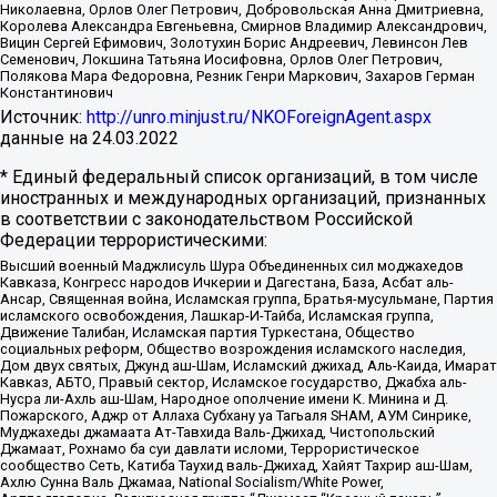
Николаевна, Орлов Олег Петрович, Добровольская Анна Дмитриевна,
Королева Александра Евгеньевна, Смирнов Владимир Александрович,
Вицин Сергей Ефимович, Золотухин Борис Андреевич, Левинсон Лев
Семенович, Локшина Татьяна Иосифовна, Орлов Олег Петрович,
Полякова Мара Федоровна, Резник Генри Маркович, Захаров Герман
Константинович
Источник:
http://unro.minjust.ru/NKOForeignAgent.aspx
данные на
24.03.2022
* Единый федеральный список организаций, в том числе
иностранных и международных организаций, признанных
в соответствии с законодательством Российской
Федерации террористическими:
Высший военный Маджлисуль Шура Объединенных сил моджахедов
Кавказа, Конгресс народов Ичкерии и Дагестана, База, Асбат аль-
Ансар, Священная война, Исламская группа, Братья-мусульмане, Партия
исламского освобождения, Лашкар-И-Тайба, Исламская группа,
Движение Талибан, Исламская партия Туркестана, Общество
социальных реформ, Общество возрождения исламского наследия,
Дом двух святых, Джунд аш-Шам, Исламский джихад, Аль-Каида, Имарат
Кавказ, АБТО, Правый сектор, Исламское государство, Джабха аль-
Нусра ли-Ахль аш-Шам, Народное ополчение имени К. Минина и Д.
Пожарского, Аджр от Аллаха Субхану уа Тагьаля SHAM, АУМ Синрике,
Муджахеды джамаата Ат-Тавхида Валь-Джихад, Чистопольский
Джамаат, Рохнамо ба суи давлати исломи, Террористическое
сообщество Сеть, Катиба Таухид валь-Джихад, Хайят Тахрир аш-Шам,
Ахлю Сунна Валь Джамаа, National Socialism/White Power,