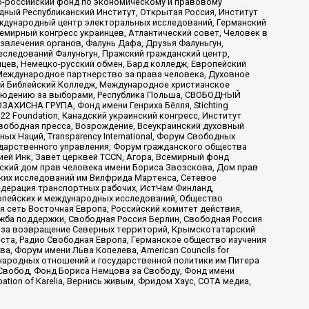
-российский фонд по экономическому и правовому
ый Республиканский Институт, Открытая Россия, Институт
ждународный центр электоральных исследований, Германский
мирный конгресс украинцев, Атлантический совет, Человек в
звлечения органов, Фалунь Дафа, Друзья Фалуньгун,
еследований Фалуньгун, Пражский гражданский центр,
цев, Немецко-русский обмен, Бард колледж, Европейский
Международное партнерство за права человека, Духовное
ый Библейский Колледж, Международное христианское
аблюдению за выборами, Республика Польша, СВОБОДНЫЙ
АХИСНА ГРУПА, Фонд имени Генриха Бёлля, Stichting
t 22 Foundation, Канадский украинский конгресс, Институт
вободная пресса, Возрождение, Всеукраинский духовный
х Наций, Transparеncy International, Форум Свободных
ударственного управления, Форум гражданского общества
ией Инк, Завет церквей TCCN, Агора, Всемирный фонд
сский дом прав человека имени Бориса Звозскова, Дом прав
ских исследований им Вилфрида Мартенса, Сетевое
едерация транспортных рабочих, ИстЧам Финланд,
ропейских и международных исследований, Общество
я сеть Восточная Европа, Российский комитет действия,
жба поддержки, Свободная Россия Берлин, Свободная Россия
оюз за возвращение Северных территорий, Крымскотатарский
 креста, Радио Свободная Европа, Германское общество изучения
 Форум имени Льва Копелева, American Councils for
международных отношений и государственной политики им Питера
Свобод, Фонд Бориса Немцова за Свободу, Фонд имени
ion of Karelia, Вернись живым, Фридом Хаус, СОТА медиа,