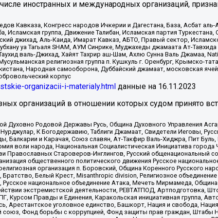
 числе иностранных и международных организаций, призна
в Кавказа, Конгресс народов Ичкерии и Дагестана, База, Асбат аль-Ан
ба, Исламская группа, Движение Талибан, Исламская партия Туркестан
ский джихад, Аль-Каида, Имарат Кавказ, АБТО, Правый сектор, Исламск
Субхану уа Тагьаля SHAM, АУМ Синрике, Муджахеды джамаата Ат-Тавхида
ухид валь-Джихад, Хайят Тахрир аш-Шам, Ахлю Сунна Валь Джамаа, Natio
Мусульманская религиозная группа п. Кушкуль г. Оренбург, Крымско-т
кистана, Народная самооборона, Дуббайский джамаат, московская ячей
добровольческий корпус
istskie-organizacii-i-materialy.html
данные на
16.11.2023
зных организаций в отношении которых судом принято вс
ской Духовно Родовой Державы Русь, Община Духовного Управления Асг
Нурджулар, К Богодержавию, Таблиги Джамаат, Свидетели Иеговы, Рус
, Балкарии и Карачая, Союз славян, Ат-Такфир Валь-Хиджра, Пит Буль,
рмия воли народа, Национальная Социалистическая Инициатива города 
ви Православных Староверов-Инглингов, Русский общенациональный сою
ганизация общественного политического движения Русское национально
елигиозная организация п. Боровский, Община Коренного Русского нар
 Братство, Белый Крест, Misanthropic division, Религиозное объединен
е, Русское национальное объединение Атака, Мечеть Мирмамеда, Община
йствии экстремистской деятельности, РЕВТАТПОД, Артподготовка, Што
, Курсом Правды и Единения, Каракольская инициативная группа, Автог
ь, Арестантское уголовное единство, Башкорт, Нация и свобода, Нация и
союз, Фонд борьбы с коррупцией, Фонд защиты прав граждан, Штабы На