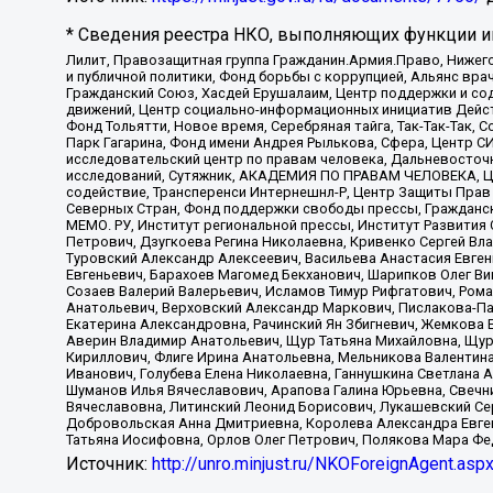
* Сведения реестра НКО, выполняющих функции ин
Лилит, Правозащитная группа Гражданин.Армия.Право, Нижего
и публичной политики, Фонд борьбы с коррупцией, Альянс вр
Гражданский Союз, Хасдей Ерушалаим, Центр поддержки и сод
движений, Центр социально-информационных инициатив Дейс
Фонд Тольятти, Новое время, Серебряная тайга, Так-Так-Так,
Парк Гагарина, Фонд имени Андрея Рылькова, Сфера, Центр С
исследовательский центр по правам человека, Дальневосточн
исследований, Сутяжник, АКАДЕМИЯ ПО ПРАВАМ ЧЕЛОВЕКА, Це
содействие, Трансперенси Интернешнл-Р, Центр Защиты Прав
Северных Стран, Фонд поддержки свободы прессы, Гражданск
МЕМО. РУ, Институт региональной прессы, Институт Развити
Петрович, Дзугкоева Регина Николаевна, Кривенко Сергей В
Туровский Александр Алексеевич, Васильева Анастасия Евген
Евгеньевич, Барахоев Магомед Бекханович, Шарипков Олег В
Созаев Валерий Валерьевич, Исламов Тимур Рифгатович, Рома
Анатольевич, Верховский Александр Маркович, Пислакова-Па
Екатерина Александровна, Рачинский Ян Збигневич, Жемкова 
Аверин Владимир Анатольевич, Щур Татьяна Михайловна, Щур
Кириллович, Флиге Ирина Анатольевна, Мельникова Валентин
Иванович, Голубева Елена Николаевна, Ганнушкина Светлана 
Шуманов Илья Вячеславович, Арапова Галина Юрьевна, Свечн
Вячеславовна, Литинский Леонид Борисович, Лукашевский Се
Добровольская Анна Дмитриевна, Королева Александра Евген
Татьяна Иосифовна, Орлов Олег Петрович, Полякова Мара Фе
Источник:
http://unro.minjust.ru/NKOForeignAgent.asp