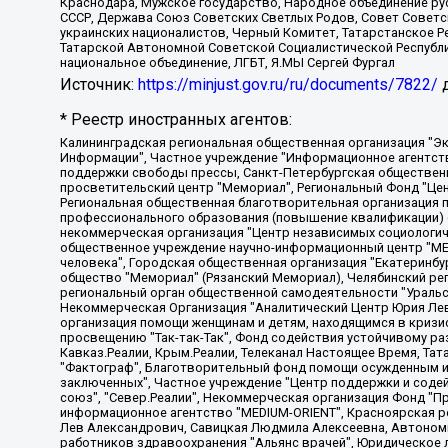
Краснодара, Мужское государство, Народное объединение ру
СССР, Держава Союз Советских Светлых Родов, Совет Советски
украинских националистов, Черный Комитет, Татарстанское 
Татарской Автономной Советской Социалистической Республи
национальное объединение, ЛГБТ, Я.МЫ Сергей Фургал
Источник:
https://minjust.gov.ru/ru/documents/7822/
д
* Реестр иностранных агентов:
Калининградская региональная общественная организация "Экозащита!-Женсовет", Фонд содействия защите прав и свобод граждан "Общественный вердикт", Фонд "Институт Развития Свободы Информации", Частное учреждение "Информационное агентство МЕМО. РУ", Региональная общественная организация "Общественная комиссия по сохранению наследия академика Сахарова", Фонд поддержки свободы прессы, Санкт-Петербургская общественная правозащитная организация "Гражданский контроль", Межрегиональная общественная организация "Информационно-просветительский центр "Мемориал", Региональный Фонд "Центр Защиты Прав Средств Массовой Информации", с 05.12.2023 Фонд "Центр Защиты Прав Средств массовой информации", Региональная общественная благотворительная организация помощи беженцам и мигрантам "Гражданское содействие", Негосударственное образовательное учреждение дополнительного профессионального образования (повышение квалификации) специалистов "АКАДЕМИЯ ПО ПРАВАМ ЧЕЛОВЕКА", Свердловская региональная общественная организация "Сутяжник", Автономная некоммерческая организация "Центр независимых социологических исследований", Союз общественных объединений "Российский исследовательский центр по правам человека", Региональное общественное учреждение научно-информационный центр "МЕМОРИАЛ", Некоммерческая организация "Фонд защиты гласности", Автономная некоммерческая организация "Институт прав человека", Городская общественная организация "Екатеринбургское общество "МЕМОРИАЛ", Городская общественная организация "Рязанское историко-просветительское и правозащитное общество "Мемориал" (Рязанский Мемориал), Челябинский региональный орган общественной самодеятельности – женское общественное объединение "Женщины Евразии", Челябинский региональный орган общественной самодеятельности "Уральская правозащитная группа", Фонд содействия защите здоровья и социальной справедливости имени Андрея Рылькова, Автономная Некоммерческая Организация "Аналитический Центр Юрия Левады", Автономная некоммерческая организация социальной поддержки населения "Проект Апрель", Региональная общественная организация помощи женщинам и детям, находящимся в кризисной ситуации "Информационно-методический центр "Анна", Фонд содействия развитию массовых коммуникаций и правовому просвещению "Так-так-Так", Фонд содействия устойчивому развитию "Серебряная тайга", Свердловский региональный общественный фонд социальных проектов "Новое время", "Idel.Реалии", Кавказ.Реалии, Крым.Реалии, Телеканал Настоящее Время, Татаро-башкирская служба Радио Свобода (Azatliq Radiosi), Радио Свободная Европа/Радио Свобода (PCE/PC), "Сибирь.Реалии", "Фактограф", Благотворительный фонд помощи осужденным и их семьям, Автономная некоммерческая организация "Институт глобализации и социальных движений", Фонд "В защиту прав заключенных", Частное учреждение "Центр поддержки и содействия развитию средств массовой информации", Пензенский региональный общественный благотворительный фонд "Гражданский союз", "Север.Реалии", Некоммерческая организация Фонд "Правовая инициатива", Общество с ограниченной ответственностью "Радио Свободная Европа/Радио Свобода", Чешское информационное агентство "MEDIUM-ORIENT", Красноярская региональная общественная организация