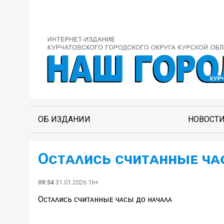
ОБ ИЗДАНИИ
НОВОСТ
Оᴄᴛᴀᴧиᴄь ᴄчиᴛᴀнныᴇ чᴀ
09:54
31.01.2026 16+
Оᴄᴛᴀᴧиᴄь ᴄчиᴛᴀнныᴇ чᴀᴄы дᴏ нᴀчᴀᴧᴀ