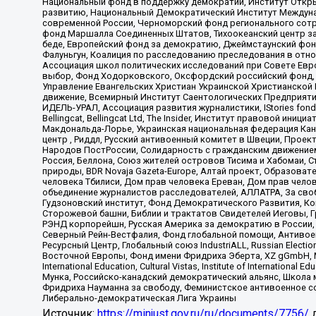
Национальный фонд в поддержку демократии, Институт Откр
развитию, Национальный Демократический Институт Междуна
современной России, Черноморский фонд регионального сот
фонд Маршалла Соединенных Штатов, Тихоокеанский центр за
беде, Европейский фонд за демократию, Джеймстаунский фонд
Фалуньгун, Коалиция по расследованию преследования в отно
Ассоциация школ политических исследований при Совете Евр
выбор, Фонд Ходорковского, Оксфордский российский фонд, 
Управление Евангельских Христиан Украинской Христианской
движение, Всемирный Институт Саентологических Предприяти
ИДЕЛЬ-УРАЛ, Ассоциация развития журналистики, IStories fo
Bellingcat, Bellingcat Ltd, The Insider, Институт правовой ин
Макдональда-Лорье, Украинская национальная федерация Кан
центр , Риддл, Русский антивоенный комитет в Швеции, Проект
Народов ПостРоссии, Солидарность с гражданским движением 
Россия, Беллона, Союз жителей островов Тисима и Хабомаи, 
природы, BDR Novaja Gazeta-Europe, Алтай проект, Образова
человека Тбилиси, Дом прав человека Ереван, Дом прав челов
объединение журналистов расследователей, АЛЛАТРА, За своб
Гудзоновский институт, Фонд Демократического Развития, К
Сторожевой башни, Библии и трактатов Свидетелей Иеговы, Г
РЭНД корпорейшн, Русская Америка за демократию в России, 
Северный Рейн-Вестфалия, Фонд глобальной помощи, Антивоенн
Ресурсный Центр, Глобальный союз IndustriALL, Russian Electi
Восточной Европы, Фонд имени Фридриха Эберта, XZ gGmbH, М
International Education, Cultural Vistas, Institute of Intern
Мунка, Российско-канадский демократический альянс, Школа
Фридриха Науманна за свободу, Феминистское антивоенное соп
Либерально-демократическая Лига Украины
Источник:
https://minjust.gov.ru/ru/documents/7756/
д