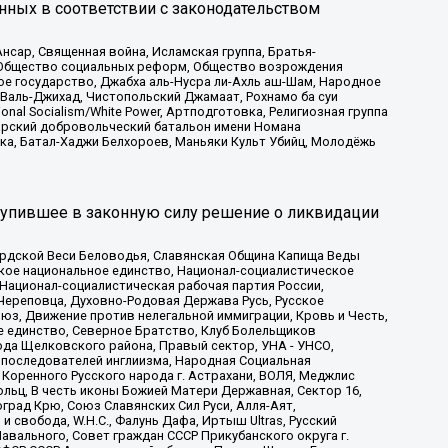
нных в соответствии с законодательством
сар, Священная война, Исламская группа, Братья-
а, Общество социальных реформ, Общество возрождения
ое государство, Джабха аль-Нусра ли-Ахль аш-Шам, Народное
 Валь-Джихад, Чистопольский Джамаат, Рохнамо ба суи
nal Socialism/White Power, Артподготовка, Религиозная группа
атарский добровольческий батальон имени Номана
ка, Батал-Хаджи Белхороев, Маньяки Культ Убийц, Молодёжь
тупившее в законную силу решение о ликвидации
ардской Веси Беловодья, Славянская Община Капища Веды
ское национальное единство, Национал-социалистическое
 Национал-социалистическая рабочая партия России,
Череповца, Духовно-Родовая Держава Русь, Русское
з, Движение против нелегальной иммиграции, Кровь и Честь,
е единство, Северное Братство, Клуб Болельщиков
ода Щелковского района, Правый сектор, УНА - УНСО,
ие последователей инглиизма, Народная Социальная
 Коренного Русского народа г. Астрахани, ВОЛЯ, Меджлис
льц, В честь иконы Божией Матери Державная, Сектор 16,
рад Крю, Союз Славянских Сил Руси, Алля-Аят,
 свобода, W.H.С., Фалунь Дафа, Иртыш Ultras, Русский
вального, Совет граждан СССР Прикубанского округа г.