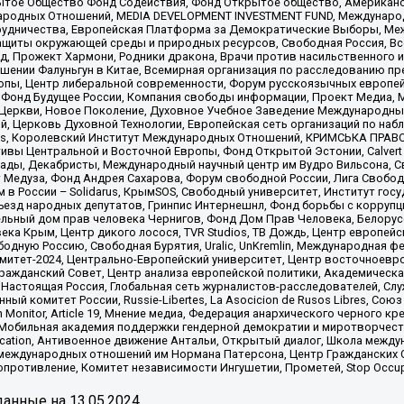
ытое Общество Фонд Содействия, Фонд Открытое общество, Американо
родных Отношений, MEDIA DEVELOPMENT INVESTMENT FUND, Международн
рудничества, Европейская Платформа за Демократические Выборы, Ме
щиты окружающей среды и природных ресурсов, Свободная Россия, Все
, Прожект Хармони, Родники дракона, Врачи против насильственного и
шении Фалуньгун в Китае, Всемирная организация по расследованию пр
опы, Центр либеральной современности, Форум русскоязычных европей
Фонд Будущее России, Компания свободы информации, Проект Медиа, 
 Церкви, Новое Поколение, Духовное Учебное Заведение Международн
й, Церковь Духовной Технологии, Европейская сеть организаций по н
nds, Королевский Институт Международных Отношений, КРИМСЬКА ПРАВОЗ
ициативы Центральной и Восточной Европы, Фонд Открытой Эстонии, Calver
ады, Декабристы, Международный научный центр им Вудро Вильсона, С
 Медуза, Фонд Андрея Сахарова, Форум свободной России, Лига Свободны
в России – Solidarus, КрымSOS, Свободный университет, Институт гос
Съезд народных депутатов, Гринпис Интернешнл, Фонд борьбы с коррупц
тельный дом прав человека Чернигов, Фонд Дом Прав Человека, Белору
ека Крым, Центр дикого лосося, TVR Studios, ТВ Дождь, Центр европей
одную Россию, Свободная Бурятия, Uralic, UnKremlin, Международная ф
омитет-2024, Центрально-Европейский университет, Центр восточноев
ражданский Совет, Центр анализа европейской политики, Академическа
Настоящая Россия, Глобальная сеть журналистов-расследователей, Слу
ый комитет России, Russie-Libertes, La Asocicion de Rusos Libres, С
on Monitor, Article 19, Мнение медиа, Федерация анархического черного
обильная академия поддержки гендерной демократии и миротворчества,
ational Education, Антивоенное движение Антальи, Открытый диалог, Школа 
 международных отношений им Нормана Патерсона, Центр Гражданских 
ротивление, Комитет независимости Ингушетии, Прометей, Stop Occupat
анные на
13.05.2024