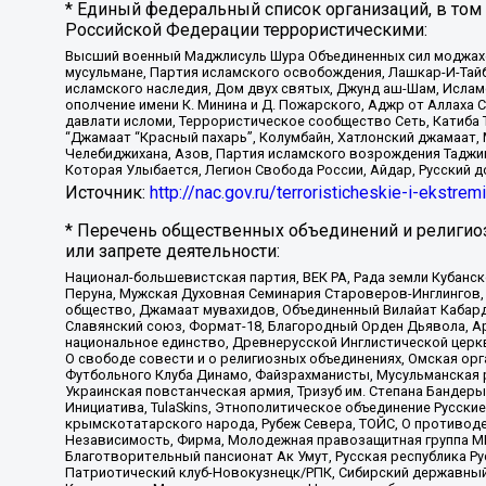
* Единый федеральный список организаций, в том
Российской Федерации террористическими:
Высший военный Маджлисуль Шура Объединенных сил моджахедо
мусульмане, Партия исламского освобождения, Лашкар-И-Тай
исламского наследия, Дом двух святых, Джунд аш-Шам, Ислам
ополчение имени К. Минина и Д. Пожарского, Аджр от Аллаха 
давлати исломи, Террористическое сообщество Сеть, Катиба Та
“Джамаат “Красный пахарь”, Колумбайн, Хатлонский джамаат, 
Челебиджихана, Азов, Партия исламского возрождения Таджи
Которая Улыбается, Легион Свобода России, Айдар, Русский 
Источник:
http://nac.gov.ru/terroristicheskie-i-ekstrem
* Перечень общественных объединений и религио
или запрете деятельности:
Национал-большевистская партия, ВЕК РА, Рада земли Кубан
Перуна, Мужская Духовная Семинария Староверов-Инглингов, 
общество, Джамаат мувахидов, Объединенный Вилайат Кабарды
Славянский союз, Формат-18, Благородный Орден Дьявола, А
национальное единство, Древнерусской Инглистической церк
О свободе совести и о религиозных объединениях, Омская ор
Футбольного Клуба Динамо, Файзрахманисты, Мусульманская р
Украинская повстанческая армия, Тризуб им. Степана Бандеры,
Инициатива, TulaSkins, Этнополитическое объединение Русски
крымскотатарского народа, Рубеж Севера, ТОЙС, О противоде
Независимость, Фирма, Молодежная правозащитная группа МПГ
Благотворительный пансионат Ак Умут, Русская республика Рус
Патриотический клуб-Новокузнецк/РПК, Сибирский державный 