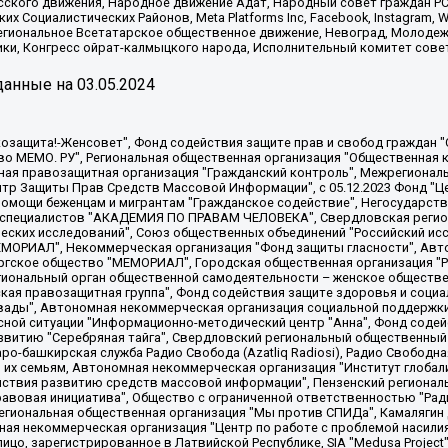
сского движения, Народное движение Адат, Народный совет граждан РС
х Социалистических Районов, Meta Platforms Inc, Facebook, Instagram
Региональное Всетатарское общественное движение, Невоград, Молоде
ки, Конгресс ойрат-калмыцкого народа, Исполнительный комитет сове
анные на
03.05.2024
 "Мы против СПИДа", Камалягин Денис Николаевич, Маркелов Сергей Евгеньевич, Пономарев Лев Александрович, Савицкая Людмила Алексеевна, Автономная некоммерческая организация "Центр по работе с проблемой насилия "НАСИЛИЮ.НЕТ", Межрегиональный профессиональный союз работников здравоохранения "Альянс врачей", Юридическое лицо, зарегистрированное в Латвийской Республике, SIA "Medusa Project" (регистрационный номер 40103797863, дата регистрации 10.06.2014), Некоммерческая организация "Фонд по борьбе с коррупцией", Автономная некоммерческая организация "Институт права и публичной политики", Баданин Роман Сергеевич, Гликин Максим Александрович, Железнова Мария Михайловна, Лукьянова Юлия Сергеевна, Маетная Елизавета Витальевна, Маняхин Петр Борисович, Чуракова Ольга Владимировна, Ярош Юлия Петровна, Юридическое лицо "The Insider SIA", зарегистрированное в Риге, Латвийская Республика (дата регистрации 26.06.2015), являющееся администратором доменного имени интернет-издания "The Insider SIA", https://theins.ru, Постернак Алексей Евгеньевич, Рубин Михаил Аркадьевич, Анин Роман Александрович, Юридическое лицо Istories fonds, зарегистрированное в Латвийской Республике (регистрационный номер 50008295751, дата регистрации 24.02.2020), Великовский Дмитрий Александрович, Долинина Ирина Николаевна, Мароховская Алеся Алексеевна, Шлейнов Роман Юрьевич, Шмагун Олеся Валентиновна, Общество с ограниченной ответственностью "Альтаир 2021", Общество с ограниченной ответственностью "Вега 2021", Общество с ограниченной ответственностью "Главный редактор 2021", Общество с ограниченной ответственностью "Ромашки монолит", Важенков Артем Валерьевич, Ивановская областная общественная организация "Центр гендерных исследований", Гурман Юрий Альбертович, Медиапроект "ОВД-Инфо", Егоров Владимир Владимирович, Жилинский Владимир Александрович, Общество с ограниченной ответственностью "ЗП", Иванова София Юрьевна, Карезина Инна Павловна, Кильтау Екатерина Викторовна, Петров Алексей Викторович, Пискунов Сергей Евгеньевич, Смирнов Сергей Сергеевич, Тихонов Михаил Сергеевич, Общество с ограниченной ответственностью "ЖУРНАЛИСТ-ИНОСТРАННЫЙ АГЕНТ", Арапова Галина Юрьевна, Вольтская Татьяна Анатольевна, Американская компания "Mason G.E.S. Anonymous Foundation" (США), являющаяся владельцем интернет-издания https://mnews.world/, Компания "Stichting Bellingcat", зарегистрированная в Нидерландах (дата регистрации 11.07.2018), Захаров Андрей Вячеславович, Клепиковская Екатерина Дмитриевна, Общество с ограниченной ответственностью "МЕМО", Перл Роман Александрович, Симонов Евгений Алексеевич, Соловьева Елена Анатольевна, Сотников Даниил Владимирович, Сурначева Елизавета Дмитриевна, Автономная некоммерческая организация по защите прав человека и информированию населения "Якутия – Наше Мнение", Общество с ограниченной ответственностью "Москоу диджитал медиа", с 26.01.2023 Общество с ограниченной ответственностью "Чайка Белые сады", Ветошкина Валерия Валерьевна, Заговора Максим Александрович, Межрегиональное общественное движение "Российская ЛГБТ - сеть", Оленичев Максим Владимирович, Павлов Иван Юрьевич, Скворцова Елена Сергеевна, Общество с ограниченной ответственностью "Как бы инагент", Кочетков Игорь Викторович, Общество с ограниченной ответственностью "Честные выборы", Еланчик Олег Александрович, Общество с ограниченной ответственностью "Нобелевский призыв", Гималова Регина Эмилевна, Григорьев Андрей Валерьевич, Григорьева Алина Александровна, Ассоциация по содействию защите прав призывников, альтернативнослужащих и военнослужащих "Правозащитная группа "Гражданин.Армия.Право", Хисамова Регина Фаритовна, Автономная некоммерческая организация по реализации социально-правовых программ "Лилит"