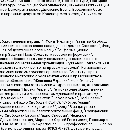
ФСР СССР Архангельской области, Проект Штурм, Граждане
, WhatsApp, СИЧ-С14, Добровольческое Движение Организации
жное Демократическое Движение Весна, Верховный Совет
та народных депутатов Красноярского края, Этническое
, Дальневосточное общественное движение "Маяк", Санкт-Петербургская ЛГБТ-инициативная группа "Выход", Инициативная группа ЛГБТ+ "Реверс", Алексеев Андрей Викторович, Бекбулатова Таисия Львовна, Беляев Иван Михайлович, Владыкина Елена Сергеевна, Гельман Марат Александрович, Никульшина Вероника Юрьевна, Толоконникова Надежда Андреевна, Шендерович Виктор Анатольевич, Общество с ограниченной ответственностью "Данное сообщение", Общество с ограниченной ответственностью Издательский дом "Новая глава", Айнбиндер Александра Александровна, Московский комьюнити-центр для ЛГБТ+инициатив, Благотворительный фонд развития филантропии, Deutsche Welle (Германия, Kurt-Schumacher-Strasse 3, 53113 Bonn), Борзунова Мария Михайловна, Воробьев Виктор Викторович, Голубева Анна Львовна, Константинова Алла Михайловна, Малкова Ирина Владимировна, Мурадов Мурад Абдулгалимович, Осетинская Елизавета Николаевна, Понасенков Евгений Николаевич, Ганапольский Матвей Юрьевич, Киселев Евгений Алексеевич, Борухович Ирина Григорьевна, Дремин Иван Тимофеевич, Дубровский Дмитрий Викторович, Красноярская региональная общественная организация поддержки и развития альтернативных образовательных технологий и межкультурных коммуникаций "ИНТЕРРА", Маяковская Екатерина Алексеевна, Фейгин Марк Захарович, Филимонов Андрей Викторович, Дзугкоева Регина Николаевна, Доброхотов Роман Александрович, Дудь Юрий Александрович, Елкин Сергей Владимирович, Кругликов Кирилл Игоревич, Сабунаева Мария Леонидовна, Семенов Алексей Владимирович, Шаинян Карен Багратович, Шульман Екатерина Михайловна, Асафьев Артур Валерьевич, Вахштайн Виктор Семенович, Венедиктов Алексей Алексеевич, Лушникова Екатерина Евгеньевна, Волков Леонид Михайлович, Невзоров Александр Глебович, Пархоменко Сергей Борисович, Сироткин Ярослав Николаевич, Кара-Мурза Владимир Владимирович, Баранова Наталья Владимировна, Гозман Леонид Яковлевич, Кагарлицкий Борис Юльевич, Климарев Михаил Валерьевич, Милов Владимир Станиславович, Автономная некоммерческая организация Краснодарский центр современного искусства "Типография", Моргенштерн Алишер Тагирович, Соболь Любовь Эдуардовна, Общество с ограниченной ответственностью "ЛИЗА НОРМ", Каспаров Гарри Кимович, Ходорковский Михаил Борисович, Общество с ограниченной ответственностью "Апрельские тезисы", Данилович Ирина Брониславовна, Кашин Олег Владимирович, Петров Николай Владимирович, Пивоваров Алексей Владимирович, Соколов Михаил Владимирович, Цветкова Юлия Владимировна, Чичваркин Евгений Александрович, Комитет против пыток/Команда против пыток, Общество с ограниченной ответственностью "Первый научный", Общество с ограниченной ответственностью "Вертолет и ко", Белоцерковская Вероника Борисовна, Кац Максим Евгеньевич, Лазарева Татьяна Юрьевна, Шаведдинов Руслан Табризович, Яшин Илья Валерьевич, Общество с ограниченной ответственностью "Иноагент ААВ", Алешковский Дмитрий Петрович, Альбац Евгения Марковна, Быков Дмитрий Львович, Галямина Юлия Евгеньевна, Лойко Сергей Леонидович, Мартынов Кирилл Константинович, Медведев Сергей Александрович, Крашенинников Федор Геннадиевич, Гордеева Катерина Вл