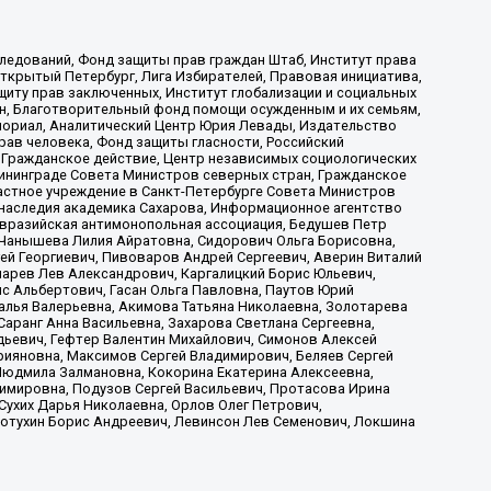
ледований, Фонд защиты прав граждан Штаб, Институт права
Открытый Петербург, Лига Избирателей, Правовая инициатива,
иту прав заключенных, Институт глобализации и социальных
н, Благотворительный фонд помощи осужденным и их семьям,
Мемориал, Аналитический Центр Юрия Левады, Издательство
рав человека, Фонд защиты гласности, Российский
 Гражданское действие, Центр независимых социологических
ининграде Совета Министров северных стран, Гражданское
астное учреждение в Санкт-Петербурге Совета Министров
 наследия академика Сахарова, Информационное агентство
Евразийская антимонопольная ассоциация, Бедушев Петр
 Чанышева Лилия Айратовна, Сидорович Ольга Борисовна,
гей Георгиевич, Пивоваров Андрей Сергеевич, Аверин Виталий
марев Лев Александрович, Каргалицкий Борис Юльевич,
с Альбертович, Гасан Ольга Павловна, Паутов Юрий
алья Валерьевна, Акимова Татьяна Николаевна, Золотарева
аранг Анна Васильевна, Захарова Светлана Сергеевна,
дьевич, Гефтер Валентин Михайлович, Симонов Алексей
рияновна, Максимов Сергей Владимирович, Беляев Сергей
 Людмила Залмановна, Кокорина Екатерина Алексеевна,
имировна, Подузов Сергей Васильевич, Протасова Ирина
Сухих Дарья Николаевна, Орлов Олег Петрович,
отухин Борис Андреевич, Левинсон Лев Семенович, Локшина