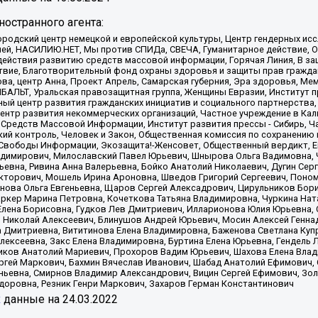
остранного агента:
родский центр немецкой и европейской культуры, Центр гендерных исс
ачей, НАСИЛИЮ.НЕТ, Мы против СПИДа, СВЕЧА, Гуманитарное действие, 
ействия развитию средств массовой информации, Горячая Линия, В защ
твие, Благотворительный фонд охраны здоровья и защиты прав гражда
 Сова, центр Анна, Проект Апрель, Самарская губерния, Эра здоровья, 
ИБАЛЬТ, Уральская правозащитная группа, Женщины Евразии, Институт п
ый центр развития гражданских инициатив и социального партнерства,
нтр развития некоммерческих организаций, Частное учреждение в Кал
 Средств Массовой Информации, Институт развития прессы - Сибирь, Ч
ий контроль, Человек и Закон, Общественная комиссия по сохранению
я Свободы Информации, Экозащита!-Женсовет, Общественный вердикт, 
ладимирович, Милославский Павел Юрьевич, Шнырова Ольга Вадимовна,
ьевна, Ривина Анна Валерьевна, Бойко Анатолий Николаевич, Дугин Сер
икторович, Мошель Ирина Ароновна, Шведов Григорий Сергеевич, Поно
нова Ольга Евгеньевна, Щаров Сергей Алексадрович, Цирульников Бори
ркер Марина Петровна, Кочеткова Татьяна Владимировна, Чуркина Нат
Елена Борисовна, Гудков Лев Дмитриевич, Илларионова Юлия Юрьевна, С
 Николай Алексеевич, Блинушов Андрей Юрьевич, Мосин Алексей Генна
а Дмитриевна, Вититинова Елена Владимировна, Баженова Светлана Куп
Алексеевна, Закс Елена Владимировна, Буртина Елена Юрьевна, Гендель
иков Анатолий Мариевич, Прохоров Вадим Юрьевич, Шахова Елена Влад
ргей Маркович, Бахмин Вячеслав Иванович, Шабад Анатолий Ефимович, 
ьевна, Смирнов Владимир Александрович, Вицин Сергей Ефимович, Зол
доровна, Резник Генри Маркович, Захаров Герман Константинович
x
данные на
24.03.2022