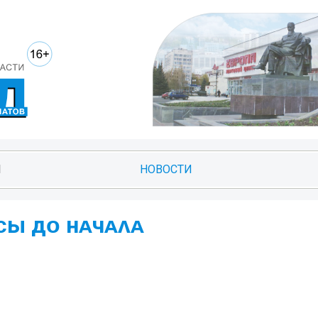
И
НОВОСТИ
ᴄы дᴏ нᴀчᴀᴧᴀ