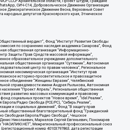
ФСР СССР Архангельской области, Проект Штурм, Граждане
, WhatsApp, СИЧ-С14, Добровольческое Движение Организации
жное Демократическое Движение Весна, Верховный Совет
та народных депутатов Красноярского края, Этническое
, Дальневосточное общественное движение "Маяк", Санкт-Петербургская ЛГБТ-инициативная группа "Выход", Инициативная группа ЛГБТ+ "Реверс", Алексеев Андрей Викторович, Бекбулатова Таисия Львовна, Беляев Иван Михайлович, Владыкина Елена Сергеевна, Гельман Марат Александрович, Никульшина Вероника Юрьевна, Толоконникова Надежда Андреевна, Шендерович Виктор Анатольевич, Общество с ограниченной ответственностью "Данное сообщение", Общество с ограниченной ответственностью Издательский дом "Новая глава", Айнбиндер Александра Александровна, Московский комьюнити-центр для ЛГБТ+инициатив, Благотворительный фонд развития филантропии, Deutsche Welle (Германия, Kurt-Schumacher-Strasse 3, 53113 Bonn), Борзунова Мария Михайловна, Воробьев Виктор Викторович, Голубева Анна Львовна, Константинова Алла Михайловна, Малкова Ирина Владимировна, Мурадов Мурад Абдулгалимович, Осетинская Елизавета Николаевна, Понасенков Евгений Николаевич, Ганапольский Матвей Юрьевич, Киселев Евгений Алексеевич, Борухович Ирина Григорьевна, Дремин Иван Тимофеевич, Дубровский Дмитрий Викторович, Красноярская региональная общественная организация поддержки и развития альтернативных образовательных технологий и межкультурных коммуникаций "ИНТЕРРА", Маяковская Екатерина Алексеевна, Фейгин Марк Захарович, Филимонов Андрей Викторович, Дзугкоева Регина Николаевна, Доброхотов Роман Александрович, Дудь Юрий Александрович, Елкин Сергей Владимирович, Кругликов Кирилл Игоревич, Сабунаева Мария Леонидовна, Семенов Алексей Владимирович, Шаинян Карен Багратович, Шульман Екатерина Михайловна, Асафьев Артур Валерьевич, Вахштайн Виктор Семенович, Венедиктов Алексей Алексеевич, Лушникова Екатерина Евгеньевна, Волков Леонид Михайлович, Невзоров Александр Глебович, Пархоменко Сергей Борисович, Сироткин Ярослав Николаевич, Кара-Мурза Владимир Владимирович, Баранова Наталья Владимировна, Гозман Леонид Яковлевич, Кагарлицкий Борис Юльевич, Климарев Михаил Валерьевич, Милов Владимир Станиславович, Автономная некоммерческая организация Краснодарский центр современного искусства "Типография", Моргенштерн Алишер Тагирович, Соболь Любовь Эдуардовна, Общество с ограниченной ответственностью "ЛИЗА НОРМ", Каспаров Гарри Кимович, Ходорковский Михаил Борисович, Общество с ограниченной ответственностью "Апрельские тезисы", Данилович Ирина Брониславовна, Кашин Олег Владимирович, Петров Николай Владимирович, Пивоваров Алексей Владимирович, Соколов Михаил Владимирович, Цветкова Юлия Владимировна, Чичваркин Евгений Александрович, Комитет против пыток/Команда против пыток, Общество с ограниченной ответственностью "Первый научный", Общество с ограниченной ответственностью "Вертолет и ко", Белоцерковская Вероника Борисовна, Кац Максим Евгеньевич, Лазарева Татьяна Юрьевна, Шаведдинов Руслан Табризович, Яшин Илья Валерьевич, Общество с ограниченной ответственностью "Иноагент ААВ", Алешковский Дмитрий Петрович, Альбац Евгения Марковна, Быков Дмитрий Львович, Галямина Юлия Евгеньевна, Лойко Сергей Леонидович, Мартынов Кирилл Константинович, Медведев Сергей Александрович, Крашенинников Федор Геннадиевич, Гордеева Катерина Вл