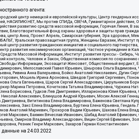
остранного агента:
родский центр немецкой и европейской культуры, Центр гендерных исс
ачей, НАСИЛИЮ.НЕТ, Мы против СПИДа, СВЕЧА, Гуманитарное действие, 
ействия развитию средств массовой информации, Горячая Линия, В защ
твие, Благотворительный фонд охраны здоровья и защиты прав гражда
 Сова, центр Анна, Проект Апрель, Самарская губерния, Эра здоровья, 
ИБАЛЬТ, Уральская правозащитная группа, Женщины Евразии, Институт п
ый центр развития гражданских инициатив и социального партнерства,
нтр развития некоммерческих организаций, Частное учреждение в Кал
 Средств Массовой Информации, Институт развития прессы - Сибирь, Ч
ий контроль, Человек и Закон, Общественная комиссия по сохранению
я Свободы Информации, Экозащита!-Женсовет, Общественный вердикт, 
ладимирович, Милославский Павел Юрьевич, Шнырова Ольга Вадимовна,
ьевна, Ривина Анна Валерьевна, Бойко Анатолий Николаевич, Дугин Сер
икторович, Мошель Ирина Ароновна, Шведов Григорий Сергеевич, Поно
нова Ольга Евгеньевна, Щаров Сергей Алексадрович, Цирульников Бори
ркер Марина Петровна, Кочеткова Татьяна Владимировна, Чуркина Нат
Елена Борисовна, Гудков Лев Дмитриевич, Илларионова Юлия Юрьевна, С
 Николай Алексеевич, Блинушов Андрей Юрьевич, Мосин Алексей Генна
а Дмитриевна, Вититинова Елена Владимировна, Баженова Светлана Куп
Алексеевна, Закс Елена Владимировна, Буртина Елена Юрьевна, Гендель
иков Анатолий Мариевич, Прохоров Вадим Юрьевич, Шахова Елена Влад
ргей Маркович, Бахмин Вячеслав Иванович, Шабад Анатолий Ефимович, 
ьевна, Смирнов Владимир Александрович, Вицин Сергей Ефимович, Зол
доровна, Резник Генри Маркович, Захаров Герман Константинович
x
данные на
24.03.2022