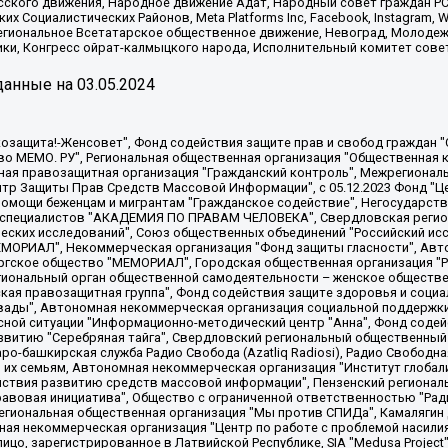
сского движения, Народное движение Адат, Народный совет граждан РС
х Социалистических Районов, Meta Platforms Inc, Facebook, Instagram
Региональное Всетатарское общественное движение, Невоград, Молоде
ки, Конгресс ойрат-калмыцкого народа, Исполнительный комитет сове
анные на
03.05.2024
 "Мы против СПИДа", Камалягин Денис Николаевич, Маркелов Сергей Евгеньевич, Пономарев Лев Александрович, Савицкая Людмила Алексеевна, Автономная некоммерческая организация "Центр по работе с проблемой насилия "НАСИЛИЮ.НЕТ", Межрегиональный профессиональный союз работников здравоохранения "Альянс врачей", Юридическое лицо, зарегистрированное в Латвийской Республике, SIA "Medusa Project" (регистрационный номер 40103797863, дата регистрации 10.06.2014), Некоммерческая организация "Фонд по борьбе с коррупцией", Автономная некоммерческая организация "Институт права и публичной политики", Баданин Роман Сергеевич, Гликин Максим Александрович, Железнова Мария Михайловна, Лукьянова Юлия Сергеевна, Маетная Елизавета Витальевна, Маняхин Петр Борисович, Чуракова Ольга Владимировна, Ярош Юлия Петровна, Юридическое лицо "The Insider SIA", зарегистрированное в Риге, Латвийская Республика (дата регистрации 26.06.2015), являющееся администратором доменного имени интернет-издания "The Insider SIA", https://theins.ru, Постернак Алексей Евгеньевич, Рубин Михаил Аркадьевич, Анин Роман Александрович, Юридическое лицо Istories fonds, зарегистрированное в Латвийской Республике (регистрационный номер 50008295751, дата регистрации 24.02.2020), Великовский Дмитрий Александрович, Долинина Ирина Николаевна, Мароховская Алеся Алексеевна, Шлейнов Роман Юрьевич, Шмагун Олеся Валентиновна, Общество с ограниченной ответственностью "Альтаир 2021", Общество с ограниченной ответственностью "Вега 2021", Общество с ограниченной ответственностью "Главный редактор 2021", Общество с ограниченной ответственностью "Ромашки монолит", Важенков Артем Валерьевич, Ивановская областная общественная организация "Центр гендерных исследований", Гурман Юрий Альбертович, Медиапроект "ОВД-Инфо", Егоров Владимир Владимирович, Жилинский Владимир Александрович, Общество с ограниченной ответственностью "ЗП", Иванова София Юрьевна, Карезина Инна Павловна, Кильтау Екатерина Викторовна, Петров Алексей Викторович, Пискунов Сергей Евгеньевич, Смирнов Сергей Сергеевич, Тихонов Михаил Сергеевич, Общество с ограниченной ответственностью "ЖУРНАЛИСТ-ИНОСТРАННЫЙ АГЕНТ", Арапова Галина Юрьевна, Вольтская Татьяна Анатольевна, Американская компания "Mason G.E.S. Anonymous Foundation" (США), являющаяся владельцем интернет-издания https://mnews.world/, Компания "Stichting Bellingcat", зарегистрированная в Нидерландах (дата регистрации 11.07.2018), Захаров Андрей Вячеславович, Клепиковская Екатерина Дмитриевна, Общество с ограниченной ответственностью "МЕМО", Перл Роман Александрович, Симонов Евгений Алексеевич, Соловьева Елена Анатольевна, Сотников Даниил Владимирович, Сурначева Елизавета Дмитриевна, Автономная некоммерческая организация по защите прав человека и информированию населения "Якутия – Наше Мнение", Общество с ограниченной ответственностью "Москоу диджитал медиа", с 26.01.2023 Общество с ограниченной ответственностью "Чайка Белые сады", Ветошкина Валерия Валерьевна, Заговора Максим Александрович, Межрегиональное общественное движение "Российская ЛГБТ - сеть", Оленичев Максим Владимирович, Павлов Иван Юрьевич, Скворцова Елена Сергеевна, Общество с ограниченной ответственностью "Как бы инагент", Кочетков Игорь Викторович, Общество с ограниченной ответственностью "Честные выборы", Еланчик Олег Александрович, Общество с ограниченной ответственностью "Нобелевский призыв", Гималова Регина Эмилевна, Григорьев Андрей Валерьевич, Григорьева Алина Александровна, Ассоциация по содействию защите прав призывников, альтернативнослужащих и военнослужащих "Правозащитная группа "Гражданин.Армия.Право", Хисамова Регина Фаритовна, Автономная некоммерческая организация по реализации социально-правовых программ "Лилит"