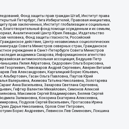
ледований, Фонд защиты прав граждан Штаб, Институт права
Открытый Петербург, Лига Избирателей, Правовая инициатива,
иту прав заключенных, Институт глобализации и социальных
н, Благотворительный фонд помощи осужденным и их семьям,
Мемориал, Аналитический Центр Юрия Левады, Издательство
рав человека, Фонд защиты гласности, Российский
 Гражданское действие, Центр независимых социологических
ининграде Совета Министров северных стран, Гражданское
астное учреждение в Санкт-Петербурге Совета Министров
 наследия академика Сахарова, Информационное агентство
Евразийская антимонопольная ассоциация, Бедушев Петр
 Чанышева Лилия Айратовна, Сидорович Ольга Борисовна,
гей Георгиевич, Пивоваров Андрей Сергеевич, Аверин Виталий
марев Лев Александрович, Каргалицкий Борис Юльевич,
с Альбертович, Гасан Ольга Павловна, Паутов Юрий
алья Валерьевна, Акимова Татьяна Николаевна, Золотарева
аранг Анна Васильевна, Захарова Светлана Сергеевна,
дьевич, Гефтер Валентин Михайлович, Симонов Алексей
рияновна, Максимов Сергей Владимирович, Беляев Сергей
 Людмила Залмановна, Кокорина Екатерина Алексеевна,
имировна, Подузов Сергей Васильевич, Протасова Ирина
Сухих Дарья Николаевна, Орлов Олег Петрович,
отухин Борис Андреевич, Левинсон Лев Семенович, Локшина