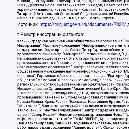
Краснодара, Мужское государство, Народное объединение ру
СССР, Держава Союз Советских Светлых Родов, Совет Советски
украинских националистов, Черный Комитет, Татарстанское 
Татарской Автономной Советской Социалистической Республи
национальное объединение, ЛГБТ, Я.МЫ Сергей Фургал
Источник:
https://minjust.gov.ru/ru/documents/7822/
д
* Реестр иностранных агентов:
Калининградская региональная общественная организация "Экозащита!-Женсовет", Фонд содействия защите прав и свобод граждан "Общественный вердикт", Фонд "Институт Развития Свободы Информации", Частное учреждение "Информационное агентство МЕМО. РУ", Региональная общественная организация "Общественная комиссия по сохранению наследия академика Сахарова", Фонд поддержки свободы прессы, Санкт-Петербургская общественная правозащитная организация "Гражданский контроль", Межрегиональная общественная организация "Информационно-просветительский центр "Мемориал", Региональный Фонд "Центр Защиты Прав Средств Массовой Информации", с 05.12.2023 Фонд "Центр Защиты Прав Средств массовой информации", Региональная общественная благотворительная организация помощи беженцам и мигрантам "Гражданское содействие", Негосударственное образовательное учреждение дополнительного профессионального образования (повышение квалификации) специалистов "АКАДЕМИЯ ПО ПРАВАМ ЧЕЛОВЕКА", Свердловская региональная общественная организация "Сутяжник", Автономная некоммерческая организация "Центр независимых социологических исследований", Союз общественных объединений "Российский исследовательский центр по правам человека", Региональное общественное учреждение научно-информационный центр "МЕМОРИАЛ", Некоммерческая организация "Фонд защиты гласности", Автономная некоммерческая организация "Институт прав человека", Городская общественная организация "Екатеринбургское общество "МЕМОРИАЛ", Городская общественная организация "Рязанское историко-просветительское и правозащитное общество "Мемориал" (Рязанский Мемориал), Челябинский региональный орган общественной самодеятельности – женское общественное объединение "Женщины Евразии", Челябинский региональный орган общественной самодеятельности "Уральская правозащитная группа", Фонд содействия защите здоровья и социальной справедливости имени Андрея Рылькова, Автономная Некоммерческая Организация "Аналитический Центр Юрия Левады", Автономная некоммерческая организация социальной поддержки населения "Проект Апрель", Региональная общественная организация помощи женщинам и детям, находящимся в кризисной ситуации "Информационно-методический центр "Анна", Фонд содействия развитию массовых коммуникаций и правовому просвещению "Так-так-Так", Фонд содействия устойчивому развитию "Серебряная тайга", Свердловский региональный общественный фонд социальных проектов "Новое время", "Idel.Реалии", Кавказ.Реалии, Крым.Реалии, Телеканал Настоящее Время, Татаро-башкирская служба Радио Свобода (Azatliq Radiosi), Радио Свободная Европа/Радио Свобода (PCE/PC), "Сибирь.Реалии", "Фактограф", Благотворительный фонд помощи осужденным и их семьям, Автономная некоммерческая организация "Институт глобализации и социальных движений", Фонд "В защиту прав заключенных", Частное учреждение "Центр поддержки и содействия развитию средств массовой информации", Пензенский региональный общественный благотворительный фонд "Гражданский союз", "Север.Реалии", Некоммерческая организация Фонд "Правовая инициатива", Общество с ограниченной ответственностью "Радио Свободная Европа/Радио Свобода", Чешское информационное агентство "MEDIUM-ORIENT", Красноярская региональная общественная организация