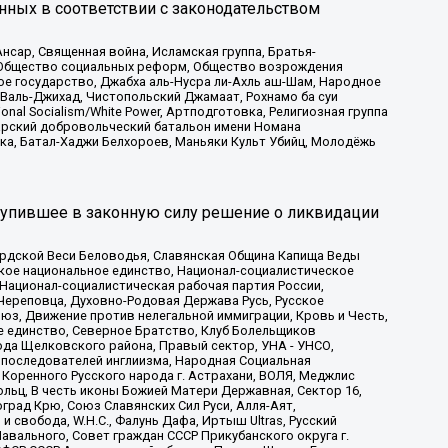
нных в соответствии с законодательством
сар, Священная война, Исламская группа, Братья-
а, Общество социальных реформ, Общество возрождения
ое государство, Джабха аль-Нусра ли-Ахль аш-Шам, Народное
 Валь-Джихад, Чистопольский Джамаат, Рохнамо ба суи
nal Socialism/White Power, Артподготовка, Религиозная группа
атарский добровольческий батальон имени Номана
ка, Батал-Хаджи Белхороев, Маньяки Культ Убийц, Молодёжь
тупившее в законную силу решение о ликвидации
ардской Веси Беловодья, Славянская Община Капища Веды
ское национальное единство, Национал-социалистическое
 Национал-социалистическая рабочая партия России,
Череповца, Духовно-Родовая Держава Русь, Русское
з, Движение против нелегальной иммиграции, Кровь и Честь,
е единство, Северное Братство, Клуб Болельщиков
ода Щелковского района, Правый сектор, УНА - УНСО,
ие последователей инглиизма, Народная Социальная
 Коренного Русского народа г. Астрахани, ВОЛЯ, Меджлис
льц, В честь иконы Божией Матери Державная, Сектор 16,
рад Крю, Союз Славянских Сил Руси, Алля-Аят,
 свобода, W.H.С., Фалунь Дафа, Иртыш Ultras, Русский
вального, Совет граждан СССР Прикубанского округа г.