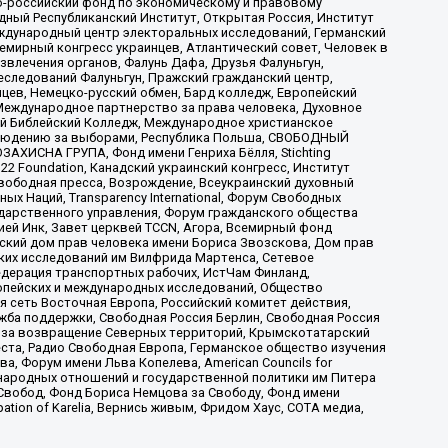
-российский фонд по экономическому и правовому
ый Республиканский Институт, Открытая Россия, Институт
ждународный центр электоральных исследований, Германский
мирный конгресс украинцев, Атлантический совет, Человек в
звлечения органов, Фалунь Дафа, Друзья Фалуньгун,
еследований Фалуньгун, Пражский гражданский центр,
цев, Немецко-русский обмен, Бард колледж, Европейский
Международное партнерство за права человека, Духовное
ый Библейский Колледж, Международное христианское
аблюдению за выборами, Республика Польша, СВОБОДНЫЙ
АХИСНА ГРУПА, Фонд имени Генриха Бёлля, Stichting
t 22 Foundation, Канадский украинский конгресс, Институт
вободная пресса, Возрождение, Всеукраинский духовный
х Наций, Transparеncy International, Форум Свободных
ударственного управления, Форум гражданского общества
ией Инк, Завет церквей TCCN, Агора, Всемирный фонд
сский дом прав человека имени Бориса Звозскова, Дом прав
ских исследований им Вилфрида Мартенса, Сетевое
едерация транспортных рабочих, ИстЧам Финланд,
ропейских и международных исследований, Общество
я сеть Восточная Европа, Российский комитет действия,
жба поддержки, Свободная Россия Берлин, Свободная Россия
оюз за возвращение Северных территорий, Крымскотатарский
 креста, Радио Свободная Европа, Германское общество изучения
 Форум имени Льва Копелева, American Councils for
международных отношений и государственной политики им Питера
Свобод, Фонд Бориса Немцова за Свободу, Фонд имени
ion of Karelia, Вернись живым, Фридом Хаус, СОТА медиа,