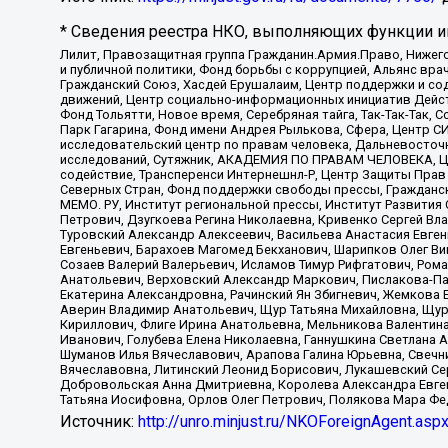
* Сведения реестра НКО, выполняющих функции ин
Лилит, Правозащитная группа Гражданин.Армия.Право, Нижего
и публичной политики, Фонд борьбы с коррупцией, Альянс вр
Гражданский Союз, Хасдей Ерушалаим, Центр поддержки и сод
движений, Центр социально-информационных инициатив Дейс
Фонд Тольятти, Новое время, Серебряная тайга, Так-Так-Так,
Парк Гагарина, Фонд имени Андрея Рылькова, Сфера, Центр С
исследовательский центр по правам человека, Дальневосточн
исследований, Сутяжник, АКАДЕМИЯ ПО ПРАВАМ ЧЕЛОВЕКА, Це
содействие, Трансперенси Интернешнл-Р, Центр Защиты Прав
Северных Стран, Фонд поддержки свободы прессы, Гражданск
МЕМО. РУ, Институт региональной прессы, Институт Развити
Петрович, Дзугкоева Регина Николаевна, Кривенко Сергей В
Туровский Александр Алексеевич, Васильева Анастасия Евген
Евгеньевич, Барахоев Магомед Бекханович, Шарипков Олег В
Созаев Валерий Валерьевич, Исламов Тимур Рифгатович, Рома
Анатольевич, Верховский Александр Маркович, Пислакова-Па
Екатерина Александровна, Рачинский Ян Збигневич, Жемкова 
Аверин Владимир Анатольевич, Щур Татьяна Михайловна, Щур
Кириллович, Флиге Ирина Анатольевна, Мельникова Валентин
Иванович, Голубева Елена Николаевна, Ганнушкина Светлана 
Шуманов Илья Вячеславович, Арапова Галина Юрьевна, Свечн
Вячеславовна, Литинский Леонид Борисович, Лукашевский Се
Добровольская Анна Дмитриевна, Королева Александра Евген
Татьяна Иосифовна, Орлов Олег Петрович, Полякова Мара Фе
Источник:
http://unro.minjust.ru/NKOForeignAgent.asp