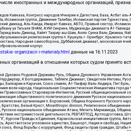
 числе иностранных и международных организаций, призна
в Кавказа, Конгресс народов Ичкерии и Дагестана, База, Асбат аль-Ан
ба, Исламская группа, Движение Талибан, Исламская партия Туркестан
ский джихад, Аль-Каида, Имарат Кавказ, АБТО, Правый сектор, Исламск
Субхану уа Тагьаля SHAM, АУМ Синрике, Муджахеды джамаата Ат-Тавхида
ухид валь-Джихад, Хайят Тахрир аш-Шам, Ахлю Сунна Валь Джамаа, Natio
Мусульманская религиозная группа п. Кушкуль г. Оренбург, Крымско-т
кистана, Народная самооборона, Дуббайский джамаат, московская ячей
добровольческий корпус
istskie-organizacii-i-materialy.html
данные на
16.11.2023
зных организаций в отношении которых судом принято вс
ской Духовно Родовой Державы Русь, Община Духовного Управления Асг
Нурджулар, К Богодержавию, Таблиги Джамаат, Свидетели Иеговы, Рус
, Балкарии и Карачая, Союз славян, Ат-Такфир Валь-Хиджра, Пит Буль,
рмия воли народа, Национальная Социалистическая Инициатива города 
ви Православных Староверов-Инглингов, Русский общенациональный сою
ганизация общественного политического движения Русское национально
елигиозная организация п. Боровский, Община Коренного Русского нар
 Братство, Белый Крест, Misanthropic division, Религиозное объединен
е, Русское национальное объединение Атака, Мечеть Мирмамеда, Община
йствии экстремистской деятельности, РЕВТАТПОД, Артподготовка, Што
, Курсом Правды и Единения, Каракольская инициативная группа, Автог
ь, Арестантское уголовное единство, Башкорт, Нация и свобода, Нация и
союз, Фонд борьбы с коррупцией, Фонд защиты прав граждан, Штабы На