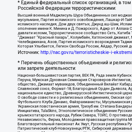
* Единый федеральный список организаций, в том
Российской Федерации террористическими:
Высший военный Маджлисуль Шура Объединенных сил моджахедо
мусульмане, Партия исламского освобождения, Лашкар-И-Тай
исламского наследия, Дом двух святых, Джунд аш-Шам, Ислам
ополчение имени К. Минина и Д. Пожарского, Аджр от Аллаха 
давлати исломи, Террористическое сообщество Сеть, Катиба Та
“Джамаат “Красный пахарь”, Колумбайн, Хатлонский джамаат, 
Челебиджихана, Азов, Партия исламского возрождения Таджи
Которая Улыбается, Легион Свобода России, Айдар, Русский 
Источник:
http://nac.gov.ru/terroristicheskie-i-ekstrem
* Перечень общественных объединений и религио
или запрете деятельности:
Национал-большевистская партия, ВЕК РА, Рада земли Кубан
Перуна, Мужская Духовная Семинария Староверов-Инглингов, 
общество, Джамаат мувахидов, Объединенный Вилайат Кабарды
Славянский союз, Формат-18, Благородный Орден Дьявола, А
национальное единство, Древнерусской Инглистической церк
О свободе совести и о религиозных объединениях, Омская ор
Футбольного Клуба Динамо, Файзрахманисты, Мусульманская р
Украинская повстанческая армия, Тризуб им. Степана Бандеры,
Инициатива, TulaSkins, Этнополитическое объединение Русски
крымскотатарского народа, Рубеж Севера, ТОЙС, О противоде
Независимость, Фирма, Молодежная правозащитная группа МПГ
Благотворительный пансионат Ак Умут, Русская республика Рус
Патриотический клуб-Новокузнецк/РПК, Сибирский державный 