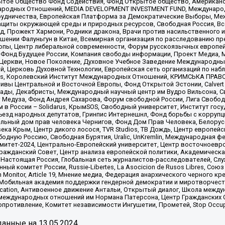
ытое Общество Фонд Содействия, Фонд Открытое общество, Американо
родных Отношений, MEDIA DEVELOPMENT INVESTMENT FUND, Международн
рудничества, Европейская Платформа за Демократические Выборы, Ме
щиты окружающей среды и природных ресурсов, Свободная Россия, Все
, Прожект Хармони, Родники дракона, Врачи против насильственного и
шении Фалуньгун в Китае, Всемирная организация по расследованию пр
опы, Центр либеральной современности, Форум русскоязычных европей
Фонд Будущее России, Компания свободы информации, Проект Медиа, 
 Церкви, Новое Поколение, Духовное Учебное Заведение Международн
й, Церковь Духовной Технологии, Европейская сеть организаций по н
nds, Королевский Институт Международных Отношений, КРИМСЬКА ПРАВОЗ
ициативы Центральной и Восточной Европы, Фонд Открытой Эстонии, Calver
ады, Декабристы, Международный научный центр им Вудро Вильсона, С
 Медуза, Фонд Андрея Сахарова, Форум свободной России, Лига Свободны
в России – Solidarus, КрымSOS, Свободный университет, Институт гос
Съезд народных депутатов, Гринпис Интернешнл, Фонд борьбы с коррупц
тельный дом прав человека Чернигов, Фонд Дом Прав Человека, Белору
ека Крым, Центр дикого лосося, TVR Studios, ТВ Дождь, Центр европей
одную Россию, Свободная Бурятия, Uralic, UnKremlin, Международная ф
омитет-2024, Центрально-Европейский университет, Центр восточноев
ражданский Совет, Центр анализа европейской политики, Академическа
Настоящая Россия, Глобальная сеть журналистов-расследователей, Слу
ый комитет России, Russie-Libertes, La Asocicion de Rusos Libres, С
on Monitor, Article 19, Мнение медиа, Федерация анархического черного
обильная академия поддержки гендерной демократии и миротворчества,
ational Education, Антивоенное движение Антальи, Открытый диалог, Школа 
 международных отношений им Нормана Патерсона, Центр Гражданских 
ротивление, Комитет независимости Ингушетии, Прометей, Stop Occupat
анные на
13.05.2024