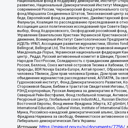
Национальный фонд в поддержку демократии, Институт Откр
развитию, Национальный Демократический Институт Междуна
современной России, Черноморский фонд регионального сот
фонд Маршалла Соединенных Штатов, Тихоокеанский центр за
беде, Европейский фонд за демократию, Джеймстаунский фонд
Фалуньгун, Коалиция по расследованию преследования в отно
Ассоциация школ политических исследований при Совете Евр
выбор, Фонд Ходорковского, Оксфордский российский фонд, 
Управление Евангельских Христиан Украинской Христианской
движение, Всемирный Институт Саентологических Предприяти
ИДЕЛЬ-УРАЛ, Ассоциация развития журналистики, IStories fo
Bellingcat, Bellingcat Ltd, The Insider, Институт правовой ин
Макдональда-Лорье, Украинская национальная федерация Кан
центр , Риддл, Русский антивоенный комитет в Швеции, Проект
Народов ПостРоссии, Солидарность с гражданским движением 
Россия, Беллона, Союз жителей островов Тисима и Хабомаи, 
природы, BDR Novaja Gazeta-Europe, Алтай проект, Образова
человека Тбилиси, Дом прав человека Ереван, Дом прав челов
объединение журналистов расследователей, АЛЛАТРА, За своб
Гудзоновский институт, Фонд Демократического Развития, К
Сторожевой башни, Библии и трактатов Свидетелей Иеговы, Г
РЭНД корпорейшн, Русская Америка за демократию в России, 
Северный Рейн-Вестфалия, Фонд глобальной помощи, Антивоенн
Ресурсный Центр, Глобальный союз IndustriALL, Russian Electi
Восточной Европы, Фонд имени Фридриха Эберта, XZ gGmbH, М
International Education, Cultural Vistas, Institute of Intern
Мунка, Российско-канадский демократический альянс, Школа
Фридриха Науманна за свободу, Феминистское антивоенное соп
Либерально-демократическая Лига Украины
Источник:
https://minjust.gov.ru/ru/documents/7756/
д