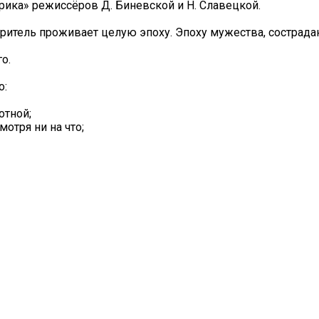
ика» режиссёров Д. Биневской и Н. Славецкой.
 зритель проживает целую эпоху. Эпоху мужества, сострада
о.
о:
отной;
отря ни на что;