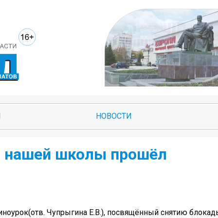
И
НОВОСТИ
я нашей школы прошёл
оурок(отв. Чупрыгина Е.В.), посвящённый снятию блокад