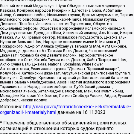
Высший военный Маджлисуль Шура Объединенных сил моджахедов
Кавказа, Конгресс народов Ичкерии и Дагестана, База, Асбат аль-
Ансар, Священная война, Исламская группа, Братья-мусульмане, Партия
исламского освобождения, Лашкар-И-Тайба, Исламская группа,
Движение Талибан, Исламская партия Туркестана, Общество
социальных реформ, Общество возрождения исламского наследия,
Дом двух святых, Джунд аш-Шам, Исламский джихад, Аль-Каида, Имарат
Кавказ, АБТО, Правый сектор, Исламское государство, Джабха аль-
Нусра ли-Ахль аш-Шам, Народное ополчение имени К. Минина и Д.
Пожарского, Аджр от Аллаха Субхану уа Тагьаля SHAM, АУМ Синрике,
Муджахеды джамаата Ат-Тавхида Валь-Джихад, Чистопольский
Джамаат, Рохнамо ба суи давлати исломи, Террористическое
сообщество Сеть, Катиба Таухид валь-Джихад, Хайят Тахрир аш-Шам,
Ахлю Сунна Валь Джамаа, National Socialism/White Power,
Артподготовка, Религиозная группа “Джамаат “Красный пахарь”,
Колумбайн, Хатлонский джамаат, Мусульманская религиозная группа п.
Кушкуль г. Оренбург, Крымско-татарский добровольческий батальон
имени Номана Челебиджихана, Азов, Партия исламского возрождения
Таджикистана, Народная самооборона, Дуббайский джамаат,
московская ячейка, Батал-Хаджи Белхороев, Маньяки Культ Убийц,
Молодёжь Которая Улыбается, Легион Свобода России, Айдар, Русский
добровольческий корпус
Источник:
http://nac.gov.ru/terroristicheskie-i-ekstremistskie-
organizacii-i-materialy.html
данные на
16.11.2023
* Перечень общественных объединений и религиозных
организаций в отношении которых судом принято