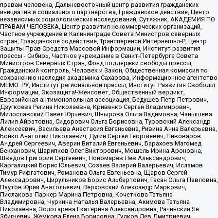
правам человека, Дальневосточный центр развития гражданских
инициатив и социального партнерства, Гражданское действие, Центр
независимых социологических исследований, Сутяжник, АКАДЕМИЯ ПО
ПРАВАМ ЧЕЛОВЕКА, Центр развития некоммерческих организаций,
Частное учреждение в Калининграде Совета Министров северных
стран, Гражданское содействие, Трансперенси Интернешнл-Р, Центр
Защиты Прав Средств Массовой Информации, Институт развития
прессы - Сибирь, Частное учреждение в Санкт-Петербурге Совета
Министров Северных Стран, Фонд поддержки свободы прессы,
Гражданский контроль, Человек и Закон, Общественная комиссия по
сохранению наследия академика Сахарова, Информационное агентство
МЕМО. РУ, Институт региональной прессы, Институт Развития Свободы
Информации, Экозащита!-Женсовет, Общественный вердикт,
Евразийская антимонопольная ассоциация, Бедушев Петр Петрович,
Дзугкоева Регина Николаевна, Кривенко Сергей Владимирович,
Милославский Павел Юрьевич, Шнырова Ольга Вадимовна, Чанышева
Лилия Айратовна, Сидорович Ольга Борисовна, Туровский Александр
Алексеевич, Васильева Анастасия Евгеньевна, Ривина Анна Валерьевна,
Бойко Анатолий Николаевич, Дугин Сергей Георгиевич, Пивоваров
Андрей Сергеевич, Аверин Виталий Евгеньевич, Барахоев Магомед
Бекханович, Шарипков Олег Викторович, Мошель Ирина Ароновна,
Шведов Григорий Сергеевич, Пономарев Лев Александрович,
Каргалицкий Борис Юльевич, Созаев Валерий Валерьевич, Исламов
Тимур Рифгатович, Романова Ольга Евгеньевна, Щаров Сергей
Алексадрович, Цирульников Борис Альбертович, Гасан Ольга Павловна,
Паутов Юрий Анатольевич, Верховский Александр Маркович,
Пислакова-Паркер Марина Петровна, Кочеткова Татьяна
Владимировна, Чуркина Наталья Валерьевна, Акимова Татьяна
Николаевна, Золотарева Екатерина Александровна, Рачинский Ян
Збигневич, Жемкова Елена Борисовна, Гудков Лев Дмитриевич,