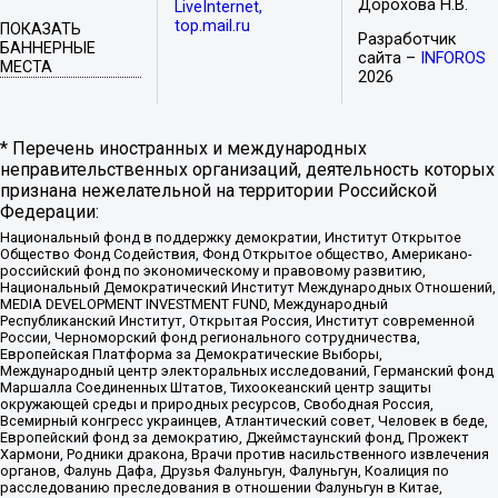
Дорохова Н.В.
LiveInternet,
top.mail.ru
ПОКАЗАТЬ
Разработчик
БАННЕРНЫЕ
сайта –
INFOROS
МЕСТА
2026
* Перечень иностранных и международных
неправительственных организаций, деятельность которых
признана нежелательной на территории Российской
Федерации:
Национальный фонд в поддержку демократии, Институт Открытое
Общество Фонд Содействия, Фонд Открытое общество, Американо-
российский фонд по экономическому и правовому развитию,
Национальный Демократический Институт Международных Отношений,
MEDIA DEVELOPMENT INVESTMENT FUND, Международный
Республиканский Институт, Открытая Россия, Институт современной
России, Черноморский фонд регионального сотрудничества,
Европейская Платформа за Демократические Выборы,
Международный центр электоральных исследований, Германский фонд
Маршалла Соединенных Штатов, Тихоокеанский центр защиты
окружающей среды и природных ресурсов, Свободная Россия,
Всемирный конгресс украинцев, Атлантический совет, Человек в беде,
Европейский фонд за демократию, Джеймстаунский фонд, Прожект
Хармони, Родники дракона, Врачи против насильственного извлечения
органов, Фалунь Дафа, Друзья Фалуньгун, Фалуньгун, Коалиция по
расследованию преследования в отношении Фалуньгун в Китае,