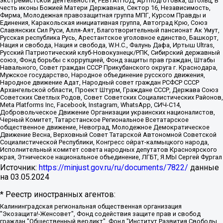
экстремистской деятельности, РЕВТАТПОД, Артподготовка, Штольц, В
честь иконы Божией Матери Державная, Сектор 16, Независимость,
Фирма, Молодежная правозащитная группа МПГ, Курсом Правды и
Единения, Каракольская инициативная группа, Автоград Крю, Союз
Славянских Сил Руси, Алля-Аят, Благотворительный пансионат Ак Умут,
Русская республика Русь, Арестантское уголовное единство, Башкорт,
Нация и свобода, Нация и свобода, W.H.С., Фалунь Дафа, Иртыш Ultras,
Русский Патриотический клуб-Новокузнецк/РПК, Сибирский державный
союз, Фонд борьбы с коррупцией, Фонд защиты прав граждан, Штабы
Навального, Совет граждан СССР Прикубанского округа г. Краснодара,
Мужское государство, Народное объединение русского движения,
Народное движение Адат, Народный совет граждан РСФСР СССР
Архангельской области, Проект Штурм, Граждане СССР, Держава Союз
Советских Светлых Родов, Совет Советских Социалистических Районов,
Meta Platforms Inc, Facebook, Instagram, WhatsApp, СИЧ-С14,
Добровольческое Движение Организации украинских националистов,
Черный Комитет, Татарстанское Региональное Всетатарское
общественное движение, Невоград, Молодежное Демократическое
Движение Весна, Верховный Совет Татарской Автономной Советской
Социалистической Республики, Конгресс ойрат-калмыцкого народа,
Исполнительный комитет совета народных депутатов Красноярского
края, Этническое национальное объединение, ЛГБТ, Я.МЫ Сергей Фургал
Источник:
https://minjust.gov.ru/ru/documents/7822/
данные
на
03.05.2024
* Реестр иностранных агентов:
Калининградская региональная общественная организация "Экозащита!-Женсовет", Фонд содействия защите прав и свобод граждан "Общественный вердикт", Фонд "Институт Развития Свободы Информации", Частное учреждение "Информационное агентство МЕМО. РУ", Региональная общественная организация "Общественная комиссия по сохранению наследия академика Сахарова", Фонд поддержки свободы прессы, Санкт-Петербургская общественная правозащитная организация "Гражданский контроль", Межрегиональная общественная организация "Информационно-просветительский центр "Мемориал", Региональный Фонд "Центр Защиты Прав Средств Массовой Информации", с 05.12.2023 Фонд "Центр Защиты Прав Средств массовой информации", Региональная общественная благотворительная организация помощи беженцам и мигрантам "Гражданское содействие", Негосударственное образовательное учреждение дополнительного профессионального образования (повышение квалификации) специалистов "АКАДЕМИЯ ПО ПРАВАМ ЧЕЛОВЕКА", Свердловская региональная общественная организация "Сутяжник", Автономная некоммерческая организация "Центр независимых социологических исследований", Союз общественных объединений "Российский исследовательский центр по правам человека", Региональное общественное учреждение научно-информационный центр "МЕМОРИАЛ", Некоммерческая организация "Фонд защиты гласности", Автономная некоммерческая организация "Институт прав человека", Городская общественная организация "Екатеринбургское общество "МЕМОРИАЛ", Городская общественная организация "Рязанское историко-просветительское и правозащитное общество "Мемориал" (Рязанский Мемориал), Челябинский региональный орган общественной самодеятельности – женское общественное объединение "Женщины Евразии", Челябинский региональный орган общественной самодеятельности "Уральская правозащитная группа", Фонд содействия защите здоровья и социальной справедливости имени Андрея Рылькова, Автономная Некоммерческая Организация "Аналитический Центр Юрия Левады", Автономная некоммерческая организация социальной поддержки населения "Проект Апрель", Региональная общественная организация помощи женщинам и детям, находящимся в кризисной ситуации "Информационно-методический центр "Анна", Фонд содействия развитию массовых коммуникаций и правовому просвещению "Так-так-Так", Фонд содействия устойчивому развитию "Серебряная тайга", Свердловский региональный общественный фонд социальных проектов "Новое время", "Idel.Реалии", Кавказ.Реалии, Крым.Реалии, Телеканал Настоящее Время, Татаро-башкирская служба Радио Свобода (Azatliq Radiosi), Радио Свободная Европа/Радио Свобода (PCE/PC), "Сибирь.Реалии", "Фактограф", Благотворительный фонд помощи осужденным и их семьям, Автономная некоммерческая организация "Институт глобализации и социальных движений", Фонд "В защиту прав заключенных", Частное учреждение "Центр поддержки и содействия развитию средств массовой информации", Пензенский региональный общественный благотворительный фонд "Гражданский союз", "Север.Реалии", Некоммерческая организация Фонд "Правовая инициатива", Общество с ограниченной ответственностью "Радио Свободная Европа/Радио Свобода", Чешское информационное агентство "MEDIUM-ORIENT", Красноярская региональная общественная организация "Мы против СПИДа", Камалягин Денис Николаевич, Маркелов Сергей Евгеньевич, Пономарев Лев Александрович, Савицкая Людмила Алексеевна, Автономная некоммерческая организация "Центр по работе с проблемой насилия "НАСИЛИЮ.НЕТ", Межрегиональный профессиональный союз работников здравоохранения "Альянс врачей", Юридическое лицо, зарегистрированное в Латвийской Республике, SIA "Medusa Project" (регистрационный номер 40103797863, дата регистрации 10.06.2014), Некоммерческая организация "Фонд по борьбе с коррупцией", Автономная некоммерческая организация "Институт права и публичной политики", Баданин Роман Сергеевич, Гликин Максим Александрович, Железнова Мария Михайловна, Лукьянова Юлия Сергеевна, Маетная Елизавета Витальевна, Маняхин Петр Борисович, Чуракова Ольга Владимировна, Ярош Юлия Петровна, Юридическое лицо "The Insider SIA", зарегистрированное в Риге, Латвийская Республика (дата регистрации 26.06.2015), являющееся администратором доменного имени интернет-издания "The Insider SIA", https://theins.ru, Постернак Алексей Евгеньевич, Рубин Михаил Аркадьевич, Анин Роман Александрович, Юридическое лицо Istories fonds, зарегистрированное в Латвийской Республике (регистрационный номер 50008295751, дата регистрации 24.02.2020), Великовский Дмитрий Александрович, Долинина Ирина Николаевна, Мароховская Алеся Алексеевна, Шлейнов Роман Юрьевич, Шмагун Олеся Валентиновна, Общество с ограниченной ответственностью "Альтаир 2021", Общество с ограниченной ответственностью "Вега 2021", Общество с ограниченной ответственностью "Главный редактор 2021", Общество с ограниченной ответственностью "Ромашки монолит", Важенков Артем Валерьевич, Ивановская областная общественная организация "Центр гендерных исследований", Гурман Юрий Альбертович, Медиапроект "ОВД-Инфо", Егоров Владимир Владимирович, Жилинский Владимир Александрович, Общество с ограниченной ответственностью "ЗП", Иванова София Юрьевна, Карезина Инна Павловна, Кильтау Екатерина Викторовна, Петров Алексей Викторович, Пискунов Сергей Евгеньевич, Смирнов Сергей Сергеевич, Тихонов Михаил Сергеевич, Общество с ограниченной ответственностью "ЖУРНАЛИСТ-ИНОСТРАННЫЙ АГЕНТ", Арапова Галина Юрьевна, Вольтская Татьяна Анатольевна, Американская компания "Mason G.E.S. Anonymous Foundation" (США), являющаяся владельцем интернет-издания https://mnews.world/, Компания "Stichting Bellingcat", зарегистрированная в Нидерландах (дата регистрации 11.07.2018), Захаров Андрей Вячеславович, Клепиковская Екатерина Дмитриевна, Общество с ограниченной ответственностью "МЕМО", Перл Роман Александрович, Симонов Евгений Алексеевич, Соловьева Елена Анатольевна, Сотников Даниил Владимирович, Сурначева Елизавета Дмитриевна, Автономная некоммерческая организация по защите прав человека и информированию населения "Якутия – Наше Мнение", Общество с ограниченной ответственностью "Москоу диджитал медиа", с 26.01.2023 Общество с ограниченной ответственностью "Чайка Белые сады", Ветошкина Валерия Валерьевна, Заговора Максим Александрович, Межрегиональное общественное движение "Российская ЛГБТ - сеть", Оленичев Максим Владимирович, Павлов Иван Юрьевич, Скворцова Елена Сергеевна, Общество с ограниченной ответственностью "Как бы инагент", Кочетков Игорь Викторович, Общество с ограниченной ответственностью "Честные выборы", Еланчик Олег Александрович, Общество с ограниченной ответственностью "Нобелевский призыв", Гималова Регина Эмилевна, Григорьев Андрей Валерьевич, Григорьева Алина Александровна, Ассоциация по содействию защите прав призывников, альтернативнослужащих и военнослужащих "Правозащитная группа "Гражданин.Армия.Право", Хисамова Регина Фаритовна, Автономная некоммерческая организация по реализации социально-правовых программ "Лилит", Дальневосточное общественное движение "Маяк", Санкт-Петербургская ЛГБТ-инициативная группа "Выход", Инициативная группа ЛГБТ+ "Реверс", Алексеев Андрей Викторович, Бекбулатова Таисия Львовна, Беляев Иван Михайлович, Владыкина Елена Сергеевна, Гельман Марат Александрович, Никульшина Вероника Юрьевна, Толоконникова Надежда Андреевна, Шендерович Виктор Анатольевич, Общество с ограниченной ответственностью "Данное сообщение", Общество с ограниченной ответственностью Издательский дом "Новая глава", Айнбиндер Александра Александровна, Московский комьюнити-центр для ЛГБТ+инициатив, Благотворительный фонд развития филантропии, Deutsche Welle (Германия, Kurt-Schumacher-Strasse 3, 53113 Bonn), Борзунова Мария Михайловна, Воробьев Виктор Викторович, Голубева Анна Львовна, Константинова Алла Михайловна, Малкова Ирина Владимировна, Мурадов Мурад Абдулгалимович, Осетинская Елизавета Николаевна, Понасенков Евгений Николаевич, Ганапольский Матвей Юрьевич, Киселев Евгений Алексеевич, Борухович Ирина Григорьевна, Дремин Иван Тимофеевич, Дубровский Дмитрий Викторович, Красноярская региональная общественная организация поддержки и развития альтернативных образовательных технологий и межкультурных коммуникаций "ИНТЕРРА", Маяковская Екатерина Алексеевна, Фейгин Марк Захарович, Филимонов Андрей Викторович, Дзугкоева Регина Николаевна, Доброхотов Роман Александрович, Дудь Юрий Александрович, Елкин Сергей Владимирович, Кругликов Кирилл Игоревич, Сабунаева Мария Леонидовна, Семенов Алексей Владимирович, Шаинян Карен Багратович, Шульман Екатерина Михайловна, Асафьев Артур Валерьевич, Вахштайн Виктор Семенович, Венедиктов Алексей Алексеевич, Лушникова Екатерина Евгеньевна, Волков Леонид Михайлович, Невзоров Александр Глебович, Пархоменко Сергей Борисович, Сироткин Ярослав Николаевич, Кара-Мурза Владимир Владимирович, Баранова Наталья Владимировна, Гозман Леонид Яковлевич, Кагарлицкий Борис Юльевич, Климарев Михаил Валерьевич, Милов Владимир Станиславович, Автономная некоммерческая организация Краснодарский центр современного искусства "Типография", Моргенштерн Алишер Тагирович, Соболь Любовь Эдуардовна, Общество с ограниченной ответственностью "ЛИЗА НОРМ", Каспаров Гарри Кимович, Ходорковский Михаил Борисович, Общество с ограниченной ответственностью "Апрельские тезисы", Данилович Ирина Брониславовна, Кашин Олег Владимирович, Петров Николай Владимирович, Пивоваров Алексей Владимирович, Соколов Михаил Владимирович, Цветкова Юлия Владимировна, Чичваркин Евгений Александрович, Комитет против пыток/Команда против пыток, Общество с ограниченной ответственностью "Первый научный", Общество с ограниченной ответственностью "Вертолет и ко", Белоцерковская Вероника Борисовна, Кац Максим Евгеньевич, Лазарева Татьяна Юрьевна, Шаведдинов Руслан Табризович, Яшин Илья Валерьевич, Общество с ограниченной ответственностью "Иноагент ААВ", Алешковский Дмитрий Петрович, Альбац Евгения Марковна, Быков Дмитрий Львович, Галямина Юлия Евгеньевна, Лойко Сергей Леонидович, Мартынов Кирилл Константинович, Медведев Сергей Александрович, Крашенинников Федор Геннадиевич, Гордеева Катерина Вл