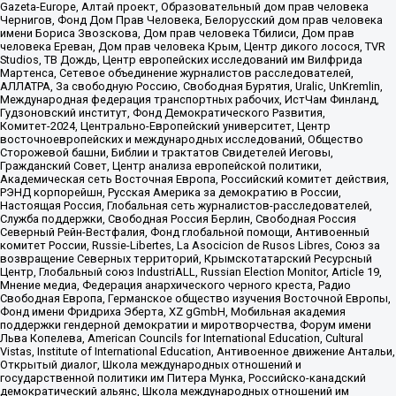
Gazeta-Europe, Алтай проект, Образовательный дом прав человека
Чернигов, Фонд Дом Прав Человека, Белорусский дом прав человека
имени Бориса Звозскова, Дом прав человека Тбилиси, Дом прав
человека Ереван, Дом прав человека Крым, Центр дикого лосося, TVR
Studios, ТВ Дождь, Центр европейских исследований им Вилфрида
Мартенса, Сетевое объединение журналистов расследователей,
АЛЛАТРА, За свободную Россию, Свободная Бурятия, Uralic, UnKremlin,
Международная федерация транспортных рабочих, ИстЧам Финланд,
Гудзоновский институт, Фонд Демократического Развития,
Комитет-2024, Центрально-Европейский университет, Центр
восточноевропейских и международных исследований, Общество
Сторожевой башни, Библии и трактатов Свидетелей Иеговы,
Гражданский Совет, Центр анализа европейской политики,
Академическая сеть Восточная Европа, Российский комитет действия,
РЭНД корпорейшн, Русская Америка за демократию в России,
Настоящая Россия, Глобальная сеть журналистов-расследователей,
Служба поддержки, Свободная Россия Берлин, Свободная Россия
Северный Рейн-Вестфалия, Фонд глобальной помощи, Антивоенный
комитет России, Russie-Libertes, La Asocicion de Rusos Libres, Союз за
возвращение Северных территорий, Крымскотатарский Ресурсный
Центр, Глобальный союз IndustriALL, Russian Election Monitor, Article 19,
Мнение медиа, Федерация анархического черного креста, Радио
Свободная Европа, Германское общество изучения Восточной Европы,
Фонд имени Фридриха Эберта, XZ gGmbH, Мобильная академия
поддержки гендерной демократии и миротворчества, Форум имени
Льва Копелева, American Councils for International Education, Cultural
Vistas, Institute of International Education, Антивоенное движение Антальи,
Открытый диалог, Школа международных отношений и
государственной политики им Питера Мунка, Российско-канадский
демократический альянс, Школа международных отношений им