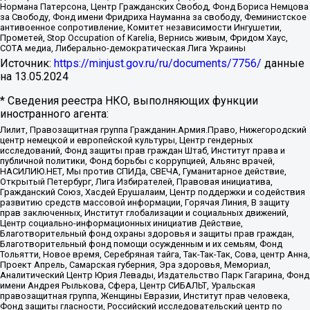
Нормана Патерсона, Центр Гражданских Свобод, Фонд Бориса Немцова
за Свободу, Фонд имени Фридриха Науманна за свободу, Феминистское
антивоенное сопротивление, Комитет независимости Ингушетии,
Прометей, Stop Occupation of Karelia, Вернись живым, Фридом Хаус,
СОТА медиа, Либерально-демократическая Лига Украины
Источник:
https://minjust.gov.ru/ru/documents/7756/
данные
на
13.05.2024
* Сведения реестра НКО, выполняющих функции
иностранного агента:
Лилит, Правозащитная группа Гражданин.Армия.Право, Нижегородский
центр немецкой и европейской культуры, Центр гендерных
исследований, Фонд защиты прав граждан Штаб, Институт права и
публичной политики, Фонд борьбы с коррупцией, Альянс врачей,
НАСИЛИЮ.НЕТ, Мы против СПИДа, СВЕЧА, Гуманитарное действие,
Открытый Петербург, Лига Избирателей, Правовая инициатива,
Гражданский Союз, Хасдей Ерушалаим, Центр поддержки и содействия
развитию средств массовой информации, Горячая Линия, В защиту
прав заключенных, Институт глобализации и социальных движений,
Центр социально-информационных инициатив Действие,
Благотворительный фонд охраны здоровья и защиты прав граждан,
Благотворительный фонд помощи осужденным и их семьям, Фонд
Тольятти, Новое время, Серебряная тайга, Так-Так-Так, Сова, центр Анна,
Проект Апрель, Самарская губерния, Эра здоровья, Мемориал,
Аналитический Центр Юрия Левады, Издательство Парк Гагарина, Фонд
имени Андрея Рылькова, Сфера, Центр СИБАЛЬТ, Уральская
правозащитная группа, Женщины Евразии, Институт прав человека,
Фонд защиты гласности, Российский исследовательский центр по