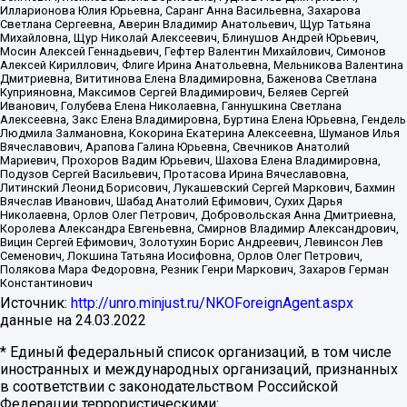
Илларионова Юлия Юрьевна, Саранг Анна Васильевна, Захарова
Светлана Сергеевна, Аверин Владимир Анатольевич, Щур Татьяна
Михайловна, Щур Николай Алексеевич, Блинушов Андрей Юрьевич,
Мосин Алексей Геннадьевич, Гефтер Валентин Михайлович, Симонов
Алексей Кириллович, Флиге Ирина Анатольевна, Мельникова Валентина
Дмитриевна, Вититинова Елена Владимировна, Баженова Светлана
Куприяновна, Максимов Сергей Владимирович, Беляев Сергей
Иванович, Голубева Елена Николаевна, Ганнушкина Светлана
Алексеевна, Закс Елена Владимировна, Буртина Елена Юрьевна, Гендель
Людмила Залмановна, Кокорина Екатерина Алексеевна, Шуманов Илья
Вячеславович, Арапова Галина Юрьевна, Свечников Анатолий
Мариевич, Прохоров Вадим Юрьевич, Шахова Елена Владимировна,
Подузов Сергей Васильевич, Протасова Ирина Вячеславовна,
Литинский Леонид Борисович, Лукашевский Сергей Маркович, Бахмин
Вячеслав Иванович, Шабад Анатолий Ефимович, Сухих Дарья
Николаевна, Орлов Олег Петрович, Добровольская Анна Дмитриевна,
Королева Александра Евгеньевна, Смирнов Владимир Александрович,
Вицин Сергей Ефимович, Золотухин Борис Андреевич, Левинсон Лев
Семенович, Локшина Татьяна Иосифовна, Орлов Олег Петрович,
Полякова Мара Федоровна, Резник Генри Маркович, Захаров Герман
Константинович
Источник:
http://unro.minjust.ru/NKOForeignAgent.aspx
данные на
24.03.2022
* Единый федеральный список организаций, в том числе
иностранных и международных организаций, признанных
в соответствии с законодательством Российской
Федерации террористическими: