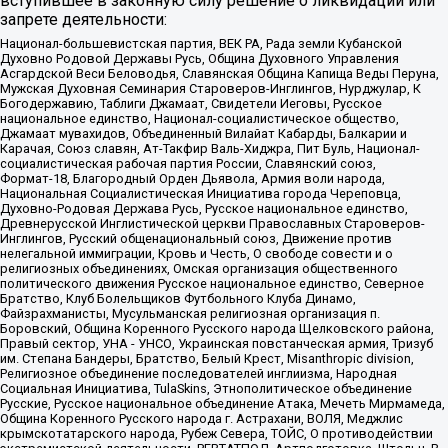
вступившее в законную силу решение о ликвидации или
запрете деятельности:
Национал-большевистская партия, ВЕК РА, Рада земли Кубанской
Духовно Родовой Державы Русь, Община Духовного Управления
Асгардской Веси Беловодья, Славянская Община Капища Веды Перуна,
Мужская Духовная Семинария Староверов-Инглингов, Нурджулар, К
Богодержавию, Таблиги Джамаат, Свидетели Иеговы, Русское
национальное единство, Национал-социалистическое общество,
Джамаат мувахидов, Объединенный Вилайат Кабарды, Балкарии и
Карачая, Союз славян, Ат-Такфир Валь-Хиджра, Пит Буль, Национал-
социалистическая рабочая партия России, Славянский союз,
Формат-18, Благородный Орден Дьявола, Армия воли народа,
Национальная Социалистическая Инициатива города Череповца,
Духовно-Родовая Держава Русь, Русское национальное единство,
Древнерусской Инглистической церкви Православных Староверов-
Инглингов, Русский общенациональный союз, Движение против
нелегальной иммиграции, Кровь и Честь, О свободе совести и о
религиозных объединениях, Омская организация общественного
политического движения Русское национальное единство, Северное
Братство, Клуб Болельщиков Футбольного Клуба Динамо,
Файзрахманисты, Мусульманская религиозная организация п.
Боровский, Община Коренного Русского народа Щелковского района,
Правый сектор, УНА - УНСО, Украинская повстанческая армия, Тризуб
им. Степана Бандеры, Братство, Белый Крест, Misanthropic division,
Религиозное объединение последователей инглиизма, Народная
Социальная Инициатива, TulaSkins, Этнополитическое объединение
Русские, Русское национальное объединение Атака, Мечеть Мирмамеда,
Община Коренного Русского народа г. Астрахани, ВОЛЯ, Меджлис
крымскотатарского народа, Рубеж Севера, ТОЙС, О противодействии