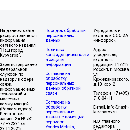
На данном сайте
Порядок обработки
Учредитель и
распространяется
персональных
издатель ООО ИА
информация
данных
«Инфорос».
сетевого издания
Политика
Адрес
"Наш город
конфиденциальности
учредителя,
Курчатов".
и защиты
издателя,
Зарегистрировано
информации
редакции: 117218,
Федеральной
Россия, г. Москва,
Согласие на
службой по
ул.
обработку
надзору в сфере
Кржижановского,
персональных
связи,
д.13, кор. 2
данных обратной
информационных
связи
Телефон: +7 (495)
технологий и
718-84-11
массовых
Согласие на
коммуникаций
обработку
E-mail: info@nash-
(Роскомнадзор).
персональных
kurchatov.ru
Реестровая
данных с помощью
запись Эл № ФС
И.О. главного
сервисов
77 –82331 от
редактора
Yandex.Metrika,
23.11.2021г