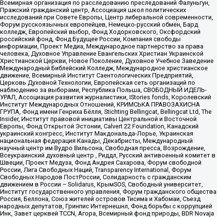
Всемирная организация по расследованию преследований Фалуньгун,
Пражский гражданский центр, Ассоциация школ политических
исследований при Совете Европы, Центр либеральной современности,
Форум русскоязычных европейцев, Немецко-русский обмен, Бард
колледж, Европейский выбор, Фонд Ходорковского, Оксфордский
российский фонд, Фонд Будущее России, Компания свободы
информации, Проект Медиа, Международное партнерство за права
человека, Духовное Управление Евангельских Христиан Украинской
Христианской Церкви, Новое Поколение, Духовное Учебное Заведение
Международный Библейский Колледж, Международное христианское
движение, Всемирный Институт Саентологических Предприятий,
Церковь Духовной Технологии, Европейская сеть организаций по
наблюдению за выборами, Республика Польша, СВОБОДНЫЙ ИДЕЛЬ-
УРАЛ, Ассоциация развития журналистики, IStories fonds, Королевский
Институт Международных Отношений, КРИМСЬКА ПРАВОЗАХИСНА
ГРУПА, Фонд имени Генриха Бёлля, Stichting Bellingcat, Bellingcat Ltd, The
Insider, Институт правовой инициативы Центральной и Восточной
Европы, Фонд Открытой Эстонии, Calvert 22 Foundation, Канадский
украинский конгресс, Институт Макдональда-Лорье, Украинская
национальная федерация Канады, Декабристы, Международный
научный центр им Вудро Вильсона, Свободная пресса, Возрождение,
Всеукраинский духовный центр , Риддл, Русский антивоенный комитет в
Швеции, Проект Медуза, Фонд Андрея Сахарова, Форум свободной
России, Лига Свободных Наций, Transparеncy International, Форум
Свободных Народов ПостРоссии, Солидарность с гражданским
движением в России – Solidarus, КрымSOS, Свободный университет,
Институт государственного управления, Форум гражданского общества
Россия, Беллона, Союз жителей островов Тисима и Хабомаи, Съезд
народных депутатов, Гринпис Интернешнл, Фонд борьбы с коррупцией
Инк, Завет церквей TCCN, Агора, Всемирный фонд природы, BDR Novaja