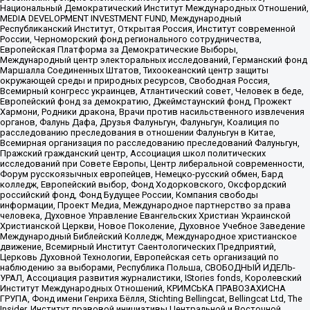
Национальный Демократический Институт Международных Отношений,
MEDIA DEVELOPMENT INVESTMENT FUND, Международный
Республиканский Институт, Открытая Россия, Институт современной
России, Черноморский фонд регионального сотрудничества,
Европейская Платформа за Демократические Выборы,
Международный центр электоральных исследований, Германский фонд
Маршалла Соединенных Штатов, Тихоокеанский центр защиты
окружающей среды и природных ресурсов, Свободная Россия,
Всемирный конгресс украинцев, Атлантический совет, Человек в беде,
Европейский фонд за демократию, Джеймстаунский фонд, Прожект
Хармони, Родники дракона, Врачи против насильственного извлечения
органов, Фалунь Дафа, Друзья Фалуньгун, Фалуньгун, Коалиция по
расследованию преследования в отношении Фалуньгун в Китае,
Всемирная организация по расследованию преследований Фалуньгун,
Пражский гражданский центр, Ассоциация школ политических
исследований при Совете Европы, Центр либеральной современности,
Форум русскоязычных европейцев, Немецко-русский обмен, Бард
колледж, Европейский выбор, Фонд Ходорковского, Оксфордский
российский фонд, Фонд Будущее России, Компания свободы
информации, Проект Медиа, Международное партнерство за права
человека, Духовное Управление Евангельских Христиан Украинской
Христианской Церкви, Новое Поколение, Духовное Учебное Заведение
Международный Библейский Колледж, Международное христианское
движение, Всемирный Институт Саентологических Предприятий,
Церковь Духовной Технологии, Европейская сеть организаций по
наблюдению за выборами, Республика Польша, СВОБОДНЫЙ ИДЕЛЬ-
УРАЛ, Ассоциация развития журналистики, IStories fonds, Королевский
Институт Международных Отношений, КРИМСЬКА ПРАВОЗАХИСНА
ГРУПА, Фонд имени Генриха Бёлля, Stichting Bellingcat, Bellingcat Ltd, The
Insider, Институт правовой инициативы Центральной и Восточной