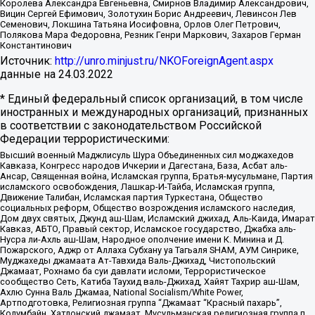
Королева Александра Евгеньевна, Смирнов Владимир Александрович,
Вицин Сергей Ефимович, Золотухин Борис Андреевич, Левинсон Лев
Семенович, Локшина Татьяна Иосифовна, Орлов Олег Петрович,
Полякова Мара Федоровна, Резник Генри Маркович, Захаров Герман
Константинович
Источник:
http://unro.minjust.ru/NKOForeignAgent.aspx
данные на
24.03.2022
* Единый федеральный список организаций, в том числе
иностранных и международных организаций, признанных
в соответствии с законодательством Российской
Федерации террористическими:
Высший военный Маджлисуль Шура Объединенных сил моджахедов
Кавказа, Конгресс народов Ичкерии и Дагестана, База, Асбат аль-
Ансар, Священная война, Исламская группа, Братья-мусульмане, Партия
исламского освобождения, Лашкар-И-Тайба, Исламская группа,
Движение Талибан, Исламская партия Туркестана, Общество
социальных реформ, Общество возрождения исламского наследия,
Дом двух святых, Джунд аш-Шам, Исламский джихад, Аль-Каида, Имарат
Кавказ, АБТО, Правый сектор, Исламское государство, Джабха аль-
Нусра ли-Ахль аш-Шам, Народное ополчение имени К. Минина и Д.
Пожарского, Аджр от Аллаха Субхану уа Тагьаля SHAM, АУМ Синрике,
Муджахеды джамаата Ат-Тавхида Валь-Джихад, Чистопольский
Джамаат, Рохнамо ба суи давлати исломи, Террористическое
сообщество Сеть, Катиба Таухид валь-Джихад, Хайят Тахрир аш-Шам,
Ахлю Сунна Валь Джамаа, National Socialism/White Power,
Артподготовка, Религиозная группа “Джамаат “Красный пахарь”,
Колумбайн, Хатлонский джамаат, Мусульманская религиозная группа п.