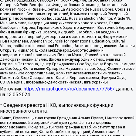
Служба поддержки, Свободная Россия Берлин, Свободная Россия
Северный Рейн-Вестфалия, Фонд глобальной помощи, Антивоенный
комитет России, Russie-Libertes, La Asocicion de Rusos Libres, Союз за
возвращение Северных территорий, Крымскотатарский Ресурсный
Центр, Глобальный союз IndustriALL, Russian Election Monitor, Article 19,
Мнение медиа, Федерация анархического черного креста, Радио
Свободная Европа, Германское общество изучения Восточной Европы,
Фонд имени Фридриха Эберта, XZ gGmbH, Мобильная академия
поддержки гендерной демократии и миротворчества, Форум имени
Льва Копелева, American Councils for International Education, Cultural
Vistas, Institute of International Education, Антивоенное движение Антальи,
Открытый диалог, Школа международных отношений и
государственной политики им Питера Мунка, Российско-канадский
демократический альянс, Школа международных отношений им
Нормана Патерсона, Центр Гражданских Свобод, Фонд Бориса Немцова
за Свободу, Фонд имени Фридриха Науманна за свободу, Феминистское
антивоенное сопротивление, Комитет независимости Ингушетии,
Прометей, Stop Occupation of Karelia, Вернись живым, Фридом Хаус,
СОТА медиа, Либерально-демократическая Лига Украины
Источник:
https://minjust.gov.ru/ru/documents/7756/
данные
на
13.05.2024
* Сведения реестра НКО, выполняющих функции
иностранного агента:
Лилит, Правозащитная группа Гражданин.Армия.Право, Нижегородский
центр немецкой и европейской культуры, Центр гендерных
исследований, Фонд защиты прав граждан Штаб, Институт права и
публичной политики, Фонд борьбы с коррупцией, Альянс врачей,