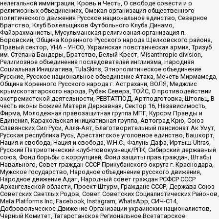
нелегальной иммиграции, Кровь и Честь, О свободе совести и о
религиозных объединениях, Омская организация общественного
политического движения Русское национальное единство, Северное
Братство, Клуб Болельщиков Футбольного Клуба Динамо,
Файзрахманисты, Мусульманская религиозная организация п.
Боровский, Община Коренного Русского народа Щелковского района,
Правый сектор, УНА - УНСО, Украинская повстанческая армия, Тризуб
им. Степана Бандеры, Братство, Белый Крест, Misanthropic division,
Религиозное объединение последователей инглиизма, Народная
Социальная Инициатива, TulaSkins, Этнополитическое объединение
Русские, Русское национальное объединение Атака, Мечеть Мирмамеда,
Община Коренного Русского народа г. Астрахани, ВОЛЯ, Меджлис
крымскотатарского народа, Рубеж Севера, ТОЙС, О противодействии
экстремистской деятельности, РЕВТАТПОД, Артподготовка, Штольц, В
честь иконы Божией Матери Державная, Сектор 16, Независимость,
Фирма, Молодежная правозащитная группа МПГ, Курсом Правды и
Единения, Каракольская инициативная группа, Автоград Крю, Союз
Славянских Сил Руси, Алля-Аят, Благотворительный пансионат Ак Умут,
Русская республика Русь, Арестантское уголовное единство, Башкорт,
Нация и свобода, Нация и свобода, W.H.С., Фалунь Дафа, Иртыш Ultras,
Русский Патриотический клуб-Новокузнецк/РПК, Сибирский державный
союз, Фонд борьбы с коррупцией, Фонд защиты прав граждан, Штабы
Навального, Совет граждан СССР Прикубанского округа г. Краснодара,
Мужское государство, Народное объединение русского движения,
Народное движение Адат, Народный совет граждан РСФСР СССР
Архангельской области, Проект Штурм, Граждане СССР, Держава Союз
Советских Светлых Родов, Совет Советских Социалистических Районов,
Meta Platforms Inc, Facebook, Instagram, WhatsApp, СИЧ-С14,
Добровольческое Движение Организации украинских националистов,
Черный Комитет, Татарстанское Региональное Всетатарское