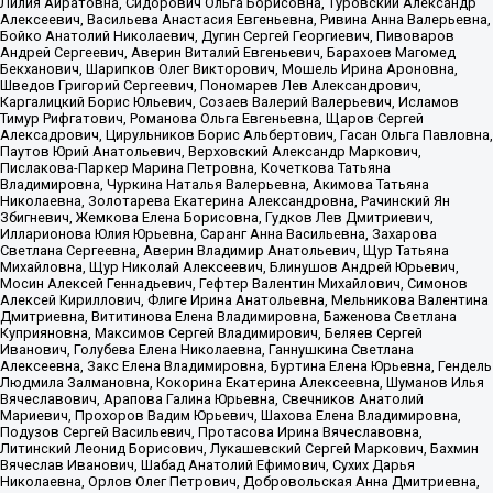
Лилия Айратовна, Сидорович Ольга Борисовна, Туровский Александр
Алексеевич, Васильева Анастасия Евгеньевна, Ривина Анна Валерьевна,
Бойко Анатолий Николаевич, Дугин Сергей Георгиевич, Пивоваров
Андрей Сергеевич, Аверин Виталий Евгеньевич, Барахоев Магомед
Бекханович, Шарипков Олег Викторович, Мошель Ирина Ароновна,
Шведов Григорий Сергеевич, Пономарев Лев Александрович,
Каргалицкий Борис Юльевич, Созаев Валерий Валерьевич, Исламов
Тимур Рифгатович, Романова Ольга Евгеньевна, Щаров Сергей
Алексадрович, Цирульников Борис Альбертович, Гасан Ольга Павловна,
Паутов Юрий Анатольевич, Верховский Александр Маркович,
Пислакова-Паркер Марина Петровна, Кочеткова Татьяна
Владимировна, Чуркина Наталья Валерьевна, Акимова Татьяна
Николаевна, Золотарева Екатерина Александровна, Рачинский Ян
Збигневич, Жемкова Елена Борисовна, Гудков Лев Дмитриевич,
Илларионова Юлия Юрьевна, Саранг Анна Васильевна, Захарова
Светлана Сергеевна, Аверин Владимир Анатольевич, Щур Татьяна
Михайловна, Щур Николай Алексеевич, Блинушов Андрей Юрьевич,
Мосин Алексей Геннадьевич, Гефтер Валентин Михайлович, Симонов
Алексей Кириллович, Флиге Ирина Анатольевна, Мельникова Валентина
Дмитриевна, Вититинова Елена Владимировна, Баженова Светлана
Куприяновна, Максимов Сергей Владимирович, Беляев Сергей
Иванович, Голубева Елена Николаевна, Ганнушкина Светлана
Алексеевна, Закс Елена Владимировна, Буртина Елена Юрьевна, Гендель
Людмила Залмановна, Кокорина Екатерина Алексеевна, Шуманов Илья
Вячеславович, Арапова Галина Юрьевна, Свечников Анатолий
Мариевич, Прохоров Вадим Юрьевич, Шахова Елена Владимировна,
Подузов Сергей Васильевич, Протасова Ирина Вячеславовна,
Литинский Леонид Борисович, Лукашевский Сергей Маркович, Бахмин
Вячеслав Иванович, Шабад Анатолий Ефимович, Сухих Дарья
Николаевна, Орлов Олег Петрович, Добровольская Анна Дмитриевна,