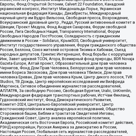
Европы, Фонд Открытой Эстонии, Calvert 22 Foundation, Канадский
украинский конгресс, Институт Макдональда-Лорье, Украинская
национальная федерация Канады, Декабристы, Международный
научный центр им Вудро Вильсона, Свободная пресса, Возрождение,
Всеукраинский духовный центр , Риддл, Русский антивоенный комитет в
Швеции, Проект Медуза, Фонд Андрея Сахарова, Форум свободной
России, Лига Свободных Наций, Transparеncy International, Форум
Свободных Народов ПостРоссии, Солидарность с гражданским
движением в России – Solidarus, КрымSOS, Свободный университет,
Институт государственного управления, Форум гражданского общества
Россия, Беллона, Союз жителей островов Тисима и Хабомаи, Съезд
народных депутатов, Гринпис Интернешнл, Фонд борьбы с коррупцией
Инк, Завет церквей TCCN, Агора, Всемирный фонд природы, BDR Novaja
Gazeta-Europe, Алтай проект, Образовательный дом прав человека
Чернигов, Фонд Дом Прав Человека, Белорусский дом прав человека
имени Бориса Звозскова, Дом прав человека Тбилиси, Дом прав
человека Ереван, Дом прав человека Крым, Центр дикого лосося, TVR
Studios, ТВ Дождь, Центр европейских исследований им Вилфрида
Мартенса, Сетевое объединение журналистов расследователей,
АЛЛАТРА, За свободную Россию, Свободная Бурятия, Uralic, UnKremlin,
Международная федерация транспортных рабочих, ИстЧам Финланд,
Гудзоновский институт, Фонд Демократического Развития,
Комитет-2024, Центрально-Европейский университет, Центр
восточноевропейских и международных исследований, Общество
Сторожевой башни, Библии и трактатов Свидетелей Иеговы,
Гражданский Совет, Центр анализа европейской политики,
Академическая сеть Восточная Европа, Российский комитет действия,
РЭНД корпорейшн, Русская Америка за демократию в России,
Настоящая Россия, Глобальная сеть журналистов-расследователей,