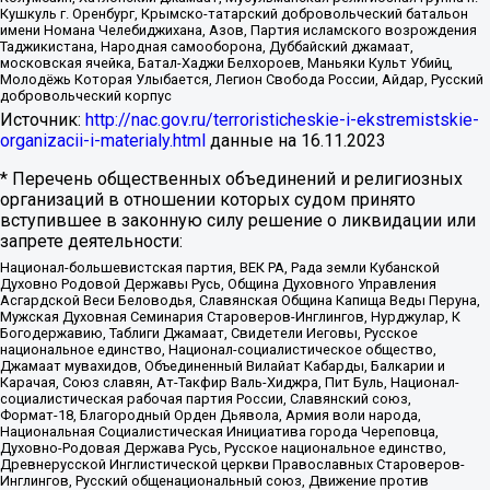
Кушкуль г. Оренбург, Крымско-татарский добровольческий батальон
имени Номана Челебиджихана, Азов, Партия исламского возрождения
Таджикистана, Народная самооборона, Дуббайский джамаат,
московская ячейка, Батал-Хаджи Белхороев, Маньяки Культ Убийц,
Молодёжь Которая Улыбается, Легион Свобода России, Айдар, Русский
добровольческий корпус
Источник:
http://nac.gov.ru/terroristicheskie-i-ekstremistskie-
organizacii-i-materialy.html
данные на
16.11.2023
* Перечень общественных объединений и религиозных
организаций в отношении которых судом принято
вступившее в законную силу решение о ликвидации или
запрете деятельности:
Национал-большевистская партия, ВЕК РА, Рада земли Кубанской
Духовно Родовой Державы Русь, Община Духовного Управления
Асгардской Веси Беловодья, Славянская Община Капища Веды Перуна,
Мужская Духовная Семинария Староверов-Инглингов, Нурджулар, К
Богодержавию, Таблиги Джамаат, Свидетели Иеговы, Русское
национальное единство, Национал-социалистическое общество,
Джамаат мувахидов, Объединенный Вилайат Кабарды, Балкарии и
Карачая, Союз славян, Ат-Такфир Валь-Хиджра, Пит Буль, Национал-
социалистическая рабочая партия России, Славянский союз,
Формат-18, Благородный Орден Дьявола, Армия воли народа,
Национальная Социалистическая Инициатива города Череповца,
Духовно-Родовая Держава Русь, Русское национальное единство,
Древнерусской Инглистической церкви Православных Староверов-
Инглингов, Русский общенациональный союз, Движение против