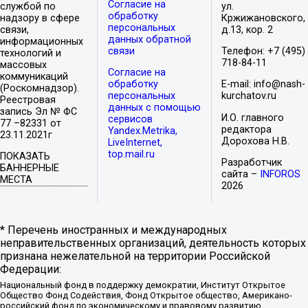
Согласие на
службой по
ул.
обработку
надзору в сфере
Кржижановского,
персональных
связи,
д.13, кор. 2
данных обратной
информационных
связи
Телефон: +7 (495)
технологий и
718-84-11
массовых
Согласие на
коммуникаций
обработку
E-mail: info@nash-
(Роскомнадзор).
персональных
kurchatov.ru
Реестровая
данных с помощью
запись Эл № ФС
И.О. главного
сервисов
77 –82331 от
редактора
Yandex.Metrika,
23.11.2021г
Дорохова Н.В.
LiveInternet,
top.mail.ru
ПОКАЗАТЬ
Разработчик
БАННЕРНЫЕ
сайта –
INFOROS
МЕСТА
2026
* Перечень иностранных и международных
неправительственных организаций, деятельность которых
признана нежелательной на территории Российской
Федерации:
Национальный фонд в поддержку демократии, Институт Открытое
Общество Фонд Содействия, Фонд Открытое общество, Американо-
российский фонд по экономическому и правовому развитию,