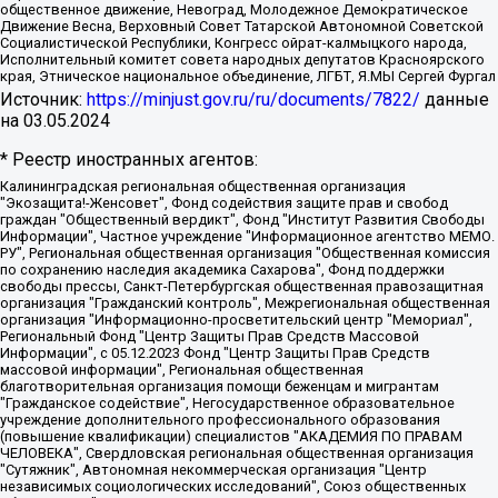
общественное движение, Невоград, Молодежное Демократическое
Движение Весна, Верховный Совет Татарской Автономной Советской
Социалистической Республики, Конгресс ойрат-калмыцкого народа,
Исполнительный комитет совета народных депутатов Красноярского
края, Этническое национальное объединение, ЛГБТ, Я.МЫ Сергей Фургал
Источник:
https://minjust.gov.ru/ru/documents/7822/
данные
на
03.05.2024
* Реестр иностранных агентов:
Калининградская региональная общественная организация "Экозащита!-Женсовет", Фонд содействия защите прав и свобод граждан "Общественный вердикт", Фонд "Институт Развития Свободы Информации", Частное учреждение "Информационное агентство МЕМО. РУ", Региональная общественная организация "Общественная комиссия по сохранению наследия академика Сахарова", Фонд поддержки свободы прессы, Санкт-Петербургская общественная правозащитная организация "Гражданский контроль", Межрегиональная общественная организация "Информационно-просветительский центр "Мемориал", Региональный Фонд "Центр Защиты Прав Средств Массовой Информации", с 05.12.2023 Фонд "Центр Защиты Прав Средств массовой информации", Региональная общественная благотворительная организация помощи беженцам и мигрантам "Гражданское содействие", Негосударственное образовательное учреждение дополнительного профессионального образования (повышение квалификации) специалистов "АКАДЕМИЯ ПО ПРАВАМ ЧЕЛОВЕКА", Свердловская региональная общественная организация "Сутяжник", Автономная некоммерческая организация "Центр независимых социологических исследований", Союз общественных объединений "Российский исследовательский центр по правам человека", Региональное общественное учреждение научно-информационный центр "МЕМОРИАЛ", Некоммерческая организация "Фонд защиты гласности", Автономная некоммерческая организация "Институт прав человека", Городская общественная организация "Екатеринбургское общество "МЕМОРИАЛ", Городская общественная организация "Рязанское историко-просветительское и правозащитное общество "Мемориал" (Рязанский Мемориал), Челябинский региональный орган общественной самодеятельности – женское общественное объединение "Женщины Евразии", Челябинский региональный орган общественной самодеятельности "Уральская правозащитная группа", Фонд содействия защите здоровья и социальной справедливости имени Андрея Рылькова, Автономная Некоммерческая Организация "Аналитический Центр Юрия Левады", Автономная некоммерческая организация социальной поддержки населения "Проект Апрель", Региональная общественная организация помощи женщинам и детям, находящимся в кризисной ситуации "Информационно-методический центр "Анна", Фонд содействия развитию массовых коммуникаций и правовому просвещению "Так-так-Так", Фонд содействия устойчивому развитию "Серебряная тайга", Свердловский региональный общественный фонд социальных проектов "Новое время", "Idel.Реалии", Кавказ.Реалии, Крым.Реалии, Телеканал Настоящее Время, Татаро-башкирская служба Радио Свобода (Azatliq Radiosi), Радио Свободная Европа/Радио Свобода (PCE/PC), "Сибирь.Реалии", "Фактограф", Благотворительный фонд помощи осужденным и их семьям, Автономная некоммерческая организация "Институт глобализации и социальных движений", Фонд "В защиту прав заключенных", Частное учреждение "Центр поддержки и содействия развитию средств массовой информации", Пензенский региональный общественный благотворительный фонд "Гражданский союз", "Север.Реалии", Некоммерческая организация Фонд "Правовая инициатива", Общество с ограниченной ответственностью "Радио Свободная Европа/Радио Свобода", Чешское информационное агентство "MEDIUM-ORIENT", Красноярская региональная общественная организация "Мы против СПИДа", Камалягин Денис Николаевич, Маркелов Сергей Евгеньевич, Пономарев Лев Александрович, Савицкая Людмила Алексеевна, Автономная некоммерческая организация "Центр по работе с проблемой насилия "НАСИЛИЮ.НЕТ", Межрегиональный профессиональный союз работников здравоохранения "Альянс врачей", Юридическое лицо, зарегистрированное в Латвийской Республике, SIA "Medusa Project" (регистрационный номер 40103797863, дата регистрации 10.06.2014), Некоммерческая организация "Фонд по борьбе с коррупцией", Автономная некоммерческая организация "Институт права и публичной политики", Баданин Роман Сергеевич, Гликин Максим Александрович, Железнова Мария Михайловна, Лукьянова Юлия Сергеевна, Маетная Елизавета Витальевна, Маняхин Петр Борисович, Чуракова Ольга Владимировна, Ярош Юлия Петровна, Юридическое лицо "The Insider SIA", зарегистрированное в Риге, Латвийская Республика (дата регистрации 26.06.2015), являющееся администратором доменного имени интернет-издания "The Insider SIA", https://theins.ru, Постернак Алексей Евгеньевич, Рубин Михаил Аркадьевич, Анин Роман Александрович, Юридическое лицо Istories fonds, зарегистрированное в Латвийской Республике (регистрационный номер 50008295751, дата регистрации 24.02.2020), Великовский Дмитрий Александрович, Долинина Ирина Николаевна, Мароховская Алеся Алексеевна, Шлейнов Роман Юрьевич, Шмагун Олеся Валентиновна, Общество с ограниченной ответственностью "Альтаир 2021", Общество с ограниченной ответственностью "Вега 2021", Общество с ограниченной ответственностью "Главный редактор 2021", Общество с ограниченной ответственностью "Ромашки монолит", Важенков Артем Валерьевич, Ивановская областная общественная организация "Центр гендерных исследований", Гурман Юрий Альбертович, Медиапроект "ОВД-Инфо", Егоров Владимир Владимирович, Жилинский Владимир Александрович, Общество с ограниченной ответственностью "ЗП", Иванова София Юрьевна, Карезина Инна Павловна, Кильтау Екатерина Викторовна, Петров Алексей Викторович, Пискунов Сергей Евгеньевич, Смирнов Сергей Сергеевич, Тихонов Михаил Сергеевич, Общество с ограниченной ответственностью "ЖУРНАЛИСТ-ИНОСТРАННЫЙ АГЕНТ", Арапова Галина Юрьевна, Вольтская Татьяна Анатольевна, Американская компания "Mason G.E.S. Anonymous Foundation" (США), являющаяся владельцем интернет-издания https://mnews.world/, Компания "Stichting Bellingcat", зарегистрированная в Нидерландах (дата регистрации 11.07.2018), Захаров Андрей Вячеславович, Клепиковская Екатерина Дмитриевна, Общество с ограниченной ответственностью "МЕМО", Перл Роман Александрович, Симонов Евгений Алексеевич, Соловьева Елена Анатольевна, Сотников Даниил Владимирович, Сурначева Елизавета Дмитриевна, Автономная некоммерческая организация по защите прав человека и информированию населения "Якутия – Наше Мнение", Общество с ограниченной ответственностью "Москоу диджитал медиа", с 26.01.2023 Общество с ограниченной ответственностью "Чайка Белые сады", Ветошкина Валерия Валерьевна, Заговора Максим Александрович, Межрегиональное общественное движение "Российская ЛГБТ - сеть", Оленичев Максим Владимирович, Павлов Иван Юрьевич, Скворцова Елена Сергеевна, Общество с ограниченной ответственностью "Как бы инагент", Кочетков Игорь Викторович, Общество с ограниченной ответственностью "Честные выборы", Еланчик Олег Александрович, Общество с ограниченной ответственностью "Нобелевский призыв", Гималова Регина Эмилевна, Григорьев Андрей Валерьевич, Григорьева Алина Александровна, Ассоциация по содействию защите прав призывников, альтернативнослужащих и военнослужащих "Правозащитная группа "Гражданин.Армия.Право", Хисамова Регина Фаритовна, Автономная некоммерческая организация по реализации социально-правовых программ "Лилит", Дальневосточное общественное движение "Маяк", Санкт-Петербургская ЛГБТ-инициативная группа "Выход", Инициативная группа ЛГБТ+ "Реверс", Алексеев Андрей Викторович, Бекбулатова Таисия Львовна, Беляев Иван Михайлович, Владыкина Елена Сергеевна, Гельман Марат Александрович, Никульшина Вероника Юрьевна, Толоконникова Надежда Андреевна, Шендерович Виктор Анатольевич, Общество с ограниченной ответственностью "Данное сообщение", Общество с ограниченной ответственностью Издательский дом "Новая глава", Айнбиндер Александра Александровна, Московский комьюнити-центр для ЛГБТ+инициатив, Благотворительный фонд развития филантропии, Deutsche Welle (Германия, Kurt-Schumacher-Strasse 3, 53113 Bonn), Борзунова Мария Михайловна, Воробьев Виктор Викторович, Голубева Анна Львовна, Константинова Алла Михайловна, Малкова Ирина Владимировна, Мурадов Мурад Абдулгалимович, Осетинская Елизавета Николаевна, Понасенков Евгений Николаевич, Ганапольский Матвей Юрьевич, Киселев Евгений Алексеевич, Борухович Ирина Григорьевна, Дремин Иван Тимофеевич, Дубровский Дмитрий Викторович, Красноярская региональная общественная организация поддержки и развития альтернативных образовательных технологий и межкультурных коммуникаций "ИНТЕРРА", Маяковская Екатерина Алексеевна, Фейгин Марк Захарович, Филимонов Андрей Викторович, Дзугкоева Регина Николаевна, Доброхотов Роман Александрович, Дудь Юрий Александрович, Елкин Сергей Владимирович, Кругликов Кирилл Игоревич, Сабунаева Мария Леонидовна, Семенов Алексей Владимирович, Шаинян Карен Багратович, Шульман Екатерина Михайловна, Асафьев Артур Валерьевич, Вахштайн Виктор Семенович, Венедиктов Алексей Алексеевич, Лушникова Екатерина Евгеньевна, Волков Леонид Михайлович, Невзоров Александр Глебович, Пархоменко Сергей Борисович, Сироткин Ярослав Николаевич, Кара-Мурза Владимир Владимирович, Баранова Наталья Владимировна, Гозман Леонид Яковлевич, Кагарлицкий Борис Юльевич, Климарев Михаил Валерьевич, Милов Владимир Станиславович, Автономная некоммерческая организация Краснодарский центр современного искусства "Типография", Моргенштерн Алишер Тагирович, Соболь Любовь Эдуардовна, Общество с ограниченной ответственностью "ЛИЗА НОРМ", Каспаров Гарри Кимович, Ходорковский Михаил Борисович, Общество с ограниченной ответственностью "Апрельские тезисы", Данилович Ирина Брониславовна, Кашин Олег Владимирович, Петров Николай Владимирович, Пивоваров Алексей Владимирович, Соколов Михаил Владимирович, Цветкова Юлия Владимировна, Чичваркин Евгений Александрович, Комитет против пыток/Команда против пыток, Общество с ограниченной ответственностью "Первый научный", Общество с ограниченной ответственностью "Вертолет и ко", Белоцерковская Вероника Борисовна, Кац Максим Евгеньевич, Лазарева Татьяна Юрьевна, Шаведдинов Руслан Табризович, Яшин Илья Валерьевич, Общество с ограниченной ответственностью "Иноагент ААВ", Алешковский Дмитрий Петрович, Альбац Евгения Марковна, Быков Дмитрий Львович, Галямина Юлия Евгеньевна, Лойко Сергей Леонидович, Мартынов Кирилл Константинович, Медведев Сергей Александрович, Крашенинников Федор Геннадиевич, Гордеева Катерина Вл