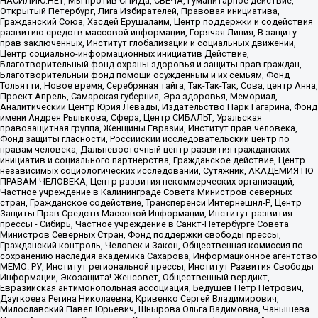
НАСИЛИЮ.НЕТ, Мы против СПИДа, СВЕЧА, Гуманитарное действие,
Открытый Петербург, Лига Избирателей, Правовая инициатива,
Гражданский Союз, Хасдей Ерушалаим, Центр поддержки и содействия
развитию средств массовой информации, Горячая Линия, В защиту
прав заключенных, Институт глобализации и социальных движений,
Центр социально-информационных инициатив Действие,
Благотворительный фонд охраны здоровья и защиты прав граждан,
Благотворительный фонд помощи осужденным и их семьям, Фонд
Тольятти, Новое время, Серебряная тайга, Так-Так-Так, Сова, центр Анна,
Проект Апрель, Самарская губерния, Эра здоровья, Мемориал,
Аналитический Центр Юрия Левады, Издательство Парк Гагарина, Фонд
имени Андрея Рылькова, Сфера, Центр СИБАЛЬТ, Уральская
правозащитная группа, Женщины Евразии, Институт прав человека,
Фонд защиты гласности, Российский исследовательский центр по
правам человека, Дальневосточный центр развития гражданских
инициатив и социального партнерства, Гражданское действие, Центр
независимых социологических исследований, Сутяжник, АКАДЕМИЯ ПО
ПРАВАМ ЧЕЛОВЕКА, Центр развития некоммерческих организаций,
Частное учреждение в Калининграде Совета Министров северных
стран, Гражданское содействие, Трансперенси Интернешнл-Р, Центр
Защиты Прав Средств Массовой Информации, Институт развития
прессы - Сибирь, Частное учреждение в Санкт-Петербурге Совета
Министров Северных Стран, Фонд поддержки свободы прессы,
Гражданский контроль, Человек и Закон, Общественная комиссия по
сохранению наследия академика Сахарова, Информационное агентство
МЕМО. РУ, Институт региональной прессы, Институт Развития Свободы
Информации, Экозащита!-Женсовет, Общественный вердикт,
Евразийская антимонопольная ассоциация, Бедушев Петр Петрович,
Дзугкоева Регина Николаевна, Кривенко Сергей Владимирович,
Милославский Павел Юрьевич, Шнырова Ольга Вадимовна, Чанышева