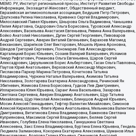
МЕМО. РУ, Институт региональной прессы, Институт Развития Свободы
Информации, Экозащита!-Женсовет, Общественный вердикт,
Евразийская антимонопольная ассоциация, Бедушев Петр Петрович,
Дзугкоева Регина Николаевна, Кривенко Сергей Владимирович,
Милославский Павел Юрьевич, Шнырова Ольга Вадимовна, Чанышева
Лилия Айратовна, Сидорович Ольга Борисовна, Туровский Александр
Алексеевич, Васильева Анастасия Евгеньевна, Ривина Анна Валерьевна,
Бойко Анатолий Николаевич, Дугин Сергей Георгиевич, Пивоваров
Андрей Сергеевич, Аверин Виталий Евгеньевич, Барахоев Магомед
Бекханович, Шарипков Олег Викторович, Мошель Ирина Ароновна,
Шведов Григорий Сергеевич, Пономарев Лев Александрович,
Каргалицкий Борис Юльевич, Созаев Валерий Валерьевич, Исламов
Тимур Рифгатович, Романова Ольга Евгеньевна, Щаров Сергей
Алексадрович, Цирульников Борис Альбертович, Гасан Ольга Павловна,
Паутов Юрий Анатольевич, Верховский Александр Маркович,
Пислакова-Паркер Марина Петровна, Кочеткова Татьяна
Владимировна, Чуркина Наталья Валерьевна, Акимова Татьяна
Николаевна, Золотарева Екатерина Александровна, Рачинский Ян
Збигневич, Жемкова Елена Борисовна, Гудков Лев Дмитриевич,
Илларионова Юлия Юрьевна, Саранг Анна Васильевна, Захарова
Светлана Сергеевна, Аверин Владимир Анатольевич, Щур Татьяна
Михайловна, Щур Николай Алексеевич, Блинушов Андрей Юрьевич,
Мосин Алексей Геннадьевич, Гефтер Валентин Михайлович, Симонов
Алексей Кириллович, Флиге Ирина Анатольевна, Мельникова Валентина
Дмитриевна, Вититинова Елена Владимировна, Баженова Светлана
Куприяновна, Максимов Сергей Владимирович, Беляев Сергей
Иванович, Голубева Елена Николаевна, Ганнушкина Светлана
Алексеевна, Закс Елена Владимировна, Буртина Елена Юрьевна, Гендель
Людмила Залмановна, Кокорина Екатерина Алексеевна, Шуманов Илья
Вячеславович, Арапова Галина Юрьевна, Свечников Анатолий