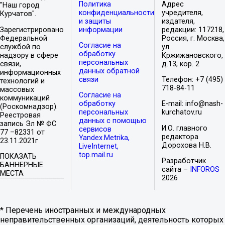
Политика
Адрес
"Наш город
конфиденциальности
учредителя,
Курчатов".
и защиты
издателя,
Зарегистрировано
информации
редакции: 117218,
Федеральной
Россия, г. Москва,
Согласие на
службой по
ул.
обработку
надзору в сфере
Кржижановского,
персональных
связи,
д.13, кор. 2
данных обратной
информационных
связи
Телефон: +7 (495)
технологий и
718-84-11
массовых
Согласие на
коммуникаций
обработку
E-mail: info@nash-
(Роскомнадзор).
персональных
kurchatov.ru
Реестровая
данных с помощью
запись Эл № ФС
И.О. главного
сервисов
77 –82331 от
редактора
Yandex.Metrika,
23.11.2021г
Дорохова Н.В.
LiveInternet,
top.mail.ru
ПОКАЗАТЬ
Разработчик
БАННЕРНЫЕ
сайта –
INFOROS
МЕСТА
2026
* Перечень иностранных и международных
неправительственных организаций, деятельность которых