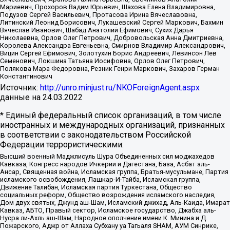
Мариевич, Прохоров Вадим Юрьевич, Шахова Елена Владимировна,
Подузов Сергей Васильевич, Протасова Ирина Вячеславовна,
Литинский Леонид Борисович, Лукашевский Сергей Маркович, Бахмин
Вячеслав Иванович, Шабад Анатолий Ефимович, Сухих Дарья
Николаевна, Орлов Олег Петрович, Добровольская Анна Дмитриевна,
Королева Александра Евгеньевна, Смирнов Владимир Александрович,
Вицин Сергей Ефимович, Золотухин Борис Андреевич, Левинсон Лев
Семенович, Локшина Татьяна Иосифовна, Орлов Олег Петрович,
Полякова Мара Федоровна, Резник Генри Маркович, Захаров Герман
Константинович
Источник:
http://unro.minjust.ru/NKOForeignAgent.aspx
данные на
24.03.2022
* Единый федеральный список организаций, в том числе
иностранных и международных организаций, признанных
в соответствии с законодательством Российской
Федерации террористическими:
Высший военный Маджлисуль Шура Объединенных сил моджахедов
Кавказа, Конгресс народов Ичкерии и Дагестана, База, Асбат аль-
Ансар, Священная война, Исламская группа, Братья-мусульмане, Партия
исламского освобождения, Лашкар-И-Тайба, Исламская группа,
Движение Талибан, Исламская партия Туркестана, Общество
социальных реформ, Общество возрождения исламского наследия,
Дом двух святых, Джунд аш-Шам, Исламский джихад, Аль-Каида, Имарат
Кавказ, АБТО, Правый сектор, Исламское государство, Джабха аль-
Нусра ли-Ахль аш-Шам, Народное ополчение имени К. Минина и Д.
Пожарского, Аджр от Аллаха Субхану уа Тагьаля SHAM, АУМ Синрике,