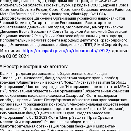
Народное движение Адат, Народный совет граждан РСФСР СССР
Архангельской области, Проект Штурм, Граждане СССР, Держава Союз
Советских Светлых Родов, Совет Советских Социалистических Районов,
Meta Platforms Inc, Facebook, Instagram, WhatsApp, СИЧ-С14,
Добровольческое Движение Организации украинских националистов,
Черный Комитет, Татарстанское Региональное Всетатарское
общественное движение, Невоград, Молодежное Демократическое
Движение Весна, Верховный Совет Татарской Автономной Советской
Социалистической Республики, Конгресс ойрат-калмыцкого народа,
Исполнительный комитет совета народных депутатов Красноярского
края, Этническое национальное объединение, ЛГБТ, Я.МЫ Сергей Фургал
Источник:
https://minjust.gov.ru/ru/documents/7822/
данные
на
03.05.2024
* Реестр иностранных агентов:
Калининградская региональная общественная организация "Экозащита!-Женсовет", Фонд содействия защите прав и свобод граждан "Общественный вердикт", Фонд "Институт Развития Свободы Информации", Частное учреждение "Информационное агентство МЕМО. РУ", Региональная общественная организация "Общественная комиссия по сохранению наследия академика Сахарова", Фонд поддержки свободы прессы, Санкт-Петербургская общественная правозащитная организация "Гражданский контроль", Межрегиональная общественная организация "Информационно-просветительский центр "Мемориал", Региональный Фонд "Центр Защиты Прав Средств Массовой Информации", с 05.12.2023 Фонд "Центр Защиты Прав Средств массовой информации", Региональная общественная благотворительная организация помощи беженцам и мигрантам "Гражданское содействие", Негосударственное образовательное учреждение дополнительного профессионального образования (повышение квалификации) специалистов "АКАДЕМИЯ ПО ПРАВАМ ЧЕЛОВЕКА", Свердловская региональная общественная организация "Сутяжник", Автономная некоммерческая организация "Центр независимых социологических исследований", Союз общественных объединений "Российский исследовательский центр по правам человека", Региональное общественное учреждение научно-информационный центр "МЕМОРИАЛ", Некоммерческая организация "Фонд защиты гласности", Автономная некоммерческая организация "Институт прав человека", Городская общественная организация "Екатеринбургское общество "МЕМОРИАЛ", Городская общественная организация "Рязанское историко-просветительское и правозащитное общество "Мемориал" (Рязанский Мемориал), Челябинский региональный орган общественной самодеятельности – женское общественное объединение "Женщины Евразии", Челябинский региональный орган общественной самодеятельности "Уральская правозащитная группа", Фонд содействия защите здоровья и социальной справедливости имени Андрея Рылькова, Автономная Некоммерческая Организация "Аналитический Центр Юрия Левады", Автономная некоммерческая организация социальной поддержки населения "Проект Апрель", Региональная общественная организация помощи женщинам и детям, находящимся в кризисной ситуации "Информационно-методический центр "Анна", Фонд содействия развитию массовых коммуникаций и правовому просвещению "Так-так-Так", Фонд содействия устойчивому развитию "Серебряная тайга", Свердловский региональный общественный фонд социальных проектов "Новое время", "Idel.Реалии", Кавказ.Реалии, Крым.Реалии, Телеканал Настоящее Время, Татаро-башкирская служба Радио Свобода (Azatliq Radiosi), Радио Свободная Европа/Радио Свобода (PCE/PC), "Сибирь.Реалии", "Фактограф", Благотворительный фонд помощи осужденным и их семьям, Автономная некоммерческая организация "Институт глобализации и социальных движений", Фонд "В защиту прав заключенных", Частное учреждение "Центр поддержки и содействия развитию средств массовой информации", Пензенский региональный общественный благотворительный фонд "Гражданский союз", "Север.Реалии", Некоммерческая организация Фонд "Правовая инициатива", Общество с ограниченной ответственностью "Радио Свободная Европа/Радио Свобода", Чешское информационное агентство "MEDIUM-ORIENT", Красноярская региональная общественная организация "Мы против СПИДа", Камалягин Денис Николаевич, Маркелов Сергей Евгеньевич, Пономарев Лев Александрович, Савицкая Людмила Алексеевна, Автономная некоммерческая организация "Центр по работе с проблемой насилия "НАСИЛИЮ.НЕТ", Межрегиональный профессиональный союз работников здравоохранения "Альянс врачей", Юридическое лицо, зарегистрированное в Латвийской Республике, SIA "Medusa Project" (регистрационный номер 40103797863, дата регистрации 10.06.2014), Некоммерческая организация "Фонд по борьбе с коррупцией", Автономная некоммерческая организация "Институт права и публичной политики", Баданин Роман Сергеевич, Гликин Максим Александрович, Железнова Мария Михайловна, Лукьянова Юлия Сергеевна, Маетная Елизавета Витальевна, Маняхин Петр Борисович, Чуракова Ольга Владимировна, Ярош Юлия Петровна, Юридическое лицо "The Insider SIA", зарегистрированное в Риге, Латвийская Республика (дата регистрации 26.06.2015), являющееся администратором доменного имени интернет-издания "The Insider SIA", https://theins.ru, Постернак Алексей Евгеньевич, Рубин Михаил Аркадьевич, Анин Роман Александрович, Юридическое лицо Istories fonds, зарегистрированное в Латвийской Республике (регистрационный номер 50008295751, дата регистрации 24.02.2020), Великовский Дмитрий Александрович, Долинина Ирина Николаевна, Мароховская Алеся Алексеевна, Шлейнов Роман Юрьевич, Шмагун Олеся Валентиновна, Общество с ограниченной ответственностью "Альтаир 2021", Общество с ограниченной ответственностью "Вега 2021", Общество с ограниченной ответственностью "Главный редактор 2021", Общество с ограниченной ответственностью "Ромашки монолит", Важенков Артем Валерьевич, Ивановская областная общественная организация "Центр гендерных исследований", Гурман Юрий Альбертович, Медиапроект "ОВД-Инфо", Егоров Владимир Владимирович, Жилинский Владимир Александрович, Общество с ограниченной ответственностью "ЗП", Иванова София Юрьевна, Карезина Инна Павловна, Кильтау Екатерина Викторовна, Петров Алексей Викторович, Пискунов Сергей Евгеньевич, Смирнов Сергей Сергеевич, Тихонов Михаил Сергеевич, Общество с ограниченной ответственностью "ЖУРНАЛИСТ-ИНОСТРАННЫЙ АГЕНТ", Арапова Галина Юрьевна, Вольтская Татьяна Анатольевна, Американская компания "Mason G.E.S. Anonymous Foundation" (США), являющаяся владельцем интернет-издания https://mnews.world/, Компания "Stichting Bellingcat", зарегистрированная в Нидерландах (дата регистрации 11.07.2018), Захаров Андрей Вячеславович, Клепиковская Екатерина Дмитриевна, Общество с ограниченной ответственностью "МЕМО", Перл Роман Александрович, Симонов Евгений Алексеевич, Соловьева Елена Анатольевна, Сотников Даниил Владимирович, Сурначева Елизавета Дмитриевна, Автономная некоммерческая организация по защите прав человека и информированию населения "Якутия – Наше Мнение", Общество с ограниченной ответственностью "Москоу диджитал медиа", с 26.01.2023 Общество с ограниченной ответственностью "Чайка Белые сады", Ветошкина Валерия Валерьевна, Заговора Максим Александрович, Межрегиональное общественное движение "Российская ЛГБТ - сеть", Оленичев Максим Владимирович, Павлов Иван Юрьевич, Скворцова Елена Сергеевна, Общество с ограниченной ответственностью "Как бы инагент", Кочетков Игорь Викторович, Общество с ограниченной ответственностью "Честные выборы", Еланчик Олег Александрович, Общество с ограниченной ответственностью "Нобелевский призыв", Гималова Регина Эмилевна, Григорьев Андрей Валерьевич, Григорьева Алина Александровна, Ассоциация по содействию защите прав призывников, альтернативнослужащих и военнослужащих "Правозащитная группа "Гражданин.Армия.Право", Хисамова Регина Фаритовна, Автономная некоммерческая организация по реализации социально-правовых программ "Лилит", Дальневосточное общественное движение "Маяк", Санкт-Петербургская ЛГБТ-инициативная группа "Выход", Инициативная группа ЛГБТ+ "Реверс", Алексеев Андрей Викторович, Бекбулатова Таисия Львовна, Беляев Иван Михайлович, Владыкина Елена Сергеевна, Гельман Марат Александрович, Никульшина Вероника Юрьевна, Толоконникова Надежда Андреевна, Шендерович Виктор Анатольевич, Общество с ограниченной ответственностью "Данное сообщение", Общество с ограниченной ответственностью Издательский дом "Новая глава", Айнбиндер Александра Александровна, Московский комьюнити-центр для ЛГБТ+инициатив, Благотворительный фонд развития филантропии, Deutsche Welle (Германия, Kurt-Schumacher-Strasse 3, 53113 Bonn), Борзунова Мария Михайловна, Воробьев Виктор Викторович, Голубева Анна Львовна, Константинова Алла Михайловна, Малкова Ирина Владимировна, Мурадов Мурад Абдулгалимович, Осетинская Елизавета Николаевна, Понасенков Евгений Николаевич, Ганапольский Матвей Юрьевич, Киселев Евгений Алексеевич, Борухович Ирина Григорьевна, Дремин Иван Тимофеевич, Дубровский Дмитрий Викторович, Красноярская региональная общественная организация поддержки и развития альтернативных образовательных технологий и межкультурных коммуникаций "ИНТЕРРА", Маяковская Екатерина Алексеевна, Фейгин Марк Захарович, Филимонов Андрей Викторович, Дзугкоева Регина Николаевна, Доброхотов Роман Александрович, Дудь Юрий Александрович, Елкин Сергей Владимирович, Кругликов Кирилл Игоревич, Сабунаева Мария Леонидовна, Семенов Алексей Владимирович, Шаинян Карен Багратович, Шульман Екатерина Михайловна, Асафьев Артур Валерьевич, Вахштайн Виктор Семенович, Венедиктов Алексей Алексеевич, Лушникова Екатерина Евгеньевна, Волков Леонид Михайлович, Невзоров Александр Глебович, Пархоменко Сергей Борисович, Сироткин Ярослав Николаевич, Кара-Мурза Владимир Владимирович, Баранова Наталья Владимировна, Гозман Леонид Яковлевич, Кагарлицкий Борис Юльевич, Климарев Михаил Валерьевич, Милов Владимир Станиславович, Автономная некоммерческая организация Краснодарский центр современного искусства "Типография", Моргенштерн Алишер Тагирович, Соболь Любовь Эдуардовна, Общество с ограниченной ответственностью "ЛИЗА НОРМ", Каспаров Гарри Кимович, Ходорковский Михаил Борисович, Общество с ограниченной ответственностью "Апрельские тезисы", Данилович Ирина Брониславовна, Кашин Олег Владимирович, Петров Николай Владимирович, Пивоваров Алексей Владимирович, Соколов Михаил Владимирович, Цветкова Юлия Владимировна, Чичваркин Евгений Александрович, Комитет против пыток/Команда против пыток, Общество с ограниченной ответственностью "Первый научный", Общество с ограниченной ответственностью "Вертолет и ко", Белоцерковская Вероника Борисовна, Кац Максим Евгеньевич, Лазарева Татьяна Юрьевна, Шаведдинов Руслан Табризович, Яшин Илья Валерьевич, Общество с ограниченной ответственностью "Иноагент ААВ", Алешковский Дмитрий Петрович, Альбац Евгения Марковна, Быков Дмитрий Львович, Галямина Юлия Евгеньевна, Лойко Сергей Леонидович, Мартынов Кирилл Константинович, Медведев Сергей Александрович, Крашенинников Федор Геннадиевич, Гордеева Катерина Вл