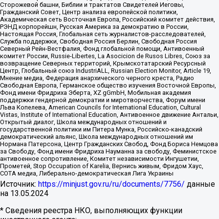
Сторожевой башни, Библии и трактатов Свидетелей Иеговы,
Гражданский Совет, Центр анализа европейской политики,
Академическая сеть Восточная Европа, Российский комитет действия,
РЭНД корпорейшн, Русская Америка за демократию в России,
Настоящая Россия, Глобальная сеть журналистов-расследователей,
Служба поддержки, Свободная Россия Берлин, Свободная Россия
Северный Рейн-Вестфалия, Фонд глобальной помощи, Антивоенный
комитет России, Russie-Libertes, La Asocicion de Rusos Libres, Союз за
возвращение Северных территорий, Крымскотатарский Ресурсный
Центр, Глобальный союз IndustriALL, Russian Election Monitor, Article 19,
Мнение медиа, Федерация анархического черного креста, Радио
Свободная Европа, Германское общество изучения Восточной Европы,
Фонд имени Фридриха Эберта, XZ gGmbH, Мобильная академия
поддержки гендерной демократии и миротворчества, Форум имени
Льва Копелева, American Councils for International Education, Cultural
Vistas, Institute of International Education, Антивоенное движение Антальи,
Открытый диалог, Школа международных отношений и
государственной политики им Питера Мунка, Российско-канадский
демократический альянс, Школа международных отношений им
Нормана Патерсона, Центр Гражданских Свобод, Фонд Бориса Немцова
за Свободу, Фонд имени Фридриха Науманна за свободу, Феминистское
антивоенное сопротивление, Комитет независимости Ингушетии,
Прометей, Stop Occupation of Karelia, Вернись живым, Фридом Хаус,
СОТА медиа, Либерально-демократическая Лига Украины
Источник:
https://minjust.gov.ru/ru/documents/7756/
данные
на
13.05.2024
* Сведения реестра НКО, выполняющих функции