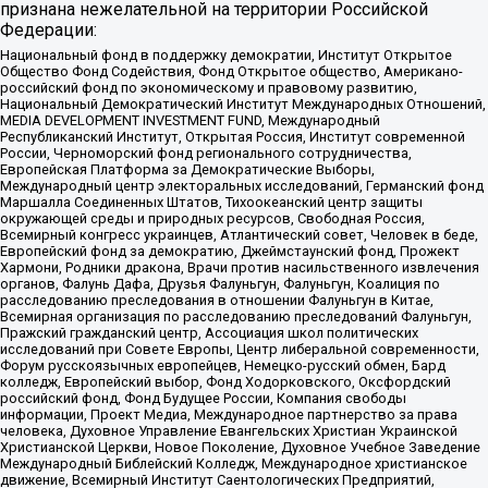
признана нежелательной на территории Российской
Федерации:
Национальный фонд в поддержку демократии, Институт Открытое
Общество Фонд Содействия, Фонд Открытое общество, Американо-
российский фонд по экономическому и правовому развитию,
Национальный Демократический Институт Международных Отношений,
MEDIA DEVELOPMENT INVESTMENT FUND, Международный
Республиканский Институт, Открытая Россия, Институт современной
России, Черноморский фонд регионального сотрудничества,
Европейская Платформа за Демократические Выборы,
Международный центр электоральных исследований, Германский фонд
Маршалла Соединенных Штатов, Тихоокеанский центр защиты
окружающей среды и природных ресурсов, Свободная Россия,
Всемирный конгресс украинцев, Атлантический совет, Человек в беде,
Европейский фонд за демократию, Джеймстаунский фонд, Прожект
Хармони, Родники дракона, Врачи против насильственного извлечения
органов, Фалунь Дафа, Друзья Фалуньгун, Фалуньгун, Коалиция по
расследованию преследования в отношении Фалуньгун в Китае,
Всемирная организация по расследованию преследований Фалуньгун,
Пражский гражданский центр, Ассоциация школ политических
исследований при Совете Европы, Центр либеральной современности,
Форум русскоязычных европейцев, Немецко-русский обмен, Бард
колледж, Европейский выбор, Фонд Ходорковского, Оксфордский
российский фонд, Фонд Будущее России, Компания свободы
информации, Проект Медиа, Международное партнерство за права
человека, Духовное Управление Евангельских Христиан Украинской
Христианской Церкви, Новое Поколение, Духовное Учебное Заведение
Международный Библейский Колледж, Международное христианское
движение, Всемирный Институт Саентологических Предприятий,