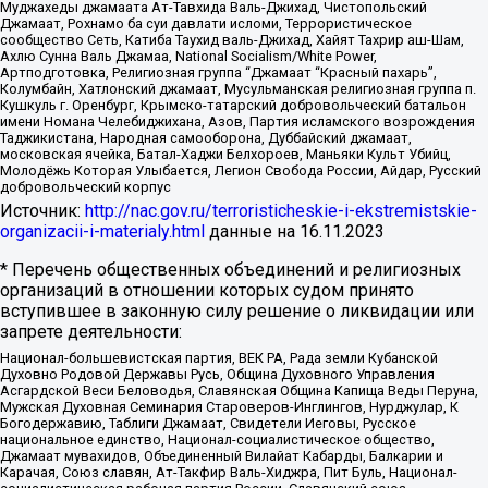
Муджахеды джамаата Ат-Тавхида Валь-Джихад, Чистопольский
Джамаат, Рохнамо ба суи давлати исломи, Террористическое
сообщество Сеть, Катиба Таухид валь-Джихад, Хайят Тахрир аш-Шам,
Ахлю Сунна Валь Джамаа, National Socialism/White Power,
Артподготовка, Религиозная группа “Джамаат “Красный пахарь”,
Колумбайн, Хатлонский джамаат, Мусульманская религиозная группа п.
Кушкуль г. Оренбург, Крымско-татарский добровольческий батальон
имени Номана Челебиджихана, Азов, Партия исламского возрождения
Таджикистана, Народная самооборона, Дуббайский джамаат,
московская ячейка, Батал-Хаджи Белхороев, Маньяки Культ Убийц,
Молодёжь Которая Улыбается, Легион Свобода России, Айдар, Русский
добровольческий корпус
Источник:
http://nac.gov.ru/terroristicheskie-i-ekstremistskie-
organizacii-i-materialy.html
данные на
16.11.2023
* Перечень общественных объединений и религиозных
организаций в отношении которых судом принято
вступившее в законную силу решение о ликвидации или
запрете деятельности:
Национал-большевистская партия, ВЕК РА, Рада земли Кубанской
Духовно Родовой Державы Русь, Община Духовного Управления
Асгардской Веси Беловодья, Славянская Община Капища Веды Перуна,
Мужская Духовная Семинария Староверов-Инглингов, Нурджулар, К
Богодержавию, Таблиги Джамаат, Свидетели Иеговы, Русское
национальное единство, Национал-социалистическое общество,
Джамаат мувахидов, Объединенный Вилайат Кабарды, Балкарии и
Карачая, Союз славян, Ат-Такфир Валь-Хиджра, Пит Буль, Национал-