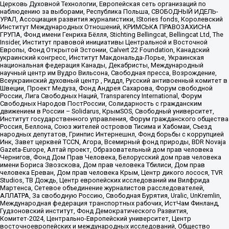
Церковь Духовной Технологии, Европейская сеть организаций по
наблюдению за выборами, Республика Польша, СВОБОДНЫЙ ИДЕЛЬ-
УРАЛ, Ассоциация развития журналистики, IStories fonds, Королевский
Институт Международных Отношений, КРИМСЬКА ПРАВОЗАХИСНА
ГРУПА, Фонд имени Генриха Бёлля, Stichting Bellingcat, Bellingcat Ltd, The
Insider, Институт правовой инициативы Центральной и Восточной
Европы, Фонд Открытой Эстонии, Calvert 22 Foundation, Канадский
украинский конгресс, Институт Макдональда-Лорье, Украинская
национальная федерация Канады, Декабристы, Международный
научный центр им Вудро Вильсона, Свободная пресса, Возрождение,
Всеукраинский духовный центр , Риддл, Русский антивоенный комитет в
Швеции, Проект Медуза, Фонд Андрея Сахарова, Форум свободной
России, Лига Свободных Наций, Transparеncy International, Форум
Свободных Народов ПостРоссии, Солидарность с гражданским
движением в России – Solidarus, КрымSOS, Свободный университет,
Институт государственного управления, Форум гражданского общества
Россия, Беллона, Союз жителей островов Тисима и Хабомаи, Съезд
народных депутатов, Гринпис Интернешнл, Фонд борьбы с коррупцией
Инк, Завет церквей TCCN, Агора, Всемирный фонд природы, BDR Novaja
Gazeta-Europe, Алтай проект, Образовательный дом прав человека
Чернигов, Фонд Дом Прав Человека, Белорусский дом прав человека
имени Бориса Звозскова, Дом прав человека Тбилиси, Дом прав
человека Ереван, Дом прав человека Крым, Центр дикого лосося, TVR
Studios, ТВ Дождь, Центр европейских исследований им Вилфрида
Мартенса, Сетевое объединение журналистов расследователей,
АЛЛАТРА, За свободную Россию, Свободная Бурятия, Uralic, UnKremlin,
Международная федерация транспортных рабочих, ИстЧам Финланд,
Гудзоновский институт, Фонд Демократического Развития,
Комитет-2024, Центрально-Европейский университет, Центр
восточноевропейских и международных исследований, Общество