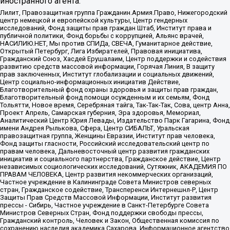
иностранного агента:
Лилит, Правозащитная группа Гражданин.Армия.Право, Нижегородский
центр немецкой и европейской культуры, Центр гендерных
исследований, Фонд защиты прав граждан Штаб, Институт права и
публичной политики, Фонд борьбы с коррупцией, Альянс врачей,
НАСИЛИЮ.НЕТ, Мы против СПИДа, СВЕЧА, Гуманитарное действие,
Открытый Петербург, Лига Избирателей, Правовая инициатива,
Гражданский Союз, Хасдей Ерушалаим, Центр поддержки и содействия
развитию средств массовой информации, Горячая Линия, В защиту
прав заключенных, Институт глобализации и социальных движений,
Центр социально-информационных инициатив Действие,
Благотворительный фонд охраны здоровья и защиты прав граждан,
Благотворительный фонд помощи осужденным и их семьям, Фонд
Тольятти, Новое время, Серебряная тайга, Так-Так-Так, Сова, центр Анна,
Проект Апрель, Самарская губерния, Эра здоровья, Мемориал,
Аналитический Центр Юрия Левады, Издательство Парк Гагарина, Фонд
имени Андрея Рылькова, Сфера, Центр СИБАЛЬТ, Уральская
правозащитная группа, Женщины Евразии, Институт прав человека,
Фонд защиты гласности, Российский исследовательский центр по
правам человека, Дальневосточный центр развития гражданских
инициатив и социального партнерства, Гражданское действие, Центр
независимых социологических исследований, Сутяжник, АКАДЕМИЯ ПО
ПРАВАМ ЧЕЛОВЕКА, Центр развития некоммерческих организаций,
Частное учреждение в Калининграде Совета Министров северных
стран, Гражданское содействие, Трансперенси Интернешнл-Р, Центр
Защиты Прав Средств Массовой Информации, Институт развития
прессы - Сибирь, Частное учреждение в Санкт-Петербурге Совета
Министров Северных Стран, Фонд поддержки свободы прессы,
Гражданский контроль, Человек и Закон, Общественная комиссия по
сохранению наследия академика Сахарова, Информационное агентство