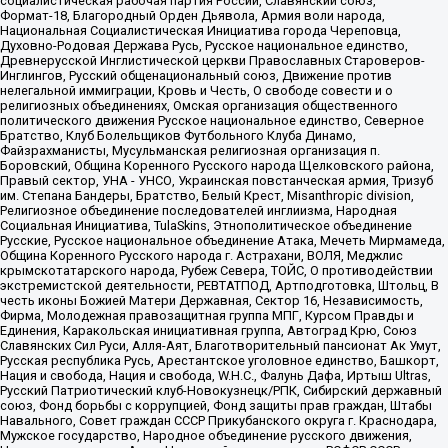
социалистическая рабочая партия России, Славянский союз,
Формат-18, Благородный Орден Дьявола, Армия воли народа,
Национальная Социалистическая Инициатива города Череповца,
Духовно-Родовая Держава Русь, Русское национальное единство,
Древнерусской Инглистической церкви Православных Староверов-
Инглингов, Русский общенациональный союз, Движение против
нелегальной иммиграции, Кровь и Честь, О свободе совести и о
религиозных объединениях, Омская организация общественного
политического движения Русское национальное единство, Северное
Братство, Клуб Болельщиков Футбольного Клуба Динамо,
Файзрахманисты, Мусульманская религиозная организация п.
Боровский, Община Коренного Русского народа Щелковского района,
Правый сектор, УНА - УНСО, Украинская повстанческая армия, Тризуб
им. Степана Бандеры, Братство, Белый Крест, Misanthropic division,
Религиозное объединение последователей инглиизма, Народная
Социальная Инициатива, TulaSkins, Этнополитическое объединение
Русские, Русское национальное объединение Атака, Мечеть Мирмамеда,
Община Коренного Русского народа г. Астрахани, ВОЛЯ, Меджлис
крымскотатарского народа, Рубеж Севера, ТОЙС, О противодействии
экстремистской деятельности, РЕВТАТПОД, Артподготовка, Штольц, В
честь иконы Божией Матери Державная, Сектор 16, Независимость,
Фирма, Молодежная правозащитная группа МПГ, Курсом Правды и
Единения, Каракольская инициативная группа, Автоград Крю, Союз
Славянских Сил Руси, Алля-Аят, Благотворительный пансионат Ак Умут,
Русская республика Русь, Арестантское уголовное единство, Башкорт,
Нация и свобода, Нация и свобода, W.H.С., Фалунь Дафа, Иртыш Ultras,
Русский Патриотический клуб-Новокузнецк/РПК, Сибирский державный
союз, Фонд борьбы с коррупцией, Фонд защиты прав граждан, Штабы
Навального, Совет граждан СССР Прикубанского округа г. Краснодара,
Мужское государство, Народное объединение русского движения,