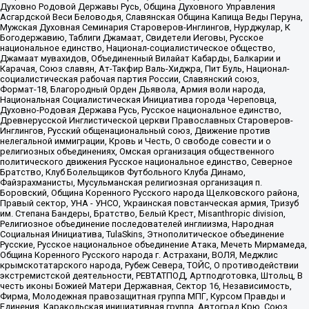
Духовно Родовой Державы Русь, Община Духовного Управления
Асгардской Веси Беловодья, Славянская Община Капища Веды Перуна,
Мужская Духовная Семинария Староверов-Инглингов, Нурджулар, К
Богодержавию, Таблиги Джамаат, Свидетели Иеговы, Русское
национальное единство, Национал-социалистическое общество,
Джамаат мувахидов, Объединенный Вилайат Кабарды, Балкарии и
Карачая, Союз славян, Ат-Такфир Валь-Хиджра, Пит Буль, Национал-
социалистическая рабочая партия России, Славянский союз,
Формат-18, Благородный Орден Дьявола, Армия воли народа,
Национальная Социалистическая Инициатива города Череповца,
Духовно-Родовая Держава Русь, Русское национальное единство,
Древнерусской Инглистической церкви Православных Староверов-
Инглингов, Русский общенациональный союз, Движение против
нелегальной иммиграции, Кровь и Честь, О свободе совести и о
религиозных объединениях, Омская организация общественного
политического движения Русское национальное единство, Северное
Братство, Клуб Болельщиков Футбольного Клуба Динамо,
Файзрахманисты, Мусульманская религиозная организация п.
Боровский, Община Коренного Русского народа Щелковского района,
Правый сектор, УНА - УНСО, Украинская повстанческая армия, Тризуб
им. Степана Бандеры, Братство, Белый Крест, Misanthropic division,
Религиозное объединение последователей инглиизма, Народная
Социальная Инициатива, TulaSkins, Этнополитическое объединение
Русские, Русское национальное объединение Атака, Мечеть Мирмамеда,
Община Коренного Русского народа г. Астрахани, ВОЛЯ, Меджлис
крымскотатарского народа, Рубеж Севера, ТОЙС, О противодействии
экстремистской деятельности, РЕВТАТПОД, Артподготовка, Штольц, В
честь иконы Божией Матери Державная, Сектор 16, Независимость,
Фирма, Молодежная правозащитная группа МПГ, Курсом Правды и
Единения, Каракольская инициативная группа, Автоград Крю, Союз