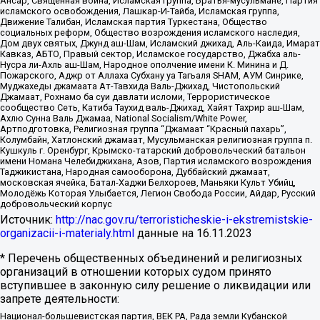
Ансар, Священная война, Исламская группа, Братья-мусульмане, Партия
исламского освобождения, Лашкар-И-Тайба, Исламская группа,
Движение Талибан, Исламская партия Туркестана, Общество
социальных реформ, Общество возрождения исламского наследия,
Дом двух святых, Джунд аш-Шам, Исламский джихад, Аль-Каида, Имарат
Кавказ, АБТО, Правый сектор, Исламское государство, Джабха аль-
Нусра ли-Ахль аш-Шам, Народное ополчение имени К. Минина и Д.
Пожарского, Аджр от Аллаха Субхану уа Тагьаля SHAM, АУМ Синрике,
Муджахеды джамаата Ат-Тавхида Валь-Джихад, Чистопольский
Джамаат, Рохнамо ба суи давлати исломи, Террористическое
сообщество Сеть, Катиба Таухид валь-Джихад, Хайят Тахрир аш-Шам,
Ахлю Сунна Валь Джамаа, National Socialism/White Power,
Артподготовка, Религиозная группа “Джамаат “Красный пахарь”,
Колумбайн, Хатлонский джамаат, Мусульманская религиозная группа п.
Кушкуль г. Оренбург, Крымско-татарский добровольческий батальон
имени Номана Челебиджихана, Азов, Партия исламского возрождения
Таджикистана, Народная самооборона, Дуббайский джамаат,
московская ячейка, Батал-Хаджи Белхороев, Маньяки Культ Убийц,
Молодёжь Которая Улыбается, Легион Свобода России, Айдар, Русский
добровольческий корпус
Источник:
http://nac.gov.ru/terroristicheskie-i-ekstremistskie-
organizacii-i-materialy.html
данные на
16.11.2023
* Перечень общественных объединений и религиозных
организаций в отношении которых судом принято
вступившее в законную силу решение о ликвидации или
запрете деятельности:
Национал-большевистская партия, ВЕК РА, Рада земли Кубанской