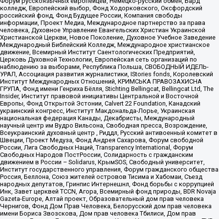
Форум русскоязычных европейцев, Немецко-русский обмен, Бард
колледж, Европейский выбор, Фонд Ходорковского, Оксфордский
российский фонд, Фонд Будущее России, Компания свободы
информации, Проект Медиа, Международное партнерство за права
человека, Духовное Управление Евангельских Христиан Украинской
Христианской Церкви, Новое Поколение, Духовное Учебное Заведение
Международный Библейский Колледж, Международное христианское
движение, Всемирный Институт Саентологических Предприятий,
Церковь Духовной Технологии, Европейская сеть организаций по
наблюдению за выборами, Республика Польша, СВОБОДНЫЙ ИДЕЛЬ-
УРАЛ, Ассоциация развития журналистики, IStories fonds, Королевский
Институт Международных Отношений, КРИМСЬКА ПРАВОЗАХИСНА
ГРУПА, Фонд имени Генриха Бёлля, Stichting Bellingcat, Bellingcat Ltd, The
Insider, Институт правовой инициативы Центральной и Восточной
Европы, Фонд Открытой Эстонии, Calvert 22 Foundation, Канадский
украинский конгресс, Институт Макдональда-Лорье, Украинская
национальная федерация Канады, Декабристы, Международный
научный центр им Вудро Вильсона, Свободная пресса, Возрождение,
Всеукраинский духовный центр , Риддл, Русский антивоенный комитет в
Швеции, Проект Медуза, Фонд Андрея Сахарова, Форум свободной
России, Лига Свободных Наций, Transparеncy International, Форум
Свободных Народов ПостРоссии, Солидарность с гражданским
движением в России – Solidarus, КрымSOS, Свободный университет,
Институт государственного управления, Форум гражданского общества
Россия, Беллона, Союз жителей островов Тисима и Хабомаи, Съезд
народных депутатов, Гринпис Интернешнл, Фонд борьбы с коррупцией
Инк, Завет церквей TCCN, Агора, Всемирный фонд природы, BDR Novaja
Gazeta-Europe, Алтай проект, Образовательный дом прав человека
Чернигов, Фонд Дом Прав Человека, Белорусский дом прав человека
имени Бориса Звозскова, Дом прав человека Тбилиси, Дом прав