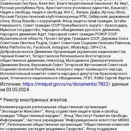
Славянских Сил Руси, Алля-Аят, Благотворительный пансионат Ак Умут,
Русская республика Русь, Арестантское уголовное единство, Башкорт,
Нация и свобода, Нация и свобода, W.H.С., Фалунь Дафа, Иртыш Ultras,
Русский Патриотический клуб-Новокузнецк/РПК, Сибирский державный
союз, Фонд борьбы с коррупцией, Фонд защиты прав граждан, Штабы
Навального, Совет граждан СССР Прикубанского округа г. Краснодара,
Мужское государство, Народное объединение русского движения,
Народное движение Адат, Народный совет граждан РСФСР СССР
Архангельской области, Проект Штурм, Граждане СССР, Держава Союз
Советских Светлых Родов, Совет Советских Социалистических Районов,
Meta Platforms Inc, Facebook, Instagram, WhatsApp, СИЧ-С14,
Добровольческое Движение Организации украинских националистов,
Черный Комитет, Татарстанское Региональное Всетатарское
общественное движение, Невоград, Молодежное Демократическое
Движение Весна, Верховный Совет Татарской Автономной Советской
Социалистической Республики, Конгресс ойрат-калмыцкого народа,
Исполнительный комитет совета народных депутатов Красноярского
края, Этническое национальное объединение, ЛГБТ, Я.МЫ Сергей Фургал
Источник:
https://minjust.gov.ru/ru/documents/7822/
данные
на
03.05.2024
* Реестр иностранных агентов:
Калининградская региональная общественная организация "Экозащита!-Женсовет", Фонд содействия защите прав и свобод граждан "Общественный вердикт", Фонд "Институт Развития Свободы Информации", Частное учреждение "Информационное агентство МЕМО. РУ", Региональная общественная организация "Общественная комиссия по сохранению наследия академика Сахарова", Фонд поддержки свободы прессы, Санкт-Петербургская общественная правозащитная организация "Гражданский контроль", Межрегиональная общественная организация "Информационно-просветительский центр "Мемориал", Региональный Фонд "Центр Защиты Прав Средств Массовой Информации", с 05.12.2023 Фонд "Центр Защиты Прав Средств массовой информации", Региональная общественная благотворительная организация помощи беженцам и мигрантам "Гражданское содействие", Негосударственное образовательное учреждение дополнительного профессионального образования (повышение квалификации) специалистов "АКАДЕМИЯ ПО ПРАВАМ ЧЕЛОВЕКА", Свердловская региональная общественная организация "Сутяжник", Автономная некоммерческая организация "Центр независимых социологических исследований", Союз общественных объединений "Российский исследовательский центр по правам человека", Региональное общественное учреждение научно-информационный центр "МЕМОРИАЛ", Некоммерческая организация "Фонд защиты гласности", Автономная некоммерческая организация "Институт прав человека", Городская общественная организация "Екатеринбургское общество "МЕМОРИАЛ", Городская общественная организация "Рязанское историко-просветительское и правозащитное общество "Мемориал" (Рязанский Мемориал), Челябинский региональный орган общественной самодеятельности – женское общественное объединение "Женщины Евразии", Челябинский региональный орган общественной самодеятельности "Уральская правозащитная группа", Фонд содействия защите здоровья и социальной справедливости имени Андрея Рылькова, Автономная Некоммерческая Организация "Аналитический Центр Юрия Левады", Автономная некоммерческая организация социальной поддержки населения "Проект Апрель", Региональная общественная организация помощи женщинам и детям, находящимся в кризисной ситуации "Информационно-методический центр "Анна", Фонд содействия развитию массовых коммуникаций и правовому просвещению "Так-так-Так", Фонд содействия устойчивому развитию "Серебряная тайга", Свердловский региональный общественный фонд социальных проектов "Новое время", "Idel.Реалии", Кавказ.Реалии, Крым.Реалии, Телеканал Настоящее Время, Татаро-башкирская служба Радио Свобода (Azatliq Radiosi), Радио Свободная Европа/Радио Свобода (PCE/PC), "Сибирь.Реалии", "Фактограф", Благотворительный фонд помощи осужденным и их семьям, Автономная некоммерческая организация "Институт глобализации и социальных движений", Фонд "В защиту прав заключенных", Частное учреждение "Центр поддержки и содействия развитию средств массовой информации", Пензенский региональный общественный благотворительный фонд "Гражданский союз", "Север.Реалии", Некоммерческая организация Фонд "Правовая инициатива", Общество с ограниченной ответственностью "Радио Свободная Европа/Радио Свобода", Чешское информационное агентство "MEDIUM-ORIENT", Красноярская региональная общественная организация "Мы против СПИДа", Камалягин Денис Николаевич, Маркелов Сергей Евгеньевич, Пономарев Лев Александрович, Савицкая Людмила Алексеевна, Автономная некоммерческая организация "Центр по работе с проблемой насилия "НАСИЛИЮ.НЕТ", Межрегиональный профессиональный союз работников здравоохранения "Альянс врачей", Юридическое лицо, зарегистрированное в Латвийской Республике, SIA "Medusa Project" (регистрационный номер 40103797863, дата регистрации 10.06.2014), Некоммерческая организация "Фонд по борьбе с коррупцией", Автономная некоммерческая организация "Институт права и публичной политики", Баданин Роман Сергеевич, Гликин Максим Александрович, Железнова Мария Михайловна, Лукьянова Юлия Сергеевна, Маетная Елизавета Витальевна, Маняхин Петр Борисович, Чуракова Ольга Владимировна, Ярош Юлия Петровна, Юридическое лицо "The Insider SIA", зарегистрированное в Риге, Латвийская Республика (дата регистрации 26.06.2015), являющееся администратором доменного имени интернет-издания "The Insider SIA", https://theins.ru, Постернак Алексей Евгеньевич, Рубин Михаил Аркадьевич, Анин Роман Александрович, Юридическое лицо Istories fonds, зарегистрированное в Латвийской Республике (регистрационный номер 50008295751, дата регистрации 24.02.2020), Великовский Дмитрий Александрович, Долинина Ирина Николаевна, Мароховская Алеся Алексеевна, Шлейнов Роман Юрьевич, Шмагун Олеся Валентиновна, Общество с ограниченной ответственностью "Альтаир 2021", Общество с ограниченной ответственностью "Вега 2021", Общество с ограниченной ответственностью "Главный редактор 2021", Общество с ограниченной ответственностью "Ромашки монолит", Важенков Артем Валерьевич, Ивановская областная общественная организация "Центр гендерных исследований", Гурман Юрий Альбертович, Медиапроект "ОВД-Инфо", Егоров Владимир Владимирович, Жилинский Владимир Александрович, Общество с ограниченной ответственностью "ЗП", Иванова София Юрьевна, Карезина Инна Павловна, Кильтау Екатерина Викторовна, Петров Алексей Викторович, Пискунов Сергей Евгеньевич, Смирнов Сергей Сергеевич, Тихонов Михаил Сергеевич, Общество с ограниченной ответственностью "ЖУРНАЛИСТ-ИНОСТРАННЫЙ АГЕНТ", Арапова Галина Юрьевна, Вольтская Татьяна Анатольевна, Американская компания "Mason G.E.S. Anonymous Foundation" (США), являющаяся владельцем интернет-издания https://mnews.world/, Компания "Stichting Bellingcat", зарегистрированная в Нидерландах (дата регистрации 11.07.2018), Захаров Андрей Вячеславович, Клепиковская Екатерина Дмитриевна, Общество с ограниченной ответственностью "МЕМО", Перл Роман Александрович, Симонов Евгений Алексеевич, Соловьева Елена Анатольевна, Сотников Даниил Владимирович, Сурначева Елизавета Дмитриевна, Автономная некоммерческая организация по защите прав человека и информированию населения "Якутия – Наше Мнение", Общество с ограниченной ответственностью "Москоу диджитал медиа", с 26.01.2023 Общество с ограниченной ответственностью "Чайка Белые сады", Ветошкина Валерия Валерьевна, Заговора Максим Александрович, Межрегиональное общественное движение "Российская ЛГБТ - сеть", Оленичев Максим Владимирович, Павлов Иван Юрьевич, Скворцова Елена Сергеевна, Общество с ограниченной ответственностью "Как бы инагент", Кочетков Игорь Викторович, Общество с ограниченной ответственностью "Честные выборы", Еланчик Олег Александрович, Общество с ограниченной ответственностью "Нобелевский призыв", Гималова Регина Эмилевна, Григорьев Андрей Валерьевич, Григорьева Алина Александровна, Ассоциация по содействию защите прав призывников, альтернативнослужащих и военнослужащих "Правозащитная группа "Гражданин.Армия.Право", Хисамова Регина Фаритовна, Автономная некоммерческая организация по реализации социально-правовых программ "Лилит", Дальневосточное общественное движение "Маяк", Санкт-Петербургская ЛГБТ-инициативная группа "Выход", Инициативная группа ЛГБТ+ "Реверс", Алексеев Андрей Викторович, Бекбулатова Таисия Львовна, Беляев Иван Михайлович, Владыкина Елена Сергеевна, Гельман Марат Александрович, Никульшина Вероника Юрьевна, Толоконникова Надежда Андреевна, Шендерович Виктор Анатольевич, Общество с ограниченной ответственностью "Данное сообщение", Общество с ограниченной ответственностью Издательский дом "Новая глава", Айнбиндер Александра Александровна, Московский комьюнити-центр для ЛГБТ+инициатив, Благотворительный фонд развития филантропии, Deutsche Welle (Германия, Kurt-Schumacher-Strasse 3, 53113 Bonn), Борзунова Мария Михайловна, Воробьев Виктор Викторович, Голубева Анна Львовна, Константинова Алла Михайловна, Малкова Ирина Владимировна, Мурадов Мурад Абдулгалимович, Осетинская Елизавета Николаевна, Понасенков Евгений Николаевич, Ганапольский Матвей Юрьевич, Киселев Евгений Алексеевич, Борухович Ирина Григорьевна, Дремин Иван Тимофеевич, Дубровский Дмитрий Викторович, Красноярская региональная общественная организация поддержки и развития альтернативных образовательных технологий и межкультурных коммуникаций "ИНТЕРРА", Маяковская Екатерина Алексеевна, Фейгин Марк Захарович, Филимонов Андрей Викторович, Дзугкоева Регина Николаевна, Доброхотов Роман Александрович, Дудь Юрий Александрович, Елкин Сергей Владимирович, Кругликов Кирилл Игоревич, Сабунаева Мария Леонидовна, Семенов Алексей Владимирович, Шаинян Карен Багратович, Шульман Екатерина Михайловна, Асафьев Артур Валерьевич, Вахштайн Виктор Семенович, Венедиктов Алексей Алексеевич, Лушникова Екатерина Евгеньевна, Волков Леонид Михайлович, Невзоров Александр Глебович, Пархоменко Сергей Борисович, Сироткин Ярослав Николаевич, Кара-Мурза Владимир Владимирович, Баранова Наталья Владимировна, Гозман Леонид Яковлевич, Кагарлицкий Борис Юльевич, Климарев Михаил Валерьевич, Милов Владимир Станиславович, Автономная некоммерческая организация Краснодарский центр современного искусства "Типография", Моргенштерн Алишер Тагирович, Соболь Любовь Эдуардовна, Общество с ограниченной ответственностью "ЛИЗА НОРМ", Каспаров Гарри Кимович, Ходорковский Михаил Борисович, Общество с ограниченной ответственностью "Апрельские тезисы", Данилович Ирина Брониславовна, Кашин Олег Владимирович, Петров Николай Владимирович, Пивоваров Алексей Владимирович, Соколов Михаил Владимирович, Цветкова Юлия Владимировна, Чичваркин Евгений Александрович, Комитет против пыток/Команда против пыток, Общество с ограниченной ответственностью "Первый научный", Общество с ограниченной ответственностью "Вертолет и ко", Белоцерковская Вероника Борисовна, Кац Максим Евгеньевич, Лазарева Татьяна Юрьевна, Шаведдинов Руслан Табризович, Яшин Илья Валерьевич, Общество с ограниченной ответственностью "Иноагент ААВ", Алешковский Дмитрий Петрович, Альбац Евгения Марковна, Быков Дмитрий Львович, Галямина Юлия Евгеньевна, Лойко Сергей Леонидович, Мартынов Кирилл Константинович, Медведев Сергей Александрович, Крашенинников Федор Геннадиевич, Гордеева Катерина Вл