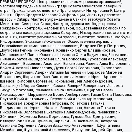
ПРАВАМ ЧЕЛОВЕКА, Центр развития некоммерческих организаций,
Частное учреждение в Калининграде Совета Министров северных
стран, Гражданское содействие, Трансперенси Интернешнл-Р, Центр
Защиты Прав Средств Массовой Информации, Институт развития
прессы - Сибирь, Частное учреждение в Санкт-Петербурге Совета
Министров Северных Стран, Фонд поддержки свободы прессы,
Гражданский контроль, Человек и Закон, Общественная комиссия по
сохранению наследия академика Сахарова, Информационное агентство
МЕМО. РУ, Институт региональной прессы, Институт Развития Свободы
Информации, Экозащита!-Женсовет, Общественный вердикт,
Евразийская антимонопольная ассоциация, Бедушев Петр Петрович,
Дзугкоева Регина Николаевна, Кривенко Сергей Владимирович,
Милославский Павел Юрьевич, Шнырова Ольга Вадимовна, Чанышева
Лилия Айратовна, Сидорович Ольга Борисовна, Туровский Александр
Алексеевич, Васильева Анастасия Евгеньевна, Ривина Анна Валерьевна,
Бойко Анатолий Николаевич, Дугин Сергей Георгиевич, Пивоваров
Андрей Сергеевич, Аверин Виталий Евгеньевич, Барахоев Магомед
Бекханович, Шарипков Олег Викторович, Мошель Ирина Ароновна,
Шведов Григорий Сергеевич, Пономарев Лев Александрович,
Каргалицкий Борис Юльевич, Созаев Валерий Валерьевич, Исламов
Тимур Рифгатович, Романова Ольга Евгеньевна, Щаров Сергей
Алексадрович, Цирульников Борис Альбертович, Гасан Ольга Павловна,
Паутов Юрий Анатольевич, Верховский Александр Маркович,
Пислакова-Паркер Марина Петровна, Кочеткова Татьяна
Владимировна, Чуркина Наталья Валерьевна, Акимова Татьяна
Николаевна, Золотарева Екатерина Александровна, Рачинский Ян
Збигневич, Жемкова Елена Борисовна, Гудков Лев Дмитриевич,
Илларионова Юлия Юрьевна, Саранг Анна Васильевна, Захарова
Светлана Сергеевна, Аверин Владимир Анатольевич, Щур Татьяна
Михайловна, Щур Николай Алексеевич, Блинушов Андрей Юрьевич,