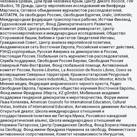
человека Ереван, Дом прав человека Крым, Центр дикого лосося, TVR
Studios, ТВ Дождь, Центр европейских исследований им Вилфрида
Мартенса, Сетевое объединение журналистов расследователей,
АЛЛАТРА, За свободную Россию, Свободная Бурятия, Uralic, UnKremlin,
Международная федерация транспортных рабочих, ИстЧам Финланд,
Гудзоновский институт, Фонд Демократического Развития,
Комитет-2024, Центрально-Европейский университет, Центр
восточноевропейских и международных исследований, Общество
Сторожевой башни, Библии и трактатов Свидетелей Иеговы,
Гражданский Совет, Центр анализа европейской политики,
Академическая сеть Восточная Европа, Российский комитет действия,
РЭНД корпорейшн, Русская Америка за демократию в России,
Настоящая Россия, Глобальная сеть журналистов-расследователей,
Служба поддержки, Свободная Россия Берлин, Свободная Россия
Северный Рейн-Вестфалия, Фонд глобальной помощи, Антивоенный
комитет России, Russie-Libertes, La Asocicion de Rusos Libres, Союз за
возвращение Северных территорий, Крымскотатарский Ресурсный
Центр, Глобальный союз IndustriALL, Russian Election Monitor, Article 19,
Мнение медиа, Федерация анархического черного креста, Радио
Свободная Европа, Германское общество изучения Восточной Европы,
Фонд имени Фридриха Эберта, XZ gGmbH, Мобильная академия
поддержки гендерной демократии и миротворчества, Форум имени
Льва Копелева, American Councils for International Education, Cultural
Vistas, Institute of International Education, Антивоенное движение Антальи,
Открытый диалог, Школа международных отношений и
государственной политики им Питера Мунка, Российско-канадский
демократический альянс, Школа международных отношений им
Нормана Патерсона, Центр Гражданских Свобод, Фонд Бориса Немцова
за Свободу, Фонд имени Фридриха Науманна за свободу, Феминистское
антивоенное сопротивление, Комитет независимости Ингушетии,