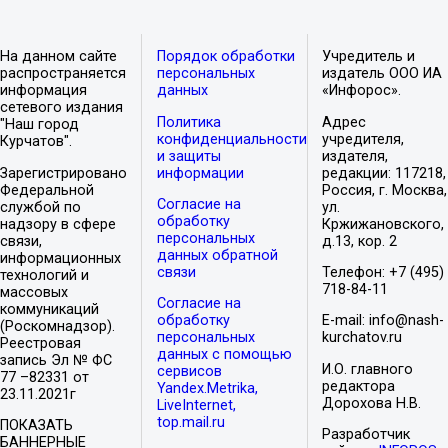
На данном сайте
Порядок обработки
Учредитель и
распространяется
персональных
издатель ООО ИА
информация
данных
«Инфорос».
сетевого издания
Политика
Адрес
"Наш город
конфиденциальности
учредителя,
Курчатов".
и защиты
издателя,
Зарегистрировано
информации
редакции: 117218,
Федеральной
Россия, г. Москва,
Согласие на
службой по
ул.
обработку
надзору в сфере
Кржижановского,
персональных
связи,
д.13, кор. 2
данных обратной
информационных
связи
Телефон: +7 (495)
технологий и
718-84-11
массовых
Согласие на
коммуникаций
обработку
E-mail: info@nash-
(Роскомнадзор).
персональных
kurchatov.ru
Реестровая
данных с помощью
запись Эл № ФС
И.О. главного
сервисов
77 –82331 от
редактора
Yandex.Metrika,
23.11.2021г
Дорохова Н.В.
LiveInternet,
top.mail.ru
ПОКАЗАТЬ
Разработчик
БАННЕРНЫЕ