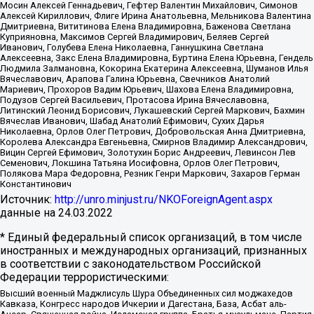
Мосин Алексей Геннадьевич, Гефтер Валентин Михайлович, Симонов
Алексей Кириллович, Флиге Ирина Анатольевна, Мельникова Валентина
Дмитриевна, Вититинова Елена Владимировна, Баженова Светлана
Куприяновна, Максимов Сергей Владимирович, Беляев Сергей
Иванович, Голубева Елена Николаевна, Ганнушкина Светлана
Алексеевна, Закс Елена Владимировна, Буртина Елена Юрьевна, Гендель
Людмила Залмановна, Кокорина Екатерина Алексеевна, Шуманов Илья
Вячеславович, Арапова Галина Юрьевна, Свечников Анатолий
Мариевич, Прохоров Вадим Юрьевич, Шахова Елена Владимировна,
Подузов Сергей Васильевич, Протасова Ирина Вячеславовна,
Литинский Леонид Борисович, Лукашевский Сергей Маркович, Бахмин
Вячеслав Иванович, Шабад Анатолий Ефимович, Сухих Дарья
Николаевна, Орлов Олег Петрович, Добровольская Анна Дмитриевна,
Королева Александра Евгеньевна, Смирнов Владимир Александрович,
Вицин Сергей Ефимович, Золотухин Борис Андреевич, Левинсон Лев
Семенович, Локшина Татьяна Иосифовна, Орлов Олег Петрович,
Полякова Мара Федоровна, Резник Генри Маркович, Захаров Герман
Константинович
Источник:
http://unro.minjust.ru/NKOForeignAgent.aspx
данные на
24.03.2022
* Единый федеральный список организаций, в том числе
иностранных и международных организаций, признанных
в соответствии с законодательством Российской
Федерации террористическими:
Высший военный Маджлисуль Шура Объединенных сил моджахедов
Кавказа, Конгресс народов Ичкерии и Дагестана, База, Асбат аль-