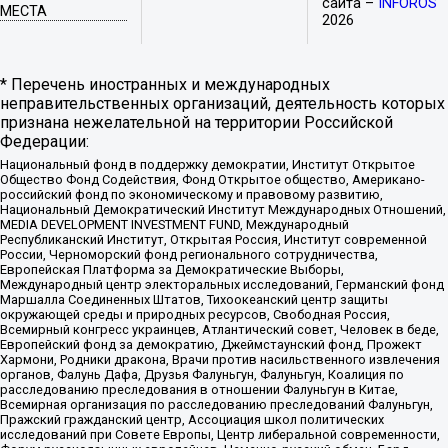
сайта –
INFOROS
МЕСТА
2026
* Перечень иностранных и международных
неправительственных организаций, деятельность которых
признана нежелательной на территории Российской
Федерации:
Национальный фонд в поддержку демократии, Институт Открытое
Общество Фонд Содействия, Фонд Открытое общество, Американо-
российский фонд по экономическому и правовому развитию,
Национальный Демократический Институт Международных Отношений,
MEDIA DEVELOPMENT INVESTMENT FUND, Международный
Республиканский Институт, Открытая Россия, Институт современной
России, Черноморский фонд регионального сотрудничества,
Европейская Платформа за Демократические Выборы,
Международный центр электоральных исследований, Германский фонд
Маршалла Соединенных Штатов, Тихоокеанский центр защиты
окружающей среды и природных ресурсов, Свободная Россия,
Всемирный конгресс украинцев, Атлантический совет, Человек в беде,
Европейский фонд за демократию, Джеймстаунский фонд, Прожект
Хармони, Родники дракона, Врачи против насильственного извлечения
органов, Фалунь Дафа, Друзья Фалуньгун, Фалуньгун, Коалиция по
расследованию преследования в отношении Фалуньгун в Китае,
Всемирная организация по расследованию преследований Фалуньгун,
Пражский гражданский центр, Ассоциация школ политических
исследований при Совете Европы, Центр либеральной современности,