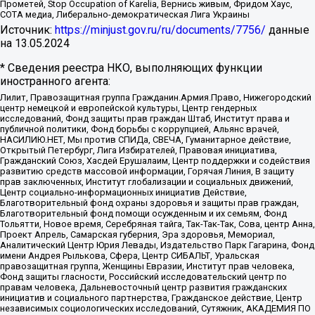
Прометей, Stop Occupation of Karelia, Вернись живым, Фридом Хаус,
СОТА медиа, Либерально-демократическая Лига Украины
Источник:
https://minjust.gov.ru/ru/documents/7756/
данные
на
13.05.2024
* Сведения реестра НКО, выполняющих функции
иностранного агента:
Лилит, Правозащитная группа Гражданин.Армия.Право, Нижегородский
центр немецкой и европейской культуры, Центр гендерных
исследований, Фонд защиты прав граждан Штаб, Институт права и
публичной политики, Фонд борьбы с коррупцией, Альянс врачей,
НАСИЛИЮ.НЕТ, Мы против СПИДа, СВЕЧА, Гуманитарное действие,
Открытый Петербург, Лига Избирателей, Правовая инициатива,
Гражданский Союз, Хасдей Ерушалаим, Центр поддержки и содействия
развитию средств массовой информации, Горячая Линия, В защиту
прав заключенных, Институт глобализации и социальных движений,
Центр социально-информационных инициатив Действие,
Благотворительный фонд охраны здоровья и защиты прав граждан,
Благотворительный фонд помощи осужденным и их семьям, Фонд
Тольятти, Новое время, Серебряная тайга, Так-Так-Так, Сова, центр Анна,
Проект Апрель, Самарская губерния, Эра здоровья, Мемориал,
Аналитический Центр Юрия Левады, Издательство Парк Гагарина, Фонд
имени Андрея Рылькова, Сфера, Центр СИБАЛЬТ, Уральская
правозащитная группа, Женщины Евразии, Институт прав человека,
Фонд защиты гласности, Российский исследовательский центр по
правам человека, Дальневосточный центр развития гражданских
инициатив и социального партнерства, Гражданское действие, Центр
независимых социологических исследований, Сутяжник, АКАДЕМИЯ ПО