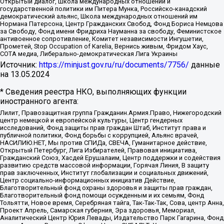
Открытый диалог, Школа международных отношений и
государственной политики им Питера Мунка, Российско-канадский
демократический альянс, Школа международных отношений им
Нормана Патерсона, Центр Гражданских Свобод, Фонд Бориса Немцова
за Свободу, Фонд имени Фридриха Науманна за свободу, Феминистское
антивоенное сопротивление, Комитет независимости Ингушетии,
Прометей, Stop Occupation of Karelia, Вернись живым, Фридом Хаус,
СОТА медиа, Либерально-демократическая Лига Украины
Источник:
https://minjust.gov.ru/ru/documents/7756/
данные
на
13.05.2024
* Сведения реестра НКО, выполняющих функции
иностранного агента:
Лилит, Правозащитная группа Гражданин.Армия.Право, Нижегородский
центр немецкой и европейской культуры, Центр гендерных
исследований, Фонд защиты прав граждан Штаб, Институт права и
публичной политики, Фонд борьбы с коррупцией, Альянс врачей,
НАСИЛИЮ.НЕТ, Мы против СПИДа, СВЕЧА, Гуманитарное действие,
Открытый Петербург, Лига Избирателей, Правовая инициатива,
Гражданский Союз, Хасдей Ерушалаим, Центр поддержки и содействия
развитию средств массовой информации, Горячая Линия, В защиту
прав заключенных, Институт глобализации и социальных движений,
Центр социально-информационных инициатив Действие,
Благотворительный фонд охраны здоровья и защиты прав граждан,
Благотворительный фонд помощи осужденным и их семьям, Фонд
Тольятти, Новое время, Серебряная тайга, Так-Так-Так, Сова, центр Анна,
Проект Апрель, Самарская губерния, Эра здоровья, Мемориал,
Аналитический Центр Юрия Левады, Издательство Парк Гагарина, Фонд