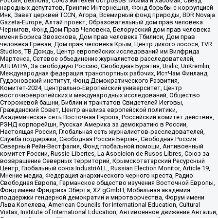
Россия, Беллона, Союз жителей островов Тисима и Хабомаи, Съезд
народных депутатов, Гринпис Интернешнл, Фонд борьбы с коррупцией
Инк, Завет церквей TCCN, Агора, Всемирный фонд природы, BDR Novaja
Gazeta-Europe, Алтай проект, Образовательный дом прав человека
Чернигов, Фонд Дом Прав Человека, Белорусский дом прав человека
имени Бориса Звозскова, Дом прав человека Тбилиси, Дом прав
человека Ереван, Дом прав человека Крым, Центр дикого лосося, TVR
Studios, ТВ Дождь, Центр европейских исследований им Вилфрида
Мартенса, Сетевое объединение журналистов расследователей,
АЛЛАТРА, За свободную Россию, Свободная Бурятия, Uralic, UnKremlin,
Международная федерация транспортных рабочих, ИстЧам Финланд,
Гудзоновский институт, Фонд Демократического Развития,
Комитет-2024, Центрально-Европейский университет, Центр
восточноевропейских и международных исследований, Общество
Сторожевой башни, Библии и трактатов Свидетелей Иеговы,
Гражданский Совет, Центр анализа европейской политики,
Академическая сеть Восточная Европа, Российский комитет действия,
РЭНД корпорейшн, Русская Америка за демократию в России,
Настоящая Россия, Глобальная сеть журналистов-расследователей,
Служба поддержки, Свободная Россия Берлин, Свободная Россия
Северный Рейн-Вестфалия, Фонд глобальной помощи, Антивоенный
комитет России, Russie-Libertes, La Asocicion de Rusos Libres, Союз за
возвращение Северных территорий, Крымскотатарский Ресурсный
Центр, Глобальный союз IndustriALL, Russian Election Monitor, Article 19,
Мнение медиа, Федерация анархического черного креста, Радио
Свободная Европа, Германское общество изучения Восточной Европы,
Фонд имени Фридриха Эберта, XZ gGmbH, Мобильная академия
поддержки гендерной демократии и миротворчества, Форум имени
Льва Копелева, American Councils for International Education, Cultural
Vistas, Institute of International Education, Антивоенное движение Антальи,