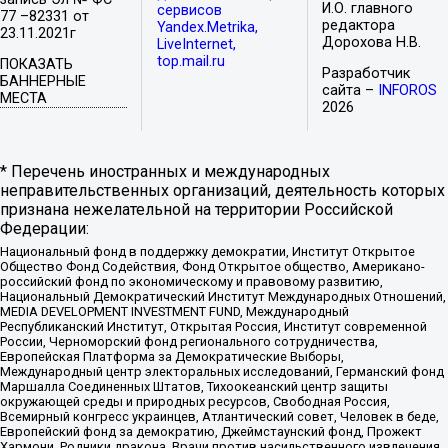
И.О. главного
сервисов
77 –82331 от
редактора
Yandex.Metrika,
23.11.2021г
Дорохова Н.В.
LiveInternet,
top.mail.ru
ПОКАЗАТЬ
Разработчик
БАННЕРНЫЕ
сайта –
INFOROS
МЕСТА
2026
* Перечень иностранных и международных
неправительственных организаций, деятельность которых
признана нежелательной на территории Российской
Федерации:
Национальный фонд в поддержку демократии, Институт Открытое
Общество Фонд Содействия, Фонд Открытое общество, Американо-
российский фонд по экономическому и правовому развитию,
Национальный Демократический Институт Международных Отношений,
MEDIA DEVELOPMENT INVESTMENT FUND, Международный
Республиканский Институт, Открытая Россия, Институт современной
России, Черноморский фонд регионального сотрудничества,
Европейская Платформа за Демократические Выборы,
Международный центр электоральных исследований, Германский фонд
Маршалла Соединенных Штатов, Тихоокеанский центр защиты
окружающей среды и природных ресурсов, Свободная Россия,
Всемирный конгресс украинцев, Атлантический совет, Человек в беде,
Европейский фонд за демократию, Джеймстаунский фонд, Прожект
Хармони, Родники дракона, Врачи против насильственного извлечения