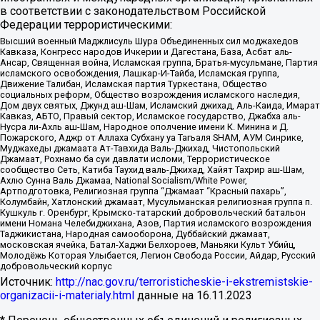
в соответствии с законодательством Российской
Федерации террористическими:
Высший военный Маджлисуль Шура Объединенных сил моджахедов
Кавказа, Конгресс народов Ичкерии и Дагестана, База, Асбат аль-
Ансар, Священная война, Исламская группа, Братья-мусульмане, Партия
исламского освобождения, Лашкар-И-Тайба, Исламская группа,
Движение Талибан, Исламская партия Туркестана, Общество
социальных реформ, Общество возрождения исламского наследия,
Дом двух святых, Джунд аш-Шам, Исламский джихад, Аль-Каида, Имарат
Кавказ, АБТО, Правый сектор, Исламское государство, Джабха аль-
Нусра ли-Ахль аш-Шам, Народное ополчение имени К. Минина и Д.
Пожарского, Аджр от Аллаха Субхану уа Тагьаля SHAM, АУМ Синрике,
Муджахеды джамаата Ат-Тавхида Валь-Джихад, Чистопольский
Джамаат, Рохнамо ба суи давлати исломи, Террористическое
сообщество Сеть, Катиба Таухид валь-Джихад, Хайят Тахрир аш-Шам,
Ахлю Сунна Валь Джамаа, National Socialism/White Power,
Артподготовка, Религиозная группа “Джамаат “Красный пахарь”,
Колумбайн, Хатлонский джамаат, Мусульманская религиозная группа п.
Кушкуль г. Оренбург, Крымско-татарский добровольческий батальон
имени Номана Челебиджихана, Азов, Партия исламского возрождения
Таджикистана, Народная самооборона, Дуббайский джамаат,
московская ячейка, Батал-Хаджи Белхороев, Маньяки Культ Убийц,
Молодёжь Которая Улыбается, Легион Свобода России, Айдар, Русский
добровольческий корпус
Источник:
http://nac.gov.ru/terroristicheskie-i-ekstremistskie-
organizacii-i-materialy.html
данные на
16.11.2023