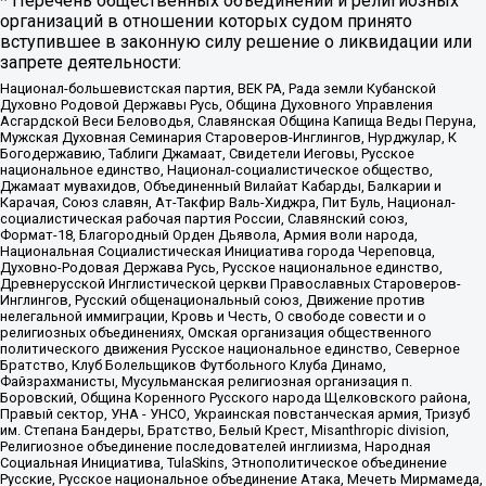
* Перечень общественных объединений и религиозных
организаций в отношении которых судом принято
вступившее в законную силу решение о ликвидации или
запрете деятельности:
Национал-большевистская партия, ВЕК РА, Рада земли Кубанской
Духовно Родовой Державы Русь, Община Духовного Управления
Асгардской Веси Беловодья, Славянская Община Капища Веды Перуна,
Мужская Духовная Семинария Староверов-Инглингов, Нурджулар, К
Богодержавию, Таблиги Джамаат, Свидетели Иеговы, Русское
национальное единство, Национал-социалистическое общество,
Джамаат мувахидов, Объединенный Вилайат Кабарды, Балкарии и
Карачая, Союз славян, Ат-Такфир Валь-Хиджра, Пит Буль, Национал-
социалистическая рабочая партия России, Славянский союз,
Формат-18, Благородный Орден Дьявола, Армия воли народа,
Национальная Социалистическая Инициатива города Череповца,
Духовно-Родовая Держава Русь, Русское национальное единство,
Древнерусской Инглистической церкви Православных Староверов-
Инглингов, Русский общенациональный союз, Движение против
нелегальной иммиграции, Кровь и Честь, О свободе совести и о
религиозных объединениях, Омская организация общественного
политического движения Русское национальное единство, Северное
Братство, Клуб Болельщиков Футбольного Клуба Динамо,
Файзрахманисты, Мусульманская религиозная организация п.
Боровский, Община Коренного Русского народа Щелковского района,
Правый сектор, УНА - УНСО, Украинская повстанческая армия, Тризуб
им. Степана Бандеры, Братство, Белый Крест, Misanthropic division,
Религиозное объединение последователей инглиизма, Народная
Социальная Инициатива, TulaSkins, Этнополитическое объединение
Русские, Русское национальное объединение Атака, Мечеть Мирмамеда,