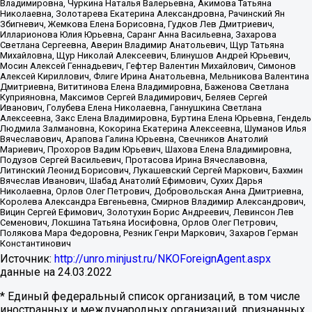
Владимировна, Чуркина Наталья Валерьевна, Акимова Татьяна
Николаевна, Золотарева Екатерина Александровна, Рачинский Ян
Збигневич, Жемкова Елена Борисовна, Гудков Лев Дмитриевич,
Илларионова Юлия Юрьевна, Саранг Анна Васильевна, Захарова
Светлана Сергеевна, Аверин Владимир Анатольевич, Щур Татьяна
Михайловна, Щур Николай Алексеевич, Блинушов Андрей Юрьевич,
Мосин Алексей Геннадьевич, Гефтер Валентин Михайлович, Симонов
Алексей Кириллович, Флиге Ирина Анатольевна, Мельникова Валентина
Дмитриевна, Вититинова Елена Владимировна, Баженова Светлана
Куприяновна, Максимов Сергей Владимирович, Беляев Сергей
Иванович, Голубева Елена Николаевна, Ганнушкина Светлана
Алексеевна, Закс Елена Владимировна, Буртина Елена Юрьевна, Гендель
Людмила Залмановна, Кокорина Екатерина Алексеевна, Шуманов Илья
Вячеславович, Арапова Галина Юрьевна, Свечников Анатолий
Мариевич, Прохоров Вадим Юрьевич, Шахова Елена Владимировна,
Подузов Сергей Васильевич, Протасова Ирина Вячеславовна,
Литинский Леонид Борисович, Лукашевский Сергей Маркович, Бахмин
Вячеслав Иванович, Шабад Анатолий Ефимович, Сухих Дарья
Николаевна, Орлов Олег Петрович, Добровольская Анна Дмитриевна,
Королева Александра Евгеньевна, Смирнов Владимир Александрович,
Вицин Сергей Ефимович, Золотухин Борис Андреевич, Левинсон Лев
Семенович, Локшина Татьяна Иосифовна, Орлов Олег Петрович,
Полякова Мара Федоровна, Резник Генри Маркович, Захаров Герман
Константинович
Источник:
http://unro.minjust.ru/NKOForeignAgent.aspx
данные на
24.03.2022
* Единый федеральный список организаций, в том числе
иностранных и международных организаций, признанных