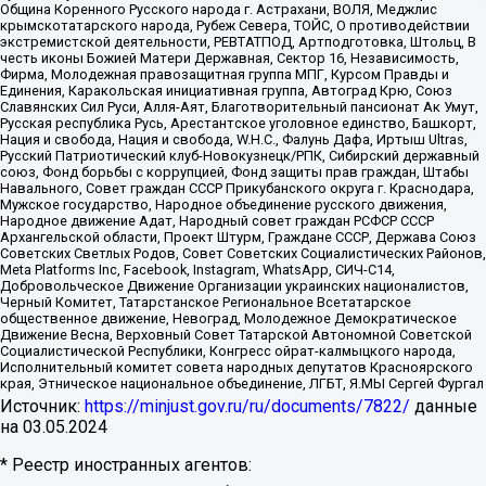
Община Коренного Русского народа г. Астрахани, ВОЛЯ, Меджлис
крымскотатарского народа, Рубеж Севера, ТОЙС, О противодействии
экстремистской деятельности, РЕВТАТПОД, Артподготовка, Штольц, В
честь иконы Божией Матери Державная, Сектор 16, Независимость,
Фирма, Молодежная правозащитная группа МПГ, Курсом Правды и
Единения, Каракольская инициативная группа, Автоград Крю, Союз
Славянских Сил Руси, Алля-Аят, Благотворительный пансионат Ак Умут,
Русская республика Русь, Арестантское уголовное единство, Башкорт,
Нация и свобода, Нация и свобода, W.H.С., Фалунь Дафа, Иртыш Ultras,
Русский Патриотический клуб-Новокузнецк/РПК, Сибирский державный
союз, Фонд борьбы с коррупцией, Фонд защиты прав граждан, Штабы
Навального, Совет граждан СССР Прикубанского округа г. Краснодара,
Мужское государство, Народное объединение русского движения,
Народное движение Адат, Народный совет граждан РСФСР СССР
Архангельской области, Проект Штурм, Граждане СССР, Держава Союз
Советских Светлых Родов, Совет Советских Социалистических Районов,
Meta Platforms Inc, Facebook, Instagram, WhatsApp, СИЧ-С14,
Добровольческое Движение Организации украинских националистов,
Черный Комитет, Татарстанское Региональное Всетатарское
общественное движение, Невоград, Молодежное Демократическое
Движение Весна, Верховный Совет Татарской Автономной Советской
Социалистической Республики, Конгресс ойрат-калмыцкого народа,
Исполнительный комитет совета народных депутатов Красноярского
края, Этническое национальное объединение, ЛГБТ, Я.МЫ Сергей Фургал
Источник:
https://minjust.gov.ru/ru/documents/7822/
данные
на
03.05.2024
* Реестр иностранных агентов: