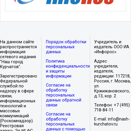
На данном сайте
Порядок обработки
Учредитель и
распространяется
персональных
издатель ООО ИА
информация
данных
«Инфорос».
сетевого издания
Политика
Адрес
"Наш город
конфиденциальности
учредителя,
Курчатов".
и защиты
издателя,
Зарегистрировано
информации
редакции: 117218,
Федеральной
Россия, г. Москва,
Согласие на
службой по
ул.
обработку
надзору в сфере
Кржижановского,
персональных
связи,
д.13, кор. 2
данных обратной
информационных
связи
Телефон: +7 (495)
технологий и
718-84-11
массовых
Согласие на
коммуникаций
обработку
E-mail: info@nash-
(Роскомнадзор).
персональных
kurchatov.ru
Реестровая
данных с помощью
запись Эл № ФС