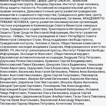
имени Андрея Рылькова, Сфера, Центр СИБАЛЬТ, Уральская
правозащитная группа, Женщины Евразии, Институт прав человека,
Фонд защиты гласности, Российский исследовательский центр по
правам человека, Дальневосточный центр развития гражданских
инициатив и социального партнерства, Гражданское действие, Центр
независимых социологических исследований, Сутяжник, АКАДЕМИЯ ПО
ПРАВАМ ЧЕЛОВЕКА, Центр развития некоммерческих организаций,
Частное учреждение в Калининграде Совета Министров северных
стран, Гражданское содействие, Трансперенси Интернешнл-Р, Центр
Защиты Прав Средств Массовой Информации, Институт развития
прессы - Сибирь, Частное учреждение в Санкт-Петербурге Совета
Министров Северных Стран, Фонд поддержки свободы прессы,
Гражданский контроль, Человек и Закон, Общественная комиссия по
сохранению наследия академика Сахарова, Информационное агентство
МЕМО. РУ, Институт региональной прессы, Институт Развития Свободы
Информации, Экозащита!-Женсовет, Общественный вердикт,
Евразийская антимонопольная ассоциация, Бедушев Петр Петрович,
Дзугкоева Регина Николаевна, Кривенко Сергей Владимирович,
Милославский Павел Юрьевич, Шнырова Ольга Вадимовна, Чанышева
Лилия Айратовна, Сидорович Ольга Борисовна, Туровский Александр
Алексеевич, Васильева Анастасия Евгеньевна, Ривина Анна Валерьевна,
Бойко Анатолий Николаевич, Дугин Сергей Георгиевич, Пивоваров
Андрей Сергеевич, Аверин Виталий Евгеньевич, Барахоев Магомед
Бекханович, Шарипков Олег Викторович, Мошель Ирина Ароновна,
Шведов Григорий Сергеевич, Пономарев Лев Александрович,
Каргалицкий Борис Юльевич, Созаев Валерий Валерьевич, Исламов
Тимур Рифгатович, Романова Ольга Евгеньевна, Щаров Сергей
Алексадрович, Цирульников Борис Альбертович, Гасан Ольга Павловна,
Паутов Юрий Анатольевич, Верховский Александр Маркович,
Пислакова-Паркер Марина Петровна, Кочеткова Татьяна