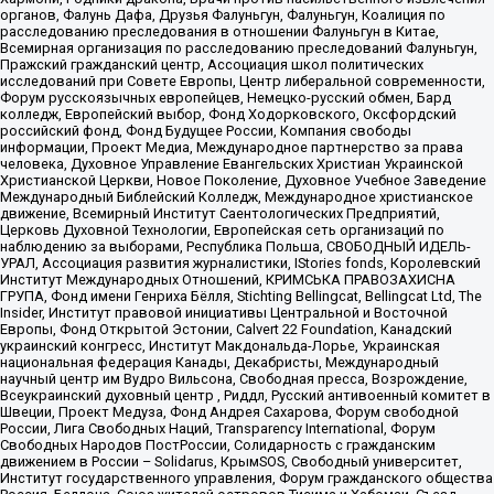
органов, Фалунь Дафа, Друзья Фалуньгун, Фалуньгун, Коалиция по
расследованию преследования в отношении Фалуньгун в Китае,
Всемирная организация по расследованию преследований Фалуньгун,
Пражский гражданский центр, Ассоциация школ политических
исследований при Совете Европы, Центр либеральной современности,
Форум русскоязычных европейцев, Немецко-русский обмен, Бард
колледж, Европейский выбор, Фонд Ходорковского, Оксфордский
российский фонд, Фонд Будущее России, Компания свободы
информации, Проект Медиа, Международное партнерство за права
человека, Духовное Управление Евангельских Христиан Украинской
Христианской Церкви, Новое Поколение, Духовное Учебное Заведение
Международный Библейский Колледж, Международное христианское
движение, Всемирный Институт Саентологических Предприятий,
Церковь Духовной Технологии, Европейская сеть организаций по
наблюдению за выборами, Республика Польша, СВОБОДНЫЙ ИДЕЛЬ-
УРАЛ, Ассоциация развития журналистики, IStories fonds, Королевский
Институт Международных Отношений, КРИМСЬКА ПРАВОЗАХИСНА
ГРУПА, Фонд имени Генриха Бёлля, Stichting Bellingcat, Bellingcat Ltd, The
Insider, Институт правовой инициативы Центральной и Восточной
Европы, Фонд Открытой Эстонии, Calvert 22 Foundation, Канадский
украинский конгресс, Институт Макдональда-Лорье, Украинская
национальная федерация Канады, Декабристы, Международный
научный центр им Вудро Вильсона, Свободная пресса, Возрождение,
Всеукраинский духовный центр , Риддл, Русский антивоенный комитет в
Швеции, Проект Медуза, Фонд Андрея Сахарова, Форум свободной
России, Лига Свободных Наций, Transparеncy International, Форум
Свободных Народов ПостРоссии, Солидарность с гражданским
движением в России – Solidarus, КрымSOS, Свободный университет,
Институт государственного управления, Форум гражданского общества