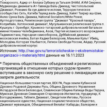
Пожарского, Аджр от Аллаха Субхану уа Тагьаля SHAM, АУМ Синрике,
Муджахеды джамаата Ат-Тавхида Валь-Джихад, Чистопольский
Джамаат, Рохнамо ба суи давлати исломи, Террористическое
сообщество Сеть, Катиба Таухид валь-Джихад, Хайят Тахрир аш-Шам,
Ахлю Сунна Валь Джамаа, National Socialism/White Power,
Артподготовка, Религиозная группа “Джамаат “Красный пахарь”,
Колумбайн, Хатлонский джамаат, Мусульманская религиозная группа п.
Кушкуль г. Оренбург, Крымско-татарский добровольческий батальон
имени Номана Челебиджихана, Азов, Партия исламского возрождения
Таджикистана, Народная самооборона, Дуббайский джамаат,
московская ячейка, Батал-Хаджи Белхороев, Маньяки Культ Убийц,
Молодёжь Которая Улыбается, Легион Свобода России, Айдар, Русский
добровольческий корпус
Источник:
http://nac.gov.ru/terroristicheskie-i-ekstremistskie-
organizacii-i-materialy.html
данные на
16.11.2023
* Перечень общественных объединений и религиозных
организаций в отношении которых судом принято
вступившее в законную силу решение о ликвидации или
запрете деятельности:
Национал-большевистская партия, ВЕК РА, Рада земли Кубанской
Духовно Родовой Державы Русь, Община Духовного Управления
Асгардской Веси Беловодья, Славянская Община Капища Веды Перуна,
Мужская Духовная Семинария Староверов-Инглингов, Нурджулар, К
Богодержавию, Таблиги Джамаат, Свидетели Иеговы, Русское
национальное единство, Национал-социалистическое общество,
Джамаат мувахидов, Объединенный Вилайат Кабарды, Балкарии и