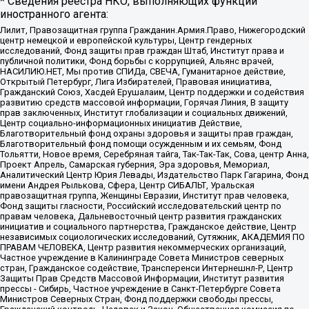
* Сведения реестра НКО, выполняющих функции
иностранного агента:
Лилит, Правозащитная группа Гражданин.Армия.Право, Нижегородский
центр немецкой и европейской культуры, Центр гендерных
исследований, Фонд защиты прав граждан Штаб, Институт права и
публичной политики, Фонд борьбы с коррупцией, Альянс врачей,
НАСИЛИЮ.НЕТ, Мы против СПИДа, СВЕЧА, Гуманитарное действие,
Открытый Петербург, Лига Избирателей, Правовая инициатива,
Гражданский Союз, Хасдей Ерушалаим, Центр поддержки и содействия
развитию средств массовой информации, Горячая Линия, В защиту
прав заключенных, Институт глобализации и социальных движений,
Центр социально-информационных инициатив Действие,
Благотворительный фонд охраны здоровья и защиты прав граждан,
Благотворительный фонд помощи осужденным и их семьям, Фонд
Тольятти, Новое время, Серебряная тайга, Так-Так-Так, Сова, центр Анна,
Проект Апрель, Самарская губерния, Эра здоровья, Мемориал,
Аналитический Центр Юрия Левады, Издательство Парк Гагарина, Фонд
имени Андрея Рылькова, Сфера, Центр СИБАЛЬТ, Уральская
правозащитная группа, Женщины Евразии, Институт прав человека,
Фонд защиты гласности, Российский исследовательский центр по
правам человека, Дальневосточный центр развития гражданских
инициатив и социального партнерства, Гражданское действие, Центр
независимых социологических исследований, Сутяжник, АКАДЕМИЯ ПО
ПРАВАМ ЧЕЛОВЕКА, Центр развития некоммерческих организаций,
Частное учреждение в Калининграде Совета Министров северных
стран, Гражданское содействие, Трансперенси Интернешнл-Р, Центр
Защиты Прав Средств Массовой Информации, Институт развития
прессы - Сибирь, Частное учреждение в Санкт-Петербурге Совета
Министров Северных Стран, Фонд поддержки свободы прессы,