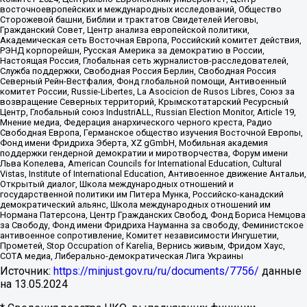
восточноевропейских и международных исследований, Общество
Сторожевой башни, Библии и трактатов Свидетелей Иеговы,
Гражданский Совет, Центр анализа европейской политики,
Академическая сеть Восточная Европа, Российский комитет действия,
РЭНД корпорейшн, Русская Америка за демократию в России,
Настоящая Россия, Глобальная сеть журналистов-расследователей,
Служба поддержки, Свободная Россия Берлин, Свободная Россия
Северный Рейн-Вестфалия, Фонд глобальной помощи, Антивоенный
комитет России, Russie-Libertes, La Asocicion de Rusos Libres, Союз за
возвращение Северных территорий, Крымскотатарский Ресурсный
Центр, Глобальный союз IndustriALL, Russian Election Monitor, Article 19,
Мнение медиа, Федерация анархического черного креста, Радио
Свободная Европа, Германское общество изучения Восточной Европы,
Фонд имени Фридриха Эберта, XZ gGmbH, Мобильная академия
поддержки гендерной демократии и миротворчества, Форум имени
Льва Копелева, American Councils for International Education, Cultural
Vistas, Institute of International Education, Антивоенное движение Антальи,
Открытый диалог, Школа международных отношений и
государственной политики им Питера Мунка, Российско-канадский
демократический альянс, Школа международных отношений им
Нормана Патерсона, Центр Гражданских Свобод, Фонд Бориса Немцова
за Свободу, Фонд имени Фридриха Науманна за свободу, Феминистское
антивоенное сопротивление, Комитет независимости Ингушетии,
Прометей, Stop Occupation of Karelia, Вернись живым, Фридом Хаус,
СОТА медиа, Либерально-демократическая Лига Украины
Источник:
https://minjust.gov.ru/ru/documents/7756/
данные
на
13.05.2024