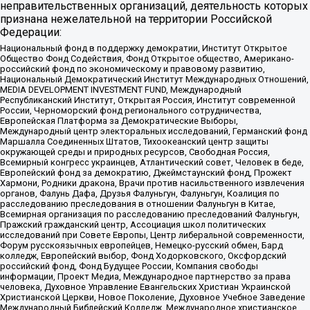
неправительственных организаций, деятельность которых
признана нежелательной на территории Российской
Федерации:
Национальный фонд в поддержку демократии, Институт Открытое
Общество Фонд Содействия, Фонд Открытое общество, Американо-
российский фонд по экономическому и правовому развитию,
Национальный Демократический Институт Международных Отношений,
MEDIA DEVELOPMENT INVESTMENT FUND, Международный
Республиканский Институт, Открытая Россия, Институт современной
России, Черноморский фонд регионального сотрудничества,
Европейская Платформа за Демократические Выборы,
Международный центр электоральных исследований, Германский фонд
Маршалла Соединенных Штатов, Тихоокеанский центр защиты
окружающей среды и природных ресурсов, Свободная Россия,
Всемирный конгресс украинцев, Атлантический совет, Человек в беде,
Европейский фонд за демократию, Джеймстаунский фонд, Прожект
Хармони, Родники дракона, Врачи против насильственного извлечения
органов, Фалунь Дафа, Друзья Фалуньгун, Фалуньгун, Коалиция по
расследованию преследования в отношении Фалуньгун в Китае,
Всемирная организация по расследованию преследований Фалуньгун,
Пражский гражданский центр, Ассоциация школ политических
исследований при Совете Европы, Центр либеральной современности,
Форум русскоязычных европейцев, Немецко-русский обмен, Бард
колледж, Европейский выбор, Фонд Ходорковского, Оксфордский
российский фонд, Фонд Будущее России, Компания свободы
информации, Проект Медиа, Международное партнерство за права
человека, Духовное Управление Евангельских Христиан Украинской
Христианской Церкви, Новое Поколение, Духовное Учебное Заведение
Международный Библейский Колледж, Международное христианское