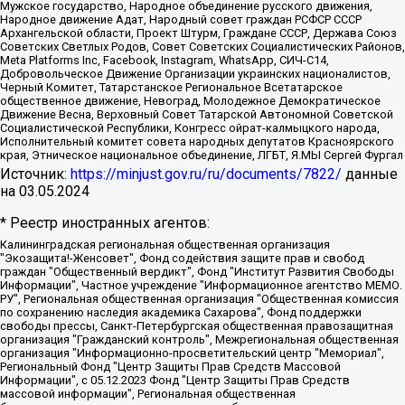
Мужское государство, Народное объединение русского движения,
Народное движение Адат, Народный совет граждан РСФСР СССР
Архангельской области, Проект Штурм, Граждане СССР, Держава Союз
Советских Светлых Родов, Совет Советских Социалистических Районов,
Meta Platforms Inc, Facebook, Instagram, WhatsApp, СИЧ-С14,
Добровольческое Движение Организации украинских националистов,
Черный Комитет, Татарстанское Региональное Всетатарское
общественное движение, Невоград, Молодежное Демократическое
Движение Весна, Верховный Совет Татарской Автономной Советской
Социалистической Республики, Конгресс ойрат-калмыцкого народа,
Исполнительный комитет совета народных депутатов Красноярского
края, Этническое национальное объединение, ЛГБТ, Я.МЫ Сергей Фургал
Источник:
https://minjust.gov.ru/ru/documents/7822/
данные
на
03.05.2024
* Реестр иностранных агентов:
Калининградская региональная общественная организация "Экозащита!-Женсовет", Фонд содействия защите прав и свобод граждан "Общественный вердикт", Фонд "Институт Развития Свободы Информации", Частное учреждение "Информационное агентство МЕМО. РУ", Региональная общественная организация "Общественная комиссия по сохранению наследия академика Сахарова", Фонд поддержки свободы прессы, Санкт-Петербургская общественная правозащитная организация "Гражданский контроль", Межрегиональная общественная организация "Информационно-просветительский центр "Мемориал", Региональный Фонд "Центр Защиты Прав Средств Массовой Информации", с 05.12.2023 Фонд "Центр Защиты Прав Средств массовой информации", Региональная общественная благотворительная организация помощи беженцам и мигрантам "Гражданское содействие", Негосударственное образовательное учреждение дополнительного профессионального образования (повышение квалификации) специалистов "АКАДЕМИЯ ПО ПРАВАМ ЧЕЛОВЕКА", Свердловская региональная общественная организация "Сутяжник", Автономная некоммерческая организация "Центр независимых социологических исследований", Союз общественных объединений "Российский исследовательский центр по правам человека", Региональное общественное учреждение научно-информационный центр "МЕМОРИАЛ", Некоммерческая организация "Фонд защиты гласности", Автономная некоммерческая организация "Институт прав человека", Городская общественная организация "Екатеринбургское общество "МЕМОРИАЛ", Городская общественная организация "Рязанское историко-просветительское и правозащитное общество "Мемориал" (Рязанский Мемориал), Челябинский региональный орган общественной самодеятельности – женское общественное объединение "Женщины Евразии", Челябинский региональный орган общественной самодеятельности "Уральская правозащитная группа", Фонд содействия защите здоровья и социальной справедливости имени Андрея Рылькова, Автономная Некоммерческая Организация "Аналитический Центр Юрия Левады", Автономная некоммерческая организация социальной поддержки населения "Проект Апрель", Региональная общественная организация помощи женщинам и детям, находящимся в кризисной ситуации "Информационно-методический центр "Анна", Фонд содействия развитию массовых коммуникаций и правовому просвещению "Так-так-Так", Фонд содействия устойчивому развитию "Серебряная тайга", Свердловский региональный общественный фонд социальных проектов "Новое время", "Idel.Реалии", Кавказ.Реалии, Крым.Реалии, Телеканал Настоящее Время, Татаро-башкирская служба Радио Свобода (Azatliq Radiosi), Радио Свободная Европа/Радио Свобода (PCE/PC), "Сибирь.Реалии", "Фактограф", Благотворительный фонд помощи осужденным и их семьям, Автономная некоммерческая организация "Институт глобализации и социальных движений", Фонд "В защиту прав заключенных", Частное учреждение "Центр поддержки и содействия развитию средств массовой информации", Пензенский региональный общественный благотворительный фонд "Гражданский союз", "Север.Реалии", Некоммерческая организация Фонд "Правовая инициатива", Общество с ограниченной ответственностью "Радио Свободная Европа/Радио Свобода", Чешское информационное агентство "MEDIUM-ORIENT", Красноярская региональная общественная организация "Мы против СПИДа", Камалягин Денис Николаевич, Маркелов Сергей Евгеньевич, Пономарев Лев Александрович, Савицкая Людмила Алексеевна, Автономная некоммерческая организация "Центр по работе с проблемой насилия "НАСИЛИЮ.НЕТ", Межрегиональный профессиональный союз работников здравоохранения "Альянс врачей", Юридическое лицо, зарегистрированное в Латвийской Республике, SIA "Medusa Project" (регистрационный номер 40103797863, дата регистрации 10.06.2014), Некоммерческая организация "Фонд по борьбе с коррупцией", Автономная некоммерческая организация "Институт права и публичной политики", Баданин Роман Сергеевич, Гликин Максим Александрович, Железнова Мария Михайловна, Лукьянова Юлия Сергеевна, Маетная Елизавета Витальевна, Маняхин Петр Борисович, Чуракова Ольга Владимировна, Ярош Юлия Петровна, Юридическое лицо "The Insider SIA", зарегистрированное в Риге, Латвийская Республика (дата регистрации 26.06.2015), являющееся администратором доменного имени интернет-издания "The Insider SIA", https://theins.ru, Постернак Алексей Евгеньевич, Рубин Михаил Аркадьевич, Анин Роман Александрович, Юридическое лицо Istories fonds, зарегистрированное в Латвийской Республике (регистрационный номер 50008295751, дата регистрации 24.02.2020), Великовский Дмитрий Александрович, Долинина Ирина Николаевна, Мароховская Алеся Алексеевна, Шлейнов Роман Юрьевич, Шмагун Олеся Валентиновна, Общество с ограниченной ответственностью "Альтаир 2021", Общество с ограниченной ответственностью "Вега 2021", Общество с ограниченной ответственностью "Главный редактор 2021", Общество с ограниченной ответственностью "Ромашки монолит", Важенков Артем Валерьевич, Ивановская областная общественная организация "Центр гендерных исследований", Гурман Юрий Альбертович, Медиапроект "ОВД-Инфо", Егоров Владимир Владимирович, Жилинский Владимир Александрович, Общество с ограниченной ответственностью "ЗП", Иванова София Юрьевна, Карезина Инна Павловна, Кильтау Екатерина Викторовна, Петров Алексей Викторович, Пискунов Сергей Евгеньевич, Смирнов Сергей Сергеевич, Тихонов Михаил Сергеевич, Общество с ограниченной ответственностью "ЖУРНАЛИСТ-ИНОСТРАННЫЙ АГЕНТ", Арапова Галина Юрьевна, Вольтская Татьяна Анатольевна, Американская компания "Mason G.E.S. Anonymous Foundation" (США), являющаяся владельцем интернет-издания https://mnews.world/, Компания "Stichting Bellingcat", зарегистрированная в Нидерландах (дата регистрации 11.07.2018), Захаров Андрей Вячеславович, Клепиковская Екатерина Дмитриевна, Общество с ограниченной ответственностью "МЕМО", Перл Роман Александрович, Симонов Евгений Алексеевич, Соловьева Елена Анатольевна, Сотников Даниил Владимирович, Сурначева Елизавета Дмитриевна, Автономная некоммерческая организация по защите прав человека и информированию населения "Якутия – Наше Мнение", Общество с ограниченной ответственностью "Москоу диджитал медиа", с 26.01.2023 Общество с ограниченной ответственностью "Чайка Белые сады", Ветошкина Валерия Валерьевна, Заговора Максим Александрович, Межрегиональное общественное движение "Российская ЛГБТ - сеть", Оленичев Максим Владимирович, Павлов Иван Юрьевич, Скворцова Елена Сергеевна, Общество с ограниченной ответственностью "Как бы инагент", Кочетков Игорь Викторович, Общество с ограниченной ответственностью "Честные выборы", Еланчик Олег Александрович, Общество с ограниченной ответственностью "Нобелевский призыв", Гималова Регина Эмилевна, Григорьев Андрей Валерьевич, Григорьева Алина Александровна, Ассоциация по содействию защите прав призывников, альтернативнослужащих и военнослужащих "Правозащитная группа "Гражданин.Армия.Право", Хисамова Регина Фаритовна, Автономная некоммерческая организация по реализации социально-правовых программ "Лилит", Дальневосточное общественное движение "Маяк", Санкт-Петербургская ЛГБТ-инициативная группа "Выход", Инициативная группа ЛГБТ+ "Реверс", Алексеев Андрей Викторович, Бекбулатова Таисия Львовна, Беляев Иван Михайлович, Владыкина Елена Сергеевна, Гельман Марат Александрович, Никульшина Вероника Юрьевна, Толоконникова Надежда Андреевна, Шендерович Виктор Анатольевич, Общество с ограниченной ответственностью "Данное сообщение", Общество с ограниченной ответственностью Издательский дом "Новая глава", Айнбиндер Александра Александровна, Московский комьюнити-центр для ЛГБТ+инициатив, Благотворительный фонд развития филантропии, Deutsche Welle (Германия, Kurt-Schumacher-Strasse 3, 53113 Bonn), Борзунова Мария Михайловна, Воробьев Виктор Викторович, Голубева Анна Львовна, Константинова Алла Михайловна, Малкова Ирина Владимировна, Мурадов Мурад Абдулгалимович, Осетинская Елизавета Николаевна, Понасенков Евгений Николаевич, Ганапольский Матвей Юрьевич, Киселев Евгений Алексеевич, Борухович Ирина Григорьевна, Дремин Иван Тимофеевич, Дубровский Дмитрий Викторович, Красноярская региональная общественная организация поддержки и развития альтернативных образовательных технологий и межкультурных коммуникаций "ИНТЕРРА", Маяковская Екатерина Алексеевна, Фейгин Марк Захарович, Филимонов Андрей Викторович, Дзугкоева Регина Николаевна, Доброхотов Роман Александрович, Дудь Юрий Александрович, Елкин Сергей Владимирович, Кругликов Кирилл Игоревич, Сабунаева Мария Леонидовна, Семенов Алексей Владимирович, Шаинян Карен Багратович, Шульман Екатерина Михайловна, Асафьев Артур Валерьевич, Вахштайн Виктор Семенович, Венедиктов Алексей Алексеевич, Лушникова Екатерина Евгеньевна, Волков Леонид Михайлович, Невзоров Александр Глебович, Пархоменко Сергей Борисович, Сироткин Ярослав Николаевич, Кара-Мурза Владимир Владимирович, Баранова Наталья Владимировна, Гозман Леонид Яковлевич, Кагарлицкий Борис Юльевич, Климарев Михаил Валерьевич, Милов Владимир Станиславович, Автономная некоммерческая организация Краснодарский центр современного искусства "Типография", Моргенштерн Алишер Тагирович, Соболь Любовь Эдуардовна, Общество с ограниченной ответственностью "ЛИЗА НОРМ", Каспаров Гарри Кимович, Ходорковский Михаил Борисович, Общество с ограниченной ответственностью "Апрельские тезисы", Данилович Ирина Брониславовна, Кашин Олег Владимирович, Петров Николай Владимирович, Пивоваров Алексей Владимирович, Соколов Михаил Владимирович, Цветкова Юлия Владимировна, Чичваркин Евгений Александрович, Комитет против пыток/Команда против пыток, Общество с ограниченной ответственностью "Первый научный", Общество с ограниченной ответственностью "Вертолет и ко", Белоцерковская Вероника Борисовна, Кац Максим Евгеньевич, Лазарева Татьяна Юрьевна, Шаведдинов Руслан Табризович, Яшин Илья Валерьевич, Общество с ограниченной ответственностью "Иноагент ААВ", Алешковский Дмитрий Петрович, Альбац Евгения Марковна, Быков Дмитрий Львович, Галямина Юлия Евгеньевна, Лойко Сергей Леонидович, Мартынов Кирилл Константинович, Медведев Сергей Александрович, Крашенинников Федор Геннадиевич, Гордеева Катерина Вл