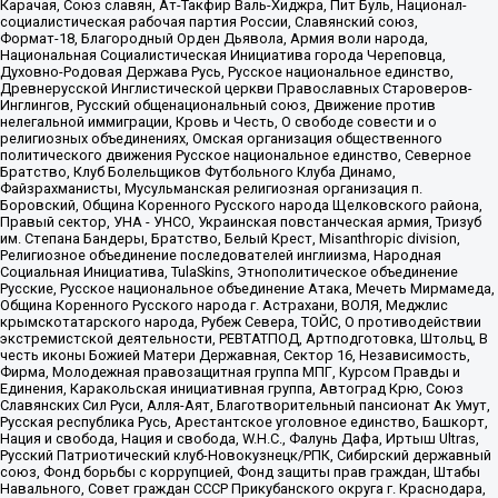
Карачая, Союз славян, Ат-Такфир Валь-Хиджра, Пит Буль, Национал-
социалистическая рабочая партия России, Славянский союз,
Формат-18, Благородный Орден Дьявола, Армия воли народа,
Национальная Социалистическая Инициатива города Череповца,
Духовно-Родовая Держава Русь, Русское национальное единство,
Древнерусской Инглистической церкви Православных Староверов-
Инглингов, Русский общенациональный союз, Движение против
нелегальной иммиграции, Кровь и Честь, О свободе совести и о
религиозных объединениях, Омская организация общественного
политического движения Русское национальное единство, Северное
Братство, Клуб Болельщиков Футбольного Клуба Динамо,
Файзрахманисты, Мусульманская религиозная организация п.
Боровский, Община Коренного Русского народа Щелковского района,
Правый сектор, УНА - УНСО, Украинская повстанческая армия, Тризуб
им. Степана Бандеры, Братство, Белый Крест, Misanthropic division,
Религиозное объединение последователей инглиизма, Народная
Социальная Инициатива, TulaSkins, Этнополитическое объединение
Русские, Русское национальное объединение Атака, Мечеть Мирмамеда,
Община Коренного Русского народа г. Астрахани, ВОЛЯ, Меджлис
крымскотатарского народа, Рубеж Севера, ТОЙС, О противодействии
экстремистской деятельности, РЕВТАТПОД, Артподготовка, Штольц, В
честь иконы Божией Матери Державная, Сектор 16, Независимость,
Фирма, Молодежная правозащитная группа МПГ, Курсом Правды и
Единения, Каракольская инициативная группа, Автоград Крю, Союз
Славянских Сил Руси, Алля-Аят, Благотворительный пансионат Ак Умут,
Русская республика Русь, Арестантское уголовное единство, Башкорт,
Нация и свобода, Нация и свобода, W.H.С., Фалунь Дафа, Иртыш Ultras,
Русский Патриотический клуб-Новокузнецк/РПК, Сибирский державный
союз, Фонд борьбы с коррупцией, Фонд защиты прав граждан, Штабы
Навального, Совет граждан СССР Прикубанского округа г. Краснодара,