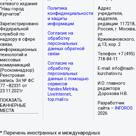
сетевого издания
Политика
Адрес
"Наш город
конфиденциальности
учредителя,
Курчатов".
и защиты
издателя,
Зарегистрировано
информации
редакции: 117218,
Федеральной
Россия, г. Москва,
Согласие на
службой по
ул.
обработку
надзору в сфере
Кржижановского,
персональных
связи,
д.13, кор. 2
данных обратной
информационных
связи
Телефон: +7 (495)
технологий и
718-84-11
массовых
Согласие на
коммуникаций
обработку
E-mail: info@nash-
(Роскомнадзор).
персональных
kurchatov.ru
Реестровая
данных с помощью
запись Эл № ФС
И.О. главного
сервисов
77 –82331 от
редактора
Yandex.Metrika,
23.11.2021г
Дорохова Н.В.
LiveInternet,
top.mail.ru
ПОКАЗАТЬ
Разработчик
БАННЕРНЫЕ
сайта –
INFOROS
МЕСТА
2026
* Перечень иностранных и международных