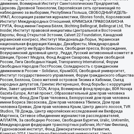
движение, Всемирный Институт Саентологических Предприятий,
Церковь Духовной Технологии, Европейская сеть организаций по
наблюдению за выборами, Республика Польша, СВОБОДНЫЙ ИДЕЛЬ-
УРАЛ, Ассоциация развития журналистики, IStories fonds, Королевский
Институт Международных Отношений, КРИМСЬКА ПРАВОЗАХИСНА
ГРУПА, Фонд имени Генриха Бёлля, Stichting Bellingcat, Bellingcat Ltd, The
Insider, Институт правовой инициативы Центральной и Восточной
Европы, Фонд Открытой Эстонии, Calvert 22 Foundation, Канадский
украинский конгресс, Институт Макдональда-Лорье, Украинская
национальная федерация Канады, Декабристы, Международный
научный центр им Вудро Вильсона, Свободная пресса, Возрождение,
Всеукраинский духовный центр , Риддл, Русский антивоенный комитет в
Швеции, Проект Медуза, Фонд Андрея Сахарова, Форум свободной
России, Лига Свободных Наций, Transparеncy International, Форум
Свободных Народов ПостРоссии, Солидарность с гражданским
движением в России – Solidarus, КрымSOS, Свободный университет,
Институт государственного управления, Форум гражданского общества
Россия, Беллона, Союз жителей островов Тисима и Хабомаи, Съезд
народных депутатов, Гринпис Интернешнл, Фонд борьбы с коррупцией
Инк, Завет церквей TCCN, Агора, Всемирный фонд природы, BDR Novaja
Gazeta-Europe, Алтай проект, Образовательный дом прав человека
Чернигов, Фонд Дом Прав Человека, Белорусский дом прав человека
имени Бориса Звозскова, Дом прав человека Тбилиси, Дом прав
человека Ереван, Дом прав человека Крым, Центр дикого лосося, TVR
Studios, ТВ Дождь, Центр европейских исследований им Вилфрида
Мартенса, Сетевое объединение журналистов расследователей,
АЛЛАТРА, За свободную Россию, Свободная Бурятия, Uralic, UnKremlin,
Международная федерация транспортных рабочих, ИстЧам Финланд,
Гудзоновский институт, Фонд Демократического Развития,
Комитет-2024, Центрально-Европейский университет, Центр