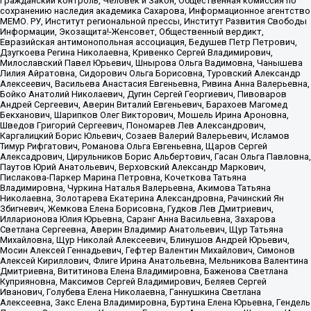
Гражданский контроль, Человек и Закон, Общественная комиссия по
сохранению наследия академика Сахарова, Информационное агентство
МЕМО. РУ, Институт региональной прессы, Институт Развития Свободы
Информации, Экозащита!-Женсовет, Общественный вердикт,
Евразийская антимонопольная ассоциация, Бедушев Петр Петрович,
Дзугкоева Регина Николаевна, Кривенко Сергей Владимирович,
Милославский Павел Юрьевич, Шнырова Ольга Вадимовна, Чанышева
Лилия Айратовна, Сидорович Ольга Борисовна, Туровский Александр
Алексеевич, Васильева Анастасия Евгеньевна, Ривина Анна Валерьевна,
Бойко Анатолий Николаевич, Дугин Сергей Георгиевич, Пивоваров
Андрей Сергеевич, Аверин Виталий Евгеньевич, Барахоев Магомед
Бекханович, Шарипков Олег Викторович, Мошель Ирина Ароновна,
Шведов Григорий Сергеевич, Пономарев Лев Александрович,
Каргалицкий Борис Юльевич, Созаев Валерий Валерьевич, Исламов
Тимур Рифгатович, Романова Ольга Евгеньевна, Щаров Сергей
Алексадрович, Цирульников Борис Альбертович, Гасан Ольга Павловна,
Паутов Юрий Анатольевич, Верховский Александр Маркович,
Пислакова-Паркер Марина Петровна, Кочеткова Татьяна
Владимировна, Чуркина Наталья Валерьевна, Акимова Татьяна
Николаевна, Золотарева Екатерина Александровна, Рачинский Ян
Збигневич, Жемкова Елена Борисовна, Гудков Лев Дмитриевич,
Илларионова Юлия Юрьевна, Саранг Анна Васильевна, Захарова
Светлана Сергеевна, Аверин Владимир Анатольевич, Щур Татьяна
Михайловна, Щур Николай Алексеевич, Блинушов Андрей Юрьевич,
Мосин Алексей Геннадьевич, Гефтер Валентин Михайлович, Симонов
Алексей Кириллович, Флиге Ирина Анатольевна, Мельникова Валентина
Дмитриевна, Вититинова Елена Владимировна, Баженова Светлана
Куприяновна, Максимов Сергей Владимирович, Беляев Сергей
Иванович, Голубева Елена Николаевна, Ганнушкина Светлана
Алексеевна, Закс Елена Владимировна, Буртина Елена Юрьевна, Гендель