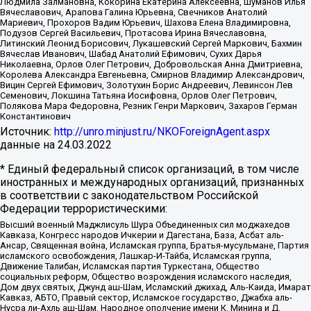
Людмила Залмановна, Кокорина Екатерина Алексеевна, Шуманов Илья
Вячеславович, Арапова Галина Юрьевна, Свечников Анатолий
Мариевич, Прохоров Вадим Юрьевич, Шахова Елена Владимировна,
Подузов Сергей Васильевич, Протасова Ирина Вячеславовна,
Литинский Леонид Борисович, Лукашевский Сергей Маркович, Бахмин
Вячеслав Иванович, Шабад Анатолий Ефимович, Сухих Дарья
Николаевна, Орлов Олег Петрович, Добровольская Анна Дмитриевна,
Королева Александра Евгеньевна, Смирнов Владимир Александрович,
Вицин Сергей Ефимович, Золотухин Борис Андреевич, Левинсон Лев
Семенович, Локшина Татьяна Иосифовна, Орлов Олег Петрович,
Полякова Мара Федоровна, Резник Генри Маркович, Захаров Герман
Константинович
Источник:
http://unro.minjust.ru/NKOForeignAgent.aspx
данные на
24.03.2022
* Единый федеральный список организаций, в том числе
иностранных и международных организаций, признанных
в соответствии с законодательством Российской
Федерации террористическими:
Высший военный Маджлисуль Шура Объединенных сил моджахедов
Кавказа, Конгресс народов Ичкерии и Дагестана, База, Асбат аль-
Ансар, Священная война, Исламская группа, Братья-мусульмане, Партия
исламского освобождения, Лашкар-И-Тайба, Исламская группа,
Движение Талибан, Исламская партия Туркестана, Общество
социальных реформ, Общество возрождения исламского наследия,
Дом двух святых, Джунд аш-Шам, Исламский джихад, Аль-Каида, Имарат
Кавказ, АБТО, Правый сектор, Исламское государство, Джабха аль-
Нусра ли-Ахль аш-Шам, Народное ополчение имени К. Минина и Д.