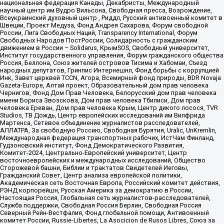
национальная федерация Канады, Декабристы, Международный
научный центр им Вудро Вильсона, Свободная пресса, Возрождение,
Всеукраинский духовный центр , Риддл, Русский антивоенный комитет в
Швеции, Проект Медуза, Фонд Андрея Сахарова, Форум свободной
России, Лига Свободных Наций, Transparеncy International, Форум
Свободных Народов ПостРоссии, Солидарность с гражданским
движением в России – Solidarus, КрымSOS, Свободный университет,
Институт государственного управления, Форум гражданского общества
Россия, Беллона, Союз жителей островов Тисима и Хабомаи, Съезд
народных депутатов, Гринпис Интернешнл, Фонд борьбы с коррупцией
Инк, Завет церквей TCCN, Агора, Всемирный фонд природы, BDR Novaja
Gazeta-Europe, Алтай проект, Образовательный дом прав человека
Чернигов, Фонд Дом Прав Человека, Белорусский дом прав человека
имени Бориса Звозскова, Дом прав человека Тбилиси, Дом прав
человека Ереван, Дом прав человека Крым, Центр дикого лосося, TVR
Studios, ТВ Дождь, Центр европейских исследований им Вилфрида
Мартенса, Сетевое объединение журналистов расследователей,
АЛЛАТРА, За свободную Россию, Свободная Бурятия, Uralic, UnKremlin,
Международная федерация транспортных рабочих, ИстЧам Финланд,
Гудзоновский институт, Фонд Демократического Развития,
Комитет-2024, Центрально-Европейский университет, Центр
восточноевропейских и международных исследований, Общество
Сторожевой башни, Библии и трактатов Свидетелей Иеговы,
Гражданский Совет, Центр анализа европейской политики,
Академическая сеть Восточная Европа, Российский комитет действия,
РЭНД корпорейшн, Русская Америка за демократию в России,
Настоящая Россия, Глобальная сеть журналистов-расследователей,
Служба поддержки, Свободная Россия Берлин, Свободная Россия
Северный Рейн-Вестфалия, Фонд глобальной помощи, Антивоенный
комитет России, Russie-Libertes, La Asocicion de Rusos Libres, Союз за