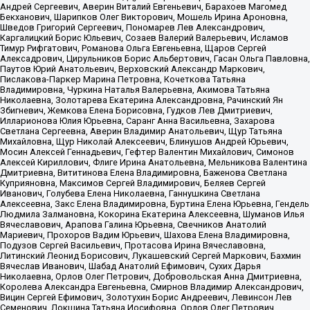
Андрей Сергеевич, Аверин Виталий Евгеньевич, Барахоев Магомед
Бекханович, Шарипков Олег Викторович, Мошель Ирина Ароновна,
Шведов Григорий Сергеевич, Пономарев Лев Александрович,
Каргалицкий Борис Юльевич, Созаев Валерий Валерьевич, Исламов
Тимур Рифгатович, Романова Ольга Евгеньевна, Щаров Сергей
Алексадрович, Цирульников Борис Альбертович, Гасан Ольга Павловна,
Паутов Юрий Анатольевич, Верховский Александр Маркович,
Пислакова-Паркер Марина Петровна, Кочеткова Татьяна
Владимировна, Чуркина Наталья Валерьевна, Акимова Татьяна
Николаевна, Золотарева Екатерина Александровна, Рачинский Ян
Збигневич, Жемкова Елена Борисовна, Гудков Лев Дмитриевич,
Илларионова Юлия Юрьевна, Саранг Анна Васильевна, Захарова
Светлана Сергеевна, Аверин Владимир Анатольевич, Щур Татьяна
Михайловна, Щур Николай Алексеевич, Блинушов Андрей Юрьевич,
Мосин Алексей Геннадьевич, Гефтер Валентин Михайлович, Симонов
Алексей Кириллович, Флиге Ирина Анатольевна, Мельникова Валентина
Дмитриевна, Вититинова Елена Владимировна, Баженова Светлана
Куприяновна, Максимов Сергей Владимирович, Беляев Сергей
Иванович, Голубева Елена Николаевна, Ганнушкина Светлана
Алексеевна, Закс Елена Владимировна, Буртина Елена Юрьевна, Гендель
Людмила Залмановна, Кокорина Екатерина Алексеевна, Шуманов Илья
Вячеславович, Арапова Галина Юрьевна, Свечников Анатолий
Мариевич, Прохоров Вадим Юрьевич, Шахова Елена Владимировна,
Подузов Сергей Васильевич, Протасова Ирина Вячеславовна,
Литинский Леонид Борисович, Лукашевский Сергей Маркович, Бахмин
Вячеслав Иванович, Шабад Анатолий Ефимович, Сухих Дарья
Николаевна, Орлов Олег Петрович, Добровольская Анна Дмитриевна,
Королева Александра Евгеньевна, Смирнов Владимир Александрович,
Вицин Сергей Ефимович, Золотухин Борис Андреевич, Левинсон Лев
Семенович, Локшина Татьяна Иосифовна, Орлов Олег Петрович,