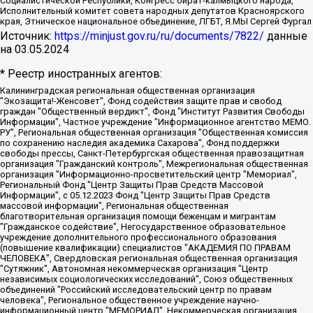
Социалистической Республики, Конгресс ойрат-калмыцкого народа,
Исполнительный комитет совета народных депутатов Красноярского
края, Этническое национальное объединение, ЛГБТ, Я.МЫ Сергей Фургал
Источник:
https://minjust.gov.ru/ru/documents/7822/
данные
на
03.05.2024
* Реестр иностранных агентов:
Калининградская региональная общественная организация "Экозащита!-Женсовет", Фонд содействия защите прав и свобод граждан "Общественный вердикт", Фонд "Институт Развития Свободы Информации", Частное учреждение "Информационное агентство МЕМО. РУ", Региональная общественная организация "Общественная комиссия по сохранению наследия академика Сахарова", Фонд поддержки свободы прессы, Санкт-Петербургская общественная правозащитная организация "Гражданский контроль", Межрегиональная общественная организация "Информационно-просветительский центр "Мемориал", Региональный Фонд "Центр Защиты Прав Средств Массовой Информации", с 05.12.2023 Фонд "Центр Защиты Прав Средств массовой информации", Региональная общественная благотворительная организация помощи беженцам и мигрантам "Гражданское содействие", Негосударственное образовательное учреждение дополнительного профессионального образования (повышение квалификации) специалистов "АКАДЕМИЯ ПО ПРАВАМ ЧЕЛОВЕКА", Свердловская региональная общественная организация "Сутяжник", Автономная некоммерческая организация "Центр независимых социологических исследований", Союз общественных объединений "Российский исследовательский центр по правам человека", Региональное общественное учреждение научно-информационный центр "МЕМОРИАЛ", Некоммерческая организация "Фонд защиты гласности", Автономная некоммерческая организация "Институт прав человека", Городская общественная организация "Екатеринбургское общество "МЕМОРИАЛ", Городская общественная организация "Рязанское историко-просветительское и правозащитное общество "Мемориал" (Рязанский Мемориал), Челябинский региональный орган общественной самодеятельности – женское общественное объединение "Женщины Евразии", Челябинский региональный орган общественной самодеятельности "Уральская правозащитная группа", Фонд содействия защите здоровья и социальной справедливости имени Андрея Рылькова, Автономная Некоммерческая Организация "Аналитический Центр Юрия Левады", Автономная некоммерческая организация социальной поддержки населения "Проект Апрель", Региональная общественная организация помощи женщинам и детям, находящимся в кризисной ситуации "Информационно-методический центр "Анна", Фонд содействия развитию массовых коммуникаций и правовому просвещению "Так-так-Так", Фонд содействия устойчивому развитию "Серебряная тайга", Свердловский региональный общественный фонд социальных проектов "Новое время", "Idel.Реалии", Кавказ.Реалии, Крым.Реалии, Телеканал Настоящее Время, Татаро-башкирская служба Радио Свобода (Azatliq Radiosi), Радио Свободная Европа/Радио Свобода (PCE/PC), "Сибирь.Реалии", "Фактограф", Благотворительный фонд помощи осужденным и их семьям, Автономная некоммерческая организация "Институт глобализации и социальных движений", Фонд "В защиту прав заключенных", Частное учреждение "Центр поддержки и содействия развитию средств массовой информации", Пензенский региональный общественный благотворительный фонд "Гражданский союз", "Север.Реалии", Некоммерческая организация Фонд "Правовая инициатива", Общество с ограниченной ответственностью "Радио Свободная Европа/Радио Свобода", Чешское информационное агентство "MEDIUM-ORIENT", Красноярская региональная общественная организация "Мы против СПИДа", Камалягин Денис Николаевич, Маркелов Сергей Евгеньевич, Пономарев Лев Александрович, Савицкая Людмила Алексеевна, Автономная некоммерческая организация "Центр по работе с проблемой насилия "НАСИЛИЮ.НЕТ", Межрегиональный профессиональный союз работников здравоохранения "Альянс врачей", Юридическое лицо, зарегистрированное в Латвийской Республике, SIA "Medusa Project" (регистрационный номер 40103797863, дата регистрации 10.06.2014), Некоммерческая организация "Фонд по борьбе с коррупцией", Автономная некоммерческая организация "Институт права и публичной политики", Баданин Роман Сергеевич, Гликин Максим Александрович, Железнова Мария Михайловна, Лукьянова Юлия Сергеевна, Маетная Елизавета Витальевна, Маняхин Петр Борисович, Чуракова Ольга Владимировна, Ярош Юлия Петровна, Юридическое лицо "The Insider SIA", зарегистрированное в Риге, Латвийская Республика (дата регистрации 26.06.2015), являющееся администратором доменного имени интернет-издания "The Insider SIA", https://theins.ru, Постернак Алексей Евгеньевич, Рубин Михаил Аркадьевич, Анин Роман Александрович, Юридическое лицо Istories fonds, зарегистрированное в Латвийской Республике (регистрационный номер 50008295751, дата регистрации 24.02.2020), Великовский Дмитрий Александрович, Долинина Ирина Николаевна, Мароховская Алеся Алексеевна, Шлейнов Роман Юрьевич, Шмагун Олеся Валентиновна, Общество с ограниченной ответственностью "Альтаир 2021", Общество с ограниченной ответственностью "Вега 2021", Общество с ограниченной ответственностью "Главный редактор 2021", Общество с ограниченной ответственностью "Ромашки монолит", Важенков Артем Валерьевич, Ивановская областная общественная организация "Центр гендерных исследований", Гурман Юрий Альбертович, Медиапроект "ОВД-Инфо", Егоров Владимир Владимирович, Жилинский Владимир Александрович, Общество с ограниченной ответственностью "ЗП", Иванова София Юрьевна, Карезина Инна Павловна, Кильтау Екатерина Викторовна, Петров Алексей Викторович, Пискунов Сергей Евгеньевич, Смирнов Сергей Сергеевич, Тихонов Михаил Сергеевич, Общество с ограниченной ответственностью "ЖУРНАЛИСТ-ИНОСТРАННЫЙ АГЕНТ", Арапова Галина Юрьевна, Вольтская Татьяна Анатольевна, Американская компания "Mason G.E.S. Anonymous Foundation" (США), являющаяся владельцем интернет-издания https://mnews.world/, Компания "Stichting Bellingcat", зарегистрированная в Нидерландах (дата регистрации 11.07.2018), Захаров Андрей Вячеславович, Клепиковская Екатерина Дмитриевна, Общество с ограниченной ответственностью "МЕМО", Перл Роман Александрович, Симонов Евгений Алексеевич, Соловьева Елена Анатольевна, Сотников Даниил Владимирович, Сурначева Елизавета Дмитриевна, Автономная некоммерческая организация по защите прав человека и информированию населения "Якутия – Наше Мнение", Общество с ограниченной ответственностью "Москоу диджитал медиа", с 26.01.2023 Общество с ограниченной ответственностью "Чайка Белые сады", Ветошкина Валерия Валерьевна, Заговора Максим Александрович, Межрегиональное общественное движение "Российская ЛГБТ - сеть", Оленичев Максим Владимирович, Павлов Иван Юрьевич, Скворцова Елена Сергеевна, Общество с ограниченной ответственностью "Как бы инагент", Кочетков Игорь Викторович, Общество с ограниченной ответственностью "Честные выборы", Еланчик Олег Александрович, Общество с ограниченной ответственностью "Нобелевский призыв", Гималова Регина Эмилевна, Григорьев Андрей Валерьевич, Григорьева Алина Александровна, Ассоциация по содействию защите прав призывников, альтернативнослужащих и военнослужащих "Правозащитная группа "Гражданин.Армия.Право", Хисамова Регина Фаритовна, Автономная некоммерческая организация по реализации социально-правовых программ "Лилит", Дальневосточное общественное движение "Маяк", Санкт-Петербургская ЛГБТ-инициативная группа "Выход", Инициативная группа ЛГБТ+ "Реверс", Алексеев Андрей Викторович, Бекбулатова Таисия Львовна, Беляев Иван Михайлович, Владыкина Елена Сергеевна, Гельман Марат Александрович, Никульшина Вероника Юрьевна, Толоконникова Надежда Андреевна, Шендерович Виктор Анатольевич, Общество с ограниченной ответственностью "Данное сообщение", Общество с ограниченной ответственностью Издательский дом "Новая глава", Айнбиндер Александра Александровна, Московский комьюнити-центр для ЛГБТ+инициатив, Благотворительный фонд развития филантропии, Deutsche Welle (Германия, Kurt-Schumacher-Strasse 3, 53113 Bonn), Борзунова Мария Михайловна, Воробьев Виктор Викторович, Голубева Анна Львовна, Константинова Алла Михайловна, Малкова Ирина Владимировна, Мурадов Мурад Абдулгалимович, Осетинская Елизавета Николаевна, Понасенков Евгений Николаевич, Ганапольский Матвей Юрьевич, Киселев Евгений Алексеевич, Борухович Ирина Григорьевна, Дремин Иван Тимофеевич, Дубровский Дмитрий Викторович, Красноярская региональная общественная организация поддержки и развития альтернативных образовательных технологий и межкультурных коммуникаций "ИНТЕРРА", Маяковская Екатерина Алексеевна, Фейгин Марк Захарович, Филимонов Андрей Викторович, Дзугкоева Регина Николаевна, Доброхотов Роман Александрович, Дудь Юрий Александрович, Елкин Сергей Владимирович, Кругликов Кирилл Игоревич, Сабунаева Мария Леонидовна, Семенов Алексей Владимирович, Шаинян Карен Багратович, Шульман Екатерина Михайловна, Асафьев Артур Валерьевич, Вахштайн Виктор Семенович, Венедиктов Алексей Алексеевич, Лушникова Екатерина Евгеньевна, Волков Леонид Михайлович, Невзоров Александр Глебович, Пархоменко Сергей Борисович, Сироткин Ярослав Николаевич, Кара-Мурза Владимир Владимирович, Баранова Наталья Владимировна, Гозман Леонид Яковлевич, Кагарлицкий Борис Юльевич, Климарев Михаил Валерьевич, Милов Владимир Станиславович, Автономная некоммерческая организация Краснодарский центр современного искусства "Типография", Моргенштерн Алишер Тагирович, Соболь Любовь Эдуардовна, Общество с ограниченной ответственностью "ЛИЗА НОРМ", Каспаров Гарри Кимович, Ходорковский Михаил Борисович, Общество с ограниченной ответственностью "Апрельские тезисы", Данилович Ирина Брониславовна, Кашин Олег Владимирович, Петров Николай Владимирович, Пивоваров Алексей Владимирович, Соколов Михаил Владимирович, Цветкова Юлия Владимировна, Чичваркин Евгений Александрович, Комитет против пыток/Команда против пыток, Общество с ограниченной ответственностью "Первый научный", Общество с ограниченной ответственностью "Вертолет и ко", Белоцерковская Вероника Борисовна, Кац Максим Евгеньевич, Лазарева Татьяна Юрьевна, Шаведдинов Руслан Табризович, Яшин Илья Валерьевич, Общество с ограниченной ответственностью "Иноагент ААВ", Алешковский Дмитрий Петрович, Альбац Евгения Марковна, Быков Дмитрий Львович, Галямина Юлия Евгеньевна, Лойко Сергей Леонидович, Мартынов Кирилл Константинович, Медведев Сергей Александрович, Крашенинников Федор Геннадиевич, Гордеева Катерина Вл