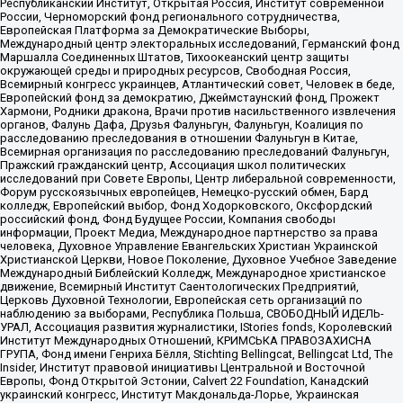
Республиканский Институт, Открытая Россия, Институт современной
России, Черноморский фонд регионального сотрудничества,
Европейская Платформа за Демократические Выборы,
Международный центр электоральных исследований, Германский фонд
Маршалла Соединенных Штатов, Тихоокеанский центр защиты
окружающей среды и природных ресурсов, Свободная Россия,
Всемирный конгресс украинцев, Атлантический совет, Человек в беде,
Европейский фонд за демократию, Джеймстаунский фонд, Прожект
Хармони, Родники дракона, Врачи против насильственного извлечения
органов, Фалунь Дафа, Друзья Фалуньгун, Фалуньгун, Коалиция по
расследованию преследования в отношении Фалуньгун в Китае,
Всемирная организация по расследованию преследований Фалуньгун,
Пражский гражданский центр, Ассоциация школ политических
исследований при Совете Европы, Центр либеральной современности,
Форум русскоязычных европейцев, Немецко-русский обмен, Бард
колледж, Европейский выбор, Фонд Ходорковского, Оксфордский
российский фонд, Фонд Будущее России, Компания свободы
информации, Проект Медиа, Международное партнерство за права
человека, Духовное Управление Евангельских Христиан Украинской
Христианской Церкви, Новое Поколение, Духовное Учебное Заведение
Международный Библейский Колледж, Международное христианское
движение, Всемирный Институт Саентологических Предприятий,
Церковь Духовной Технологии, Европейская сеть организаций по
наблюдению за выборами, Республика Польша, СВОБОДНЫЙ ИДЕЛЬ-
УРАЛ, Ассоциация развития журналистики, IStories fonds, Королевский
Институт Международных Отношений, КРИМСЬКА ПРАВОЗАХИСНА
ГРУПА, Фонд имени Генриха Бёлля, Stichting Bellingcat, Bellingcat Ltd, The
Insider, Институт правовой инициативы Центральной и Восточной
Европы, Фонд Открытой Эстонии, Calvert 22 Foundation, Канадский
украинский конгресс, Институт Макдональда-Лорье, Украинская