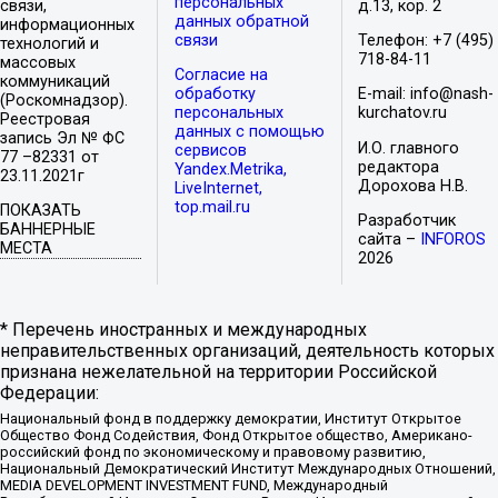
персональных
связи,
д.13, кор. 2
данных обратной
информационных
связи
Телефон: +7 (495)
технологий и
718-84-11
массовых
Согласие на
коммуникаций
обработку
E-mail: info@nash-
(Роскомнадзор).
персональных
kurchatov.ru
Реестровая
данных с помощью
запись Эл № ФС
И.О. главного
сервисов
77 –82331 от
редактора
Yandex.Metrika,
23.11.2021г
Дорохова Н.В.
LiveInternet,
top.mail.ru
ПОКАЗАТЬ
Разработчик
БАННЕРНЫЕ
сайта –
INFOROS
МЕСТА
2026
* Перечень иностранных и международных
неправительственных организаций, деятельность которых
признана нежелательной на территории Российской
Федерации:
Национальный фонд в поддержку демократии, Институт Открытое
Общество Фонд Содействия, Фонд Открытое общество, Американо-
российский фонд по экономическому и правовому развитию,
Национальный Демократический Институт Международных Отношений,
MEDIA DEVELOPMENT INVESTMENT FUND, Международный