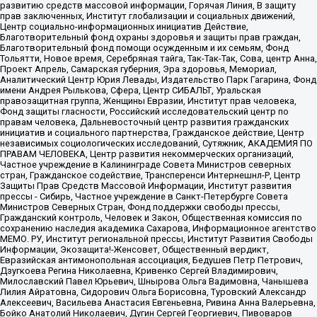
развитию средств массовой информации, Горячая Линия, В защиту
прав заключенных, Институт глобализации и социальных движений,
Центр социально-информационных инициатив Действие,
Благотворительный фонд охраны здоровья и защиты прав граждан,
Благотворительный фонд помощи осужденным и их семьям, Фонд
Тольятти, Новое время, Серебряная тайга, Так-Так-Так, Сова, центр Анна,
Проект Апрель, Самарская губерния, Эра здоровья, Мемориал,
Аналитический Центр Юрия Левады, Издательство Парк Гагарина, Фонд
имени Андрея Рылькова, Сфера, Центр СИБАЛЬТ, Уральская
правозащитная группа, Женщины Евразии, Институт прав человека,
Фонд защиты гласности, Российский исследовательский центр по
правам человека, Дальневосточный центр развития гражданских
инициатив и социального партнерства, Гражданское действие, Центр
независимых социологических исследований, Сутяжник, АКАДЕМИЯ ПО
ПРАВАМ ЧЕЛОВЕКА, Центр развития некоммерческих организаций,
Частное учреждение в Калининграде Совета Министров северных
стран, Гражданское содействие, Трансперенси Интернешнл-Р, Центр
Защиты Прав Средств Массовой Информации, Институт развития
прессы - Сибирь, Частное учреждение в Санкт-Петербурге Совета
Министров Северных Стран, Фонд поддержки свободы прессы,
Гражданский контроль, Человек и Закон, Общественная комиссия по
сохранению наследия академика Сахарова, Информационное агентство
МЕМО. РУ, Институт региональной прессы, Институт Развития Свободы
Информации, Экозащита!-Женсовет, Общественный вердикт,
Евразийская антимонопольная ассоциация, Бедушев Петр Петрович,
Дзугкоева Регина Николаевна, Кривенко Сергей Владимирович,
Милославский Павел Юрьевич, Шнырова Ольга Вадимовна, Чанышева
Лилия Айратовна, Сидорович Ольга Борисовна, Туровский Александр
Алексеевич, Васильева Анастасия Евгеньевна, Ривина Анна Валерьевна,
Бойко Анатолий Николаевич, Дугин Сергей Георгиевич, Пивоваров