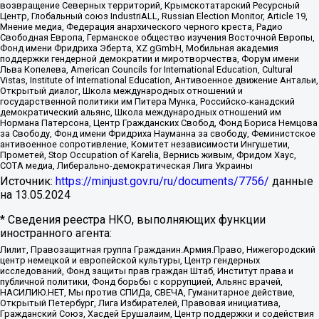
возвращение Северных территорий, Крымскотатарский Ресурсный
Центр, Глобальный союз IndustriALL, Russian Election Monitor, Article 19,
Мнение медиа, Федерация анархического черного креста, Радио
Свободная Европа, Германское общество изучения Восточной Европы,
Фонд имени Фридриха Эберта, XZ gGmbH, Мобильная академия
поддержки гендерной демократии и миротворчества, Форум имени
Льва Копелева, American Councils for International Education, Cultural
Vistas, Institute of International Education, Антивоенное движение Антальи,
Открытый диалог, Школа международных отношений и
государственной политики им Питера Мунка, Российско-канадский
демократический альянс, Школа международных отношений им
Нормана Патерсона, Центр Гражданских Свобод, Фонд Бориса Немцова
за Свободу, Фонд имени Фридриха Науманна за свободу, Феминистское
антивоенное сопротивление, Комитет независимости Ингушетии,
Прометей, Stop Occupation of Karelia, Вернись живым, Фридом Хаус,
СОТА медиа, Либерально-демократическая Лига Украины
Источник:
https://minjust.gov.ru/ru/documents/7756/
данные
на
13.05.2024
* Сведения реестра НКО, выполняющих функции
иностранного агента:
Лилит, Правозащитная группа Гражданин.Армия.Право, Нижегородский
центр немецкой и европейской культуры, Центр гендерных
исследований, Фонд защиты прав граждан Штаб, Институт права и
публичной политики, Фонд борьбы с коррупцией, Альянс врачей,
НАСИЛИЮ.НЕТ, Мы против СПИДа, СВЕЧА, Гуманитарное действие,
Открытый Петербург, Лига Избирателей, Правовая инициатива,
Гражданский Союз, Хасдей Ерушалаим, Центр поддержки и содействия