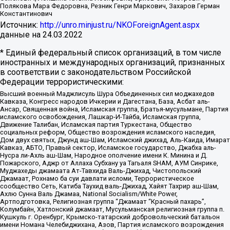
Полякова Мара Федоровна, Резник Генри Маркович, Захаров Герман
Константинович
Источник:
http://unro.minjust.ru/NKOForeignAgent.aspx
данные на
24.03.2022
* Единый федеральный список организаций, в том числе
иностранных и международных организаций, признанных
в соответствии с законодательством Российской
Федерации террористическими:
Высший военный Маджлисуль Шура Объединенных сил моджахедов
Кавказа, Конгресс народов Ичкерии и Дагестана, База, Асбат аль-
Ансар, Священная война, Исламская группа, Братья-мусульмане, Партия
исламского освобождения, Лашкар-И-Тайба, Исламская группа,
Движение Талибан, Исламская партия Туркестана, Общество
социальных реформ, Общество возрождения исламского наследия,
Дом двух святых, Джунд аш-Шам, Исламский джихад, Аль-Каида, Имарат
Кавказ, АБТО, Правый сектор, Исламское государство, Джабха аль-
Нусра ли-Ахль аш-Шам, Народное ополчение имени К. Минина и Д.
Пожарского, Аджр от Аллаха Субхану уа Тагьаля SHAM, АУМ Синрике,
Муджахеды джамаата Ат-Тавхида Валь-Джихад, Чистопольский
Джамаат, Рохнамо ба суи давлати исломи, Террористическое
сообщество Сеть, Катиба Таухид валь-Джихад, Хайят Тахрир аш-Шам,
Ахлю Сунна Валь Джамаа, National Socialism/White Power,
Артподготовка, Религиозная группа “Джамаат “Красный пахарь”,
Колумбайн, Хатлонский джамаат, Мусульманская религиозная группа п.
Кушкуль г. Оренбург, Крымско-татарский добровольческий батальон
имени Номана Челебиджихана, Азов, Партия исламского возрождения