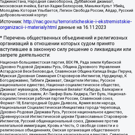
Таджикистана, Народная самооборона, Дуббайский джамаат,
московская ячейка, Батал-Хаджи Белхороев, Маньяки Культ Убийц,
Молодёжь Которая Улыбается, Легион Свобода России, Айдар, Русский
добровольческий корпус
Источник:
http://nac.gov.ru/terroristicheskie-i-ekstremistskie-
organizacii-i-materialy.html
данные на
16.11.2023
* Перечень общественных объединений и религиозных
организаций в отношении которых судом принято
вступившее в законную силу решение о ликвидации или
запрете деятельности:
Национал-большевистская партия, ВЕК РА, Рада земли Кубанской
Духовно Родовой Державы Русь, Община Духовного Управления
Асгардской Веси Беловодья, Славянская Община Капища Веды Перуна,
Мужская Духовная Семинария Староверов-Инглингов, Нурджулар, К
Богодержавию, Таблиги Джамаат, Свидетели Иеговы, Русское
национальное единство, Национал-социалистическое общество,
Джамаат мувахидов, Объединенный Вилайат Кабарды, Балкарии и
Карачая, Союз славян, Ат-Такфир Валь-Хиджра, Пит Буль, Национал-
социалистическая рабочая партия России, Славянский союз,
Формат-18, Благородный Орден Дьявола, Армия воли народа,
Национальная Социалистическая Инициатива города Череповца,
Духовно-Родовая Держава Русь, Русское национальное единство,
Древнерусской Инглистической церкви Православных Староверов-
Инглингов, Русский общенациональный союз, Движение против
нелегальной иммиграции, Кровь и Честь, О свободе совести и о
религиозных объединениях, Омская организация общественного
политического движения Русское национальное единство, Северное