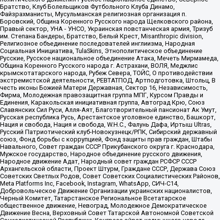
Братство, Клуб Болельщиков Футбольного Клуба Динамо,
Файзрахманисты, Мусульманская религиозная организация п.
Боровский, Община Коренного Русского народа Щелковского района,
Правый сектор, УНА - УНСО, Украинская повстанческая армия, Тризуб
им. Степана Бандеры, Братство, Белый Крест, Misanthropic division,
Религиозное объединение последователей инглиизма, Народная
Социальная Инициатива, TulaSkins, Этнополитическое объединение
Русские, Русское национальное объединение Атака, Мечеть Мирмамеда,
Община Коренного Русского народа г. Астрахани, ВОЛЯ, Меджлис
крымскотатарского народа, Рубеж Севера, ТОЙС, О противодействии
экстремистской деятельности, РЕВТАТПОД, Артподготовка, Штольц, В
честь иконы Божией Матери Державная, Сектор 16, Независимость,
Фирма, Молодежная правозащитная группа МПГ, Курсом Правды и
Единения, Каракольская инициативная группа, Автоград Крю, Союз
Славянских Сил Руси, Алля-Аят, Благотворительный пансионат Ак Умут,
Русская республика Русь, Арестантское уголовное единство, Башкорт,
Нация и свобода, Нация и свобода, W.H.С., Фалунь Дафа, Иртыш Ultras,
Русский Патриотический клуб-Новокузнецк/РПК, Сибирский державный
союз, Фонд борьбы с коррупцией, Фонд защиты прав граждан, Штабы
Навального, Совет граждан СССР Прикубанского округа г. Краснодара,
Мужское государство, Народное объединение русского движения,
Народное движение Адат, Народный совет граждан РСФСР СССР
Архангельской области, Проект Штурм, Граждане СССР, Держава Союз
Советских Светлых Родов, Совет Советских Социалистических Районов,
Meta Platforms Inc, Facebook, Instagram, WhatsApp, СИЧ-С14,
Добровольческое Движение Организации украинских националистов,
Черный Комитет, Татарстанское Региональное Всетатарское
общественное движение, Невоград, Молодежное Демократическое
Движение Весна, Верховный Совет Татарской Автономной Советской