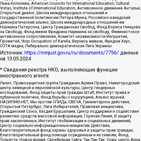
Льва Копелева, American Councils for International Education, Cultural
Vistas, Institute of International Education, Антивоенное движение Антальи,
Открытый диалог, Школа международных отношений и
государственной политики им Питера Мунка, Российско-канадский
демократический альянс, Школа международных отношений им
Нормана Патерсона, Центр Гражданских Свобод, Фонд Бориса Немцова
за Свободу, Фонд имени Фридриха Науманна за свободу, Феминистское
антивоенное сопротивление, Комитет независимости Ингушетии,
Прометей, Stop Occupation of Karelia, Вернись живым, Фридом Хаус,
СОТА медиа, Либерально-демократическая Лига Украины
Источник:
https://minjust.gov.ru/ru/documents/7756/
данные
на
13.05.2024
* Сведения реестра НКО, выполняющих функции
иностранного агента:
Лилит, Правозащитная группа Гражданин.Армия.Право, Нижегородский
центр немецкой и европейской культуры, Центр гендерных
исследований, Фонд защиты прав граждан Штаб, Институт права и
публичной политики, Фонд борьбы с коррупцией, Альянс врачей,
НАСИЛИЮ.НЕТ, Мы против СПИДа, СВЕЧА, Гуманитарное действие,
Открытый Петербург, Лига Избирателей, Правовая инициатива,
Гражданский Союз, Хасдей Ерушалаим, Центр поддержки и содействия
развитию средств массовой информации, Горячая Линия, В защиту
прав заключенных, Институт глобализации и социальных движений,
Центр социально-информационных инициатив Действие,
Благотворительный фонд охраны здоровья и защиты прав граждан,
Благотворительный фонд помощи осужденным и их семьям, Фонд
Тольятти, Новое время, Серебряная тайга, Так-Так-Так, Сова, центр Анна,