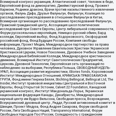
Всемирный конгресс украинцев, Атлантический совет, Человек в беде,
Европейский фонд за демократию, Джеймстаунский фонд, Прожект
Хармони, Родники дракона, Врачи против насильственного извлечения
органов, Фалунь Дафа, Друзья Фалуньгун, Фалуньгун, Коалиция по
расследованию преследования в отношении Фалуньгун в Китае,
Всемирная организация по расследованию преследований Фалуньгун,
Пражский гражданский центр, Ассоциация школ политических
исследований при Совете Европы, Центр либеральной современности,
Форум русскоязычных европейцев, Немецко-русский обмен, Бард
колледж, Европейский выбор, Фонд Ходорковского, Оксфордский
российский фонд, Фонд Будущее России, Компания свободы
информации, Проект Медиа, Международное партнерство за права
человека, Духовное Управление Евангельских Христиан Украинской
Христианской Церкви, Новое Поколение, Духовное Учебное Заведение
Международный Библейский Колледж, Международное христианское
движение, Всемирный Институт Саентологических Предприятий,
Церковь Духовной Технологии, Европейская сеть организаций по
наблюдению за выборами, Республика Польша, СВОБОДНЫЙ ИДЕЛЬ-
УРАЛ, Ассоциация развития журналистики, IStories fonds, Королевский
Институт Международных Отношений, КРИМСЬКА ПРАВОЗАХИСНА
ГРУПА, Фонд имени Генриха Бёлля, Stichting Bellingcat, Bellingcat Ltd, The
Insider, Институт правовой инициативы Центральной и Восточной
Европы, Фонд Открытой Эстонии, Calvert 22 Foundation, Канадский
украинский конгресс, Институт Макдональда-Лорье, Украинская
национальная федерация Канады, Декабристы, Международный
научный центр им Вудро Вильсона, Свободная пресса, Возрождение,
Всеукраинский духовный центр , Риддл, Русский антивоенный комитет в
Швеции, Проект Медуза, Фонд Андрея Сахарова, Форум свободной
России, Лига Свободных Наций, Transparеncy International, Форум
Свободных Народов ПостРоссии, Солидарность с гражданским