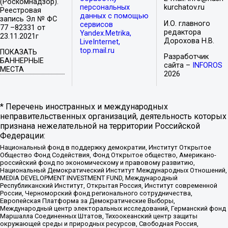
(Роскомнадзор).
персональных
kurchatov.ru
Реестровая
данных с помощью
запись Эл № ФС
И.О. главного
сервисов
77 –82331 от
редактора
Yandex.Metrika,
23.11.2021г
Дорохова Н.В.
LiveInternet,
top.mail.ru
ПОКАЗАТЬ
Разработчик
БАННЕРНЫЕ
сайта –
INFOROS
МЕСТА
2026
* Перечень иностранных и международных
неправительственных организаций, деятельность которых
признана нежелательной на территории Российской
Федерации:
Национальный фонд в поддержку демократии, Институт Открытое
Общество Фонд Содействия, Фонд Открытое общество, Американо-
российский фонд по экономическому и правовому развитию,
Национальный Демократический Институт Международных Отношений,
MEDIA DEVELOPMENT INVESTMENT FUND, Международный
Республиканский Институт, Открытая Россия, Институт современной
России, Черноморский фонд регионального сотрудничества,
Европейская Платформа за Демократические Выборы,
Международный центр электоральных исследований, Германский фонд
Маршалла Соединенных Штатов, Тихоокеанский центр защиты
окружающей среды и природных ресурсов, Свободная Россия,