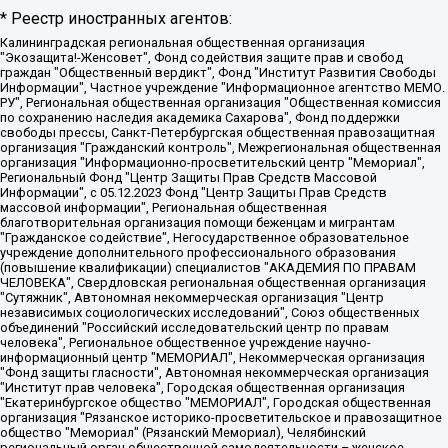
* Реестр иностранных агентов:
Калининградская региональная общественная организация "Экозащита!-Женсовет", Фонд содействия защите прав и свобод граждан "Общественный вердикт", Фонд "Институт Развития Свободы Информации", Частное учреждение "Информационное агентство МЕМО. РУ", Региональная общественная организация "Общественная комиссия по сохранению наследия академика Сахарова", Фонд поддержки свободы прессы, Санкт-Петербургская общественная правозащитная организация "Гражданский контроль", Межрегиональная общественная организация "Информационно-просветительский центр "Мемориал", Региональный Фонд "Центр Защиты Прав Средств Массовой Информации", с 05.12.2023 Фонд "Центр Защиты Прав Средств массовой информации", Региональная общественная благотворительная организация помощи беженцам и мигрантам "Гражданское содействие", Негосударственное образовательное учреждение дополнительного профессионального образования (повышение квалификации) специалистов "АКАДЕМИЯ ПО ПРАВАМ ЧЕЛОВЕКА", Свердловская региональная общественная организация "Сутяжник", Автономная некоммерческая организация "Центр независимых социологических исследований", Союз общественных объединений "Российский исследовательский центр по правам человека", Региональное общественное учреждение научно-информационный центр "МЕМОРИАЛ", Некоммерческая организация "Фонд защиты гласности", Автономная некоммерческая организация "Институт прав человека", Городская общественная организация "Екатеринбургское общество "МЕМОРИАЛ", Городская общественная организация "Рязанское историко-просветительское и правозащитное общество "Мемориал" (Рязанский Мемориал), Челябинский региональный орган общественной самодеятельности – женское общественное объединение "Женщины Евразии", Челябинский региональный орган общественной самодеятельности "Уральская правозащитная группа", Фонд содействия защите здоровья и социальной справедливости имени Андрея Рылькова, Автономная Некоммерческая Организация "Аналитический Центр Юрия Левады", Автономная некоммерческая организация социальной поддержки населения "Проект Апрель", Региональная общественная организация помощи женщинам и детям, находящимся в кризисной ситуации "Информационно-методический центр "Анна", Фонд содействия развитию массовых коммуникаций и правовому просвещению "Так-так-Так", Фонд содействия устойчивому развитию "Серебряная тайга", Свердловский региональный общественный фонд социальных проектов "Новое время", "Idel.Реалии", Кавказ.Реалии, Крым.Реалии, Телеканал Настоящее Время, Татаро-башкирская служба Радио Свобода (Azatliq Radiosi), Радио Свободная Европа/Радио Свобода (PCE/PC), "Сибирь.Реалии", "Фактограф", Благотворительный фонд помощи осужденным и их семьям, Автономная некоммерческая организация "Институт глобализации и социальных движений", Фонд "В защиту прав заключенных", Частное учреждение "Центр поддержки и содействия развитию средств массовой информации", Пензенский региональный общественный благотворительный фонд "Гражданский союз", "Север.Реалии", Некоммерческая организация Фонд "Правовая инициатива", Общество с ограниченной ответственностью "Радио Свободная Европа/Радио Свобода", Чешское информационное агентство "MEDIUM-ORIENT", Красноярская региональная общественная организация "Мы против СПИДа", Камалягин Денис Николаевич, Маркелов Сергей Евгеньевич, Пономарев Лев Александрович, Савицкая Людмила Алексеевна, Автономная некоммерческая организация "Центр по работе с проблемой насилия "НАСИЛИЮ.НЕТ", Межрегиональный профессиональный союз работников здравоохранения "Альянс врачей", Юридическое лицо, зарегистрированное в Латвийской Республике, SIA "Medusa Project" (регистрационный номер 40103797863, дата регистрации 10.06.2014), Некоммерческая организация "Фонд по борьбе с коррупцией", Автономная некоммерческая организация "Институт права и публичной политики", Баданин Роман Сергеевич, Гликин Максим Александрович, Железнова Мария Михайловна, Лукьянова Юлия Сергеевна, Маетная Елизавета Витальевна, Маняхин Петр Борисович, Чуракова Ольга Владимировна, Ярош Юлия Петровна, Юридическое лицо "The Insider SIA", зарегистрированное в Риге, Латвийская Республика (дата регистрации 26.06.2015), являющееся администратором доменного имени интернет-издания "The Insider SIA", https://theins.ru, Постернак Алексей Евгеньевич, Рубин Михаил Аркадьевич, Анин Роман Александрович, Юридическое лицо Istories fonds, зарегистрированное в Латвийской Республике (регистрационный номер 50008295751, дата регистрации 24.02.2020), Великовский Дмитрий Александрович, Долинина Ирина Николаевна, Мароховская Алеся Алексеевна, Шлейнов Роман Юрьевич, Шмагун Олеся Валентиновна, Общество с ограниченной ответственностью "Альтаир 2021", Общество с ограниченной ответственностью "Вега 2021", Общество с ограниченной ответственностью "Главный редактор 2021", Общество с ограниченной ответственностью "Ромашки монолит", Важенков Артем Валерьевич, Ивановская областная общественная организация "Центр гендерных исследований", Гурман Юрий Альбертович, Медиапроект "ОВД-Инфо", Егоров Владимир Владимирович, Жилинский Владимир Александрович, Общество с ограниченной ответственностью "ЗП", Иванова София Юрьевна, Карезина Инна Павловна, Кильтау Екатерина Викторовна, Петров Алексей Викторович, Пискунов Сергей Евгеньевич, Смирнов Сергей Сергеевич, Тихонов Михаил Сергеевич, Общество с ограниченной ответственностью "ЖУРНАЛИСТ-ИНОСТРАННЫЙ АГЕНТ", Арапова Галина Юрьевна, Вольтская Татьяна Анатольевна, Американская компания "Mason G.E.S. Anonymous Foundation" (США), являющаяся владельцем интернет-издания https://mnews.world/, Компания "Stichting Bellingcat", зарегистрированная в Нидерландах (дата регистрации 11.07.2018), Захаров Андрей Вячеславович, Клепиковская Екатерина Дмитриевна, Общество с ограниченной ответственностью "МЕМО", Перл Роман Александрович, Симонов Евгений Алексеевич, Соловьева Елена Анатольевна, Сотников Даниил Владимирович, Сурначева Елизавета Дмитриевна, Автономная некоммерческая организация по защите прав человека и информированию населения "Якутия – Наше Мнение", Общество с ограниченной ответственностью "Москоу диджитал медиа", с 26.01.2023 Общество с ограниченной ответственностью "Чайка Белые сады", Ветошкина Валерия Валерьевна, Заговора Максим Александрович, Межрегиональное общественное движение "Российская ЛГБТ - сеть", Оленичев Максим Владимирович, Павлов Иван Юрьевич, Скворцова Елена Сергеевна, Общество с ограниченной ответственностью "Как бы инагент", Кочетков Игорь Викторович, Общество с ограниченной ответственностью "Честные выборы", Еланчик Олег Александрович, Общество с ограниченной ответственностью "Нобелевский призыв", Гималова Регина Эмилевна, Григорьев Андрей Валерьевич, Григорьева Алина Александровна, Ассоциация по содействию защите прав призывников, альтернативнослужащих и военнослужащих "Правозащитная группа "Гражданин.Армия.Право", Хисамова Регина Фаритовна, Автономная некоммерческая организация по реализации социально-правовых программ "Лилит", Дальневосточное общественное движение "Маяк", Санкт-Петербургская ЛГБТ-инициативная группа "Выход", Инициативная группа ЛГБТ+ "Реверс", Алексеев Андрей Викторович, Бекбулатова Таисия Львовна, Беляев Иван Михайлович, Владыкина Елена Сергеевна, Гельман Марат Александрович, Никульшина Вероника Юрьевна, Толоконникова Надежда Андреевна, Шендерович Виктор Анатольевич, Общество с ограниченной ответственностью "Данное сообщение", Общество с ограниченной ответственностью Издательский дом "Новая глава", Айнбиндер Александра Александровна, Московский комьюнити-центр для ЛГБТ+инициатив, Благотворительный фонд развития филантропии, Deutsche Welle (Германия, Kurt-Schumacher-Strasse 3, 53113 Bonn), Борзунова Мария Михайловна, Воробьев Виктор Викторович, Голубева Анна Львовна, Константинова Алла Михайловна, Малкова Ирина Владимировна, Мурадов Мурад Абдулгалимович, Осетинская Елизавета Николаевна, Понасенков Евгений Николаевич, Ганапольский Матвей Юрьевич, Киселев Евгений Алексеевич, Борухович Ирина Григорьевна, Дремин Иван Тимофеевич, Дубровский Дмитрий Викторович, Красноярская региональная общественная организация поддержки и развития альтернативных образовательных технологий и межкультурных коммуникаций "ИНТЕРРА", Маяковская Екатерина Алексеевна, Фейгин Марк Захарович, Филимонов Андрей Викторович, Дзугкоева Регина Николаевна, Доброхотов Роман Александрович, Дудь Юрий Александрович, Елкин Сергей Владимирович, Кругликов Кирилл Игоревич, Сабунаева Мария Леонидовна, Семенов Алексей Владимирович, Шаинян Карен Багратович, Шульман Екатерина Михайловна, Асафьев Артур Валерьевич, Вахштайн Виктор Семенович, Венедиктов Алексей Алексеевич, Лушникова Екатерина Евгеньевна, Волков Леонид Михайлович, Невзоров Александр Глебович, Пархоменко Сергей Борисович, Сироткин Ярослав Николаевич, Кара-Мурза Владимир Владимирович, Баранова Наталья Владимировна, Гозман Леонид Яковлевич, Кагарлицкий Борис Юльевич, Климарев Михаил Валерьевич, Милов Владимир Станиславович, Автономная некоммерческая организация Краснодарский центр современного искусства "Типография", Моргенштерн Алишер Тагирович, Соболь Любовь Эдуардовна, Общество с ограниченной ответственностью "ЛИЗА НОРМ", Каспаров Гарри Кимович, Ходорковский Михаил Борисович, Общество с ограниченной ответственностью "Апрельские тезисы", Данилович Ирина Брониславовна, Кашин Олег Владимирович, Петров Николай Владимирович, Пивоваров Алексей Владимирович, Соколов Михаил Владимирович, Цветкова Юлия Владимировна, Чичваркин Евгений Александрович, Комитет против пыток/Команда против пыток, Общество с ограниченной ответственностью "Первый научный", Общество с ограниченной ответственностью "Вертолет и ко", Белоцерковская Вероника Борисовна, Кац Максим Евгеньевич, Лазарева Татьяна Юрьевна, Шаведдинов Руслан Табризович, Яшин Илья Валерьевич, Общество с ограниченной ответственностью "Иноагент ААВ", Алешковский Дмитрий Петрович, Альбац Евгения Марковна, Быков Дмитрий Львович, Галямина Юлия Евгеньевна, Лойко Сергей Леонидович, Мартынов Кирилл Константинович, Медведев Сергей Александрович, Крашенинников Федор Геннадиевич, Гордеева Катерина Вл