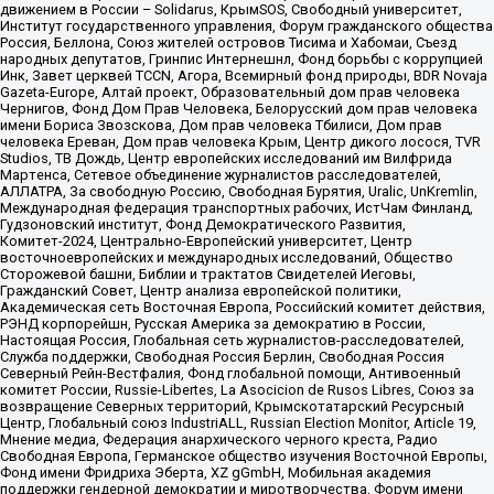
движением в России – Solidarus, КрымSOS, Свободный университет,
Институт государственного управления, Форум гражданского общества
Россия, Беллона, Союз жителей островов Тисима и Хабомаи, Съезд
народных депутатов, Гринпис Интернешнл, Фонд борьбы с коррупцией
Инк, Завет церквей TCCN, Агора, Всемирный фонд природы, BDR Novaja
Gazeta-Europe, Алтай проект, Образовательный дом прав человека
Чернигов, Фонд Дом Прав Человека, Белорусский дом прав человека
имени Бориса Звозскова, Дом прав человека Тбилиси, Дом прав
человека Ереван, Дом прав человека Крым, Центр дикого лосося, TVR
Studios, ТВ Дождь, Центр европейских исследований им Вилфрида
Мартенса, Сетевое объединение журналистов расследователей,
АЛЛАТРА, За свободную Россию, Свободная Бурятия, Uralic, UnKremlin,
Международная федерация транспортных рабочих, ИстЧам Финланд,
Гудзоновский институт, Фонд Демократического Развития,
Комитет-2024, Центрально-Европейский университет, Центр
восточноевропейских и международных исследований, Общество
Сторожевой башни, Библии и трактатов Свидетелей Иеговы,
Гражданский Совет, Центр анализа европейской политики,
Академическая сеть Восточная Европа, Российский комитет действия,
РЭНД корпорейшн, Русская Америка за демократию в России,
Настоящая Россия, Глобальная сеть журналистов-расследователей,
Служба поддержки, Свободная Россия Берлин, Свободная Россия
Северный Рейн-Вестфалия, Фонд глобальной помощи, Антивоенный
комитет России, Russie-Libertes, La Asocicion de Rusos Libres, Союз за
возвращение Северных территорий, Крымскотатарский Ресурсный
Центр, Глобальный союз IndustriALL, Russian Election Monitor, Article 19,
Мнение медиа, Федерация анархического черного креста, Радио
Свободная Европа, Германское общество изучения Восточной Европы,
Фонд имени Фридриха Эберта, XZ gGmbH, Мобильная академия
поддержки гендерной демократии и миротворчества, Форум имени