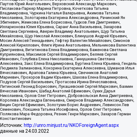
Паутов Юрий Анатольевич, Верховский Александр Маркович,
Пислакова-Паркер Марина Петровна, Кочеткова Татьяна
Владимировна, Чуркина Наталья Валерьевна, Акимова Татьяна
Николаевна, Золотарева Екатерина Александровна, Рачинский Ян
Збигневич, Жемкова Елена Борисовна, Гудков Лев Дмитриевич,
Илларионова Юлия Юрьевна, Саранг Анна Васильевна, Захарова
Светлана Сергеевна, Аверин Владимир Анатольевич, Щур Татьяна
Михайловна, Щур Николай Алексеевич, Блинушов Андрей Юрьевич,
Мосин Алексей Геннадьевич, Гефтер Валентин Михайлович, Симонов
Алексей Кириллович, Флиге Ирина Анатольевна, Мельникова Валентина
Дмитриевна, Вититинова Елена Владимировна, Баженова Светлана
Куприяновна, Максимов Сергей Владимирович, Беляев Сергей
Иванович, Голубева Елена Николаевна, Ганнушкина Светлана
Алексеевна, Закс Елена Владимировна, Буртина Елена Юрьевна, Гендель
Людмила Залмановна, Кокорина Екатерина Алексеевна, Шуманов Илья
Вячеславович, Арапова Галина Юрьевна, Свечников Анатолий
Мариевич, Прохоров Вадим Юрьевич, Шахова Елена Владимировна,
Подузов Сергей Васильевич, Протасова Ирина Вячеславовна,
Литинский Леонид Борисович, Лукашевский Сергей Маркович, Бахмин
Вячеслав Иванович, Шабад Анатолий Ефимович, Сухих Дарья
Николаевна, Орлов Олег Петрович, Добровольская Анна Дмитриевна,
Королева Александра Евгеньевна, Смирнов Владимир Александрович,
Вицин Сергей Ефимович, Золотухин Борис Андреевич, Левинсон Лев
Семенович, Локшина Татьяна Иосифовна, Орлов Олег Петрович,
Полякова Мара Федоровна, Резник Генри Маркович, Захаров Герман
Константинович
Источник:
http://unro.minjust.ru/NKOForeignAgent.aspx
данные на
24.03.2022