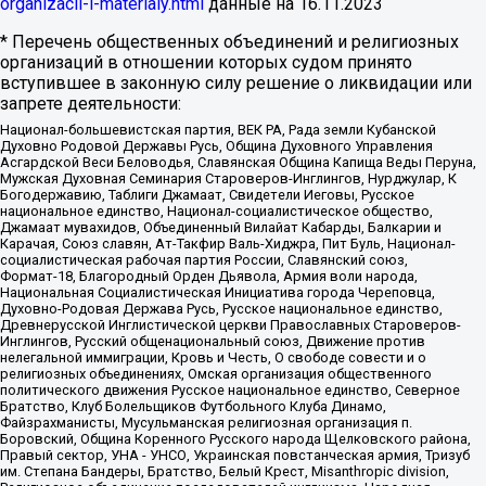
organizacii-i-materialy.html
данные на
16.11.2023
* Перечень общественных объединений и религиозных
организаций в отношении которых судом принято
вступившее в законную силу решение о ликвидации или
запрете деятельности:
Национал-большевистская партия, ВЕК РА, Рада земли Кубанской
Духовно Родовой Державы Русь, Община Духовного Управления
Асгардской Веси Беловодья, Славянская Община Капища Веды Перуна,
Мужская Духовная Семинария Староверов-Инглингов, Нурджулар, К
Богодержавию, Таблиги Джамаат, Свидетели Иеговы, Русское
национальное единство, Национал-социалистическое общество,
Джамаат мувахидов, Объединенный Вилайат Кабарды, Балкарии и
Карачая, Союз славян, Ат-Такфир Валь-Хиджра, Пит Буль, Национал-
социалистическая рабочая партия России, Славянский союз,
Формат-18, Благородный Орден Дьявола, Армия воли народа,
Национальная Социалистическая Инициатива города Череповца,
Духовно-Родовая Держава Русь, Русское национальное единство,
Древнерусской Инглистической церкви Православных Староверов-
Инглингов, Русский общенациональный союз, Движение против
нелегальной иммиграции, Кровь и Честь, О свободе совести и о
религиозных объединениях, Омская организация общественного
политического движения Русское национальное единство, Северное
Братство, Клуб Болельщиков Футбольного Клуба Динамо,
Файзрахманисты, Мусульманская религиозная организация п.
Боровский, Община Коренного Русского народа Щелковского района,
Правый сектор, УНА - УНСО, Украинская повстанческая армия, Тризуб
им. Степана Бандеры, Братство, Белый Крест, Misanthropic division,