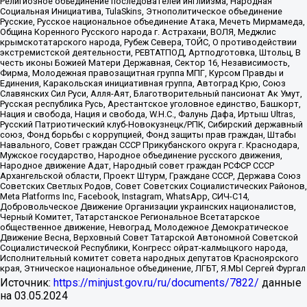
Религиозное объединение последователей инглиизма, Народная
Социальная Инициатива, TulaSkins, Этнополитическое объединение
Русские, Русское национальное объединение Атака, Мечеть Мирмамеда,
Община Коренного Русского народа г. Астрахани, ВОЛЯ, Меджлис
крымскотатарского народа, Рубеж Севера, ТОЙС, О противодействии
экстремистской деятельности, РЕВТАТПОД, Артподготовка, Штольц, В
честь иконы Божией Матери Державная, Сектор 16, Независимость,
Фирма, Молодежная правозащитная группа МПГ, Курсом Правды и
Единения, Каракольская инициативная группа, Автоград Крю, Союз
Славянских Сил Руси, Алля-Аят, Благотворительный пансионат Ак Умут,
Русская республика Русь, Арестантское уголовное единство, Башкорт,
Нация и свобода, Нация и свобода, W.H.С., Фалунь Дафа, Иртыш Ultras,
Русский Патриотический клуб-Новокузнецк/РПК, Сибирский державный
союз, Фонд борьбы с коррупцией, Фонд защиты прав граждан, Штабы
Навального, Совет граждан СССР Прикубанского округа г. Краснодара,
Мужское государство, Народное объединение русского движения,
Народное движение Адат, Народный совет граждан РСФСР СССР
Архангельской области, Проект Штурм, Граждане СССР, Держава Союз
Советских Светлых Родов, Совет Советских Социалистических Районов,
Meta Platforms Inc, Facebook, Instagram, WhatsApp, СИЧ-С14,
Добровольческое Движение Организации украинских националистов,
Черный Комитет, Татарстанское Региональное Всетатарское
общественное движение, Невоград, Молодежное Демократическое
Движение Весна, Верховный Совет Татарской Автономной Советской
Социалистической Республики, Конгресс ойрат-калмыцкого народа,
Исполнительный комитет совета народных депутатов Красноярского
края, Этническое национальное объединение, ЛГБТ, Я.МЫ Сергей Фургал
Источник:
https://minjust.gov.ru/ru/documents/7822/
данные
на
03.05.2024