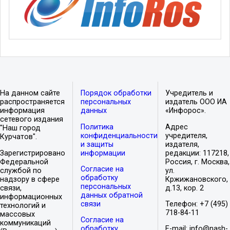
На данном сайте
Порядок обработки
Учредитель и
распространяется
персональных
издатель ООО ИА
информация
данных
«Инфорос».
сетевого издания
Политика
Адрес
"Наш город
конфиденциальности
учредителя,
Курчатов".
и защиты
издателя,
Зарегистрировано
информации
редакции: 117218,
Федеральной
Россия, г. Москва,
Согласие на
службой по
ул.
обработку
надзору в сфере
Кржижановского,
персональных
связи,
д.13, кор. 2
данных обратной
информационных
связи
Телефон: +7 (495)
технологий и
718-84-11
массовых
Согласие на
коммуникаций
обработку
E-mail: info@nash-