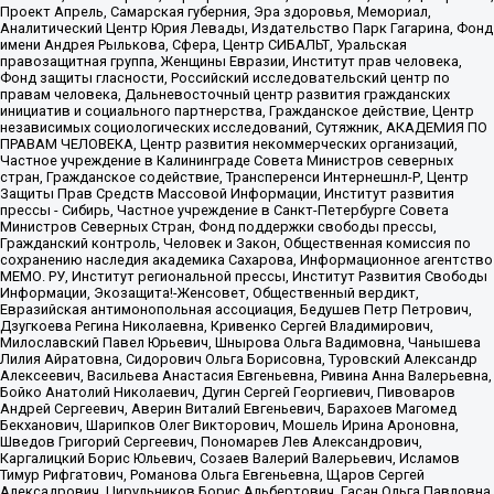
Проект Апрель, Самарская губерния, Эра здоровья, Мемориал,
Аналитический Центр Юрия Левады, Издательство Парк Гагарина, Фонд
имени Андрея Рылькова, Сфера, Центр СИБАЛЬТ, Уральская
правозащитная группа, Женщины Евразии, Институт прав человека,
Фонд защиты гласности, Российский исследовательский центр по
правам человека, Дальневосточный центр развития гражданских
инициатив и социального партнерства, Гражданское действие, Центр
независимых социологических исследований, Сутяжник, АКАДЕМИЯ ПО
ПРАВАМ ЧЕЛОВЕКА, Центр развития некоммерческих организаций,
Частное учреждение в Калининграде Совета Министров северных
стран, Гражданское содействие, Трансперенси Интернешнл-Р, Центр
Защиты Прав Средств Массовой Информации, Институт развития
прессы - Сибирь, Частное учреждение в Санкт-Петербурге Совета
Министров Северных Стран, Фонд поддержки свободы прессы,
Гражданский контроль, Человек и Закон, Общественная комиссия по
сохранению наследия академика Сахарова, Информационное агентство
МЕМО. РУ, Институт региональной прессы, Институт Развития Свободы
Информации, Экозащита!-Женсовет, Общественный вердикт,
Евразийская антимонопольная ассоциация, Бедушев Петр Петрович,
Дзугкоева Регина Николаевна, Кривенко Сергей Владимирович,
Милославский Павел Юрьевич, Шнырова Ольга Вадимовна, Чанышева
Лилия Айратовна, Сидорович Ольга Борисовна, Туровский Александр
Алексеевич, Васильева Анастасия Евгеньевна, Ривина Анна Валерьевна,
Бойко Анатолий Николаевич, Дугин Сергей Георгиевич, Пивоваров
Андрей Сергеевич, Аверин Виталий Евгеньевич, Барахоев Магомед
Бекханович, Шарипков Олег Викторович, Мошель Ирина Ароновна,
Шведов Григорий Сергеевич, Пономарев Лев Александрович,
Каргалицкий Борис Юльевич, Созаев Валерий Валерьевич, Исламов
Тимур Рифгатович, Романова Ольга Евгеньевна, Щаров Сергей
Алексадрович, Цирульников Борис Альбертович, Гасан Ольга Павловна,