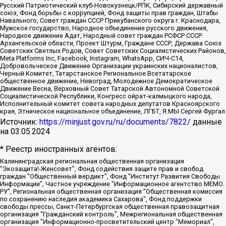
Русский Патриотический клуб-Новокузнецк/РПК, Сибирский державный
союз, Фонд борьбы с коррупцией, Фонд защиты прав граждан, Штабы
Навального, Совет граждан СССР Прикубанского округа г. Краснодара,
Мужское государство, Народное объединение русского движения,
Народное движение Адат, Народный совет граждан РСФСР СССР
Архангельской области, Проект Штурм, Граждане СССР, Держава Союз
Советских Светлых Родов, Совет Советских Социалистических Районов,
Meta Platforms Inc, Facebook, Instagram, WhatsApp, СИЧ-С14,
Добровольческое Движение Организации украинских националистов,
Черный Комитет, Татарстанское Региональное Всетатарское
общественное движение, Невоград, Молодежное Демократическое
Движение Весна, Верховный Совет Татарской Автономной Советской
Социалистической Республики, Конгресс ойрат-калмыцкого народа,
Исполнительный комитет совета народных депутатов Красноярского
края, Этническое национальное объединение, ЛГБТ, Я.МЫ Сергей Фургал
Источник:
https://minjust.gov.ru/ru/documents/7822/
данные
на
03.05.2024
* Реестр иностранных агентов:
Калининградская региональная общественная организация "Экозащита!-Женсовет", Фонд содействия защите прав и свобод граждан "Общественный вердикт", Фонд "Институт Развития Свободы Информации", Частное учреждение "Информационное агентство МЕМО. РУ", Региональная общественная организация "Общественная комиссия по сохранению наследия академика Сахарова", Фонд поддержки свободы прессы, Санкт-Петербургская общественная правозащитная организация "Гражданский контроль", Межрегиональная общественная организация "Информационно-просветительский центр "Мемориал", Региональный Фонд "Центр Защиты Прав Средств Массовой Информации", с 05.12.2023 Фонд "Центр Защиты Прав Средств массовой информации", Региональная общественная благотворительная организация помощи беженцам и мигрантам "Гражданское содействие", Негосударственное образовательное учреждение дополнительного профессионального образования (повышение квалификации) специалистов "АКАДЕМИЯ ПО ПРАВАМ ЧЕЛОВЕКА", Свердловская региональная общественная организация "Сутяжник", Автономная некоммерческая организация "Центр независимых социологических исследований", Союз общественных объединений "Российский исследовательский центр по правам человека", Региональное общественное учреждение научно-информационный центр "МЕМОРИАЛ", Некоммерческая организация "Фонд защиты гласности", Автономная некоммерческая организация "Институт прав человека", Городская общественная организация "Екатеринбургское общество "МЕМОРИАЛ", Городская общественная организация "Рязанское историко-просветительское и правозащитное общество "Мемориал" (Рязанский Мемориал), Челябинский региональный орган общественной самодеятельности – женское общественное объединение "Женщины Евразии", Челябинский региональный орган общественной самодеятельности "Уральская правозащитная группа", Фонд содействия защите здоровья и социальной справедливости имени Андрея Рылькова, Автономная Некоммерческая Организация "Аналитический Центр Юрия Левады", Автономная некоммерческая организация социальной поддержки населения "Проект Апрель", Региональная общественная организация помощи женщинам и детям, находящимся в кризисной ситуации "Информационно-методический центр "Анна", Фонд содействия развитию массовых коммуникаций и правовому просвещению "Так-так-Так", Фонд содействия устойчивому развитию "Серебряная тайга", Свердловский региональный общественный фонд социальных проектов "Новое время", "Idel.Реалии", Кавказ.Реалии, Крым.Реалии, Телеканал Настоящее Время, Татаро-башкирская служба Радио Свобода (Azatliq Radiosi), Радио Свободная Европа/Радио Свобода (PCE/PC), "Сибирь.Реалии", "Фактограф", Благотворительный фонд помощи осужденным и их семьям, Автономная некоммерческая организация "Институт глобализации и социальных движений", Фонд "В защиту прав заключенных", Частное учреждение "Центр поддержки и содействия развитию средств массовой информации", Пензенский региональный общественный благотворительный фонд "Гражданский союз", "Север.Реалии", Некоммерческая организация Фонд "Правовая инициатива", Общество с ограниченной ответственностью "Радио Свободная Европа/Радио Свобода", Чешское информационное агентство "MEDIUM-ORIENT", Красноярская региональная общественная организация "Мы против СПИДа", Камалягин Денис Николаевич, Маркелов Сергей Евгеньевич, Пономарев Лев Александрович, Савицкая Людмила Алексеевна, Автономная некоммерческая организация "Центр по работе с проблемой насилия "НАСИЛИЮ.НЕТ", Межрегиональный профессиональный союз работников здравоохранения "Альянс врачей", Юридическое лицо, зарегистрированное в Латвийской Республике, SIA "Medusa Project" (регистрационный номер 40103797863, дата регистрации 10.06.2014), Некоммерческая организация "Фонд по борьбе с коррупцией", Автономная некоммерческая организация "Институт права и публичной политики", Баданин Роман Сергеевич, Гликин Максим Александрович, Железнова Мария Михайловна, Лукьянова Юлия Сергеевна, Маетная Елизавета Витальевна, Маняхин Петр Борисович, Чуракова Ольга Владимировна, Ярош Юлия Петровна, Юридическое лицо "The Insider SIA", зарегистрированное в Риге, Латвийская Республика (дата регистрации 26.06.2015), являющееся администратором доменного имени интернет-издания "The Insider SIA", https://theins.ru, Постернак Алексей Евгеньевич, Рубин Михаил Аркадьевич, Анин Роман Александрович, Юридическое лицо Istories fonds, зарегистрированное в Латвийской Республике (регистрационный номер 50008295751, дата регистрации 24.02.2020), Великовский Дмитрий Александрович, Долинина Ирина Николаевна, Мароховская Алеся Алексеевна, Шлейнов Роман Юрьевич, Шмагун Олеся Валентиновна, Общество с ограниченной ответственностью "Альтаир 2021", Общество с ограниченной ответственностью "Вега 2021", Общество с ограниченной ответственностью "Главный редактор 2021", Общество с ограниченной ответственностью "Ромашки монолит", Важенков Артем Валерьевич, Ивановская областная общественная организация "Центр гендерных исследований", Гурман Юрий Альбертович, Медиапроект "ОВД-Инфо", Егоров Владимир Владимирович, Жилинский Владимир Александрович, Общество с ограниченной ответственностью "ЗП", Иванова София Юрьевна, Карезина Инна Павловна, Кильтау Екатерина Викторовна, Петров Алексей Викторович, Пискунов Сергей Евгеньевич, Смирнов Сергей Сергеевич, Тихонов Михаил Сергеевич, Общество с ограниченной ответственностью "ЖУРНАЛИСТ-ИНОСТРАННЫЙ АГЕНТ", Арапова Галина Юрьевна, Вольтская Татьяна Анатольевна, Американская компания "Mason G.E.S. Anonymous Foundation" (США), являющаяся владельцем интернет-издания https://mnews.world/, Компания "Stichting Bellingcat", зарегистрированная в Нидерландах (дата регистрации 11.07.2018), Захаров Андрей Вячеславович, Клепиковская Екатерина Дмитриевна, Общество с ограниченной ответственностью "МЕМО", Перл Роман Александрович, Симонов Евгений Алексеевич, Соловьева Елена Анатольевна, Сотников Даниил Владимирович, Сурначева Елизавета Дмитриевна, Автономная некоммерческая организация по защите прав человека и информированию населения "Якутия – Наше Мнение", Общество с ограниченной ответственностью "Москоу диджитал медиа", с 26.01.2023 Общество с ограниченной ответственностью "Чайка Белые сады", Ветошкина Валерия Валерьевна, Заговора Максим Александрович, Межрегиональное общественное движение "Российская ЛГБТ - сеть", Оленичев Максим Владимирович, Павлов Иван Юрьевич, Скворцова Елена Сергеевна, Общество с ограниченной ответственностью "Как бы инагент", Кочетков Игорь Викторович, Общество с ограниченной ответственностью "Честные выборы", Еланчик Олег Александрович, Общество с ограниченной ответственностью "Нобелевский призыв", Гималова Регина Эмилевна, Григорьев Андрей Валерьевич, Григорьева Алина Александровна, Ассоциация по содействию защите прав призывников, альтернативнослужащих и военнослужащих "Правозащитная группа "Гражданин.Армия.Право", Хисамова Регина Фаритовна, Автономная некоммерческая организация по реализации социально-правовых программ "Лилит", Дальневосточное общественное движение "Маяк", Санкт-Петербургская ЛГБТ-инициативная группа "Выход", Инициативная группа ЛГБТ+ "Реверс", Алексеев Андрей Викторович, Бекбулатова Таисия Львовна, Беляев Иван Михайлович, Владыкина Елена Сергеевна, Гельман Марат Александрович, Никульшина Вероника Юрьевна, Толоконникова Надежда Андреевна, Шендерович Виктор Анатольевич, Общество с ограниченной ответственностью "Данное сообщение", Общество с ограниченной ответственностью Издательский дом "Новая глава", Айнбиндер Александра Александровна, Московский комьюнити-центр для ЛГБТ+инициатив, Благотворительный фонд развития филантропии, Deutsche Welle (Германия, Kurt-Schumacher-Strasse 3, 53113 Bonn), Борзунова Мария Михайловна, Воробьев Виктор Викторович, Голубева Анна Львовна, Константинова Алла Михайловна, Малкова Ирина Владимировна, Мурадов Мурад Абдулгалимович, Осетинская Елизавета Николаевна, Понасенков Евгений Николаевич, Ганапольский Матвей Юрьевич, Киселев Евгений Алексеевич, Борухович Ирина Григорьевна, Дремин Иван Тимофеевич, Дубровский Дмитрий Викторович, Красноярская региональная общественная организация поддержки и развития альтернативных образовательных технологий и межкультурных коммуникаций "ИНТЕРРА", Маяковская Екатерина Алексеевна, Фейгин Марк Захарович, Филимонов Андрей Викторович, Дзугкоева Регина Николаевна, Доброхотов Роман Александрович, Дудь Юрий Александрович, Елкин Сергей Владимирович, Кругликов Кирилл Игоревич, Сабунаева Мария Леонидовна, Семенов Алексей Владимирович, Шаинян Карен Багратович, Шульман Екатерина Михайловна, Асафьев Артур Валерьевич, Вахштайн Виктор Семенович, Венедиктов Алексей Алексеевич, Лушникова Екатерина Евгеньевна, Волков Леонид Михайлович, Невзоров Александр Глебович, Пархоменко Сергей Борисович, Сироткин Ярослав Николаевич, Кара-Мурза Владимир Владимирович, Баранова Наталья Владимировна, Гозман Леонид Яковлевич, Кагарлицкий Борис Юльевич, Климарев Михаил Валерьевич, Милов Владимир Станиславович, Автономная некоммерческая организация Краснодарский центр современного искусства "Типография", Моргенштерн Алишер Тагирович, Соболь Любовь Эдуардовна, Общество с ограниченной ответственностью "ЛИЗА НОРМ", Каспаров Гарри Кимович, Ходорковский Михаил Борисович, Общество с ограниченной ответственностью "Апрельские тезисы", Данилович Ирина Брониславовна, Кашин Олег Владимирович, Петров Николай Владимирович, Пивоваров Алексей Владимирович, Соколов Михаил Владимирович, Цветкова Юлия Владимировна, Чичваркин Евгений Александрович, Комитет против пыток/Команда против пыток, Общество с ограниченной ответственностью "Первый научный", Общество с ограниченной ответственностью "Вертолет и ко", Белоцерковская Вероника Борисовна, Кац Максим Евгеньевич, Лазарева Татьяна Юрьевна, Шаведдинов Руслан Табризович, Яшин Илья Валерьевич, Общество с ограниченной ответственностью "Иноагент ААВ", Алешковский Дмитрий Петрович, Альбац Евгения Марковна, Быков Дмитрий Львович, Галямина Юлия Евгеньевна, Лойко Сергей Леонидович, Мартынов Кирилл Константинович, Медведев Сергей Александрович, Крашенинников Федор Геннадиевич, Гордеева Катерина Вл