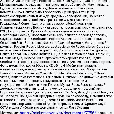
АЛЛАТРА, За свободную Россию, Свободная Бурятия, Uralic, UnKremlin,
Международная федерация транспортных рабочих, ИстЧам Финланд,
Гудзоновский институт, Фонд Демократического Развития,
Комитет-2024, Центрально-Европейский университет, Центр
восточноевропейских и международных исследований, Общество
Сторожевой башни, Библии и трактатов Свидетелей Иеговы,
Гражданский Совет, Центр анализа европейской политики,
Академическая сеть Восточная Европа, Российский комитет действия,
РЭНД корпорейшн, Русская Америка за демократию в России,
Настоящая Россия, Глобальная сеть журналистов-расследователей,
Служба поддержки, Свободная Россия Берлин, Свободная Россия
Северный Рейн-Вестфалия, Фонд глобальной помощи, Антивоенный
комитет России, Russie-Libertes, La Asocicion de Rusos Libres, Союз за
возвращение Северных территорий, Крымскотатарский Ресурсный
Центр, Глобальный союз IndustriALL, Russian Election Monitor, Article 19,
Мнение медиа, Федерация анархического черного креста, Радио
Свободная Европа, Германское общество изучения Восточной Европы,
Фонд имени Фридриха Эберта, XZ gGmbH, Мобильная академия
поддержки гендерной демократии и миротворчества, Форум имени
Льва Копелева, American Councils for International Education, Cultural
Vistas, Institute of International Education, Антивоенное движение Антальи,
Открытый диалог, Школа международных отношений и
государственной политики им Питера Мунка, Российско-канадский
демократический альянс, Школа международных отношений им
Нормана Патерсона, Центр Гражданских Свобод, Фонд Бориса Немцова
за Свободу, Фонд имени Фридриха Науманна за свободу, Феминистское
антивоенное сопротивление, Комитет независимости Ингушетии,
Прометей, Stop Occupation of Karelia, Вернись живым, Фридом Хаус,
СОТА медиа, Либерально-демократическая Лига Украины
Источник:
https://minjust.gov.ru/ru/documents/7756/
данные