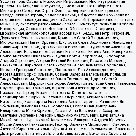
Защиты Прав Средств Массовой Информации, Институт развития
прессы - Сибирь, Частное учреждение в Санкт-Петербурге Совета
Министров Северных Стран, Фонд поддержки свободы прессы,
Гражданский контроль, Человек и Закон, Общественная комиссия по
сохранению наследия академика Сахарова, Информационное агентство
МЕМО. РУ, Институт региональной прессы, Институт Развития Свободы
Информации, Экозащита!-Женсовет, Общественный вердикт,
Евразийская антимонопольная ассоциация, Бедушев Петр Петрович,
Дзугкоева Регина Николаевна, Кривенко Сергей Владимирович,
Милославский Павел Юрьевич, Шнырова Ольга Вадимовна, Чанышева
Лилия Айратовна, Сидорович Ольга Борисовна, Туровский Александр
Алексеевич, Васильева Анастасия Евгеньевна, Ривина Анна Валерьевна,
Бойко Анатолий Николаевич, Дугин Сергей Георгиевич, Пивоваров
Андрей Сергеевич, Аверин Виталий Евгеньевич, Барахоев Магомед
Бекханович, Шарипков Олег Викторович, Мошель Ирина Ароновна,
Шведов Григорий Сергеевич, Пономарев Лев Александрович,
Каргалицкий Борис Юльевич, Созаев Валерий Валерьевич, Исламов
Тимур Рифгатович, Романова Ольга Евгеньевна, Щаров Сергей
Алексадрович, Цирульников Борис Альбертович, Гасан Ольга Павловна,
Паутов Юрий Анатольевич, Верховский Александр Маркович,
Пислакова-Паркер Марина Петровна, Кочеткова Татьяна
Владимировна, Чуркина Наталья Валерьевна, Акимова Татьяна
Николаевна, Золотарева Екатерина Александровна, Рачинский Ян
Збигневич, Жемкова Елена Борисовна, Гудков Лев Дмитриевич,
Илларионова Юлия Юрьевна, Саранг Анна Васильевна, Захарова
Светлана Сергеевна, Аверин Владимир Анатольевич, Щур Татьяна
Михайловна, Щур Николай Алексеевич, Блинушов Андрей Юрьевич,
Мосин Алексей Геннадьевич, Гефтер Валентин Михайлович, Симонов
Алексей Кириллович, Флиге Ирина Анатольевна, Мельникова Валентина
Дмитриевна, Вититинова Елена Владимировна, Баженова Светлана