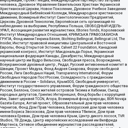
информации, Проект Медиа, Международное партнерство за права
человека, Духовное Управление Евангельских Христиан Украинской
Христианской Церкви, Новое Поколение, Духовное Учебное Заведение
Международный Библейский Колледж, Международное христианское
движение, Всемирный Институт Саентологических Предприятий,
Церковь Духовной Технологии, Европейская сеть организаций по
наблюдению за выборами, Республика Польша, СВОБОДНЫЙ ИДЕЛЬ-
УРАЛ, Ассоциация развития журналистики, IStories fonds, Королевский
Институт Международных Отношений, КРИМСЬКА ПРАВОЗАХИСНА
ГРУПА, Фонд имени Генриха Бёлля, Stichting Bellingcat, Bellingcat Ltd, The
Insider, Институт правовой инициативы Центральной и Восточной
Европы, Фонд Открытой Эстонии, Calvert 22 Foundation, Канадский
украинский конгресс, Институт Макдональда-Лорье, Украинская
национальная федерация Канады, Декабристы, Международный
научный центр им Вудро Вильсона, Свободная пресса, Возрождение,
Всеукраинский духовный центр , Риддл, Русский антивоенный комитет в
Швеции, Проект Медуза, Фонд Андрея Сахарова, Форум свободной
России, Лига Свободных Наций, Transparеncy International, Форум
Свободных Народов ПостРоссии, Солидарность с гражданским
движением в России – Solidarus, КрымSOS, Свободный университет,
Институт государственного управления, Форум гражданского общества
Россия, Беллона, Союз жителей островов Тисима и Хабомаи, Съезд
народных депутатов, Гринпис Интернешнл, Фонд борьбы с коррупцией
Инк, Завет церквей TCCN, Агора, Всемирный фонд природы, BDR Novaja
Gazeta-Europe, Алтай проект, Образовательный дом прав человека
Чернигов, Фонд Дом Прав Человека, Белорусский дом прав человека
имени Бориса Звозскова, Дом прав человека Тбилиси, Дом прав
человека Ереван, Дом прав человека Крым, Центр дикого лосося, TVR
Studios, ТВ Дождь, Центр европейских исследований им Вилфрида
Мартенса, Сетевое объединение журналистов расследователей,