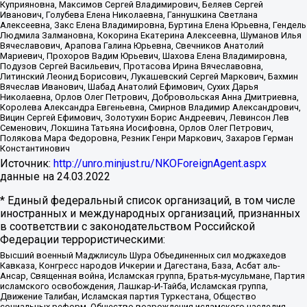
Куприяновна, Максимов Сергей Владимирович, Беляев Сергей
Иванович, Голубева Елена Николаевна, Ганнушкина Светлана
Алексеевна, Закс Елена Владимировна, Буртина Елена Юрьевна, Гендель
Людмила Залмановна, Кокорина Екатерина Алексеевна, Шуманов Илья
Вячеславович, Арапова Галина Юрьевна, Свечников Анатолий
Мариевич, Прохоров Вадим Юрьевич, Шахова Елена Владимировна,
Подузов Сергей Васильевич, Протасова Ирина Вячеславовна,
Литинский Леонид Борисович, Лукашевский Сергей Маркович, Бахмин
Вячеслав Иванович, Шабад Анатолий Ефимович, Сухих Дарья
Николаевна, Орлов Олег Петрович, Добровольская Анна Дмитриевна,
Королева Александра Евгеньевна, Смирнов Владимир Александрович,
Вицин Сергей Ефимович, Золотухин Борис Андреевич, Левинсон Лев
Семенович, Локшина Татьяна Иосифовна, Орлов Олег Петрович,
Полякова Мара Федоровна, Резник Генри Маркович, Захаров Герман
Константинович
Источник:
http://unro.minjust.ru/NKOForeignAgent.aspx
данные на
24.03.2022
* Единый федеральный список организаций, в том числе
иностранных и международных организаций, признанных
в соответствии с законодательством Российской
Федерации террористическими:
Высший военный Маджлисуль Шура Объединенных сил моджахедов
Кавказа, Конгресс народов Ичкерии и Дагестана, База, Асбат аль-
Ансар, Священная война, Исламская группа, Братья-мусульмане, Партия
исламского освобождения, Лашкар-И-Тайба, Исламская группа,
Движение Талибан, Исламская партия Туркестана, Общество
социальных реформ, Общество возрождения исламского наследия,