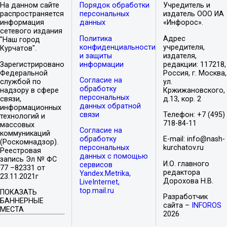
На данном сайте
Порядок обработки
Учредитель и
распространяется
персональных
издатель ООО ИА
информация
данных
«Инфорос».
сетевого издания
Политика
Адрес
"Наш город
конфиденциальности
учредителя,
Курчатов".
и защиты
издателя,
Зарегистрировано
информации
редакции: 117218,
Федеральной
Россия, г. Москва,
Согласие на
службой по
ул.
обработку
надзору в сфере
Кржижановского,
персональных
связи,
д.13, кор. 2
данных обратной
информационных
связи
Телефон: +7 (495)
технологий и
718-84-11
массовых
Согласие на
коммуникаций
обработку
E-mail: info@nash-
(Роскомнадзор).
персональных
kurchatov.ru
Реестровая
данных с помощью
запись Эл № ФС
И.О. главного
сервисов
77 –82331 от
редактора
Yandex.Metrika,
23.11.2021г
Дорохова Н.В.
LiveInternet,
top.mail.ru
ПОКАЗАТЬ
Разработчик
БАННЕРНЫЕ
сайта –
INFOROS
МЕСТА
2026