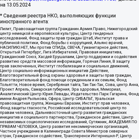
на
13.05.2024
* Сведения реестра НКО, выполняющих функции
иностранного агента:
Лилит, Правозащитная группа Гражданин.Армия.Право, Нижегородский
центр немецкой и европейской культуры, Центр гендерных
исследований, Фонд защиты прав граждан Штаб, Институт права и
публичной политики, Фонд борьбы с коррупцией, Альянс врачей,
НАСИЛИЮ.НЕТ, Мы против СПИДа, СВЕЧА, Гуманитарное действие,
Открытый Петербург, Лига Избирателей, Правовая инициатива,
Гражданский Союз, Хасдей Ерушалаим, Центр поддержки и содействия
развитию средств массовой информации, Горячая Линия, В защиту
прав заключенных, Институт глобализации и социальных движений,
Центр социально-информационных инициатив Действие,
Благотворительный фонд охраны здоровья и защиты прав граждан,
Благотворительный фонд помощи осужденным и их семьям, Фонд
Тольятти, Новое время, Серебряная тайга, Так-Так-Так, Сова, центр Анна,
Проект Апрель, Самарская губерния, Эра здоровья, Мемориал,
Аналитический Центр Юрия Левады, Издательство Парк Гагарина, Фонд
имени Андрея Рылькова, Сфера, Центр СИБАЛЬТ, Уральская
правозащитная группа, Женщины Евразии, Институт прав человека,
Фонд защиты гласности, Российский исследовательский центр по
правам человека, Дальневосточный центр развития гражданских
инициатив и социального партнерства, Гражданское действие, Центр
независимых социологических исследований, Сутяжник, АКАДЕМИЯ ПО
ПРАВАМ ЧЕЛОВЕКА, Центр развития некоммерческих организаций,
Частное учреждение в Калининграде Совета Министров северных
стран, Гражданское содействие, Трансперенси Интернешнл-Р, Центр