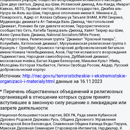
Дом двух святых, Джунд аш-Шам, Исламский джихад, Аль-Каида, Имарат
Кавказ, АБТО, Правый сектор, Исламское государство, Джабха аль-
Нусра ли-Ахль аш-Шам, Народное ополчение имени К. Минина и Д.
Пожарского, Аджр от Аллаха Субхану уа Тагьаля SHAM, АУМ Синрике,
Муджахеды джамаата Ат-Тавхида Валь-Джихад, Чистопольский
Джамаат, Рохнамо ба суи давлати исломи, Террористическое
сообщество Сеть, Катиба Таухид валь-Джихад, Хайят Тахрир аш-Шам,
Ахлю Сунна Валь Джамаа, National Socialism/White Power,
Артподготовка, Религиозная группа “Джамаат “Красный пахарь”,
Колумбайн, Хатлонский джамаат, Мусульманская религиозная группа п.
Кушкуль г. Оренбург, Крымско-татарский добровольческий батальон
имени Номана Челебиджихана, Азов, Партия исламского возрождения
Таджикистана, Народная самооборона, Дуббайский джамаат,
московская ячейка, Батал-Хаджи Белхороев, Маньяки Культ Убийц,
Молодёжь Которая Улыбается, Легион Свобода России, Айдар, Русский
добровольческий корпус
Источник:
http://nac.gov.ru/terroristicheskie-i-ekstremistskie-
organizacii-i-materialy.html
данные на
16.11.2023
* Перечень общественных объединений и религиозных
организаций в отношении которых судом принято
вступившее в законную силу решение о ликвидации или
запрете деятельности:
Национал-большевистская партия, ВЕК РА, Рада земли Кубанской
Духовно Родовой Державы Русь, Община Духовного Управления
Асгардской Веси Беловодья, Славянская Община Капища Веды Перуна,
Мужская Духовная Семинария Староверов-Инглингов, Нурджулар, К