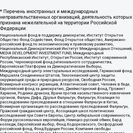
* Перечень иностранных и международных
неправительственных организаций, деятельность которых
признана нежелательной на территории Российской
Федерации:
Национальный фонд в поддержку демократии, Институт Открытое
Общество Фонд Содействия, Фонд Открытое общество, Американо-
российский фонд по экономическому и правовому развитию,
Национальный Демократический Институт Международных Отношений,
MEDIA DEVELOPMENT INVESTMENT FUND, Международный
Республиканский Институт, Открытая Россия, Институт современной
России, Черноморский фонд регионального сотрудничества,
Европейская Платформа за Демократические Выборы,
Международный центр электоральных исследований, Германский фонд
Маршалла Соединенных Штатов, Тихоокеанский центр защиты
окружающей среды и природных ресурсов, Свободная Россия,
Всемирный конгресс украинцев, Атлантический совет, Человек в беде,
Европейский фонд за демократию, Джеймстаунский фонд, Прожект
Хармони, Родники дракона, Врачи против насильственного извлечения
органов, Фалунь Дафа, Друзья Фалуньгун, Фалуньгун, Коалиция по
расследованию преследования в отношении Фалуньгун в Китае,
Всемирная организация по расследованию преследований Фалуньгун,
Пражский гражданский центр, Ассоциация школ политических
исследований при Совете Европы, Центр либеральной современности,
Форум русскоязычных европейцев, Немецко-русский обмен, Бард
колледж, Европейский выбор, Фонд Ходорковского, Оксфордский
российский фонд, Фонд Будущее России, Компания свободы