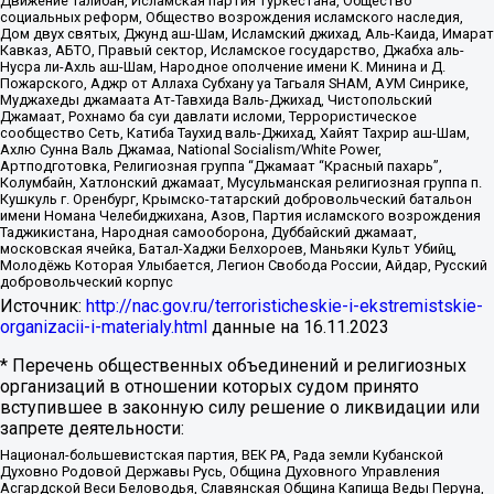
Движение Талибан, Исламская партия Туркестана, Общество
социальных реформ, Общество возрождения исламского наследия,
Дом двух святых, Джунд аш-Шам, Исламский джихад, Аль-Каида, Имарат
Кавказ, АБТО, Правый сектор, Исламское государство, Джабха аль-
Нусра ли-Ахль аш-Шам, Народное ополчение имени К. Минина и Д.
Пожарского, Аджр от Аллаха Субхану уа Тагьаля SHAM, АУМ Синрике,
Муджахеды джамаата Ат-Тавхида Валь-Джихад, Чистопольский
Джамаат, Рохнамо ба суи давлати исломи, Террористическое
сообщество Сеть, Катиба Таухид валь-Джихад, Хайят Тахрир аш-Шам,
Ахлю Сунна Валь Джамаа, National Socialism/White Power,
Артподготовка, Религиозная группа “Джамаат “Красный пахарь”,
Колумбайн, Хатлонский джамаат, Мусульманская религиозная группа п.
Кушкуль г. Оренбург, Крымско-татарский добровольческий батальон
имени Номана Челебиджихана, Азов, Партия исламского возрождения
Таджикистана, Народная самооборона, Дуббайский джамаат,
московская ячейка, Батал-Хаджи Белхороев, Маньяки Культ Убийц,
Молодёжь Которая Улыбается, Легион Свобода России, Айдар, Русский
добровольческий корпус
Источник:
http://nac.gov.ru/terroristicheskie-i-ekstremistskie-
organizacii-i-materialy.html
данные на
16.11.2023
* Перечень общественных объединений и религиозных
организаций в отношении которых судом принято
вступившее в законную силу решение о ликвидации или
запрете деятельности:
Национал-большевистская партия, ВЕК РА, Рада земли Кубанской
Духовно Родовой Державы Русь, Община Духовного Управления
Асгардской Веси Беловодья, Славянская Община Капища Веды Перуна,