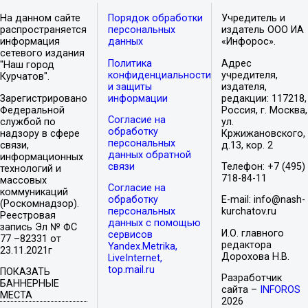
На данном сайте
Порядок обработки
Учредитель и
распространяется
персональных
издатель ООО ИА
информация
данных
«Инфорос».
сетевого издания
Политика
Адрес
"Наш город
конфиденциальности
учредителя,
Курчатов".
и защиты
издателя,
Зарегистрировано
информации
редакции: 117218,
Федеральной
Россия, г. Москва,
Согласие на
службой по
ул.
обработку
надзору в сфере
Кржижановского,
персональных
связи,
д.13, кор. 2
данных обратной
информационных
связи
Телефон: +7 (495)
технологий и
718-84-11
массовых
Согласие на
коммуникаций
обработку
E-mail: info@nash-
(Роскомнадзор).
персональных
kurchatov.ru
Реестровая
данных с помощью
запись Эл № ФС
И.О. главного
сервисов
77 –82331 от
редактора
Yandex.Metrika,
23.11.2021г
Дорохова Н.В.
LiveInternet,
top.mail.ru
ПОКАЗАТЬ
Разработчик
БАННЕРНЫЕ
сайта –
INFOROS
МЕСТА
2026