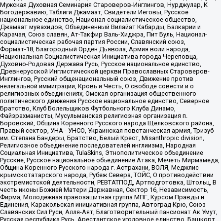
Мужская Духовная Семинария Староверов-Инглингов, Нурджулар, К
Богодержавию, Таблиги Джамаат, Свидетели Иеговы, Русское
национальное единство, Национал-социалистическое общество,
Джамаат мувахидов, Объединенный Вилайат Кабарды, Балкарии и
Карачая, Союз славян, Ат-Такфир Валь-Хиджра, Пит Буль, Национал-
социалистическая рабочая партия России, Славянский союз,
Формат-18, Благородный Орден Дьявола, Армия воли народа,
Национальная Социалистическая Инициатива города Череповца,
Духовно-Родовая Держава Русь, Русское национальное единство,
Древнерусской Инглистической церкви Православных Староверов-
Инглингов, Русский общенациональный союз, Движение против
нелегальной иммиграции, Кровь и Честь, О свободе совести и о
религиозных объединениях, Омская организация общественного
политического движения Русское национальное единство, Северное
Братство, Клуб Болельщиков Футбольного Клуба Динамо,
Файзрахманисты, Мусульманская религиозная организация п.
Боровский, Община Коренного Русского народа Щелковского района,
Правый сектор, УНА - УНСО, Украинская повстанческая армия, Тризуб
им. Степана Бандеры, Братство, Белый Крест, Misanthropic division,
Религиозное объединение последователей инглиизма, Народная
Социальная Инициатива, TulaSkins, Этнополитическое объединение
Русские, Русское национальное объединение Атака, Мечеть Мирмамеда,
Община Коренного Русского народа г. Астрахани, ВОЛЯ, Меджлис
крымскотатарского народа, Рубеж Севера, ТОЙС, О противодействии
экстремистской деятельности, РЕВТАТПОД, Артподготовка, Штольц, В
честь иконы Божией Матери Державная, Сектор 16, Независимость,
Фирма, Молодежная правозащитная группа МПГ, Курсом Правды и
Единения, Каракольская инициативная группа, Автоград Крю, Союз
Славянских Сил Руси, Алля-Аят, Благотворительный пансионат Ак Умут,
Русская республика Русь, Арестантское уголовное единство, Башкорт,