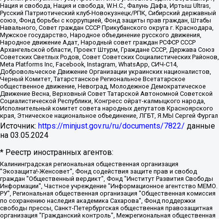
Нация и свобода, Нация и свобода, W.H.С., Фалунь Дафа, Иртыш Ultras,
Русский Патриотический клуб-Новокузнецк/РПК, Сибирский державный
союз, Фонд борьбы с коррупцией, Фонд защиты прав граждан, Штабы
Навального, Совет граждан СССР Прикубанского округа г. Краснодара,
Мужское государство, Народное объединение русского движения,
Народное движение Адат, Народный совет граждан РСФСР СССР
Архангельской области, Проект Штурм, Граждане СССР, Держава Союз
Советских Светлых Родов, Совет Советских Социалистических Районов,
Meta Platforms Inc, Facebook, Instagram, WhatsApp, СИЧ-С14,
Добровольческое Движение Организации украинских националистов,
Черный Комитет, Татарстанское Региональное Всетатарское
общественное движение, Невоград, Молодежное Демократическое
Движение Весна, Верховный Совет Татарской Автономной Советской
Социалистической Республики, Конгресс ойрат-калмыцкого народа,
Исполнительный комитет совета народных депутатов Красноярского
края, Этническое национальное объединение, ЛГБТ, Я.МЫ Сергей Фургал
Источник:
https://minjust.gov.ru/ru/documents/7822/
данные
на
03.05.2024
* Реестр иностранных агентов:
Калининградская региональная общественная организация "Экозащита!-Женсовет", Фонд содействия защите прав и свобод граждан "Общественный вердикт", Фонд "Институт Развития Свободы Информации", Частное учреждение "Информационное агентство МЕМО. РУ", Региональная общественная организация "Общественная комиссия по сохранению наследия академика Сахарова", Фонд поддержки свободы прессы, Санкт-Петербургская общественная правозащитная организация "Гражданский контроль", Межрегиональная общественная организация "Информационно-просветительский центр "Мемориал", Региональный Фонд "Центр Защиты Прав Средств Массовой Информации", с 05.12.2023 Фонд "Центр Защиты Прав Средств массовой информации", Региональная общественная благотворительная организация помощи беженцам и мигрантам "Гражданское содействие", Негосударственное образовательное учреждение дополнительного профессионального образования (повышение квалификации) специалистов "АКАДЕМИЯ ПО ПРАВАМ ЧЕЛОВЕКА", Свердловская региональная общественная организация "Сутяжник", Автономная некоммерческая организация "Центр независимых социологических исследований", Союз общественных объединений "Российский исследовательский центр по правам человека", Региональное общественное учреждение научно-информационный центр "МЕМОРИАЛ", Некоммерческая организация "Фонд защиты гласности", Автономная некоммерческая организация "Институт прав человека", Городская общественная организация "Екатеринбургское общество "МЕМОРИАЛ", Городская общественная организация "Рязанское историко-просветительское и правозащитное общество "Мемориал" (Рязанский Мемориал), Челябинский региональный орган общественной самодеятельности – женское общественное объединение "Женщины Евразии", Челябинский региональный орган общественной самодеятельности "Уральская правозащитная группа", Фонд содействия защите здоровья и социальной справедливости имени Андрея Рылькова, Автономная Некоммерческая Организация "Аналитический Центр Юрия Левады", Автономная некоммерческая организация социальной поддержки населения "Проект Апрель", Региональная общественная организация помощи женщинам и детям, находящимся в кризисной ситуации "Информационно-методический центр "Анна", Фонд содействия развитию массовых коммуникаций и правовому просвещению "Так-так-Так", Фонд содействия устойчивому развитию "Серебряная тайга", Свердловский региональный общественный фонд социальных проектов "Новое время", "Idel.Реалии", Кавказ.Реалии, Крым.Реалии, Телеканал Настоящее Время, Татаро-башкирская служба Радио Свобода (Azatliq Radiosi), Радио Свободная Европа/Радио Свобода (PCE/PC), "Сибирь.Реалии", "Фактограф", Благотворительный фонд помощи осужденным и их семьям, Автономная некоммерческая организация "Институт глобализации и социальных движений", Фонд "В защиту прав заключенных", Частное учреждение "Центр поддержки и содействия развитию средств массовой информации", Пензенский региональный общественный благотворительный фонд "Гражданский союз", "Север.Реалии", Некоммерческая организация Фонд "Правовая инициатива", Общество с ограниченной ответственностью "Радио Свободная Европа/Радио Свобода", Чешское информационное агентство "MEDIUM-ORIENT", Красноярская региональная общественная организация "Мы против СПИДа", Камалягин Денис Николаевич, Маркелов Сергей Евгеньевич, Пономарев Лев Александрович, Савицкая Людмила Алексеевна, Автономная некоммерческая организация "Центр по работе с проблемой насилия "НАСИЛИЮ.НЕТ", Межрегиональный профессиональный союз работников здравоохранения "Альянс врачей", Юридическое лицо, зарегистрированное в Латвийской Республике, SIA "Medusa Project" (регистрационный номер 40103797863, дата регистрации 10.06.2014), Некоммерческая организация "Фонд по борьбе с коррупцией", Автономная некоммерческая организация "Институт права и публичной политики", Баданин Роман Сергеевич, Гликин Максим Александрович, Железнова Мария Михайловна, Лукьянова Юлия Сергеевна, Маетная Елизавета Витальевна, Маняхин Петр Борисович, Чуракова Ольга Владимировна, Ярош Юлия Петровна, Юридическое лицо "The Insider SIA", зарегистрированное в Риге, Латвийская Республика (дата регистрации 26.06.2015), являющееся администратором доменного имени интернет-издания "The Insider SIA", https://theins.ru, Постернак Алексей Евгеньевич, Рубин Михаил Аркадьевич, Анин Роман Александрович, Юридическое лицо Istories fonds, зарегистрированное в Латвийской Республике (регистрационный номер 50008295751, дата регистрации 24.02.2020), Великовский Дмитрий Александрович, Долинина Ирина Николаевна, Мароховская Алеся Алексеевна, Шлейнов Роман Юрьевич, Шмагун Олеся Валентиновна, Общество с ограниченной ответственностью "Альтаир 2021", Общество с ограниченной ответственностью "Вега 2021", Общество с ограниченной ответственностью "Главный редактор 2021", Общество с ограниченной ответственностью "Ромашки монолит", Важенков Артем Валерьевич, Ивановская областная общественная организация "Центр гендерных исследований", Гурман Юрий Альбертович, Медиапроект "ОВД-Инфо", Егоров Владимир Владимирович, Жилинский Владимир Александрович, Общество с ограниченной ответственностью "ЗП", Иванова София Юрьевна, Карезина Инна Павловна, Кильтау Екатерина Викторовна, Петров Алексей Викторович, Пискунов Сергей Евгеньевич, Смирнов Сергей Сергеевич, Тихонов Михаил Сергеевич, Общество с ограниченной ответственностью "ЖУРНАЛИСТ-ИНОСТРАННЫЙ АГЕНТ", Арапова Галина Юрьевна, Вольтская Татьяна Анатольевна, Американская компания "Mason G.E.S. Anonymous Foundation" (США), являющаяся владельцем интернет-издания https://mnews.world/, Компания "Stichting Bellingcat", зарегистрированная в Нидерландах (дата регистрации 11.07.2018), Захаров Андрей Вячеславович, Клепиковская Екатерина Дмитриевна, Общество с ограниченной ответственностью "МЕМО", Перл Роман Александрович, Симонов Евгений Алексеевич, Соловьева Елена Анатольевна, Сотников Даниил Владимирович, Сурначева Елизавета Дмитриевна, Автономная некоммерческая организация по защите прав человека и информированию населения "Якутия – Наше Мнение", Общество с ограниченной ответственностью "Москоу диджитал медиа", с 26.01.2023 Общество с ограниченной ответственностью "Чайка Белые сады", Ветошкина Валерия Валерьевна, Заговора Максим Александрович, Межрегиональное общественное движение "Российская ЛГБТ - сеть", Оленичев Максим Владимирович, Павлов Иван Юрьевич, Скворцова Елена Сергеевна, Общество с ограниченной ответственностью "Как бы инагент", Кочетков Игорь Викторович, Общество с ограниченной ответственностью "Честные выборы", Еланчик Олег Александрович, Общество с ограниченной ответственностью "Нобелевский призыв", Гималова Регина Эмилевна, Григорьев Андрей Валерьевич, Григорьева Алина Александровна, Ассоциация по содействию защите прав призывников, альтернативнослужащих и военнослужащих "Правозащитная группа "Гражданин.Армия.Право", Хисамова Регина Фаритовна, Автономная некоммерческая организация по реализации социально-правовых программ "Лилит", Дальневосточное общественное движение "Маяк", Санкт-Петербургская ЛГБТ-инициативная группа "Выход", Инициативная группа ЛГБТ+ "Реверс", Алексеев Андрей Викторович, Бекбулатова Таисия Львовна, Беляев Иван Михайлович, Владыкина Елена Сергеевна, Гельман Марат Александрович, Никульшина Вероника Юрьевна, Толоконникова Надежда Андреевна, Шендерович Виктор Анатольевич, Общество с ограниченной ответственностью "Данное сообщение", Общество с ограниченной ответственностью Издательский дом "Новая глава", Айнбиндер Александра Александровна, Московский комьюнити-центр для ЛГБТ+инициатив, Благотворительный фонд развития филантропии, Deutsche Welle (Германия, Kurt-Schumacher-Strasse 3, 53113 Bonn), Борзунова Мария Михайловна, Воробьев Виктор Викторович, Голубева Анна Львовна, Константинова Алла Михайловна, Малкова Ирина Владимировна, Мурадов Мурад Абдулгалимович, Осетинская Елизавета Николаевна, Понасенков Евгений Николаевич, Ганапольский Матвей Юрьевич, Киселев Евгений Алексеевич, Борухович Ирина Григорьевна, Дремин Иван Тимофеевич, Дубровский Дмитрий Викторович, Красноярская региональная общественная организация поддержки и развития альтернативных образовательных технологий и межкультурных коммуникаций "ИНТЕРРА", Маяковская Екатерина Алексеевна, Фейгин Марк Захарович, Филимонов Андрей Викторович, Дзугкоева Регина Николаевна, Доброхотов Роман Александрович, Дудь Юрий Александрович, Елкин Сергей Владимирович, Кругликов Кирилл Игоревич, Сабунаева Мария Леонидовна, Семенов Алексей Владимирович, Шаинян Карен Багратович, Шульман Екатерина Михайловна, Асафьев Артур Валерьевич, Вахштайн Виктор Семенович, Венедиктов Алексей Алексеевич, Лушникова Екатерина Евгеньевна, Волков Леонид Михайлович, Невзоров Александр Глебович, Пархоменко Сергей Борисович, Сироткин Ярослав Николаевич, Кара-Мурза Владимир Владимирович, Баранова Наталья Владимировна, Гозман Леонид Яковлевич, Кагарлицкий Борис Юльевич, Климарев Михаил Валерьевич, Милов Владимир Станиславович, Автономная некоммерческая организация Краснодарский центр современного искусства "Типография", Моргенштерн Алишер Тагирович, Соболь Любовь Эдуардовна, Общество с ограниченной ответственностью "ЛИЗА НОРМ", Каспаров Гарри Кимович, Ходорковский Михаил Борисович, Общество с ограниченной ответственностью "Апрельские тезисы", Данилович Ирина Брониславовна, Кашин Олег Владимирович, Петров Николай Владимирович, Пивоваров Алексей Владимирович, Соколов Михаил Владимирович, Цветкова Юлия Владимировна, Чичваркин Евгений Александрович, Комитет против пыток/Команда против пыток, Общество с ограниченной ответственностью "Первый научный", Общество с ограниченной ответственностью "Вертолет и ко", Белоцерковская Вероника Борисовна, Кац Максим Евгеньевич, Лазарева Татьяна Юрьевна, Шаведдинов Руслан Табризович, Яшин Илья Валерьевич, Общество с ограниченной ответственностью "Иноагент ААВ", Алешковский Дмитрий Петрович, Альбац Евгения Марковна, Быков Дмитрий Львович, Галямина Юлия Евгеньевна, Лойко Сергей Леонидович, Мартынов Кирилл Константинович, Медведев Сергей Александрович, Крашенинников Федор Геннадиевич, Гордеева Катерина Вл