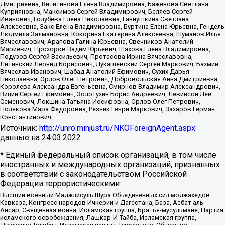
Дмитриевна, Вититинова Елена Владимировна, Баженова Светлана
Куприяновна, Максимов Сергей Владимирович, Беляев Сергей
Иванович, Голубева Елена Николаевна, Ганнушкина Светлана
Алексеевна, Закс Елена Владимировна, Буртина Елена Юрьевна, Гендель
Людмила Залмановна, Кокорина Екатерина Алексеевна, Шуманов Илья
Вячеславович, Арапова Галина Юрьевна, Свечников Анатолий
Мариевич, Прохоров Вадим Юрьевич, Шахова Елена Владимировна,
Подузов Сергей Васильевич, Протасова Ирина Вячеславовна,
Литинский Леонид Борисович, Лукашевский Сергей Маркович, Бахмин
Вячеслав Иванович, Шабад Анатолий Ефимович, Сухих Дарья
Николаевна, Орлов Олег Петрович, Добровольская Анна Дмитриевна,
Королева Александра Евгеньевна, Смирнов Владимир Александрович,
Вицин Сергей Ефимович, Золотухин Борис Андреевич, Левинсон Лев
Семенович, Локшина Татьяна Иосифовна, Орлов Олег Петрович,
Полякова Мара Федоровна, Резник Генри Маркович, Захаров Герман
Константинович
Источник:
http://unro.minjust.ru/NKOForeignAgent.aspx
данные на
24.03.2022
* Единый федеральный список организаций, в том числе
иностранных и международных организаций, признанных
в соответствии с законодательством Российской
Федерации террористическими:
Высший военный Маджлисуль Шура Объединенных сил моджахедов
Кавказа, Конгресс народов Ичкерии и Дагестана, База, Асбат аль-
Ансар, Священная война, Исламская группа, Братья-мусульмане, Партия
исламского освобождения, Лашкар-И-Тайба, Исламская группа,