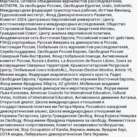
Мартенса, Сетевое объединение журналистов расследователей,
АЛЛАТРА, За свободную Россию, Свободная Бурятия, Uralic, UnKremlin,
Международная федерация транспортных рабочих, ИстЧам Финланд,
Гудзоновский институт, Фонд Демократического Развития,
Комитет-2024, Центрально-Европейский университет, Центр
восточноевропейских и международных исследований, Общество
Сторожевой башни, Библии и трактатов Свидетелей Иеговы,
Гражданский Совет, Центр анализа европейской политики,
Академическая сеть Восточная Европа, Российский комитет действия,
РЭНД корпорейшн, Русская Америка за демократию в России,
Настоящая Россия, Глобальная сеть журналистов-расследователей,
Служба поддержки, Свободная Россия Берлин, Свободная Россия
Северный Рейн-Вестфалия, Фонд глобальной помощи, Антивоенный
комитет России, Russie-Libertes, La Asocicion de Rusos Libres, Союз за
возвращение Северных территорий, Крымскотатарский Ресурсный
Центр, Глобальный союз IndustriALL, Russian Election Monitor, Article 19,
Мнение медиа, Федерация анархического черного креста, Радио
Свободная Европа, Германское общество изучения Восточной Европы,
Фонд имени Фридриха Эберта, XZ gGmbH, Мобильная академия
поддержки гендерной демократии и миротворчества, Форум имени
Льва Копелева, American Councils for International Education, Cultural
Vistas, Institute of International Education, Антивоенное движение Антальи,
Открытый диалог, Школа международных отношений и
государственной политики им Питера Мунка, Российско-канадский
демократический альянс, Школа международных отношений им
Нормана Патерсона, Центр Гражданских Свобод, Фонд Бориса Немцова
за Свободу, Фонд имени Фридриха Науманна за свободу, Феминистское
антивоенное сопротивление, Комитет независимости Ингушетии,
Прометей, Stop Occupation of Karelia, Вернись живым, Фридом Хаус,
СОТА медиа, Либерально-демократическая Лига Украины