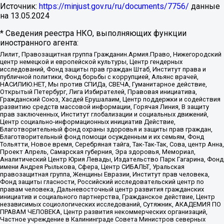
Источник:
https://minjust.gov.ru/ru/documents/7756/
данные
на
13.05.2024
* Сведения реестра НКО, выполняющих функции
иностранного агента:
Лилит, Правозащитная группа Гражданин.Армия.Право, Нижегородский
центр немецкой и европейской культуры, Центр гендерных
исследований, Фонд защиты прав граждан Штаб, Институт права и
публичной политики, Фонд борьбы с коррупцией, Альянс врачей,
НАСИЛИЮ.НЕТ, Мы против СПИДа, СВЕЧА, Гуманитарное действие,
Открытый Петербург, Лига Избирателей, Правовая инициатива,
Гражданский Союз, Хасдей Ерушалаим, Центр поддержки и содействия
развитию средств массовой информации, Горячая Линия, В защиту
прав заключенных, Институт глобализации и социальных движений,
Центр социально-информационных инициатив Действие,
Благотворительный фонд охраны здоровья и защиты прав граждан,
Благотворительный фонд помощи осужденным и их семьям, Фонд
Тольятти, Новое время, Серебряная тайга, Так-Так-Так, Сова, центр Анна,
Проект Апрель, Самарская губерния, Эра здоровья, Мемориал,
Аналитический Центр Юрия Левады, Издательство Парк Гагарина, Фонд
имени Андрея Рылькова, Сфера, Центр СИБАЛЬТ, Уральская
правозащитная группа, Женщины Евразии, Институт прав человека,
Фонд защиты гласности, Российский исследовательский центр по
правам человека, Дальневосточный центр развития гражданских
инициатив и социального партнерства, Гражданское действие, Центр
независимых социологических исследований, Сутяжник, АКАДЕМИЯ ПО
ПРАВАМ ЧЕЛОВЕКА, Центр развития некоммерческих организаций,
Частное учреждение в Калининграде Совета Министров северных