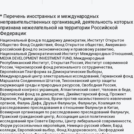
* Перечень иностранных и международных
неправительственных организаций, деятельность которых
признана нежелательной на территории Российской
Федерации:
Национальный фонд в поддержку демократии, Институт Открытое
Общество Фонд Содействия, Фонд Открытое общество, Американо-
российский фонд по экономическому и правовому развитию,
Национальный Демократический Институт Международных Отношений,
MEDIA DEVELOPMENT INVESTMENT FUND, Международный
Республиканский Институт, Открытая Россия, Институт современной
России, Черноморский фонд регионального сотрудничества,
Европейская Платформа за Демократические Выборы,
Международный центр электоральных исследований, Германский фонд
Маршалла Соединенных Штатов, Тихоокеанский центр защиты
окружающей среды и природных ресурсов, Свободная Россия,
Всемирный конгресс украинцев, Атлантический совет, Человек в беде,
Европейский фонд за демократию, Джеймстаунский фонд, Прожект
Хармони, Родники дракона, Врачи против насильственного извлечения
органов, Фалунь Дафа, Друзья Фалуньгун, Фалуньгун, Коалиция по
расследованию преследования в отношении Фалуньгун в Китае,
Всемирная организация по расследованию преследований Фалуньгун,
Пражский гражданский центр, Ассоциация школ политических
исследований при Совете Европы, Центр либеральной современности,
Форум русскоязычных европейцев, Немецко-русский обмен, Бард
колледж, Европейский выбор, Фонд Ходорковского, Оксфордский