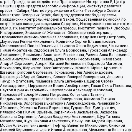
стран, Гражданское содействие, Трансперенси Интернешнл-Р, Центр
Защиты Прав Средств Массовой Информации, Институт развития
прессы - Сибирь, Частное учреждение в Санкт-Петербурге Совета
Министров Северных Стран, Фонд поддержки свободы прессы,
Гражданский контроль, Человек и Закон, Общественная комиссия по
сохранению наследия академика Сахарова, Информационное агентство
МЕМО. РУ, Институт региональной прессы, Институт Развития Свободы
Информации, Экозащита!-Женсовет, Общественный вердикт,
Евразийская антимонопольная ассоциация, Бедушев Петр Петрович,
Дзугкоева Регина Николаевна, Кривенко Сергей Владимирович,
Милославский Павел Юрьевич, Шнырова Ольга Вадимовна, Чанышева
Лилия Айратовна, Сидорович Ольга Борисовна, Туровский Александр
Алексеевич, Васильева Анастасия Евгеньевна, Ривина Анна Валерьевна,
Бойко Анатолий Николаевич, Дугин Сергей Георгиевич, Пивоваров
Андрей Сергеевич, Аверин Виталий Евгеньевич, Барахоев Магомед
Бекханович, Шарипков Олег Викторович, Мошель Ирина Ароновна,
Шведов Григорий Сергеевич, Пономарев Лев Александрович,
Каргалицкий Борис Юльевич, Созаев Валерий Валерьевич, Исламов
Тимур Рифгатович, Романова Ольга Евгеньевна, Щаров Сергей
Алексадрович, Цирульников Борис Альбертович, Гасан Ольга Павловна,
Паутов Юрий Анатольевич, Верховский Александр Маркович,
Пислакова-Паркер Марина Петровна, Кочеткова Татьяна
Владимировна, Чуркина Наталья Валерьевна, Акимова Татьяна
Николаевна, Золотарева Екатерина Александровна, Рачинский Ян
Збигневич, Жемкова Елена Борисовна, Гудков Лев Дмитриевич,
Илларионова Юлия Юрьевна, Саранг Анна Васильевна, Захарова
Светлана Сергеевна, Аверин Владимир Анатольевич, Щур Татьяна
Михайловна, Щур Николай Алексеевич, Блинушов Андрей Юрьевич,
Мосин Алексей Геннадьевич, Гефтер Валентин Михайлович, Симонов
Алексей Кириллович, Флиге Ирина Анатольевна, Мельникова Валентина