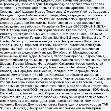
российский фонд, Фонд Будущее России, Компания свободы
информации, Проект Медиа, Международное партнерство за права
человека, Духовное Управление Евангельских Христиан Украинской
Христианской Церкви, Новое Поколение, Духовное Учебное Заведение
Международный Библейский Колледж, Международное христианское
движение, Всемирный Институт Саентологических Предприятий,
Церковь Духовной Технологии, Европейская сеть организаций по
наблюдению за выборами, Республика Польша, СВОБОДНЫЙ ИДЕЛЬ-
УРАЛ, Ассоциация развития журналистики, IStories fonds, Королевский
Институт Международных Отношений, КРИМСЬКА ПРАВОЗАХИСНА
ГРУПА, Фонд имени Генриха Бёлля, Stichting Bellingcat, Bellingcat Ltd, The
Insider, Институт правовой инициативы Центральной и Восточной
Европы, Фонд Открытой Эстонии, Calvert 22 Foundation, Канадский
украинский конгресс, Институт Макдональда-Лорье, Украинская
национальная федерация Канады, Декабристы, Международный
научный центр им Вудро Вильсона, Свободная пресса, Возрождение,
Всеукраинский духовный центр , Риддл, Русский антивоенный комитет в
Швеции, Проект Медуза, Фонд Андрея Сахарова, Форум свободной
России, Лига Свободных Наций, Transparеncy International, Форум
Свободных Народов ПостРоссии, Солидарность с гражданским
движением в России – Solidarus, КрымSOS, Свободный университет,
Институт государственного управления, Форум гражданского общества
Россия, Беллона, Союз жителей островов Тисима и Хабомаи, Съезд
народных депутатов, Гринпис Интернешнл, Фонд борьбы с коррупцией
Инк, Завет церквей TCCN, Агора, Всемирный фонд природы, BDR Novaja
Gazeta-Europe, Алтай проект, Образовательный дом прав человека
Чернигов, Фонд Дом Прав Человека, Белорусский дом прав человека
имени Бориса Звозскова, Дом прав человека Тбилиси, Дом прав
человека Ереван, Дом прав человека Крым, Центр дикого лосося, TVR
Studios, ТВ Дождь, Центр европейских исследований им Вилфрида