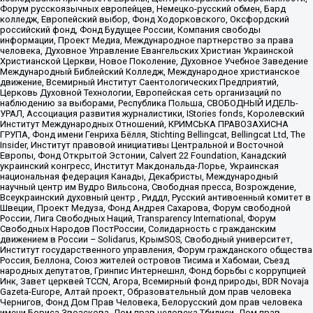
Форум русскоязычных европейцев, Немецко-русский обмен, Бард
колледж, Европейский выбор, Фонд Ходорковского, Оксфордский
российский фонд, Фонд Будущее России, Компания свободы
информации, Проект Медиа, Международное партнерство за права
человека, Духовное Управление Евангельских Христиан Украинской
Христианской Церкви, Новое Поколение, Духовное Учебное Заведение
Международный Библейский Колледж, Международное христианское
движение, Всемирный Институт Саентологических Предприятий,
Церковь Духовной Технологии, Европейская сеть организаций по
наблюдению за выборами, Республика Польша, СВОБОДНЫЙ ИДЕЛЬ-
УРАЛ, Ассоциация развития журналистики, IStories fonds, Королевский
Институт Международных Отношений, КРИМСЬКА ПРАВОЗАХИСНА
ГРУПА, Фонд имени Генриха Бёлля, Stichting Bellingcat, Bellingcat Ltd, The
Insider, Институт правовой инициативы Центральной и Восточной
Европы, Фонд Открытой Эстонии, Calvert 22 Foundation, Канадский
украинский конгресс, Институт Макдональда-Лорье, Украинская
национальная федерация Канады, Декабристы, Международный
научный центр им Вудро Вильсона, Свободная пресса, Возрождение,
Всеукраинский духовный центр , Риддл, Русский антивоенный комитет в
Швеции, Проект Медуза, Фонд Андрея Сахарова, Форум свободной
России, Лига Свободных Наций, Transparеncy International, Форум
Свободных Народов ПостРоссии, Солидарность с гражданским
движением в России – Solidarus, КрымSOS, Свободный университет,
Институт государственного управления, Форум гражданского общества
Россия, Беллона, Союз жителей островов Тисима и Хабомаи, Съезд
народных депутатов, Гринпис Интернешнл, Фонд борьбы с коррупцией
Инк, Завет церквей TCCN, Агора, Всемирный фонд природы, BDR Novaja
Gazeta-Europe, Алтай проект, Образовательный дом прав человека
Чернигов, Фонд Дом Прав Человека, Белорусский дом прав человека
имени Бориса Звозскова, Дом прав человека Тбилиси, Дом прав