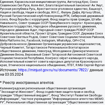
Единения, Каракольская инициативная группа, Автоград Крю, Союз
Славянских Сил Руси, Алля-Аят, Благотворительный пансионат Ак Умут,
Русская республика Русь, Арестантское уголовное единство, Башкорт,
Нация и свобода, Нация и свобода, W.H.С., Фалунь Дафа, Иртыш Ultras,
Русский Патриотический клуб-Новокузнецк/РПК, Сибирский державный
союз, Фонд борьбы с коррупцией, Фонд защиты прав граждан, Штабы
Навального, Совет граждан СССР Прикубанского округа г. Краснодара,
Мужское государство, Народное объединение русского движения,
Народное движение Адат, Народный совет граждан РСФСР СССР
Архангельской области, Проект Штурм, Граждане СССР, Держава Союз
Советских Светлых Родов, Совет Советских Социалистических Районов,
Meta Platforms Inc, Facebook, Instagram, WhatsApp, СИЧ-С14,
Добровольческое Движение Организации украинских националистов,
Черный Комитет, Татарстанское Региональное Всетатарское
общественное движение, Невоград, Молодежное Демократическое
Движение Весна, Верховный Совет Татарской Автономной Советской
Социалистической Республики, Конгресс ойрат-калмыцкого народа,
Исполнительный комитет совета народных депутатов Красноярского
края, Этническое национальное объединение, ЛГБТ, Я.МЫ Сергей Фургал
Источник:
https://minjust.gov.ru/ru/documents/7822/
данные
на
03.05.2024
* Реестр иностранных агентов:
Калининградская региональная общественная организация "Экозащита!-Женсовет", Фонд содействия защите прав и свобод граждан "Общественный вердикт", Фонд "Институт Развития Свободы Информации", Частное учреждение "Информационное агентство МЕМО. РУ", Региональная общественная организация "Общественная комиссия по сохранению наследия академика Сахарова", Фонд поддержки свободы прессы, Санкт-Петербургская общественная правозащитная организация "Гражданский контроль", Межрегиональная общественная организация "Информационно-просветительский центр "Мемориал", Региональный Фонд "Центр Защиты Прав Средств Массовой Информации", с 05.12.2023 Фонд "Центр Защиты Прав Средств массовой информации", Региональная общественная благотворительная организация помощи беженцам и мигрантам "Гражданское содействие", Негосударственное образовательное учреждение дополнительного профессионального образования (повышение квалификации) специалистов "АКАДЕМИЯ ПО ПРАВАМ ЧЕЛОВЕКА", Свердловская региональная общественная организация "Сутяжник", Автономная некоммерческая организация "Центр независимых социологических исследований", Союз общественных объединений "Российский исследовательский центр по правам человека", Региональное общественное учреждение научно-информационный центр "МЕМОРИАЛ", Некоммерческая организация "Фонд защиты гласности", Автономная некоммерческая организация "Институт прав человека", Городская общественная организация "Екатеринбургское общество "МЕМОРИАЛ", Городская общественная организация "Рязанское историко-просветительское и правозащитное общество "Мемориал" (Рязанский Мемориал), Челябинский региональный орган общественной самодеятельности – женское общественное объединение "Женщины Евразии", Челябинский региональный орган общественной самодеятельности "Уральская правозащитная группа", Фонд содействия защите здоровья и социальной справедливости имени Андрея Рылькова, Автономная Некоммерческая Организация "Аналитический Центр Юрия Левады", Автономная некоммерческая организация социальной поддержки населения "Проект Апрель", Региональная общественная организация помощи женщинам и детям, находящимся в кризисной ситуации "Информационно-методический центр "Анна", Фонд содействия развитию массовых коммуникаций и правовому просвещению "Так-так-Так", Фонд содействия устойчивому развитию "Серебряная тайга", Свердловский региональный общественный фонд социальных проектов "Новое время", "Idel.Реалии", Кавказ.Реалии, Крым.Реалии, Телеканал Настоящее Время, Татаро-башкирская служба Радио Свобода (Azatliq Radiosi), Радио Свободная Европа/Радио Свобода (PCE/PC), "Сибирь.Реалии", "Фактограф", Благотворительный фонд помощи осужденным и их семьям, Автономная некоммерческая организация "Институт глобализации и социальных движений", Фонд "В защиту прав заключенных", Частное учреждение "Центр поддержки и содействия развитию средств массовой информации", Пензенский региональный общественный благотворительный фонд "Гражданский союз", "Север.Реалии", Некоммерческая организация Фонд "Правовая инициатива", Общество с ограниченной ответственностью "Радио Свободная Европа/Радио Свобода", Чешское информационное агентство "MEDIUM-ORIENT", Красноярская региональная общественная организация "Мы против СПИДа", Камалягин Денис Николаевич, Маркелов Сергей Евгеньевич, Пономарев Лев Александрович, Савицкая Людмила Алексеевна, Автономная некоммерческая организация "Центр по работе с проблемой насилия "НАСИЛИЮ.НЕТ", Межрегиональный профессиональный союз работников здравоохранения "Альянс врачей", Юридическое лицо, зарегистрированное в Латвийской Республике, SIA "Medusa Project" (регистрационный номер 40103797863, дата регистрации 10.06.2014), Некоммерческая организация "Фонд по борьбе с коррупцией", Автономная некоммерческая организация "Институт права и публичной политики", Баданин Роман Сергеевич, Гликин Максим Александрович, Железнова Мария Михайловна, Лукьянова Юлия Сергеевна, Маетная Елизавета Витальевна, Маняхин Петр Борисович, Чуракова Ольга Владимировна, Ярош Юлия Петровна, Юридическое лицо "The Insider SIA", зарегистрированное в Риге, Латвийская Республика (дата регистрации 26.06.2015), являющееся администратором доменного имени интернет-издания "The Insider SIA", https://theins.ru, Постернак Алексей Евгеньевич, Рубин Михаил Аркадьевич, Анин Роман Александрович, Юридическое лицо Istories fonds, зарегистрированное в Латвийской Республике (регистрационный номер 50008295751, дата регистрации 24.02.2020), Великовский Дмитрий Александрович, Долинина Ирина Николаевна, Мароховская Алеся Алексеевна, Шлейнов Роман Юрьевич, Шмагун Олеся Валентиновна, Общество с ограниченной ответственностью "Альтаир 2021", Общество с ограниченной ответственностью "Вега 2021", Общество с ограниченной ответственностью "Главный редактор 2021", Общество с ограниченной ответственностью "Ромашки монолит", Важенков Артем Валерьевич, Ивановская областная общественная организация "Центр гендерных исследований", Гурман Юрий Альбертович, Медиапроект "ОВД-Инфо", Егоров Владимир Владимирович, Жилинский Владимир Александрович, Общество с ограниченной ответственностью "ЗП", Иванова София Юрьевна, Карезина Инна Павловна, Кильтау Екатерина Викторовна, Петров Алексей Викторович, Пискунов Сергей Евгеньевич, Смирнов Сергей Сергеевич, Тихонов Михаил Сергеевич, Общество с ограниченной ответственностью "ЖУРНАЛИСТ-ИНОСТРАННЫЙ АГЕНТ", Арапова Галина Юрьевна, Вольтская Татьяна Анатольевна, Американская компания "Mason G.E.S. Anonymous Foundation" (США), являющаяся владельцем интернет-издания https://mnews.world/, Компания "Stichting Bellingcat", зарегистрированная в Нидерландах (дата регистрации 11.07.2018), Захаров Андрей Вячеславович, Клепиковская Екатерина Дмитриевна, Общество с ограниченной ответственностью "МЕМО", Перл Роман Александрович, Симонов Евгений Алексеевич, Соловьева Елена Анатольевна, Сотников Даниил Владимирович, Сурначева Елизавета Дмитриевна, Автономная некоммерческая организация по защите прав человека и информированию населения "Якутия – Наше Мнение", Общество с ограниченной ответственностью "Москоу диджитал медиа", с 26.01.2023 Общество с ограниченной ответственностью "Чайка Белые сады", Ветошкина Валерия Валерьевна, Заговора Максим Александрович, Межрегиональное общественное движение "Российская ЛГБТ - сеть", Оленичев Максим Владимирович, Павлов Иван Юрьевич, Скворцова Елена Сергеевна, Общество с ограниченной ответственностью "Как бы инагент", Кочетков Игорь Викторович, Общество с ограниченной ответственностью "Честные выборы", Еланчик Олег Александрович, Общество с ограниченной ответственностью "Нобелевский призыв", Гималова Регина Эмилевна, Григорьев Андрей Валерьевич, Григорьева Алина Александровна, Ассоциация по содействию защите прав призывников, альтернативнослужащих и военнослужащих "Правозащитная группа "Гражданин.Армия.Право", Хисамова Регина Фаритовна, Автономная некоммерческая организация по реализации социально-правовых программ "Лилит", Дальневосточное общественное движение "Маяк", Санкт-Петербургская ЛГБТ-инициативная группа "Выход", Инициативная группа ЛГБТ+ "Реверс", Алексеев Андрей Викторович, Бекбулатова Таисия Львовна, Беляев Иван Михайлович, Владыкина Елена Сергеевна, Гельман Марат Александрович, Никульшина Вероника Юрьевна, Толоконникова Надежда Андреевна, Шендерович Виктор Анатольевич, Общество с ограниченной ответственностью "Данное сообщение", Общество с ограниченной ответственностью Издательский дом "Новая глава", Айнбиндер Александра Александровна, Московский комьюнити-центр для ЛГБТ+инициатив, Благотворительный фонд развития филантропии, Deutsche Welle (Германия, Kurt-Schumacher-Strasse 3, 53113 Bonn), Борзунова Мария Михайловна, Воробьев Виктор Викторович, Голубева Анна Львовна, Константинова Алла Михайловна, Малкова Ирина Владимировна, Мурадов Мурад Абдулгалимович, Осетинская Елизавета Николаевна, Понасенков Евгений Николаевич, Ганапольский Матвей Юрьевич, Киселев Евгений Алексеевич, Борухович Ирина Григорьевна, Дремин Иван Тимофеевич, Дубровский Дмитрий Викторович, Красноярская региональная общественная организация поддержки и развития альтернативных образовательных технологий и межкультурных коммуникаций "ИНТЕРРА", Маяковская Екатерина Алексеевна, Фейгин Марк Захарович, Филимонов Андрей Викторович, Дзугкоева Регина Николаевна, Доброхотов Роман Александрович, Дудь Юрий Александрович, Елкин Сергей Владимирович, Кругликов Кирилл Игоревич, Сабунаева Мария Леонидовна, Семенов Алексей Владимирович, Шаинян Карен Багратович, Шульман Екатерина Михайловна, Асафьев Артур Валерьевич, Вахштайн Виктор Семенович, Венедиктов Алексей Алексеевич, Лушникова Екатерина Евгеньевна, Волков Леонид Михайлович, Невзоров Александр Глебович, Пархоменко Сергей Борисович, Сироткин Ярослав Николаевич, Кара-Мурза Владимир Владимирович, Баранова Наталья Владимировна, Гозман Леонид Яковлевич, Кагарлицкий Борис Юльевич, Климарев Михаил Валерьевич, Милов Владимир Станиславович, Автономная некоммерческая организация Краснодарский центр современного искусства "Типография", Моргенштерн Алишер Тагирович, Соболь Любовь Эдуардовна, Общество с ограниченной ответственностью "ЛИЗА НОРМ", Каспаров Гарри Кимович, Ходорковский Михаил Борисович, Общество с ограниченной ответственностью "Апрельские тезисы", Данилович Ирина Брониславовна, Кашин Олег Владимирович, Петров Николай Владимирович, Пивоваров Алексей Владимирович, Соколов Михаил Владимирович, Цветкова Юлия Владимировна, Чичваркин Евгений Александрович, Комитет против пыток/Команда против пыток, Общество с ограниченной ответственностью "Первый научный", Общество с ограниченной ответственностью "Вертолет и ко", Белоцерковская Вероника Борисовна, Кац Максим Евгеньевич, Лазарева Татьяна Юрьевна, Шаведдинов Руслан Табризович, Яшин Илья Валерьевич, Общество с ограниченной ответственностью "Иноагент ААВ", Алешковский Дмитрий Петрович, Альбац Евгения Марковна, Быков Дмитрий Львович, Галямина Юлия Евгеньевна, Лойко Сергей Леонидович, Мартынов Кирилл Константинович, Медведев Сергей Александрович, Крашенинников Федор Геннадиевич, Гордеева Катерина Вл