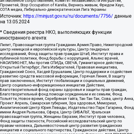
антивоенное сопротивление, Комитет независимости Ингушетии,
Прометей, Stop Occupation of Karelia, Вернись живым, Фридом Хаус,
СОТА медиа, Либерально-демократическая Лига Украины
Источник:
https://minjust.gov.ru/ru/documents/7756/
данные
на
13.05.2024
* Сведения реестра НКО, выполняющих функции
иностранного агента:
Лилит, Правозащитная группа Гражданин.Армия.Право, Нижегородский
центр немецкой и европейской культуры, Центр гендерных
исследований, Фонд защиты прав граждан Штаб, Институт права и
публичной политики, Фонд борьбы с коррупцией, Альянс врачей,
НАСИЛИЮ.НЕТ, Мы против СПИДа, СВЕЧА, Гуманитарное действие,
Открытый Петербург, Лига Избирателей, Правовая инициатива,
Гражданский Союз, Хасдей Ерушалаим, Центр поддержки и содействия
развитию средств массовой информации, Горячая Линия, В защиту
прав заключенных, Институт глобализации и социальных движений,
Центр социально-информационных инициатив Действие,
Благотворительный фонд охраны здоровья и защиты прав граждан,
Благотворительный фонд помощи осужденным и их семьям, Фонд
Тольятти, Новое время, Серебряная тайга, Так-Так-Так, Сова, центр Анна,
Проект Апрель, Самарская губерния, Эра здоровья, Мемориал,
Аналитический Центр Юрия Левады, Издательство Парк Гагарина, Фонд
имени Андрея Рылькова, Сфера, Центр СИБАЛЬТ, Уральская
правозащитная группа, Женщины Евразии, Институт прав человека,
Фонд защиты гласности, Российский исследовательский центр по
правам человека, Дальневосточный центр развития гражданских
инициатив и социального партнерства, Гражданское действие, Центр