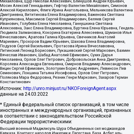
Михайловна, Щур Николай Алексеевич, Блинушов Андрей Юрьевич,
Мосин Алексей Геннадьевич, Гефтер Валентин Михайлович, Симонов
Алексей Кириллович, Флиге Ирина Анатольевна, Мельникова Валентина
Дмитриевна, Вититинова Елена Владимировна, Баженова Светлана
Куприяновна, Максимов Сергей Владимирович, Беляев Сергей
Иванович, Голубева Елена Николаевна, Ганнушкина Светлана
Алексеевна, Закс Елена Владимировна, Буртина Елена Юрьевна, Гендель
Людмила Залмановна, Кокорина Екатерина Алексеевна, Шуманов Илья
Вячеславович, Арапова Галина Юрьевна, Свечников Анатолий
Мариевич, Прохоров Вадим Юрьевич, Шахова Елена Владимировна,
Подузов Сергей Васильевич, Протасова Ирина Вячеславовна,
Литинский Леонид Борисович, Лукашевский Сергей Маркович, Бахмин
Вячеслав Иванович, Шабад Анатолий Ефимович, Сухих Дарья
Николаевна, Орлов Олег Петрович, Добровольская Анна Дмитриевна,
Королева Александра Евгеньевна, Смирнов Владимир Александрович,
Вицин Сергей Ефимович, Золотухин Борис Андреевич, Левинсон Лев
Семенович, Локшина Татьяна Иосифовна, Орлов Олег Петрович,
Полякова Мара Федоровна, Резник Генри Маркович, Захаров Герман
Константинович
Источник:
http://unro.minjust.ru/NKOForeignAgent.aspx
данные на
24.03.2022
* Единый федеральный список организаций, в том числе
иностранных и международных организаций, признанных
в соответствии с законодательством Российской
Федерации террористическими:
Высший военный Маджлисуль Шура Объединенных сил моджахедов
Кавказа, Конгресс народов Ичкерии и Дагестана, База, Асбат аль-