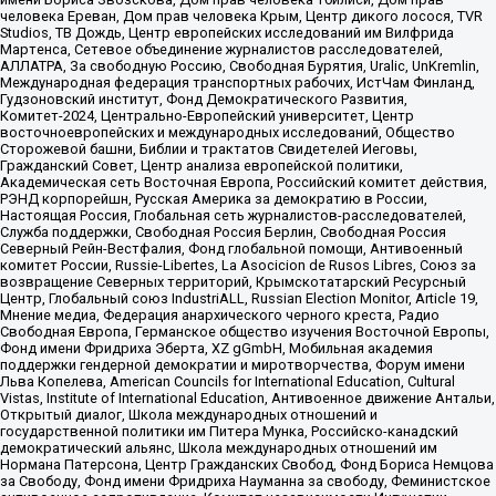
человека Ереван, Дом прав человека Крым, Центр дикого лосося, TVR
Studios, ТВ Дождь, Центр европейских исследований им Вилфрида
Мартенса, Сетевое объединение журналистов расследователей,
АЛЛАТРА, За свободную Россию, Свободная Бурятия, Uralic, UnKremlin,
Международная федерация транспортных рабочих, ИстЧам Финланд,
Гудзоновский институт, Фонд Демократического Развития,
Комитет-2024, Центрально-Европейский университет, Центр
восточноевропейских и международных исследований, Общество
Сторожевой башни, Библии и трактатов Свидетелей Иеговы,
Гражданский Совет, Центр анализа европейской политики,
Академическая сеть Восточная Европа, Российский комитет действия,
РЭНД корпорейшн, Русская Америка за демократию в России,
Настоящая Россия, Глобальная сеть журналистов-расследователей,
Служба поддержки, Свободная Россия Берлин, Свободная Россия
Северный Рейн-Вестфалия, Фонд глобальной помощи, Антивоенный
комитет России, Russie-Libertes, La Asocicion de Rusos Libres, Союз за
возвращение Северных территорий, Крымскотатарский Ресурсный
Центр, Глобальный союз IndustriALL, Russian Election Monitor, Article 19,
Мнение медиа, Федерация анархического черного креста, Радио
Свободная Европа, Германское общество изучения Восточной Европы,
Фонд имени Фридриха Эберта, XZ gGmbH, Мобильная академия
поддержки гендерной демократии и миротворчества, Форум имени
Льва Копелева, American Councils for International Education, Cultural
Vistas, Institute of International Education, Антивоенное движение Антальи,
Открытый диалог, Школа международных отношений и
государственной политики им Питера Мунка, Российско-канадский
демократический альянс, Школа международных отношений им
Нормана Патерсона, Центр Гражданских Свобод, Фонд Бориса Немцова
за Свободу, Фонд имени Фридриха Науманна за свободу, Феминистское