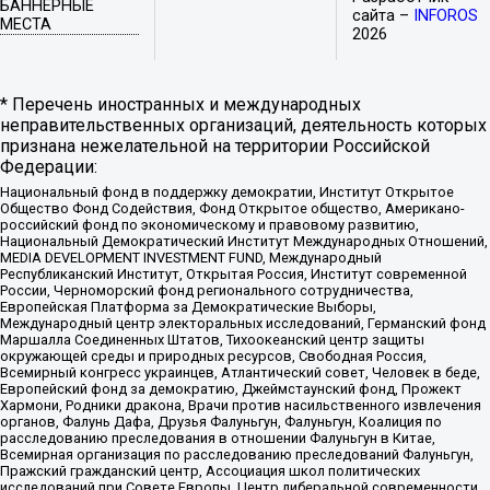
БАННЕРНЫЕ
сайта –
INFOROS
МЕСТА
2026
* Перечень иностранных и международных
неправительственных организаций, деятельность которых
признана нежелательной на территории Российской
Федерации:
Национальный фонд в поддержку демократии, Институт Открытое
Общество Фонд Содействия, Фонд Открытое общество, Американо-
российский фонд по экономическому и правовому развитию,
Национальный Демократический Институт Международных Отношений,
MEDIA DEVELOPMENT INVESTMENT FUND, Международный
Республиканский Институт, Открытая Россия, Институт современной
России, Черноморский фонд регионального сотрудничества,
Европейская Платформа за Демократические Выборы,
Международный центр электоральных исследований, Германский фонд
Маршалла Соединенных Штатов, Тихоокеанский центр защиты
окружающей среды и природных ресурсов, Свободная Россия,
Всемирный конгресс украинцев, Атлантический совет, Человек в беде,
Европейский фонд за демократию, Джеймстаунский фонд, Прожект
Хармони, Родники дракона, Врачи против насильственного извлечения
органов, Фалунь Дафа, Друзья Фалуньгун, Фалуньгун, Коалиция по
расследованию преследования в отношении Фалуньгун в Китае,
Всемирная организация по расследованию преследований Фалуньгун,
Пражский гражданский центр, Ассоциация школ политических
исследований при Совете Европы, Центр либеральной современности,