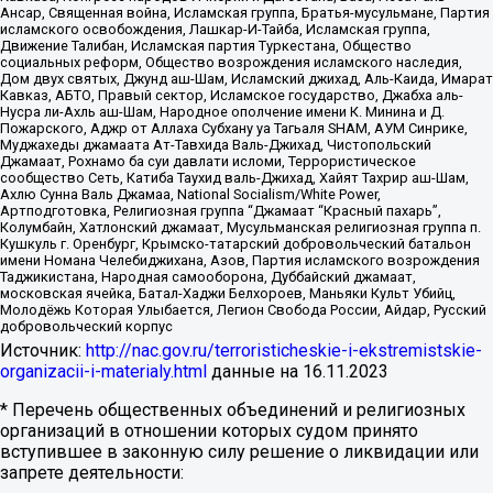
Ансар, Священная война, Исламская группа, Братья-мусульмане, Партия
исламского освобождения, Лашкар-И-Тайба, Исламская группа,
Движение Талибан, Исламская партия Туркестана, Общество
социальных реформ, Общество возрождения исламского наследия,
Дом двух святых, Джунд аш-Шам, Исламский джихад, Аль-Каида, Имарат
Кавказ, АБТО, Правый сектор, Исламское государство, Джабха аль-
Нусра ли-Ахль аш-Шам, Народное ополчение имени К. Минина и Д.
Пожарского, Аджр от Аллаха Субхану уа Тагьаля SHAM, АУМ Синрике,
Муджахеды джамаата Ат-Тавхида Валь-Джихад, Чистопольский
Джамаат, Рохнамо ба суи давлати исломи, Террористическое
сообщество Сеть, Катиба Таухид валь-Джихад, Хайят Тахрир аш-Шам,
Ахлю Сунна Валь Джамаа, National Socialism/White Power,
Артподготовка, Религиозная группа “Джамаат “Красный пахарь”,
Колумбайн, Хатлонский джамаат, Мусульманская религиозная группа п.
Кушкуль г. Оренбург, Крымско-татарский добровольческий батальон
имени Номана Челебиджихана, Азов, Партия исламского возрождения
Таджикистана, Народная самооборона, Дуббайский джамаат,
московская ячейка, Батал-Хаджи Белхороев, Маньяки Культ Убийц,
Молодёжь Которая Улыбается, Легион Свобода России, Айдар, Русский
добровольческий корпус
Источник:
http://nac.gov.ru/terroristicheskie-i-ekstremistskie-
organizacii-i-materialy.html
данные на
16.11.2023
* Перечень общественных объединений и религиозных
организаций в отношении которых судом принято
вступившее в законную силу решение о ликвидации или
запрете деятельности: