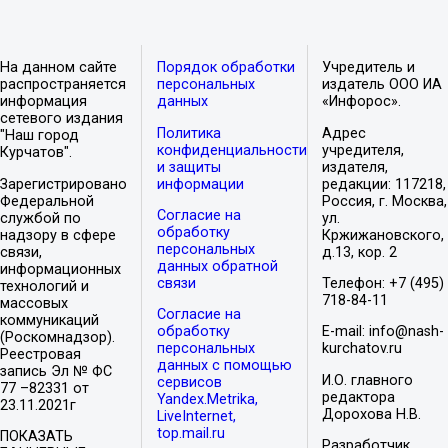
На данном сайте
Порядок обработки
Учредитель и
распространяется
персональных
издатель ООО ИА
информация
данных
«Инфорос».
сетевого издания
Политика
Адрес
"Наш город
конфиденциальности
учредителя,
Курчатов".
и защиты
издателя,
Зарегистрировано
информации
редакции: 117218,
Федеральной
Россия, г. Москва,
Согласие на
службой по
ул.
обработку
надзору в сфере
Кржижановского,
персональных
связи,
д.13, кор. 2
данных обратной
информационных
связи
Телефон: +7 (495)
технологий и
718-84-11
массовых
Согласие на
коммуникаций
обработку
E-mail: info@nash-
(Роскомнадзор).
персональных
kurchatov.ru
Реестровая
данных с помощью
запись Эл № ФС
И.О. главного
сервисов
77 –82331 от
редактора
Yandex.Metrika,
23.11.2021г
Дорохова Н.В.
LiveInternet,
top.mail.ru
ПОКАЗАТЬ
Разработчик