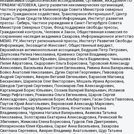
независимых социологических исследований, Сутяжник, АКАДЕМИЯ ПО
ПРАВАМ ЧЕЛОВЕКА, Центр развития некоммерческих организаций,
Частное учреждение в Калининграде Совета Министров северных
стран, Гражданское содействие, Трансперенси Интернешнл-Р, Центр
Защиты Прав Средств Массовой Информации, Институт развития
прессы - Сибирь, Частное учреждение в Санкт-Петербурге Совета
Министров Северных Стран, Фонд поддержки свободы прессы,
Гражданский контроль, Человек и Закон, Общественная комиссия по
сохранению наследия академика Сахарова, Информационное агентство
МЕМО. РУ, Институт региональной прессы, Институт Развития Свободы
Информации, Экозащита!-Женсовет, Общественный вердикт,
Евразийская антимонопольная ассоциация, Бедушев Петр Петрович,
Дзугкоева Регина Николаевна, Кривенко Сергей Владимирович,
Милославский Павел Юрьевич, Шнырова Ольга Вадимовна, Чанышева
Лилия Айратовна, Сидорович Ольга Борисовна, Туровский Александр
Алексеевич, Васильева Анастасия Евгеньевна, Ривина Анна Валерьевна,
Бойко Анатолий Николаевич, Дугин Сергей Георгиевич, Пивоваров
Андрей Сергеевич, Аверин Виталий Евгеньевич, Барахоев Магомед
Бекханович, Шарипков Олег Викторович, Мошель Ирина Ароновна,
Шведов Григорий Сергеевич, Пономарев Лев Александрович,
Каргалицкий Борис Юльевич, Созаев Валерий Валерьевич, Исламов
Тимур Рифгатович, Романова Ольга Евгеньевна, Щаров Сергей
Алексадрович, Цирульников Борис Альбертович, Гасан Ольга Павловна,
Паутов Юрий Анатольевич, Верховский Александр Маркович,
Пислакова-Паркер Марина Петровна, Кочеткова Татьяна
Владимировна, Чуркина Наталья Валерьевна, Акимова Татьяна
Николаевна, Золотарева Екатерина Александровна, Рачинский Ян
Збигневич, Жемкова Елена Борисовна, Гудков Лев Дмитриевич,
Илларионова Юлия Юрьевна, Саранг Анна Васильевна, Захарова
Светлана Сергеевна, Аверин Владимир Анатольевич, Щур Татьяна