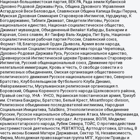
Национал-большевистская партия, ВЕК РА, Рада земли Кубанской
Духовно Родовой Державы Русь, Община Духовного Управления
Асгардской Веси Беловодья, Славянская Община Капища Веды Перуна,
Мужская Духовная Семинария Староверов-Инглингов, Нурджулар, К
Богодержавию, Таблиги Джамаат, Свидетели Иеговы, Русское
национальное единство, Национал-социалистическое общество,
Джамаат мувахидов, Объединенный Вилайат Кабарды, Балкарии и
Карачая, Союз славян, Ат-Такфир Валь-Хиджра, Пит Буль, Национал-
социалистическая рабочая партия России, Славянский союз,
Формат-18, Благородный Орден Дьявола, Армия воли народа,
Национальная Социалистическая Инициатива города Череповца,
Духовно-Родовая Держава Русь, Русское национальное единство,
Древнерусской Инглистической церкви Православных Староверов-
Инглингов, Русский общенациональный союз, Движение против
нелегальной иммиграции, Кровь и Честь, О свободе совести и о
религиозных объединениях, Омская организация общественного
политического движения Русское национальное единство, Северное
Братство, Клуб Болельщиков Футбольного Клуба Динамо,
Файзрахманисты, Мусульманская религиозная организация п.
Боровский, Община Коренного Русского народа Щелковского района,
Правый сектор, УНА - УНСО, Украинская повстанческая армия, Тризуб
им. Степана Бандеры, Братство, Белый Крест, Misanthropic division,
Религиозное объединение последователей инглиизма, Народная
Социальная Инициатива, TulaSkins, Этнополитическое объединение
Русские, Русское национальное объединение Атака, Мечеть Мирмамеда,
Община Коренного Русского народа г. Астрахани, ВОЛЯ, Меджлис
крымскотатарского народа, Рубеж Севера, ТОЙС, О противодействии
экстремистской деятельности, РЕВТАТПОД, Артподготовка, Штольц, В
честь иконы Божией Матери Державная, Сектор 16, Независимость,
Фирма, Молодежная правозащитная группа МПГ, Курсом Правды и