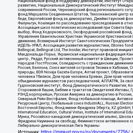
Национальный фонд в поддержку демократии, Институт Откр
развитию, Национальный Демократический Институт Междуна
современной России, Черноморский фонд регионального сот
фонд Маршалла Соединенных Штатов, Тихоокеанский центр за
беде, Европейский фонд за демократию, Джеймстаунский фонд
Фалуньгун, Коалиция по расследованию преследования в отно
Ассоциация школ политических исследований при Совете Евр
выбор, Фонд Ходорковского, Оксфордский российский фонд, 
Управление Евангельских Христиан Украинской Христианской
движение, Всемирный Институт Саентологических Предприяти
ИДЕЛЬ-УРАЛ, Ассоциация развития журналистики, IStories fo
Bellingcat, Bellingcat Ltd, The Insider, Институт правовой ин
Макдональда-Лорье, Украинская национальная федерация Кан
центр , Риддл, Русский антивоенный комитет в Швеции, Проект
Народов ПостРоссии, Солидарность с гражданским движением 
Россия, Беллона, Союз жителей островов Тисима и Хабомаи, 
природы, BDR Novaja Gazeta-Europe, Алтай проект, Образова
человека Тбилиси, Дом прав человека Ереван, Дом прав челов
объединение журналистов расследователей, АЛЛАТРА, За своб
Гудзоновский институт, Фонд Демократического Развития, К
Сторожевой башни, Библии и трактатов Свидетелей Иеговы, Г
РЭНД корпорейшн, Русская Америка за демократию в России, 
Северный Рейн-Вестфалия, Фонд глобальной помощи, Антивоенн
Ресурсный Центр, Глобальный союз IndustriALL, Russian Electi
Восточной Европы, Фонд имени Фридриха Эберта, XZ gGmbH, М
International Education, Cultural Vistas, Institute of Intern
Мунка, Российско-канадский демократический альянс, Школа
Фридриха Науманна за свободу, Феминистское антивоенное соп
Либерально-демократическая Лига Украины
Источник:
https://minjust.gov.ru/ru/documents/7756/
д