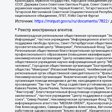
Краснодара, Мужское государство, Народное объединение ру
СССР, Держава Союз Советских Светлых Родов, Совет Советски
украинских националистов, Черный Комитет, Татарстанское 
Татарской Автономной Советской Социалистической Республи
национальное объединение, ЛГБТ, Я.МЫ Сергей Фургал
Источник:
https://minjust.gov.ru/ru/documents/7822/
д
* Реестр иностранных агентов:
Калининградская региональная общественная организация "Экозащита!-Женсовет", Фонд содействия защите прав и свобод граждан "Общественный вердикт", Фонд "Институт Развития Свободы Информации", Частное учреждение "Информационное агентство МЕМО. РУ", Региональная общественная организация "Общественная комиссия по сохранению наследия академика Сахарова", Фонд поддержки свободы прессы, Санкт-Петербургская общественная правозащитная организация "Гражданский контроль", Межрегиональная общественная организация "Информационно-просветительский центр "Мемориал", Региональный Фонд "Центр Защиты Прав Средств Массовой Информации", с 05.12.2023 Фонд "Центр Защиты Прав Средств массовой информации", Региональная общественная благотворительная организация помощи беженцам и мигрантам "Гражданское содействие", Негосударственное образовательное учреждение дополнительного профессионального образования (повышение квалификации) специалистов "АКАДЕМИЯ ПО ПРАВАМ ЧЕЛОВЕКА", Свердловская региональная общественная организация "Сутяжник", Автономная некоммерческая организация "Центр независимых социологических исследований", Союз общественных объединений "Российский исследовательский центр по правам человека", Региональное общественное учреждение научно-информационный центр "МЕМОРИАЛ", Некоммерческая организация "Фонд защиты гласности", Автономная некоммерческая организация "Институт прав человека", Городская общественная организация "Екатеринбургское общество "МЕМОРИАЛ", Городская общественная организация "Рязанское историко-просветительское и правозащитное общество "Мемориал" (Рязанский Мемориал), Челябинский региональный орган общественной самодеятельности – женское общественное объединение "Женщины Евразии", Челябинский региональный орган общественной самодеятельности "Уральская правозащитная группа", Фонд содействия защите здоровья и социальной справедливости имени Андрея Рылькова, Автономная Некоммерческая Организация "Аналитический Центр Юрия Левады", Автономная некоммерческая организация социальной поддержки населения "Проект Апрель", Региональная общественная организация помощи женщинам и детям, находящимся в кризисной ситуации "Информационно-методический центр "Анна", Фонд содействия развитию массовых коммуникаций и правовому просвещению "Так-так-Так", Фонд содействия устойчивому развитию "Серебряная тайга", Свердловский региональный общественный фонд социальных проектов "Новое время", "Idel.Реалии", Кавказ.Реалии, Крым.Реалии, Телеканал Настоящее Время, Татаро-башкирская служба Радио Свобода (Azatliq Radiosi), Радио Свободная Европа/Радио Свобода (PCE/PC), "Сибирь.Реалии", "Фактограф", Благотворительный фонд помощи осужденным и их семьям, Автономная некоммерческая организация "Институт глобализации и социальных движений", Фонд "В защиту прав заключенных", Частное учреждение "Центр поддержки и содействия развитию средств массовой информации", Пензенский региональный общественный благотворительный фонд "Гражданский союз", "Север.Реалии", Некоммерческая организация Фонд "Правовая инициатива", Общество с ограниченной ответственностью "Радио Свободная Европа/Радио Свобода", Чешское информационное агентство "MEDIUM-ORIENT", Красноярская региональная общественная организация