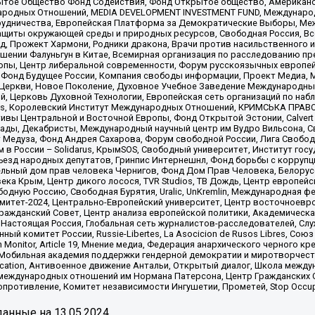
ытое Общество Фонд Содействия, Фонд Открытое общество, Американо
родных Отношений, MEDIA DEVELOPMENT INVESTMENT FUND, Международн
рудничества, Европейская Платформа за Демократические Выборы, Ме
щиты окружающей среды и природных ресурсов, Свободная Россия, Все
, Прожект Хармони, Родники дракона, Врачи против насильственного и
шении Фалуньгун в Китае, Всемирная организация по расследованию пр
опы, Центр либеральной современности, Форум русскоязычных европей
Фонд Будущее России, Компания свободы информации, Проект Медиа, 
 Церкви, Новое Поколение, Духовное Учебное Заведение Международн
й, Церковь Духовной Технологии, Европейская сеть организаций по н
nds, Королевский Институт Международных Отношений, КРИМСЬКА ПРАВОЗ
ициативы Центральной и Восточной Европы, Фонд Открытой Эстонии, Calver
ады, Декабристы, Международный научный центр им Вудро Вильсона, С
 Медуза, Фонд Андрея Сахарова, Форум свободной России, Лига Свободны
в России – Solidarus, КрымSOS, Свободный университет, Институт гос
Съезд народных депутатов, Гринпис Интернешнл, Фонд борьбы с коррупц
тельный дом прав человека Чернигов, Фонд Дом Прав Человека, Белору
ека Крым, Центр дикого лосося, TVR Studios, ТВ Дождь, Центр европей
одную Россию, Свободная Бурятия, Uralic, UnKremlin, Международная ф
омитет-2024, Центрально-Европейский университет, Центр восточноев
ражданский Совет, Центр анализа европейской политики, Академическа
Настоящая Россия, Глобальная сеть журналистов-расследователей, Слу
ый комитет России, Russie-Libertes, La Asocicion de Rusos Libres, С
on Monitor, Article 19, Мнение медиа, Федерация анархического черного
обильная академия поддержки гендерной демократии и миротворчества,
ational Education, Антивоенное движение Антальи, Открытый диалог, Школа 
 международных отношений им Нормана Патерсона, Центр Гражданских 
ротивление, Комитет независимости Ингушетии, Прометей, Stop Occupat
анные на
13.05.2024