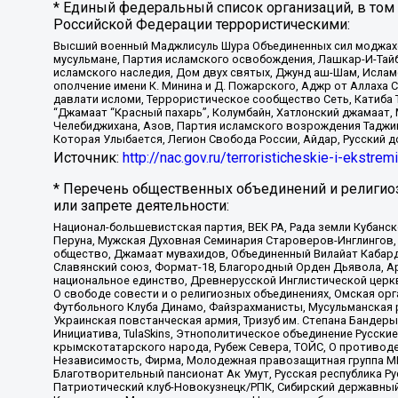
* Единый федеральный список организаций, в том
Российской Федерации террористическими:
Высший военный Маджлисуль Шура Объединенных сил моджахедо
мусульмане, Партия исламского освобождения, Лашкар-И-Тай
исламского наследия, Дом двух святых, Джунд аш-Шам, Ислам
ополчение имени К. Минина и Д. Пожарского, Аджр от Аллаха 
давлати исломи, Террористическое сообщество Сеть, Катиба Та
“Джамаат “Красный пахарь”, Колумбайн, Хатлонский джамаат, 
Челебиджихана, Азов, Партия исламского возрождения Таджи
Которая Улыбается, Легион Свобода России, Айдар, Русский 
Источник:
http://nac.gov.ru/terroristicheskie-i-ekstrem
* Перечень общественных объединений и религио
или запрете деятельности:
Национал-большевистская партия, ВЕК РА, Рада земли Кубан
Перуна, Мужская Духовная Семинария Староверов-Инглингов, 
общество, Джамаат мувахидов, Объединенный Вилайат Кабарды
Славянский союз, Формат-18, Благородный Орден Дьявола, А
национальное единство, Древнерусской Инглистической церк
О свободе совести и о религиозных объединениях, Омская ор
Футбольного Клуба Динамо, Файзрахманисты, Мусульманская р
Украинская повстанческая армия, Тризуб им. Степана Бандеры,
Инициатива, TulaSkins, Этнополитическое объединение Русски
крымскотатарского народа, Рубеж Севера, ТОЙС, О противоде
Независимость, Фирма, Молодежная правозащитная группа МПГ
Благотворительный пансионат Ак Умут, Русская республика Рус
Патриотический клуб-Новокузнецк/РПК, Сибирский державный 