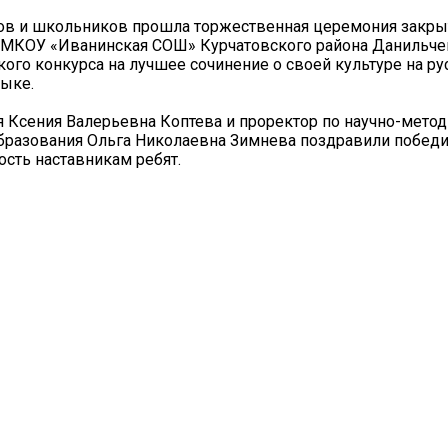
ров и школьников прошла торжественная церемония закры
са МКОУ «Иванинская СОШ» Курчатовского района Данильче
кого конкурса на лучшее сочинение о своей культуре на р
зыке.
я Ксения Валерьевна Коптева и проректор по научно-метод
образования Ольга Николаевна Зимнева поздравили победи
ость наставникам ребят.