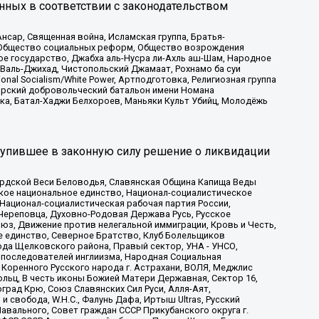
нных в соответствии с законодательством
сар, Священная война, Исламская группа, Братья-
а, Общество социальных реформ, Общество возрождения
ое государство, Джабха аль-Нусра ли-Ахль аш-Шам, Народное
 Валь-Джихад, Чистопольский Джамаат, Рохнамо ба суи
nal Socialism/White Power, Артподготовка, Религиозная группа
атарский добровольческий батальон имени Номана
ка, Батал-Хаджи Белхороев, Маньяки Культ Убийц, Молодёжь
тупившее в законную силу решение о ликвидации
ардской Веси Беловодья, Славянская Община Капища Веды
ское национальное единство, Национал-социалистическое
 Национал-социалистическая рабочая партия России,
Череповца, Духовно-Родовая Держава Русь, Русское
з, Движение против нелегальной иммиграции, Кровь и Честь,
е единство, Северное Братство, Клуб Болельщиков
ода Щелковского района, Правый сектор, УНА - УНСО,
ие последователей инглиизма, Народная Социальная
 Коренного Русского народа г. Астрахани, ВОЛЯ, Меджлис
льц, В честь иконы Божией Матери Державная, Сектор 16,
рад Крю, Союз Славянских Сил Руси, Алля-Аят,
 свобода, W.H.С., Фалунь Дафа, Иртыш Ultras, Русский
вального, Совет граждан СССР Прикубанского округа г.