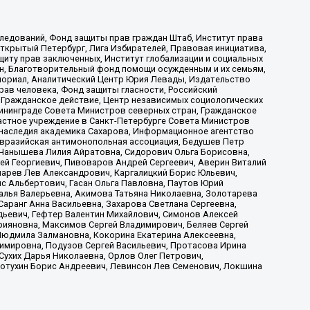
ледований, Фонд защиты прав граждан Штаб, Институт права
Открытый Петербург, Лига Избирателей, Правовая инициатива,
иту прав заключенных, Институт глобализации и социальных
н, Благотворительный фонд помощи осужденным и их семьям,
Мемориал, Аналитический Центр Юрия Левады, Издательство
рав человека, Фонд защиты гласности, Российский
 Гражданское действие, Центр независимых социологических
ининграде Совета Министров северных стран, Гражданское
астное учреждение в Санкт-Петербурге Совета Министров
 наследия академика Сахарова, Информационное агентство
Евразийская антимонопольная ассоциация, Бедушев Петр
 Чанышева Лилия Айратовна, Сидорович Ольга Борисовна,
гей Георгиевич, Пивоваров Андрей Сергеевич, Аверин Виталий
марев Лев Александрович, Каргалицкий Борис Юльевич,
с Альбертович, Гасан Ольга Павловна, Паутов Юрий
алья Валерьевна, Акимова Татьяна Николаевна, Золотарева
аранг Анна Васильевна, Захарова Светлана Сергеевна,
дьевич, Гефтер Валентин Михайлович, Симонов Алексей
рияновна, Максимов Сергей Владимирович, Беляев Сергей
 Людмила Залмановна, Кокорина Екатерина Алексеевна,
имировна, Подузов Сергей Васильевич, Протасова Ирина
Сухих Дарья Николаевна, Орлов Олег Петрович,
отухин Борис Андреевич, Левинсон Лев Семенович, Локшина