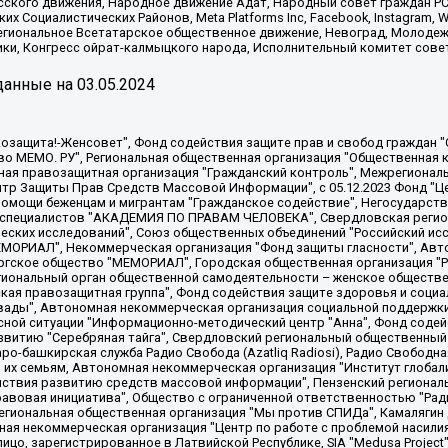
сского движения, Народное движение Адат, Народный совет граждан РС
х Социалистических Районов, Meta Platforms Inc, Facebook, Instagram
Региональное Всетатарское общественное движение, Невоград, Молоде
ки, Конгресс ойрат-калмыцкого народа, Исполнительный комитет сове
анные на
03.05.2024
 "Мы против СПИДа", Камалягин Денис Николаевич, Маркелов Сергей Евгеньевич, Пономарев Лев Александрович, Савицкая Людмила Алексеевна, Автономная некоммерческая организация "Центр по работе с проблемой насилия "НАСИЛИЮ.НЕТ", Межрегиональный профессиональный союз работников здравоохранения "Альянс врачей", Юридическое лицо, зарегистрированное в Латвийской Республике, SIA "Medusa Project" (регистрационный номер 40103797863, дата регистрации 10.06.2014), Некоммерческая организация "Фонд по борьбе с коррупцией", Автономная некоммерческая организация "Институт права и публичной политики", Баданин Роман Сергеевич, Гликин Максим Александрович, Железнова Мария Михайловна, Лукьянова Юлия Сергеевна, Маетная Елизавета Витальевна, Маняхин Петр Борисович, Чуракова Ольга Владимировна, Ярош Юлия Петровна, Юридическое лицо "The Insider SIA", зарегистрированное в Риге, Латвийская Республика (дата регистрации 26.06.2015), являющееся администратором доменного имени интернет-издания "The Insider SIA", https://theins.ru, Постернак Алексей Евгеньевич, Рубин Михаил Аркадьевич, Анин Роман Александрович, Юридическое лицо Istories fonds, зарегистрированное в Латвийской Республике (регистрационный номер 50008295751, дата регистрации 24.02.2020), Великовский Дмитрий Александрович, Долинина Ирина Николаевна, Мароховская Алеся Алексеевна, Шлейнов Роман Юрьевич, Шмагун Олеся Валентиновна, Общество с ограниченной ответственностью "Альтаир 2021", Общество с ограниченной ответственностью "Вега 2021", Общество с ограниченной ответственностью "Главный редактор 2021", Общество с ограниченной ответственностью "Ромашки монолит", Важенков Артем Валерьевич, Ивановская областная общественная организация "Центр гендерных исследований", Гурман Юрий Альбертович, Медиапроект "ОВД-Инфо", Егоров Владимир Владимирович, Жилинский Владимир Александрович, Общество с ограниченной ответственностью "ЗП", Иванова София Юрьевна, Карезина Инна Павловна, Кильтау Екатерина Викторовна, Петров Алексей Викторович, Пискунов Сергей Евгеньевич, Смирнов Сергей Сергеевич, Тихонов Михаил Сергеевич, Общество с ограниченной ответственностью "ЖУРНАЛИСТ-ИНОСТРАННЫЙ АГЕНТ", Арапова Галина Юрьевна, Вольтская Татьяна Анатольевна, Американская компания "Mason G.E.S. Anonymous Foundation" (США), являющаяся владельцем интернет-издания https://mnews.world/, Компания "Stichting Bellingcat", зарегистрированная в Нидерландах (дата регистрации 11.07.2018), Захаров Андрей Вячеславович, Клепиковская Екатерина Дмитриевна, Общество с ограниченной ответственностью "МЕМО", Перл Роман Александрович, Симонов Евгений Алексеевич, Соловьева Елена Анатольевна, Сотников Даниил Владимирович, Сурначева Елизавета Дмитриевна, Автономная некоммерческая организация по защите прав человека и информированию населения "Якутия – Наше Мнение", Общество с ограниченной ответственностью "Москоу диджитал медиа", с 26.01.2023 Общество с ограниченной ответственностью "Чайка Белые сады", Ветошкина Валерия Валерьевна, Заговора Максим Александрович, Межрегиональное общественное движение "Российская ЛГБТ - сеть", Оленичев Максим Владимирович, Павлов Иван Юрьевич, Скворцова Елена Сергеевна, Общество с ограниченной ответственностью "Как бы инагент", Кочетков Игорь Викторович, Общество с ограниченной ответственностью "Честные выборы", Еланчик Олег Александрович, Общество с ограниченной ответственностью "Нобелевский призыв", Гималова Регина Эмилевна, Григорьев Андрей Валерьевич, Григорьева Алина Александровна, Ассоциация по содействию защите прав призывников, альтернативнослужащих и военнослужащих "Правозащитная группа "Гражданин.Армия.Право", Хисамова Регина Фаритовна, Автономная некоммерческая организация по реализации социально-правовых программ "Лилит"