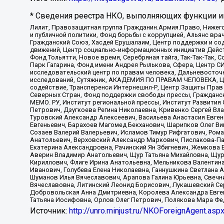
* Сведения реестра НКО, выполняющих функции ин
Лилит, Правозащитная группа Гражданин.Армия.Право, Нижего
и публичной политики, Фонд борьбы с коррупцией, Альянс вр
Гражданский Союз, Хасдей Ерушалаим, Центр поддержки и сод
движений, Центр социально-информационных инициатив Дейс
Фонд Тольятти, Новое время, Серебряная тайга, Так-Так-Так,
Парк Гагарина, Фонд имени Андрея Рылькова, Сфера, Центр С
исследовательский центр по правам человека, Дальневосточн
исследований, Сутяжник, АКАДЕМИЯ ПО ПРАВАМ ЧЕЛОВЕКА, Це
содействие, Трансперенси Интернешнл-Р, Центр Защиты Прав
Северных Стран, Фонд поддержки свободы прессы, Гражданск
МЕМО. РУ, Институт региональной прессы, Институт Развити
Петрович, Дзугкоева Регина Николаевна, Кривенко Сергей В
Туровский Александр Алексеевич, Васильева Анастасия Евген
Евгеньевич, Барахоев Магомед Бекханович, Шарипков Олег В
Созаев Валерий Валерьевич, Исламов Тимур Рифгатович, Рома
Анатольевич, Верховский Александр Маркович, Пислакова-Па
Екатерина Александровна, Рачинский Ян Збигневич, Жемкова 
Аверин Владимир Анатольевич, Щур Татьяна Михайловна, Щур
Кириллович, Флиге Ирина Анатольевна, Мельникова Валентин
Иванович, Голубева Елена Николаевна, Ганнушкина Светлана 
Шуманов Илья Вячеславович, Арапова Галина Юрьевна, Свечн
Вячеславовна, Литинский Леонид Борисович, Лукашевский Се
Добровольская Анна Дмитриевна, Королева Александра Евген
Татьяна Иосифовна, Орлов Олег Петрович, Полякова Мара Фе
Источник:
http://unro.minjust.ru/NKOForeignAgent.asp