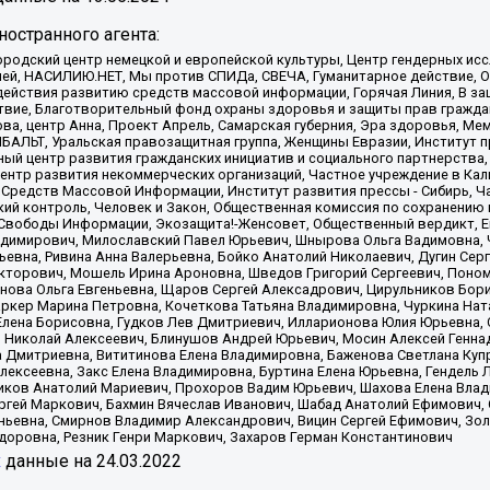
остранного агента:
родский центр немецкой и европейской культуры, Центр гендерных исс
ачей, НАСИЛИЮ.НЕТ, Мы против СПИДа, СВЕЧА, Гуманитарное действие, 
ействия развитию средств массовой информации, Горячая Линия, В защ
твие, Благотворительный фонд охраны здоровья и защиты прав гражда
 Сова, центр Анна, Проект Апрель, Самарская губерния, Эра здоровья, 
ИБАЛЬТ, Уральская правозащитная группа, Женщины Евразии, Институт п
ый центр развития гражданских инициатив и социального партнерства,
нтр развития некоммерческих организаций, Частное учреждение в Кал
 Средств Массовой Информации, Институт развития прессы - Сибирь, Ч
ий контроль, Человек и Закон, Общественная комиссия по сохранению
я Свободы Информации, Экозащита!-Женсовет, Общественный вердикт, 
ладимирович, Милославский Павел Юрьевич, Шнырова Ольга Вадимовна,
ьевна, Ривина Анна Валерьевна, Бойко Анатолий Николаевич, Дугин Сер
икторович, Мошель Ирина Ароновна, Шведов Григорий Сергеевич, Поно
нова Ольга Евгеньевна, Щаров Сергей Алексадрович, Цирульников Бори
ркер Марина Петровна, Кочеткова Татьяна Владимировна, Чуркина Нат
Елена Борисовна, Гудков Лев Дмитриевич, Илларионова Юлия Юрьевна, С
 Николай Алексеевич, Блинушов Андрей Юрьевич, Мосин Алексей Генна
а Дмитриевна, Вититинова Елена Владимировна, Баженова Светлана Куп
Алексеевна, Закс Елена Владимировна, Буртина Елена Юрьевна, Гендель
иков Анатолий Мариевич, Прохоров Вадим Юрьевич, Шахова Елена Влад
ргей Маркович, Бахмин Вячеслав Иванович, Шабад Анатолий Ефимович, 
ьевна, Смирнов Владимир Александрович, Вицин Сергей Ефимович, Зол
доровна, Резник Генри Маркович, Захаров Герман Константинович
x
данные на
24.03.2022