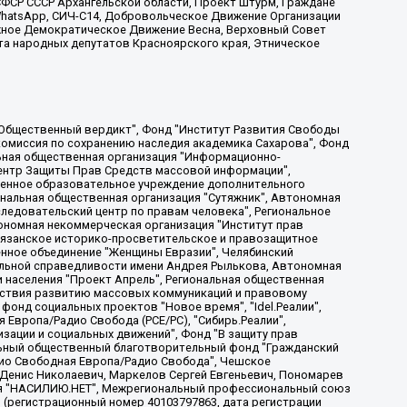
ФСР СССР Архангельской области, Проект Штурм, Граждане
, WhatsApp, СИЧ-С14, Добровольческое Движение Организации
жное Демократическое Движение Весна, Верховный Совет
та народных депутатов Красноярского края, Этническое
, Дальневосточное общественное движение "Маяк", Санкт-Петербургская ЛГБТ-инициативная группа "Выход", Инициативная группа ЛГБТ+ "Реверс", Алексеев Андрей Викторович, Бекбулатова Таисия Львовна, Беляев Иван Михайлович, Владыкина Елена Сергеевна, Гельман Марат Александрович, Никульшина Вероника Юрьевна, Толоконникова Надежда Андреевна, Шендерович Виктор Анатольевич, Общество с ограниченной ответственностью "Данное сообщение", Общество с ограниченной ответственностью Издательский дом "Новая глава", Айнбиндер Александра Александровна, Московский комьюнити-центр для ЛГБТ+инициатив, Благотворительный фонд развития филантропии, Deutsche Welle (Германия, Kurt-Schumacher-Strasse 3, 53113 Bonn), Борзунова Мария Михайловна, Воробьев Виктор Викторович, Голубева Анна Львовна, Константинова Алла Михайловна, Малкова Ирина Владимировна, Мурадов Мурад Абдулгалимович, Осетинская Елизавета Николаевна, Понасенков Евгений Николаевич, Ганапольский Матвей Юрьевич, Киселев Евгений Алексеевич, Борухович Ирина Григорьевна, Дремин Иван Тимофеевич, Дубровский Дмитрий Викторович, Красноярская региональная общественная организация поддержки и развития альтернативных образовательных технологий и межкультурных коммуникаций "ИНТЕРРА", Маяковская Екатерина Алексеевна, Фейгин Марк Захарович, Филимонов Андрей Викторович, Дзугкоева Регина Николаевна, Доброхотов Роман Александрович, Дудь Юрий Александрович, Елкин Сергей Владимирович, Кругликов Кирилл Игоревич, Сабунаева Мария Леонидовна, Семенов Алексей Владимирович, Шаинян Карен Багратович, Шульман Екатерина Михайловна, Асафьев Артур Валерьевич, Вахштайн Виктор Семенович, Венедиктов Алексей Алексеевич, Лушникова Екатерина Евгеньевна, Волков Леонид Михайлович, Невзоров Александр Глебович, Пархоменко Сергей Борисович, Сироткин Ярослав Николаевич, Кара-Мурза Владимир Владимирович, Баранова Наталья Владимировна, Гозман Леонид Яковлевич, Кагарлицкий Борис Юльевич, Климарев Михаил Валерьевич, Милов Владимир Станиславович, Автономная некоммерческая организация Краснодарский центр современного искусства "Типография", Моргенштерн Алишер Тагирович, Соболь Любовь Эдуардовна, Общество с ограниченной ответственностью "ЛИЗА НОРМ", Каспаров Гарри Кимович, Ходорковский Михаил Борисович, Общество с ограниченной ответственностью "Апрельские тезисы", Данилович Ирина Брониславовна, Кашин Олег Владимирович, Петров Николай Владимирович, Пивоваров Алексей Владимирович, Соколов Михаил Владимирович, Цветкова Юлия Владимировна, Чичваркин Евгений Александрович, Комитет против пыток/Команда против пыток, Общество с ограниченной ответственностью "Первый научный", Общество с ограниченной ответственностью "Вертолет и ко", Белоцерковская Вероника Борисовна, Кац Максим Евгеньевич, Лазарева Татьяна Юрьевна, Шаведдинов Руслан Табризович, Яшин Илья Валерьевич, Общество с ограниченной ответственностью "Иноагент ААВ", Алешковский Дмитрий Петрович, Альбац Евгения Марковна, Быков Дмитрий Львович, Галямина Юлия Евгеньевна, Лойко Сергей Леонидович, Мартынов Кирилл Константинович, Медведев Сергей Александрович, Крашенинников Федор Геннадиевич, Гордеева Катерина Вл