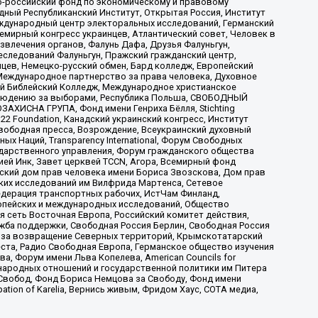
-российский фонд по экономическому и правовому
ый Республиканский Институт, Открытая Россия, Институт
ждународный центр электоральных исследований, Германский
мирный конгресс украинцев, Атлантический совет, Человек в
звлечения органов, Фалунь Дафа, Друзья Фалуньгун,
еследований Фалуньгун, Пражский гражданский центр,
цев, Немецко-русский обмен, Бард колледж, Европейский
Международное партнерство за права человека, Духовное
ый Библейский Колледж, Международное христианское
аблюдению за выборами, Республика Польша, СВОБОДНЫЙ
АХИСНА ГРУПА, Фонд имени Генриха Бёлля, Stichting
t 22 Foundation, Канадский украинский конгресс, Институт
вободная пресса, Возрождение, Всеукраинский духовный
х Наций, Transparеncy International, Форум Свободных
ударственного управления, Форум гражданского общества
ией Инк, Завет церквей TCCN, Агора, Всемирный фонд
сский дом прав человека имени Бориса Звозскова, Дом прав
ских исследований им Вилфрида Мартенса, Сетевое
едерация транспортных рабочих, ИстЧам Финланд,
ропейских и международных исследований, Общество
я сеть Восточная Европа, Российский комитет действия,
жба поддержки, Свободная Россия Берлин, Свободная Россия
оюз за возвращение Северных территорий, Крымскотатарский
 креста, Радио Свободная Европа, Германское общество изучения
 Форум имени Льва Копелева, American Councils for
международных отношений и государственной политики им Питера
Свобод, Фонд Бориса Немцова за Свободу, Фонд имени
ion of Karelia, Вернись живым, Фридом Хаус, СОТА медиа,