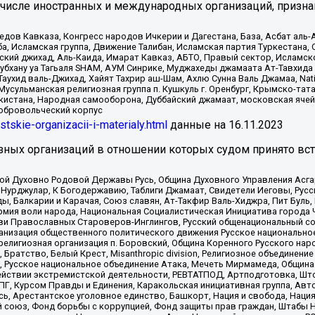
 числе иностранных и международных организаций, призна
в Кавказа, Конгресс народов Ичкерии и Дагестана, База, Асбат аль-Ан
ба, Исламская группа, Движение Талибан, Исламская партия Туркестан
ский джихад, Аль-Каида, Имарат Кавказ, АБТО, Правый сектор, Исламск
Субхану уа Тагьаля SHAM, АУМ Синрике, Муджахеды джамаата Ат-Тавхида
ухид валь-Джихад, Хайят Тахрир аш-Шам, Ахлю Сунна Валь Джамаа, Natio
Мусульманская религиозная группа п. Кушкуль г. Оренбург, Крымско-т
кистана, Народная самооборона, Дуббайский джамаат, московская ячей
добровольческий корпус
istskie-organizacii-i-materialy.html
данные на
16.11.2023
зных организаций в отношении которых судом принято вс
ской Духовно Родовой Державы Русь, Община Духовного Управления Асг
Нурджулар, К Богодержавию, Таблиги Джамаат, Свидетели Иеговы, Рус
, Балкарии и Карачая, Союз славян, Ат-Такфир Валь-Хиджра, Пит Буль,
рмия воли народа, Национальная Социалистическая Инициатива города 
ви Православных Староверов-Инглингов, Русский общенациональный сою
ганизация общественного политического движения Русское национально
елигиозная организация п. Боровский, Община Коренного Русского нар
 Братство, Белый Крест, Misanthropic division, Религиозное объединен
е, Русское национальное объединение Атака, Мечеть Мирмамеда, Община
йствии экстремистской деятельности, РЕВТАТПОД, Артподготовка, Што
, Курсом Правды и Единения, Каракольская инициативная группа, Автог
ь, Арестантское уголовное единство, Башкорт, Нация и свобода, Нация и
союз, Фонд борьбы с коррупцией, Фонд защиты прав граждан, Штабы На