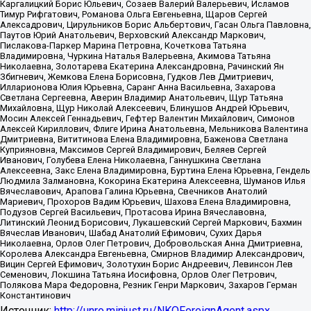
Каргалицкий Борис Юльевич, Созаев Валерий Валерьевич, Исламов
Тимур Рифгатович, Романова Ольга Евгеньевна, Щаров Сергей
Алексадрович, Цирульников Борис Альбертович, Гасан Ольга Павловна,
Паутов Юрий Анатольевич, Верховский Александр Маркович,
Пислакова-Паркер Марина Петровна, Кочеткова Татьяна
Владимировна, Чуркина Наталья Валерьевна, Акимова Татьяна
Николаевна, Золотарева Екатерина Александровна, Рачинский Ян
Збигневич, Жемкова Елена Борисовна, Гудков Лев Дмитриевич,
Илларионова Юлия Юрьевна, Саранг Анна Васильевна, Захарова
Светлана Сергеевна, Аверин Владимир Анатольевич, Щур Татьяна
Михайловна, Щур Николай Алексеевич, Блинушов Андрей Юрьевич,
Мосин Алексей Геннадьевич, Гефтер Валентин Михайлович, Симонов
Алексей Кириллович, Флиге Ирина Анатольевна, Мельникова Валентина
Дмитриевна, Вититинова Елена Владимировна, Баженова Светлана
Куприяновна, Максимов Сергей Владимирович, Беляев Сергей
Иванович, Голубева Елена Николаевна, Ганнушкина Светлана
Алексеевна, Закс Елена Владимировна, Буртина Елена Юрьевна, Гендель
Людмила Залмановна, Кокорина Екатерина Алексеевна, Шуманов Илья
Вячеславович, Арапова Галина Юрьевна, Свечников Анатолий
Мариевич, Прохоров Вадим Юрьевич, Шахова Елена Владимировна,
Подузов Сергей Васильевич, Протасова Ирина Вячеславовна,
Литинский Леонид Борисович, Лукашевский Сергей Маркович, Бахмин
Вячеслав Иванович, Шабад Анатолий Ефимович, Сухих Дарья
Николаевна, Орлов Олег Петрович, Добровольская Анна Дмитриевна,
Королева Александра Евгеньевна, Смирнов Владимир Александрович,
Вицин Сергей Ефимович, Золотухин Борис Андреевич, Левинсон Лев
Семенович, Локшина Татьяна Иосифовна, Орлов Олег Петрович,
Полякова Мара Федоровна, Резник Генри Маркович, Захаров Герман
Константинович
Источник:
http://unro.minjust.ru/NKOForeignAgent.aspx