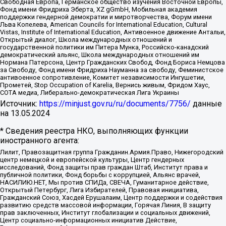
Свободная Европа, Германское общество изучения Восточной Европы,
Фонд имени Фридриха Эберта, XZ gGmbH, Мобильная академия
поддержки гендерной демократии и миротворчества, Форум имени
Льва Копелева, American Councils for International Education, Cultural
Vistas, Institute of International Education, Антивоенное движение Антальи,
Открытый диалог, Школа международных отношений и
государственной политики им Питера Мунка, Российско-канадский
демократический альянс, Школа международных отношений им
Нормана Патерсона, Центр Гражданских Свобод, Фонд Бориса Немцова
за Свободу, Фонд имени Фридриха Науманна за свободу, Феминистское
антивоенное сопротивление, Комитет независимости Ингушетии,
Прометей, Stop Occupation of Karelia, Вернись живым, Фридом Хаус,
СОТА медиа, Либерально-демократическая Лига Украины
Источник:
https://minjust.gov.ru/ru/documents/7756/
данные
на
13.05.2024
* Сведения реестра НКО, выполняющих функции
иностранного агента:
Лилит, Правозащитная группа Гражданин.Армия.Право, Нижегородский
центр немецкой и европейской культуры, Центр гендерных
исследований, Фонд защиты прав граждан Штаб, Институт права и
публичной политики, Фонд борьбы с коррупцией, Альянс врачей,
НАСИЛИЮ.НЕТ, Мы против СПИДа, СВЕЧА, Гуманитарное действие,
Открытый Петербург, Лига Избирателей, Правовая инициатива,
Гражданский Союз, Хасдей Ерушалаим, Центр поддержки и содействия
развитию средств массовой информации, Горячая Линия, В защиту
прав заключенных, Институт глобализации и социальных движений,
Центр социально-информационных инициатив Действие,