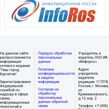
На данном сайте
Порядок обработки
Учредитель и
распространяется
персональных
издатель ООО ИА
информация
данных
«Инфорос».
сетевого издания
Политика
Адрес
"Наш город
конфиденциальности
учредителя,
Курчатов".
и защиты
издателя,
Зарегистрировано
информации
редакции: 117218,
Федеральной
Россия, г. Москва,
Согласие на
службой по
ул.
обработку
надзору в сфере
Кржижановского,
персональных
связи,
д.13, кор. 2
данных обратной
информационных
связи
Телефон: +7 (495)
технологий и