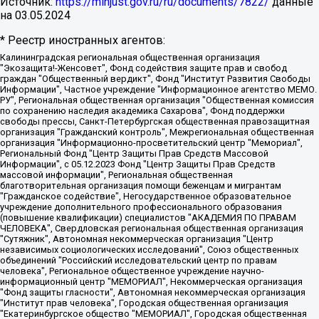
Источник:
https://minjust.gov.ru/ru/documents/7822/
данные
на
03.05.2024
* Реестр иностранных агентов:
Калининградская региональная общественная организация "Экозащита!-Женсовет", Фонд содействия защите прав и свобод граждан "Общественный вердикт", Фонд "Институт Развития Свободы Информации", Частное учреждение "Информационное агентство МЕМО. РУ", Региональная общественная организация "Общественная комиссия по сохранению наследия академика Сахарова", Фонд поддержки свободы прессы, Санкт-Петербургская общественная правозащитная организация "Гражданский контроль", Межрегиональная общественная организация "Информационно-просветительский центр "Мемориал", Региональный Фонд "Центр Защиты Прав Средств Массовой Информации", с 05.12.2023 Фонд "Центр Защиты Прав Средств массовой информации", Региональная общественная благотворительная организация помощи беженцам и мигрантам "Гражданское содействие", Негосударственное образовательное учреждение дополнительного профессионального образования (повышение квалификации) специалистов "АКАДЕМИЯ ПО ПРАВАМ ЧЕЛОВЕКА", Свердловская региональная общественная организация "Сутяжник", Автономная некоммерческая организация "Центр независимых социологических исследований", Союз общественных объединений "Российский исследовательский центр по правам человека", Региональное общественное учреждение научно-информационный центр "МЕМОРИАЛ", Некоммерческая организация "Фонд защиты гласности", Автономная некоммерческая организация "Институт прав человека", Городская общественная организация "Екатеринбургское общество "МЕМОРИАЛ", Городская общественная организация "Рязанское историко-просветительское и правозащитное общество "Мемориал" (Рязанский Мемориал), Челябинский региональный орган общественной самодеятельности – женское общественное объединение "Женщины Евразии", Челябинский региональный орган общественной самодеятельности "Уральская правозащитная группа", Фонд содействия защите здоровья и социальной справедливости имени Андрея Рылькова, Автономная Некоммерческая Организация "Аналитический Центр Юрия Левады", Автономная некоммерческая организация социальной поддержки населения "Проект Апрель", Региональная общественная организация помощи женщинам и детям, находящимся в кризисной ситуации "Информационно-методический центр "Анна", Фонд содействия развитию массовых коммуникаций и правовому просвещению "Так-так-Так", Фонд содействия устойчивому развитию "Серебряная тайга", Свердловский региональный общественный фонд социальных проектов "Новое время", "Idel.Реалии", Кавказ.Реалии, Крым.Реалии, Телеканал Настоящее Время, Татаро-башкирская служба Радио Свобода (Azatliq Radiosi), Радио Свободная Европа/Радио Свобода (PCE/PC), "Сибирь.Реалии", "Фактограф", Благотворительный фонд помощи осужденным и их семьям, Автономная некоммерческая организация "Институт глобализации и социальных движений", Фонд "В защиту прав заключенных", Частное учреждение "Центр поддержки и содействия развитию средств массовой информации", Пензенский региональный общественный благотворительный фонд "Гражданский союз", "Север.Реалии", Некоммерческая организация Фонд "Правовая инициатива", Общество с ограниченной ответственностью "Радио Свободная Европа/Радио Свобода", Чешское информационное агентство "MEDIUM-ORIENT", Красноярская региональная общественная организация "Мы против СПИДа", Камалягин Денис Николаевич, Маркелов Сергей Евгеньевич, Пономарев Лев Александрович, Савицкая Людмила Алексеевна, Автономная некоммерческая организация "Центр по работе с проблемой насилия "НАСИЛИЮ.НЕТ", Межрегиональный профессиональный союз работников здравоохранения "Альянс врачей", Юридическое лицо, зарегистрированное в Латвийской Республике, SIA "Medusa Project" (регистрационный номер 40103797863, дата регистрации 10.06.2014), Некоммерческая организация "Фонд по борьбе с коррупцией", Автономная некоммерческая организация "Институт права и публичной политики", Баданин Роман Сергеевич, Гликин Максим Александрович, Железнова Мария Михайловна, Лукьянова Юлия Сергеевна, Маетная Елизавета Витальевна, Маняхин Петр Борисович, Чуракова Ольга Владимировна, Ярош Юлия Петровна, Юридическое лицо "The Insider SIA", зарегистрированное в Риге, Латвийская Республика (дата регистрации 26.06.2015), являющееся администратором доменного имени интернет-издания "The Insider SIA", https://theins.ru, Постернак Алексей Евгеньевич, Рубин Михаил Аркадьевич, Анин Роман Александрович, Юридическое лицо Istories fonds, зарегистрированное в Латвийской Республике (регистрационный номер 50008295751, дата регистрации 24.02.2020), Великовский Дмитрий Александрович, Долинина Ирина Николаевна, Мароховская Алеся Алексеевна, Шлейнов Роман Юрьевич, Шмагун Олеся Валентиновна, Общество с ограниченной ответственностью "Альтаир 2021", Общество с ограниченной ответственностью "Вега 2021", Общество с ограниченной ответственностью "Главный редактор 2021", Общество с ограниченной ответственностью "Ромашки монолит", Важенков Артем Валерьевич, Ивановская областная общественная организация "Центр гендерных исследований", Гурман Юрий Альбертович, Медиапроект "ОВД-Инфо", Егоров Владимир Владимирович, Жилинский Владимир Александрович, Общество с ограниченной ответственностью "ЗП", Иванова София Юрьевна, Карезина Инна Павловна, Кильтау Екатерина Викторовна, Петров Алексей Викторович, Пискунов Сергей Евгеньевич, Смирнов Сергей Сергеевич, Тихонов Михаил Сергеевич, Общество с ограниченной ответственностью "ЖУРНАЛИСТ-ИНОСТРАННЫЙ АГЕНТ", Арапова Галина Юрьевна, Вольтская Татьяна Анатольевна, Американская компания "Mason G.E.S. Anonymous Foundation" (США), являющаяся владельцем интернет-издания https://mnews.world/, Компания "Stichting Bellingcat", зарегистрированная в Нидерландах (дата регистрации 11.07.2018), Захаров Андрей Вячеславович, Клепиковская Екатерина Дмитриевна, Общество с ограниченной ответственностью "МЕМО", Перл Роман Александрович, Симонов Евгений Алексеевич, Соловьева Елена Анатольевна, Сотников Даниил Владимирович, Сурначева Елизавета Дмитриевна, Автономная некоммерческая организация по защите прав человека и информированию населения "Якутия – Наше Мнение", Общество с ограниченной ответственностью "Москоу диджитал медиа", с 26.01.2023 Общество с ограниченной ответственностью "Чайка Белые сады", Ветошкина Валерия Валерьевна, Заговора Максим Александрович, Межрегиональное общественное движение "Российская ЛГБТ - сеть", Оленичев Максим Владимирович, Павлов Иван Юрьевич, Скворцова Елена Сергеевна, Общество с ограниченной ответственностью "Как бы инагент", Кочетков Игорь Викторович, Общество с ограниченной ответственностью "Честные выборы", Еланчик Олег Александрович, Общество с ограниченной ответственностью "Нобелевский призыв", Гималова Регина Эмилевна, Григорьев Андрей Валерьевич, Григорьева Алина Александровна, Ассоциация по содействию защите прав призывников, альтернативнослужащих и военнослужащих "Правозащитная группа "Гражданин.Армия.Право", Хисамова Регина Фаритовна, Автономная некоммерческая организация по реализации социально-правовых программ "Лилит", Дальневосточное общественное движение "Маяк", Санкт-Петербургская ЛГБТ-инициативная группа "Выход", Инициативная группа ЛГБТ+ "Реверс", Алексеев Андрей Викторович, Бекбулатова Таисия Львовна, Беляев Иван Михайлович, Владыкина Елена Сергеевна, Гельман Марат Александрович, Никульшина Вероника Юрьевна, Толоконникова Надежда Андреевна, Шендерович Виктор Анатольевич, Общество с ограниченной ответственностью "Данное сообщение", Общество с ограниченной ответственностью Издательский дом "Новая глава", Айнбиндер Александра Александровна, Московский комьюнити-центр для ЛГБТ+инициатив, Благотворительный фонд развития филантропии, Deutsche Welle (Германия, Kurt-Schumacher-Strasse 3, 53113 Bonn), Борзунова Мария Михайловна, Воробьев Виктор Викторович, Голубева Анна Львовна, Константинова Алла Михайловна, Малкова Ирина Владимировна, Мурадов Мурад Абдулгалимович, Осетинская Елизавета Николаевна, Понасенков Евгений Николаевич, Ганапольский Матвей Юрьевич, Киселев Евгений Алексеевич, Борухович Ирина Григорьевна, Дремин Иван Тимофеевич, Дубровский Дмитрий Викторович, Красноярская региональная общественная организация поддержки и развития альтернативных образовательных технологий и межкультурных коммуникаций "ИНТЕРРА", Маяковская Екатерина Алексеевна, Фейгин Марк Захарович, Филимонов Андрей Викторович, Дзугкоева Регина Николаевна, Доброхотов Роман Александрович, Дудь Юрий Александрович, Елкин Сергей Владимирович, Кругликов Кирилл Игоревич, Сабунаева Мария Леонидовна, Семенов Алексей Владимирович, Шаинян Карен Багратович, Шульман Екатерина Михайловна, Асафьев Артур Валерьевич, Вахштайн Виктор Семенович, Венедиктов Алексей Алексеевич, Лушникова Екатерина Евгеньевна, Волков Леонид Михайлович, Невзоров Александр Глебович, Пархоменко Сергей Борисович, Сироткин Ярослав Николаевич, Кара-Мурза Владимир Владимирович, Баранова Наталья Владимировна, Гозман Леонид Яковлевич, Кагарлицкий Борис Юльевич, Климарев Михаил Валерьевич, Милов Владимир Станиславович, Автономная некоммерческая организация Краснодарский центр современного искусства "Типография", Моргенштерн Алишер Тагирович, Соболь Любовь Эдуардовна, Общество с ограниченной ответственностью "ЛИЗА НОРМ", Каспаров Гарри Кимович, Ходорковский Михаил Борисович, Общество с ограниченной ответственностью "Апрельские тезисы", Данилович Ирина Брониславовна, Кашин Олег Владимирович, Петров Николай Владимирович, Пивоваров Алексей Владимирович, Соколов Михаил Владимирович, Цветкова Юлия Владимировна, Чичваркин Евгений Александрович, Комитет против пыток/Команда против пыток, Общество с ограниченной ответственностью "Первый научный", Общество с ограниченной ответственностью "Вертолет и ко", Белоцерковская Вероника Борисовна, Кац Максим Евгеньевич, Лазарева Татьяна Юрьевна, Шаведдинов Руслан Табризович, Яшин Илья Валерьевич, Общество с ограниченной ответственностью "Иноагент ААВ", Алешковский Дмитрий Петрович, Альбац Евгения Марковна, Быков Дмитрий Львович, Галямина Юлия Евгеньевна, Лойко Сергей Леонидович, Мартынов Кирилл Константинович, Медведев Сергей Александрович, Крашенинников Федор Геннадиевич, Гордеева Катерина Вл