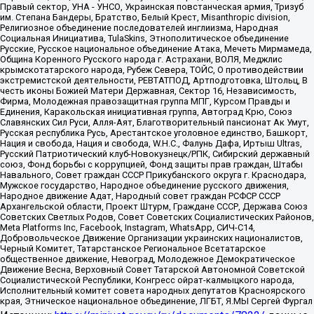
Правый сектор, УНА - УНСО, Украинская повстанческая армия, Тризуб
им. Степана Бандеры, Братство, Белый Крест, Misanthropic division,
Религиозное объединение последователей инглиизма, Народная
Социальная Инициатива, TulaSkins, Этнополитическое объединение
Русские, Русское национальное объединение Атака, Мечеть Мирмамеда,
Община Коренного Русского народа г. Астрахани, ВОЛЯ, Меджлис
крымскотатарского народа, Рубеж Севера, ТОЙС, О противодействии
экстремистской деятельности, РЕВТАТПОД, Артподготовка, Штольц, В
честь иконы Божией Матери Державная, Сектор 16, Независимость,
Фирма, Молодежная правозащитная группа МПГ, Курсом Правды и
Единения, Каракольская инициативная группа, Автоград Крю, Союз
Славянских Сил Руси, Алля-Аят, Благотворительный пансионат Ак Умут,
Русская республика Русь, Арестантское уголовное единство, Башкорт,
Нация и свобода, Нация и свобода, W.H.С., Фалунь Дафа, Иртыш Ultras,
Русский Патриотический клуб-Новокузнецк/РПК, Сибирский державный
союз, Фонд борьбы с коррупцией, Фонд защиты прав граждан, Штабы
Навального, Совет граждан СССР Прикубанского округа г. Краснодара,
Мужское государство, Народное объединение русского движения,
Народное движение Адат, Народный совет граждан РСФСР СССР
Архангельской области, Проект Штурм, Граждане СССР, Держава Союз
Советских Светлых Родов, Совет Советских Социалистических Районов,
Meta Platforms Inc, Facebook, Instagram, WhatsApp, СИЧ-С14,
Добровольческое Движение Организации украинских националистов,
Черный Комитет, Татарстанское Региональное Всетатарское
общественное движение, Невоград, Молодежное Демократическое
Движение Весна, Верховный Совет Татарской Автономной Советской
Социалистической Республики, Конгресс ойрат-калмыцкого народа,
Исполнительный комитет совета народных депутатов Красноярского
края, Этническое национальное объединение, ЛГБТ, Я.МЫ Сергей Фургал