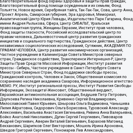
Благотворительный фонд охраны здоровья и защиты прав граждан,
Благотворительный фонд помощи осужденным и их семьям, Фонд
Тольятти, Новое время, Серебряная тайга, Так-Так-Так, Сова, центр Анна,
Проект Апрель, Самарская губерния, Эра здоровья, Мемориал,
Аналитический Центр Юрия Левады, Издательство Парк Гагарина, Фонд
имени Андрея Рылькова, Сфера, Центр СИБАЛЬТ, Уральская
правозащитная группа, Женщины Евразии, Институт прав человека,
Фонд защиты гласности, Российский исследовательский центр по
правам человека, Дальневосточный центр развития гражданских
инициатив и социального партнерства, Гражданское действие, Центр
независимых социологических исследований, Сутяжник, АКАДЕМИЯ ПО
ПРАВАМ ЧЕЛОВЕКА, Центр развития некоммерческих организаций,
Частное учреждение в Калининграде Совета Министров северных
стран, Гражданское содействие, Трансперенси Интернешнл-Р, Центр
Защиты Прав Средств Массовой Информации, Институт развития
прессы - Сибирь, Частное учреждение в Санкт-Петербурге Совета
Министров Северных Стран, Фонд поддержки свободы прессы,
Гражданский контроль, Человек и Закон, Общественная комиссия по
сохранению наследия академика Сахарова, Информационное агентство
МЕМО. РУ, Институт региональной прессы, Институт Развития Свободы
Информации, Экозащита!-Женсовет, Общественный вердикт,
Евразийская антимонопольная ассоциация, Бедушев Петр Петрович,
Дзугкоева Регина Николаевна, Кривенко Сергей Владимирович,
Милославский Павел Юрьевич, Шнырова Ольга Вадимовна, Чанышева
Лилия Айратовна, Сидорович Ольга Борисовна, Туровский Александр
Алексеевич, Васильева Анастасия Евгеньевна, Ривина Анна Валерьевна,
Бойко Анатолий Николаевич, Дугин Сергей Георгиевич, Пивоваров
Андрей Сергеевич, Аверин Виталий Евгеньевич, Барахоев Магомед
Бекханович, Шарипков Олег Викторович, Мошель Ирина Ароновна,
Шведов Григорий Сергеевич, Пономарев Лев Александрович,