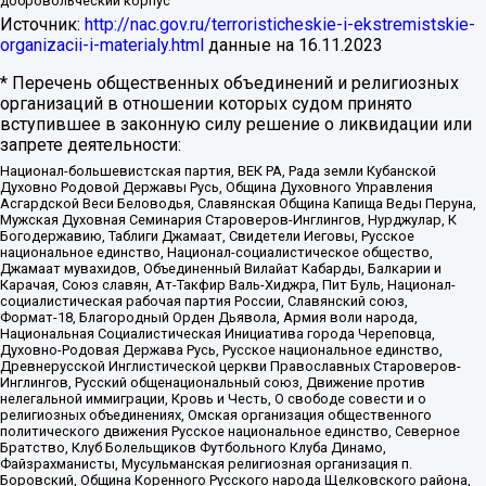
добровольческий корпус
Источник:
http://nac.gov.ru/terroristicheskie-i-ekstremistskie-
organizacii-i-materialy.html
данные на
16.11.2023
* Перечень общественных объединений и религиозных
организаций в отношении которых судом принято
вступившее в законную силу решение о ликвидации или
запрете деятельности:
Национал-большевистская партия, ВЕК РА, Рада земли Кубанской
Духовно Родовой Державы Русь, Община Духовного Управления
Асгардской Веси Беловодья, Славянская Община Капища Веды Перуна,
Мужская Духовная Семинария Староверов-Инглингов, Нурджулар, К
Богодержавию, Таблиги Джамаат, Свидетели Иеговы, Русское
национальное единство, Национал-социалистическое общество,
Джамаат мувахидов, Объединенный Вилайат Кабарды, Балкарии и
Карачая, Союз славян, Ат-Такфир Валь-Хиджра, Пит Буль, Национал-
социалистическая рабочая партия России, Славянский союз,
Формат-18, Благородный Орден Дьявола, Армия воли народа,
Национальная Социалистическая Инициатива города Череповца,
Духовно-Родовая Держава Русь, Русское национальное единство,
Древнерусской Инглистической церкви Православных Староверов-
Инглингов, Русский общенациональный союз, Движение против
нелегальной иммиграции, Кровь и Честь, О свободе совести и о
религиозных объединениях, Омская организация общественного
политического движения Русское национальное единство, Северное
Братство, Клуб Болельщиков Футбольного Клуба Динамо,
Файзрахманисты, Мусульманская религиозная организация п.
Боровский, Община Коренного Русского народа Щелковского района,