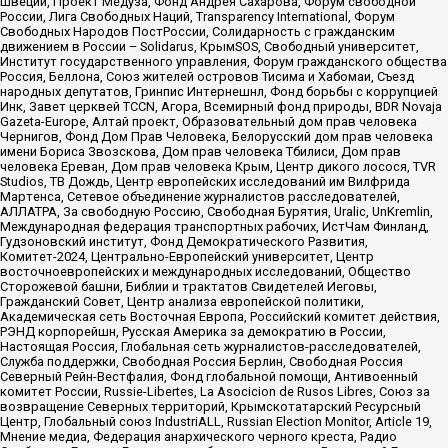
Швеции, Проект Медуза, Фонд Андрея Сахарова, Форум свободной
России, Лига Свободных Наций, Transparеncy International, Форум
Свободных Народов ПостРоссии, Солидарность с гражданским
движением в России – Solidarus, КрымSOS, Свободный университет,
Институт государственного управления, Форум гражданского общества
Россия, Беллона, Союз жителей островов Тисима и Хабомаи, Съезд
народных депутатов, Гринпис Интернешнл, Фонд борьбы с коррупцией
Инк, Завет церквей TCCN, Агора, Всемирный фонд природы, BDR Novaja
Gazeta-Europe, Алтай проект, Образовательный дом прав человека
Чернигов, Фонд Дом Прав Человека, Белорусский дом прав человека
имени Бориса Звозскова, Дом прав человека Тбилиси, Дом прав
человека Ереван, Дом прав человека Крым, Центр дикого лосося, TVR
Studios, ТВ Дождь, Центр европейских исследований им Вилфрида
Мартенса, Сетевое объединение журналистов расследователей,
АЛЛАТРА, За свободную Россию, Свободная Бурятия, Uralic, UnKremlin,
Международная федерация транспортных рабочих, ИстЧам Финланд,
Гудзоновский институт, Фонд Демократического Развития,
Комитет-2024, Центрально-Европейский университет, Центр
восточноевропейских и международных исследований, Общество
Сторожевой башни, Библии и трактатов Свидетелей Иеговы,
Гражданский Совет, Центр анализа европейской политики,
Академическая сеть Восточная Европа, Российский комитет действия,
РЭНД корпорейшн, Русская Америка за демократию в России,
Настоящая Россия, Глобальная сеть журналистов-расследователей,
Служба поддержки, Свободная Россия Берлин, Свободная Россия
Северный Рейн-Вестфалия, Фонд глобальной помощи, Антивоенный
комитет России, Russie-Libertes, La Asocicion de Rusos Libres, Союз за
возвращение Северных территорий, Крымскотатарский Ресурсный
Центр, Глобальный союз IndustriALL, Russian Election Monitor, Article 19,
Мнение медиа, Федерация анархического черного креста, Радио