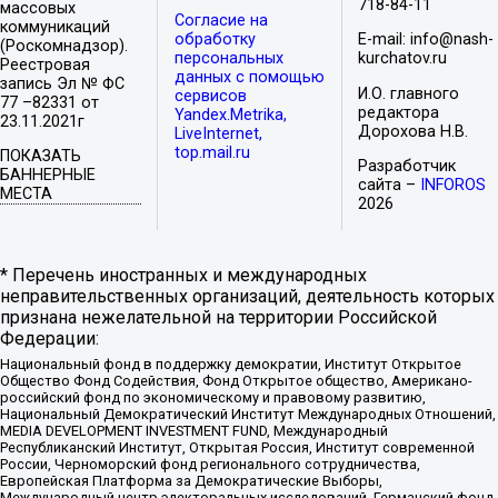
718-84-11
массовых
Согласие на
коммуникаций
обработку
E-mail: info@nash-
(Роскомнадзор).
персональных
kurchatov.ru
Реестровая
данных с помощью
запись Эл № ФС
И.О. главного
сервисов
77 –82331 от
редактора
Yandex.Metrika,
23.11.2021г
Дорохова Н.В.
LiveInternet,
top.mail.ru
ПОКАЗАТЬ
Разработчик
БАННЕРНЫЕ
сайта –
INFOROS
МЕСТА
2026
* Перечень иностранных и международных
неправительственных организаций, деятельность которых
признана нежелательной на территории Российской
Федерации:
Национальный фонд в поддержку демократии, Институт Открытое
Общество Фонд Содействия, Фонд Открытое общество, Американо-
российский фонд по экономическому и правовому развитию,
Национальный Демократический Институт Международных Отношений,
MEDIA DEVELOPMENT INVESTMENT FUND, Международный
Республиканский Институт, Открытая Россия, Институт современной
России, Черноморский фонд регионального сотрудничества,
Европейская Платформа за Демократические Выборы,
Международный центр электоральных исследований, Германский фонд