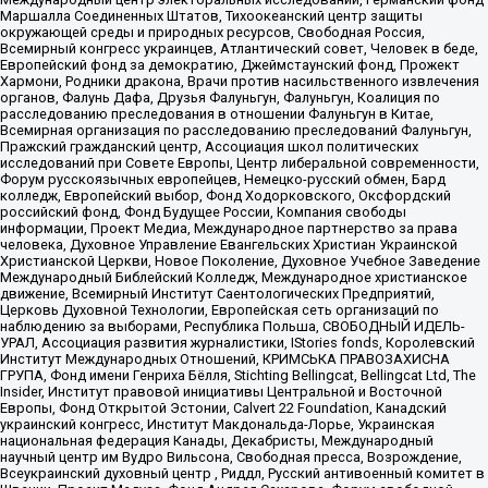
Маршалла Соединенных Штатов, Тихоокеанский центр защиты
окружающей среды и природных ресурсов, Свободная Россия,
Всемирный конгресс украинцев, Атлантический совет, Человек в беде,
Европейский фонд за демократию, Джеймстаунский фонд, Прожект
Хармони, Родники дракона, Врачи против насильственного извлечения
органов, Фалунь Дафа, Друзья Фалуньгун, Фалуньгун, Коалиция по
расследованию преследования в отношении Фалуньгун в Китае,
Всемирная организация по расследованию преследований Фалуньгун,
Пражский гражданский центр, Ассоциация школ политических
исследований при Совете Европы, Центр либеральной современности,
Форум русскоязычных европейцев, Немецко-русский обмен, Бард
колледж, Европейский выбор, Фонд Ходорковского, Оксфордский
российский фонд, Фонд Будущее России, Компания свободы
информации, Проект Медиа, Международное партнерство за права
человека, Духовное Управление Евангельских Христиан Украинской
Христианской Церкви, Новое Поколение, Духовное Учебное Заведение
Международный Библейский Колледж, Международное христианское
движение, Всемирный Институт Саентологических Предприятий,
Церковь Духовной Технологии, Европейская сеть организаций по
наблюдению за выборами, Республика Польша, СВОБОДНЫЙ ИДЕЛЬ-
УРАЛ, Ассоциация развития журналистики, IStories fonds, Королевский
Институт Международных Отношений, КРИМСЬКА ПРАВОЗАХИСНА
ГРУПА, Фонд имени Генриха Бёлля, Stichting Bellingcat, Bellingcat Ltd, The
Insider, Институт правовой инициативы Центральной и Восточной
Европы, Фонд Открытой Эстонии, Calvert 22 Foundation, Канадский
украинский конгресс, Институт Макдональда-Лорье, Украинская
национальная федерация Канады, Декабристы, Международный
научный центр им Вудро Вильсона, Свободная пресса, Возрождение,
Всеукраинский духовный центр , Риддл, Русский антивоенный комитет в