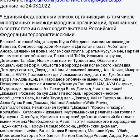
данные на
24.03.2022
* Единый федеральный список организаций, в том числе
иностранных и международных организаций, признанных
в соответствии с законодательством Российской
Федерации террористическими:
Высший военный Маджлисуль Шура Объединенных сил моджахедов
Кавказа, Конгресс народов Ичкерии и Дагестана, База, Асбат аль-
Ансар, Священная война, Исламская группа, Братья-мусульмане, Партия
исламского освобождения, Лашкар-И-Тайба, Исламская группа,
Движение Талибан, Исламская партия Туркестана, Общество
социальных реформ, Общество возрождения исламского наследия,
Дом двух святых, Джунд аш-Шам, Исламский джихад, Аль-Каида, Имарат
Кавказ, АБТО, Правый сектор, Исламское государство, Джабха аль-
Нусра ли-Ахль аш-Шам, Народное ополчение имени К. Минина и Д.
Пожарского, Аджр от Аллаха Субхану уа Тагьаля SHAM, АУМ Синрике,
Муджахеды джамаата Ат-Тавхида Валь-Джихад, Чистопольский
Джамаат, Рохнамо ба суи давлати исломи, Террористическое
сообщество Сеть, Катиба Таухид валь-Джихад, Хайят Тахрир аш-Шам,
Ахлю Сунна Валь Джамаа, National Socialism/White Power,
Артподготовка, Религиозная группа “Джамаат “Красный пахарь”,
Колумбайн, Хатлонский джамаат, Мусульманская религиозная группа п.
Кушкуль г. Оренбург, Крымско-татарский добровольческий батальон
имени Номана Челебиджихана, Азов, Партия исламского возрождения
Таджикистана, Народная самооборона, Дуббайский джамаат,
московская ячейка, Батал-Хаджи Белхороев, Маньяки Культ Убийц,
Молодёжь Которая Улыбается, Легион Свобода России, Айдар, Русский