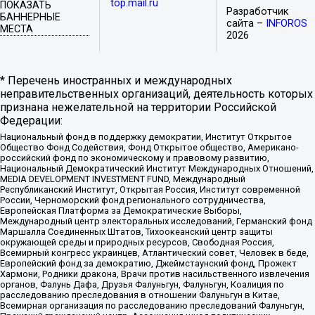
top.mail.ru
ПОКАЗАТЬ
Разработчик
БАННЕРНЫЕ
сайта –
INFOROS
МЕСТА
2026
* Перечень иностранных и международных
неправительственных организаций, деятельность которых
признана нежелательной на территории Российской
Федерации:
Национальный фонд в поддержку демократии, Институт Открытое
Общество Фонд Содействия, Фонд Открытое общество, Американо-
российский фонд по экономическому и правовому развитию,
Национальный Демократический Институт Международных Отношений,
MEDIA DEVELOPMENT INVESTMENT FUND, Международный
Республиканский Институт, Открытая Россия, Институт современной
России, Черноморский фонд регионального сотрудничества,
Европейская Платформа за Демократические Выборы,
Международный центр электоральных исследований, Германский фонд
Маршалла Соединенных Штатов, Тихоокеанский центр защиты
окружающей среды и природных ресурсов, Свободная Россия,
Всемирный конгресс украинцев, Атлантический совет, Человек в беде,
Европейский фонд за демократию, Джеймстаунский фонд, Прожект
Хармони, Родники дракона, Врачи против насильственного извлечения
органов, Фалунь Дафа, Друзья Фалуньгун, Фалуньгун, Коалиция по
расследованию преследования в отношении Фалуньгун в Китае,
Всемирная организация по расследованию преследований Фалуньгун,