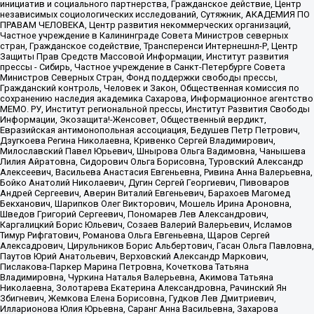
инициатив и социального партнерства, Гражданское действие, Центр
независимых социологических исследований, Сутяжник, АКАДЕМИЯ ПО
ПРАВАМ ЧЕЛОВЕКА, Центр развития некоммерческих организаций,
Частное учреждение в Калининграде Совета Министров северных
стран, Гражданское содействие, Трансперенси Интернешнл-Р, Центр
Защиты Прав Средств Массовой Информации, Институт развития
прессы - Сибирь, Частное учреждение в Санкт-Петербурге Совета
Министров Северных Стран, Фонд поддержки свободы прессы,
Гражданский контроль, Человек и Закон, Общественная комиссия по
сохранению наследия академика Сахарова, Информационное агентство
МЕМО. РУ, Институт региональной прессы, Институт Развития Свободы
Информации, Экозащита!-Женсовет, Общественный вердикт,
Евразийская антимонопольная ассоциация, Бедушев Петр Петрович,
Дзугкоева Регина Николаевна, Кривенко Сергей Владимирович,
Милославский Павел Юрьевич, Шнырова Ольга Вадимовна, Чанышева
Лилия Айратовна, Сидорович Ольга Борисовна, Туровский Александр
Алексеевич, Васильева Анастасия Евгеньевна, Ривина Анна Валерьевна,
Бойко Анатолий Николаевич, Дугин Сергей Георгиевич, Пивоваров
Андрей Сергеевич, Аверин Виталий Евгеньевич, Барахоев Магомед
Бекханович, Шарипков Олег Викторович, Мошель Ирина Ароновна,
Шведов Григорий Сергеевич, Пономарев Лев Александрович,
Каргалицкий Борис Юльевич, Созаев Валерий Валерьевич, Исламов
Тимур Рифгатович, Романова Ольга Евгеньевна, Щаров Сергей
Алексадрович, Цирульников Борис Альбертович, Гасан Ольга Павловна,
Паутов Юрий Анатольевич, Верховский Александр Маркович,
Пислакова-Паркер Марина Петровна, Кочеткова Татьяна
Владимировна, Чуркина Наталья Валерьевна, Акимова Татьяна
Николаевна, Золотарева Екатерина Александровна, Рачинский Ян
Збигневич, Жемкова Елена Борисовна, Гудков Лев Дмитриевич,
Илларионова Юлия Юрьевна, Саранг Анна Васильевна, Захарова