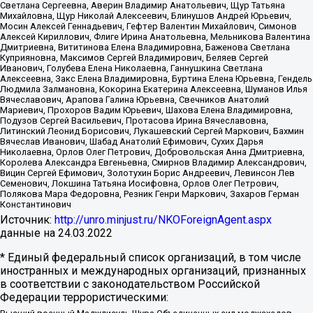
Светлана Сергеевна, Аверин Владимир Анатольевич, Щур Татьяна
Михайловна, Щур Николай Алексеевич, Блинушов Андрей Юрьевич,
Мосин Алексей Геннадьевич, Гефтер Валентин Михайлович, Симонов
Алексей Кириллович, Флиге Ирина Анатольевна, Мельникова Валентина
Дмитриевна, Вититинова Елена Владимировна, Баженова Светлана
Куприяновна, Максимов Сергей Владимирович, Беляев Сергей
Иванович, Голубева Елена Николаевна, Ганнушкина Светлана
Алексеевна, Закс Елена Владимировна, Буртина Елена Юрьевна, Гендель
Людмила Залмановна, Кокорина Екатерина Алексеевна, Шуманов Илья
Вячеславович, Арапова Галина Юрьевна, Свечников Анатолий
Мариевич, Прохоров Вадим Юрьевич, Шахова Елена Владимировна,
Подузов Сергей Васильевич, Протасова Ирина Вячеславовна,
Литинский Леонид Борисович, Лукашевский Сергей Маркович, Бахмин
Вячеслав Иванович, Шабад Анатолий Ефимович, Сухих Дарья
Николаевна, Орлов Олег Петрович, Добровольская Анна Дмитриевна,
Королева Александра Евгеньевна, Смирнов Владимир Александрович,
Вицин Сергей Ефимович, Золотухин Борис Андреевич, Левинсон Лев
Семенович, Локшина Татьяна Иосифовна, Орлов Олег Петрович,
Полякова Мара Федоровна, Резник Генри Маркович, Захаров Герман
Константинович
Источник:
http://unro.minjust.ru/NKOForeignAgent.aspx
данные на
24.03.2022
* Единый федеральный список организаций, в том числе
иностранных и международных организаций, признанных
в соответствии с законодательством Российской
Федерации террористическими: