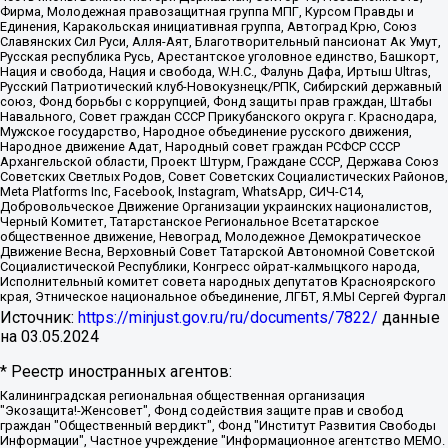
Фирма, Молодежная правозащитная группа МПГ, Курсом Правды и
Единения, Каракольская инициативная группа, Автоград Крю, Союз
Славянских Сил Руси, Алля-Аят, Благотворительный пансионат Ак Умут,
Русская республика Русь, Арестантское уголовное единство, Башкорт,
Нация и свобода, Нация и свобода, W.H.С., Фалунь Дафа, Иртыш Ultras,
Русский Патриотический клуб-Новокузнецк/РПК, Сибирский державный
союз, Фонд борьбы с коррупцией, Фонд защиты прав граждан, Штабы
Навального, Совет граждан СССР Прикубанского округа г. Краснодара,
Мужское государство, Народное объединение русского движения,
Народное движение Адат, Народный совет граждан РСФСР СССР
Архангельской области, Проект Штурм, Граждане СССР, Держава Союз
Советских Светлых Родов, Совет Советских Социалистических Районов,
Meta Platforms Inc, Facebook, Instagram, WhatsApp, СИЧ-С14,
Добровольческое Движение Организации украинских националистов,
Черный Комитет, Татарстанское Региональное Всетатарское
общественное движение, Невоград, Молодежное Демократическое
Движение Весна, Верховный Совет Татарской Автономной Советской
Социалистической Республики, Конгресс ойрат-калмыцкого народа,
Исполнительный комитет совета народных депутатов Красноярского
края, Этническое национальное объединение, ЛГБТ, Я.МЫ Сергей Фургал
Источник:
https://minjust.gov.ru/ru/documents/7822/
данные
на
03.05.2024
* Реестр иностранных агентов:
Калининградская региональная общественная организация "Экозащита!-Женсовет", Фонд содействия защите прав и свобод граждан "Общественный вердикт", Фонд "Институт Развития Свободы Информации", Частное учреждение "Информационное агентство МЕМО. РУ", Региональная общественная организация "Общественная комиссия по сохранению наследия академика Сахарова", Фонд поддержки свободы прессы, Санкт-Петербургская общественная правозащитная организация "Гражданский контроль", Межрегиональная общественная организация "Информационно-просветительский центр "Мемориал", Региональный Фонд "Центр Защиты Прав Средств Массовой Информации", с 05.12.2023 Фонд "Центр Защиты Прав Средств массовой информации", Региональная общественная благотворительная организация помощи беженцам и мигрантам "Гражданское содействие", Негосударственное образовательное учреждение дополнительного профессионального образования (повышение квалификации) специалистов "АКАДЕМИЯ ПО ПРАВАМ ЧЕЛОВЕКА", Свердловская региональная общественная организация "Сутяжник", Автономная некоммерческая организация "Центр независимых социологических исследований", Союз общественных объединений "Российский исследовательский центр по правам человека", Региональное общественное учреждение научно-информационный центр "МЕМОРИАЛ", Некоммерческая организация "Фонд защиты гласности", Автономная некоммерческая организация "Институт прав человека", Городская общественная организация "Екатеринбургское общество "МЕМОРИАЛ", Городская общественная организация "Рязанское историко-просветительское и правозащитное общество "Мемориал" (Рязанский Мемориал), Челябинский региональный орган общественной самодеятельности – женское общественное объединение "Женщины Евразии", Челябинский региональный орган общественной самодеятельности "Уральская правозащитная группа", Фонд содействия защите здоровья и социальной справедливости имени Андрея Рылькова, Автономная Некоммерческая Организация "Аналитический Центр Юрия Левады", Автономная некоммерческая организация социальной поддержки населения "Проект Апрель", Региональная общественная организация помощи женщинам и детям, находящимся в кризисной ситуации "Информационно-методический центр "Анна", Фонд содействия развитию массовых коммуникаций и правовому просвещению "Так-так-Так", Фонд содействия устойчивому развитию "Серебряная тайга", Свердловский региональный общественный фонд социальных проектов "Новое время", "Idel.Реалии", Кавказ.Реалии, Крым.Реалии, Телеканал Настоящее Время, Татаро-башкирская служба Радио Свобода (Azatliq Radiosi), Радио Свободная Европа/Радио Свобода (PCE/PC), "Сибирь.Реалии", "Фактограф", Благотворительный фонд помощи осужденным и их семьям, Автономная некоммерческая организация "Институт глобализации и социальных движений", Фонд "В защиту прав заключенных", Частное учреждение "Центр поддержки и содействия развитию средств массовой информации", Пензенский региональный общественный благотворительный фонд "Гражданский союз", "Север.Реалии", Некоммерческая организация Фонд "Правовая инициатива", Общество с ограниченной ответственностью "Радио Свободная Европа/Радио Свобода", Чешское информационное агентство "MEDIUM-ORIENT", Красноярская региональная общественная организация "Мы против СПИДа", Камалягин Денис Николаевич, Маркелов Сергей Евгеньевич, Пономарев Лев Александрович, Савицкая Людмила Алексеевна, Автономная некоммерческая организация "Центр по работе с проблемой насилия "НАСИЛИЮ.НЕТ", Межрегиональный профессиональный союз работников здравоохранения "Альянс врачей", Юридическое лицо, зарегистрированное в Латвийской Республике, SIA "Medusa Project" (регистрационный номер 40103797863, дата регистрации 10.06.2014), Некоммерческая организация "Фонд по борьбе с коррупцией", Автономная некоммерческая организация "Институт права и публичной политики", Баданин Роман Сергеевич, Гликин Максим Александрович, Железнова Мария Михайловна, Лукьянова Юлия Сергеевна, Маетная Елизавета Витальевна, Маняхин Петр Борисович, Чуракова Ольга Владимировна, Ярош Юлия Петровна, Юридическое лицо "The Insider SIA", зарегистрированное в Риге, Латвийская Республика (дата регистрации 26.06.2015), являющееся администратором доменного имени интернет-издания "The Insider SIA", https://theins.ru, Постернак Алексей Евгеньевич, Рубин Михаил Аркадьевич, Анин Роман Александрович, Юридическое лицо Istories fonds, зарегистрированное в Латвийской Республике (регистрационный номер 50008295751, дата регистрации 24.02.2020), Великовский Дмитрий Александрович, Долинина Ирина Николаевна, Мароховская Алеся Алексеевна, Шлейнов Роман Юрьевич, Шмагун Олеся Валентиновна, Общество с ограниченной ответственностью "Альтаир 2021", Общество с ограниченной ответственностью "Вега 2021", Общество с ограниченной ответственностью "Главный редактор 2021", Общество с ограниченной ответственностью "Ромашки монолит", Важенков Артем Валерьевич, Ивановская областная общественная организация "Центр гендерных исследований", Гурман Юрий Альбертович, Медиапроект "ОВД-Инфо", Егоров Владимир Владимирович, Жилинский Владимир Александрович, Общество с ограниченной ответственностью "ЗП", Иванова София Юрьевна, Карезина Инна Павловна, Кильтау Екатерина Викторовна, Петров Алексей Викторович, Пискунов Сергей Евгеньевич, Смирнов Сергей Сергеевич, Тихонов Михаил Сергеевич, Общество с ограниченной ответственностью "ЖУРНАЛИСТ-ИНОСТРАННЫЙ АГЕНТ", Арапова Галина Юрьевна, Вольтская Татьяна Анатольевна, Американская компания "Mason G.E.S. Anonymous Foundation" (США), являющаяся владельцем интернет-издания https://mnews.world/, Компания "Stichting Bellingcat", зарегистрированная в Нидерландах (дата регистрации 11.07.2018), Захаров Андрей Вячеславович, Клепиковская Екатерина Дмитриевна, Общество с ограниченной ответственностью "МЕМО", Перл Роман Александрович, Симонов Евгений Алексеевич, Соловьева Елена Анатольевна, Сотников Даниил Владимирович, Сурначева Елизавета Дмитриевна, Автономная некоммерческая организация по защите прав человека и информированию населения "Якутия – Наше Мнение", Общество с ограниченной ответственностью "Москоу диджитал медиа", с 26.01.2023 Общество с ограниченной ответственностью "Чайка Белые сады", Ветошкина Валерия Валерьевна, Заговора Максим Александрович, Межрегиональное общественное движение "Российская ЛГБТ - сеть", Оленичев Максим Владимирович, Павлов Иван Юрьевич, Скворцова Елена Сергеевна, Общество с ограниченной ответственностью "Как бы инагент", Кочетков Игорь Викторович, Общество с ограниченной ответственностью "Честные выборы", Еланчик Олег Александрович, Общество с ограниченной ответственностью "Нобелевский призыв", Гималова Регина Эмилевна, Григорьев Андрей Валерьевич, Григорьева Алина Александровна, Ассоциация по содействию защите прав призывников, альтернативнослужащих и военнослужащих "Правозащитная группа "Гражданин.Армия.Право", Хисамова Регина Фаритовна, Автономная некоммерческая организация по реализации социально-правовых программ "Лилит", Дальневосточное общественное движение "Маяк", Санкт-Петербургская ЛГБТ-инициативная группа "Выход", Инициативная группа ЛГБТ+ "Реверс", Алексеев Андрей Викторович, Бекбулатова Таисия Львовна, Беляев Иван Михайлович, Владыкина Елена Сергеевна, Гельман Марат Александрович, Никульшина Вероника Юрьевна, Толоконникова Надежда Андреевна, Шендерович Виктор Анатольевич, Общество с ограниченной ответственностью "Данное сообщение", Общество с ограниченной ответственностью Издательский дом "Новая глава", Айнбиндер Александра Александровна, Московский комьюнити-центр для ЛГБТ+инициатив, Благотворительный фонд развития филантропии, Deutsche Welle (Германия, Kurt-Schumacher-Strasse 3, 53113 Bonn), Борзунова Мария Михайловна, Воробьев Виктор Викторович, Голубева Анна Львовна, Константинова Алла Михайловна, Малкова Ирина Владимировна, Мурадов Мурад Абдулгалимович, Осетинская Елизавета Николаевна, Понасенков Евгений Николаевич, Ганапольский Матвей Юрьевич, Киселев Евгений Алексеевич, Борухович Ирина Григорьевна, Дремин Иван Тимофеевич, Дубровский Дмитрий Викторович, Красноярская региональная общественная организация поддержки и развития альтернативных образовательных технологий и межкультурных коммуникаций "ИНТЕРРА", Маяковская Екатерина Алексеевна, Фейгин Марк Захарович, Филимонов Андрей Викторович, Дзугкоева Регина Николаевна, Доброхотов Роман Александрович, Дудь Юрий Александрович, Елкин Сергей Владимирович, Кругликов Кирилл Игоревич, Сабунаева Мария Леонидовна, Семенов Алексей Владимирович, Шаинян Карен Багратович, Шульман Екатерина Михайловна, Асафьев Артур Валерьевич, Вахштайн Виктор Семенович, Венедиктов Алексей Алексеевич, Лушникова Екатерина Евгеньевна, Волков Леонид Михайлович, Невзоров Александр Глебович, Пархоменко Сергей Борисович, Сироткин Ярослав Николаевич, Кара-Мурза Владимир Владимирович, Баранова Наталья Владимировна, Гозман Леонид Яковлевич, Кагарлицкий Борис Юльевич, Климарев Михаил Валерьевич, Милов Владимир Станиславович, Автономная некоммерческая организация Краснодарский центр современного искусства "Типография", Моргенштерн Алишер Тагирович, Соболь Любовь Эдуардовна, Общество с ограниченной ответственностью "ЛИЗА НОРМ", Каспаров Гарри Кимович, Ходорковский Михаил Борисович, Общество с ограниченной ответственностью "Апрельские тезисы", Данилович Ирина Брониславовна, Кашин Олег Владимирович, Петров Николай Владимирович, Пивоваров Алексей Владимирович, Соколов Михаил Владимирович, Цветкова Юлия Владимировна, Чичваркин Евгений Александрович, Комитет против пыток/Команда против пыток, Общество с ограниченной ответственностью "Первый научный", Общество с ограниченной ответственностью "Вертолет и ко", Белоцерковская Вероника Борисовна, Кац Максим Евгеньевич, Лазарева Татьяна Юрьевна, Шаведдинов Руслан Табризович, Яшин Илья Валерьевич, Общество с ограниченной ответственностью "Иноагент ААВ", Алешковский Дмитрий Петрович, Альбац Евгения Марковна, Быков Дмитрий Львович, Галямина Юлия Евгеньевна, Лойко Сергей Леонидович, Мартынов Кирилл Константинович, Медведев Сергей Александрович, Крашенинников Федор Геннадиевич, Гордеева Катерина Вл