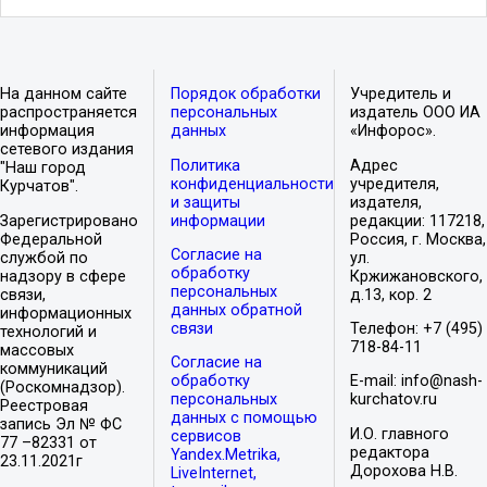
На данном сайте
Порядок обработки
Учредитель и
распространяется
персональных
издатель ООО ИА
информация
данных
«Инфорос».
сетевого издания
Политика
Адрес
"Наш город
конфиденциальности
учредителя,
Курчатов".
и защиты
издателя,
Зарегистрировано
информации
редакции: 117218,
Федеральной
Россия, г. Москва,
Согласие на
службой по
ул.
обработку
надзору в сфере
Кржижановского,
персональных
связи,
д.13, кор. 2
данных обратной
информационных
связи
Телефон: +7 (495)
технологий и
718-84-11
массовых
Согласие на
коммуникаций
обработку
E-mail: info@nash-
(Роскомнадзор).
персональных
kurchatov.ru
Реестровая
данных с помощью
запись Эл № ФС
И.О. главного
сервисов
77 –82331 от
редактора
Yandex.Metrika,
23.11.2021г
Дорохова Н.В.
LiveInternet,