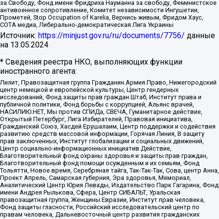
за Свободу, Фонд имени Фридриха Науманна за свободу, Феминистское
антивоенное сопротивление, Комитет независимости Ингушетии,
Прометей, Stop Occupation of Karelia, Вернись живым, Фридом Хаус,
СОТА медиа, Либерально-демократическая Лига Украины
Источник:
https://minjust.gov.ru/ru/documents/7756/
данные
на
13.05.2024
* Сведения реестра НКО, выполняющих функции
иностранного агента:
Лилит, Правозащитная группа Гражданин.Армия.Право, Нижегородский
центр немецкой и европейской культуры, Центр гендерных
исследований, Фонд защиты прав граждан Штаб, Институт права и
публичной политики, Фонд борьбы с коррупцией, Альянс врачей,
НАСИЛИЮ.НЕТ, Мы против СПИДа, СВЕЧА, Гуманитарное действие,
Открытый Петербург, Лига Избирателей, Правовая инициатива,
Гражданский Союз, Хасдей Ерушалаим, Центр поддержки и содействия
развитию средств массовой информации, Горячая Линия, В защиту
прав заключенных, Институт глобализации и социальных движений,
Центр социально-информационных инициатив Действие,
Благотворительный фонд охраны здоровья и защиты прав граждан,
Благотворительный фонд помощи осужденным и их семьям, Фонд
Тольятти, Новое время, Серебряная тайга, Так-Так-Так, Сова, центр Анна,
Проект Апрель, Самарская губерния, Эра здоровья, Мемориал,
Аналитический Центр Юрия Левады, Издательство Парк Гагарина, Фонд
имени Андрея Рылькова, Сфера, Центр СИБАЛЬТ, Уральская
правозащитная группа, Женщины Евразии, Институт прав человека,
Фонд защиты гласности, Российский исследовательский центр по
правам человека, Дальневосточный центр развития гражданских