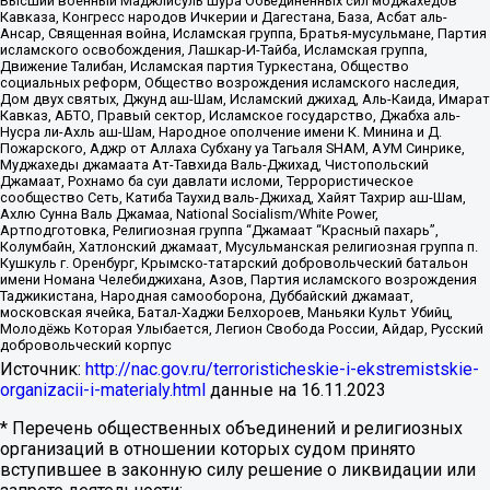
Высший военный Маджлисуль Шура Объединенных сил моджахедов
Кавказа, Конгресс народов Ичкерии и Дагестана, База, Асбат аль-
Ансар, Священная война, Исламская группа, Братья-мусульмане, Партия
исламского освобождения, Лашкар-И-Тайба, Исламская группа,
Движение Талибан, Исламская партия Туркестана, Общество
социальных реформ, Общество возрождения исламского наследия,
Дом двух святых, Джунд аш-Шам, Исламский джихад, Аль-Каида, Имарат
Кавказ, АБТО, Правый сектор, Исламское государство, Джабха аль-
Нусра ли-Ахль аш-Шам, Народное ополчение имени К. Минина и Д.
Пожарского, Аджр от Аллаха Субхану уа Тагьаля SHAM, АУМ Синрике,
Муджахеды джамаата Ат-Тавхида Валь-Джихад, Чистопольский
Джамаат, Рохнамо ба суи давлати исломи, Террористическое
сообщество Сеть, Катиба Таухид валь-Джихад, Хайят Тахрир аш-Шам,
Ахлю Сунна Валь Джамаа, National Socialism/White Power,
Артподготовка, Религиозная группа “Джамаат “Красный пахарь”,
Колумбайн, Хатлонский джамаат, Мусульманская религиозная группа п.
Кушкуль г. Оренбург, Крымско-татарский добровольческий батальон
имени Номана Челебиджихана, Азов, Партия исламского возрождения
Таджикистана, Народная самооборона, Дуббайский джамаат,
московская ячейка, Батал-Хаджи Белхороев, Маньяки Культ Убийц,
Молодёжь Которая Улыбается, Легион Свобода России, Айдар, Русский
добровольческий корпус
Источник:
http://nac.gov.ru/terroristicheskie-i-ekstremistskie-
organizacii-i-materialy.html
данные на
16.11.2023
* Перечень общественных объединений и религиозных
организаций в отношении которых судом принято
вступившее в законную силу решение о ликвидации или