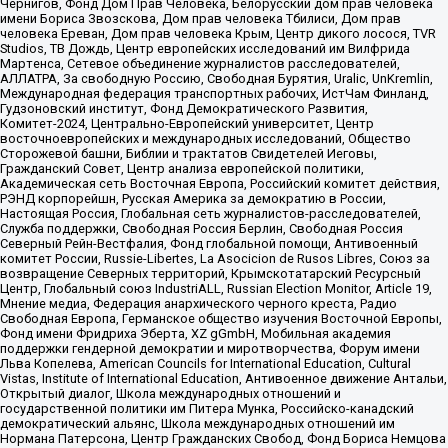
Чернигов, Фонд Дом Прав Человека, Белорусский дом прав человека
имени Бориса Звозскова, Дом прав человека Тбилиси, Дом прав
человека Ереван, Дом прав человека Крым, Центр дикого лосося, TVR
Studios, ТВ Дождь, Центр европейских исследований им Вилфрида
Мартенса, Сетевое объединение журналистов расследователей,
АЛЛАТРА, За свободную Россию, Свободная Бурятия, Uralic, UnKremlin,
Международная федерация транспортных рабочих, ИстЧам Финланд,
Гудзоновский институт, Фонд Демократического Развития,
Комитет-2024, Центрально-Европейский университет, Центр
восточноевропейских и международных исследований, Общество
Сторожевой башни, Библии и трактатов Свидетелей Иеговы,
Гражданский Совет, Центр анализа европейской политики,
Академическая сеть Восточная Европа, Российский комитет действия,
РЭНД корпорейшн, Русская Америка за демократию в России,
Настоящая Россия, Глобальная сеть журналистов-расследователей,
Служба поддержки, Свободная Россия Берлин, Свободная Россия
Северный Рейн-Вестфалия, Фонд глобальной помощи, Антивоенный
комитет России, Russie-Libertes, La Asocicion de Rusos Libres, Союз за
возвращение Северных территорий, Крымскотатарский Ресурсный
Центр, Глобальный союз IndustriALL, Russian Election Monitor, Article 19,
Мнение медиа, Федерация анархического черного креста, Радио
Свободная Европа, Германское общество изучения Восточной Европы,
Фонд имени Фридриха Эберта, XZ gGmbH, Мобильная академия
поддержки гендерной демократии и миротворчества, Форум имени
Льва Копелева, American Councils for International Education, Cultural
Vistas, Institute of International Education, Антивоенное движение Антальи,
Открытый диалог, Школа международных отношений и
государственной политики им Питера Мунка, Российско-канадский
демократический альянс, Школа международных отношений им
Нормана Патерсона, Центр Гражданских Свобод, Фонд Бориса Немцова