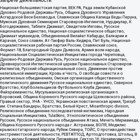
запрете деятельности:
Национал-большевистская партия, ВЕК РА, Рада земли Кубанской
Духовно Родовой Державы Русь, Община Духовного Управления
Асгардской Веси Беловодья, Славянская Община Капища Веды Перуна,
Мужская Духовная Семинария Староверов-Инглингов, Нурджулар, К
Богодержавию, Таблиги Джамаат, Свидетели Иеговы, Русское
национальное единство, Национал-социалистическое общество,
Джамаат мувахидов, Объединенный Вилайат Кабарды, Балкарии и
Карачая, Союз славян, Ат-Такфир Валь-Хиджра, Пит Буль, Национал-
социалистическая рабочая партия России, Славянский союз,
Формат-18, Благородный Орден Дьявола, Армия воли народа,
Национальная Социалистическая Инициатива города Череповца,
Духовно-Родовая Держава Русь, Русское национальное единство,
Древнерусской Инглистической церкви Православных Староверов-
Инглингов, Русский общенациональный союз, Движение против
нелегальной иммиграции, Кровь и Честь, О свободе совести и о
религиозных объединениях, Омская организация общественного
политического движения Русское национальное единство, Северное
Братство, Клуб Болельщиков Футбольного Клуба Динамо,
Файзрахманисты, Мусульманская религиозная организация п.
Боровский, Община Коренного Русского народа Щелковского района,
Правый сектор, УНА - УНСО, Украинская повстанческая армия, Тризуб
им. Степана Бандеры, Братство, Белый Крест, Misanthropic division,
Религиозное объединение последователей инглиизма, Народная
Социальная Инициатива, TulaSkins, Этнополитическое объединение
Русские, Русское национальное объединение Атака, Мечеть Мирмамеда,
Община Коренного Русского народа г. Астрахани, ВОЛЯ, Меджлис
крымскотатарского народа, Рубеж Севера, ТОЙС, О противодействии
экстремистской деятельности, РЕВТАТПОД, Артподготовка, Штольц, В
честь иконы Божией Матери Державная, Сектор 16, Независимость,