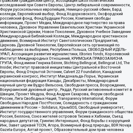
Пражский гражданский центр, Ассоциация школ политических
исследований при Совете Европы, Центр либеральной современности,
Форум русскоязычных европейцев, Немецко-русский обмен, Бард
колледж, Европейский выбор, Фонд Ходорковского, Оксфордский
российский фонд, Фонд Будущее России, Компания свободы
информации, Проект Медиа, Международное партнерство за права
человека, Духовное Управление Евангельских Христиан Украинской
Христианской Церкви, Новое Поколение, Духовное Учебное Заведение
Международный Библейский Колледж, Международное христианское
движение, Всемирный Институт Саентологических Предприятий,
Церковь Духовной Технологии, Европейская сеть организаций по
наблюдению за выборами, Республика Польша, СВОБОДНЫЙ ИДЕЛЬ-
УРАЛ, Ассоциация развития журналистики, IStories fonds, Королевский
Институт Международных Отношений, КРИМСЬКА ПРАВОЗАХИСНА
ГРУПА, Фонд имени Генриха Бёлля, Stichting Bellingcat, Bellingcat Ltd, The
Insider, Институт правовой инициативы Центральной и Восточной
Европы, Фонд Открытой Эстонии, Calvert 22 Foundation, Канадский
украинский конгресс, Институт Макдональда-Лорье, Украинская
национальная федерация Канады, Декабристы, Международный
научный центр им Вудро Вильсона, Свободная пресса, Возрождение,
Всеукраинский духовный центр , Риддл, Русский антивоенный комитет в
Швеции, Проект Медуза, Фонд Андрея Сахарова, Форум свободной
России, Лига Свободных Наций, Transparеncy International, Форум
Свободных Народов ПостРоссии, Солидарность с гражданским
движением в России – Solidarus, КрымSOS, Свободный университет,
Институт государственного управления, Форум гражданского общества
Россия, Беллона, Союз жителей островов Тисима и Хабомаи, Съезд
народных депутатов, Гринпис Интернешнл, Фонд борьбы с коррупцией
Инк, Завет церквей TCCN, Агора, Всемирный фонд природы, BDR Novaja
Gazeta-Europe, Алтай проект, Образовательный дом прав человека