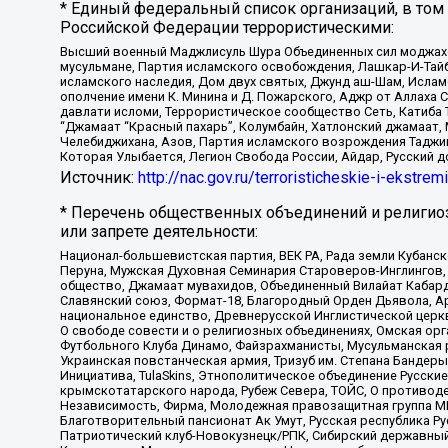
* Единый федеральный список организаций, в том
Российской Федерации террористическими:
Высший военный Маджлисуль Шура Объединенных сил моджахедо
мусульмане, Партия исламского освобождения, Лашкар-И-Тай
исламского наследия, Дом двух святых, Джунд аш-Шам, Ислам
ополчение имени К. Минина и Д. Пожарского, Аджр от Аллаха 
давлати исломи, Террористическое сообщество Сеть, Катиба Та
“Джамаат “Красный пахарь”, Колумбайн, Хатлонский джамаат, 
Челебиджихана, Азов, Партия исламского возрождения Таджи
Которая Улыбается, Легион Свобода России, Айдар, Русский 
Источник:
http://nac.gov.ru/terroristicheskie-i-ekstrem
* Перечень общественных объединений и религио
или запрете деятельности:
Национал-большевистская партия, ВЕК РА, Рада земли Кубан
Перуна, Мужская Духовная Семинария Староверов-Инглингов, 
общество, Джамаат мувахидов, Объединенный Вилайат Кабарды
Славянский союз, Формат-18, Благородный Орден Дьявола, А
национальное единство, Древнерусской Инглистической церк
О свободе совести и о религиозных объединениях, Омская ор
Футбольного Клуба Динамо, Файзрахманисты, Мусульманская р
Украинская повстанческая армия, Тризуб им. Степана Бандеры,
Инициатива, TulaSkins, Этнополитическое объединение Русски
крымскотатарского народа, Рубеж Севера, ТОЙС, О противоде
Независимость, Фирма, Молодежная правозащитная группа МПГ
Благотворительный пансионат Ак Умут, Русская республика Рус
Патриотический клуб-Новокузнецк/РПК, Сибирский державный 