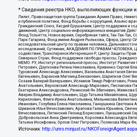
* Сведения реестра НКО, выполняющих функции ин
Лилит, Правозащитная группа Гражданин.Армия.Право, Нижего
и публичной политики, Фонд борьбы с коррупцией, Альянс вр
Гражданский Союз, Хасдей Ерушалаим, Центр поддержки и сод
движений, Центр социально-информационных инициатив Дейс
Фонд Тольятти, Новое время, Серебряная тайга, Так-Так-Так,
Парк Гагарина, Фонд имени Андрея Рылькова, Сфера, Центр С
исследовательский центр по правам человека, Дальневосточн
исследований, Сутяжник, АКАДЕМИЯ ПО ПРАВАМ ЧЕЛОВЕКА, Це
содействие, Трансперенси Интернешнл-Р, Центр Защиты Прав
Северных Стран, Фонд поддержки свободы прессы, Гражданск
МЕМО. РУ, Институт региональной прессы, Институт Развити
Петрович, Дзугкоева Регина Николаевна, Кривенко Сергей В
Туровский Александр Алексеевич, Васильева Анастасия Евген
Евгеньевич, Барахоев Магомед Бекханович, Шарипков Олег В
Созаев Валерий Валерьевич, Исламов Тимур Рифгатович, Рома
Анатольевич, Верховский Александр Маркович, Пислакова-Па
Екатерина Александровна, Рачинский Ян Збигневич, Жемкова 
Аверин Владимир Анатольевич, Щур Татьяна Михайловна, Щур
Кириллович, Флиге Ирина Анатольевна, Мельникова Валентин
Иванович, Голубева Елена Николаевна, Ганнушкина Светлана 
Шуманов Илья Вячеславович, Арапова Галина Юрьевна, Свечн
Вячеславовна, Литинский Леонид Борисович, Лукашевский Се
Добровольская Анна Дмитриевна, Королева Александра Евген
Татьяна Иосифовна, Орлов Олег Петрович, Полякова Мара Фе
Источник:
http://unro.minjust.ru/NKOForeignAgent.asp