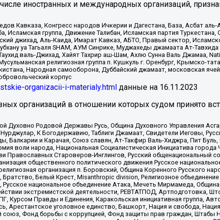
 числе иностранных и международных организаций, призна
в Кавказа, Конгресс народов Ичкерии и Дагестана, База, Асбат аль-Ан
ба, Исламская группа, Движение Талибан, Исламская партия Туркестан
ский джихад, Аль-Каида, Имарат Кавказ, АБТО, Правый сектор, Исламск
Субхану уа Тагьаля SHAM, АУМ Синрике, Муджахеды джамаата Ат-Тавхида
ухид валь-Джихад, Хайят Тахрир аш-Шам, Ахлю Сунна Валь Джамаа, Natio
Мусульманская религиозная группа п. Кушкуль г. Оренбург, Крымско-т
кистана, Народная самооборона, Дуббайский джамаат, московская ячей
добровольческий корпус
istskie-organizacii-i-materialy.html
данные на
16.11.2023
зных организаций в отношении которых судом принято вс
ской Духовно Родовой Державы Русь, Община Духовного Управления Асг
Нурджулар, К Богодержавию, Таблиги Джамаат, Свидетели Иеговы, Рус
, Балкарии и Карачая, Союз славян, Ат-Такфир Валь-Хиджра, Пит Буль,
рмия воли народа, Национальная Социалистическая Инициатива города 
ви Православных Староверов-Инглингов, Русский общенациональный сою
ганизация общественного политического движения Русское национально
елигиозная организация п. Боровский, Община Коренного Русского нар
 Братство, Белый Крест, Misanthropic division, Религиозное объединен
е, Русское национальное объединение Атака, Мечеть Мирмамеда, Община
йствии экстремистской деятельности, РЕВТАТПОД, Артподготовка, Што
, Курсом Правды и Единения, Каракольская инициативная группа, Автог
ь, Арестантское уголовное единство, Башкорт, Нация и свобода, Нация и
союз, Фонд борьбы с коррупцией, Фонд защиты прав граждан, Штабы На