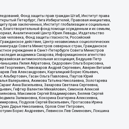
ледований, Фонд защиты прав граждан Штаб, Институт права
Открытый Петербург, Лига Избирателей, Правовая инициатива,
иту прав заключенных, Институт глобализации и социальных
н, Благотворительный фонд помощи осужденным и их семьям,
Мемориал, Аналитический Центр Юрия Левады, Издательство
рав человека, Фонд защиты гласности, Российский
 Гражданское действие, Центр независимых социологических
ининграде Совета Министров северных стран, Гражданское
астное учреждение в Санкт-Петербурге Совета Министров
 наследия академика Сахарова, Информационное агентство
Евразийская антимонопольная ассоциация, Бедушев Петр
 Чанышева Лилия Айратовна, Сидорович Ольга Борисовна,
гей Георгиевич, Пивоваров Андрей Сергеевич, Аверин Виталий
марев Лев Александрович, Каргалицкий Борис Юльевич,
с Альбертович, Гасан Ольга Павловна, Паутов Юрий
алья Валерьевна, Акимова Татьяна Николаевна, Золотарева
аранг Анна Васильевна, Захарова Светлана Сергеевна,
дьевич, Гефтер Валентин Михайлович, Симонов Алексей
рияновна, Максимов Сергей Владимирович, Беляев Сергей
 Людмила Залмановна, Кокорина Екатерина Алексеевна,
имировна, Подузов Сергей Васильевич, Протасова Ирина
Сухих Дарья Николаевна, Орлов Олег Петрович,
отухин Борис Андреевич, Левинсон Лев Семенович, Локшина