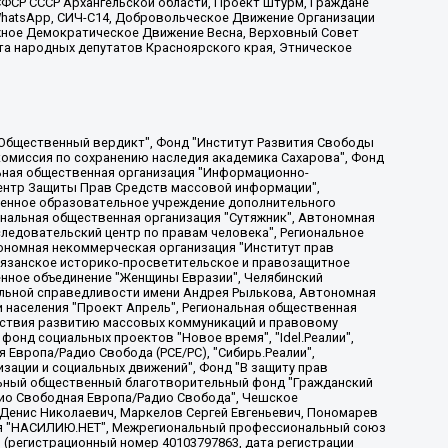
ФСР СССР Архангельской области, Проект Штурм, Граждане
, WhatsApp, СИЧ-С14, Добровольческое Движение Организации
жное Демократическое Движение Весна, Верховный Совет
та народных депутатов Красноярского края, Этническое
, Дальневосточное общественное движение "Маяк", Санкт-Петербургская ЛГБТ-инициативная группа "Выход", Инициативная группа ЛГБТ+ "Реверс", Алексеев Андрей Викторович, Бекбулатова Таисия Львовна, Беляев Иван Михайлович, Владыкина Елена Сергеевна, Гельман Марат Александрович, Никульшина Вероника Юрьевна, Толоконникова Надежда Андреевна, Шендерович Виктор Анатольевич, Общество с ограниченной ответственностью "Данное сообщение", Общество с ограниченной ответственностью Издательский дом "Новая глава", Айнбиндер Александра Александровна, Московский комьюнити-центр для ЛГБТ+инициатив, Благотворительный фонд развития филантропии, Deutsche Welle (Германия, Kurt-Schumacher-Strasse 3, 53113 Bonn), Борзунова Мария Михайловна, Воробьев Виктор Викторович, Голубева Анна Львовна, Константинова Алла Михайловна, Малкова Ирина Владимировна, Мурадов Мурад Абдулгалимович, Осетинская Елизавета Николаевна, Понасенков Евгений Николаевич, Ганапольский Матвей Юрьевич, Киселев Евгений Алексеевич, Борухович Ирина Григорьевна, Дремин Иван Тимофеевич, Дубровский Дмитрий Викторович, Красноярская региональная общественная организация поддержки и развития альтернативных образовательных технологий и межкультурных коммуникаций "ИНТЕРРА", Маяковская Екатерина Алексеевна, Фейгин Марк Захарович, Филимонов Андрей Викторович, Дзугкоева Регина Николаевна, Доброхотов Роман Александрович, Дудь Юрий Александрович, Елкин Сергей Владимирович, Кругликов Кирилл Игоревич, Сабунаева Мария Леонидовна, Семенов Алексей Владимирович, Шаинян Карен Багратович, Шульман Екатерина Михайловна, Асафьев Артур Валерьевич, Вахштайн Виктор Семенович, Венедиктов Алексей Алексеевич, Лушникова Екатерина Евгеньевна, Волков Леонид Михайлович, Невзоров Александр Глебович, Пархоменко Сергей Борисович, Сироткин Ярослав Николаевич, Кара-Мурза Владимир Владимирович, Баранова Наталья Владимировна, Гозман Леонид Яковлевич, Кагарлицкий Борис Юльевич, Климарев Михаил Валерьевич, Милов Владимир Станиславович, Автономная некоммерческая организация Краснодарский центр современного искусства "Типография", Моргенштерн Алишер Тагирович, Соболь Любовь Эдуардовна, Общество с ограниченной ответственностью "ЛИЗА НОРМ", Каспаров Гарри Кимович, Ходорковский Михаил Борисович, Общество с ограниченной ответственностью "Апрельские тезисы", Данилович Ирина Брониславовна, Кашин Олег Владимирович, Петров Николай Владимирович, Пивоваров Алексей Владимирович, Соколов Михаил Владимирович, Цветкова Юлия Владимировна, Чичваркин Евгений Александрович, Комитет против пыток/Команда против пыток, Общество с ограниченной ответственностью "Первый научный", Общество с ограниченной ответственностью "Вертолет и ко", Белоцерковская Вероника Борисовна, Кац Максим Евгеньевич, Лазарева Татьяна Юрьевна, Шаведдинов Руслан Табризович, Яшин Илья Валерьевич, Общество с ограниченной ответственностью "Иноагент ААВ", Алешковский Дмитрий Петрович, Альбац Евгения Марковна, Быков Дмитрий Львович, Галямина Юлия Евгеньевна, Лойко Сергей Леонидович, Мартынов Кирилл Константинович, Медведев Сергей Александрович, Крашенинников Федор Геннадиевич, Гордеева Катерина Вл