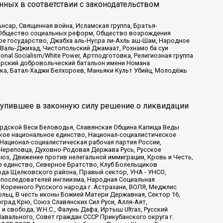
нных в соответствии с законодательством
сар, Священная война, Исламская группа, Братья-
а, Общество социальных реформ, Общество возрождения
ое государство, Джабха аль-Нусра ли-Ахль аш-Шам, Народное
 Валь-Джихад, Чистопольский Джамаат, Рохнамо ба суи
nal Socialism/White Power, Артподготовка, Религиозная группа
атарский добровольческий батальон имени Номана
ка, Батал-Хаджи Белхороев, Маньяки Культ Убийц, Молодёжь
тупившее в законную силу решение о ликвидации
ардской Веси Беловодья, Славянская Община Капища Веды
ское национальное единство, Национал-социалистическое
 Национал-социалистическая рабочая партия России,
Череповца, Духовно-Родовая Держава Русь, Русское
з, Движение против нелегальной иммиграции, Кровь и Честь,
е единство, Северное Братство, Клуб Болельщиков
ода Щелковского района, Правый сектор, УНА - УНСО,
ие последователей инглиизма, Народная Социальная
 Коренного Русского народа г. Астрахани, ВОЛЯ, Меджлис
льц, В честь иконы Божией Матери Державная, Сектор 16,
рад Крю, Союз Славянских Сил Руси, Алля-Аят,
 свобода, W.H.С., Фалунь Дафа, Иртыш Ultras, Русский
вального, Совет граждан СССР Прикубанского округа г.