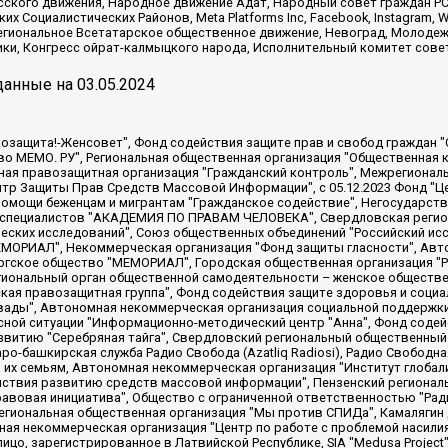
сского движения, Народное движение Адат, Народный совет граждан РС
х Социалистических Районов, Meta Platforms Inc, Facebook, Instagram
Региональное Всетатарское общественное движение, Невоград, Молоде
ки, Конгресс ойрат-калмыцкого народа, Исполнительный комитет сове
анные на
03.05.2024
 "Мы против СПИДа", Камалягин Денис Николаевич, Маркелов Сергей Евгеньевич, Пономарев Лев Александрович, Савицкая Людмила Алексеевна, Автономная некоммерческая организация "Центр по работе с проблемой насилия "НАСИЛИЮ.НЕТ", Межрегиональный профессиональный союз работников здравоохранения "Альянс врачей", Юридическое лицо, зарегистрированное в Латвийской Республике, SIA "Medusa Project" (регистрационный номер 40103797863, дата регистрации 10.06.2014), Некоммерческая организация "Фонд по борьбе с коррупцией", Автономная некоммерческая организация "Институт права и публичной политики", Баданин Роман Сергеевич, Гликин Максим Александрович, Железнова Мария Михайловна, Лукьянова Юлия Сергеевна, Маетная Елизавета Витальевна, Маняхин Петр Борисович, Чуракова Ольга Владимировна, Ярош Юлия Петровна, Юридическое лицо "The Insider SIA", зарегистрированное в Риге, Латвийская Республика (дата регистрации 26.06.2015), являющееся администратором доменного имени интернет-издания "The Insider SIA", https://theins.ru, Постернак Алексей Евгеньевич, Рубин Михаил Аркадьевич, Анин Роман Александрович, Юридическое лицо Istories fonds, зарегистрированное в Латвийской Республике (регистрационный номер 50008295751, дата регистрации 24.02.2020), Великовский Дмитрий Александрович, Долинина Ирина Николаевна, Мароховская Алеся Алексеевна, Шлейнов Роман Юрьевич, Шмагун Олеся Валентиновна, Общество с ограниченной ответственностью "Альтаир 2021", Общество с ограниченной ответственностью "Вега 2021", Общество с ограниченной ответственностью "Главный редактор 2021", Общество с ограниченной ответственностью "Ромашки монолит", Важенков Артем Валерьевич, Ивановская областная общественная организация "Центр гендерных исследований", Гурман Юрий Альбертович, Медиапроект "ОВД-Инфо", Егоров Владимир Владимирович, Жилинский Владимир Александрович, Общество с ограниченной ответственностью "ЗП", Иванова София Юрьевна, Карезина Инна Павловна, Кильтау Екатерина Викторовна, Петров Алексей Викторович, Пискунов Сергей Евгеньевич, Смирнов Сергей Сергеевич, Тихонов Михаил Сергеевич, Общество с ограниченной ответственностью "ЖУРНАЛИСТ-ИНОСТРАННЫЙ АГЕНТ", Арапова Галина Юрьевна, Вольтская Татьяна Анатольевна, Американская компания "Mason G.E.S. Anonymous Foundation" (США), являющаяся владельцем интернет-издания https://mnews.world/, Компания "Stichting Bellingcat", зарегистрированная в Нидерландах (дата регистрации 11.07.2018), Захаров Андрей Вячеславович, Клепиковская Екатерина Дмитриевна, Общество с ограниченной ответственностью "МЕМО", Перл Роман Александрович, Симонов Евгений Алексеевич, Соловьева Елена Анатольевна, Сотников Даниил Владимирович, Сурначева Елизавета Дмитриевна, Автономная некоммерческая организация по защите прав человека и информированию населения "Якутия – Наше Мнение", Общество с ограниченной ответственностью "Москоу диджитал медиа", с 26.01.2023 Общество с ограниченной ответственностью "Чайка Белые сады", Ветошкина Валерия Валерьевна, Заговора Максим Александрович, Межрегиональное общественное движение "Российская ЛГБТ - сеть", Оленичев Максим Владимирович, Павлов Иван Юрьевич, Скворцова Елена Сергеевна, Общество с ограниченной ответственностью "Как бы инагент", Кочетков Игорь Викторович, Общество с ограниченной ответственностью "Честные выборы", Еланчик Олег Александрович, Общество с ограниченной ответственностью "Нобелевский призыв", Гималова Регина Эмилевна, Григорьев Андрей Валерьевич, Григорьева Алина Александровна, Ассоциация по содействию защите прав призывников, альтернативнослужащих и военнослужащих "Правозащитная группа "Гражданин.Армия.Право", Хисамова Регина Фаритовна, Автономная некоммерческая организация по реализации социально-правовых программ "Лилит"