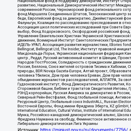
Национальный фонд в поддержку демократии, Институт Откр
развитию, Национальный Демократический Институт Междуна
современной России, Черноморский фонд регионального сот
фонд Маршалла Соединенных Штатов, Тихоокеанский центр за
беде, Европейский фонд за демократию, Джеймстаунский фонд
Фалуньгун, Коалиция по расследованию преследования в отно
Ассоциация школ политических исследований при Совете Евр
выбор, Фонд Ходорковского, Оксфордский российский фонд, 
Управление Евангельских Христиан Украинской Христианской
движение, Всемирный Институт Саентологических Предприяти
ИДЕЛЬ-УРАЛ, Ассоциация развития журналистики, IStories fo
Bellingcat, Bellingcat Ltd, The Insider, Институт правовой ин
Макдональда-Лорье, Украинская национальная федерация Кан
центр , Риддл, Русский антивоенный комитет в Швеции, Проект
Народов ПостРоссии, Солидарность с гражданским движением 
Россия, Беллона, Союз жителей островов Тисима и Хабомаи, 
природы, BDR Novaja Gazeta-Europe, Алтай проект, Образова
человека Тбилиси, Дом прав человека Ереван, Дом прав челов
объединение журналистов расследователей, АЛЛАТРА, За своб
Гудзоновский институт, Фонд Демократического Развития, К
Сторожевой башни, Библии и трактатов Свидетелей Иеговы, Г
РЭНД корпорейшн, Русская Америка за демократию в России, 
Северный Рейн-Вестфалия, Фонд глобальной помощи, Антивоенн
Ресурсный Центр, Глобальный союз IndustriALL, Russian Electi
Восточной Европы, Фонд имени Фридриха Эберта, XZ gGmbH, М
International Education, Cultural Vistas, Institute of Intern
Мунка, Российско-канадский демократический альянс, Школа
Фридриха Науманна за свободу, Феминистское антивоенное соп
Либерально-демократическая Лига Украины
Источник:
https://minjust.gov.ru/ru/documents/7756/
д