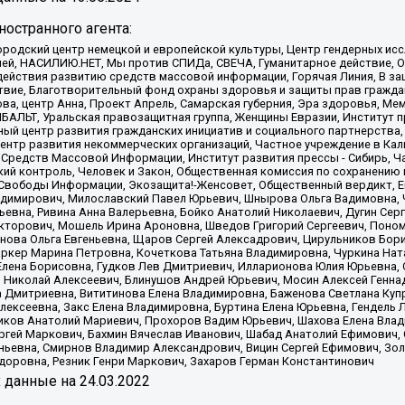
остранного агента:
родский центр немецкой и европейской культуры, Центр гендерных исс
ачей, НАСИЛИЮ.НЕТ, Мы против СПИДа, СВЕЧА, Гуманитарное действие, 
ействия развитию средств массовой информации, Горячая Линия, В защ
твие, Благотворительный фонд охраны здоровья и защиты прав гражда
 Сова, центр Анна, Проект Апрель, Самарская губерния, Эра здоровья, 
ИБАЛЬТ, Уральская правозащитная группа, Женщины Евразии, Институт п
ый центр развития гражданских инициатив и социального партнерства,
нтр развития некоммерческих организаций, Частное учреждение в Кал
 Средств Массовой Информации, Институт развития прессы - Сибирь, Ч
ий контроль, Человек и Закон, Общественная комиссия по сохранению
я Свободы Информации, Экозащита!-Женсовет, Общественный вердикт, 
ладимирович, Милославский Павел Юрьевич, Шнырова Ольга Вадимовна,
ьевна, Ривина Анна Валерьевна, Бойко Анатолий Николаевич, Дугин Сер
икторович, Мошель Ирина Ароновна, Шведов Григорий Сергеевич, Поно
нова Ольга Евгеньевна, Щаров Сергей Алексадрович, Цирульников Бори
ркер Марина Петровна, Кочеткова Татьяна Владимировна, Чуркина Нат
Елена Борисовна, Гудков Лев Дмитриевич, Илларионова Юлия Юрьевна, С
 Николай Алексеевич, Блинушов Андрей Юрьевич, Мосин Алексей Генна
а Дмитриевна, Вититинова Елена Владимировна, Баженова Светлана Куп
Алексеевна, Закс Елена Владимировна, Буртина Елена Юрьевна, Гендель
иков Анатолий Мариевич, Прохоров Вадим Юрьевич, Шахова Елена Влад
ргей Маркович, Бахмин Вячеслав Иванович, Шабад Анатолий Ефимович, 
ьевна, Смирнов Владимир Александрович, Вицин Сергей Ефимович, Зол
доровна, Резник Генри Маркович, Захаров Герман Константинович
x
данные на
24.03.2022