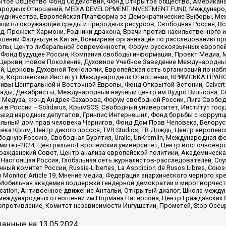
ытое Общество Фонд Содействия, Фонд Открытое общество, Американо
родных Отношений, MEDIA DEVELOPMENT INVESTMENT FUND, Международн
рудничества, Европейская Платформа за Демократические Выборы, Ме
щиты окружающей среды и природных ресурсов, Свободная Россия, Все
, Прожект Хармони, Родники дракона, Врачи против насильственного и
шении Фалуньгун в Китае, Всемирная организация по расследованию пр
опы, Центр либеральной современности, Форум русскоязычных европей
Фонд Будущее России, Компания свободы информации, Проект Медиа, 
 Церкви, Новое Поколение, Духовное Учебное Заведение Международн
й, Церковь Духовной Технологии, Европейская сеть организаций по н
nds, Королевский Институт Международных Отношений, КРИМСЬКА ПРАВОЗ
ициативы Центральной и Восточной Европы, Фонд Открытой Эстонии, Calver
ады, Декабристы, Международный научный центр им Вудро Вильсона, С
 Медуза, Фонд Андрея Сахарова, Форум свободной России, Лига Свободны
в России – Solidarus, КрымSOS, Свободный университет, Институт гос
Съезд народных депутатов, Гринпис Интернешнл, Фонд борьбы с коррупц
тельный дом прав человека Чернигов, Фонд Дом Прав Человека, Белору
ека Крым, Центр дикого лосося, TVR Studios, ТВ Дождь, Центр европей
одную Россию, Свободная Бурятия, Uralic, UnKremlin, Международная ф
омитет-2024, Центрально-Европейский университет, Центр восточноев
ражданский Совет, Центр анализа европейской политики, Академическа
Настоящая Россия, Глобальная сеть журналистов-расследователей, Слу
ый комитет России, Russie-Libertes, La Asocicion de Rusos Libres, С
on Monitor, Article 19, Мнение медиа, Федерация анархического черного
обильная академия поддержки гендерной демократии и миротворчества,
ational Education, Антивоенное движение Антальи, Открытый диалог, Школа 
 международных отношений им Нормана Патерсона, Центр Гражданских 
ротивление, Комитет независимости Ингушетии, Прометей, Stop Occupat
анные на
13.05.2024