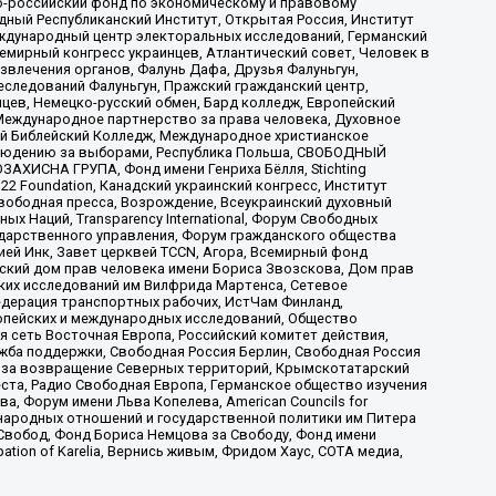
-российский фонд по экономическому и правовому
ый Республиканский Институт, Открытая Россия, Институт
ждународный центр электоральных исследований, Германский
мирный конгресс украинцев, Атлантический совет, Человек в
звлечения органов, Фалунь Дафа, Друзья Фалуньгун,
еследований Фалуньгун, Пражский гражданский центр,
цев, Немецко-русский обмен, Бард колледж, Европейский
Международное партнерство за права человека, Духовное
ый Библейский Колледж, Международное христианское
аблюдению за выборами, Республика Польша, СВОБОДНЫЙ
АХИСНА ГРУПА, Фонд имени Генриха Бёлля, Stichting
t 22 Foundation, Канадский украинский конгресс, Институт
вободная пресса, Возрождение, Всеукраинский духовный
х Наций, Transparеncy International, Форум Свободных
ударственного управления, Форум гражданского общества
ией Инк, Завет церквей TCCN, Агора, Всемирный фонд
сский дом прав человека имени Бориса Звозскова, Дом прав
ских исследований им Вилфрида Мартенса, Сетевое
едерация транспортных рабочих, ИстЧам Финланд,
ропейских и международных исследований, Общество
я сеть Восточная Европа, Российский комитет действия,
жба поддержки, Свободная Россия Берлин, Свободная Россия
оюз за возвращение Северных территорий, Крымскотатарский
 креста, Радио Свободная Европа, Германское общество изучения
 Форум имени Льва Копелева, American Councils for
международных отношений и государственной политики им Питера
Свобод, Фонд Бориса Немцова за Свободу, Фонд имени
ion of Karelia, Вернись живым, Фридом Хаус, СОТА медиа,