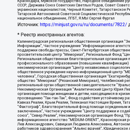
Краснодара, Мужское государство, Народное объединение ру
СССР, Держава Союз Советских Светлых Родов, Совет Советски
украинских националистов, Черный Комитет, Татарстанское 
Татарской Автономной Советской Социалистической Республи
национальное объединение, ЛГБТ, Я.МЫ Сергей Фургал
Источник:
https://minjust.gov.ru/ru/documents/7822/
д
* Реестр иностранных агентов:
Калининградская региональная общественная организация "Экозащита!-Женсовет", Фонд содействия защите прав и свобод граждан "Общественный вердикт", Фонд "Институт Развития Свободы Информации", Частное учреждение "Информационное агентство МЕМО. РУ", Региональная общественная организация "Общественная комиссия по сохранению наследия академика Сахарова", Фонд поддержки свободы прессы, Санкт-Петербургская общественная правозащитная организация "Гражданский контроль", Межрегиональная общественная организация "Информационно-просветительский центр "Мемориал", Региональный Фонд "Центр Защиты Прав Средств Массовой Информации", с 05.12.2023 Фонд "Центр Защиты Прав Средств массовой информации", Региональная общественная благотворительная организация помощи беженцам и мигрантам "Гражданское содействие", Негосударственное образовательное учреждение дополнительного профессионального образования (повышение квалификации) специалистов "АКАДЕМИЯ ПО ПРАВАМ ЧЕЛОВЕКА", Свердловская региональная общественная организация "Сутяжник", Автономная некоммерческая организация "Центр независимых социологических исследований", Союз общественных объединений "Российский исследовательский центр по правам человека", Региональное общественное учреждение научно-информационный центр "МЕМОРИАЛ", Некоммерческая организация "Фонд защиты гласности", Автономная некоммерческая организация "Институт прав человека", Городская общественная организация "Екатеринбургское общество "МЕМОРИАЛ", Городская общественная организация "Рязанское историко-просветительское и правозащитное общество "Мемориал" (Рязанский Мемориал), Челябинский региональный орган общественной самодеятельности – женское общественное объединение "Женщины Евразии", Челябинский региональный орган общественной самодеятельности "Уральская правозащитная группа", Фонд содействия защите здоровья и социальной справедливости имени Андрея Рылькова, Автономная Некоммерческая Организация "Аналитический Центр Юрия Левады", Автономная некоммерческая организация социальной поддержки населения "Проект Апрель", Региональная общественная организация помощи женщинам и детям, находящимся в кризисной ситуации "Информационно-методический центр "Анна", Фонд содействия развитию массовых коммуникаций и правовому просвещению "Так-так-Так", Фонд содействия устойчивому развитию "Серебряная тайга", Свердловский региональный общественный фонд социальных проектов "Новое время", "Idel.Реалии", Кавказ.Реалии, Крым.Реалии, Телеканал Настоящее Время, Татаро-башкирская служба Радио Свобода (Azatliq Radiosi), Радио Свободная Европа/Радио Свобода (PCE/PC), "Сибирь.Реалии", "Фактограф", Благотворительный фонд помощи осужденным и их семьям, Автономная некоммерческая организация "Институт глобализации и социальных движений", Фонд "В защиту прав заключенных", Частное учреждение "Центр поддержки и содействия развитию средств массовой информации", Пензенский региональный общественный благотворительный фонд "Гражданский союз", "Север.Реалии", Некоммерческая организация Фонд "Правовая инициатива", Общество с ограниченной ответственностью "Радио Свободная Европа/Радио Свобода", Чешское информационное агентство "MEDIUM-ORIENT", Красноярская региональная общественная организация