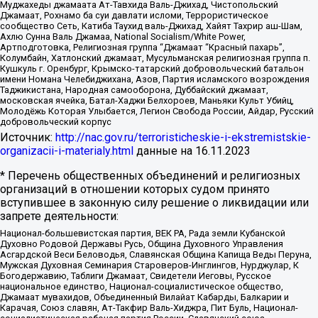
Муджахеды джамаата Ат-Тавхида Валь-Джихад, Чистопольский
Джамаат, Рохнамо ба суи давлати исломи, Террористическое
сообщество Сеть, Катиба Таухид валь-Джихад, Хайят Тахрир аш-Шам,
Ахлю Сунна Валь Джамаа, National Socialism/White Power,
Артподготовка, Религиозная группа “Джамаат “Красный пахарь”,
Колумбайн, Хатлонский джамаат, Мусульманская религиозная группа п.
Кушкуль г. Оренбург, Крымско-татарский добровольческий батальон
имени Номана Челебиджихана, Азов, Партия исламского возрождения
Таджикистана, Народная самооборона, Дуббайский джамаат,
московская ячейка, Батал-Хаджи Белхороев, Маньяки Культ Убийц,
Молодёжь Которая Улыбается, Легион Свобода России, Айдар, Русский
добровольческий корпус
Источник:
http://nac.gov.ru/terroristicheskie-i-ekstremistskie-
organizacii-i-materialy.html
данные на
16.11.2023
* Перечень общественных объединений и религиозных
организаций в отношении которых судом принято
вступившее в законную силу решение о ликвидации или
запрете деятельности:
Национал-большевистская партия, ВЕК РА, Рада земли Кубанской
Духовно Родовой Державы Русь, Община Духовного Управления
Асгардской Веси Беловодья, Славянская Община Капища Веды Перуна,
Мужская Духовная Семинария Староверов-Инглингов, Нурджулар, К
Богодержавию, Таблиги Джамаат, Свидетели Иеговы, Русское
национальное единство, Национал-социалистическое общество,
Джамаат мувахидов, Объединенный Вилайат Кабарды, Балкарии и
Карачая, Союз славян, Ат-Такфир Валь-Хиджра, Пит Буль, Национал-