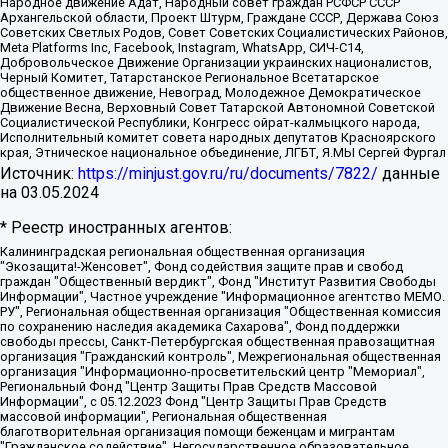
Народное движение Адат, Народный совет граждан РСФСР СССР
Архангельской области, Проект Штурм, Граждане СССР, Держава Союз
Советских Светлых Родов, Совет Советских Социалистических Районов,
Meta Platforms Inc, Facebook, Instagram, WhatsApp, СИЧ-С14,
Добровольческое Движение Организации украинских националистов,
Черный Комитет, Татарстанское Региональное Всетатарское
общественное движение, Невоград, Молодежное Демократическое
Движение Весна, Верховный Совет Татарской Автономной Советской
Социалистической Республики, Конгресс ойрат-калмыцкого народа,
Исполнительный комитет совета народных депутатов Красноярского
края, Этническое национальное объединение, ЛГБТ, Я.МЫ Сергей Фургал
Источник:
https://minjust.gov.ru/ru/documents/7822/
данные
на
03.05.2024
* Реестр иностранных агентов:
Калининградская региональная общественная организация "Экозащита!-Женсовет", Фонд содействия защите прав и свобод граждан "Общественный вердикт", Фонд "Институт Развития Свободы Информации", Частное учреждение "Информационное агентство МЕМО. РУ", Региональная общественная организация "Общественная комиссия по сохранению наследия академика Сахарова", Фонд поддержки свободы прессы, Санкт-Петербургская общественная правозащитная организация "Гражданский контроль", Межрегиональная общественная организация "Информационно-просветительский центр "Мемориал", Региональный Фонд "Центр Защиты Прав Средств Массовой Информации", с 05.12.2023 Фонд "Центр Защиты Прав Средств массовой информации", Региональная общественная благотворительная организация помощи беженцам и мигрантам "Гражданское содействие", Негосударственное образовательное учреждение дополнительного профессионального образования (повышение квалификации) специалистов "АКАДЕМИЯ ПО ПРАВАМ ЧЕЛОВЕКА", Свердловская региональная общественная организация "Сутяжник", Автономная некоммерческая организация "Центр независимых социологических исследований", Союз общественных объединений "Российский исследовательский центр по правам человека", Региональное общественное учреждение научно-информационный центр "МЕМОРИАЛ", Некоммерческая организация "Фонд защиты гласности", Автономная некоммерческая организация "Институт прав человека", Городская общественная организация "Екатеринбургское общество "МЕМОРИАЛ", Городская общественная организация "Рязанское историко-просветительское и правозащитное общество "Мемориал" (Рязанский Мемориал), Челябинский региональный орган общественной самодеятельности – женское общественное объединение "Женщины Евразии", Челябинский региональный орган общественной самодеятельности "Уральская правозащитная группа", Фонд содействия защите здоровья и социальной справедливости имени Андрея Рылькова, Автономная Некоммерческая Организация "Аналитический Центр Юрия Левады", Автономная некоммерческая организация социальной поддержки населения "Проект Апрель", Региональная общественная организация помощи женщинам и детям, находящимся в кризисной ситуации "Информационно-методический центр "Анна", Фонд содействия развитию массовых коммуникаций и правовому просвещению "Так-так-Так", Фонд содействия устойчивому развитию "Серебряная тайга", Свердловский региональный общественный фонд социальных проектов "Новое время", "Idel.Реалии", Кавказ.Реалии, Крым.Реалии, Телеканал Настоящее Время, Татаро-башкирская служба Радио Свобода (Azatliq Radiosi), Радио Свободная Европа/Радио Свобода (PCE/PC), "Сибирь.Реалии", "Фактограф", Благотворительный фонд помощи осужденным и их семьям, Автономная некоммерческая организация "Институт глобализации и социальных движений", Фонд "В защиту прав заключенных", Частное учреждение "Центр поддержки и содействия развитию средств массовой информации", Пензенский региональный общественный благотворительный фонд "Гражданский союз", "Север.Реалии", Некоммерческая организация Фонд "Правовая инициатива", Общество с ограниченной ответственностью "Радио Свободная Европа/Радио Свобода", Чешское информационное агентство "MEDIUM-ORIENT", Красноярская региональная общественная организация "Мы против СПИДа", Камалягин Денис Николаевич, Маркелов Сергей Евгеньевич, Пономарев Лев Александрович, Савицкая Людмила Алексеевна, Автономная некоммерческая организация "Центр по работе с проблемой насилия "НАСИЛИЮ.НЕТ", Межрегиональный профессиональный союз работников здравоохранения "Альянс врачей", Юридическое лицо, зарегистрированное в Латвийской Республике, SIA "Medusa Project" (регистрационный номер 40103797863, дата регистрации 10.06.2014), Некоммерческая организация "Фонд по борьбе с коррупцией", Автономная некоммерческая организация "Институт права и публичной политики", Баданин Роман Сергеевич, Гликин Максим Александрович, Железнова Мария Михайловна, Лукьянова Юлия Сергеевна, Маетная Елизавета Витальевна, Маняхин Петр Борисович, Чуракова Ольга Владимировна, Ярош Юлия Петровна, Юридическое лицо "The Insider SIA", зарегистрированное в Риге, Латвийская Республика (дата регистрации 26.06.2015), являющееся администратором доменного имени интернет-издания "The Insider SIA", https://theins.ru, Постернак Алексей Евгеньевич, Рубин Михаил Аркадьевич, Анин Роман Александрович, Юридическое лицо Istories fonds, зарегистрированное в Латвийской Республике (регистрационный номер 50008295751, дата регистрации 24.02.2020), Великовский Дмитрий Александрович, Долинина Ирина Николаевна, Мароховская Алеся Алексеевна, Шлейнов Роман Юрьевич, Шмагун Олеся Валентиновна, Общество с ограниченной ответственностью "Альтаир 2021", Общество с ограниченной ответственностью "Вега 2021", Общество с ограниченной ответственностью "Главный редактор 2021", Общество с ограниченной ответственностью "Ромашки монолит", Важенков Артем Валерьевич, Ивановская областная общественная организация "Центр гендерных исследований", Гурман Юрий Альбертович, Медиапроект "ОВД-Инфо", Егоров Владимир Владимирович, Жилинский Владимир Александрович, Общество с ограниченной ответственностью "ЗП", Иванова София Юрьевна, Карезина Инна Павловна, Кильтау Екатерина Викторовна, Петров Алексей Викторович, Пискунов Сергей Евгеньевич, Смирнов Сергей Сергеевич, Тихонов Михаил Сергеевич, Общество с ограниченной ответственностью "ЖУРНАЛИСТ-ИНОСТРАННЫЙ АГЕНТ", Арапова Галина Юрьевна, Вольтская Татьяна Анатольевна, Американская компания "Mason G.E.S. Anonymous Foundation" (США), являющаяся владельцем интернет-издания https://mnews.world/, Компания "Stichting Bellingcat", зарегистрированная в Нидерландах (дата регистрации 11.07.2018), Захаров Андрей Вячеславович, Клепиковская Екатерина Дмитриевна, Общество с ограниченной ответственностью "МЕМО", Перл Роман Александрович, Симонов Евгений Алексеевич, Соловьева Елена Анатольевна, Сотников Даниил Владимирович, Сурначева Елизавета Дмитриевна, Автономная некоммерческая организация по защите прав человека и информированию населения "Якутия – Наше Мнение", Общество с ограниченной ответственностью "Москоу диджитал медиа", с 26.01.2023 Общество с ограниченной ответственностью "Чайка Белые сады", Ветошкина Валерия Валерьевна, Заговора Максим Александрович, Межрегиональное общественное движение "Российская ЛГБТ - сеть", Оленичев Максим Владимирович, Павлов Иван Юрьевич, Скворцова Елена Сергеевна, Общество с ограниченной ответственностью "Как бы инагент", Кочетков Игорь Викторович, Общество с ограниченной ответственностью "Честные выборы", Еланчик Олег Александрович, Общество с ограниченной ответственностью "Нобелевский призыв", Гималова Регина Эмилевна, Григорьев Андрей Валерьевич, Григорьева Алина Александровна, Ассоциация по содействию защите прав призывников, альтернативнослужащих и военнослужащих "Правозащитная группа "Гражданин.Армия.Право", Хисамова Регина Фаритовна, Автономная некоммерческая организация по реализации социально-правовых программ "Лилит", Дальневосточное общественное движение "Маяк", Санкт-Петербургская ЛГБТ-инициативная группа "Выход", Инициативная группа ЛГБТ+ "Реверс", Алексеев Андрей Викторович, Бекбулатова Таисия Львовна, Беляев Иван Михайлович, Владыкина Елена Сергеевна, Гельман Марат Александрович, Никульшина Вероника Юрьевна, Толоконникова Надежда Андреевна, Шендерович Виктор Анатольевич, Общество с ограниченной ответственностью "Данное сообщение", Общество с ограниченной ответственностью Издательский дом "Новая глава", Айнбиндер Александра Александровна, Московский комьюнити-центр для ЛГБТ+инициатив, Благотворительный фонд развития филантропии, Deutsche Welle (Германия, Kurt-Schumacher-Strasse 3, 53113 Bonn), Борзунова Мария Михайловна, Воробьев Виктор Викторович, Голубева Анна Львовна, Константинова Алла Михайловна, Малкова Ирина Владимировна, Мурадов Мурад Абдулгалимович, Осетинская Елизавета Николаевна, Понасенков Евгений Николаевич, Ганапольский Матвей Юрьевич, Киселев Евгений Алексеевич, Борухович Ирина Григорьевна, Дремин Иван Тимофеевич, Дубровский Дмитрий Викторович, Красноярская региональная общественная организация поддержки и развития альтернативных образовательных технологий и межкультурных коммуникаций "ИНТЕРРА", Маяковская Екатерина Алексеевна, Фейгин Марк Захарович, Филимонов Андрей Викторович, Дзугкоева Регина Николаевна, Доброхотов Роман Александрович, Дудь Юрий Александрович, Елкин Сергей Владимирович, Кругликов Кирилл Игоревич, Сабунаева Мария Леонидовна, Семенов Алексей Владимирович, Шаинян Карен Багратович, Шульман Екатерина Михайловна, Асафьев Артур Валерьевич, Вахштайн Виктор Семенович, Венедиктов Алексей Алексеевич, Лушникова Екатерина Евгеньевна, Волков Леонид Михайлович, Невзоров Александр Глебович, Пархоменко Сергей Борисович, Сироткин Ярослав Николаевич, Кара-Мурза Владимир Владимирович, Баранова Наталья Владимировна, Гозман Леонид Яковлевич, Кагарлицкий Борис Юльевич, Климарев Михаил Валерьевич, Милов Владимир Станиславович, Автономная некоммерческая организация Краснодарский центр современного искусства "Типография", Моргенштерн Алишер Тагирович, Соболь Любовь Эдуардовна, Общество с ограниченной ответственностью "ЛИЗА НОРМ", Каспаров Гарри Кимович, Ходорковский Михаил Борисович, Общество с ограниченной ответственностью "Апрельские тезисы", Данилович Ирина Брониславовна, Кашин Олег Владимирович, Петров Николай Владимирович, Пивоваров Алексей Владимирович, Соколов Михаил Владимирович, Цветкова Юлия Владимировна, Чичваркин Евгений Александрович, Комитет против пыток/Команда против пыток, Общество с ограниченной ответственностью "Первый научный", Общество с ограниченной ответственностью "Вертолет и ко", Белоцерковская Вероника Борисовна, Кац Максим Евгеньевич, Лазарева Татьяна Юрьевна, Шаведдинов Руслан Табризович, Яшин Илья Валерьевич, Общество с ограниченной ответственностью "Иноагент ААВ", Алешковский Дмитрий Петрович, Альбац Евгения Марковна, Быков Дмитрий Львович, Галямина Юлия Евгеньевна, Лойко Сергей Леонидович, Мартынов Кирилл Константинович, Медведев Сергей Александрович, Крашенинников Федор Геннадиевич, Гордеева Катерина Вл