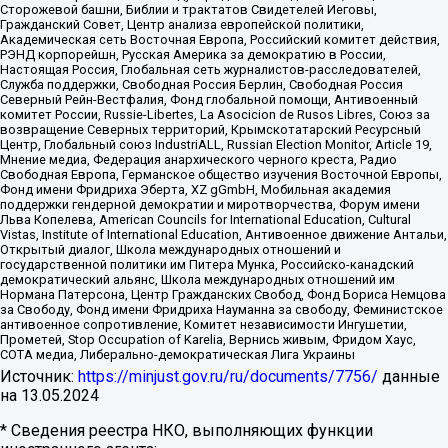
Сторожевой башни, Библии и трактатов Свидетелей Иеговы,
Гражданский Совет, Центр анализа европейской политики,
Академическая сеть Восточная Европа, Российский комитет действия,
РЭНД корпорейшн, Русская Америка за демократию в России,
Настоящая Россия, Глобальная сеть журналистов-расследователей,
Служба поддержки, Свободная Россия Берлин, Свободная Россия
Северный Рейн-Вестфалия, Фонд глобальной помощи, Антивоенный
комитет России, Russie-Libertes, La Asocicion de Rusos Libres, Союз за
возвращение Северных территорий, Крымскотатарский Ресурсный
Центр, Глобальный союз IndustriALL, Russian Election Monitor, Article 19,
Мнение медиа, Федерация анархического черного креста, Радио
Свободная Европа, Германское общество изучения Восточной Европы,
Фонд имени Фридриха Эберта, XZ gGmbH, Мобильная академия
поддержки гендерной демократии и миротворчества, Форум имени
Льва Копелева, American Councils for International Education, Cultural
Vistas, Institute of International Education, Антивоенное движение Антальи,
Открытый диалог, Школа международных отношений и
государственной политики им Питера Мунка, Российско-канадский
демократический альянс, Школа международных отношений им
Нормана Патерсона, Центр Гражданских Свобод, Фонд Бориса Немцова
за Свободу, Фонд имени Фридриха Науманна за свободу, Феминистское
антивоенное сопротивление, Комитет независимости Ингушетии,
Прометей, Stop Occupation of Karelia, Вернись живым, Фридом Хаус,
СОТА медиа, Либерально-демократическая Лига Украины
Источник:
https://minjust.gov.ru/ru/documents/7756/
данные
на
13.05.2024
* Сведения реестра НКО, выполняющих функции