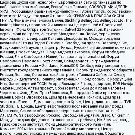
Церковь Духовной Технологии, Европейская сеть организаций по
наблюдению за выборами, Республика Польша, СВОБОДНЫЙ ИДЕЛЬ-
УРАЛ, Ассоциация развития журналистики, IStories fonds, Королевский
Институт Международных Отношений, КРИМСЬКА ПРАВОЗАХИСНА
ГРУПА, Фонд имени Генриха Бёлля, Stichting Bellingcat, Bellingcat Ltd, The
Insider, Институт правовой инициативы Центральной и Восточной
Европы, Фонд Открытой Эстонии, Calvert 22 Foundation, Канадский
украинский конгресс, Институт Макдональда-Лорье, Украинская
национальная федерация Канады, Декабристы, Международный
научный центр им Вудро Вильсона, Свободная пресса, Возрождение,
Всеукраинский духовный центр , Риддл, Русский антивоенный комитет в
Швеции, Проект Медуза, Фонд Андрея Сахарова, Форум свободной
России, Лига Свободных Наций, Transparеncy International, Форум
Свободных Народов ПостРоссии, Солидарность с гражданским
движением в России – Solidarus, КрымSOS, Свободный университет,
Институт государственного управления, Форум гражданского общества
Россия, Беллона, Союз жителей островов Тисима и Хабомаи, Съезд
народных депутатов, Гринпис Интернешнл, Фонд борьбы с коррупцией
Инк, Завет церквей TCCN, Агора, Всемирный фонд природы, BDR Novaja
Gazeta-Europe, Алтай проект, Образовательный дом прав человека
Чернигов, Фонд Дом Прав Человека, Белорусский дом прав человека
имени Бориса Звозскова, Дом прав человека Тбилиси, Дом прав
человека Ереван, Дом прав человека Крым, Центр дикого лосося, TVR
Studios, ТВ Дождь, Центр европейских исследований им Вилфрида
Мартенса, Сетевое объединение журналистов расследователей,
АЛЛАТРА, За свободную Россию, Свободная Бурятия, Uralic, UnKremlin,
Международная федерация транспортных рабочих, ИстЧам Финланд,
Гудзоновский институт, Фонд Демократического Развития,
Комитет-2024, Центрально-Европейский университет, Центр
восточноевропейских и международных исследований, Общество