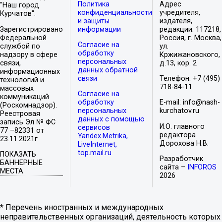
Политика
Адрес
"Наш город
конфиденциальности
учредителя,
Курчатов".
и защиты
издателя,
Зарегистрировано
информации
редакции: 117218,
Федеральной
Россия, г. Москва,
Согласие на
службой по
ул.
обработку
надзору в сфере
Кржижановского,
персональных
связи,
д.13, кор. 2
данных обратной
информационных
связи
Телефон: +7 (495)
технологий и
718-84-11
массовых
Согласие на
коммуникаций
обработку
E-mail: info@nash-
(Роскомнадзор).
персональных
kurchatov.ru
Реестровая
данных с помощью
запись Эл № ФС
И.О. главного
сервисов
77 –82331 от
редактора
Yandex.Metrika,
23.11.2021г
Дорохова Н.В.
LiveInternet,
top.mail.ru
ПОКАЗАТЬ
Разработчик
БАННЕРНЫЕ
сайта –
INFOROS
МЕСТА
2026
* Перечень иностранных и международных
неправительственных организаций, деятельность которых