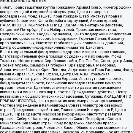
иностранного агента:
Лилит, Правозащитная группа Гражданин.Армия.Право, Нижегородский
центр немецкой и европейской культуры, Центр гендерных
исследований, Фонд защиты прав граждан Штаб, Институт права и
публичной политики, Фонд борьбы с коррупцией, Альянс врачей,
НАСИЛИЮ.НЕТ, Мы против СПИДа, СВЕЧА, Гуманитарное действие,
Открытый Петербург, Лига Избирателей, Правовая инициатива,
Гражданский Союз, Хасдей Ерушалаим, Центр поддержки и содействия
развитию средств массовой информации, Горячая Линия, В защиту
прав заключенных, Институт глобализации и социальных движений,
Центр социально-информационных инициатив Действие,
Благотворительный фонд охраны здоровья и защиты прав граждан,
Благотворительный фонд помощи осужденным и их семьям, Фонд
Тольятти, Новое время, Серебряная тайга, Так-Так-Так, Сова, центр Анна,
Проект Апрель, Самарская губерния, Эра здоровья, Мемориал,
Аналитический Центр Юрия Левады, Издательство Парк Гагарина, Фонд
имени Андрея Рылькова, Сфера, Центр СИБАЛЬТ, Уральская
правозащитная группа, Женщины Евразии, Институт прав человека,
Фонд защиты гласности, Российский исследовательский центр по
правам человека, Дальневосточный центр развития гражданских
инициатив и социального партнерства, Гражданское действие, Центр
независимых социологических исследований, Сутяжник, АКАДЕМИЯ ПО
ПРАВАМ ЧЕЛОВЕКА, Центр развития некоммерческих организаций,
Частное учреждение в Калининграде Совета Министров северных
стран, Гражданское содействие, Трансперенси Интернешнл-Р, Центр
Защиты Прав Средств Массовой Информации, Институт развития
прессы - Сибирь, Частное учреждение в Санкт-Петербурге Совета
Министров Северных Стран, Фонд поддержки свободы прессы,
Гражданский контроль, Человек и Закон, Общественная комиссия по
сохранению наследия академика Сахарова, Информационное агентство