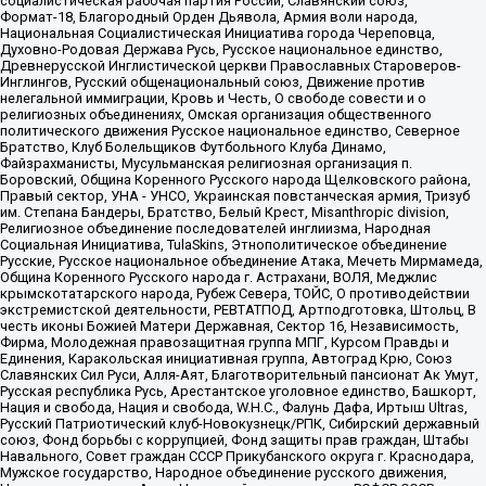
социалистическая рабочая партия России, Славянский союз,
Формат-18, Благородный Орден Дьявола, Армия воли народа,
Национальная Социалистическая Инициатива города Череповца,
Духовно-Родовая Держава Русь, Русское национальное единство,
Древнерусской Инглистической церкви Православных Староверов-
Инглингов, Русский общенациональный союз, Движение против
нелегальной иммиграции, Кровь и Честь, О свободе совести и о
религиозных объединениях, Омская организация общественного
политического движения Русское национальное единство, Северное
Братство, Клуб Болельщиков Футбольного Клуба Динамо,
Файзрахманисты, Мусульманская религиозная организация п.
Боровский, Община Коренного Русского народа Щелковского района,
Правый сектор, УНА - УНСО, Украинская повстанческая армия, Тризуб
им. Степана Бандеры, Братство, Белый Крест, Misanthropic division,
Религиозное объединение последователей инглиизма, Народная
Социальная Инициатива, TulaSkins, Этнополитическое объединение
Русские, Русское национальное объединение Атака, Мечеть Мирмамеда,
Община Коренного Русского народа г. Астрахани, ВОЛЯ, Меджлис
крымскотатарского народа, Рубеж Севера, ТОЙС, О противодействии
экстремистской деятельности, РЕВТАТПОД, Артподготовка, Штольц, В
честь иконы Божией Матери Державная, Сектор 16, Независимость,
Фирма, Молодежная правозащитная группа МПГ, Курсом Правды и
Единения, Каракольская инициативная группа, Автоград Крю, Союз
Славянских Сил Руси, Алля-Аят, Благотворительный пансионат Ак Умут,
Русская республика Русь, Арестантское уголовное единство, Башкорт,
Нация и свобода, Нация и свобода, W.H.С., Фалунь Дафа, Иртыш Ultras,
Русский Патриотический клуб-Новокузнецк/РПК, Сибирский державный
союз, Фонд борьбы с коррупцией, Фонд защиты прав граждан, Штабы
Навального, Совет граждан СССР Прикубанского округа г. Краснодара,
Мужское государство, Народное объединение русского движения,