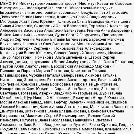
МЕМО. РУ, Институт региональной прессы, Институт Развития Свободы
Информации, Экозащита!-Женсовет, Общественный вердикт,
Евразийская антимонопольная ассоциация, Бедушев Петр Петрович,
Дзугкоева Регина Николаевна, Кривенко Сергей Владимирович,
Милославский Павел Юрьевич, Шнырова Ольга Вадимовна, Чанышева
Лилия Айратовна, Сидорович Ольга Борисовна, Туровский Александр
Алексеевич, Васильева Анастасия Евгеньевна, Ривина Анна Валерьевна,
Бойко Анатолий Николаевич, Дугин Сергей Георгиевич, Пивоваров
Андрей Сергеевич, Аверин Виталий Евгеньевич, Барахоев Магомед
Бекханович, Шарипков Олег Викторович, Мошель Ирина Ароновна,
Шведов Григорий Сергеевич, Пономарев Лев Александрович,
Каргалицкий Борис Юльевич, Созаев Валерий Валерьевич, Исламов
Тимур Рифгатович, Романова Ольга Евгеньевна, Щаров Сергей
Алексадрович, Цирульников Борис Альбертович, Гасан Ольга Павловна,
Паутов Юрий Анатольевич, Верховский Александр Маркович,
Пислакова-Паркер Марина Петровна, Кочеткова Татьяна
Владимировна, Чуркина Наталья Валерьевна, Акимова Татьяна
Николаевна, Золотарева Екатерина Александровна, Рачинский Ян
Збигневич, Жемкова Елена Борисовна, Гудков Лев Дмитриевич,
Илларионова Юлия Юрьевна, Саранг Анна Васильевна, Захарова
Светлана Сергеевна, Аверин Владимир Анатольевич, Щур Татьяна
Михайловна, Щур Николай Алексеевич, Блинушов Андрей Юрьевич,
Мосин Алексей Геннадьевич, Гефтер Валентин Михайлович, Симонов
Алексей Кириллович, Флиге Ирина Анатольевна, Мельникова Валентина
Дмитриевна, Вититинова Елена Владимировна, Баженова Светлана
Куприяновна, Максимов Сергей Владимирович, Беляев Сергей
Иванович, Голубева Елена Николаевна, Ганнушкина Светлана
Алексеевна, Закс Елена Владимировна, Буртина Елена Юрьевна, Гендель
Людмила Залмановна, Кокорина Екатерина Алексеевна, Шуманов Илья
Вячеславович, Арапова Галина Юрьевна, Свечников Анатолий