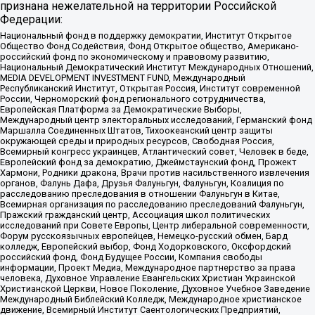
признана нежелательной на территории Российской
Федерации:
Национальный фонд в поддержку демократии, Институт Открытое
Общество Фонд Содействия, Фонд Открытое общество, Американо-
российский фонд по экономическому и правовому развитию,
Национальный Демократический Институт Международных Отношений,
MEDIA DEVELOPMENT INVESTMENT FUND, Международный
Республиканский Институт, Открытая Россия, Институт современной
России, Черноморский фонд регионального сотрудничества,
Европейская Платформа за Демократические Выборы,
Международный центр электоральных исследований, Германский фонд
Маршалла Соединенных Штатов, Тихоокеанский центр защиты
окружающей среды и природных ресурсов, Свободная Россия,
Всемирный конгресс украинцев, Атлантический совет, Человек в беде,
Европейский фонд за демократию, Джеймстаунский фонд, Прожект
Хармони, Родники дракона, Врачи против насильственного извлечения
органов, Фалунь Дафа, Друзья Фалуньгун, Фалуньгун, Коалиция по
расследованию преследования в отношении Фалуньгун в Китае,
Всемирная организация по расследованию преследований Фалуньгун,
Пражский гражданский центр, Ассоциация школ политических
исследований при Совете Европы, Центр либеральной современности,
Форум русскоязычных европейцев, Немецко-русский обмен, Бард
колледж, Европейский выбор, Фонд Ходорковского, Оксфордский
российский фонд, Фонд Будущее России, Компания свободы
информации, Проект Медиа, Международное партнерство за права
человека, Духовное Управление Евангельских Христиан Украинской
Христианской Церкви, Новое Поколение, Духовное Учебное Заведение
Международный Библейский Колледж, Международное христианское
движение, Всемирный Институт Саентологических Предприятий,