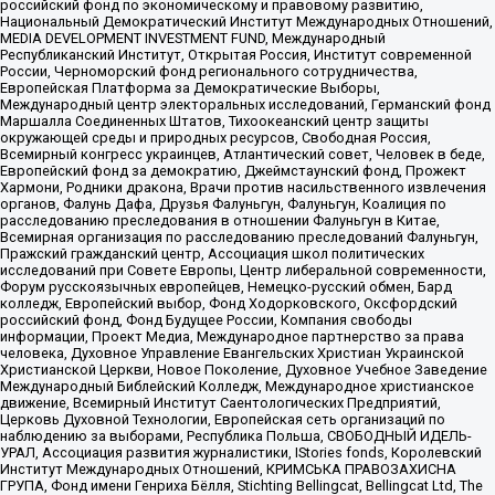
российский фонд по экономическому и правовому развитию,
Национальный Демократический Институт Международных Отношений,
MEDIA DEVELOPMENT INVESTMENT FUND, Международный
Республиканский Институт, Открытая Россия, Институт современной
России, Черноморский фонд регионального сотрудничества,
Европейская Платформа за Демократические Выборы,
Международный центр электоральных исследований, Германский фонд
Маршалла Соединенных Штатов, Тихоокеанский центр защиты
окружающей среды и природных ресурсов, Свободная Россия,
Всемирный конгресс украинцев, Атлантический совет, Человек в беде,
Европейский фонд за демократию, Джеймстаунский фонд, Прожект
Хармони, Родники дракона, Врачи против насильственного извлечения
органов, Фалунь Дафа, Друзья Фалуньгун, Фалуньгун, Коалиция по
расследованию преследования в отношении Фалуньгун в Китае,
Всемирная организация по расследованию преследований Фалуньгун,
Пражский гражданский центр, Ассоциация школ политических
исследований при Совете Европы, Центр либеральной современности,
Форум русскоязычных европейцев, Немецко-русский обмен, Бард
колледж, Европейский выбор, Фонд Ходорковского, Оксфордский
российский фонд, Фонд Будущее России, Компания свободы
информации, Проект Медиа, Международное партнерство за права
человека, Духовное Управление Евангельских Христиан Украинской
Христианской Церкви, Новое Поколение, Духовное Учебное Заведение
Международный Библейский Колледж, Международное христианское
движение, Всемирный Институт Саентологических Предприятий,
Церковь Духовной Технологии, Европейская сеть организаций по
наблюдению за выборами, Республика Польша, СВОБОДНЫЙ ИДЕЛЬ-
УРАЛ, Ассоциация развития журналистики, IStories fonds, Королевский
Институт Международных Отношений, КРИМСЬКА ПРАВОЗАХИСНА
ГРУПА, Фонд имени Генриха Бёлля, Stichting Bellingcat, Bellingcat Ltd, The