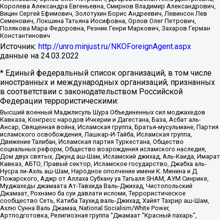
Королева Александра Евгеньевна, Смирнов Владимир Александрович,
Вицин Сергей Ефимович, Золотухин Борис Андреевич, Левинсон Лев
Семенович, Локшина Татьяна Иосифовна, Орлов Олег Петрович,
Полякова Мара Федоровна, Резник Генри Маркович, Захаров Герман
Константинович
Источник:
http://unro.minjust.ru/NKOForeignAgent.aspx
данные на
24.03.2022
* Единый федеральный список организаций, в том числе
иностранных и международных организаций, признанных
в соответствии с законодательством Российской
Федерации террористическими:
Высший военный Маджлисуль Шура Объединенных сил моджахедов
Кавказа, Конгресс народов Ичкерии и Дагестана, База, Асбат аль-
Ансар, Священная война, Исламская группа, Братья-мусульмане, Партия
исламского освобождения, Лашкар-И-Тайба, Исламская группа,
Движение Талибан, Исламская партия Туркестана, Общество
социальных реформ, Общество возрождения исламского наследия,
Дом двух святых, Джунд аш-Шам, Исламский джихад, Аль-Каида, Имарат
Кавказ, АБТО, Правый сектор, Исламское государство, Джабха аль-
Нусра ли-Ахль аш-Шам, Народное ополчение имени К. Минина и Д.
Пожарского, Аджр от Аллаха Субхану уа Тагьаля SHAM, АУМ Синрике,
Муджахеды джамаата Ат-Тавхида Валь-Джихад, Чистопольский
Джамаат, Рохнамо ба суи давлати исломи, Террористическое
сообщество Сеть, Катиба Таухид валь-Джихад, Хайят Тахрир аш-Шам,
Ахлю Сунна Валь Джамаа, National Socialism/White Power,
Артподготовка, Религиозная группа “Джамаат “Красный пахарь”,