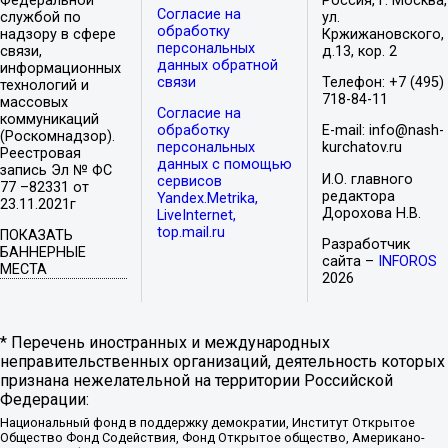
Федеральной
Россия, г. Москва,
Согласие на
службой по
ул.
обработку
надзору в сфере
Кржижановского,
персональных
связи,
д.13, кор. 2
данных обратной
информационных
связи
Телефон: +7 (495)
технологий и
718-84-11
массовых
Согласие на
коммуникаций
обработку
E-mail: info@nash-
(Роскомнадзор).
персональных
kurchatov.ru
Реестровая
данных с помощью
запись Эл № ФС
И.О. главного
сервисов
77 –82331 от
редактора
Yandex.Metrika,
23.11.2021г
Дорохова Н.В.
LiveInternet,
top.mail.ru
ПОКАЗАТЬ
Разработчик
БАННЕРНЫЕ
сайта –
INFOROS
МЕСТА
2026
* Перечень иностранных и международных
неправительственных организаций, деятельность которых
признана нежелательной на территории Российской
Федерации:
Национальный фонд в поддержку демократии, Институт Открытое
Общество Фонд Содействия, Фонд Открытое общество, Американо-