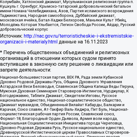
Колумбайн, Хатлонский джамаат, Мусульманская религиозная группа п.
Кушкуль г. Оренбург, Крымско-татарский добровольческий батальон
имени Номана Челебиджихана, Азов, Партия исламского возрождения
Таджикистана, Народная самооборона, Дуббайский джамаат,
московская ячейка, Батал-Хаджи Белхороев, Маньяки Культ Убийц,
Молодёжь Которая Улыбается, Легион Свобода России, Айдар, Русский
добровольческий корпус
Источник:
http://nac.gov.ru/terroristicheskie-i-ekstremistskie-
organizacii-i-materialy.html
данные на
16.11.2023
* Перечень общественных объединений и религиозных
организаций в отношении которых судом принято
вступившее в законную силу решение о ликвидации или
запрете деятельности:
Национал-большевистская партия, ВЕК РА, Рада земли Кубанской
Духовно Родовой Державы Русь, Община Духовного Управления
Асгардской Веси Беловодья, Славянская Община Капища Веды Перуна,
Мужская Духовная Семинария Староверов-Инглингов, Нурджулар, К
Богодержавию, Таблиги Джамаат, Свидетели Иеговы, Русское
национальное единство, Национал-социалистическое общество,
Джамаат мувахидов, Объединенный Вилайат Кабарды, Балкарии и
Карачая, Союз славян, Ат-Такфир Валь-Хиджра, Пит Буль, Национал-
социалистическая рабочая партия России, Славянский союз,
Формат-18, Благородный Орден Дьявола, Армия воли народа,
Национальная Социалистическая Инициатива города Череповца,
Духовно-Родовая Держава Русь, Русское национальное единство,
Древнерусской Инглистической церкви Православных Староверов-
Инглингов, Русский общенациональный союз, Движение против