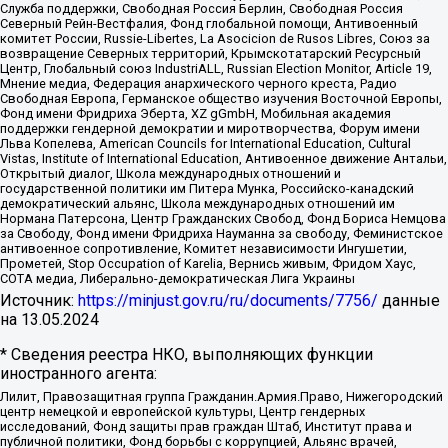
Служба поддержки, Свободная Россия Берлин, Свободная Россия
Северный Рейн-Вестфалия, Фонд глобальной помощи, Антивоенный
комитет России, Russie-Libertes, La Asocicion de Rusos Libres, Союз за
возвращение Северных территорий, Крымскотатарский Ресурсный
Центр, Глобальный союз IndustriALL, Russian Election Monitor, Article 19,
Мнение медиа, Федерация анархического черного креста, Радио
Свободная Европа, Германское общество изучения Восточной Европы,
Фонд имени Фридриха Эберта, XZ gGmbH, Мобильная академия
поддержки гендерной демократии и миротворчества, Форум имени
Льва Копелева, American Councils for International Education, Cultural
Vistas, Institute of International Education, Антивоенное движение Антальи,
Открытый диалог, Школа международных отношений и
государственной политики им Питера Мунка, Российско-канадский
демократический альянс, Школа международных отношений им
Нормана Патерсона, Центр Гражданских Свобод, Фонд Бориса Немцова
за Свободу, Фонд имени Фридриха Науманна за свободу, Феминистское
антивоенное сопротивление, Комитет независимости Ингушетии,
Прометей, Stop Occupation of Karelia, Вернись живым, Фридом Хаус,
СОТА медиа, Либерально-демократическая Лига Украины
Источник:
https://minjust.gov.ru/ru/documents/7756/
данные
на
13.05.2024
* Сведения реестра НКО, выполняющих функции
иностранного агента:
Лилит, Правозащитная группа Гражданин.Армия.Право, Нижегородский
центр немецкой и европейской культуры, Центр гендерных
исследований, Фонд защиты прав граждан Штаб, Институт права и
публичной политики, Фонд борьбы с коррупцией, Альянс врачей,