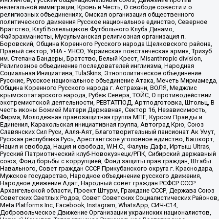
нелегальной иммиграции, Кровь и Честь, О свободе совести и о
религиозных объединениях, Омская организация общественного
политического движения Русское национальное единство, Северное
Братство, Клуб Болельщиков Футбольного Клуба Динамо,
Файзрахманисты, Мусульманская религиозная организация п.
Боровский, Община Коренного Русского народа Щелковского района,
Правый сектор, УНА - УНСО, Украинская повстанческая армия, Тризуб
им. Степана Бандеры, Братство, Белый Крест, Misanthropic division,
Религиозное объединение последователей инглиизма, Народная
Социальная Инициатива, TulaSkins, Этнополитическое объединение
Русские, Русское национальное объединение Атака, Мечеть Мирмамеда,
Община Коренного Русского народа г. Астрахани, ВОЛЯ, Меджлис
крымскотатарского народа, Рубеж Севера, ТОЙС, О противодействии
экстремистской деятельности, РЕВТАТПОД, Артподготовка, Штольц, В
честь иконы Божией Матери Державная, Сектор 16, Независимость,
Фирма, Молодежная правозащитная группа МПГ, Курсом Правды и
Единения, Каракольская инициативная группа, Автоград Крю, Союз
Славянских Сил Руси, Алля-Аят, Благотворительный пансионат Ак Умут,
Русская республика Русь, Арестантское уголовное единство, Башкорт,
Нация и свобода, Нация и свобода, W.H.С., Фалунь Дафа, Иртыш Ultras,
Русский Патриотический клуб-Новокузнецк/РПК, Сибирский державный
союз, Фонд борьбы с коррупцией, Фонд защиты прав граждан, Штабы
Навального, Совет граждан СССР Прикубанского округа г. Краснодара,
Мужское государство, Народное объединение русского движения,
Народное движение Адат, Народный совет граждан РСФСР СССР
Архангельской области, Проект Штурм, Граждане СССР, Держава Союз
Советских Светлых Родов, Совет Советских Социалистических Районов,
Meta Platforms Inc, Facebook, Instagram, WhatsApp, СИЧ-С14,
Добровольческое Движение Организации украинских националистов,