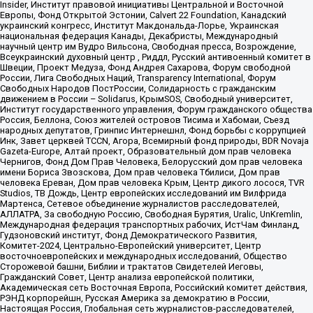
Insider, Институт правовой инициативы Центральной и Восточной
Европы, Фонд Открытой Эстонии, Calvert 22 Foundation, Канадский
украинский конгресс, Институт Макдональда-Лорье, Украинская
национальная федерация Канады, Декабристы, Международный
научный центр им Вудро Вильсона, Свободная пресса, Возрождение,
Всеукраинский духовный центр , Риддл, Русский антивоенный комитет в
Швеции, Проект Медуза, Фонд Андрея Сахарова, Форум свободной
России, Лига Свободных Наций, Transparеncy International, Форум
Свободных Народов ПостРоссии, Солидарность с гражданским
движением в России – Solidarus, КрымSOS, Свободный университет,
Институт государственного управления, Форум гражданского общества
Россия, Беллона, Союз жителей островов Тисима и Хабомаи, Съезд
народных депутатов, Гринпис Интернешнл, Фонд борьбы с коррупцией
Инк, Завет церквей TCCN, Агора, Всемирный фонд природы, BDR Novaja
Gazeta-Europe, Алтай проект, Образовательный дом прав человека
Чернигов, Фонд Дом Прав Человека, Белорусский дом прав человека
имени Бориса Звозскова, Дом прав человека Тбилиси, Дом прав
человека Ереван, Дом прав человека Крым, Центр дикого лосося, TVR
Studios, ТВ Дождь, Центр европейских исследований им Вилфрида
Мартенса, Сетевое объединение журналистов расследователей,
АЛЛАТРА, За свободную Россию, Свободная Бурятия, Uralic, UnKremlin,
Международная федерация транспортных рабочих, ИстЧам Финланд,
Гудзоновский институт, Фонд Демократического Развития,
Комитет-2024, Центрально-Европейский университет, Центр
восточноевропейских и международных исследований, Общество
Сторожевой башни, Библии и трактатов Свидетелей Иеговы,
Гражданский Совет, Центр анализа европейской политики,
Академическая сеть Восточная Европа, Российский комитет действия,
РЭНД корпорейшн, Русская Америка за демократию в России,
Настоящая Россия, Глобальная сеть журналистов-расследователей,