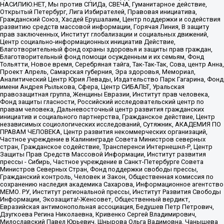
НАСИЛИЮ.НЕТ, Мы против СПИДа, СВЕЧА, Гуманитарное действие,
Открытый Петербург, Лига Избирателей, Правовая инициатива,
Гражданский Союз, Хасдей Ерушалаим, Центр поддержки и содействия
развитию средств массовой информации, Горячая Линия, В защиту
прав заключенных, Институт глобализации и социальных движений,
Центр социально-информационных инициатив Действие,
Благотворительный фонд охраны здоровья и защиты прав граждан,
Благотворительный фонд помощи осужденным и их семьям, Фонд
Тольятти, Новое время, Серебряная тайга, Так-Так-Так, Сова, центр Анна,
Проект Апрель, Самарская губерния, Эра здоровья, Мемориал,
Аналитический Центр Юрия Левады, Издательство Парк Гагарина, Фонд
имени Андрея Рылькова, Сфера, Центр СИБАЛЬТ, Уральская
правозащитная группа, Женщины Евразии, Институт прав человека,
Фонд защиты гласности, Российский исследовательский центр по
правам человека, Дальневосточный центр развития гражданских
инициатив и социального партнерства, Гражданское действие, Центр
независимых социологических исследований, Сутяжник, АКАДЕМИЯ ПО
ПРАВАМ ЧЕЛОВЕКА, Центр развития некоммерческих организаций,
Частное учреждение в Калининграде Совета Министров северных
стран, Гражданское содействие, Трансперенси Интернешнл-Р, Центр
Защиты Прав Средств Массовой Информации, Институт развития
прессы - Сибирь, Частное учреждение в Санкт-Петербурге Совета
Министров Северных Стран, Фонд поддержки свободы прессы,
Гражданский контроль, Человек и Закон, Общественная комиссия по
сохранению наследия академика Сахарова, Информационное агентство
МЕМО. РУ, Институт региональной прессы, Институт Развития Свободы
Информации, Экозащита!-Женсовет, Общественный вердикт,
Евразийская антимонопольная ассоциация, Бедушев Петр Петрович,
Дзугкоева Регина Николаевна, Кривенко Сергей Владимирович,
Милославский Павел Юрьевич, Шнырова Ольга Вадимовна, Чанышева