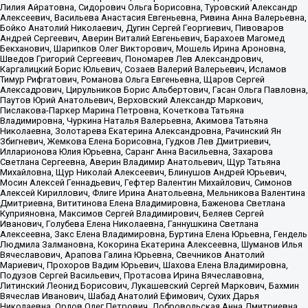
Лилия Айратовна, Сидорович Ольга Борисовна, Туровский Александр
Алексеевич, Васильева Анастасия Евгеньевна, Ривина Анна Валерьевна,
Бойко Анатолий Николаевич, Дугин Сергей Георгиевич, Пивоваров
Андрей Сергеевич, Аверин Виталий Евгеньевич, Барахоев Магомед
Бекханович, Шарипков Олег Викторович, Мошель Ирина Ароновна,
Шведов Григорий Сергеевич, Пономарев Лев Александрович,
Каргалицкий Борис Юльевич, Созаев Валерий Валерьевич, Исламов
Тимур Рифгатович, Романова Ольга Евгеньевна, Щаров Сергей
Алексадрович, Цирульников Борис Альбертович, Гасан Ольга Павловна,
Паутов Юрий Анатольевич, Верховский Александр Маркович,
Пислакова-Паркер Марина Петровна, Кочеткова Татьяна
Владимировна, Чуркина Наталья Валерьевна, Акимова Татьяна
Николаевна, Золотарева Екатерина Александровна, Рачинский Ян
Збигневич, Жемкова Елена Борисовна, Гудков Лев Дмитриевич,
Илларионова Юлия Юрьевна, Саранг Анна Васильевна, Захарова
Светлана Сергеевна, Аверин Владимир Анатольевич, Щур Татьяна
Михайловна, Щур Николай Алексеевич, Блинушов Андрей Юрьевич,
Мосин Алексей Геннадьевич, Гефтер Валентин Михайлович, Симонов
Алексей Кириллович, Флиге Ирина Анатольевна, Мельникова Валентина
Дмитриевна, Вититинова Елена Владимировна, Баженова Светлана
Куприяновна, Максимов Сергей Владимирович, Беляев Сергей
Иванович, Голубева Елена Николаевна, Ганнушкина Светлана
Алексеевна, Закс Елена Владимировна, Буртина Елена Юрьевна, Гендель
Людмила Залмановна, Кокорина Екатерина Алексеевна, Шуманов Илья
Вячеславович, Арапова Галина Юрьевна, Свечников Анатолий
Мариевич, Прохоров Вадим Юрьевич, Шахова Елена Владимировна,
Подузов Сергей Васильевич, Протасова Ирина Вячеславовна,
Литинский Леонид Борисович, Лукашевский Сергей Маркович, Бахмин
Вячеслав Иванович, Шабад Анатолий Ефимович, Сухих Дарья
Николаевна, Орлов Олег Петрович, Добровольская Анна Дмитриевна,