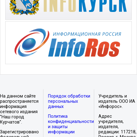
На данном сайте
Порядок обработки
Учредитель и
распространяется
персональных
издатель ООО ИА
информация
данных
«Инфорос».
сетевого издания
Политика
Адрес
"Наш город
конфиденциальности
учредителя,
Курчатов".
и защиты
издателя,
Зарегистрировано
информации
редакции: 117218,