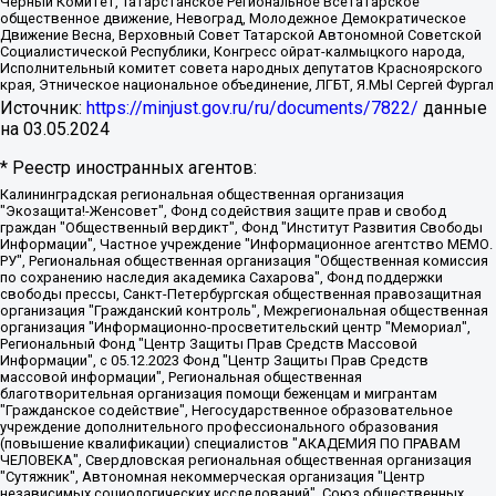
Черный Комитет, Татарстанское Региональное Всетатарское
общественное движение, Невоград, Молодежное Демократическое
Движение Весна, Верховный Совет Татарской Автономной Советской
Социалистической Республики, Конгресс ойрат-калмыцкого народа,
Исполнительный комитет совета народных депутатов Красноярского
края, Этническое национальное объединение, ЛГБТ, Я.МЫ Сергей Фургал
Источник:
https://minjust.gov.ru/ru/documents/7822/
данные
на
03.05.2024
* Реестр иностранных агентов:
Калининградская региональная общественная организация "Экозащита!-Женсовет", Фонд содействия защите прав и свобод граждан "Общественный вердикт", Фонд "Институт Развития Свободы Информации", Частное учреждение "Информационное агентство МЕМО. РУ", Региональная общественная организация "Общественная комиссия по сохранению наследия академика Сахарова", Фонд поддержки свободы прессы, Санкт-Петербургская общественная правозащитная организация "Гражданский контроль", Межрегиональная общественная организация "Информационно-просветительский центр "Мемориал", Региональный Фонд "Центр Защиты Прав Средств Массовой Информации", с 05.12.2023 Фонд "Центр Защиты Прав Средств массовой информации", Региональная общественная благотворительная организация помощи беженцам и мигрантам "Гражданское содействие", Негосударственное образовательное учреждение дополнительного профессионального образования (повышение квалификации) специалистов "АКАДЕМИЯ ПО ПРАВАМ ЧЕЛОВЕКА", Свердловская региональная общественная организация "Сутяжник", Автономная некоммерческая организация "Центр независимых социологических исследований", Союз общественных объединений "Российский исследовательский центр по правам человека", Региональное общественное учреждение научно-информационный центр "МЕМОРИАЛ", Некоммерческая организация "Фонд защиты гласности", Автономная некоммерческая организация "Институт прав человека", Городская общественная организация "Екатеринбургское общество "МЕМОРИАЛ", Городская общественная организация "Рязанское историко-просветительское и правозащитное общество "Мемориал" (Рязанский Мемориал), Челябинский региональный орган общественной самодеятельности – женское общественное объединение "Женщины Евразии", Челябинский региональный орган общественной самодеятельности "Уральская правозащитная группа", Фонд содействия защите здоровья и социальной справедливости имени Андрея Рылькова, Автономная Некоммерческая Организация "Аналитический Центр Юрия Левады", Автономная некоммерческая организация социальной поддержки населения "Проект Апрель", Региональная общественная организация помощи женщинам и детям, находящимся в кризисной ситуации "Информационно-методический центр "Анна", Фонд содействия развитию массовых коммуникаций и правовому просвещению "Так-так-Так", Фонд содействия устойчивому развитию "Серебряная тайга", Свердловский региональный общественный фонд социальных проектов "Новое время", "Idel.Реалии", Кавказ.Реалии, Крым.Реалии, Телеканал Настоящее Время, Татаро-башкирская служба Радио Свобода (Azatliq Radiosi), Радио Свободная Европа/Радио Свобода (PCE/PC), "Сибирь.Реалии", "Фактограф", Благотворительный фонд помощи осужденным и их семьям, Автономная некоммерческая организация "Институт глобализации и социальных движений", Фонд "В защиту прав заключенных", Частное учреждение "Центр поддержки и содействия развитию средств массовой информации", Пензенский региональный общественный благотворительный фонд "Гражданский союз", "Север.Реалии", Некоммерческая организация Фонд "Правовая инициатива", Общество с ограниченной ответственностью "Радио Свободная Европа/Радио Свобода", Чешское информационное агентство "MEDIUM-ORIENT", Красноярская региональная общественная организация "Мы против СПИДа", Камалягин Денис Николаевич, Маркелов Сергей Евгеньевич, Пономарев Лев Александрович, Савицкая Людмила Алексеевна, Автономная некоммерческая организация "Центр по работе с проблемой насилия "НАСИЛИЮ.НЕТ", Межрегиональный профессиональный союз работников здравоохранения "Альянс врачей", Юридическое лицо, зарегистрированное в Латвийской Республике, SIA "Medusa Project" (регистрационный номер 40103797863, дата регистрации 10.06.2014), Некоммерческая организация "Фонд по борьбе с коррупцией", Автономная некоммерческая организация "Институт права и публичной политики", Баданин Роман Сергеевич, Гликин Максим Александрович, Железнова Мария Михайловна, Лукьянова Юлия Сергеевна, Маетная Елизавета Витальевна, Маняхин Петр Борисович, Чуракова Ольга Владимировна, Ярош Юлия Петровна, Юридическое лицо "The Insider SIA", зарегистрированное в Риге, Латвийская Республика (дата регистрации 26.06.2015), являющееся администратором доменного имени интернет-издания "The Insider SIA", https://theins.ru, Постернак Алексей Евгеньевич, Рубин Михаил Аркадьевич, Анин Роман Александрович, Юридическое лицо Istories fonds, зарегистрированное в Латвийской Республике (регистрационный номер 50008295751, дата регистрации 24.02.2020), Великовский Дмитрий Александрович, Долинина Ирина Николаевна, Мароховская Алеся Алексеевна, Шлейнов Роман Юрьевич, Шмагун Олеся Валентиновна, Общество с ограниченной ответственностью "Альтаир 2021", Общество с ограниченной ответственностью "Вега 2021", Общество с ограниченной ответственностью "Главный редактор 2021", Общество с ограниченной ответственностью "Ромашки монолит", Важенков Артем Валерьевич, Ивановская областная общественная организация "Центр гендерных исследований", Гурман Юрий Альбертович, Медиапроект "ОВД-Инфо", Егоров Владимир Владимирович, Жилинский Владимир Александрович, Общество с ограниченной ответственностью "ЗП", Иванова София Юрьевна, Карезина Инна Павловна, Кильтау Екатерина Викторовна, Петров Алексей Викторович, Пискунов Сергей Евгеньевич, Смирнов Сергей Сергеевич, Тихонов Михаил Сергеевич, Общество с ограниченной ответственностью "ЖУРНАЛИСТ-ИНОСТРАННЫЙ АГЕНТ", Арапова Галина Юрьевна, Вольтская Татьяна Анатольевна, Американская компания "Mason G.E.S. Anonymous Foundation" (США), являющаяся владельцем интернет-издания https://mnews.world/, Компания "Stichting Bellingcat", зарегистрированная в Нидерландах (дата регистрации 11.07.2018), Захаров Андрей Вячеславович, Клепиковская Екатерина Дмитриевна, Общество с ограниченной ответственностью "МЕМО", Перл Роман Александрович, Симонов Евгений Алексеевич, Соловьева Елена Анатольевна, Сотников Даниил Владимирович, Сурначева Елизавета Дмитриевна, Автономная некоммерческая организация по защите прав человека и информированию населения "Якутия – Наше Мнение", Общество с ограниченной ответственностью "Москоу диджитал медиа", с 26.01.2023 Общество с ограниченной ответственностью "Чайка Белые сады", Ветошкина Валерия Валерьевна, Заговора Максим Александрович, Межрегиональное общественное движение "Российская ЛГБТ - сеть", Оленичев Максим Владимирович, Павлов Иван Юрьевич, Скворцова Елена Сергеевна, Общество с ограниченной ответственностью "Как бы инагент", Кочетков Игорь Викторович, Общество с ограниченной ответственностью "Честные выборы", Еланчик Олег Александрович, Общество с ограниченной ответственностью "Нобелевский призыв", Гималова Регина Эмилевна, Григорьев Андрей Валерьевич, Григорьева Алина Александровна, Ассоциация по содействию защите прав призывников, альтернативнослужащих и военнослужащих "Правозащитная группа "Гражданин.Армия.Право", Хисамова Регина Фаритовна, Автономная некоммерческая организация по реализации социально-правовых программ "Лилит", Дальневосточное общественное движение "Маяк", Санкт-Петербургская ЛГБТ-инициативная группа "Выход", Инициативная группа ЛГБТ+ "Реверс", Алексеев Андрей Викторович, Бекбулатова Таисия Львовна, Беляев Иван Михайлович, Владыкина Елена Сергеевна, Гельман Марат Александрович, Никульшина Вероника Юрьевна, Толоконникова Надежда Андреевна, Шендерович Виктор Анатольевич, Общество с ограниченной ответственностью "Данное сообщение", Общество с ограниченной ответственностью Издательский дом "Новая глава", Айнбиндер Александра Александровна, Московский комьюнити-центр для ЛГБТ+инициатив, Благотворительный фонд развития филантропии, Deutsche Welle (Германия, Kurt-Schumacher-Strasse 3, 53113 Bonn), Борзунова Мария Михайловна, Воробьев Виктор Викторович, Голубева Анна Львовна, Константинова Алла Михайловна, Малкова Ирина Владимировна, Мурадов Мурад Абдулгалимович, Осетинская Елизавета Николаевна, Понасенков Евгений Николаевич, Ганапольский Матвей Юрьевич, Киселев Евгений Алексеевич, Борухович Ирина Григорьевна, Дремин Иван Тимофеевич, Дубровский Дмитрий Викторович, Красноярская региональная общественная организация поддержки и развития альтернативных образовательных технологий и межкультурных коммуникаций "ИНТЕРРА", Маяковская Екатерина Алексеевна, Фейгин Марк Захарович, Филимонов Андрей Викторович, Дзугкоева Регина Николаевна, Доброхотов Роман Александрович, Дудь Юрий Александрович, Елкин Сергей Владимирович, Кругликов Кирилл Игоревич, Сабунаева Мария Леонидовна, Семенов Алексей Владимирович, Шаинян Карен Багратович, Шульман Екатерина Михайловна, Асафьев Артур Валерьевич, Вахштайн Виктор Семенович, Венедиктов Алексей Алексеевич, Лушникова Екатерина Евгеньевна, Волков Леонид Михайлович, Невзоров Александр Глебович, Пархоменко Сергей Борисович, Сироткин Ярослав Николаевич, Кара-Мурза Владимир Владимирович, Баранова Наталья Владимировна, Гозман Леонид Яковлевич, Кагарлицкий Борис Юльевич, Климарев Михаил Валерьевич, Милов Владимир Станиславович, Автономная некоммерческая организация Краснодарский центр современного искусства "Типография", Моргенштерн Алишер Тагирович, Соболь Любовь Эдуардовна, Общество с ограниченной ответственностью "ЛИЗА НОРМ", Каспаров Гарри Кимович, Ходорковский Михаил Борисович, Общество с ограниченной ответственностью "Апрельские тезисы", Данилович Ирина Брониславовна, Кашин Олег Владимирович, Петров Николай Владимирович, Пивоваров Алексей Владимирович, Соколов Михаил Владимирович, Цветкова Юлия Владимировна, Чичваркин Евгений Александрович, Комитет против пыток/Команда против пыток, Общество с ограниченной ответственностью "Первый научный", Общество с ограниченной ответственностью "Вертолет и ко", Белоцерковская Вероника Борисовна, Кац Максим Евгеньевич, Лазарева Татьяна Юрьевна, Шаведдинов Руслан Табризович, Яшин Илья Валерьевич, Общество с ограниченной ответственностью "Иноагент ААВ", Алешковский Дмитрий Петрович, Альбац Евгения Марковна, Быков Дмитрий Львович, Галямина Юлия Евгеньевна, Лойко Сергей Леонидович, Мартынов Кирилл Константинович, Медведев Сергей Александрович, Крашенинников Федор Геннадиевич, Гордеева Катерина Вл