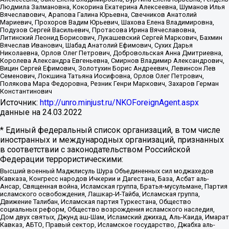
Людмила Залмановна, Кокорина Екатерина Алексеевна, Шуманов Илья
Вячеславович, Арапова Галина Юрьевна, Свечников Анатолий
Мариевич, Прохоров Вадим Юрьевич, Шахова Елена Владимировна,
Подузов Сергей Васильевич, Протасова Ирина Вячеславовна,
Литинский Леонид Борисович, Лукашевский Сергей Маркович, Бахмин
Вячеслав Иванович, Шабад Анатолий Ефимович, Сухих Дарья
Николаевна, Орлов Олег Петрович, Добровольская Анна Дмитриевна,
Королева Александра Евгеньевна, Смирнов Владимир Александрович,
Вицин Сергей Ефимович, Золотухин Борис Андреевич, Левинсон Лев
Семенович, Локшина Татьяна Иосифовна, Орлов Олег Петрович,
Полякова Мара Федоровна, Резник Генри Маркович, Захаров Герман
Константинович
Источник:
http://unro.minjust.ru/NKOForeignAgent.aspx
данные на
24.03.2022
* Единый федеральный список организаций, в том числе
иностранных и международных организаций, признанных
в соответствии с законодательством Российской
Федерации террористическими:
Высший военный Маджлисуль Шура Объединенных сил моджахедов
Кавказа, Конгресс народов Ичкерии и Дагестана, База, Асбат аль-
Ансар, Священная война, Исламская группа, Братья-мусульмане, Партия
исламского освобождения, Лашкар-И-Тайба, Исламская группа,
Движение Талибан, Исламская партия Туркестана, Общество
социальных реформ, Общество возрождения исламского наследия,
Дом двух святых, Джунд аш-Шам, Исламский джихад, Аль-Каида, Имарат
Кавказ, АБТО, Правый сектор, Исламское государство, Джабха аль-