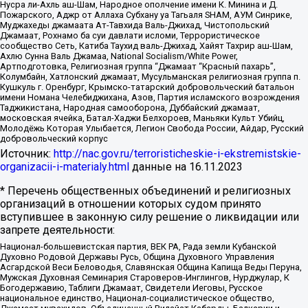
Нусра ли-Ахль аш-Шам, Народное ополчение имени К. Минина и Д.
Пожарского, Аджр от Аллаха Субхану уа Тагьаля SHAM, АУМ Синрике,
Муджахеды джамаата Ат-Тавхида Валь-Джихад, Чистопольский
Джамаат, Рохнамо ба суи давлати исломи, Террористическое
сообщество Сеть, Катиба Таухид валь-Джихад, Хайят Тахрир аш-Шам,
Ахлю Сунна Валь Джамаа, National Socialism/White Power,
Артподготовка, Религиозная группа “Джамаат “Красный пахарь”,
Колумбайн, Хатлонский джамаат, Мусульманская религиозная группа п.
Кушкуль г. Оренбург, Крымско-татарский добровольческий батальон
имени Номана Челебиджихана, Азов, Партия исламского возрождения
Таджикистана, Народная самооборона, Дуббайский джамаат,
московская ячейка, Батал-Хаджи Белхороев, Маньяки Культ Убийц,
Молодёжь Которая Улыбается, Легион Свобода России, Айдар, Русский
добровольческий корпус
Источник:
http://nac.gov.ru/terroristicheskie-i-ekstremistskie-
organizacii-i-materialy.html
данные на
16.11.2023
* Перечень общественных объединений и религиозных
организаций в отношении которых судом принято
вступившее в законную силу решение о ликвидации или
запрете деятельности:
Национал-большевистская партия, ВЕК РА, Рада земли Кубанской
Духовно Родовой Державы Русь, Община Духовного Управления
Асгардской Веси Беловодья, Славянская Община Капища Веды Перуна,
Мужская Духовная Семинария Староверов-Инглингов, Нурджулар, К
Богодержавию, Таблиги Джамаат, Свидетели Иеговы, Русское
национальное единство, Национал-социалистическое общество,