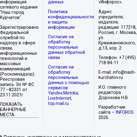
информация
данных
«Инфорос».
сетевого издания
Политика
Адрес
"Наш город
конфиденциальности
учредителя,
Курчатов".
и защиты
издателя,
Зарегистрировано
информации
редакции: 117218,
Федеральной
Россия, г. Москва,
Согласие на
службой по
ул.
обработку
надзору в сфере
Кржижановского,
персональных
связи,
д.13, кор. 2
данных обратной
информационных
связи
Телефон: +7 (495)
технологий и
718-84-11
массовых
Согласие на
коммуникаций
обработку
E-mail: info@nash-
(Роскомнадзор).
персональных
kurchatov.ru
Реестровая
данных с помощью
запись Эл № ФС
И.О. главного
сервисов
77 –82331 от
редактора
Yandex.Metrika,
23.11.2021г
Дорохова Н.В.
LiveInternet,
top.mail.ru
ПОКАЗАТЬ
Разработчик
БАННЕРНЫЕ
сайта –
INFOROS
МЕСТА
2026