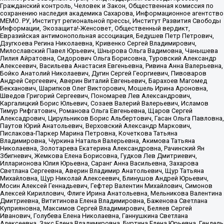
Гражданский контроль, Человек и Закон, Общественная комиссия по
сохранению наследия академика Сахарова, Информационное агентство
МЕМО. РУ, Институт региональной прессы, Институт Развития Свободы
Информации, Экозащита!-Женсовет, Общественный вердикт,
Евразийская антимонопольная ассоциация, Бедушев Петр Петрович,
Дзугкоева Регина Николаевна, Кривенко Сергей Владимирович,
Милославский Павел Юрьевич, Шнырова Ольга Вадимовна, Чанышева
Лилия Айратовна, Сидорович Ольга Борисовна, Туровский Александр
Алексеевич, Васильева Анастасия Евгеньевна, Ривина Анна Валерьевна,
Бойко Анатолий Николаевич, Дугин Сергей Георгиевич, Пивоваров
Андрей Сергеевич, Аверин Виталий Евгеньевич, Барахоев Магомед
Бекханович, Шарипков Олег Викторович, Мошель Ирина Ароновна,
Шведов Григорий Сергеевич, Пономарев Лев Александрович,
Каргалицкий Борис Юльевич, Созаев Валерий Валерьевич, Исламов
Тимур Рифгатович, Романова Ольга Евгеньевна, Щаров Сергей
Алексадрович, Цирульников Борис Альбертович, Гасан Ольга Павловна,
Паутов Юрий Анатольевич, Верховский Александр Маркович,
Пислакова-Паркер Марина Петровна, Кочеткова Татьяна
Владимировна, Чуркина Наталья Валерьевна, Акимова Татьяна
Николаевна, Золотарева Екатерина Александровна, Рачинский Ян
Збигневич, Жемкова Елена Борисовна, Гудков Лев Дмитриевич,
Илларионова Юлия Юрьевна, Саранг Анна Васильевна, Захарова
Светлана Сергеевна, Аверин Владимир Анатольевич, Щур Татьяна
Михайловна, Щур Николай Алексеевич, Блинушов Андрей Юрьевич,
Мосин Алексей Геннадьевич, Гефтер Валентин Михайлович, Симонов
Алексей Кириллович, Флиге Ирина Анатольевна, Мельникова Валентина
Дмитриевна, Вититинова Елена Владимировна, Баженова Светлана
Куприяновна, Максимов Сергей Владимирович, Беляев Сергей
Иванович, Голубева Елена Николаевна, Ганнушкина Светлана
Алексеевна, Закс Елена Владимировна, Буртина Елена Юрьевна, Гендель