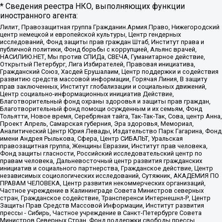
* Сведения реестра НКО, выполняющих функции
иностранного агента:
Лилит, Правозащитная группа Гражданин.Армия.Право, Нижегородский
центр немецкой и европейской культуры, Центр гендерных
исследований, Фонд защиты прав граждан Штаб, Институт права и
публичной политики, Фонд борьбы с коррупцией, Альянс врачей,
НАСИЛИЮ.НЕТ, Мы против СПИДа, СВЕЧА, Гуманитарное действие,
Открытый Петербург, Лига Избирателей, Правовая инициатива,
Гражданский Союз, Хасдей Ерушалаим, Центр поддержки и содействия
развитию средств массовой информации, Горячая Линия, В защиту
прав заключенных, Институт глобализации и социальных движений,
Центр социально-информационных инициатив Действие,
Благотворительный фонд охраны здоровья и защиты прав граждан,
Благотворительный фонд помощи осужденным и их семьям, Фонд
Тольятти, Новое время, Серебряная тайга, Так-Так-Так, Сова, центр Анна,
Проект Апрель, Самарская губерния, Эра здоровья, Мемориал,
Аналитический Центр Юрия Левады, Издательство Парк Гагарина, Фонд
имени Андрея Рылькова, Сфера, Центр СИБАЛЬТ, Уральская
правозащитная группа, Женщины Евразии, Институт прав человека,
Фонд защиты гласности, Российский исследовательский центр по
правам человека, Дальневосточный центр развития гражданских
инициатив и социального партнерства, Гражданское действие, Центр
независимых социологических исследований, Сутяжник, АКАДЕМИЯ ПО
ПРАВАМ ЧЕЛОВЕКА, Центр развития некоммерческих организаций,
Частное учреждение в Калининграде Совета Министров северных
стран, Гражданское содействие, Трансперенси Интернешнл-Р, Центр
Защиты Прав Средств Массовой Информации, Институт развития
прессы - Сибирь, Частное учреждение в Санкт-Петербурге Совета
Министров Северных Стран, Фонд поддержки свободы прессы,