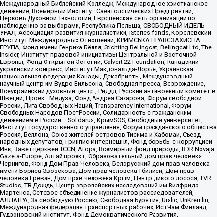
Международный Библейский Колледж, Международное христианское
движение, Всемирный Институт Саентологических Предприятий,
Церковь Духовной Технологии, Европейская сеть организаций по
наблюдению за выборами, Республика Польша, СВОБОДНЫЙ ИДЕЛЬ-
УРАЛ, Ассоциация развития журналистики, IStories fonds, Королевский
Институт Международных Отношений, КРИМСЬКА ПРАВОЗАХИСНА
ГРУПА, Фонд имени Генриха Бёлля, Stichting Bellingcat, Bellingcat Ltd, The
Insider, Институт правовой инициативы Центральной и Восточной
Европы, Фонд Открытой Эстонии, Calvert 22 Foundation, Канадский
украинский конгресс, Институт Макдональда-Лорье, Украинская
национальная федерация Канады, Декабристы, Международный
научный центр им Вудро Вильсона, Свободная пресса, Возрождение,
Всеукраинский духовный центр , Риддл, Русский антивоенный комитет в
Швеции, Проект Медуза, Фонд Андрея Сахарова, Форум свободной
России, Лига Свободных Наций, Transparеncy International, Форум
Свободных Народов ПостРоссии, Солидарность с гражданским
движением в России – Solidarus, КрымSOS, Свободный университет,
Институт государственного управления, Форум гражданского общества
Россия, Беллона, Союз жителей островов Тисима и Хабомаи, Съезд
народных депутатов, Гринпис Интернешнл, Фонд борьбы с коррупцией
Инк, Завет церквей TCCN, Агора, Всемирный фонд природы, BDR Novaja
Gazeta-Europe, Алтай проект, Образовательный дом прав человека
Чернигов, Фонд Дом Прав Человека, Белорусский дом прав человека
имени Бориса Звозскова, Дом прав человека Тбилиси, Дом прав
человека Ереван, Дом прав человека Крым, Центр дикого лосося, TVR
Studios, ТВ Дождь, Центр европейских исследований им Вилфрида
Мартенса, Сетевое объединение журналистов расследователей,
АЛЛАТРА, За свободную Россию, Свободная Бурятия, Uralic, UnKremlin,
Международная федерация транспортных рабочих, ИстЧам Финланд,
Гудзоновский институт, Фонд Демократического Развития,