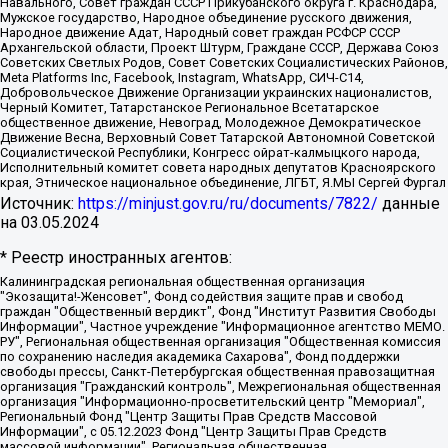
Навального, Совет граждан СССР Прикубанского округа г. Краснодара,
Мужское государство, Народное объединение русского движения,
Народное движение Адат, Народный совет граждан РСФСР СССР
Архангельской области, Проект Штурм, Граждане СССР, Держава Союз
Советских Светлых Родов, Совет Советских Социалистических Районов,
Meta Platforms Inc, Facebook, Instagram, WhatsApp, СИЧ-С14,
Добровольческое Движение Организации украинских националистов,
Черный Комитет, Татарстанское Региональное Всетатарское
общественное движение, Невоград, Молодежное Демократическое
Движение Весна, Верховный Совет Татарской Автономной Советской
Социалистической Республики, Конгресс ойрат-калмыцкого народа,
Исполнительный комитет совета народных депутатов Красноярского
края, Этническое национальное объединение, ЛГБТ, Я.МЫ Сергей Фургал
Источник:
https://minjust.gov.ru/ru/documents/7822/
данные
на
03.05.2024
* Реестр иностранных агентов:
Калининградская региональная общественная организация "Экозащита!-Женсовет", Фонд содействия защите прав и свобод граждан "Общественный вердикт", Фонд "Институт Развития Свободы Информации", Частное учреждение "Информационное агентство МЕМО. РУ", Региональная общественная организация "Общественная комиссия по сохранению наследия академика Сахарова", Фонд поддержки свободы прессы, Санкт-Петербургская общественная правозащитная организация "Гражданский контроль", Межрегиональная общественная организация "Информационно-просветительский центр "Мемориал", Региональный Фонд "Центр Защиты Прав Средств Массовой Информации", с 05.12.2023 Фонд "Центр Защиты Прав Средств массовой информации", Региональная общественная благотворительная организация помощи беженцам и мигрантам "Гражданское содействие", Негосударственное образовательное учреждение дополнительного профессионального образования (повышение квалификации) специалистов "АКАДЕМИЯ ПО ПРАВАМ ЧЕЛОВЕКА", Свердловская региональная общественная организация "Сутяжник", Автономная некоммерческая организация "Центр независимых социологических исследований", Союз общественных объединений "Российский исследовательский центр по правам человека", Региональное общественное учреждение научно-информационный центр "МЕМОРИАЛ", Некоммерческая организация "Фонд защиты гласности", Автономная некоммерческая организация "Институт прав человека", Городская общественная организация "Екатеринбургское общество "МЕМОРИАЛ", Городская общественная организация "Рязанское историко-просветительское и правозащитное общество "Мемориал" (Рязанский Мемориал), Челябинский региональный орган общественной самодеятельности – женское общественное объединение "Женщины Евразии", Челябинский региональный орган общественной самодеятельности "Уральская правозащитная группа", Фонд содействия защите здоровья и социальной справедливости имени Андрея Рылькова, Автономная Некоммерческая Организация "Аналитический Центр Юрия Левады", Автономная некоммерческая организация социальной поддержки населения "Проект Апрель", Региональная общественная организация помощи женщинам и детям, находящимся в кризисной ситуации "Информационно-методический центр "Анна", Фонд содействия развитию массовых коммуникаций и правовому просвещению "Так-так-Так", Фонд содействия устойчивому развитию "Серебряная тайга", Свердловский региональный общественный фонд социальных проектов "Новое время", "Idel.Реалии", Кавказ.Реалии, Крым.Реалии, Телеканал Настоящее Время, Татаро-башкирская служба Радио Свобода (Azatliq Radiosi), Радио Свободная Европа/Радио Свобода (PCE/PC), "Сибирь.Реалии", "Фактограф", Благотворительный фонд помощи осужденным и их семьям, Автономная некоммерческая организация "Институт глобализации и социальных движений", Фонд "В защиту прав заключенных", Частное учреждение "Центр поддержки и содействия развитию средств массовой информации", Пензенский региональный общественный благотворительный фонд "Гражданский союз", "Север.Реалии", Некоммерческая организация Фонд "Правовая инициатива", Общество с ограниченной ответственностью "Радио Свободная Европа/Радио Свобода", Чешское информационное агентство "MEDIUM-ORIENT", Красноярская региональная общественная организация "Мы против СПИДа", Камалягин Денис Николаевич, Маркелов Сергей Евгеньевич, Пономарев Лев Александрович, Савицкая Людмила Алексеевна, Автономная некоммерческая организация "Центр по работе с проблемой насилия "НАСИЛИЮ.НЕТ", Межрегиональный профессиональный союз работников здравоохранения "Альянс врачей", Юридическое лицо, зарегистрированное в Латвийской Республике, SIA "Medusa Project" (регистрационный номер 40103797863, дата регистрации 10.06.2014), Некоммерческая организация "Фонд по борьбе с коррупцией", Автономная некоммерческая организация "Институт права и публичной политики", Баданин Роман Сергеевич, Гликин Максим Александрович, Железнова Мария Михайловна, Лукьянова Юлия Сергеевна, Маетная Елизавета Витальевна, Маняхин Петр Борисович, Чуракова Ольга Владимировна, Ярош Юлия Петровна, Юридическое лицо "The Insider SIA", зарегистрированное в Риге, Латвийская Республика (дата регистрации 26.06.2015), являющееся администратором доменного имени интернет-издания "The Insider SIA", https://theins.ru, Постернак Алексей Евгеньевич, Рубин Михаил Аркадьевич, Анин Роман Александрович, Юридическое лицо Istories fonds, зарегистрированное в Латвийской Республике (регистрационный номер 50008295751, дата регистрации 24.02.2020), Великовский Дмитрий Александрович, Долинина Ирина Николаевна, Мароховская Алеся Алексеевна, Шлейнов Роман Юрьевич, Шмагун Олеся Валентиновна, Общество с ограниченной ответственностью "Альтаир 2021", Общество с ограниченной ответственностью "Вега 2021", Общество с ограниченной ответственностью "Главный редактор 2021", Общество с ограниченной ответственностью "Ромашки монолит", Важенков Артем Валерьевич, Ивановская областная общественная организация "Центр гендерных исследований", Гурман Юрий Альбертович, Медиапроект "ОВД-Инфо", Егоров Владимир Владимирович, Жилинский Владимир Александрович, Общество с ограниченной ответственностью "ЗП", Иванова София Юрьевна, Карезина Инна Павловна, Кильтау Екатерина Викторовна, Петров Алексей Викторович, Пискунов Сергей Евгеньевич, Смирнов Сергей Сергеевич, Тихонов Михаил Сергеевич, Общество с ограниченной ответственностью "ЖУРНАЛИСТ-ИНОСТРАННЫЙ АГЕНТ", Арапова Галина Юрьевна, Вольтская Татьяна Анатольевна, Американская компания "Mason G.E.S. Anonymous Foundation" (США), являющаяся владельцем интернет-издания https://mnews.world/, Компания "Stichting Bellingcat", зарегистрированная в Нидерландах (дата регистрации 11.07.2018), Захаров Андрей Вячеславович, Клепиковская Екатерина Дмитриевна, Общество с ограниченной ответственностью "МЕМО", Перл Роман Александрович, Симонов Евгений Алексеевич, Соловьева Елена Анатольевна, Сотников Даниил Владимирович, Сурначева Елизавета Дмитриевна, Автономная некоммерческая организация по защите прав человека и информированию населения "Якутия – Наше Мнение", Общество с ограниченной ответственностью "Москоу диджитал медиа", с 26.01.2023 Общество с ограниченной ответственностью "Чайка Белые сады", Ветошкина Валерия Валерьевна, Заговора Максим Александрович, Межрегиональное общественное движение "Российская ЛГБТ - сеть", Оленичев Максим Владимирович, Павлов Иван Юрьевич, Скворцова Елена Сергеевна, Общество с ограниченной ответственностью "Как бы инагент", Кочетков Игорь Викторович, Общество с ограниченной ответственностью "Честные выборы", Еланчик Олег Александрович, Общество с ограниченной ответственностью "Нобелевский призыв", Гималова Регина Эмилевна, Григорьев Андрей Валерьевич, Григорьева Алина Александровна, Ассоциация по содействию защите прав призывников, альтернативнослужащих и военнослужащих "Правозащитная группа "Гражданин.Армия.Право", Хисамова Регина Фаритовна, Автономная некоммерческая организация по реализации социально-правовых программ "Лилит", Дальневосточное общественное движение "Маяк", Санкт-Петербургская ЛГБТ-инициативная группа "Выход", Инициативная группа ЛГБТ+ "Реверс", Алексеев Андрей Викторович, Бекбулатова Таисия Львовна, Беляев Иван Михайлович, Владыкина Елена Сергеевна, Гельман Марат Александрович, Никульшина Вероника Юрьевна, Толоконникова Надежда Андреевна, Шендерович Виктор Анатольевич, Общество с ограниченной ответственностью "Данное сообщение", Общество с ограниченной ответственностью Издательский дом "Новая глава", Айнбиндер Александра Александровна, Московский комьюнити-центр для ЛГБТ+инициатив, Благотворительный фонд развития филантропии, Deutsche Welle (Германия, Kurt-Schumacher-Strasse 3, 53113 Bonn), Борзунова Мария Михайловна, Воробьев Виктор Викторович, Голубева Анна Львовна, Константинова Алла Михайловна, Малкова Ирина Владимировна, Мурадов Мурад Абдулгалимович, Осетинская Елизавета Николаевна, Понасенков Евгений Николаевич, Ганапольский Матвей Юрьевич, Киселев Евгений Алексеевич, Борухович Ирина Григорьевна, Дремин Иван Тимофеевич, Дубровский Дмитрий Викторович, Красноярская региональная общественная организация поддержки и развития альтернативных образовательных технологий и межкультурных коммуникаций "ИНТЕРРА", Маяковская Екатерина Алексеевна, Фейгин Марк Захарович, Филимонов Андрей Викторович, Дзугкоева Регина Николаевна, Доброхотов Роман Александрович, Дудь Юрий Александрович, Елкин Сергей Владимирович, Кругликов Кирилл Игоревич, Сабунаева Мария Леонидовна, Семенов Алексей Владимирович, Шаинян Карен Багратович, Шульман Екатерина Михайловна, Асафьев Артур Валерьевич, Вахштайн Виктор Семенович, Венедиктов Алексей Алексеевич, Лушникова Екатерина Евгеньевна, Волков Леонид Михайлович, Невзоров Александр Глебович, Пархоменко Сергей Борисович, Сироткин Ярослав Николаевич, Кара-Мурза Владимир Владимирович, Баранова Наталья Владимировна, Гозман Леонид Яковлевич, Кагарлицкий Борис Юльевич, Климарев Михаил Валерьевич, Милов Владимир Станиславович, Автономная некоммерческая организация Краснодарский центр современного искусства "Типография", Моргенштерн Алишер Тагирович, Соболь Любовь Эдуардовна, Общество с ограниченной ответственностью "ЛИЗА НОРМ", Каспаров Гарри Кимович, Ходорковский Михаил Борисович, Общество с ограниченной ответственностью "Апрельские тезисы", Данилович Ирина Брониславовна, Кашин Олег Владимирович, Петров Николай Владимирович, Пивоваров Алексей Владимирович, Соколов Михаил Владимирович, Цветкова Юлия Владимировна, Чичваркин Евгений Александрович, Комитет против пыток/Команда против пыток, Общество с ограниченной ответственностью "Первый научный", Общество с ограниченной ответственностью "Вертолет и ко", Белоцерковская Вероника Борисовна, Кац Максим Евгеньевич, Лазарева Татьяна Юрьевна, Шаведдинов Руслан Табризович, Яшин Илья Валерьевич, Общество с ограниченной ответственностью "Иноагент ААВ", Алешковский Дмитрий Петрович, Альбац Евгения Марковна, Быков Дмитрий Львович, Галямина Юлия Евгеньевна, Лойко Сергей Леонидович, Мартынов Кирилл Константинович, Медведев Сергей Александрович, Крашенинников Федор Геннадиевич, Гордеева Катерина Вл