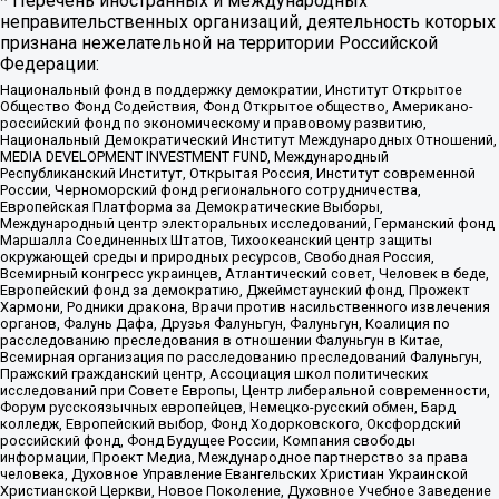
* Перечень иностранных и международных
неправительственных организаций, деятельность которых
признана нежелательной на территории Российской
Федерации:
Национальный фонд в поддержку демократии, Институт Открытое
Общество Фонд Содействия, Фонд Открытое общество, Американо-
российский фонд по экономическому и правовому развитию,
Национальный Демократический Институт Международных Отношений,
MEDIA DEVELOPMENT INVESTMENT FUND, Международный
Республиканский Институт, Открытая Россия, Институт современной
России, Черноморский фонд регионального сотрудничества,
Европейская Платформа за Демократические Выборы,
Международный центр электоральных исследований, Германский фонд
Маршалла Соединенных Штатов, Тихоокеанский центр защиты
окружающей среды и природных ресурсов, Свободная Россия,
Всемирный конгресс украинцев, Атлантический совет, Человек в беде,
Европейский фонд за демократию, Джеймстаунский фонд, Прожект
Хармони, Родники дракона, Врачи против насильственного извлечения
органов, Фалунь Дафа, Друзья Фалуньгун, Фалуньгун, Коалиция по
расследованию преследования в отношении Фалуньгун в Китае,
Всемирная организация по расследованию преследований Фалуньгун,
Пражский гражданский центр, Ассоциация школ политических
исследований при Совете Европы, Центр либеральной современности,
Форум русскоязычных европейцев, Немецко-русский обмен, Бард
колледж, Европейский выбор, Фонд Ходорковского, Оксфордский
российский фонд, Фонд Будущее России, Компания свободы
информации, Проект Медиа, Международное партнерство за права
человека, Духовное Управление Евангельских Христиан Украинской
Христианской Церкви, Новое Поколение, Духовное Учебное Заведение