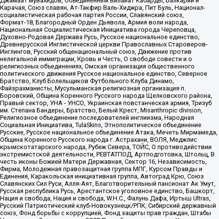
Джамаат мувахидов, Объединенный Вилайат Кабарды, Балкарии и
Карачая, Союз славян, Ат-Такфир Валь-Хиджра, Пит Буль, Национал-
социалистическая рабочая партия России, Славянский союз,
Формат-18, Благородный Орден Дьявола, Армия воли народа,
Национальная Социалистическая Инициатива города Череповца,
Духовно-Родовая Держава Русь, Русское национальное единство,
Древнерусской Инглистической церкви Православных Староверов-
Инглингов, Русский общенациональный союз, Движение против
нелегальной иммиграции, Кровь и Честь, О свободе совести и о
религиозных объединениях, Омская организация общественного
политического движения Русское национальное единство, Северное
Братство, Клуб Болельщиков Футбольного Клуба Динамо,
Файзрахманисты, Мусульманская религиозная организация п.
Боровский, Община Коренного Русского народа Щелковского района,
Правый сектор, УНА - УНСО, Украинская повстанческая армия, Тризуб
им. Степана Бандеры, Братство, Белый Крест, Misanthropic division,
Религиозное объединение последователей инглиизма, Народная
Социальная Инициатива, TulaSkins, Этнополитическое объединение
Русские, Русское национальное объединение Атака, Мечеть Мирмамеда,
Община Коренного Русского народа г. Астрахани, ВОЛЯ, Меджлис
крымскотатарского народа, Рубеж Севера, ТОЙС, О противодействии
экстремистской деятельности, РЕВТАТПОД, Артподготовка, Штольц, В
честь иконы Божией Матери Державная, Сектор 16, Независимость,
Фирма, Молодежная правозащитная группа МПГ, Курсом Правды и
Единения, Каракольская инициативная группа, Автоград Крю, Союз
Славянских Сил Руси, Алля-Аят, Благотворительный пансионат Ак Умут,
Русская республика Русь, Арестантское уголовное единство, Башкорт,
Нация и свобода, Нация и свобода, W.H.С., Фалунь Дафа, Иртыш Ultras,
Русский Патриотический клуб-Новокузнецк/РПК, Сибирский державный
союз, Фонд борьбы с коррупцией, Фонд защиты прав граждан, Штабы