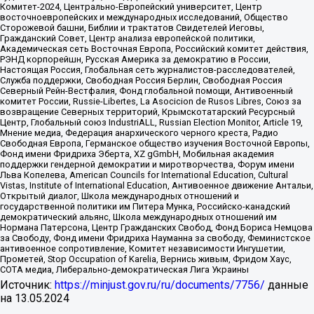
Комитет-2024, Центрально-Европейский университет, Центр
восточноевропейских и международных исследований, Общество
Сторожевой башни, Библии и трактатов Свидетелей Иеговы,
Гражданский Совет, Центр анализа европейской политики,
Академическая сеть Восточная Европа, Российский комитет действия,
РЭНД корпорейшн, Русская Америка за демократию в России,
Настоящая Россия, Глобальная сеть журналистов-расследователей,
Служба поддержки, Свободная Россия Берлин, Свободная Россия
Северный Рейн-Вестфалия, Фонд глобальной помощи, Антивоенный
комитет России, Russie-Libertes, La Asocicion de Rusos Libres, Союз за
возвращение Северных территорий, Крымскотатарский Ресурсный
Центр, Глобальный союз IndustriALL, Russian Election Monitor, Article 19,
Мнение медиа, Федерация анархического черного креста, Радио
Свободная Европа, Германское общество изучения Восточной Европы,
Фонд имени Фридриха Эберта, XZ gGmbH, Мобильная академия
поддержки гендерной демократии и миротворчества, Форум имени
Льва Копелева, American Councils for International Education, Cultural
Vistas, Institute of International Education, Антивоенное движение Антальи,
Открытый диалог, Школа международных отношений и
государственной политики им Питера Мунка, Российско-канадский
демократический альянс, Школа международных отношений им
Нормана Патерсона, Центр Гражданских Свобод, Фонд Бориса Немцова
за Свободу, Фонд имени Фридриха Науманна за свободу, Феминистское
антивоенное сопротивление, Комитет независимости Ингушетии,
Прометей, Stop Occupation of Karelia, Вернись живым, Фридом Хаус,
СОТА медиа, Либерально-демократическая Лига Украины
Источник:
https://minjust.gov.ru/ru/documents/7756/
данные
на
13.05.2024