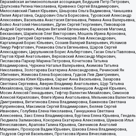
Евразийская антимонопольная ассоциация, Бедушев Петр Петрович,
Дзугкоева Регина Николаевна, Кривенко Сергей Владимирович,
Милославский Павел Юрьевич, Шнырова Ольга Вадимовна, Чанышева
Лилия Айратовна, Сидорович Ольга Борисовна, Туровский Александр
Алексеевич, Васильева Анастасия Евгеньевна, Ривина Анна Валерьевна,
Бойко Анатолий Николаевич, Дугин Сергей Георгиевич, Пивоваров
Андрей Сергеевич, Аверин Виталий Евгеньевич, Барахоев Магомед
Бекханович, Шарипков Олег Викторович, Мошель Ирина Ароновна,
Шведов Григорий Сергеевич, Пономарев Лев Александрович,
Каргалицкий Борис Юльевич, Созаев Валерий Валерьевич, Исламов
Тимур Рифгатович, Романова Ольга Евгеньевна, Щаров Сергей
Алексадрович, Цирульников Борис Альбертович, Гасан Ольга Павловна,
Паутов Юрий Анатольевич, Верховский Александр Маркович,
Пислакова-Паркер Марина Петровна, Кочеткова Татьяна
Владимировна, Чуркина Наталья Валерьевна, Акимова Татьяна
Николаевна, Золотарева Екатерина Александровна, Рачинский Ян
Збигневич, Жемкова Елена Борисовна, Гудков Лев Дмитриевич,
Илларионова Юлия Юрьевна, Саранг Анна Васильевна, Захарова
Светлана Сергеевна, Аверин Владимир Анатольевич, Щур Татьяна
Михайловна, Щур Николай Алексеевич, Блинушов Андрей Юрьевич,
Мосин Алексей Геннадьевич, Гефтер Валентин Михайлович, Симонов
Алексей Кириллович, Флиге Ирина Анатольевна, Мельникова Валентина
Дмитриевна, Вититинова Елена Владимировна, Баженова Светлана
Куприяновна, Максимов Сергей Владимирович, Беляев Сергей
Иванович, Голубева Елена Николаевна, Ганнушкина Светлана
Алексеевна, Закс Елена Владимировна, Буртина Елена Юрьевна, Гендель
Людмила Залмановна, Кокорина Екатерина Алексеевна, Шуманов Илья
Вячеславович, Арапова Галина Юрьевна, Свечников Анатолий
Мариевич, Прохоров Вадим Юрьевич, Шахова Елена Владимировна,
Подузов Сергей Васильевич, Протасова Ирина Вячеславовна,