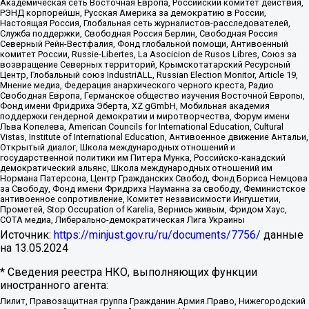
Академическая сеть Восточная Европа, Российский комитет действия,
РЭНД корпорейшн, Русская Америка за демократию в России,
Настоящая Россия, Глобальная сеть журналистов-расследователей,
Служба поддержки, Свободная Россия Берлин, Свободная Россия
Северный Рейн-Вестфалия, Фонд глобальной помощи, Антивоенный
комитет России, Russie-Libertes, La Asocicion de Rusos Libres, Союз за
возвращение Северных территорий, Крымскотатарский Ресурсный
Центр, Глобальный союз IndustriALL, Russian Election Monitor, Article 19,
Мнение медиа, Федерация анархического черного креста, Радио
Свободная Европа, Германское общество изучения Восточной Европы,
Фонд имени Фридриха Эберта, XZ gGmbH, Мобильная академия
поддержки гендерной демократии и миротворчества, Форум имени
Льва Копелева, American Councils for International Education, Cultural
Vistas, Institute of International Education, Антивоенное движение Антальи,
Открытый диалог, Школа международных отношений и
государственной политики им Питера Мунка, Российско-канадский
демократический альянс, Школа международных отношений им
Нормана Патерсона, Центр Гражданских Свобод, Фонд Бориса Немцова
за Свободу, Фонд имени Фридриха Науманна за свободу, Феминистское
антивоенное сопротивление, Комитет независимости Ингушетии,
Прометей, Stop Occupation of Karelia, Вернись живым, Фридом Хаус,
СОТА медиа, Либерально-демократическая Лига Украины
Источник:
https://minjust.gov.ru/ru/documents/7756/
данные
на
13.05.2024
* Сведения реестра НКО, выполняющих функции
иностранного агента:
Лилит, Правозащитная группа Гражданин.Армия.Право, Нижегородский