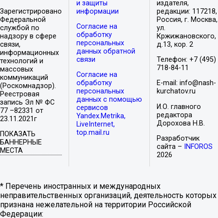
и защиты
издателя,
Зарегистрировано
информации
редакции: 117218,
Федеральной
Россия, г. Москва,
Согласие на
службой по
ул.
обработку
надзору в сфере
Кржижановского,
персональных
связи,
д.13, кор. 2
данных обратной
информационных
связи
Телефон: +7 (495)
технологий и
718-84-11
массовых
Согласие на
коммуникаций
обработку
E-mail: info@nash-
(Роскомнадзор).
персональных
kurchatov.ru
Реестровая
данных с помощью
запись Эл № ФС
И.О. главного
сервисов
77 –82331 от
редактора
Yandex.Metrika,
23.11.2021г
Дорохова Н.В.
LiveInternet,
top.mail.ru
ПОКАЗАТЬ
Разработчик
БАННЕРНЫЕ
сайта –
INFOROS
МЕСТА
2026
* Перечень иностранных и международных
неправительственных организаций, деятельность которых
признана нежелательной на территории Российской
Федерации: