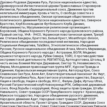
Духовно-Родовая Держава Русь, Русское национальное единство,
Древнерусской Инглистической церкви Православных Староверов-
Инглингов, Русский общенациональный союз, Движение против
нелегальной иммиграции, Кровь и Честь, О свободе совести и о
религиозных объединениях, Омская организация общественного
политического движения Русское национальное единство, Северное
Братство, Клуб Болельщиков Футбольного Клуба Динамо,
Файзрахманисты, Мусульманская религиозная организация п.
Боровский, Община Коренного Русского народа Щелковского района,
Правый сектор, УНА - УНСО, Украинская повстанческая армия, Тризуб
им. Степана Бандеры, Братство, Белый Крест, Misanthropic division,
Религиозное объединение последователей инглиизма, Народная
Социальная Инициатива, TulaSkins, Этнополитическое объединение
Русские, Русское национальное объединение Атака, Мечеть Мирмамеда,
Община Коренного Русского народа г. Астрахани, ВОЛЯ, Меджлис
крымскотатарского народа, Рубеж Севера, ТОЙС, О противодействии
экстремистской деятельности, РЕВТАТПОД, Артподготовка, Штольц, В
честь иконы Божией Матери Державная, Сектор 16, Независимость,
Фирма, Молодежная правозащитная группа МПГ, Курсом Правды и
Единения, Каракольская инициативная группа, Автоград Крю, Союз
Славянских Сил Руси, Алля-Аят, Благотворительный пансионат Ак Умут,
Русская республика Русь, Арестантское уголовное единство, Башкорт,
Нация и свобода, Нация и свобода, W.H.С., Фалунь Дафа, Иртыш Ultras,
Русский Патриотический клуб-Новокузнецк/РПК, Сибирский державный
союз, Фонд борьбы с коррупцией, Фонд защиты прав граждан, Штабы
Навального, Совет граждан СССР Прикубанского округа г. Краснодара,
Мужское государство, Народное объединение русского движения,
Народное движение Адат, Народный совет граждан РСФСР СССР
Архангельской области, Проект Штурм, Граждане СССР, Держава Союз
Советских Светлых Родов, Совет Советских Социалистических Районов,