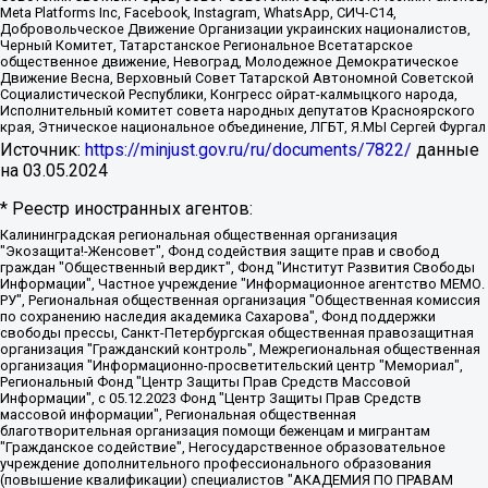
Meta Platforms Inc, Facebook, Instagram, WhatsApp, СИЧ-С14,
Добровольческое Движение Организации украинских националистов,
Черный Комитет, Татарстанское Региональное Всетатарское
общественное движение, Невоград, Молодежное Демократическое
Движение Весна, Верховный Совет Татарской Автономной Советской
Социалистической Республики, Конгресс ойрат-калмыцкого народа,
Исполнительный комитет совета народных депутатов Красноярского
края, Этническое национальное объединение, ЛГБТ, Я.МЫ Сергей Фургал
Источник:
https://minjust.gov.ru/ru/documents/7822/
данные
на
03.05.2024
* Реестр иностранных агентов:
Калининградская региональная общественная организация "Экозащита!-Женсовет", Фонд содействия защите прав и свобод граждан "Общественный вердикт", Фонд "Институт Развития Свободы Информации", Частное учреждение "Информационное агентство МЕМО. РУ", Региональная общественная организация "Общественная комиссия по сохранению наследия академика Сахарова", Фонд поддержки свободы прессы, Санкт-Петербургская общественная правозащитная организация "Гражданский контроль", Межрегиональная общественная организация "Информационно-просветительский центр "Мемориал", Региональный Фонд "Центр Защиты Прав Средств Массовой Информации", с 05.12.2023 Фонд "Центр Защиты Прав Средств массовой информации", Региональная общественная благотворительная организация помощи беженцам и мигрантам "Гражданское содействие", Негосударственное образовательное учреждение дополнительного профессионального образования (повышение квалификации) специалистов "АКАДЕМИЯ ПО ПРАВАМ ЧЕЛОВЕКА", Свердловская региональная общественная организация "Сутяжник", Автономная некоммерческая организация "Центр независимых социологических исследований", Союз общественных объединений "Российский исследовательский центр по правам человека", Региональное общественное учреждение научно-информационный центр "МЕМОРИАЛ", Некоммерческая организация "Фонд защиты гласности", Автономная некоммерческая организация "Институт прав человека", Городская общественная организация "Екатеринбургское общество "МЕМОРИАЛ", Городская общественная организация "Рязанское историко-просветительское и правозащитное общество "Мемориал" (Рязанский Мемориал), Челябинский региональный орган общественной самодеятельности – женское общественное объединение "Женщины Евразии", Челябинский региональный орган общественной самодеятельности "Уральская правозащитная группа", Фонд содействия защите здоровья и социальной справедливости имени Андрея Рылькова, Автономная Некоммерческая Организация "Аналитический Центр Юрия Левады", Автономная некоммерческая организация социальной поддержки населения "Проект Апрель", Региональная общественная организация помощи женщинам и детям, находящимся в кризисной ситуации "Информационно-методический центр "Анна", Фонд содействия развитию массовых коммуникаций и правовому просвещению "Так-так-Так", Фонд содействия устойчивому развитию "Серебряная тайга", Свердловский региональный общественный фонд социальных проектов "Новое время", "Idel.Реалии", Кавказ.Реалии, Крым.Реалии, Телеканал Настоящее Время, Татаро-башкирская служба Радио Свобода (Azatliq Radiosi), Радио Свободная Европа/Радио Свобода (PCE/PC), "Сибирь.Реалии", "Фактограф", Благотворительный фонд помощи осужденным и их семьям, Автономная некоммерческая организация "Институт глобализации и социальных движений", Фонд "В защиту прав заключенных", Частное учреждение "Центр поддержки и содействия развитию средств массовой информации", Пензенский региональный общественный благотворительный фонд "Гражданский союз", "Север.Реалии", Некоммерческая организация Фонд "Правовая инициатива", Общество с ограниченной ответственностью "Радио Свободная Европа/Радио Свобода", Чешское информационное агентство "MEDIUM-ORIENT", Красноярская региональная общественная организация "Мы против СПИДа", Камалягин Денис Николаевич, Маркелов Сергей Евгеньевич, Пономарев Лев Александрович, Савицкая Людмила Алексеевна, Автономная некоммерческая организация "Центр по работе с проблемой насилия "НАСИЛИЮ.НЕТ", Межрегиональный профессиональный союз работников здравоохранения "Альянс врачей", Юридическое лицо, зарегистрированное в Латвийской Республике, SIA "Medusa Project" (регистрационный номер 40103797863, дата регистрации 10.06.2014), Некоммерческая организация "Фонд по борьбе с коррупцией", Автономная некоммерческая организация "Институт права и публичной политики", Баданин Роман Сергеевич, Гликин Максим Александрович, Железнова Мария Михайловна, Лукьянова Юлия Сергеевна, Маетная Елизавета Витальевна, Маняхин Петр Борисович, Чуракова Ольга Владимировна, Ярош Юлия Петровна, Юридическое лицо "The Insider SIA", зарегистрированное в Риге, Латвийская Республика (дата регистрации 26.06.2015), являющееся администратором доменного имени интернет-издания "The Insider SIA", https://theins.ru, Постернак Алексей Евгеньевич, Рубин Михаил Аркадьевич, Анин Роман Александрович, Юридическое лицо Istories fonds, зарегистрированное в Латвийской Республике (регистрационный номер 50008295751, дата регистрации 24.02.2020), Великовский Дмитрий Александрович, Долинина Ирина Николаевна, Мароховская Алеся Алексеевна, Шлейнов Роман Юрьевич, Шмагун Олеся Валентиновна, Общество с ограниченной ответственностью "Альтаир 2021", Общество с ограниченной ответственностью "Вега 2021", Общество с ограниченной ответственностью "Главный редактор 2021", Общество с ограниченной ответственностью "Ромашки монолит", Важенков Артем Валерьевич, Ивановская областная общественная организация "Центр гендерных исследований", Гурман Юрий Альбертович, Медиапроект "ОВД-Инфо", Егоров Владимир Владимирович, Жилинский Владимир Александрович, Общество с ограниченной ответственностью "ЗП", Иванова София Юрьевна, Карезина Инна Павловна, Кильтау Екатерина Викторовна, Петров Алексей Викторович, Пискунов Сергей Евгеньевич, Смирнов Сергей Сергеевич, Тихонов Михаил Сергеевич, Общество с ограниченной ответственностью "ЖУРНАЛИСТ-ИНОСТРАННЫЙ АГЕНТ", Арапова Галина Юрьевна, Вольтская Татьяна Анатольевна, Американская компания "Mason G.E.S. Anonymous Foundation" (США), являющаяся владельцем интернет-издания https://mnews.world/, Компания "Stichting Bellingcat", зарегистрированная в Нидерландах (дата регистрации 11.07.2018), Захаров Андрей Вячеславович, Клепиковская Екатерина Дмитриевна, Общество с ограниченной ответственностью "МЕМО", Перл Роман Александрович, Симонов Евгений Алексеевич, Соловьева Елена Анатольевна, Сотников Даниил Владимирович, Сурначева Елизавета Дмитриевна, Автономная некоммерческая организация по защите прав человека и информированию населения "Якутия – Наше Мнение", Общество с ограниченной ответственностью "Москоу диджитал медиа", с 26.01.2023 Общество с ограниченной ответственностью "Чайка Белые сады", Ветошкина Валерия Валерьевна, Заговора Максим Александрович, Межрегиональное общественное движение "Российская ЛГБТ - сеть", Оленичев Максим Владимирович, Павлов Иван Юрьевич, Скворцова Елена Сергеевна, Общество с ограниченной ответственностью "Как бы инагент", Кочетков Игорь Викторович, Общество с ограниченной ответственностью "Честные выборы", Еланчик Олег Александрович, Общество с ограниченной ответственностью "Нобелевский призыв", Гималова Регина Эмилевна, Григорьев Андрей Валерьевич, Григорьева Алина Александровна, Ассоциация по содействию защите прав призывников, альтернативнослужащих и военнослужащих "Правозащитная группа "Гражданин.Армия.Право", Хисамова Регина Фаритовна, Автономная некоммерческая организация по реализации социально-правовых программ "Лилит", Дальневосточное общественное движение "Маяк", Санкт-Петербургская ЛГБТ-инициативная группа "Выход", Инициативная группа ЛГБТ+ "Реверс", Алексеев Андрей Викторович, Бекбулатова Таисия Львовна, Беляев Иван Михайлович, Владыкина Елена Сергеевна, Гельман Марат Александрович, Никульшина Вероника Юрьевна, Толоконникова Надежда Андреевна, Шендерович Виктор Анатольевич, Общество с ограниченной ответственностью "Данное сообщение", Общество с ограниченной ответственностью Издательский дом "Новая глава", Айнбиндер Александра Александровна, Московский комьюнити-центр для ЛГБТ+инициатив, Благотворительный фонд развития филантропии, Deutsche Welle (Германия, Kurt-Schumacher-Strasse 3, 53113 Bonn), Борзунова Мария Михайловна, Воробьев Виктор Викторович, Голубева Анна Львовна, Константинова Алла Михайловна, Малкова Ирина Владимировна, Мурадов Мурад Абдулгалимович, Осетинская Елизавета Николаевна, Понасенков Евгений Николаевич, Ганапольский Матвей Юрьевич, Киселев Евгений Алексеевич, Борухович Ирина Григорьевна, Дремин Иван Тимофеевич, Дубровский Дмитрий Викторович, Красноярская региональная общественная организация поддержки и развития альтернативных образовательных технологий и межкультурных коммуникаций "ИНТЕРРА", Маяковская Екатерина Алексеевна, Фейгин Марк Захарович, Филимонов Андрей Викторович, Дзугкоева Регина Николаевна, Доброхотов Роман Александрович, Дудь Юрий Александрович, Елкин Сергей Владимирович, Кругликов Кирилл Игоревич, Сабунаева Мария Леонидовна, Семенов Алексей Владимирович, Шаинян Карен Багратович, Шульман Екатерина Михайловна, Асафьев Артур Валерьевич, Вахштайн Виктор Семенович, Венедиктов Алексей Алексеевич, Лушникова Екатерина Евгеньевна, Волков Леонид Михайлович, Невзоров Александр Глебович, Пархоменко Сергей Борисович, Сироткин Ярослав Николаевич, Кара-Мурза Владимир Владимирович, Баранова Наталья Владимировна, Гозман Леонид Яковлевич, Кагарлицкий Борис Юльевич, Климарев Михаил Валерьевич, Милов Владимир Станиславович, Автономная некоммерческая организация Краснодарский центр современного искусства "Типография", Моргенштерн Алишер Тагирович, Соболь Любовь Эдуардовна, Общество с ограниченной ответственностью "ЛИЗА НОРМ", Каспаров Гарри Кимович, Ходорковский Михаил Борисович, Общество с ограниченной ответственностью "Апрельские тезисы", Данилович Ирина Брониславовна, Кашин Олег Владимирович, Петров Николай Владимирович, Пивоваров Алексей Владимирович, Соколов Михаил Владимирович, Цветкова Юлия Владимировна, Чичваркин Евгений Александрович, Комитет против пыток/Команда против пыток, Общество с ограниченной ответственностью "Первый научный", Общество с ограниченной ответственностью "Вертолет и ко", Белоцерковская Вероника Борисовна, Кац Максим Евгеньевич, Лазарева Татьяна Юрьевна, Шаведдинов Руслан Табризович, Яшин Илья Валерьевич, Общество с ограниченной ответственностью "Иноагент ААВ", Алешковский Дмитрий Петрович, Альбац Евгения Марковна, Быков Дмитрий Львович, Галямина Юлия Евгеньевна, Лойко Сергей Леонидович, Мартынов Кирилл Константинович, Медведев Сергей Александрович, Крашенинников Федор Геннадиевич, Гордеева Катерина Вл