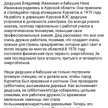
Дедушка Владимир Иванович и бабушка Нина
Ивановна родились в Курской области. Они приехали
в строящийся город атомщиков Курчатов в 1973 году.
На работу в дирекцию Курской АЭС дедушка
устроился в должности электрика. Он всегда учился
новому, поэтому параллельно с работой учился в
энергетическом техникуме, повышая свои
профессиональные знания. Дед рассказал, что все они
очень дружно работали, понимая, что создают очень
нужное для страны предприятие, которое даст свет и
тепло людям из многих областей.В 1976 году
состоялся физический пуск первого энергоблока. За
ним последовали пуск второго, третьего и четвертого
энергоблоков.
Наши дедушки и бабушки не только построили
атомную станцию, но и делали все, чтобы город
Курчатов был красивым и уютным. Они проводили
субботники, высаживали деревья. Как вспоминает
дедушка, на субботникитогда собирались целыми
семьями, все работали дружно.Со временем
маленькие саженцы лип стали
большимираскидистыми деревьями. Теперь это