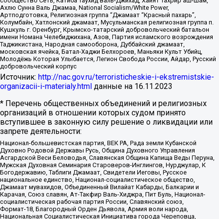
сообщество Сеть, Катиба Таухид валь-Джихад, Хайят Тахрир аш-Шам,
Ахлю Сунна Валь Джамаа, National Socialism/White Power,
Артподготовка, Религиозная группа “Джамаат “Красный пахарь”,
Колумбайн, Хатлонский джамаат, Мусульманская религиозная группа п.
Кушкуль г. Оренбург, Крымско-татарский добровольческий батальон
имени Номана Челебиджихана, Азов, Партия исламского возрождения
Таджикистана, Народная самооборона, Дуббайский джамаат,
московская ячейка, Батал-Хаджи Белхороев, Маньяки Культ Убийц,
Молодёжь Которая Улыбается, Легион Свобода России, Айдар, Русский
добровольческий корпус
Источник:
http://nac.gov.ru/terroristicheskie-i-ekstremistskie-
organizacii-i-materialy.html
данные на
16.11.2023
* Перечень общественных объединений и религиозных
организаций в отношении которых судом принято
вступившее в законную силу решение о ликвидации или
запрете деятельности:
Национал-большевистская партия, ВЕК РА, Рада земли Кубанской
Духовно Родовой Державы Русь, Община Духовного Управления
Асгардской Веси Беловодья, Славянская Община Капища Веды Перуна,
Мужская Духовная Семинария Староверов-Инглингов, Нурджулар, К
Богодержавию, Таблиги Джамаат, Свидетели Иеговы, Русское
национальное единство, Национал-социалистическое общество,
Джамаат мувахидов, Объединенный Вилайат Кабарды, Балкарии и
Карачая, Союз славян, Ат-Такфир Валь-Хиджра, Пит Буль, Национал-
социалистическая рабочая партия России, Славянский союз,
Формат-18, Благородный Орден Дьявола, Армия воли народа,
Национальная Социалистическая Инициатива города Череповца,