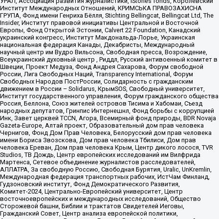
УРАЛ, Ассоциация развития журналистики, IStories fonds, Королевский
Институт Международных Отношений, КРИМСЬКА ПРАВОЗАХИСНА
ГРУПА, Фонд имени Генриха Бёлля, Stichting Bellingcat, Bellingcat Ltd, The
Insider, Институт правовой инициативы Центральной и Восточной
Европы, Фонд Открытой Эстонии, Calvert 22 Foundation, Канадский
украинский конгресс, Институт Макдональда-Лорье, Украинская
национальная федерация Канады, Декабристы, Международный
научный центр им Вудро Вильсона, Свободная пресса, Возрождение,
Всеукраинский духовный центр , Риддл, Русский антивоенный комитет в
Швеции, Проект Медуза, Фонд Андрея Сахарова, Форум свободной
России, Лига Свободных Наций, Transparеncy International, Форум
Свободных Народов ПостРоссии, Солидарность с гражданским
движением в России – Solidarus, КрымSOS, Свободный университет,
Институт государственного управления, Форум гражданского общества
Россия, Беллона, Союз жителей островов Тисима и Хабомаи, Съезд
народных депутатов, Гринпис Интернешнл, Фонд борьбы с коррупцией
Инк, Завет церквей TCCN, Агора, Всемирный фонд природы, BDR Novaja
Gazeta-Europe, Алтай проект, Образовательный дом прав человека
Чернигов, Фонд Дом Прав Человека, Белорусский дом прав человека
имени Бориса Звозскова, Дом прав человека Тбилиси, Дом прав
человека Ереван, Дом прав человека Крым, Центр дикого лосося, TVR
Studios, ТВ Дождь, Центр европейских исследований им Вилфрида
Мартенса, Сетевое объединение журналистов расследователей,
АЛЛАТРА, За свободную Россию, Свободная Бурятия, Uralic, UnKremlin,
Международная федерация транспортных рабочих, ИстЧам Финланд,
Гудзоновский институт, Фонд Демократического Развития,
Комитет-2024, Центрально-Европейский университет, Центр
восточноевропейских и международных исследований, Общество
Сторожевой башни, Библии и трактатов Свидетелей Иеговы,
Гражданский Совет, Центр анализа европейской политики,