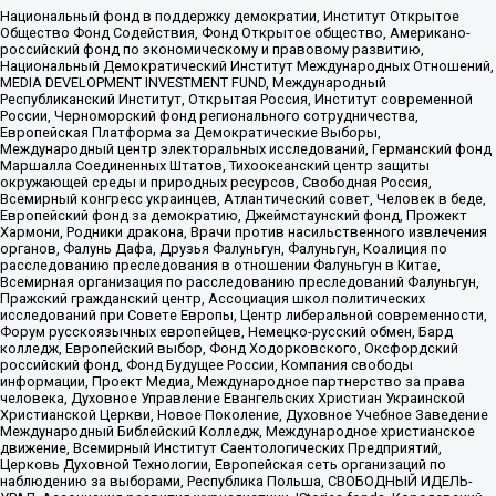
Национальный фонд в поддержку демократии, Институт Открытое
Общество Фонд Содействия, Фонд Открытое общество, Американо-
российский фонд по экономическому и правовому развитию,
Национальный Демократический Институт Международных Отношений,
MEDIA DEVELOPMENT INVESTMENT FUND, Международный
Республиканский Институт, Открытая Россия, Институт современной
России, Черноморский фонд регионального сотрудничества,
Европейская Платформа за Демократические Выборы,
Международный центр электоральных исследований, Германский фонд
Маршалла Соединенных Штатов, Тихоокеанский центр защиты
окружающей среды и природных ресурсов, Свободная Россия,
Всемирный конгресс украинцев, Атлантический совет, Человек в беде,
Европейский фонд за демократию, Джеймстаунский фонд, Прожект
Хармони, Родники дракона, Врачи против насильственного извлечения
органов, Фалунь Дафа, Друзья Фалуньгун, Фалуньгун, Коалиция по
расследованию преследования в отношении Фалуньгун в Китае,
Всемирная организация по расследованию преследований Фалуньгун,
Пражский гражданский центр, Ассоциация школ политических
исследований при Совете Европы, Центр либеральной современности,
Форум русскоязычных европейцев, Немецко-русский обмен, Бард
колледж, Европейский выбор, Фонд Ходорковского, Оксфордский
российский фонд, Фонд Будущее России, Компания свободы
информации, Проект Медиа, Международное партнерство за права
человека, Духовное Управление Евангельских Христиан Украинской
Христианской Церкви, Новое Поколение, Духовное Учебное Заведение
Международный Библейский Колледж, Международное христианское
движение, Всемирный Институт Саентологических Предприятий,
Церковь Духовной Технологии, Европейская сеть организаций по
наблюдению за выборами, Республика Польша, СВОБОДНЫЙ ИДЕЛЬ-