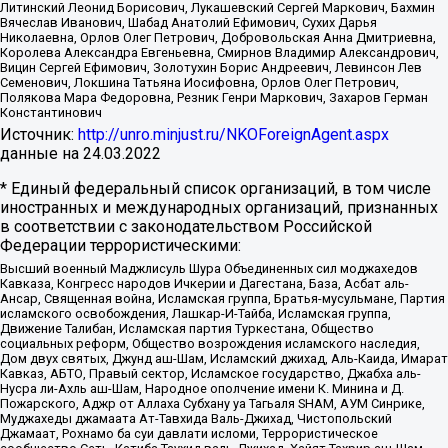
Литинский Леонид Борисович, Лукашевский Сергей Маркович, Бахмин
Вячеслав Иванович, Шабад Анатолий Ефимович, Сухих Дарья
Николаевна, Орлов Олег Петрович, Добровольская Анна Дмитриевна,
Королева Александра Евгеньевна, Смирнов Владимир Александрович,
Вицин Сергей Ефимович, Золотухин Борис Андреевич, Левинсон Лев
Семенович, Локшина Татьяна Иосифовна, Орлов Олег Петрович,
Полякова Мара Федоровна, Резник Генри Маркович, Захаров Герман
Константинович
Источник:
http://unro.minjust.ru/NKOForeignAgent.aspx
данные на
24.03.2022
* Единый федеральный список организаций, в том числе
иностранных и международных организаций, признанных
в соответствии с законодательством Российской
Федерации террористическими:
Высший военный Маджлисуль Шура Объединенных сил моджахедов
Кавказа, Конгресс народов Ичкерии и Дагестана, База, Асбат аль-
Ансар, Священная война, Исламская группа, Братья-мусульмане, Партия
исламского освобождения, Лашкар-И-Тайба, Исламская группа,
Движение Талибан, Исламская партия Туркестана, Общество
социальных реформ, Общество возрождения исламского наследия,
Дом двух святых, Джунд аш-Шам, Исламский джихад, Аль-Каида, Имарат
Кавказ, АБТО, Правый сектор, Исламское государство, Джабха аль-
Нусра ли-Ахль аш-Шам, Народное ополчение имени К. Минина и Д.
Пожарского, Аджр от Аллаха Субхану уа Тагьаля SHAM, АУМ Синрике,
Муджахеды джамаата Ат-Тавхида Валь-Джихад, Чистопольский
Джамаат, Рохнамо ба суи давлати исломи, Террористическое