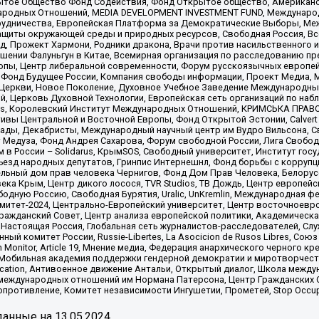
ытое Общество Фонд Содействия, Фонд Открытое общество, Американо
родных Отношений, MEDIA DEVELOPMENT INVESTMENT FUND, Международн
рудничества, Европейская Платформа за Демократические Выборы, Ме
щиты окружающей среды и природных ресурсов, Свободная Россия, Все
, Прожект Хармони, Родники дракона, Врачи против насильственного и
шении Фалуньгун в Китае, Всемирная организация по расследованию пр
опы, Центр либеральной современности, Форум русскоязычных европей
Фонд Будущее России, Компания свободы информации, Проект Медиа, 
 Церкви, Новое Поколение, Духовное Учебное Заведение Международн
й, Церковь Духовной Технологии, Европейская сеть организаций по н
nds, Королевский Институт Международных Отношений, КРИМСЬКА ПРАВОЗ
ициативы Центральной и Восточной Европы, Фонд Открытой Эстонии, Calver
ады, Декабристы, Международный научный центр им Вудро Вильсона, С
 Медуза, Фонд Андрея Сахарова, Форум свободной России, Лига Свободны
в России – Solidarus, КрымSOS, Свободный университет, Институт гос
Съезд народных депутатов, Гринпис Интернешнл, Фонд борьбы с коррупц
тельный дом прав человека Чернигов, Фонд Дом Прав Человека, Белору
ека Крым, Центр дикого лосося, TVR Studios, ТВ Дождь, Центр европей
одную Россию, Свободная Бурятия, Uralic, UnKremlin, Международная ф
омитет-2024, Центрально-Европейский университет, Центр восточноев
ражданский Совет, Центр анализа европейской политики, Академическа
Настоящая Россия, Глобальная сеть журналистов-расследователей, Слу
ый комитет России, Russie-Libertes, La Asocicion de Rusos Libres, С
on Monitor, Article 19, Мнение медиа, Федерация анархического черного
обильная академия поддержки гендерной демократии и миротворчества,
ational Education, Антивоенное движение Антальи, Открытый диалог, Школа 
 международных отношений им Нормана Патерсона, Центр Гражданских 
ротивление, Комитет независимости Ингушетии, Прометей, Stop Occupat
анные на
13.05.2024