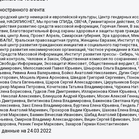
остранного агента:
родский центр немецкой и европейской культуры, Центр гендерных исс
ачей, НАСИЛИЮ.НЕТ, Мы против СПИДа, СВЕЧА, Гуманитарное действие, 
ействия развитию средств массовой информации, Горячая Линия, В защ
твие, Благотворительный фонд охраны здоровья и защиты прав гражда
 Сова, центр Анна, Проект Апрель, Самарская губерния, Эра здоровья, 
ИБАЛЬТ, Уральская правозащитная группа, Женщины Евразии, Институт п
ый центр развития гражданских инициатив и социального партнерства,
нтр развития некоммерческих организаций, Частное учреждение в Кал
 Средств Массовой Информации, Институт развития прессы - Сибирь, Ч
ий контроль, Человек и Закон, Общественная комиссия по сохранению
я Свободы Информации, Экозащита!-Женсовет, Общественный вердикт, 
ладимирович, Милославский Павел Юрьевич, Шнырова Ольга Вадимовна,
ьевна, Ривина Анна Валерьевна, Бойко Анатолий Николаевич, Дугин Сер
икторович, Мошель Ирина Ароновна, Шведов Григорий Сергеевич, Поно
нова Ольга Евгеньевна, Щаров Сергей Алексадрович, Цирульников Бори
ркер Марина Петровна, Кочеткова Татьяна Владимировна, Чуркина Нат
Елена Борисовна, Гудков Лев Дмитриевич, Илларионова Юлия Юрьевна, С
 Николай Алексеевич, Блинушов Андрей Юрьевич, Мосин Алексей Генна
а Дмитриевна, Вититинова Елена Владимировна, Баженова Светлана Куп
Алексеевна, Закс Елена Владимировна, Буртина Елена Юрьевна, Гендель
иков Анатолий Мариевич, Прохоров Вадим Юрьевич, Шахова Елена Влад
ргей Маркович, Бахмин Вячеслав Иванович, Шабад Анатолий Ефимович, 
ьевна, Смирнов Владимир Александрович, Вицин Сергей Ефимович, Зол
доровна, Резник Генри Маркович, Захаров Герман Константинович
x
данные на
24.03.2022