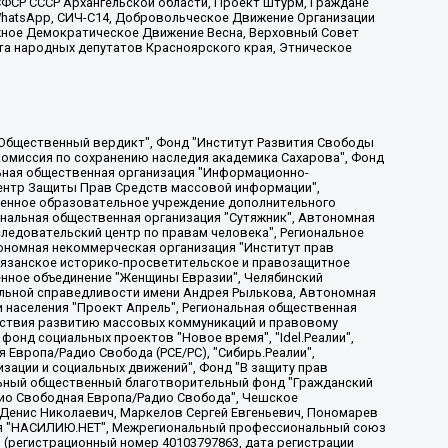
ФСР СССР Архангельской области, Проект Штурм, Граждане
, WhatsApp, СИЧ-С14, Добровольческое Движение Организации
жное Демократическое Движение Весна, Верховный Совет
та народных депутатов Красноярского края, Этническое
, Дальневосточное общественное движение "Маяк", Санкт-Петербургская ЛГБТ-инициативная группа "Выход", Инициативная группа ЛГБТ+ "Реверс", Алексеев Андрей Викторович, Бекбулатова Таисия Львовна, Беляев Иван Михайлович, Владыкина Елена Сергеевна, Гельман Марат Александрович, Никульшина Вероника Юрьевна, Толоконникова Надежда Андреевна, Шендерович Виктор Анатольевич, Общество с ограниченной ответственностью "Данное сообщение", Общество с ограниченной ответственностью Издательский дом "Новая глава", Айнбиндер Александра Александровна, Московский комьюнити-центр для ЛГБТ+инициатив, Благотворительный фонд развития филантропии, Deutsche Welle (Германия, Kurt-Schumacher-Strasse 3, 53113 Bonn), Борзунова Мария Михайловна, Воробьев Виктор Викторович, Голубева Анна Львовна, Константинова Алла Михайловна, Малкова Ирина Владимировна, Мурадов Мурад Абдулгалимович, Осетинская Елизавета Николаевна, Понасенков Евгений Николаевич, Ганапольский Матвей Юрьевич, Киселев Евгений Алексеевич, Борухович Ирина Григорьевна, Дремин Иван Тимофеевич, Дубровский Дмитрий Викторович, Красноярская региональная общественная организация поддержки и развития альтернативных образовательных технологий и межкультурных коммуникаций "ИНТЕРРА", Маяковская Екатерина Алексеевна, Фейгин Марк Захарович, Филимонов Андрей Викторович, Дзугкоева Регина Николаевна, Доброхотов Роман Александрович, Дудь Юрий Александрович, Елкин Сергей Владимирович, Кругликов Кирилл Игоревич, Сабунаева Мария Леонидовна, Семенов Алексей Владимирович, Шаинян Карен Багратович, Шульман Екатерина Михайловна, Асафьев Артур Валерьевич, Вахштайн Виктор Семенович, Венедиктов Алексей Алексеевич, Лушникова Екатерина Евгеньевна, Волков Леонид Михайлович, Невзоров Александр Глебович, Пархоменко Сергей Борисович, Сироткин Ярослав Николаевич, Кара-Мурза Владимир Владимирович, Баранова Наталья Владимировна, Гозман Леонид Яковлевич, Кагарлицкий Борис Юльевич, Климарев Михаил Валерьевич, Милов Владимир Станиславович, Автономная некоммерческая организация Краснодарский центр современного искусства "Типография", Моргенштерн Алишер Тагирович, Соболь Любовь Эдуардовна, Общество с ограниченной ответственностью "ЛИЗА НОРМ", Каспаров Гарри Кимович, Ходорковский Михаил Борисович, Общество с ограниченной ответственностью "Апрельские тезисы", Данилович Ирина Брониславовна, Кашин Олег Владимирович, Петров Николай Владимирович, Пивоваров Алексей Владимирович, Соколов Михаил Владимирович, Цветкова Юлия Владимировна, Чичваркин Евгений Александрович, Комитет против пыток/Команда против пыток, Общество с ограниченной ответственностью "Первый научный", Общество с ограниченной ответственностью "Вертолет и ко", Белоцерковская Вероника Борисовна, Кац Максим Евгеньевич, Лазарева Татьяна Юрьевна, Шаведдинов Руслан Табризович, Яшин Илья Валерьевич, Общество с ограниченной ответственностью "Иноагент ААВ", Алешковский Дмитрий Петрович, Альбац Евгения Марковна, Быков Дмитрий Львович, Галямина Юлия Евгеньевна, Лойко Сергей Леонидович, Мартынов Кирилл Константинович, Медведев Сергей Александрович, Крашенинников Федор Геннадиевич, Гордеева Катерина Вл