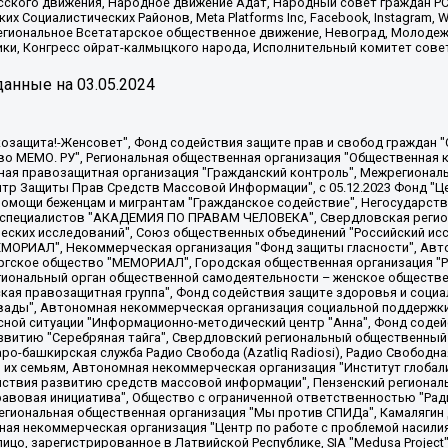
сского движения, Народное движение Адат, Народный совет граждан РС
х Социалистических Районов, Meta Platforms Inc, Facebook, Instagram
Региональное Всетатарское общественное движение, Невоград, Молоде
ки, Конгресс ойрат-калмыцкого народа, Исполнительный комитет сове
анные на
03.05.2024
 "Мы против СПИДа", Камалягин Денис Николаевич, Маркелов Сергей Евгеньевич, Пономарев Лев Александрович, Савицкая Людмила Алексеевна, Автономная некоммерческая организация "Центр по работе с проблемой насилия "НАСИЛИЮ.НЕТ", Межрегиональный профессиональный союз работников здравоохранения "Альянс врачей", Юридическое лицо, зарегистрированное в Латвийской Республике, SIA "Medusa Project" (регистрационный номер 40103797863, дата регистрации 10.06.2014), Некоммерческая организация "Фонд по борьбе с коррупцией", Автономная некоммерческая организация "Институт права и публичной политики", Баданин Роман Сергеевич, Гликин Максим Александрович, Железнова Мария Михайловна, Лукьянова Юлия Сергеевна, Маетная Елизавета Витальевна, Маняхин Петр Борисович, Чуракова Ольга Владимировна, Ярош Юлия Петровна, Юридическое лицо "The Insider SIA", зарегистрированное в Риге, Латвийская Республика (дата регистрации 26.06.2015), являющееся администратором доменного имени интернет-издания "The Insider SIA", https://theins.ru, Постернак Алексей Евгеньевич, Рубин Михаил Аркадьевич, Анин Роман Александрович, Юридическое лицо Istories fonds, зарегистрированное в Латвийской Республике (регистрационный номер 50008295751, дата регистрации 24.02.2020), Великовский Дмитрий Александрович, Долинина Ирина Николаевна, Мароховская Алеся Алексеевна, Шлейнов Роман Юрьевич, Шмагун Олеся Валентиновна, Общество с ограниченной ответственностью "Альтаир 2021", Общество с ограниченной ответственностью "Вега 2021", Общество с ограниченной ответственностью "Главный редактор 2021", Общество с ограниченной ответственностью "Ромашки монолит", Важенков Артем Валерьевич, Ивановская областная общественная организация "Центр гендерных исследований", Гурман Юрий Альбертович, Медиапроект "ОВД-Инфо", Егоров Владимир Владимирович, Жилинский Владимир Александрович, Общество с ограниченной ответственностью "ЗП", Иванова София Юрьевна, Карезина Инна Павловна, Кильтау Екатерина Викторовна, Петров Алексей Викторович, Пискунов Сергей Евгеньевич, Смирнов Сергей Сергеевич, Тихонов Михаил Сергеевич, Общество с ограниченной ответственностью "ЖУРНАЛИСТ-ИНОСТРАННЫЙ АГЕНТ", Арапова Галина Юрьевна, Вольтская Татьяна Анатольевна, Американская компания "Mason G.E.S. Anonymous Foundation" (США), являющаяся владельцем интернет-издания https://mnews.world/, Компания "Stichting Bellingcat", зарегистрированная в Нидерландах (дата регистрации 11.07.2018), Захаров Андрей Вячеславович, Клепиковская Екатерина Дмитриевна, Общество с ограниченной ответственностью "МЕМО", Перл Роман Александрович, Симонов Евгений Алексеевич, Соловьева Елена Анатольевна, Сотников Даниил Владимирович, Сурначева Елизавета Дмитриевна, Автономная некоммерческая организация по защите прав человека и информированию населения "Якутия – Наше Мнение", Общество с ограниченной ответственностью "Москоу диджитал медиа", с 26.01.2023 Общество с ограниченной ответственностью "Чайка Белые сады", Ветошкина Валерия Валерьевна, Заговора Максим Александрович, Межрегиональное общественное движение "Российская ЛГБТ - сеть", Оленичев Максим Владимирович, Павлов Иван Юрьевич, Скворцова Елена Сергеевна, Общество с ограниченной ответственностью "Как бы инагент", Кочетков Игорь Викторович, Общество с ограниченной ответственностью "Честные выборы", Еланчик Олег Александрович, Общество с ограниченной ответственностью "Нобелевский призыв", Гималова Регина Эмилевна, Григорьев Андрей Валерьевич, Григорьева Алина Александровна, Ассоциация по содействию защите прав призывников, альтернативнослужащих и военнослужащих "Правозащитная группа "Гражданин.Армия.Право", Хисамова Регина Фаритовна, Автономная некоммерческая организация по реализации социально-правовых программ "Лилит"