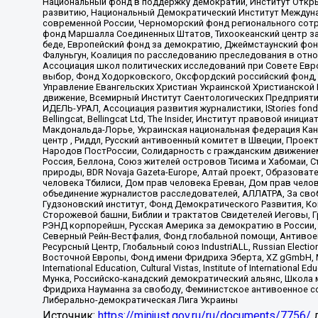
Национальный фонд в поддержку демократии, Институт Откр
развитию, Национальный Демократический Институт Междуна
современной России, Черноморский фонд регионального сот
фонд Маршалла Соединенных Штатов, Тихоокеанский центр за
беде, Европейский фонд за демократию, Джеймстаунский фонд
Фалуньгун, Коалиция по расследованию преследования в отно
Ассоциация школ политических исследований при Совете Евр
выбор, Фонд Ходорковского, Оксфордский российский фонд, 
Управление Евангельских Христиан Украинской Христианской
движение, Всемирный Институт Саентологических Предприяти
ИДЕЛЬ-УРАЛ, Ассоциация развития журналистики, IStories fo
Bellingcat, Bellingcat Ltd, The Insider, Институт правовой ин
Макдональда-Лорье, Украинская национальная федерация Кан
центр , Риддл, Русский антивоенный комитет в Швеции, Проект
Народов ПостРоссии, Солидарность с гражданским движением 
Россия, Беллона, Союз жителей островов Тисима и Хабомаи, 
природы, BDR Novaja Gazeta-Europe, Алтай проект, Образова
человека Тбилиси, Дом прав человека Ереван, Дом прав челов
объединение журналистов расследователей, АЛЛАТРА, За своб
Гудзоновский институт, Фонд Демократического Развития, К
Сторожевой башни, Библии и трактатов Свидетелей Иеговы, Г
РЭНД корпорейшн, Русская Америка за демократию в России, 
Северный Рейн-Вестфалия, Фонд глобальной помощи, Антивоенн
Ресурсный Центр, Глобальный союз IndustriALL, Russian Electi
Восточной Европы, Фонд имени Фридриха Эберта, XZ gGmbH, М
International Education, Cultural Vistas, Institute of Intern
Мунка, Российско-канадский демократический альянс, Школа
Фридриха Науманна за свободу, Феминистское антивоенное соп
Либерально-демократическая Лига Украины
Источник:
https://minjust.gov.ru/ru/documents/7756/
д