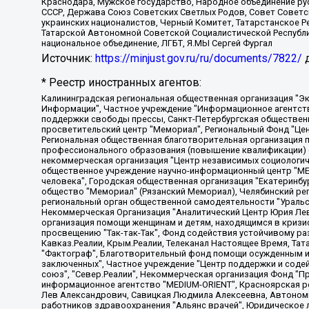
Краснодара, Мужское государство, Народное объединение ру
СССР, Держава Союз Советских Светлых Родов, Совет Советски
украинских националистов, Черный Комитет, Татарстанское 
Татарской Автономной Советской Социалистической Республи
национальное объединение, ЛГБТ, Я.МЫ Сергей Фургал
Источник:
https://minjust.gov.ru/ru/documents/7822/
д
* Реестр иностранных агентов:
Калининградская региональная общественная организация "Экозащита!-Женсовет", Фонд содействия защите прав и свобод граждан "Общественный вердикт", Фонд "Институт Развития Свободы Информации", Частное учреждение "Информационное агентство МЕМО. РУ", Региональная общественная организация "Общественная комиссия по сохранению наследия академика Сахарова", Фонд поддержки свободы прессы, Санкт-Петербургская общественная правозащитная организация "Гражданский контроль", Межрегиональная общественная организация "Информационно-просветительский центр "Мемориал", Региональный Фонд "Центр Защиты Прав Средств Массовой Информации", с 05.12.2023 Фонд "Центр Защиты Прав Средств массовой информации", Региональная общественная благотворительная организация помощи беженцам и мигрантам "Гражданское содействие", Негосударственное образовательное учреждение дополнительного профессионального образования (повышение квалификации) специалистов "АКАДЕМИЯ ПО ПРАВАМ ЧЕЛОВЕКА", Свердловская региональная общественная организация "Сутяжник", Автономная некоммерческая организация "Центр независимых социологических исследований", Союз общественных объединений "Российский исследовательский центр по правам человека", Региональное общественное учреждение научно-информационный центр "МЕМОРИАЛ", Некоммерческая организация "Фонд защиты гласности", Автономная некоммерческая организация "Институт прав человека", Городская общественная организация "Екатеринбургское общество "МЕМОРИАЛ", Городская общественная организация "Рязанское историко-просветительское и правозащитное общество "Мемориал" (Рязанский Мемориал), Челябинский региональный орган общественной самодеятельности – женское общественное объединение "Женщины Евразии", Челябинский региональный орган общественной самодеятельности "Уральская правозащитная группа", Фонд содействия защите здоровья и социальной справедливости имени Андрея Рылькова, Автономная Некоммерческая Организация "Аналитический Центр Юрия Левады", Автономная некоммерческая организация социальной поддержки населения "Проект Апрель", Региональная общественная организация помощи женщинам и детям, находящимся в кризисной ситуации "Информационно-методический центр "Анна", Фонд содействия развитию массовых коммуникаций и правовому просвещению "Так-так-Так", Фонд содействия устойчивому развитию "Серебряная тайга", Свердловский региональный общественный фонд социальных проектов "Новое время", "Idel.Реалии", Кавказ.Реалии, Крым.Реалии, Телеканал Настоящее Время, Татаро-башкирская служба Радио Свобода (Azatliq Radiosi), Радио Свободная Европа/Радио Свобода (PCE/PC), "Сибирь.Реалии", "Фактограф", Благотворительный фонд помощи осужденным и их семьям, Автономная некоммерческая организация "Институт глобализации и социальных движений", Фонд "В защиту прав заключенных", Частное учреждение "Центр поддержки и содействия развитию средств массовой информации", Пензенский региональный общественный благотворительный фонд "Гражданский союз", "Север.Реалии", Некоммерческая организация Фонд "Правовая инициатива", Общество с ограниченной ответственностью "Радио Свободная Европа/Радио Свобода", Чешское информационное агентство "MEDIUM-ORIENT", Красноярская региональная общественная организация