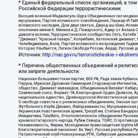
* Единый федеральный список организаций, в том
Российской Федерации террористическими:
Высший военный Маджлисуль Шура Объединенных сил моджахедо
мусульмане, Партия исламского освобождения, Лашкар-И-Тай
исламского наследия, Дом двух святых, Джунд аш-Шам, Ислам
ополчение имени К. Минина и Д. Пожарского, Аджр от Аллаха 
давлати исломи, Террористическое сообщество Сеть, Катиба Та
“Джамаат “Красный пахарь”, Колумбайн, Хатлонский джамаат, 
Челебиджихана, Азов, Партия исламского возрождения Таджи
Которая Улыбается, Легион Свобода России, Айдар, Русский 
Источник:
http://nac.gov.ru/terroristicheskie-i-ekstrem
* Перечень общественных объединений и религио
или запрете деятельности:
Национал-большевистская партия, ВЕК РА, Рада земли Кубан
Перуна, Мужская Духовная Семинария Староверов-Инглингов, 
общество, Джамаат мувахидов, Объединенный Вилайат Кабарды
Славянский союз, Формат-18, Благородный Орден Дьявола, А
национальное единство, Древнерусской Инглистической церк
О свободе совести и о религиозных объединениях, Омская ор
Футбольного Клуба Динамо, Файзрахманисты, Мусульманская р
Украинская повстанческая армия, Тризуб им. Степана Бандеры,
Инициатива, TulaSkins, Этнополитическое объединение Русски
крымскотатарского народа, Рубеж Севера, ТОЙС, О противоде
Независимость, Фирма, Молодежная правозащитная группа МПГ
Благотворительный пансионат Ак Умут, Русская республика Рус
Патриотический клуб-Новокузнецк/РПК, Сибирский державный 