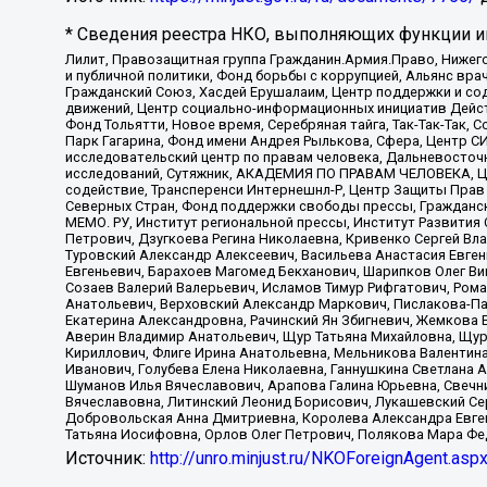
* Сведения реестра НКО, выполняющих функции ин
Лилит, Правозащитная группа Гражданин.Армия.Право, Нижего
и публичной политики, Фонд борьбы с коррупцией, Альянс вр
Гражданский Союз, Хасдей Ерушалаим, Центр поддержки и сод
движений, Центр социально-информационных инициатив Дейс
Фонд Тольятти, Новое время, Серебряная тайга, Так-Так-Так,
Парк Гагарина, Фонд имени Андрея Рылькова, Сфера, Центр С
исследовательский центр по правам человека, Дальневосточн
исследований, Сутяжник, АКАДЕМИЯ ПО ПРАВАМ ЧЕЛОВЕКА, Це
содействие, Трансперенси Интернешнл-Р, Центр Защиты Прав
Северных Стран, Фонд поддержки свободы прессы, Гражданск
МЕМО. РУ, Институт региональной прессы, Институт Развити
Петрович, Дзугкоева Регина Николаевна, Кривенко Сергей В
Туровский Александр Алексеевич, Васильева Анастасия Евген
Евгеньевич, Барахоев Магомед Бекханович, Шарипков Олег В
Созаев Валерий Валерьевич, Исламов Тимур Рифгатович, Рома
Анатольевич, Верховский Александр Маркович, Пислакова-Па
Екатерина Александровна, Рачинский Ян Збигневич, Жемкова 
Аверин Владимир Анатольевич, Щур Татьяна Михайловна, Щур
Кириллович, Флиге Ирина Анатольевна, Мельникова Валентин
Иванович, Голубева Елена Николаевна, Ганнушкина Светлана 
Шуманов Илья Вячеславович, Арапова Галина Юрьевна, Свечн
Вячеславовна, Литинский Леонид Борисович, Лукашевский Се
Добровольская Анна Дмитриевна, Королева Александра Евген
Татьяна Иосифовна, Орлов Олег Петрович, Полякова Мара Фе
Источник:
http://unro.minjust.ru/NKOForeignAgent.asp