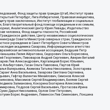
ледований, Фонд защиты прав граждан Штаб, Институт права
Открытый Петербург, Лига Избирателей, Правовая инициатива,
иту прав заключенных, Институт глобализации и социальных
н, Благотворительный фонд помощи осужденным и их семьям,
Мемориал, Аналитический Центр Юрия Левады, Издательство
рав человека, Фонд защиты гласности, Российский
 Гражданское действие, Центр независимых социологических
ининграде Совета Министров северных стран, Гражданское
астное учреждение в Санкт-Петербурге Совета Министров
 наследия академика Сахарова, Информационное агентство
Евразийская антимонопольная ассоциация, Бедушев Петр
 Чанышева Лилия Айратовна, Сидорович Ольга Борисовна,
гей Георгиевич, Пивоваров Андрей Сергеевич, Аверин Виталий
марев Лев Александрович, Каргалицкий Борис Юльевич,
с Альбертович, Гасан Ольга Павловна, Паутов Юрий
алья Валерьевна, Акимова Татьяна Николаевна, Золотарева
аранг Анна Васильевна, Захарова Светлана Сергеевна,
дьевич, Гефтер Валентин Михайлович, Симонов Алексей
рияновна, Максимов Сергей Владимирович, Беляев Сергей
 Людмила Залмановна, Кокорина Екатерина Алексеевна,
имировна, Подузов Сергей Васильевич, Протасова Ирина
Сухих Дарья Николаевна, Орлов Олег Петрович,
отухин Борис Андреевич, Левинсон Лев Семенович, Локшина