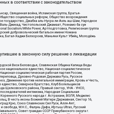
нных в соответствии с законодательством
сар, Священная война, Исламская группа, Братья-
а, Общество социальных реформ, Общество возрождения
ое государство, Джабха аль-Нусра ли-Ахль аш-Шам, Народное
 Валь-Джихад, Чистопольский Джамаат, Рохнамо ба суи
nal Socialism/White Power, Артподготовка, Религиозная группа
атарский добровольческий батальон имени Номана
ка, Батал-Хаджи Белхороев, Маньяки Культ Убийц, Молодёжь
тупившее в законную силу решение о ликвидации
ардской Веси Беловодья, Славянская Община Капища Веды
ское национальное единство, Национал-социалистическое
 Национал-социалистическая рабочая партия России,
Череповца, Духовно-Родовая Держава Русь, Русское
з, Движение против нелегальной иммиграции, Кровь и Честь,
е единство, Северное Братство, Клуб Болельщиков
ода Щелковского района, Правый сектор, УНА - УНСО,
ие последователей инглиизма, Народная Социальная
 Коренного Русского народа г. Астрахани, ВОЛЯ, Меджлис
льц, В честь иконы Божией Матери Державная, Сектор 16,
рад Крю, Союз Славянских Сил Руси, Алля-Аят,
 свобода, W.H.С., Фалунь Дафа, Иртыш Ultras, Русский
вального, Совет граждан СССР Прикубанского округа г.