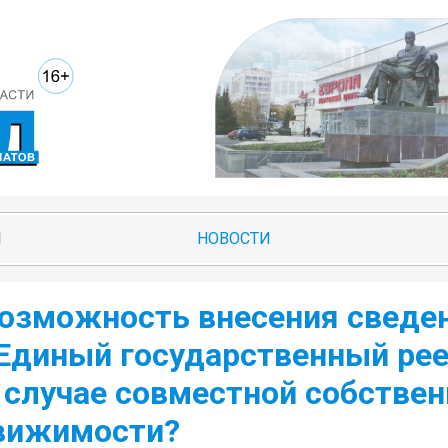
И
НОВОСТИ
возможность внесения сведе
 Единый государственный ре
 случае совместной собствен
движимости?