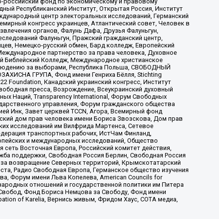
-российский фонд по экономическому и правовому
ый Республиканский Институт, Открытая Россия, Институт
ждународный центр электоральных исследований, Германский
мирный конгресс украинцев, Атлантический совет, Человек в
звлечения органов, Фалунь Дафа, Друзья Фалуньгун,
еследований Фалуньгун, Пражский гражданский центр,
цев, Немецко-русский обмен, Бард колледж, Европейский
Международное партнерство за права человека, Духовное
ый Библейский Колледж, Международное христианское
аблюдению за выборами, Республика Польша, СВОБОДНЫЙ
АХИСНА ГРУПА, Фонд имени Генриха Бёлля, Stichting
t 22 Foundation, Канадский украинский конгресс, Институт
вободная пресса, Возрождение, Всеукраинский духовный
х Наций, Transparеncy International, Форум Свободных
ударственного управления, Форум гражданского общества
ией Инк, Завет церквей TCCN, Агора, Всемирный фонд
сский дом прав человека имени Бориса Звозскова, Дом прав
ских исследований им Вилфрида Мартенса, Сетевое
едерация транспортных рабочих, ИстЧам Финланд,
ропейских и международных исследований, Общество
я сеть Восточная Европа, Российский комитет действия,
жба поддержки, Свободная Россия Берлин, Свободная Россия
оюз за возвращение Северных территорий, Крымскотатарский
 креста, Радио Свободная Европа, Германское общество изучения
 Форум имени Льва Копелева, American Councils for
международных отношений и государственной политики им Питера
Свобод, Фонд Бориса Немцова за Свободу, Фонд имени
ion of Karelia, Вернись живым, Фридом Хаус, СОТА медиа,