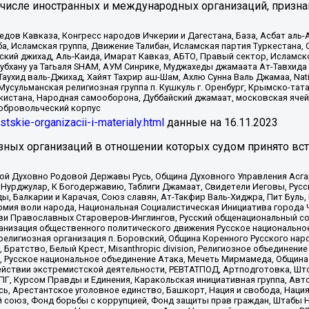
 числе иностранных и международных организаций, призна
в Кавказа, Конгресс народов Ичкерии и Дагестана, База, Асбат аль-Ан
ба, Исламская группа, Движение Талибан, Исламская партия Туркестан
ский джихад, Аль-Каида, Имарат Кавказ, АБТО, Правый сектор, Исламск
Субхану уа Тагьаля SHAM, АУМ Синрике, Муджахеды джамаата Ат-Тавхида
ухид валь-Джихад, Хайят Тахрир аш-Шам, Ахлю Сунна Валь Джамаа, Natio
Мусульманская религиозная группа п. Кушкуль г. Оренбург, Крымско-т
кистана, Народная самооборона, Дуббайский джамаат, московская ячей
добровольческий корпус
istskie-organizacii-i-materialy.html
данные на
16.11.2023
зных организаций в отношении которых судом принято вс
ской Духовно Родовой Державы Русь, Община Духовного Управления Асг
Нурджулар, К Богодержавию, Таблиги Джамаат, Свидетели Иеговы, Рус
, Балкарии и Карачая, Союз славян, Ат-Такфир Валь-Хиджра, Пит Буль,
рмия воли народа, Национальная Социалистическая Инициатива города 
ви Православных Староверов-Инглингов, Русский общенациональный сою
ганизация общественного политического движения Русское национально
елигиозная организация п. Боровский, Община Коренного Русского нар
 Братство, Белый Крест, Misanthropic division, Религиозное объединен
е, Русское национальное объединение Атака, Мечеть Мирмамеда, Община
йствии экстремистской деятельности, РЕВТАТПОД, Артподготовка, Што
, Курсом Правды и Единения, Каракольская инициативная группа, Автог
ь, Арестантское уголовное единство, Башкорт, Нация и свобода, Нация и
союз, Фонд борьбы с коррупцией, Фонд защиты прав граждан, Штабы На