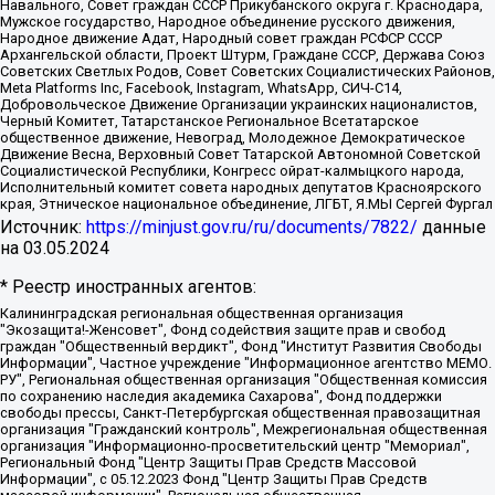
Навального, Совет граждан СССР Прикубанского округа г. Краснодара,
Мужское государство, Народное объединение русского движения,
Народное движение Адат, Народный совет граждан РСФСР СССР
Архангельской области, Проект Штурм, Граждане СССР, Держава Союз
Советских Светлых Родов, Совет Советских Социалистических Районов,
Meta Platforms Inc, Facebook, Instagram, WhatsApp, СИЧ-С14,
Добровольческое Движение Организации украинских националистов,
Черный Комитет, Татарстанское Региональное Всетатарское
общественное движение, Невоград, Молодежное Демократическое
Движение Весна, Верховный Совет Татарской Автономной Советской
Социалистической Республики, Конгресс ойрат-калмыцкого народа,
Исполнительный комитет совета народных депутатов Красноярского
края, Этническое национальное объединение, ЛГБТ, Я.МЫ Сергей Фургал
Источник:
https://minjust.gov.ru/ru/documents/7822/
данные
на
03.05.2024
* Реестр иностранных агентов:
Калининградская региональная общественная организация "Экозащита!-Женсовет", Фонд содействия защите прав и свобод граждан "Общественный вердикт", Фонд "Институт Развития Свободы Информации", Частное учреждение "Информационное агентство МЕМО. РУ", Региональная общественная организация "Общественная комиссия по сохранению наследия академика Сахарова", Фонд поддержки свободы прессы, Санкт-Петербургская общественная правозащитная организация "Гражданский контроль", Межрегиональная общественная организация "Информационно-просветительский центр "Мемориал", Региональный Фонд "Центр Защиты Прав Средств Массовой Информации", с 05.12.2023 Фонд "Центр Защиты Прав Средств массовой информации", Региональная общественная благотворительная организация помощи беженцам и мигрантам "Гражданское содействие", Негосударственное образовательное учреждение дополнительного профессионального образования (повышение квалификации) специалистов "АКАДЕМИЯ ПО ПРАВАМ ЧЕЛОВЕКА", Свердловская региональная общественная организация "Сутяжник", Автономная некоммерческая организация "Центр независимых социологических исследований", Союз общественных объединений "Российский исследовательский центр по правам человека", Региональное общественное учреждение научно-информационный центр "МЕМОРИАЛ", Некоммерческая организация "Фонд защиты гласности", Автономная некоммерческая организация "Институт прав человека", Городская общественная организация "Екатеринбургское общество "МЕМОРИАЛ", Городская общественная организация "Рязанское историко-просветительское и правозащитное общество "Мемориал" (Рязанский Мемориал), Челябинский региональный орган общественной самодеятельности – женское общественное объединение "Женщины Евразии", Челябинский региональный орган общественной самодеятельности "Уральская правозащитная группа", Фонд содействия защите здоровья и социальной справедливости имени Андрея Рылькова, Автономная Некоммерческая Организация "Аналитический Центр Юрия Левады", Автономная некоммерческая организация социальной поддержки населения "Проект Апрель", Региональная общественная организация помощи женщинам и детям, находящимся в кризисной ситуации "Информационно-методический центр "Анна", Фонд содействия развитию массовых коммуникаций и правовому просвещению "Так-так-Так", Фонд содействия устойчивому развитию "Серебряная тайга", Свердловский региональный общественный фонд социальных проектов "Новое время", "Idel.Реалии", Кавказ.Реалии, Крым.Реалии, Телеканал Настоящее Время, Татаро-башкирская служба Радио Свобода (Azatliq Radiosi), Радио Свободная Европа/Радио Свобода (PCE/PC), "Сибирь.Реалии", "Фактограф", Благотворительный фонд помощи осужденным и их семьям, Автономная некоммерческая организация "Институт глобализации и социальных движений", Фонд "В защиту прав заключенных", Частное учреждение "Центр поддержки и содействия развитию средств массовой информации", Пензенский региональный общественный благотворительный фонд "Гражданский союз", "Север.Реалии", Некоммерческая организация Фонд "Правовая инициатива", Общество с ограниченной ответственностью "Радио Свободная Европа/Радио Свобода", Чешское информационное агентство "MEDIUM-ORIENT", Красноярская региональная общественная организация "Мы против СПИДа", Камалягин Денис Николаевич, Маркелов Сергей Евгеньевич, Пономарев Лев Александрович, Савицкая Людмила Алексеевна, Автономная некоммерческая организация "Центр по работе с проблемой насилия "НАСИЛИЮ.НЕТ", Межрегиональный профессиональный союз работников здравоохранения "Альянс врачей", Юридическое лицо, зарегистрированное в Латвийской Республике, SIA "Medusa Project" (регистрационный номер 40103797863, дата регистрации 10.06.2014), Некоммерческая организация "Фонд по борьбе с коррупцией", Автономная некоммерческая организация "Институт права и публичной политики", Баданин Роман Сергеевич, Гликин Максим Александрович, Железнова Мария Михайловна, Лукьянова Юлия Сергеевна, Маетная Елизавета Витальевна, Маняхин Петр Борисович, Чуракова Ольга Владимировна, Ярош Юлия Петровна, Юридическое лицо "The Insider SIA", зарегистрированное в Риге, Латвийская Республика (дата регистрации 26.06.2015), являющееся администратором доменного имени интернет-издания "The Insider SIA", https://theins.ru, Постернак Алексей Евгеньевич, Рубин Михаил Аркадьевич, Анин Роман Александрович, Юридическое лицо Istories fonds, зарегистрированное в Латвийской Республике (регистрационный номер 50008295751, дата регистрации 24.02.2020), Великовский Дмитрий Александрович, Долинина Ирина Николаевна, Мароховская Алеся Алексеевна, Шлейнов Роман Юрьевич, Шмагун Олеся Валентиновна, Общество с ограниченной ответственностью "Альтаир 2021", Общество с ограниченной ответственностью "Вега 2021", Общество с ограниченной ответственностью "Главный редактор 2021", Общество с ограниченной ответственностью "Ромашки монолит", Важенков Артем Валерьевич, Ивановская областная общественная организация "Центр гендерных исследований", Гурман Юрий Альбертович, Медиапроект "ОВД-Инфо", Егоров Владимир Владимирович, Жилинский Владимир Александрович, Общество с ограниченной ответственностью "ЗП", Иванова София Юрьевна, Карезина Инна Павловна, Кильтау Екатерина Викторовна, Петров Алексей Викторович, Пискунов Сергей Евгеньевич, Смирнов Сергей Сергеевич, Тихонов Михаил Сергеевич, Общество с ограниченной ответственностью "ЖУРНАЛИСТ-ИНОСТРАННЫЙ АГЕНТ", Арапова Галина Юрьевна, Вольтская Татьяна Анатольевна, Американская компания "Mason G.E.S. Anonymous Foundation" (США), являющаяся владельцем интернет-издания https://mnews.world/, Компания "Stichting Bellingcat", зарегистрированная в Нидерландах (дата регистрации 11.07.2018), Захаров Андрей Вячеславович, Клепиковская Екатерина Дмитриевна, Общество с ограниченной ответственностью "МЕМО", Перл Роман Александрович, Симонов Евгений Алексеевич, Соловьева Елена Анатольевна, Сотников Даниил Владимирович, Сурначева Елизавета Дмитриевна, Автономная некоммерческая организация по защите прав человека и информированию населения "Якутия – Наше Мнение", Общество с ограниченной ответственностью "Москоу диджитал медиа", с 26.01.2023 Общество с ограниченной ответственностью "Чайка Белые сады", Ветошкина Валерия Валерьевна, Заговора Максим Александрович, Межрегиональное общественное движение "Российская ЛГБТ - сеть", Оленичев Максим Владимирович, Павлов Иван Юрьевич, Скворцова Елена Сергеевна, Общество с ограниченной ответственностью "Как бы инагент", Кочетков Игорь Викторович, Общество с ограниченной ответственностью "Честные выборы", Еланчик Олег Александрович, Общество с ограниченной ответственностью "Нобелевский призыв", Гималова Регина Эмилевна, Григорьев Андрей Валерьевич, Григорьева Алина Александровна, Ассоциация по содействию защите прав призывников, альтернативнослужащих и военнослужащих "Правозащитная группа "Гражданин.Армия.Право", Хисамова Регина Фаритовна, Автономная некоммерческая организация по реализации социально-правовых программ "Лилит", Дальневосточное общественное движение "Маяк", Санкт-Петербургская ЛГБТ-инициативная группа "Выход", Инициативная группа ЛГБТ+ "Реверс", Алексеев Андрей Викторович, Бекбулатова Таисия Львовна, Беляев Иван Михайлович, Владыкина Елена Сергеевна, Гельман Марат Александрович, Никульшина Вероника Юрьевна, Толоконникова Надежда Андреевна, Шендерович Виктор Анатольевич, Общество с ограниченной ответственностью "Данное сообщение", Общество с ограниченной ответственностью Издательский дом "Новая глава", Айнбиндер Александра Александровна, Московский комьюнити-центр для ЛГБТ+инициатив, Благотворительный фонд развития филантропии, Deutsche Welle (Германия, Kurt-Schumacher-Strasse 3, 53113 Bonn), Борзунова Мария Михайловна, Воробьев Виктор Викторович, Голубева Анна Львовна, Константинова Алла Михайловна, Малкова Ирина Владимировна, Мурадов Мурад Абдулгалимович, Осетинская Елизавета Николаевна, Понасенков Евгений Николаевич, Ганапольский Матвей Юрьевич, Киселев Евгений Алексеевич, Борухович Ирина Григорьевна, Дремин Иван Тимофеевич, Дубровский Дмитрий Викторович, Красноярская региональная общественная организация поддержки и развития альтернативных образовательных технологий и межкультурных коммуникаций "ИНТЕРРА", Маяковская Екатерина Алексеевна, Фейгин Марк Захарович, Филимонов Андрей Викторович, Дзугкоева Регина Николаевна, Доброхотов Роман Александрович, Дудь Юрий Александрович, Елкин Сергей Владимирович, Кругликов Кирилл Игоревич, Сабунаева Мария Леонидовна, Семенов Алексей Владимирович, Шаинян Карен Багратович, Шульман Екатерина Михайловна, Асафьев Артур Валерьевич, Вахштайн Виктор Семенович, Венедиктов Алексей Алексеевич, Лушникова Екатерина Евгеньевна, Волков Леонид Михайлович, Невзоров Александр Глебович, Пархоменко Сергей Борисович, Сироткин Ярослав Николаевич, Кара-Мурза Владимир Владимирович, Баранова Наталья Владимировна, Гозман Леонид Яковлевич, Кагарлицкий Борис Юльевич, Климарев Михаил Валерьевич, Милов Владимир Станиславович, Автономная некоммерческая организация Краснодарский центр современного искусства "Типография", Моргенштерн Алишер Тагирович, Соболь Любовь Эдуардовна, Общество с ограниченной ответственностью "ЛИЗА НОРМ", Каспаров Гарри Кимович, Ходорковский Михаил Борисович, Общество с ограниченной ответственностью "Апрельские тезисы", Данилович Ирина Брониславовна, Кашин Олег Владимирович, Петров Николай Владимирович, Пивоваров Алексей Владимирович, Соколов Михаил Владимирович, Цветкова Юлия Владимировна, Чичваркин Евгений Александрович, Комитет против пыток/Команда против пыток, Общество с ограниченной ответственностью "Первый научный", Общество с ограниченной ответственностью "Вертолет и ко", Белоцерковская Вероника Борисовна, Кац Максим Евгеньевич, Лазарева Татьяна Юрьевна, Шаведдинов Руслан Табризович, Яшин Илья Валерьевич, Общество с ограниченной ответственностью "Иноагент ААВ", Алешковский Дмитрий Петрович, Альбац Евгения Марковна, Быков Дмитрий Львович, Галямина Юлия Евгеньевна, Лойко Сергей Леонидович, Мартынов Кирилл Константинович, Медведев Сергей Александрович, Крашенинников Федор Геннадиевич, Гордеева Катерина Вл