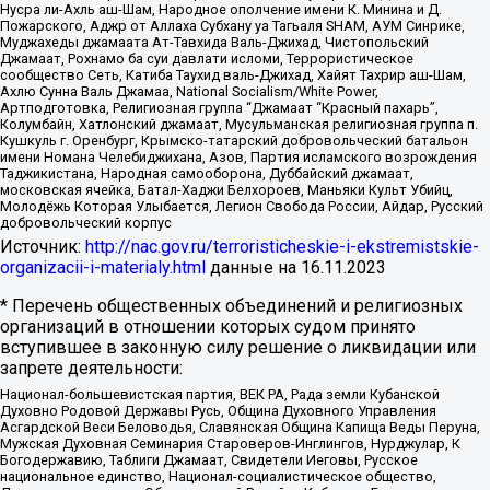
Нусра ли-Ахль аш-Шам, Народное ополчение имени К. Минина и Д.
Пожарского, Аджр от Аллаха Субхану уа Тагьаля SHAM, АУМ Синрике,
Муджахеды джамаата Ат-Тавхида Валь-Джихад, Чистопольский
Джамаат, Рохнамо ба суи давлати исломи, Террористическое
сообщество Сеть, Катиба Таухид валь-Джихад, Хайят Тахрир аш-Шам,
Ахлю Сунна Валь Джамаа, National Socialism/White Power,
Артподготовка, Религиозная группа “Джамаат “Красный пахарь”,
Колумбайн, Хатлонский джамаат, Мусульманская религиозная группа п.
Кушкуль г. Оренбург, Крымско-татарский добровольческий батальон
имени Номана Челебиджихана, Азов, Партия исламского возрождения
Таджикистана, Народная самооборона, Дуббайский джамаат,
московская ячейка, Батал-Хаджи Белхороев, Маньяки Культ Убийц,
Молодёжь Которая Улыбается, Легион Свобода России, Айдар, Русский
добровольческий корпус
Источник:
http://nac.gov.ru/terroristicheskie-i-ekstremistskie-
organizacii-i-materialy.html
данные на
16.11.2023
* Перечень общественных объединений и религиозных
организаций в отношении которых судом принято
вступившее в законную силу решение о ликвидации или
запрете деятельности:
Национал-большевистская партия, ВЕК РА, Рада земли Кубанской
Духовно Родовой Державы Русь, Община Духовного Управления
Асгардской Веси Беловодья, Славянская Община Капища Веды Перуна,
Мужская Духовная Семинария Староверов-Инглингов, Нурджулар, К
Богодержавию, Таблиги Джамаат, Свидетели Иеговы, Русское
национальное единство, Национал-социалистическое общество,