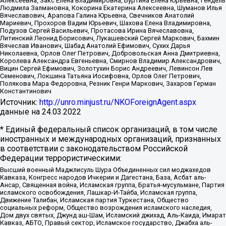
Алексеевна, Закс Елена Владимировна, Буртина Елена Юрьевна, Гендель
Людмила Залмановна, Кокорина Екатерина Алексеевна, Шуманов Илья
Вячеславович, Арапова Галина Юрьевна, Свечников Анатолий
Мариевич, Прохоров Вадим Юрьевич, Шахова Елена Владимировна,
Подузов Сергей Васильевич, Протасова Ирина Вячеславовна,
Литинский Леонид Борисович, Лукашевский Сергей Маркович, Бахмин
Вячеслав Иванович, Шабад Анатолий Ефимович, Сухих Дарья
Николаевна, Орлов Олег Петрович, Добровольская Анна Дмитриевна,
Королева Александра Евгеньевна, Смирнов Владимир Александрович,
Вицин Сергей Ефимович, Золотухин Борис Андреевич, Левинсон Лев
Семенович, Локшина Татьяна Иосифовна, Орлов Олег Петрович,
Полякова Мара Федоровна, Резник Генри Маркович, Захаров Герман
Константинович
Источник:
http://unro.minjust.ru/NKOForeignAgent.aspx
данные на
24.03.2022
* Единый федеральный список организаций, в том числе
иностранных и международных организаций, признанных
в соответствии с законодательством Российской
Федерации террористическими:
Высший военный Маджлисуль Шура Объединенных сил моджахедов
Кавказа, Конгресс народов Ичкерии и Дагестана, База, Асбат аль-
Ансар, Священная война, Исламская группа, Братья-мусульмане, Партия
исламского освобождения, Лашкар-И-Тайба, Исламская группа,
Движение Талибан, Исламская партия Туркестана, Общество
социальных реформ, Общество возрождения исламского наследия,
Дом двух святых, Джунд аш-Шам, Исламский джихад, Аль-Каида, Имарат
Кавказ, АБТО, Правый сектор, Исламское государство, Джабха аль-