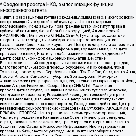
* Сведения реестра НКО, выполняющих функции
иностранного агента:
Лилит, Правозащитная группа Гражданин.Армия.Право, Нижегородский
центр немецкой и европейской культуры, Центр гендерных
исследований, Фонд защиты прав граждан Штаб, Институт права и
публичной политики, Фонд борьбы с коррупцией, Альянс врачей,
НАСИЛИЮ.НЕТ, Мы против СПИДа, СВЕЧА, Гуманитарное действие,
Открытый Петербург, Лига Избирателей, Правовая инициатива,
Гражданский Союз, Хасдей Ерушалаим, Центр поддержки и содействия
развитию средств массовой информации, Горячая Линия, В защиту
прав заключенных, Институт глобализации и социальных движений,
Центр социально-информационных инициатив Действие,
Благотворительный фонд охраны здоровья и защиты прав граждан,
Благотворительный фонд помощи осужденным и их семьям, Фонд
Тольятти, Новое время, Серебряная тайга, Так-Так-Так, Сова, центр Анна,
Проект Апрель, Самарская губерния, Эра здоровья, Мемориал,
Аналитический Центр Юрия Левады, Издательство Парк Гагарина, Фонд
имени Андрея Рылькова, Сфера, Центр СИБАЛЬТ, Уральская
правозащитная группа, Женщины Евразии, Институт прав человека,
Фонд защиты гласности, Российский исследовательский центр по
правам человека, Дальневосточный центр развития гражданских
инициатив и социального партнерства, Гражданское действие, Центр
независимых социологических исследований, Сутяжник, АКАДЕМИЯ ПО
ПРАВАМ ЧЕЛОВЕКА, Центр развития некоммерческих организаций,
Частное учреждение в Калининграде Совета Министров северных
стран, Гражданское содействие, Трансперенси Интернешнл-Р, Центр
Защиты Прав Средств Массовой Информации, Институт развития
прессы - Сибирь, Частное учреждение в Санкт-Петербурге Совета
Министров Северных Стран, Фонд поддержки свободы прессы,