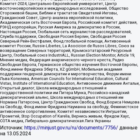
Комитет-2024, Центрально-Европейский университет, Центр
восточноевропейских и международных исследований, Общество
Сторожевой башни, Библии и трактатов Свидетелей Иеговы,
Гражданский Совет, Центр анализа европейской политики,
Академическая сеть Восточная Европа, Российский комитет действия,
РЭНД корпорейшн, Русская Америка за демократию в России,
Настоящая Россия, Глобальная сеть журналистов-расследователей,
Служба поддержки, Свободная Россия Берлин, Свободная Россия
Северный Рейн-Вестфалия, Фонд глобальной помощи, Антивоенный
комитет России, Russie-Libertes, La Asocicion de Rusos Libres, Союз за
возвращение Северных территорий, Крымскотатарский Ресурсный
Центр, Глобальный союз IndustriALL, Russian Election Monitor, Article 19,
Мнение медиа, Федерация анархического черного креста, Радио
Свободная Европа, Германское общество изучения Восточной Европы,
Фонд имени Фридриха Эберта, XZ gGmbH, Мобильная академия
поддержки гендерной демократии и миротворчества, Форум имени
Льва Копелева, American Councils for International Education, Cultural
Vistas, Institute of International Education, Антивоенное движение Антальи,
Открытый диалог, Школа международных отношений и
государственной политики им Питера Мунка, Российско-канадский
демократический альянс, Школа международных отношений им
Нормана Патерсона, Центр Гражданских Свобод, Фонд Бориса Немцова
за Свободу, Фонд имени Фридриха Науманна за свободу, Феминистское
антивоенное сопротивление, Комитет независимости Ингушетии,
Прометей, Stop Occupation of Karelia, Вернись живым, Фридом Хаус,
СОТА медиа, Либерально-демократическая Лига Украины
Источник:
https://minjust.gov.ru/ru/documents/7756/
данные
на
13.05.2024