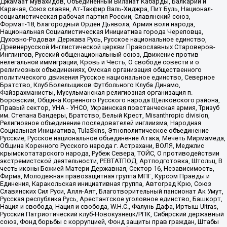
Джамаат мувахидов, Объединенный Вилайат Кабарды, Балкарии и
Карачая, Союз славян, Ат-Такфир Валь-Хиджра, Пит Буль, Национал-
социалистическая рабочая партия России, Славянский союз,
Формат-18, Благородный Орден Дьявола, Армия воли народа,
Национальная Социалистическая Инициатива города Череповца,
Духовно-Родовая Держава Русь, Русское национальное единство,
Древнерусской Инглистической церкви Православных Староверов-
Инглингов, Русский общенациональный союз, Движение против
нелегальной иммиграции, Кровь и Честь, О свободе совести и о
религиозных объединениях, Омская организация общественного
политического движения Русское национальное единство, Северное
Братство, Клуб Болельщиков Футбольного Клуба Динамо,
Файзрахманисты, Мусульманская религиозная организация п.
Боровский, Община Коренного Русского народа Щелковского района,
Правый сектор, УНА - УНСО, Украинская повстанческая армия, Тризуб
им. Степана Бандеры, Братство, Белый Крест, Misanthropic division,
Религиозное объединение последователей инглиизма, Народная
Социальная Инициатива, TulaSkins, Этнополитическое объединение
Русские, Русское национальное объединение Атака, Мечеть Мирмамеда,
Община Коренного Русского народа г. Астрахани, ВОЛЯ, Меджлис
крымскотатарского народа, Рубеж Севера, ТОЙС, О противодействии
экстремистской деятельности, РЕВТАТПОД, Артподготовка, Штольц, В
честь иконы Божией Матери Державная, Сектор 16, Независимость,
Фирма, Молодежная правозащитная группа МПГ, Курсом Правды и
Единения, Каракольская инициативная группа, Автоград Крю, Союз
Славянских Сил Руси, Алля-Аят, Благотворительный пансионат Ак Умут,
Русская республика Русь, Арестантское уголовное единство, Башкорт,
Нация и свобода, Нация и свобода, W.H.С., Фалунь Дафа, Иртыш Ultras,
Русский Патриотический клуб-Новокузнецк/РПК, Сибирский державный
союз, Фонд борьбы с коррупцией, Фонд защиты прав граждан, Штабы