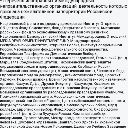
* Перечень иностранных и международных
неправительственных организаций, деятельность которых
признана нежелательной на территории Российской
Федерации:
Национальный фонд в поддержку демократии, Институт Открытое
Общество Фонд Содействия, Фонд Открытое общество, Американо-
российский фонд по экономическому и правовому развитию,
Национальный Демократический Институт Международных Отношений,
MEDIA DEVELOPMENT INVESTMENT FUND, Международный
Республиканский Институт, Открытая Россия, Институт современной
России, Черноморский фонд регионального сотрудничества,
Европейская Платформа за Демократические Выборы,
Международный центр электоральных исследований, Германский фонд
Маршалла Соединенных Штатов, Тихоокеанский центр защиты
окружающей среды и природных ресурсов, Свободная Россия,
Всемирный конгресс украинцев, Атлантический совет, Человек в беде,
Европейский фонд за демократию, Джеймстаунский фонд, Прожект
Хармони, Родники дракона, Врачи против насильственного извлечения
органов, Фалунь Дафа, Друзья Фалуньгун, Фалуньгун, Коалиция по
расследованию преследования в отношении Фалуньгун в Китае,
Всемирная организация по расследованию преследований Фалуньгун,
Пражский гражданский центр, Ассоциация школ политических
исследований при Совете Европы, Центр либеральной современности,
Форум русскоязычных европейцев, Немецко-русский обмен, Бард
колледж, Европейский выбор, Фонд Ходорковского, Оксфордский
российский фонд, Фонд Будущее России, Компания свободы
информации, Проект Медиа, Международное партнерство за права
человека, Духовное Управление Евангельских Христиан Украинской
Христианской Церкви, Новое Поколение, Духовное Учебное Заведение