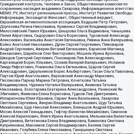
Гражданский контроль, Человек и Закон, Общественная комиссия по
сохранению наследия академика Сахарова, Информационное агентство
МЕМО. РУ, Институт региональной прессы, Институт Развития Свободы
Информации, Экозащита!-Женсовет, Общественный вердикт,
Евразийская антимонопольная ассоциация, Бедушев Петр Петрович,
Дзугкоева Регина Николаевна, Кривенко Сергей Владимирович,
Милославский Павел Юрьевич, Шнырова Ольга Вадимовна, Чанышева
Лилия Айратовна, Сидорович Ольга Борисовна, Туровский Александр
Алексеевич, Васильева Анастасия Евгеньевна, Ривина Анна Валерьевна,
Бойко Анатолий Николаевич, Дугин Сергей Георгиевич, Пивоваров
Андрей Сергеевич, Аверин Виталий Евгеньевич, Барахоев Магомед
Бекханович, Шарипков Олег Викторович, Мошель Ирина Ароновна,
Шведов Григорий Сергеевич, Пономарев Лев Александрович,
Каргалицкий Борис Юльевич, Созаев Валерий Валерьевич, Исламов
Тимур Рифгатович, Романова Ольга Евгеньевна, Щаров Сергей
Алексадрович, Цирульников Борис Альбертович, Гасан Ольга Павловна,
Паутов Юрий Анатольевич, Верховский Александр Маркович,
Пислакова-Паркер Марина Петровна, Кочеткова Татьяна
Владимировна, Чуркина Наталья Валерьевна, Акимова Татьяна
Николаевна, Золотарева Екатерина Александровна, Рачинский Ян
Збигневич, Жемкова Елена Борисовна, Гудков Лев Дмитриевич,
Илларионова Юлия Юрьевна, Саранг Анна Васильевна, Захарова
Светлана Сергеевна, Аверин Владимир Анатольевич, Щур Татьяна
Михайловна, Щур Николай Алексеевич, Блинушов Андрей Юрьевич,
Мосин Алексей Геннадьевич, Гефтер Валентин Михайлович, Симонов
Алексей Кириллович, Флиге Ирина Анатольевна, Мельникова Валентина
Дмитриевна, Вититинова Елена Владимировна, Баженова Светлана
Куприяновна, Максимов Сергей Владимирович, Беляев Сергей
Иванович, Голубева Елена Николаевна, Ганнушкина Светлана