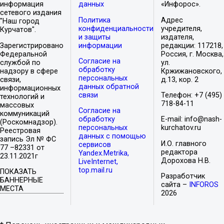
информация
данных
«Инфорос».
сетевого издания
Политика
Адрес
"Наш город
конфиденциальности
учредителя,
Курчатов".
и защиты
издателя,
Зарегистрировано
информации
редакции: 117218,
Федеральной
Россия, г. Москва,
Согласие на
службой по
ул.
обработку
надзору в сфере
Кржижановского,
персональных
связи,
д.13, кор. 2
данных обратной
информационных
связи
Телефон: +7 (495)
технологий и
718-84-11
массовых
Согласие на
коммуникаций
обработку
E-mail: info@nash-
(Роскомнадзор).
персональных
kurchatov.ru
Реестровая
данных с помощью
запись Эл № ФС
И.О. главного
сервисов
77 –82331 от
редактора
Yandex.Metrika,
23.11.2021г
Дорохова Н.В.
LiveInternet,
top.mail.ru
ПОКАЗАТЬ
Разработчик
БАННЕРНЫЕ
сайта –
INFOROS
МЕСТА
2026