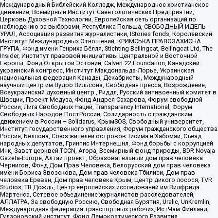
Международный Библейский Колледж, Международное христианское
движение, Всемирный Институт Саентологических Предприятий,
Церковь Духовной Технологии, Европейская сеть организаций по
наблюдению за выборами, Республика Польша, СВОБОДНЫЙ ИДЕЛЬ-
УРАЛ, Ассоциация развития журналистики, IStories fonds, Королевский
Институт Международных Отношений, КРИМСЬКА ПРАВОЗАХИСНА
ГРУПА, Фонд имени Генриха Бёлля, Stichting Bellingcat, Bellingcat Ltd, The
Insider, Институт правовой инициативы Центральной и Восточной
Европы, Фонд Открытой Эстонии, Calvert 22 Foundation, Канадский
украинский конгресс, Институт Макдональда-Лорье, Украинская
национальная федерация Канады, Декабристы, Международный
научный центр им Вудро Вильсона, Свободная пресса, Возрождение,
Всеукраинский духовный центр , Риддл, Русский антивоенный комитет в
Швеции, Проект Медуза, Фонд Андрея Сахарова, Форум свободной
России, Лига Свободных Наций, Transparеncy International, Форум
Свободных Народов ПостРоссии, Солидарность с гражданским
движением в России – Solidarus, КрымSOS, Свободный университет,
Институт государственного управления, Форум гражданского общества
Россия, Беллона, Союз жителей островов Тисима и Хабомаи, Съезд
народных депутатов, Гринпис Интернешнл, Фонд борьбы с коррупцией
Инк, Завет церквей TCCN, Агора, Всемирный фонд природы, BDR Novaja
Gazeta-Europe, Алтай проект, Образовательный дом прав человека
Чернигов, Фонд Дом Прав Человека, Белорусский дом прав человека
имени Бориса Звозскова, Дом прав человека Тбилиси, Дом прав
человека Ереван, Дом прав человека Крым, Центр дикого лосося, TVR
Studios, ТВ Дождь, Центр европейских исследований им Вилфрида
Мартенса, Сетевое объединение журналистов расследователей,
АЛЛАТРА, За свободную Россию, Свободная Бурятия, Uralic, UnKremlin,
Международная федерация транспортных рабочих, ИстЧам Финланд,
Гудзоновский институт, Фонд Демократического Развития,