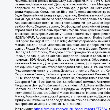
Национальный фонд в поддержку демократии, Институт Откр
развитию, Национальный Демократический Институт Междуна
современной России, Черноморский фонд регионального сот
фонд Маршалла Соединенных Штатов, Тихоокеанский центр за
беде, Европейский фонд за демократию, Джеймстаунский фонд
Фалуньгун, Коалиция по расследованию преследования в отно
Ассоциация школ политических исследований при Совете Евр
выбор, Фонд Ходорковского, Оксфордский российский фонд, 
Управление Евангельских Христиан Украинской Христианской
движение, Всемирный Институт Саентологических Предприяти
ИДЕЛЬ-УРАЛ, Ассоциация развития журналистики, IStories fo
Bellingcat, Bellingcat Ltd, The Insider, Институт правовой ин
Макдональда-Лорье, Украинская национальная федерация Кан
центр , Риддл, Русский антивоенный комитет в Швеции, Проект
Народов ПостРоссии, Солидарность с гражданским движением 
Россия, Беллона, Союз жителей островов Тисима и Хабомаи, 
природы, BDR Novaja Gazeta-Europe, Алтай проект, Образова
человека Тбилиси, Дом прав человека Ереван, Дом прав челов
объединение журналистов расследователей, АЛЛАТРА, За своб
Гудзоновский институт, Фонд Демократического Развития, К
Сторожевой башни, Библии и трактатов Свидетелей Иеговы, Г
РЭНД корпорейшн, Русская Америка за демократию в России, 
Северный Рейн-Вестфалия, Фонд глобальной помощи, Антивоенн
Ресурсный Центр, Глобальный союз IndustriALL, Russian Electi
Восточной Европы, Фонд имени Фридриха Эберта, XZ gGmbH, М
International Education, Cultural Vistas, Institute of Intern
Мунка, Российско-канадский демократический альянс, Школа
Фридриха Науманна за свободу, Феминистское антивоенное соп
Либерально-демократическая Лига Украины
Источник:
https://minjust.gov.ru/ru/documents/7756/
д