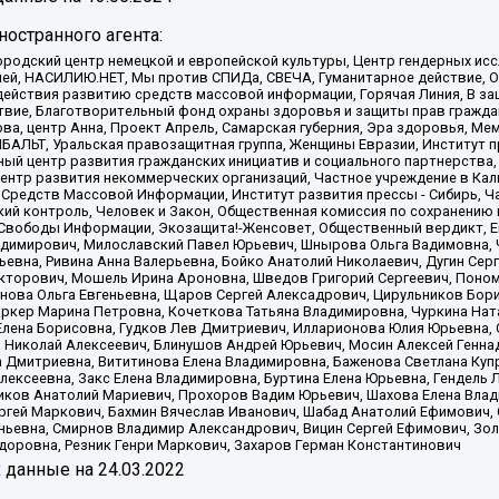
остранного агента:
родский центр немецкой и европейской культуры, Центр гендерных исс
ачей, НАСИЛИЮ.НЕТ, Мы против СПИДа, СВЕЧА, Гуманитарное действие, 
ействия развитию средств массовой информации, Горячая Линия, В защ
твие, Благотворительный фонд охраны здоровья и защиты прав гражда
 Сова, центр Анна, Проект Апрель, Самарская губерния, Эра здоровья, 
ИБАЛЬТ, Уральская правозащитная группа, Женщины Евразии, Институт п
ый центр развития гражданских инициатив и социального партнерства,
нтр развития некоммерческих организаций, Частное учреждение в Кал
 Средств Массовой Информации, Институт развития прессы - Сибирь, Ч
ий контроль, Человек и Закон, Общественная комиссия по сохранению
я Свободы Информации, Экозащита!-Женсовет, Общественный вердикт, 
ладимирович, Милославский Павел Юрьевич, Шнырова Ольга Вадимовна,
ьевна, Ривина Анна Валерьевна, Бойко Анатолий Николаевич, Дугин Сер
икторович, Мошель Ирина Ароновна, Шведов Григорий Сергеевич, Поно
нова Ольга Евгеньевна, Щаров Сергей Алексадрович, Цирульников Бори
ркер Марина Петровна, Кочеткова Татьяна Владимировна, Чуркина Нат
Елена Борисовна, Гудков Лев Дмитриевич, Илларионова Юлия Юрьевна, С
 Николай Алексеевич, Блинушов Андрей Юрьевич, Мосин Алексей Генна
а Дмитриевна, Вититинова Елена Владимировна, Баженова Светлана Куп
Алексеевна, Закс Елена Владимировна, Буртина Елена Юрьевна, Гендель
иков Анатолий Мариевич, Прохоров Вадим Юрьевич, Шахова Елена Влад
ргей Маркович, Бахмин Вячеслав Иванович, Шабад Анатолий Ефимович, 
ьевна, Смирнов Владимир Александрович, Вицин Сергей Ефимович, Зол
доровна, Резник Генри Маркович, Захаров Герман Константинович
x
данные на
24.03.2022