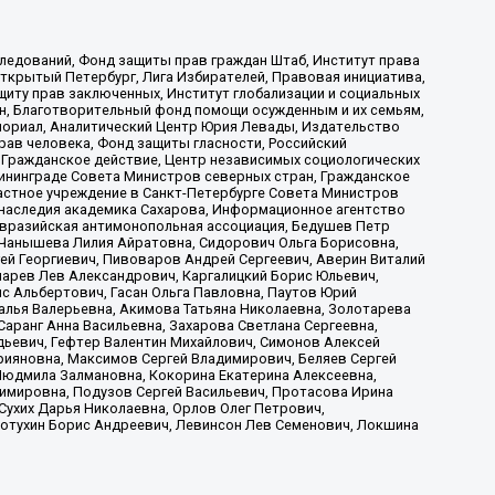
ледований, Фонд защиты прав граждан Штаб, Институт права
Открытый Петербург, Лига Избирателей, Правовая инициатива,
иту прав заключенных, Институт глобализации и социальных
н, Благотворительный фонд помощи осужденным и их семьям,
Мемориал, Аналитический Центр Юрия Левады, Издательство
рав человека, Фонд защиты гласности, Российский
 Гражданское действие, Центр независимых социологических
ининграде Совета Министров северных стран, Гражданское
астное учреждение в Санкт-Петербурге Совета Министров
 наследия академика Сахарова, Информационное агентство
Евразийская антимонопольная ассоциация, Бедушев Петр
 Чанышева Лилия Айратовна, Сидорович Ольга Борисовна,
гей Георгиевич, Пивоваров Андрей Сергеевич, Аверин Виталий
марев Лев Александрович, Каргалицкий Борис Юльевич,
с Альбертович, Гасан Ольга Павловна, Паутов Юрий
алья Валерьевна, Акимова Татьяна Николаевна, Золотарева
аранг Анна Васильевна, Захарова Светлана Сергеевна,
дьевич, Гефтер Валентин Михайлович, Симонов Алексей
рияновна, Максимов Сергей Владимирович, Беляев Сергей
 Людмила Залмановна, Кокорина Екатерина Алексеевна,
имировна, Подузов Сергей Васильевич, Протасова Ирина
Сухих Дарья Николаевна, Орлов Олег Петрович,
отухин Борис Андреевич, Левинсон Лев Семенович, Локшина