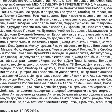
ытое Общество Фонд Содействия, Фонд Открытое общество, Американо
родных Отношений, MEDIA DEVELOPMENT INVESTMENT FUND, Международн
рудничества, Европейская Платформа за Демократические Выборы, Ме
щиты окружающей среды и природных ресурсов, Свободная Россия, Все
, Прожект Хармони, Родники дракона, Врачи против насильственного и
шении Фалуньгун в Китае, Всемирная организация по расследованию пр
опы, Центр либеральной современности, Форум русскоязычных европей
Фонд Будущее России, Компания свободы информации, Проект Медиа, 
 Церкви, Новое Поколение, Духовное Учебное Заведение Международн
й, Церковь Духовной Технологии, Европейская сеть организаций по н
nds, Королевский Институт Международных Отношений, КРИМСЬКА ПРАВОЗ
ициативы Центральной и Восточной Европы, Фонд Открытой Эстонии, Calver
ады, Декабристы, Международный научный центр им Вудро Вильсона, С
 Медуза, Фонд Андрея Сахарова, Форум свободной России, Лига Свободны
в России – Solidarus, КрымSOS, Свободный университет, Институт гос
Съезд народных депутатов, Гринпис Интернешнл, Фонд борьбы с коррупц
тельный дом прав человека Чернигов, Фонд Дом Прав Человека, Белору
ека Крым, Центр дикого лосося, TVR Studios, ТВ Дождь, Центр европей
одную Россию, Свободная Бурятия, Uralic, UnKremlin, Международная ф
омитет-2024, Центрально-Европейский университет, Центр восточноев
ражданский Совет, Центр анализа европейской политики, Академическа
Настоящая Россия, Глобальная сеть журналистов-расследователей, Слу
ый комитет России, Russie-Libertes, La Asocicion de Rusos Libres, С
on Monitor, Article 19, Мнение медиа, Федерация анархического черного
обильная академия поддержки гендерной демократии и миротворчества,
ational Education, Антивоенное движение Антальи, Открытый диалог, Школа 
 международных отношений им Нормана Патерсона, Центр Гражданских 
ротивление, Комитет независимости Ингушетии, Прометей, Stop Occupat
анные на
13.05.2024