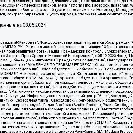
сского движения, Народное движение Адат, Народный совет граждан РС
х Социалистических Районов, Meta Platforms Inc, Facebook, Instagram
Региональное Всетатарское общественное движение, Невоград, Молоде
ки, Конгресс ойрат-калмыцкого народа, Исполнительный комитет сове
анные на
03.05.2024
 "Мы против СПИДа", Камалягин Денис Николаевич, Маркелов Сергей Евгеньевич, Пономарев Лев Александрович, Савицкая Людмила Алексеевна, Автономная некоммерческая организация "Центр по работе с проблемой насилия "НАСИЛИЮ.НЕТ", Межрегиональный профессиональный союз работников здравоохранения "Альянс врачей", Юридическое лицо, зарегистрированное в Латвийской Республике, SIA "Medusa Project" (регистрационный номер 40103797863, дата регистрации 10.06.2014), Некоммерческая организация "Фонд по борьбе с коррупцией", Автономная некоммерческая организация "Институт права и публичной политики", Баданин Роман Сергеевич, Гликин Максим Александрович, Железнова Мария Михайловна, Лукьянова Юлия Сергеевна, Маетная Елизавета Витальевна, Маняхин Петр Борисович, Чуракова Ольга Владимировна, Ярош Юлия Петровна, Юридическое лицо "The Insider SIA", зарегистрированное в Риге, Латвийская Республика (дата регистрации 26.06.2015), являющееся администратором доменного имени интернет-издания "The Insider SIA", https://theins.ru, Постернак Алексей Евгеньевич, Рубин Михаил Аркадьевич, Анин Роман Александрович, Юридическое лицо Istories fonds, зарегистрированное в Латвийской Республике (регистрационный номер 50008295751, дата регистрации 24.02.2020), Великовский Дмитрий Александрович, Долинина Ирина Николаевна, Мароховская Алеся Алексеевна, Шлейнов Роман Юрьевич, Шмагун Олеся Валентиновна, Общество с ограниченной ответственностью "Альтаир 2021", Общество с ограниченной ответственностью "Вега 2021", Общество с ограниченной ответственностью "Главный редактор 2021", Общество с ограниченной ответственностью "Ромашки монолит", Важенков Артем Валерьевич, Ивановская областная общественная организация "Центр гендерных исследований", Гурман Юрий Альбертович, Медиапроект "ОВД-Инфо", Егоров Владимир Владимирович, Жилинский Владимир Александрович, Общество с ограниченной ответственностью "ЗП", Иванова София Юрьевна, Карезина Инна Павловна, Кильтау Екатерина Викторовна, Петров Алексей Викторович, Пискунов Сергей Евгеньевич, Смирнов Сергей Сергеевич, Тихонов Михаил Сергеевич, Общество с ограниченной ответственностью "ЖУРНАЛИСТ-ИНОСТРАННЫЙ АГЕНТ", Арапова Галина Юрьевна, Вольтская Татьяна Анатольевна, Американская компания "Mason G.E.S. Anonymous Foundation" (США), являющаяся владельцем интернет-издания https://mnews.world/, Компания "Stichting Bellingcat", зарегистрированная в Нидерландах (дата регистрации 11.07.2018), Захаров Андрей Вячеславович, Клепиковская Екатерина Дмитриевна, Общество с ограниченной ответственностью "МЕМО", Перл Роман Александрович, Симонов Евгений Алексеевич, Соловьева Елена Анатольевна, Сотников Даниил Владимирович, Сурначева Елизавета Дмитриевна, Автономная некоммерческая организация по защите прав человека и информированию населения "Якутия – Наше Мнение", Общество с ограниченной ответственностью "Москоу диджитал медиа", с 26.01.2023 Общество с ограниченной ответственностью "Чайка Белые сады", Ветошкина Валерия Валерьевна, Заговора Максим Александрович, Межрегиональное общественное движение "Российская ЛГБТ - сеть", Оленичев Максим Владимирович, Павлов Иван Юрьевич, Скворцова Елена Сергеевна, Общество с ограниченной ответственностью "Как бы инагент", Кочетков Игорь Викторович, Общество с ограниченной ответственностью "Честные выборы", Еланчик Олег Александрович, Общество с ограниченной ответственностью "Нобелевский призыв", Гималова Регина Эмилевна, Григорьев Андрей Валерьевич, Григорьева Алина Александровна, Ассоциация по содействию защите прав призывников, альтернативнослужащих и военнослужащих "Правозащитная группа "Гражданин.Армия.Право", Хисамова Регина Фаритовна, Автономная некоммерческая организация по реализации социально-правовых программ "Лилит"