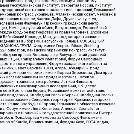
-российский фонд по экономическому и правовому
ый Республиканский Институт, Открытая Россия, Институт
ждународный центр электоральных исследований, Германский
мирный конгресс украинцев, Атлантический совет, Человек в
звлечения органов, Фалунь Дафа, Друзья Фалуньгун,
еследований Фалуньгун, Пражский гражданский центр,
цев, Немецко-русский обмен, Бард колледж, Европейский
Международное партнерство за права человека, Духовное
ый Библейский Колледж, Международное христианское
аблюдению за выборами, Республика Польша, СВОБОДНЫЙ
АХИСНА ГРУПА, Фонд имени Генриха Бёлля, Stichting
t 22 Foundation, Канадский украинский конгресс, Институт
вободная пресса, Возрождение, Всеукраинский духовный
х Наций, Transparеncy International, Форум Свободных
ударственного управления, Форум гражданского общества
ией Инк, Завет церквей TCCN, Агора, Всемирный фонд
сский дом прав человека имени Бориса Звозскова, Дом прав
ских исследований им Вилфрида Мартенса, Сетевое
едерация транспортных рабочих, ИстЧам Финланд,
ропейских и международных исследований, Общество
я сеть Восточная Европа, Российский комитет действия,
жба поддержки, Свободная Россия Берлин, Свободная Россия
оюз за возвращение Северных территорий, Крымскотатарский
 креста, Радио Свободная Европа, Германское общество изучения
 Форум имени Льва Копелева, American Councils for
международных отношений и государственной политики им Питера
Свобод, Фонд Бориса Немцова за Свободу, Фонд имени
ion of Karelia, Вернись живым, Фридом Хаус, СОТА медиа,