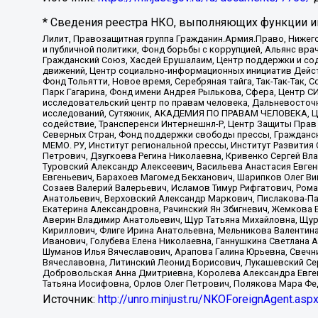
* Сведения реестра НКО, выполняющих функции ин
Лилит, Правозащитная группа Гражданин.Армия.Право, Нижего
и публичной политики, Фонд борьбы с коррупцией, Альянс вр
Гражданский Союз, Хасдей Ерушалаим, Центр поддержки и сод
движений, Центр социально-информационных инициатив Дейс
Фонд Тольятти, Новое время, Серебряная тайга, Так-Так-Так,
Парк Гагарина, Фонд имени Андрея Рылькова, Сфера, Центр С
исследовательский центр по правам человека, Дальневосточн
исследований, Сутяжник, АКАДЕМИЯ ПО ПРАВАМ ЧЕЛОВЕКА, Це
содействие, Трансперенси Интернешнл-Р, Центр Защиты Прав
Северных Стран, Фонд поддержки свободы прессы, Гражданск
МЕМО. РУ, Институт региональной прессы, Институт Развити
Петрович, Дзугкоева Регина Николаевна, Кривенко Сергей В
Туровский Александр Алексеевич, Васильева Анастасия Евген
Евгеньевич, Барахоев Магомед Бекханович, Шарипков Олег В
Созаев Валерий Валерьевич, Исламов Тимур Рифгатович, Рома
Анатольевич, Верховский Александр Маркович, Пислакова-Па
Екатерина Александровна, Рачинский Ян Збигневич, Жемкова 
Аверин Владимир Анатольевич, Щур Татьяна Михайловна, Щур
Кириллович, Флиге Ирина Анатольевна, Мельникова Валентин
Иванович, Голубева Елена Николаевна, Ганнушкина Светлана 
Шуманов Илья Вячеславович, Арапова Галина Юрьевна, Свечн
Вячеславовна, Литинский Леонид Борисович, Лукашевский Се
Добровольская Анна Дмитриевна, Королева Александра Евген
Татьяна Иосифовна, Орлов Олег Петрович, Полякова Мара Фе
Источник:
http://unro.minjust.ru/NKOForeignAgent.asp