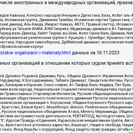
 числе иностранных и международных организаций, призна
в Кавказа, Конгресс народов Ичкерии и Дагестана, База, Асбат аль-Ан
ба, Исламская группа, Движение Талибан, Исламская партия Туркестан
ский джихад, Аль-Каида, Имарат Кавказ, АБТО, Правый сектор, Исламск
Субхану уа Тагьаля SHAM, АУМ Синрике, Муджахеды джамаата Ат-Тавхида
ухид валь-Джихад, Хайят Тахрир аш-Шам, Ахлю Сунна Валь Джамаа, Natio
Мусульманская религиозная группа п. Кушкуль г. Оренбург, Крымско-т
кистана, Народная самооборона, Дуббайский джамаат, московская ячей
добровольческий корпус
istskie-organizacii-i-materialy.html
данные на
16.11.2023
зных организаций в отношении которых судом принято вс
ской Духовно Родовой Державы Русь, Община Духовного Управления Асг
Нурджулар, К Богодержавию, Таблиги Джамаат, Свидетели Иеговы, Рус
, Балкарии и Карачая, Союз славян, Ат-Такфир Валь-Хиджра, Пит Буль,
рмия воли народа, Национальная Социалистическая Инициатива города 
ви Православных Староверов-Инглингов, Русский общенациональный сою
ганизация общественного политического движения Русское национально
елигиозная организация п. Боровский, Община Коренного Русского нар
 Братство, Белый Крест, Misanthropic division, Религиозное объединен
е, Русское национальное объединение Атака, Мечеть Мирмамеда, Община
йствии экстремистской деятельности, РЕВТАТПОД, Артподготовка, Што
, Курсом Правды и Единения, Каракольская инициативная группа, Автог
ь, Арестантское уголовное единство, Башкорт, Нация и свобода, Нация и
союз, Фонд борьбы с коррупцией, Фонд защиты прав граждан, Штабы На