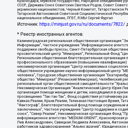
Краснодара, Мужское государство, Народное объединение ру
СССР, Держава Союз Советских Светлых Родов, Совет Советски
украинских националистов, Черный Комитет, Татарстанское 
Татарской Автономной Советской Социалистической Республи
национальное объединение, ЛГБТ, Я.МЫ Сергей Фургал
Источник:
https://minjust.gov.ru/ru/documents/7822/
д
* Реестр иностранных агентов:
Калининградская региональная общественная организация "Экозащита!-Женсовет", Фонд содействия защите прав и свобод граждан "Общественный вердикт", Фонд "Институт Развития Свободы Информации", Частное учреждение "Информационное агентство МЕМО. РУ", Региональная общественная организация "Общественная комиссия по сохранению наследия академика Сахарова", Фонд поддержки свободы прессы, Санкт-Петербургская общественная правозащитная организация "Гражданский контроль", Межрегиональная общественная организация "Информационно-просветительский центр "Мемориал", Региональный Фонд "Центр Защиты Прав Средств Массовой Информации", с 05.12.2023 Фонд "Центр Защиты Прав Средств массовой информации", Региональная общественная благотворительная организация помощи беженцам и мигрантам "Гражданское содействие", Негосударственное образовательное учреждение дополнительного профессионального образования (повышение квалификации) специалистов "АКАДЕМИЯ ПО ПРАВАМ ЧЕЛОВЕКА", Свердловская региональная общественная организация "Сутяжник", Автономная некоммерческая организация "Центр независимых социологических исследований", Союз общественных объединений "Российский исследовательский центр по правам человека", Региональное общественное учреждение научно-информационный центр "МЕМОРИАЛ", Некоммерческая организация "Фонд защиты гласности", Автономная некоммерческая организация "Институт прав человека", Городская общественная организация "Екатеринбургское общество "МЕМОРИАЛ", Городская общественная организация "Рязанское историко-просветительское и правозащитное общество "Мемориал" (Рязанский Мемориал), Челябинский региональный орган общественной самодеятельности – женское общественное объединение "Женщины Евразии", Челябинский региональный орган общественной самодеятельности "Уральская правозащитная группа", Фонд содействия защите здоровья и социальной справедливости имени Андрея Рылькова, Автономная Некоммерческая Организация "Аналитический Центр Юрия Левады", Автономная некоммерческая организация социальной поддержки населения "Проект Апрель", Региональная общественная организация помощи женщинам и детям, находящимся в кризисной ситуации "Информационно-методический центр "Анна", Фонд содействия развитию массовых коммуникаций и правовому просвещению "Так-так-Так", Фонд содействия устойчивому развитию "Серебряная тайга", Свердловский региональный общественный фонд социальных проектов "Новое время", "Idel.Реалии", Кавказ.Реалии, Крым.Реалии, Телеканал Настоящее Время, Татаро-башкирская служба Радио Свобода (Azatliq Radiosi), Радио Свободная Европа/Радио Свобода (PCE/PC), "Сибирь.Реалии", "Фактограф", Благотворительный фонд помощи осужденным и их семьям, Автономная некоммерческая организация "Институт глобализации и социальных движений", Фонд "В защиту прав заключенных", Частное учреждение "Центр поддержки и содействия развитию средств массовой информации", Пензенский региональный общественный благотворительный фонд "Гражданский союз", "Север.Реалии", Некоммерческая организация Фонд "Правовая инициатива", Общество с ограниченной ответственностью "Радио Свободная Европа/Радио Свобода", Чешское информационное агентство "MEDIUM-ORIENT", Красноярская региональная общественная организация