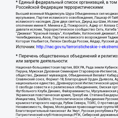
* Единый федеральный список организаций, в том
Российской Федерации террористическими:
Высший военный Маджлисуль Шура Объединенных сил моджахедо
мусульмане, Партия исламского освобождения, Лашкар-И-Тай
исламского наследия, Дом двух святых, Джунд аш-Шам, Ислам
ополчение имени К. Минина и Д. Пожарского, Аджр от Аллаха 
давлати исломи, Террористическое сообщество Сеть, Катиба Та
“Джамаат “Красный пахарь”, Колумбайн, Хатлонский джамаат, 
Челебиджихана, Азов, Партия исламского возрождения Таджи
Которая Улыбается, Легион Свобода России, Айдар, Русский 
Источник:
http://nac.gov.ru/terroristicheskie-i-ekstrem
* Перечень общественных объединений и религио
или запрете деятельности:
Национал-большевистская партия, ВЕК РА, Рада земли Кубан
Перуна, Мужская Духовная Семинария Староверов-Инглингов, 
общество, Джамаат мувахидов, Объединенный Вилайат Кабарды
Славянский союз, Формат-18, Благородный Орден Дьявола, А
национальное единство, Древнерусской Инглистической церк
О свободе совести и о религиозных объединениях, Омская ор
Футбольного Клуба Динамо, Файзрахманисты, Мусульманская р
Украинская повстанческая армия, Тризуб им. Степана Бандеры,
Инициатива, TulaSkins, Этнополитическое объединение Русски
крымскотатарского народа, Рубеж Севера, ТОЙС, О противоде
Независимость, Фирма, Молодежная правозащитная группа МПГ
Благотворительный пансионат Ак Умут, Русская республика Рус
Патриотический клуб-Новокузнецк/РПК, Сибирский державный 