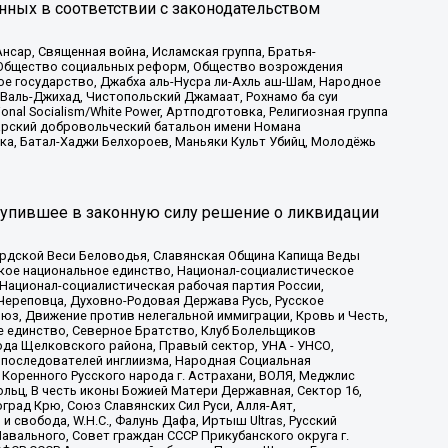
нных в соответствии с законодательством
сар, Священная война, Исламская группа, Братья-
а, Общество социальных реформ, Общество возрождения
ое государство, Джабха аль-Нусра ли-Ахль аш-Шам, Народное
 Валь-Джихад, Чистопольский Джамаат, Рохнамо ба суи
nal Socialism/White Power, Артподготовка, Религиозная группа
атарский добровольческий батальон имени Номана
ка, Батал-Хаджи Белхороев, Маньяки Культ Убийц, Молодёжь
тупившее в законную силу решение о ликвидации
ардской Веси Беловодья, Славянская Община Капища Веды
ское национальное единство, Национал-социалистическое
 Национал-социалистическая рабочая партия России,
Череповца, Духовно-Родовая Держава Русь, Русское
з, Движение против нелегальной иммиграции, Кровь и Честь,
е единство, Северное Братство, Клуб Болельщиков
ода Щелковского района, Правый сектор, УНА - УНСО,
ие последователей инглиизма, Народная Социальная
 Коренного Русского народа г. Астрахани, ВОЛЯ, Меджлис
льц, В честь иконы Божией Матери Державная, Сектор 16,
рад Крю, Союз Славянских Сил Руси, Алля-Аят,
 свобода, W.H.С., Фалунь Дафа, Иртыш Ultras, Русский
вального, Совет граждан СССР Прикубанского округа г.