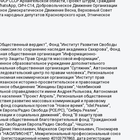
ФСР СССР Архангельской области, Проект Штурм, Граждане
, WhatsApp, СИЧ-С14, Добровольческое Движение Организации
жное Демократическое Движение Весна, Верховный Совет
та народных депутатов Красноярского края, Этническое
, Дальневосточное общественное движение "Маяк", Санкт-Петербургская ЛГБТ-инициативная группа "Выход", Инициативная группа ЛГБТ+ "Реверс", Алексеев Андрей Викторович, Бекбулатова Таисия Львовна, Беляев Иван Михайлович, Владыкина Елена Сергеевна, Гельман Марат Александрович, Никульшина Вероника Юрьевна, Толоконникова Надежда Андреевна, Шендерович Виктор Анатольевич, Общество с ограниченной ответственностью "Данное сообщение", Общество с ограниченной ответственностью Издательский дом "Новая глава", Айнбиндер Александра Александровна, Московский комьюнити-центр для ЛГБТ+инициатив, Благотворительный фонд развития филантропии, Deutsche Welle (Германия, Kurt-Schumacher-Strasse 3, 53113 Bonn), Борзунова Мария Михайловна, Воробьев Виктор Викторович, Голубева Анна Львовна, Константинова Алла Михайловна, Малкова Ирина Владимировна, Мурадов Мурад Абдулгалимович, Осетинская Елизавета Николаевна, Понасенков Евгений Николаевич, Ганапольский Матвей Юрьевич, Киселев Евгений Алексеевич, Борухович Ирина Григорьевна, Дремин Иван Тимофеевич, Дубровский Дмитрий Викторович, Красноярская региональная общественная организация поддержки и развития альтернативных образовательных технологий и межкультурных коммуникаций "ИНТЕРРА", Маяковская Екатерина Алексеевна, Фейгин Марк Захарович, Филимонов Андрей Викторович, Дзугкоева Регина Николаевна, Доброхотов Роман Александрович, Дудь Юрий Александрович, Елкин Сергей Владимирович, Кругликов Кирилл Игоревич, Сабунаева Мария Леонидовна, Семенов Алексей Владимирович, Шаинян Карен Багратович, Шульман Екатерина Михайловна, Асафьев Артур Валерьевич, Вахштайн Виктор Семенович, Венедиктов Алексей Алексеевич, Лушникова Екатерина Евгеньевна, Волков Леонид Михайлович, Невзоров Александр Глебович, Пархоменко Сергей Борисович, Сироткин Ярослав Николаевич, Кара-Мурза Владимир Владимирович, Баранова Наталья Владимировна, Гозман Леонид Яковлевич, Кагарлицкий Борис Юльевич, Климарев Михаил Валерьевич, Милов Владимир Станиславович, Автономная некоммерческая организация Краснодарский центр современного искусства "Типография", Моргенштерн Алишер Тагирович, Соболь Любовь Эдуардовна, Общество с ограниченной ответственностью "ЛИЗА НОРМ", Каспаров Гарри Кимович, Ходорковский Михаил Борисович, Общество с ограниченной ответственностью "Апрельские тезисы", Данилович Ирина Брониславовна, Кашин Олег Владимирович, Петров Николай Владимирович, Пивоваров Алексей Владимирович, Соколов Михаил Владимирович, Цветкова Юлия Владимировна, Чичваркин Евгений Александрович, Комитет против пыток/Команда против пыток, Общество с ограниченной ответственностью "Первый научный", Общество с ограниченной ответственностью "Вертолет и ко", Белоцерковская Вероника Борисовна, Кац Максим Евгеньевич, Лазарева Татьяна Юрьевна, Шаведдинов Руслан Табризович, Яшин Илья Валерьевич, Общество с ограниченной ответственностью "Иноагент ААВ", Алешковский Дмитрий Петрович, Альбац Евгения Марковна, Быков Дмитрий Львович, Галямина Юлия Евгеньевна, Лойко Сергей Леонидович, Мартынов Кирилл Константинович, Медведев Сергей Александрович, Крашенинников Федор Геннадиевич, Гордеева Катерина Вл