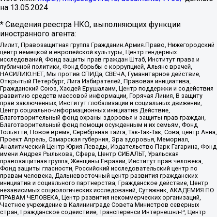
на
13.05.2024
* Сведения реестра НКО, выполняющих функции
иностранного агента:
Лилит, Правозащитная группа Гражданин.Армия.Право, Нижегородский
центр немецкой и европейской культуры, Центр гендерных
исследований, Фонд защиты прав граждан Штаб, Институт права и
публичной политики, Фонд борьбы с коррупцией, Альянс врачей,
НАСИЛИЮ.НЕТ, Мы против СПИДа, СВЕЧА, Гуманитарное действие,
Открытый Петербург, Лига Избирателей, Правовая инициатива,
Гражданский Союз, Хасдей Ерушалаим, Центр поддержки и содействия
развитию средств массовой информации, Горячая Линия, В защиту
прав заключенных, Институт глобализации и социальных движений,
Центр социально-информационных инициатив Действие,
Благотворительный фонд охраны здоровья и защиты прав граждан,
Благотворительный фонд помощи осужденным и их семьям, Фонд
Тольятти, Новое время, Серебряная тайга, Так-Так-Так, Сова, центр Анна,
Проект Апрель, Самарская губерния, Эра здоровья, Мемориал,
Аналитический Центр Юрия Левады, Издательство Парк Гагарина, Фонд
имени Андрея Рылькова, Сфера, Центр СИБАЛЬТ, Уральская
правозащитная группа, Женщины Евразии, Институт прав человека,
Фонд защиты гласности, Российский исследовательский центр по
правам человека, Дальневосточный центр развития гражданских
инициатив и социального партнерства, Гражданское действие, Центр
независимых социологических исследований, Сутяжник, АКАДЕМИЯ ПО
ПРАВАМ ЧЕЛОВЕКА, Центр развития некоммерческих организаций,
Частное учреждение в Калининграде Совета Министров северных
стран, Гражданское содействие, Трансперенси Интернешнл-Р, Центр