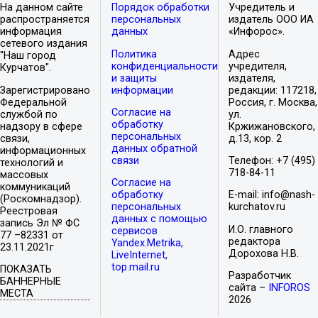
На данном сайте
Порядок обработки
Учредитель и
распространяется
персональных
издатель ООО ИА
информация
данных
«Инфорос».
сетевого издания
Политика
Адрес
"Наш город
конфиденциальности
учредителя,
Курчатов".
и защиты
издателя,
Зарегистрировано
информации
редакции: 117218,
Федеральной
Россия, г. Москва,
Согласие на
службой по
ул.
обработку
надзору в сфере
Кржижановского,
персональных
связи,
д.13, кор. 2
данных обратной
информационных
связи
Телефон: +7 (495)
технологий и
718-84-11
массовых
Согласие на
коммуникаций
обработку
E-mail: info@nash-
(Роскомнадзор).
персональных
kurchatov.ru
Реестровая
данных с помощью
запись Эл № ФС
И.О. главного
сервисов
77 –82331 от
редактора
Yandex.Metrika,
23.11.2021г
Дорохова Н.В.
LiveInternet,
top.mail.ru
ПОКАЗАТЬ
Разработчик
БАННЕРНЫЕ
сайта –
INFOROS
МЕСТА
2026