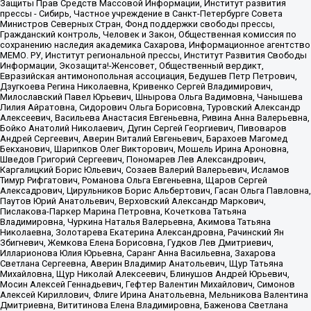
Защиты Прав Средств Массовой Информации, Институт развития
прессы - Сибирь, Частное учреждение в Санкт-Петербурге Совета
Министров Северных Стран, Фонд поддержки свободы прессы,
Гражданский контроль, Человек и Закон, Общественная комиссия по
сохранению наследия академика Сахарова, Информационное агентство
МЕМО. РУ, Институт региональной прессы, Институт Развития Свободы
Информации, Экозащита!-Женсовет, Общественный вердикт,
Евразийская антимонопольная ассоциация, Бедушев Петр Петрович,
Дзугкоева Регина Николаевна, Кривенко Сергей Владимирович,
Милославский Павел Юрьевич, Шнырова Ольга Вадимовна, Чанышева
Лилия Айратовна, Сидорович Ольга Борисовна, Туровский Александр
Алексеевич, Васильева Анастасия Евгеньевна, Ривина Анна Валерьевна,
Бойко Анатолий Николаевич, Дугин Сергей Георгиевич, Пивоваров
Андрей Сергеевич, Аверин Виталий Евгеньевич, Барахоев Магомед
Бекханович, Шарипков Олег Викторович, Мошель Ирина Ароновна,
Шведов Григорий Сергеевич, Пономарев Лев Александрович,
Каргалицкий Борис Юльевич, Созаев Валерий Валерьевич, Исламов
Тимур Рифгатович, Романова Ольга Евгеньевна, Щаров Сергей
Алексадрович, Цирульников Борис Альбертович, Гасан Ольга Павловна,
Паутов Юрий Анатольевич, Верховский Александр Маркович,
Пислакова-Паркер Марина Петровна, Кочеткова Татьяна
Владимировна, Чуркина Наталья Валерьевна, Акимова Татьяна
Николаевна, Золотарева Екатерина Александровна, Рачинский Ян
Збигневич, Жемкова Елена Борисовна, Гудков Лев Дмитриевич,
Илларионова Юлия Юрьевна, Саранг Анна Васильевна, Захарова
Светлана Сергеевна, Аверин Владимир Анатольевич, Щур Татьяна
Михайловна, Щур Николай Алексеевич, Блинушов Андрей Юрьевич,
Мосин Алексей Геннадьевич, Гефтер Валентин Михайлович, Симонов
Алексей Кириллович, Флиге Ирина Анатольевна, Мельникова Валентина
Дмитриевна, Вититинова Елена Владимировна, Баженова Светлана