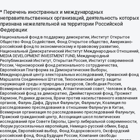
* Перечень иностранных и международных
неправительственных организаций, деятельность которых
признана нежелательной на территории Российской
Федерации:
Национальный фонд в поддержку демократии, Институт Открытое
Общество Фонд Содействия, Фонд Открытое общество, Американо-
российский фонд по экономическому и правовому развитию,
Национальный Демократический Институт Международных Отношений,
MEDIA DEVELOPMENT INVESTMENT FUND, Международный
Республиканский Институт, Открытая Россия, Институт современной
России, Черноморский фонд регионального сотрудничества,
Европейская Платформа за Демократические Выборы,
Международный центр электоральных исследований, Германский фонд
Маршалла Соединенных Штатов, Тихоокеанский центр защиты
окружающей среды и природных ресурсов, Свободная Россия,
Всемирный конгресс украинцев, Атлантический совет, Человек в беде,
Европейский фонд за демократию, Джеймстаунский фонд, Прожект
Хармони, Родники дракона, Врачи против насильственного извлечения
органов, Фалунь Дафа, Друзья Фалуньгун, Фалуньгун, Коалиция по
расследованию преследования в отношении Фалуньгун в Китае,
Всемирная организация по расследованию преследований Фалуньгун,
Пражский гражданский центр, Ассоциация школ политических
исследований при Совете Европы, Центр либеральной современности,
Форум русскоязычных европейцев, Немецко-русский обмен, Бард
колледж, Европейский выбор, Фонд Ходорковского, Оксфордский
российский фонд, Фонд Будущее России, Компания свободы