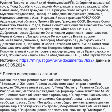
Русский Патриотический клуб-Новокузнецк/РПК, Сибирский державный
союз, Фонд борьбы с коррупцией, Фонд защиты прав граждан, Штабы
Навального, Совет граждан СССР Прикубанского округа г. Краснодара,
Мужское государство, Народное объединение русского движения,
Народное движение Адат, Народный совет граждан РСФСР СССР
Архангельской области, Проект Штурм, Граждане СССР, Держава Союз
Советских Светлых Родов, Совет Советских Социалистических Районов,
Meta Platforms Inc, Facebook, Instagram, WhatsApp, СИЧ-С14,
Добровольческое Движение Организации украинских националистов,
Черный Комитет, Татарстанское Региональное Всетатарское
общественное движение, Невоград, Молодежное Демократическое
Движение Весна, Верховный Совет Татарской Автономной Советской
Социалистической Республики, Конгресс ойрат-калмыцкого народа,
Исполнительный комитет совета народных депутатов Красноярского
края, Этническое национальное объединение, ЛГБТ, Я.МЫ Сергей Фургал
Источник:
https://minjust.gov.ru/ru/documents/7822/
данные
на
03.05.2024
* Реестр иностранных агентов:
Калининградская региональная общественная организация "Экозащита!-Женсовет", Фонд содействия защите прав и свобод граждан "Общественный вердикт", Фонд "Институт Развития Свободы Информации", Частное учреждение "Информационное агентство МЕМО. РУ", Региональная общественная организация "Общественная комиссия по сохранению наследия академика Сахарова", Фонд поддержки свободы прессы, Санкт-Петербургская общественная правозащитная организация "Гражданский контроль", Межрегиональная общественная организация "Информационно-просветительский центр "Мемориал", Региональный Фонд "Центр Защиты Прав Средств Массовой Информации", с 05.12.2023 Фонд "Центр Защиты Прав Средств массовой информации", Региональная общественная благотворительная организация помощи беженцам и мигрантам "Гражданское содействие", Негосударственное образовательное учреждение дополнительного профессионального образования (повышение квалификации) специалистов "АКАДЕМИЯ ПО ПРАВАМ ЧЕЛОВЕКА", Свердловская региональная общественная организация "Сутяжник", Автономная некоммерческая организация "Центр независимых социологических исследований", Союз общественных объединений "Российский исследовательский центр по правам человека", Региональное общественное учреждение научно-информационный центр "МЕМОРИАЛ", Некоммерческая организация "Фонд защиты гласности", Автономная некоммерческая организация "Институт прав человека", Городская общественная организация "Екатеринбургское общество "МЕМОРИАЛ", Городская общественная организация "Рязанское историко-просветительское и правозащитное общество "Мемориал" (Рязанский Мемориал), Челябинский региональный орган общественной самодеятельности – женское общественное объединение "Женщины Евразии", Челябинский региональный орган общественной самодеятельности "Уральская правозащитная группа", Фонд содействия защите здоровья и социальной справедливости имени Андрея Рылькова, Автономная Некоммерческая Организация "Аналитический Центр Юрия Левады", Автономная некоммерческая организация социальной поддержки населения "Проект Апрель", Региональная общественная организация помощи женщинам и детям, находящимся в кризисной ситуации "Информационно-методический центр "Анна", Фонд содействия развитию массовых коммуникаций и правовому просвещению "Так-так-Так", Фонд содействия устойчивому развитию "Серебряная тайга", Свердловский региональный общественный фонд социальных проектов "Новое время", "Idel.Реалии", Кавказ.Реалии, Крым.Реалии, Телеканал Настоящее Время, Татаро-башкирская служба Радио Свобода (Azatliq Radiosi), Радио Свободная Европа/Радио Свобода (PCE/PC), "Сибирь.Реалии", "Фактограф", Благотворительный фонд помощи осужденным и их семьям, Автономная некоммерческая организация "Институт глобализации и социальных движений", Фонд "В защиту прав заключенных", Частное учреждение "Центр поддержки и содействия развитию средств массовой информации", Пензенский региональный общественный благотворительный фонд "Гражданский союз", "Север.Реалии", Некоммерческая организация Фонд "Правовая инициатива", Общество с ограниченной ответственностью "Радио Свободная Европа/Радио Свобода", Чешское информационное агентство "MEDIUM-ORIENT", Красноярская региональная общественная организация "Мы против СПИДа", Камалягин Денис Николаевич, Маркелов Сергей Евгеньевич, Пономарев Лев Александрович, Савицкая Людмила Алексеевна, Автономная некоммерческая организация "Центр по работе с проблемой насилия "НАСИЛИЮ.НЕТ", Межрегиональный профессиональный союз работников здравоохранения "Альянс врачей", Юридическое лицо, зарегистрированное в Латвийской Республике, SIA "Medusa Project" (регистрационный номер 40103797863, дата регистрации 10.06.2014), Некоммерческая организация "Фонд по борьбе с коррупцией", Автономная некоммерческая организация "Институт права и публичной политики", Баданин Роман Сергеевич, Гликин Максим Александрович, Железнова Мария Михайловна, Лукьянова Юлия Сергеевна, Маетная Елизавета Витальевна, Маняхин Петр Борисович, Чуракова Ольга Владимировна, Ярош Юлия Петровна, Юридическое лицо "The Insider SIA", зарегистрированное в Риге, Латвийская Республика (дата регистрации 26.06.2015), являющееся администратором доменного имени интернет-издания "The Insider SIA", https://theins.ru, Постернак Алексей Евгеньевич, Рубин Михаил Аркадьевич, Анин Роман Александрович, Юридическое лицо Istories fonds, зарегистрированное в Латвийской Республике (регистрационный номер 50008295751, дата регистрации 24.02.2020), Великовский Дмитрий Александрович, Долинина Ирина Николаевна, Мароховская Алеся Алексеевна, Шлейнов Роман Юрьевич, Шмагун Олеся Валентиновна, Общество с ограниченной ответственностью "Альтаир 2021", Общество с ограниченной ответственностью "Вега 2021", Общество с ограниченной ответственностью "Главный редактор 2021", Общество с ограниченной ответственностью "Ромашки монолит", Важенков Артем Валерьевич, Ивановская областная общественная организация "Центр гендерных исследований", Гурман Юрий Альбертович, Медиапроект "ОВД-Инфо", Егоров Владимир Владимирович, Жилинский Владимир Александрович, Общество с ограниченной ответственностью "ЗП", Иванова София Юрьевна, Карезина Инна Павловна, Кильтау Екатерина Викторовна, Петров Алексей Викторович, Пискунов Сергей Евгеньевич, Смирнов Сергей Сергеевич, Тихонов Михаил Сергеевич, Общество с ограниченной ответственностью "ЖУРНАЛИСТ-ИНОСТРАННЫЙ АГЕНТ", Арапова Галина Юрьевна, Вольтская Татьяна Анатольевна, Американская компания "Mason G.E.S. Anonymous Foundation" (США), являющаяся владельцем интернет-издания https://mnews.world/, Компания "Stichting Bellingcat", зарегистрированная в Нидерландах (дата регистрации 11.07.2018), Захаров Андрей Вячеславович, Клепиковская Екатерина Дмитриевна, Общество с ограниченной ответственностью "МЕМО", Перл Роман Александрович, Симонов Евгений Алексеевич, Соловьева Елена Анатольевна, Сотников Даниил Владимирович, Сурначева Елизавета Дмитриевна, Автономная некоммерческая организация по защите прав человека и информированию населения "Якутия – Наше Мнение", Общество с ограниченной ответственностью "Москоу диджитал медиа", с 26.01.2023 Общество с ограниченной ответственностью "Чайка Белые сады", Ветошкина Валерия Валерьевна, Заговора Максим Александрович, Межрегиональное общественное движение "Российская ЛГБТ - сеть", Оленичев Максим Владимирович, Павлов Иван Юрьевич, Скворцова Елена Сергеевна, Общество с ограниченной ответственностью "Как бы инагент", Кочетков Игорь Викторович, Общество с ограниченной ответственностью "Честные выборы", Еланчик Олег Александрович, Общество с ограниченной ответственностью "Нобелевский призыв", Гималова Регина Эмилевна, Григорьев Андрей Валерьевич, Григорьева Алина Александровна, Ассоциация по содействию защите прав призывников, альтернативнослужащих и военнослужащих "Правозащитная группа "Гражданин.Армия.Право", Хисамова Регина Фаритовна, Автономная некоммерческая организация по реализации социально-правовых программ "Лилит", Дальневосточное общественное движение "Маяк", Санкт-Петербургская ЛГБТ-инициативная группа "Выход", Инициативная группа ЛГБТ+ "Реверс", Алексеев Андрей Викторович, Бекбулатова Таисия Львовна, Беляев Иван Михайлович, Владыкина Елена Сергеевна, Гельман Марат Александрович, Никульшина Вероника Юрьевна, Толоконникова Надежда Андреевна, Шендерович Виктор Анатольевич, Общество с ограниченной ответственностью "Данное сообщение", Общество с ограниченной ответственностью Издательский дом "Новая глава", Айнбиндер Александра Александровна, Московский комьюнити-центр для ЛГБТ+инициатив, Благотворительный фонд развития филантропии, Deutsche Welle (Германия, Kurt-Schumacher-Strasse 3, 53113 Bonn), Борзунова Мария Михайловна, Воробьев Виктор Викторович, Голубева Анна Львовна, Константинова Алла Михайловна, Малкова Ирина Владимировна, Мурадов Мурад Абдулгалимович, Осетинская Елизавета Николаевна, Понасенков Евгений Николаевич, Ганапольский Матвей Юрьевич, Киселев Евгений Алексеевич, Борухович Ирина Григорьевна, Дремин Иван Тимофеевич, Дубровский Дмитрий Викторович, Красноярская региональная общественная организация поддержки и развития альтернативных образовательных технологий и межкультурных коммуникаций "ИНТЕРРА", Маяковская Екатерина Алексеевна, Фейгин Марк Захарович, Филимонов Андрей Викторович, Дзугкоева Регина Николаевна, Доброхотов Роман Александрович, Дудь Юрий Александрович, Елкин Сергей Владимирович, Кругликов Кирилл Игоревич, Сабунаева Мария Леонидовна, Семенов Алексей Владимирович, Шаинян Карен Багратович, Шульман Екатерина Михайловна, Асафьев Артур Валерьевич, Вахштайн Виктор Семенович, Венедиктов Алексей Алексеевич, Лушникова Екатерина Евгеньевна, Волков Леонид Михайлович, Невзоров Александр Глебович, Пархоменко Сергей Борисович, Сироткин Ярослав Николаевич, Кара-Мурза Владимир Владимирович, Баранова Наталья Владимировна, Гозман Леонид Яковлевич, Кагарлицкий Борис Юльевич, Климарев Михаил Валерьевич, Милов Владимир Станиславович, Автономная некоммерческая организация Краснодарский центр современного искусства "Типография", Моргенштерн Алишер Тагирович, Соболь Любовь Эдуардовна, Общество с ограниченной ответственностью "ЛИЗА НОРМ", Каспаров Гарри Кимович, Ходорковский Михаил Борисович, Общество с ограниченной ответственностью "Апрельские тезисы", Данилович Ирина Брониславовна, Кашин Олег Владимирович, Петров Николай Владимирович, Пивоваров Алексей Владимирович, Соколов Михаил Владимирович, Цветкова Юлия Владимировна, Чичваркин Евгений Александрович, Комитет против пыток/Команда против пыток, Общество с ограниченной ответственностью "Первый научный", Общество с ограниченной ответственностью "Вертолет и ко", Белоцерковская Вероника Борисовна, Кац Максим Евгеньевич, Лазарева Татьяна Юрьевна, Шаведдинов Руслан Табризович, Яшин Илья Валерьевич, Общество с ограниченной ответственностью "Иноагент ААВ", Алешковский Дмитрий Петрович, Альбац Евгения Марковна, Быков Дмитрий Львович, Галямина Юлия Евгеньевна, Лойко Сергей Леонидович, Мартынов Кирилл Константинович, Медведев Сергей Александрович, Крашенинников Федор Геннадиевич, Гордеева Катерина Вл