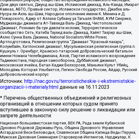
Дом двух святых, Джунд аш-Шам, Исламский джихад, Аль-Каида, Имарат
Кавказ, АБТО, Правый сектор, Исламское государство, Джабха аль-
Нусра ли-Ахль аш-Шам, Народное ополчение имени К. Минина и Д.
Пожарского, Аджр от Аллаха Субхану уа Тагьаля SHAM, АУМ Синрике,
Муджахеды джамаата Ат-Тавхида Валь-Джихад, Чистопольский
Джамаат, Рохнамо ба суи давлати исломи, Террористическое
сообщество Сеть, Катиба Таухид валь-Джихад, Хайят Тахрир аш-Шам,
Ахлю Сунна Валь Джамаа, National Socialism/White Power,
Артподготовка, Религиозная группа “Джамаат “Красный пахарь”,
Колумбайн, Хатлонский джамаат, Мусульманская религиозная группа п.
Кушкуль г. Оренбург, Крымско-татарский добровольческий батальон
имени Номана Челебиджихана, Азов, Партия исламского возрождения
Таджикистана, Народная самооборона, Дуббайский джамаат,
московская ячейка, Батал-Хаджи Белхороев, Маньяки Культ Убийц,
Молодёжь Которая Улыбается, Легион Свобода России, Айдар, Русский
добровольческий корпус
Источник:
http://nac.gov.ru/terroristicheskie-i-ekstremistskie-
organizacii-i-materialy.html
данные на
16.11.2023
* Перечень общественных объединений и религиозных
организаций в отношении которых судом принято
вступившее в законную силу решение о ликвидации или
запрете деятельности:
Национал-большевистская партия, ВЕК РА, Рада земли Кубанской
Духовно Родовой Державы Русь, Община Духовного Управления
Асгардской Веси Беловодья, Славянская Община Капища Веды Перуна,
Мужская Духовная Семинария Староверов-Инглингов, Нурджулар, К