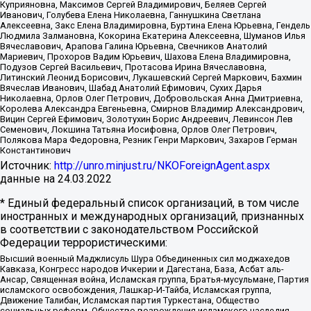
Куприяновна, Максимов Сергей Владимирович, Беляев Сергей
Иванович, Голубева Елена Николаевна, Ганнушкина Светлана
Алексеевна, Закс Елена Владимировна, Буртина Елена Юрьевна, Гендель
Людмила Залмановна, Кокорина Екатерина Алексеевна, Шуманов Илья
Вячеславович, Арапова Галина Юрьевна, Свечников Анатолий
Мариевич, Прохоров Вадим Юрьевич, Шахова Елена Владимировна,
Подузов Сергей Васильевич, Протасова Ирина Вячеславовна,
Литинский Леонид Борисович, Лукашевский Сергей Маркович, Бахмин
Вячеслав Иванович, Шабад Анатолий Ефимович, Сухих Дарья
Николаевна, Орлов Олег Петрович, Добровольская Анна Дмитриевна,
Королева Александра Евгеньевна, Смирнов Владимир Александрович,
Вицин Сергей Ефимович, Золотухин Борис Андреевич, Левинсон Лев
Семенович, Локшина Татьяна Иосифовна, Орлов Олег Петрович,
Полякова Мара Федоровна, Резник Генри Маркович, Захаров Герман
Константинович
Источник:
http://unro.minjust.ru/NKOForeignAgent.aspx
данные на
24.03.2022
* Единый федеральный список организаций, в том числе
иностранных и международных организаций, признанных
в соответствии с законодательством Российской
Федерации террористическими:
Высший военный Маджлисуль Шура Объединенных сил моджахедов
Кавказа, Конгресс народов Ичкерии и Дагестана, База, Асбат аль-
Ансар, Священная война, Исламская группа, Братья-мусульмане, Партия
исламского освобождения, Лашкар-И-Тайба, Исламская группа,
Движение Талибан, Исламская партия Туркестана, Общество
социальных реформ, Общество возрождения исламского наследия,