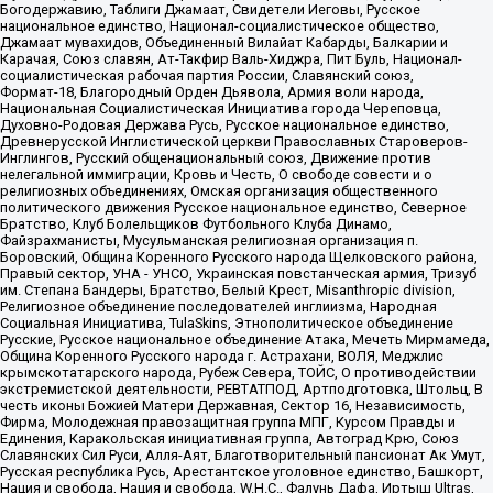
Богодержавию, Таблиги Джамаат, Свидетели Иеговы, Русское
национальное единство, Национал-социалистическое общество,
Джамаат мувахидов, Объединенный Вилайат Кабарды, Балкарии и
Карачая, Союз славян, Ат-Такфир Валь-Хиджра, Пит Буль, Национал-
социалистическая рабочая партия России, Славянский союз,
Формат-18, Благородный Орден Дьявола, Армия воли народа,
Национальная Социалистическая Инициатива города Череповца,
Духовно-Родовая Держава Русь, Русское национальное единство,
Древнерусской Инглистической церкви Православных Староверов-
Инглингов, Русский общенациональный союз, Движение против
нелегальной иммиграции, Кровь и Честь, О свободе совести и о
религиозных объединениях, Омская организация общественного
политического движения Русское национальное единство, Северное
Братство, Клуб Болельщиков Футбольного Клуба Динамо,
Файзрахманисты, Мусульманская религиозная организация п.
Боровский, Община Коренного Русского народа Щелковского района,
Правый сектор, УНА - УНСО, Украинская повстанческая армия, Тризуб
им. Степана Бандеры, Братство, Белый Крест, Misanthropic division,
Религиозное объединение последователей инглиизма, Народная
Социальная Инициатива, TulaSkins, Этнополитическое объединение
Русские, Русское национальное объединение Атака, Мечеть Мирмамеда,
Община Коренного Русского народа г. Астрахани, ВОЛЯ, Меджлис
крымскотатарского народа, Рубеж Севера, ТОЙС, О противодействии
экстремистской деятельности, РЕВТАТПОД, Артподготовка, Штольц, В
честь иконы Божией Матери Державная, Сектор 16, Независимость,
Фирма, Молодежная правозащитная группа МПГ, Курсом Правды и
Единения, Каракольская инициативная группа, Автоград Крю, Союз
Славянских Сил Руси, Алля-Аят, Благотворительный пансионат Ак Умут,
Русская республика Русь, Арестантское уголовное единство, Башкорт,
Нация и свобода, Нация и свобода, W.H.С., Фалунь Дафа, Иртыш Ultras,