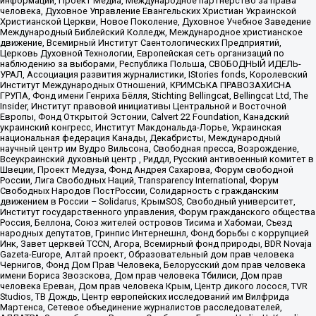
информации, Проект Медиа, Международное партнерство за права
человека, Духовное Управление Евангельских Христиан Украинской
Христианской Церкви, Новое Поколение, Духовное Учебное Заведение
Международный Библейский Колледж, Международное христианское
движение, Всемирный Институт Саентологических Предприятий,
Церковь Духовной Технологии, Европейская сеть организаций по
наблюдению за выборами, Республика Польша, СВОБОДНЫЙ ИДЕЛЬ-
УРАЛ, Ассоциация развития журналистики, IStories fonds, Королевский
Институт Международных Отношений, КРИМСЬКА ПРАВОЗАХИСНА
ГРУПА, Фонд имени Генриха Бёлля, Stichting Bellingcat, Bellingcat Ltd, The
Insider, Институт правовой инициативы Центральной и Восточной
Европы, Фонд Открытой Эстонии, Calvert 22 Foundation, Канадский
украинский конгресс, Институт Макдональда-Лорье, Украинская
национальная федерация Канады, Декабристы, Международный
научный центр им Вудро Вильсона, Свободная пресса, Возрождение,
Всеукраинский духовный центр , Риддл, Русский антивоенный комитет в
Швеции, Проект Медуза, Фонд Андрея Сахарова, Форум свободной
России, Лига Свободных Наций, Transparеncy International, Форум
Свободных Народов ПостРоссии, Солидарность с гражданским
движением в России – Solidarus, КрымSOS, Свободный университет,
Институт государственного управления, Форум гражданского общества
Россия, Беллона, Союз жителей островов Тисима и Хабомаи, Съезд
народных депутатов, Гринпис Интернешнл, Фонд борьбы с коррупцией
Инк, Завет церквей TCCN, Агора, Всемирный фонд природы, BDR Novaja
Gazeta-Europe, Алтай проект, Образовательный дом прав человека
Чернигов, Фонд Дом Прав Человека, Белорусский дом прав человека
имени Бориса Звозскова, Дом прав человека Тбилиси, Дом прав
человека Ереван, Дом прав человека Крым, Центр дикого лосося, TVR
Studios, ТВ Дождь, Центр европейских исследований им Вилфрида
Мартенса, Сетевое объединение журналистов расследователей,