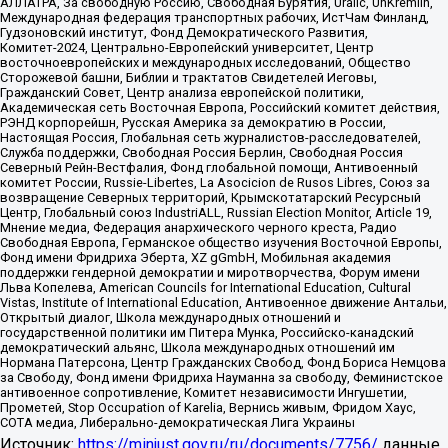
АЛЛАТРА, За свободную Россию, Свободная Бурятия, Uralic, UnKremlin,
Международная федерация транспортных рабочих, ИстЧам Финланд,
Гудзоновский институт, Фонд Демократического Развития,
Комитет-2024, Центрально-Европейский университет, Центр
восточноевропейских и международных исследований, Общество
Сторожевой башни, Библии и трактатов Свидетелей Иеговы,
Гражданский Совет, Центр анализа европейской политики,
Академическая сеть Восточная Европа, Российский комитет действия,
РЭНД корпорейшн, Русская Америка за демократию в России,
Настоящая Россия, Глобальная сеть журналистов-расследователей,
Служба поддержки, Свободная Россия Берлин, Свободная Россия
Северный Рейн-Вестфалия, Фонд глобальной помощи, Антивоенный
комитет России, Russie-Libertes, La Asocicion de Rusos Libres, Союз за
возвращение Северных территорий, Крымскотатарский Ресурсный
Центр, Глобальный союз IndustriALL, Russian Election Monitor, Article 19,
Мнение медиа, Федерация анархического черного креста, Радио
Свободная Европа, Германское общество изучения Восточной Европы,
Фонд имени Фридриха Эберта, XZ gGmbH, Мобильная академия
поддержки гендерной демократии и миротворчества, Форум имени
Льва Копелева, American Councils for International Education, Cultural
Vistas, Institute of International Education, Антивоенное движение Антальи,
Открытый диалог, Школа международных отношений и
государственной политики им Питера Мунка, Российско-канадский
демократический альянс, Школа международных отношений им
Нормана Патерсона, Центр Гражданских Свобод, Фонд Бориса Немцова
за Свободу, Фонд имени Фридриха Науманна за свободу, Феминистское
антивоенное сопротивление, Комитет независимости Ингушетии,
Прометей, Stop Occupation of Karelia, Вернись живым, Фридом Хаус,
СОТА медиа, Либерально-демократическая Лига Украины
Источник:
https://minjust.gov.ru/ru/documents/7756/
данные