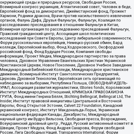
окружающей среды и природных ресурсов, Свободная Россия,
Всемирный конгресс украинцев, Атлантический совет, Человек в беде,
Европейский фонд за демократию, Джеймстаунский фонд, Прожект
Хармони, Родники дракона, Врачи против насильственного извлечения
органов, Фалунь Дафа, Друзья Фалуньгун, Фалуньгун, Коалиция по
расследованию преследования в отношении Фалуньгун в Китае,
Всемирная организация по расследованию преследований Фалуньгун,
Пражский гражданский центр, Ассоциация школ политических
исследований при Совете Европы, Центр либеральной современности,
Форум русскоязычных европейцев, Немецко-русский обмен, Бард
колледж, Европейский выбор, Фонд Ходорковского, Оксфордский
российский фонд, Фонд Будущее России, Компания свободы
информации, Проект Медиа, Международное партнерство за права
человека, Духовное Управление Евангельских Христиан Украинской
Христианской Церкви, Новое Поколение, Духовное Учебное Заведение
Международный Библейский Колледж, Международное христианское
движение, Всемирный Институт Саентологических Предприятий,
Церковь Духовной Технологии, Европейская сеть организаций по
наблюдению за выборами, Республика Польша, СВОБОДНЫЙ ИДЕЛЬ-
УРАЛ, Ассоциация развития журналистики, IStories fonds, Королевский
Институт Международных Отношений, КРИМСЬКА ПРАВОЗАХИСНА
ГРУПА, Фонд имени Генриха Бёлля, Stichting Bellingcat, Bellingcat Ltd, The
Insider, Институт правовой инициативы Центральной и Восточной
Европы, Фонд Открытой Эстонии, Calvert 22 Foundation, Канадский
украинский конгресс, Институт Макдональда-Лорье, Украинская
национальная федерация Канады, Декабристы, Международный
научный центр им Вудро Вильсона, Свободная пресса, Возрождение,
Всеукраинский духовный центр , Риддл, Русский антивоенный комитет в
Швеции, Проект Медуза, Фонд Андрея Сахарова, Форум свободной
России, Лига Свободных Наций, Transparеncy International, Форум