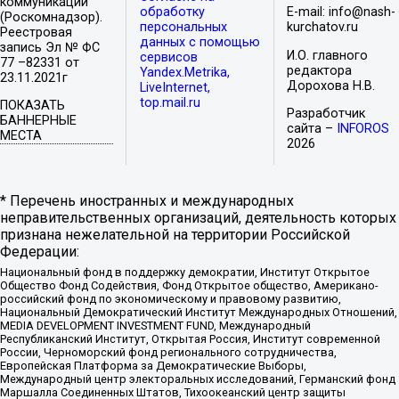
коммуникаций
обработку
E-mail: info@nash-
(Роскомнадзор).
персональных
kurchatov.ru
Реестровая
данных с помощью
запись Эл № ФС
И.О. главного
сервисов
77 –82331 от
редактора
Yandex.Metrika,
23.11.2021г
Дорохова Н.В.
LiveInternet,
top.mail.ru
ПОКАЗАТЬ
Разработчик
БАННЕРНЫЕ
сайта –
INFOROS
МЕСТА
2026
* Перечень иностранных и международных
неправительственных организаций, деятельность которых
признана нежелательной на территории Российской
Федерации:
Национальный фонд в поддержку демократии, Институт Открытое
Общество Фонд Содействия, Фонд Открытое общество, Американо-
российский фонд по экономическому и правовому развитию,
Национальный Демократический Институт Международных Отношений,
MEDIA DEVELOPMENT INVESTMENT FUND, Международный
Республиканский Институт, Открытая Россия, Институт современной
России, Черноморский фонд регионального сотрудничества,
Европейская Платформа за Демократические Выборы,
Международный центр электоральных исследований, Германский фонд
Маршалла Соединенных Штатов, Тихоокеанский центр защиты