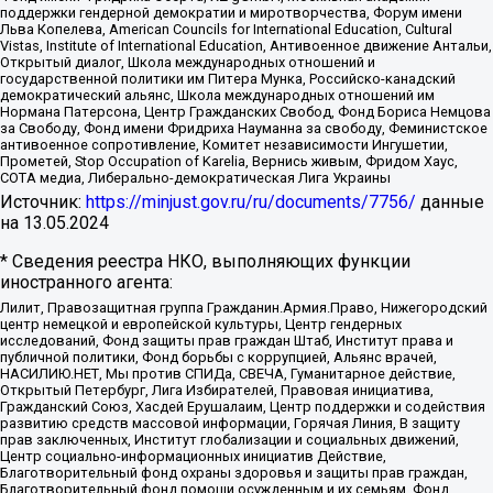
поддержки гендерной демократии и миротворчества, Форум имени
Льва Копелева, American Councils for International Education, Cultural
Vistas, Institute of International Education, Антивоенное движение Антальи,
Открытый диалог, Школа международных отношений и
государственной политики им Питера Мунка, Российско-канадский
демократический альянс, Школа международных отношений им
Нормана Патерсона, Центр Гражданских Свобод, Фонд Бориса Немцова
за Свободу, Фонд имени Фридриха Науманна за свободу, Феминистское
антивоенное сопротивление, Комитет независимости Ингушетии,
Прометей, Stop Occupation of Karelia, Вернись живым, Фридом Хаус,
СОТА медиа, Либерально-демократическая Лига Украины
Источник:
https://minjust.gov.ru/ru/documents/7756/
данные
на
13.05.2024
* Сведения реестра НКО, выполняющих функции
иностранного агента:
Лилит, Правозащитная группа Гражданин.Армия.Право, Нижегородский
центр немецкой и европейской культуры, Центр гендерных
исследований, Фонд защиты прав граждан Штаб, Институт права и
публичной политики, Фонд борьбы с коррупцией, Альянс врачей,
НАСИЛИЮ.НЕТ, Мы против СПИДа, СВЕЧА, Гуманитарное действие,
Открытый Петербург, Лига Избирателей, Правовая инициатива,
Гражданский Союз, Хасдей Ерушалаим, Центр поддержки и содействия
развитию средств массовой информации, Горячая Линия, В защиту
прав заключенных, Институт глобализации и социальных движений,
Центр социально-информационных инициатив Действие,
Благотворительный фонд охраны здоровья и защиты прав граждан,
Благотворительный фонд помощи осужденным и их семьям, Фонд