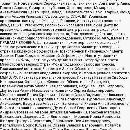
Тольятти, Новое время, Серебряная тайга, Так-Так-Так, Сова, центр Анна,
Проект Апрель, Самарская губерния, Эра здоровья, Мемориал,
Аналитический Центр Юрия Левады, Издательство Парк Гагарина, Фонд
имени Андрея Рылькова, Сфера, Центр СИБАЛЬТ, Уральская
правозащитная группа, Женщины Евразии, Институт прав человека,
Фонд защиты гласности, Российский исследовательский центр по
правам человека, Дальневосточный центр развития гражданских
инициатив и социального партнерства, Гражданское действие, Центр
независимых социологических исследований, Сутяжник, АКАДЕМИЯ ПО
ПРАВАМ ЧЕЛОВЕКА, Центр развития некоммерческих организаций,
Частное учреждение в Калининграде Совета Министров северных
стран, Гражданское содействие, Трансперенси Интернешнл-Р, Центр
Защиты Прав Средств Массовой Информации, Институт развития
прессы - Сибирь, Частное учреждение в Санкт-Петербурге Совета
Министров Северных Стран, Фонд поддержки свободы прессы,
Гражданский контроль, Человек и Закон, Общественная комиссия по
сохранению наследия академика Сахарова, Информационное агентство
МЕМО. РУ, Институт региональной прессы, Институт Развития Свободы
Информации, Экозащита!-Женсовет, Общественный вердикт,
Евразийская антимонопольная ассоциация, Бедушев Петр Петрович,
Дзугкоева Регина Николаевна, Кривенко Сергей Владимирович,
Милославский Павел Юрьевич, Шнырова Ольга Вадимовна, Чанышева
Лилия Айратовна, Сидорович Ольга Борисовна, Туровский Александр
Алексеевич, Васильева Анастасия Евгеньевна, Ривина Анна Валерьевна,
Бойко Анатолий Николаевич, Дугин Сергей Георгиевич, Пивоваров
Андрей Сергеевич, Аверин Виталий Евгеньевич, Барахоев Магомед
Бекханович, Шарипков Олег Викторович, Мошель Ирина Ароновна,
Шведов Григорий Сергеевич, Пономарев Лев Александрович,
Каргалицкий Борис Юльевич, Созаев Валерий Валерьевич, Исламов
Тимур Рифгатович, Романова Ольга Евгеньевна, Щаров Сергей