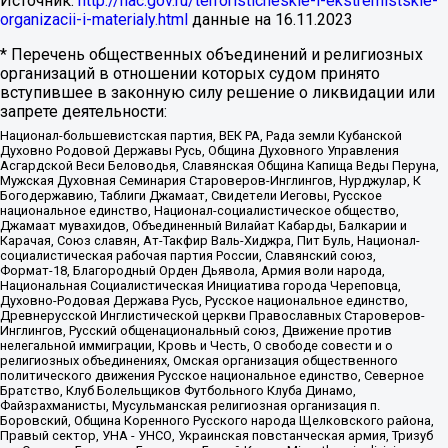
Источник:
http://nac.gov.ru/terroristicheskie-i-ekstremistskie-
organizacii-i-materialy.html
данные на
16.11.2023
* Перечень общественных объединений и религиозных
организаций в отношении которых судом принято
вступившее в законную силу решение о ликвидации или
запрете деятельности:
Национал-большевистская партия, ВЕК РА, Рада земли Кубанской
Духовно Родовой Державы Русь, Община Духовного Управления
Асгардской Веси Беловодья, Славянская Община Капища Веды Перуна,
Мужская Духовная Семинария Староверов-Инглингов, Нурджулар, К
Богодержавию, Таблиги Джамаат, Свидетели Иеговы, Русское
национальное единство, Национал-социалистическое общество,
Джамаат мувахидов, Объединенный Вилайат Кабарды, Балкарии и
Карачая, Союз славян, Ат-Такфир Валь-Хиджра, Пит Буль, Национал-
социалистическая рабочая партия России, Славянский союз,
Формат-18, Благородный Орден Дьявола, Армия воли народа,
Национальная Социалистическая Инициатива города Череповца,
Духовно-Родовая Держава Русь, Русское национальное единство,
Древнерусской Инглистической церкви Православных Староверов-
Инглингов, Русский общенациональный союз, Движение против
нелегальной иммиграции, Кровь и Честь, О свободе совести и о
религиозных объединениях, Омская организация общественного
политического движения Русское национальное единство, Северное
Братство, Клуб Болельщиков Футбольного Клуба Динамо,
Файзрахманисты, Мусульманская религиозная организация п.
Боровский, Община Коренного Русского народа Щелковского района,
Правый сектор, УНА - УНСО, Украинская повстанческая армия, Тризуб