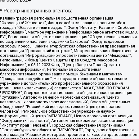
* Реестр иностранных агентов:
Калининградская региональная общественная организация "Экозащита!-Женсовет", Фонд содействия защите прав и свобод граждан "Общественный вердикт", Фонд "Институт Развития Свободы Информации", Частное учреждение "Информационное агентство МЕМО. РУ", Региональная общественная организация "Общественная комиссия по сохранению наследия академика Сахарова", Фонд поддержки свободы прессы, Санкт-Петербургская общественная правозащитная организация "Гражданский контроль", Межрегиональная общественная организация "Информационно-просветительский центр "Мемориал", Региональный Фонд "Центр Защиты Прав Средств Массовой Информации", с 05.12.2023 Фонд "Центр Защиты Прав Средств массовой информации", Региональная общественная благотворительная организация помощи беженцам и мигрантам "Гражданское содействие", Негосударственное образовательное учреждение дополнительного профессионального образования (повышение квалификации) специалистов "АКАДЕМИЯ ПО ПРАВАМ ЧЕЛОВЕКА", Свердловская региональная общественная организация "Сутяжник", Автономная некоммерческая организация "Центр независимых социологических исследований", Союз общественных объединений "Российский исследовательский центр по правам человека", Региональное общественное учреждение научно-информационный центр "МЕМОРИАЛ", Некоммерческая организация "Фонд защиты гласности", Автономная некоммерческая организация "Институт прав человека", Городская общественная организация "Екатеринбургское общество "МЕМОРИАЛ", Городская общественная организация "Рязанское историко-просветительское и правозащитное общество "Мемориал" (Рязанский Мемориал), Челябинский региональный орган общественной самодеятельности – женское общественное объединение "Женщины Евразии", Челябинский региональный орган общественной самодеятельности "Уральская правозащитная группа", Фонд содействия защите здоровья и социальной справедливости имени Андрея Рылькова, Автономная Некоммерческая Организация "Аналитический Центр Юрия Левады", Автономная некоммерческая организация социальной поддержки населения "Проект Апрель", Региональная общественная организация помощи женщинам и детям, находящимся в кризисной ситуации "Информационно-методический центр "Анна", Фонд содействия развитию массовых коммуникаций и правовому просвещению "Так-так-Так", Фонд содействия устойчивому развитию "Серебряная тайга", Свердловский региональный общественный фонд социальных проектов "Новое время", "Idel.Реалии", Кавказ.Реалии, Крым.Реалии, Телеканал Настоящее Время, Татаро-башкирская служба Радио Свобода (Azatliq Radiosi), Радио Свободная Европа/Радио Свобода (PCE/PC), "Сибирь.Реалии", "Фактограф", Благотворительный фонд помощи осужденным и их семьям, Автономная некоммерческая организация "Институт глобализации и социальных движений", Фонд "В защиту прав заключенных", Частное учреждение "Центр поддержки и содействия развитию средств массовой информации", Пензенский региональный общественный благотворительный фонд "Гражданский союз", "Север.Реалии", Некоммерческая организация Фонд "Правовая инициатива", Общество с ограниченной ответственностью "Радио Свободная Европа/Радио Свобода", Чешское информационное агентство "MEDIUM-ORIENT", Красноярская региональная общественная организация "Мы против СПИДа", Камалягин Денис Николаевич, Маркелов Сергей Евгеньевич, Пономарев Лев Александрович, Савицкая Людмила Алексеевна, Автономная некоммерческая организация "Центр по работе с проблемой насилия "НАСИЛИЮ.НЕТ", Межрегиональный профессиональный союз работников здравоохранения "Альянс врачей", Юридическое лицо, зарегистрированное в Латвийской Республике, SIA "Medusa Project" (регистрационный номер 40103797863, дата регистрации 10.06.2014), Некоммерческая организация "Фонд по борьбе с коррупцией", Автономная некоммерческая организация "Институт права и публичной политики", Баданин Роман Сергеевич, Гликин Максим Александрович, Железнова Мария Михайловна, Лукьянова Юлия Сергеевна, Маетная Елизавета Витальевна, Маняхин Петр Борисович, Чуракова Ольга Владимировна, Ярош Юлия Петровна, Юридическое лицо "The Insider SIA", зарегистрированное в Риге, Латвийская Республика (дата регистрации 26.06.2015), являющееся администратором доменного имени интернет-издания "The Insider SIA", https://theins.ru, Постернак Алексей Евгеньевич, Рубин Михаил Аркадьевич, Анин Роман Александрович, Юридическое лицо Istories fonds, зарегистрированное в Латвийской Республике (регистрационный номер 50008295751, дата регистрации 24.02.2020), Великовский Дмитрий Александрович, Долинина Ирина Николаевна, Мароховская Алеся Алексеевна, Шлейнов Роман Юрьевич, Шмагун Олеся Валентиновна, Общество с ограниченной ответственностью "Альтаир 2021", Общество с ограниченной ответственностью "Вега 2021", Общество с ограниченной ответственностью "Главный редактор 2021", Общество с ограниченной ответственностью "Ромашки монолит", Важенков Артем Валерьевич, Ивановская областная общественная организация "Центр гендерных исследований", Гурман Юрий Альбертович, Медиапроект "ОВД-Инфо", Егоров Владимир Владимирович, Жилинский Владимир Александрович, Общество с ограниченной ответственностью "ЗП", Иванова София Юрьевна, Карезина Инна Павловна, Кильтау Екатерина Викторовна, Петров Алексей Викторович, Пискунов Сергей Евгеньевич, Смирнов Сергей Сергеевич, Тихонов Михаил Сергеевич, Общество с ограниченной ответственностью "ЖУРНАЛИСТ-ИНОСТРАННЫЙ АГЕНТ", Арапова Галина Юрьевна, Вольтская Татьяна Анатольевна, Американская компания "Mason G.E.S. Anonymous Foundation" (США), являющаяся владельцем интернет-издания https://mnews.world/, Компания "Stichting Bellingcat", зарегистрированная в Нидерландах (дата регистрации 11.07.2018), Захаров Андрей Вячеславович, Клепиковская Екатерина Дмитриевна, Общество с ограниченной ответственностью "МЕМО", Перл Роман Александрович, Симонов Евгений Алексеевич, Соловьева Елена Анатольевна, Сотников Даниил Владимирович, Сурначева Елизавета Дмитриевна, Автономная некоммерческая организация по защите прав человека и информированию населения "Якутия – Наше Мнение", Общество с ограниченной ответственностью "Москоу диджитал медиа", с 26.01.2023 Общество с ограниченной ответственностью "Чайка Белые сады", Ветошкина Валерия Валерьевна, Заговора Максим Александрович, Межрегиональное общественное движение "Российская ЛГБТ - сеть", Оленичев Максим Владимирович, Павлов Иван Юрьевич, Скворцова Елена Сергеевна, Общество с ограниченной ответственностью "Как бы инагент", Кочетков Игорь Викторович, Общество с ограниченной ответственностью "Честные выборы", Еланчик Олег Александрович, Общество с ограниченной ответственностью "Нобелевский призыв", Гималова Регина Эмилевна, Григорьев Андрей Валерьевич, Григорьева Алина Александровна, Ассоциация по содействию защите прав призывников, альтернативнослужащих и военнослужащих "Правозащитная группа "Гражданин.Армия.Право", Хисамова Регина Фаритовна, Автономная некоммерческая организация по реализации социально-правовых программ "Лилит", Дальневосточное общественное движение "Маяк", Санкт-Петербургская ЛГБТ-инициативная группа "Выход", Инициативная группа ЛГБТ+ "Реверс", Алексеев Андрей Викторович, Бекбулатова Таисия Львовна, Беляев Иван Михайлович, Владыкина Елена Сергеевна, Гельман Марат Александрович, Никульшина Вероника Юрьевна, Толоконникова Надежда Андреевна, Шендерович Виктор Анатольевич, Общество с ограниченной ответственностью "Данное сообщение", Общество с ограниченной ответственностью Издательский дом "Новая глава", Айнбиндер Александра Александровна, Московский комьюнити-центр для ЛГБТ+инициатив, Благотворительный фонд развития филантропии, Deutsche Welle (Германия, Kurt-Schumacher-Strasse 3, 53113 Bonn), Борзунова Мария Михайловна, Воробьев Виктор Викторович, Голубева Анна Львовна, Константинова Алла Михайловна, Малкова Ирина Владимировна, Мурадов Мурад Абдулгалимович, Осетинская Елизавета Николаевна, Понасенков Евгений Николаевич, Ганапольский Матвей Юрьевич, Киселев Евгений Алексеевич, Борухович Ирина Григорьевна, Дремин Иван Тимофеевич, Дубровский Дмитрий Викторович, Красноярская региональная общественная организация поддержки и развития альтернативных образовательных технологий и межкультурных коммуникаций "ИНТЕРРА", Маяковская Екатерина Алексеевна, Фейгин Марк Захарович, Филимонов Андрей Викторович, Дзугкоева Регина Николаевна, Доброхотов Роман Александрович, Дудь Юрий Александрович, Елкин Сергей Владимирович, Кругликов Кирилл Игоревич, Сабунаева Мария Леонидовна, Семенов Алексей Владимирович, Шаинян Карен Багратович, Шульман Екатерина Михайловна, Асафьев Артур Валерьевич, Вахштайн Виктор Семенович, Венедиктов Алексей Алексеевич, Лушникова Екатерина Евгеньевна, Волков Леонид Михайлович, Невзоров Александр Глебович, Пархоменко Сергей Борисович, Сироткин Ярослав Николаевич, Кара-Мурза Владимир Владимирович, Баранова Наталья Владимировна, Гозман Леонид Яковлевич, Кагарлицкий Борис Юльевич, Климарев Михаил Валерьевич, Милов Владимир Станиславович, Автономная некоммерческая организация Краснодарский центр современного искусства "Типография", Моргенштерн Алишер Тагирович, Соболь Любовь Эдуардовна, Общество с ограниченной ответственностью "ЛИЗА НОРМ", Каспаров Гарри Кимович, Ходорковский Михаил Борисович, Общество с ограниченной ответственностью "Апрельские тезисы", Данилович Ирина Брониславовна, Кашин Олег Владимирович, Петров Николай Владимирович, Пивоваров Алексей Владимирович, Соколов Михаил Владимирович, Цветкова Юлия Владимировна, Чичваркин Евгений Александрович, Комитет против пыток/Команда против пыток, Общество с ограниченной ответственностью "Первый научный", Общество с ограниченной ответственностью "Вертолет и ко", Белоцерковская Вероника Борисовна, Кац Максим Евгеньевич, Лазарева Татьяна Юрьевна, Шаведдинов Руслан Табризович, Яшин Илья Валерьевич, Общество с ограниченной ответственностью "Иноагент ААВ", Алешковский Дмитрий Петрович, Альбац Евгения Марковна, Быков Дмитрий Львович, Галямина Юлия Евгеньевна, Лойко Сергей Леонидович, Мартынов Кирилл Константинович, Медведев Сергей Александрович, Крашенинников Федор Геннадиевич, Гордеева Катерина Вл