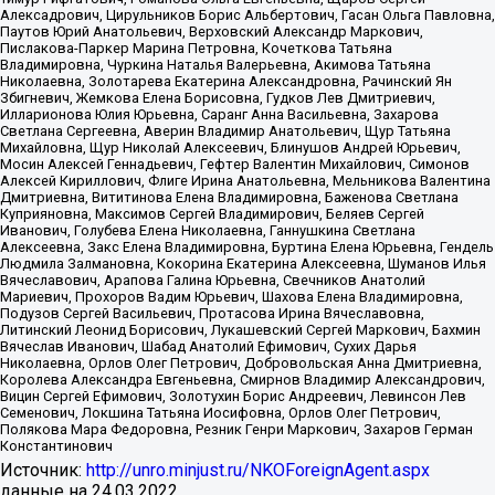
Алексадрович, Цирульников Борис Альбертович, Гасан Ольга Павловна,
Паутов Юрий Анатольевич, Верховский Александр Маркович,
Пислакова-Паркер Марина Петровна, Кочеткова Татьяна
Владимировна, Чуркина Наталья Валерьевна, Акимова Татьяна
Николаевна, Золотарева Екатерина Александровна, Рачинский Ян
Збигневич, Жемкова Елена Борисовна, Гудков Лев Дмитриевич,
Илларионова Юлия Юрьевна, Саранг Анна Васильевна, Захарова
Светлана Сергеевна, Аверин Владимир Анатольевич, Щур Татьяна
Михайловна, Щур Николай Алексеевич, Блинушов Андрей Юрьевич,
Мосин Алексей Геннадьевич, Гефтер Валентин Михайлович, Симонов
Алексей Кириллович, Флиге Ирина Анатольевна, Мельникова Валентина
Дмитриевна, Вититинова Елена Владимировна, Баженова Светлана
Куприяновна, Максимов Сергей Владимирович, Беляев Сергей
Иванович, Голубева Елена Николаевна, Ганнушкина Светлана
Алексеевна, Закс Елена Владимировна, Буртина Елена Юрьевна, Гендель
Людмила Залмановна, Кокорина Екатерина Алексеевна, Шуманов Илья
Вячеславович, Арапова Галина Юрьевна, Свечников Анатолий
Мариевич, Прохоров Вадим Юрьевич, Шахова Елена Владимировна,
Подузов Сергей Васильевич, Протасова Ирина Вячеславовна,
Литинский Леонид Борисович, Лукашевский Сергей Маркович, Бахмин
Вячеслав Иванович, Шабад Анатолий Ефимович, Сухих Дарья
Николаевна, Орлов Олег Петрович, Добровольская Анна Дмитриевна,
Королева Александра Евгеньевна, Смирнов Владимир Александрович,
Вицин Сергей Ефимович, Золотухин Борис Андреевич, Левинсон Лев
Семенович, Локшина Татьяна Иосифовна, Орлов Олег Петрович,
Полякова Мара Федоровна, Резник Генри Маркович, Захаров Герман
Константинович
Источник:
http://unro.minjust.ru/NKOForeignAgent.aspx
данные на
24.03.2022