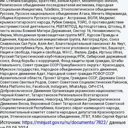
им. Степана Бандеры, Братство, Белый Крест, Misanthropic division,
Религиозное объединение последователей инглиизма, Народная
Социальная Инициатива, TulaSkins, Этнополитическое объединение
Русские, Русское национальное объединение Атака, Мечеть Мирмамеда,
Община Коренного Русского народа г. Астрахани, ВОЛЯ, Меджлис
крымскотатарского народа, Рубеж Севера, ТОЙС, О противодействии
экстремистской деятельности, РЕВТАТПОД, Артподготовка, Штольц, В
честь иконы Божией Матери Державная, Сектор 16, Независимость,
Фирма, Молодежная правозащитная группа МПГ, Курсом Правды и
Единения, Каракольская инициативная группа, Автоград Крю, Союз
Славянских Сил Руси, Алля-Аят, Благотворительный пансионат Ак Умут,
Русская республика Русь, Арестантское уголовное единство, Башкорт,
Нация и свобода, Нация и свобода, W.H.С., Фалунь Дафа, Иртыш Ultras,
Русский Патриотический клуб-Новокузнецк/РПК, Сибирский державный
союз, Фонд борьбы с коррупцией, Фонд защиты прав граждан, Штабы
Навального, Совет граждан СССР Прикубанского округа г. Краснодара,
Мужское государство, Народное объединение русского движения,
Народное движение Адат, Народный совет граждан РСФСР СССР
Архангельской области, Проект Штурм, Граждане СССР, Держава Союз
Советских Светлых Родов, Совет Советских Социалистических Районов,
Meta Platforms Inc, Facebook, Instagram, WhatsApp, СИЧ-С14,
Добровольческое Движение Организации украинских националистов,
Черный Комитет, Татарстанское Региональное Всетатарское
общественное движение, Невоград, Молодежное Демократическое
Движение Весна, Верховный Совет Татарской Автономной Советской
Социалистической Республики, Конгресс ойрат-калмыцкого народа,
Исполнительный комитет совета народных депутатов Красноярского
края, Этническое национальное объединение, ЛГБТ, Я.МЫ Сергей Фургал
Источник:
https://minjust.gov.ru/ru/documents/7822/
данные
на
03.05.2024