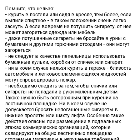
Помните, что нельзя:
- курить в постели или сидя в кресле, тем более, если
выпили спиртное - в таком положении очень легко
заснуть. А если вовремя не потушить сигарету, от нее
может загореться одежда или мебель.
- даже потушенные сигареты не бросайте в урны с
бумагами и другими горючими отходами - они могут
загореться.
- не следует в качестве пепельницы использовать
бумажные кульки, коробки от спичек или сигарет.
- ни в коем случае нельзя курить в гараже - близость
автомобиля и легковоспламеняющихся жидкостей
могут спровоцировать пожар.
- необходимо следить за тем, чтобы спички или
сигареты не попадали в руки маленьким детям.
Также нужно быть осторожным при курении на
лестничной площадке. Ни в коем случае не
допускается бросать непогашенные сигареты в
нижние пролеты или шахту лифта. Особенно такие
действия опасны при размещении в подвальных
этажах коммерческих организаций, которые
складируют на общих лестничных площадках
сгораемые материалы в нарушение требований