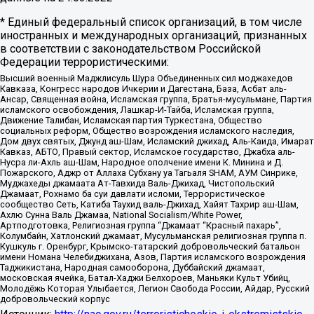
* Единый федеральный список организаций, в том числе
иностранных и международных организаций, признанных
в соответствии с законодательством Российской
Федерации террористическими:
Высший военный Маджлисуль Шура Объединенных сил моджахедов
Кавказа, Конгресс народов Ичкерии и Дагестана, База, Асбат аль-
Ансар, Священная война, Исламская группа, Братья-мусульмане, Партия
исламского освобождения, Лашкар-И-Тайба, Исламская группа,
Движение Талибан, Исламская партия Туркестана, Общество
социальных реформ, Общество возрождения исламского наследия,
Дом двух святых, Джунд аш-Шам, Исламский джихад, Аль-Каида, Имарат
Кавказ, АБТО, Правый сектор, Исламское государство, Джабха аль-
Нусра ли-Ахль аш-Шам, Народное ополчение имени К. Минина и Д.
Пожарского, Аджр от Аллаха Субхану уа Тагьаля SHAM, АУМ Синрике,
Муджахеды джамаата Ат-Тавхида Валь-Джихад, Чистопольский
Джамаат, Рохнамо ба суи давлати исломи, Террористическое
сообщество Сеть, Катиба Таухид валь-Джихад, Хайят Тахрир аш-Шам,
Ахлю Сунна Валь Джамаа, National Socialism/White Power,
Артподготовка, Религиозная группа “Джамаат “Красный пахарь”,
Колумбайн, Хатлонский джамаат, Мусульманская религиозная группа п.
Кушкуль г. Оренбург, Крымско-татарский добровольческий батальон
имени Номана Челебиджихана, Азов, Партия исламского возрождения
Таджикистана, Народная самооборона, Дуббайский джамаат,
московская ячейка, Батал-Хаджи Белхороев, Маньяки Культ Убийц,
Молодёжь Которая Улыбается, Легион Свобода России, Айдар, Русский
добровольческий корпус