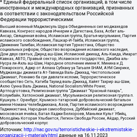
* Единый федеральный список организаций, в том числе
иностранных и международных организаций, признанных
в соответствии с законодательством Российской
Федерации террористическими:
Высший военный Маджлисуль Шура Объединенных сил моджахедов
Кавказа, Конгресс народов Ичкерии и Дагестана, База, Асбат аль-
Ансар, Священная война, Исламская группа, Братья-мусульмане, Партия
исламского освобождения, Лашкар-И-Тайба, Исламская группа,
Движение Талибан, Исламская партия Туркестана, Общество
социальных реформ, Общество возрождения исламского наследия,
Дом двух святых, Джунд аш-Шам, Исламский джихад, Аль-Каида, Имарат
Кавказ, АБТО, Правый сектор, Исламское государство, Джабха аль-
Нусра ли-Ахль аш-Шам, Народное ополчение имени К. Минина и Д.
Пожарского, Аджр от Аллаха Субхану уа Тагьаля SHAM, АУМ Синрике,
Муджахеды джамаата Ат-Тавхида Валь-Джихад, Чистопольский
Джамаат, Рохнамо ба суи давлати исломи, Террористическое
сообщество Сеть, Катиба Таухид валь-Джихад, Хайят Тахрир аш-Шам,
Ахлю Сунна Валь Джамаа, National Socialism/White Power,
Артподготовка, Религиозная группа “Джамаат “Красный пахарь”,
Колумбайн, Хатлонский джамаат, Мусульманская религиозная группа п.
Кушкуль г. Оренбург, Крымско-татарский добровольческий батальон
имени Номана Челебиджихана, Азов, Партия исламского возрождения
Таджикистана, Народная самооборона, Дуббайский джамаат,
московская ячейка, Батал-Хаджи Белхороев, Маньяки Культ Убийц,
Молодёжь Которая Улыбается, Легион Свобода России, Айдар, Русский
добровольческий корпус
Источник:
http://nac.gov.ru/terroristicheskie-i-ekstremistskie-
organizacii-i-materialy.html
данные на
16.11.2023