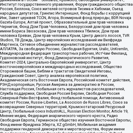
Институт государственного управления, Форум гражданского общества
Россия, Беллона, Союз жителей островов Тисима и Хабомаи, Съезд
народных депутатов, Гринпис Интернешнл, Фонд борьбы с коррупцией
Инк, Завет церквей TCCN, Агора, Всемирный фонд природы, BDR Novaja
Gazeta-Europe, Алтай проект, Образовательный дом прав человека
Чернигов, Фонд Дом Прав Человека, Белорусский дом прав человека
имени Бориса Звозскова, Дом прав человека Тбилиси, Дом прав
человека Ереван, Дом прав человека Крым, Центр дикого лосося, TVR
Studios, ТВ Дождь, Центр европейских исследований им Вилфрида
Мартенса, Сетевое объединение журналистов расследователей,
АЛЛАТРА, За свободную Россию, Свободная Бурятия, Uralic, UnKremlin,
Международная федерация транспортных рабочих, ИстЧам Финланд,
Гудзоновский институт, Фонд Демократического Развития,
Комитет-2024, Центрально-Европейский университет, Центр
восточноевропейских и международных исследований, Общество
Сторожевой башни, Библии и трактатов Свидетелей Иеговы,
Гражданский Совет, Центр анализа европейской политики,
Академическая сеть Восточная Европа, Российский комитет действия,
РЭНД корпорейшн, Русская Америка за демократию в России,
Настоящая Россия, Глобальная сеть журналистов-расследователей,
Служба поддержки, Свободная Россия Берлин, Свободная Россия
Северный Рейн-Вестфалия, Фонд глобальной помощи, Антивоенный
комитет России, Russie-Libertes, La Asocicion de Rusos Libres, Союз за
возвращение Северных территорий, Крымскотатарский Ресурсный
Центр, Глобальный союз IndustriALL, Russian Election Monitor, Article 19,
Мнение медиа, Федерация анархического черного креста, Радио
Свободная Европа, Германское общество изучения Восточной Европы,
Фонд имени Фридриха Эберта, XZ gGmbH, Мобильная академия
поддержки гендерной демократии и миротворчества, Форум имени