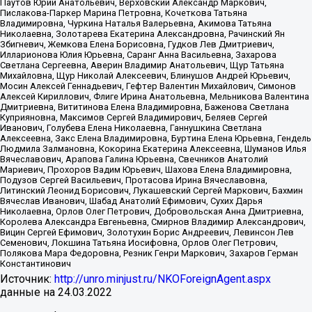
Паутов Юрий Анатольевич, Верховский Александр Маркович,
Пислакова-Паркер Марина Петровна, Кочеткова Татьяна
Владимировна, Чуркина Наталья Валерьевна, Акимова Татьяна
Николаевна, Золотарева Екатерина Александровна, Рачинский Ян
Збигневич, Жемкова Елена Борисовна, Гудков Лев Дмитриевич,
Илларионова Юлия Юрьевна, Саранг Анна Васильевна, Захарова
Светлана Сергеевна, Аверин Владимир Анатольевич, Щур Татьяна
Михайловна, Щур Николай Алексеевич, Блинушов Андрей Юрьевич,
Мосин Алексей Геннадьевич, Гефтер Валентин Михайлович, Симонов
Алексей Кириллович, Флиге Ирина Анатольевна, Мельникова Валентина
Дмитриевна, Вититинова Елена Владимировна, Баженова Светлана
Куприяновна, Максимов Сергей Владимирович, Беляев Сергей
Иванович, Голубева Елена Николаевна, Ганнушкина Светлана
Алексеевна, Закс Елена Владимировна, Буртина Елена Юрьевна, Гендель
Людмила Залмановна, Кокорина Екатерина Алексеевна, Шуманов Илья
Вячеславович, Арапова Галина Юрьевна, Свечников Анатолий
Мариевич, Прохоров Вадим Юрьевич, Шахова Елена Владимировна,
Подузов Сергей Васильевич, Протасова Ирина Вячеславовна,
Литинский Леонид Борисович, Лукашевский Сергей Маркович, Бахмин
Вячеслав Иванович, Шабад Анатолий Ефимович, Сухих Дарья
Николаевна, Орлов Олег Петрович, Добровольская Анна Дмитриевна,
Королева Александра Евгеньевна, Смирнов Владимир Александрович,
Вицин Сергей Ефимович, Золотухин Борис Андреевич, Левинсон Лев
Семенович, Локшина Татьяна Иосифовна, Орлов Олег Петрович,
Полякова Мара Федоровна, Резник Генри Маркович, Захаров Герман
Константинович
Источник:
http://unro.minjust.ru/NKOForeignAgent.aspx
данные на
24.03.2022