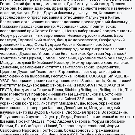
Европейский фонд за демократию, Джеймстаунский фонд, Прожект
Хармони, Родники дракона, Врачи против насильственного извлечения
органов, Фалунь Дафа, Друзья Фалуньгун, Фалуньгун, Коалиция по
расследованию преследования в отношении Фалуньгун в Китае,
Всемирная организация по расследованию преследований Фалуньгун,
Пражский гражданский центр, Ассоциация школ политических
исследований при Совете Европы, Центр либеральной современности,
Форум русскоязычных европейцев, Немецко-русский обмен, Бард
колледж, Европейский выбор, Фонд Ходорковского, Оксфордский
российский фонд, Фонд Будущее России, Компания свободы
информации, Проект Медиа, Международное партнерство за права
человека, Духовное Управление Евангельских Христиан Украинской
Христианской Церкви, Новое Поколение, Духовное Учебное Заведение
Международный Библейский Колледж, Международное христианское
движение, Всемирный Институт Саентологических Предприятий,
Церковь Духовной Технологии, Европейская сеть организаций по
наблюдению за выборами, Республика Польша, СВОБОДНЫЙ ИДЕЛЬ-
УРАЛ, Ассоциация развития журналистики, IStories fonds, Королевский
Институт Международных Отношений, КРИМСЬКА ПРАВОЗАХИСНА
ГРУПА, Фонд имени Генриха Бёлля, Stichting Bellingcat, Bellingcat Ltd, The
Insider, Институт правовой инициативы Центральной и Восточной
Европы, Фонд Открытой Эстонии, Calvert 22 Foundation, Канадский
украинский конгресс, Институт Макдональда-Лорье, Украинская
национальная федерация Канады, Декабристы, Международный
научный центр им Вудро Вильсона, Свободная пресса, Возрождение,
Всеукраинский духовный центр , Риддл, Русский антивоенный комитет в
Швеции, Проект Медуза, Фонд Андрея Сахарова, Форум свободной
России, Лига Свободных Наций, Transparеncy International, Форум
Свободных Народов ПостРоссии, Солидарность с гражданским
движением в России – Solidarus, КрымSOS, Свободный университет,