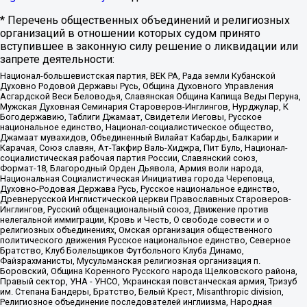
* Перечень общественных объединений и религиозных
организаций в отношении которых судом принято
вступившее в законную силу решение о ликвидации или
запрете деятельности:
Национал-большевистская партия, ВЕК РА, Рада земли Кубанской
Духовно Родовой Державы Русь, Община Духовного Управления
Асгардской Веси Беловодья, Славянская Община Капища Веды Перуна,
Мужская Духовная Семинария Староверов-Инглингов, Нурджулар, К
Богодержавию, Таблиги Джамаат, Свидетели Иеговы, Русское
национальное единство, Национал-социалистическое общество,
Джамаат мувахидов, Объединенный Вилайат Кабарды, Балкарии и
Карачая, Союз славян, Ат-Такфир Валь-Хиджра, Пит Буль, Национал-
социалистическая рабочая партия России, Славянский союз,
Формат-18, Благородный Орден Дьявола, Армия воли народа,
Национальная Социалистическая Инициатива города Череповца,
Духовно-Родовая Держава Русь, Русское национальное единство,
Древнерусской Инглистической церкви Православных Староверов-
Инглингов, Русский общенациональный союз, Движение против
нелегальной иммиграции, Кровь и Честь, О свободе совести и о
религиозных объединениях, Омская организация общественного
политического движения Русское национальное единство, Северное
Братство, Клуб Болельщиков Футбольного Клуба Динамо,
Файзрахманисты, Мусульманская религиозная организация п.
Боровский, Община Коренного Русского народа Щелковского района,
Правый сектор, УНА - УНСО, Украинская повстанческая армия, Тризуб
им. Степана Бандеры, Братство, Белый Крест, Misanthropic division,
Религиозное объединение последователей инглиизма, Народная