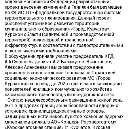
кодекса Российской Федерации разработанный
проект внесения изменений в Генплан был размещен
во ФГИС ТП - федеральной государственной системе
территориального планирования. Данный проект
обеспечит устойчивое развитие территории
муниципального образования «Город Курчатов»
Курской области (селитебной и производственной
территорий); инженерной и транспортной
инфраструктур, в соответствии с градостроительными
и экологическими требованиями.
В обсуждении приняли участие председатель КГД
А.А.Суздалев, депутат А.И.Баламутов. В частности,
Алексей Алексеевич высказал предложение
произвести сопоставление Генплана со Стратегией
социально-экономического развития МО «Город
Курчатов» на период до 2025 года в части касающейся
показателей жилищно-коммунального хозяйства,
пассажирского транспорта, улично-дорожной сети.
- Считаю нецелесообразным размещение жилой зоны
Ж-1 в пределах границ зоны безопасности ядерных
установок, хранилищ радиоактивных отходов,
радиационных источников, пунктов хранения ядерных
материалов филиала АО «Концерн Росэнергоатом»
«Курская атомная станция» (г. Курчатов, Курская