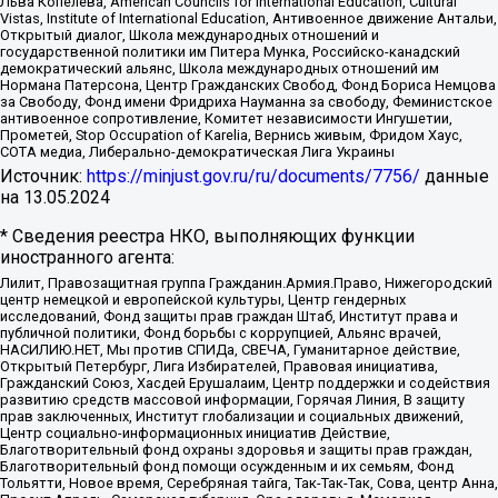
Льва Копелева, American Councils for International Education, Cultural
Vistas, Institute of International Education, Антивоенное движение Антальи,
Открытый диалог, Школа международных отношений и
государственной политики им Питера Мунка, Российско-канадский
демократический альянс, Школа международных отношений им
Нормана Патерсона, Центр Гражданских Свобод, Фонд Бориса Немцова
за Свободу, Фонд имени Фридриха Науманна за свободу, Феминистское
антивоенное сопротивление, Комитет независимости Ингушетии,
Прометей, Stop Occupation of Karelia, Вернись живым, Фридом Хаус,
СОТА медиа, Либерально-демократическая Лига Украины
Источник:
https://minjust.gov.ru/ru/documents/7756/
данные
на
13.05.2024
* Сведения реестра НКО, выполняющих функции
иностранного агента:
Лилит, Правозащитная группа Гражданин.Армия.Право, Нижегородский
центр немецкой и европейской культуры, Центр гендерных
исследований, Фонд защиты прав граждан Штаб, Институт права и
публичной политики, Фонд борьбы с коррупцией, Альянс врачей,
НАСИЛИЮ.НЕТ, Мы против СПИДа, СВЕЧА, Гуманитарное действие,
Открытый Петербург, Лига Избирателей, Правовая инициатива,
Гражданский Союз, Хасдей Ерушалаим, Центр поддержки и содействия
развитию средств массовой информации, Горячая Линия, В защиту
прав заключенных, Институт глобализации и социальных движений,
Центр социально-информационных инициатив Действие,
Благотворительный фонд охраны здоровья и защиты прав граждан,
Благотворительный фонд помощи осужденным и их семьям, Фонд
Тольятти, Новое время, Серебряная тайга, Так-Так-Так, Сова, центр Анна,