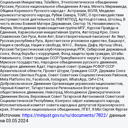
Социальная Инициатива, TulaSkins, Этнополитическое объединение
Русские, Русское национальное объединение Атака, Мечеть Мирмамеда,
Община Коренного Русского народа г. Астрахани, ВОЛЯ, Меджлис
крымскотатарского народа, Рубеж Севера, ТОЙС, О противодействии
экстремистской деятельности, РЕВТАТПОД, Артподготовка, Штольц, В
честь иконы Божией Матери Державная, Сектор 16, Независимость,
Фирма, Молодежная правозащитная группа МПГ, Курсом Правды и
Единения, Каракольская инициативная группа, Автоград Крю, Союз
Славянских Сил Руси, Алля-Аят, Благотворительный пансионат Ак Умут,
Русская республика Русь, Арестантское уголовное единство, Башкорт,
Нация и свобода, Нация и свобода, W.H.С., Фалунь Дафа, Иртыш Ultras,
Русский Патриотический клуб-Новокузнецк/РПК, Сибирский державный
союз, Фонд борьбы с коррупцией, Фонд защиты прав граждан, Штабы
Навального, Совет граждан СССР Прикубанского округа г. Краснодара,
Мужское государство, Народное объединение русского движения,
Народное движение Адат, Народный совет граждан РСФСР СССР
Архангельской области, Проект Штурм, Граждане СССР, Держава Союз
Советских Светлых Родов, Совет Советских Социалистических Районов,
Meta Platforms Inc, Facebook, Instagram, WhatsApp, СИЧ-С14,
Добровольческое Движение Организации украинских националистов,
Черный Комитет, Татарстанское Региональное Всетатарское
общественное движение, Невоград, Молодежное Демократическое
Движение Весна, Верховный Совет Татарской Автономной Советской
Социалистической Республики, Конгресс ойрат-калмыцкого народа,
Исполнительный комитет совета народных депутатов Красноярского
края, Этническое национальное объединение, ЛГБТ, Я.МЫ Сергей Фургал
Источник:
https://minjust.gov.ru/ru/documents/7822/
данные
на
03.05.2024