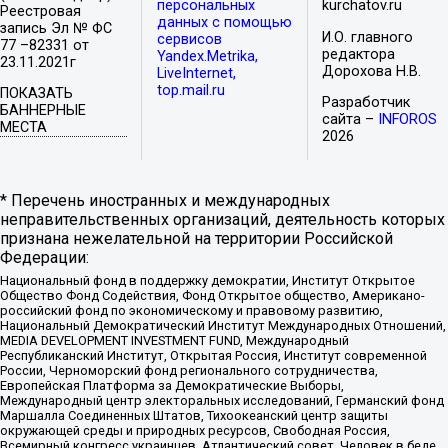
персональных
kurchatov.ru
Реестровая
данных с помощью
запись Эл № ФС
И.О. главного
сервисов
77 –82331 от
редактора
Yandex.Metrika,
23.11.2021г
Дорохова Н.В.
LiveInternet,
top.mail.ru
ПОКАЗАТЬ
Разработчик
БАННЕРНЫЕ
сайта –
INFOROS
МЕСТА
2026
* Перечень иностранных и международных
неправительственных организаций, деятельность которых
признана нежелательной на территории Российской
Федерации:
Национальный фонд в поддержку демократии, Институт Открытое
Общество Фонд Содействия, Фонд Открытое общество, Американо-
российский фонд по экономическому и правовому развитию,
Национальный Демократический Институт Международных Отношений,
MEDIA DEVELOPMENT INVESTMENT FUND, Международный
Республиканский Институт, Открытая Россия, Институт современной
России, Черноморский фонд регионального сотрудничества,
Европейская Платформа за Демократические Выборы,
Международный центр электоральных исследований, Германский фонд
Маршалла Соединенных Штатов, Тихоокеанский центр защиты
окружающей среды и природных ресурсов, Свободная Россия,
Всемирный конгресс украинцев, Атлантический совет, Человек в беде,