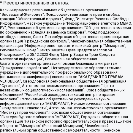
* Реестр иностранных агентов:
Калининградская региональная общественная организация "Экозащита!-Женсовет", Фонд содействия защите прав и свобод граждан "Общественный вердикт", Фонд "Институт Развития Свободы Информации", Частное учреждение "Информационное агентство МЕМО. РУ", Региональная общественная организация "Общественная комиссия по сохранению наследия академика Сахарова", Фонд поддержки свободы прессы, Санкт-Петербургская общественная правозащитная организация "Гражданский контроль", Межрегиональная общественная организация "Информационно-просветительский центр "Мемориал", Региональный Фонд "Центр Защиты Прав Средств Массовой Информации", с 05.12.2023 Фонд "Центр Защиты Прав Средств массовой информации", Региональная общественная благотворительная организация помощи беженцам и мигрантам "Гражданское содействие", Негосударственное образовательное учреждение дополнительного профессионального образования (повышение квалификации) специалистов "АКАДЕМИЯ ПО ПРАВАМ ЧЕЛОВЕКА", Свердловская региональная общественная организация "Сутяжник", Автономная некоммерческая организация "Центр независимых социологических исследований", Союз общественных объединений "Российский исследовательский центр по правам человека", Региональное общественное учреждение научно-информационный центр "МЕМОРИАЛ", Некоммерческая организация "Фонд защиты гласности", Автономная некоммерческая организация "Институт прав человека", Городская общественная организация "Екатеринбургское общество "МЕМОРИАЛ", Городская общественная организация "Рязанское историко-просветительское и правозащитное общество "Мемориал" (Рязанский Мемориал), Челябинский региональный орган общественной самодеятельности – женское общественное объединение "Женщины Евразии", Челябинский региональный орган общественной самодеятельности "Уральская правозащитная группа", Фонд содействия защите здоровья и социальной справедливости имени Андрея Рылькова, Автономная Некоммерческая Организация "Аналитический Центр Юрия Левады", Автономная некоммерческая организация социальной поддержки населения "Проект Апрель", Региональная общественная организация помощи женщинам и детям, находящимся в кризисной ситуации "Информационно-методический центр "Анна", Фонд содействия развитию массовых коммуникаций и правовому просвещению "Так-так-Так", Фонд содействия устойчивому развитию "Серебряная тайга", Свердловский региональный общественный фонд социальных проектов "Новое время", "Idel.Реалии", Кавказ.Реалии, Крым.Реалии, Телеканал Настоящее Время, Татаро-башкирская служба Радио Свобода (Azatliq Radiosi), Радио Свободная Европа/Радио Свобода (PCE/PC), "Сибирь.Реалии", "Фактограф", Благотворительный фонд помощи осужденным и их семьям, Автономная некоммерческая организация "Институт глобализации и социальных движений", Фонд "В защиту прав заключенных", Частное учреждение "Центр поддержки и содействия развитию средств массовой информации", Пензенский региональный общественный благотворительный фонд "Гражданский союз", "Север.Реалии", Некоммерческая организация Фонд "Правовая инициатива", Общество с ограниченной ответственностью "Радио Свободная Европа/Радио Свобода", Чешское информационное агентство "MEDIUM-ORIENT", Красноярская региональная общественная организация "Мы против СПИДа", Камалягин Денис Николаевич, Маркелов Сергей Евгеньевич, Пономарев Лев Александрович, Савицкая Людмила Алексеевна, Автономная некоммерческая организация "Центр по работе с проблемой насилия "НАСИЛИЮ.НЕТ", Межрегиональный профессиональный союз работников здравоохранения "Альянс врачей", Юридическое лицо, зарегистрированное в Латвийской Республике, SIA "Medusa Project" (регистрационный номер 40103797863, дата регистрации 10.06.2014), Некоммерческая организация "Фонд по борьбе с коррупцией", Автономная некоммерческая организация "Институт права и публичной политики", Баданин Роман Сергеевич, Гликин Максим Александрович, Железнова Мария Михайловна, Лукьянова Юлия Сергеевна, Маетная Елизавета Витальевна, Маняхин Петр Борисович, Чуракова Ольга Владимировна, Ярош Юлия Петровна, Юридическое лицо "The Insider SIA", зарегистрированное в Риге, Латвийская Республика (дата регистрации 26.06.2015), являющееся администратором доменного имени интернет-издания "The Insider SIA", https://theins.ru, Постернак Алексей Евгеньевич, Рубин Михаил Аркадьевич, Анин Роман Александрович, Юридическое лицо Istories fonds, зарегистрированное в Латвийской Республике (регистрационный номер 50008295751, дата регистрации 24.02.2020), Великовский Дмитрий Александрович, Долинина Ирина Николаевна, Мароховская Алеся Алексеевна, Шлейнов Роман Юрьевич, Шмагун Олеся Валентиновна, Общество с ограниченной ответственностью "Альтаир 2021", Общество с ограниченной ответственностью "Вега 2021", Общество с ограниченной ответственностью "Главный редактор 2021", Общество с ограниченной ответственностью "Ромашки монолит", Важенков Артем Валерьевич, Ивановская областная общественная организация "Центр гендерных исследований", Гурман Юрий Альбертович, Медиапроект "ОВД-Инфо", Егоров Владимир Владимирович, Жилинский Владимир Александрович, Общество с ограниченной ответственностью "ЗП", Иванова София Юрьевна, Карезина Инна Павловна, Кильтау Екатерина Викторовна, Петров Алексей Викторович, Пискунов Сергей Евгеньевич, Смирнов Сергей Сергеевич, Тихонов Михаил Сергеевич, Общество с ограниченной ответственностью "ЖУРНАЛИСТ-ИНОСТРАННЫЙ АГЕНТ", Арапова Галина Юрьевна, Вольтская Татьяна Анатольевна, Американская компания "Mason G.E.S. Anonymous Foundation" (США), являющаяся владельцем интернет-издания https://mnews.world/, Компания "Stichting Bellingcat", зарегистрированная в Нидерландах (дата регистрации 11.07.2018), Захаров Андрей Вячеславович, Клепиковская Екатерина Дмитриевна, Общество с ограниченной ответственностью "МЕМО", Перл Роман Александрович, Симонов Евгений Алексеевич, Соловьева Елена Анатольевна, Сотников Даниил Владимирович, Сурначева Елизавета Дмитриевна, Автономная некоммерческая организация по защите прав человека и информированию населения "Якутия – Наше Мнение", Общество с ограниченной ответственностью "Москоу диджитал медиа", с 26.01.2023 Общество с ограниченной ответственностью "Чайка Белые сады", Ветошкина Валерия Валерьевна, Заговора Максим Александрович, Межрегиональное общественное движение "Российская ЛГБТ - сеть", Оленичев Максим Владимирович, Павлов Иван Юрьевич, Скворцова Елена Сергеевна, Общество с ограниченной ответственностью "Как бы инагент", Кочетков Игорь Викторович, Общество с ограниченной ответственностью "Честные выборы", Еланчик Олег Александрович, Общество с ограниченной ответственностью "Нобелевский призыв", Гималова Регина Эмилевна, Григорьев Андрей Валерьевич, Григорьева Алина Александровна, Ассоциация по содействию защите прав призывников, альтернативнослужащих и военнослужащих "Правозащитная группа "Гражданин.Армия.Право", Хисамова Регина Фаритовна, Автономная некоммерческая организация по реализации социально-правовых программ "Лилит", Дальневосточное общественное движение "Маяк", Санкт-Петербургская ЛГБТ-инициативная группа "Выход", Инициативная группа ЛГБТ+ "Реверс", Алексеев Андрей Викторович, Бекбулатова Таисия Львовна, Беляев Иван Михайлович, Владыкина Елена Сергеевна, Гельман Марат Александрович, Никульшина Вероника Юрьевна, Толоконникова Надежда Андреевна, Шендерович Виктор Анатольевич, Общество с ограниченной ответственностью "Данное сообщение", Общество с ограниченной ответственностью Издательский дом "Новая глава", Айнбиндер Александра Александровна, Московский комьюнити-центр для ЛГБТ+инициатив, Благотворительный фонд развития филантропии, Deutsche Welle (Германия, Kurt-Schumacher-Strasse 3, 53113 Bonn), Борзунова Мария Михайловна, Воробьев Виктор Викторович, Голубева Анна Львовна, Константинова Алла Михайловна, Малкова Ирина Владимировна, Мурадов Мурад Абдулгалимович, Осетинская Елизавета Николаевна, Понасенков Евгений Николаевич, Ганапольский Матвей Юрьевич, Киселев Евгений Алексеевич, Борухович Ирина Григорьевна, Дремин Иван Тимофеевич, Дубровский Дмитрий Викторович, Красноярская региональная общественная организация поддержки и развития альтернативных образовательных технологий и межкультурных коммуникаций "ИНТЕРРА", Маяковская Екатерина Алексеевна, Фейгин Марк Захарович, Филимонов Андрей Викторович, Дзугкоева Регина Николаевна, Доброхотов Роман Александрович, Дудь Юрий Александрович, Елкин Сергей Владимирович, Кругликов Кирилл Игоревич, Сабунаева Мария Леонидовна, Семенов Алексей Владимирович, Шаинян Карен Багратович, Шульман Екатерина Михайловна, Асафьев Артур Валерьевич, Вахштайн Виктор Семенович, Венедиктов Алексей Алексеевич, Лушникова Екатерина Евгеньевна, Волков Леонид Михайлович, Невзоров Александр Глебович, Пархоменко Сергей Борисович, Сироткин Ярослав Николаевич, Кара-Мурза Владимир Владимирович, Баранова Наталья Владимировна, Гозман Леонид Яковлевич, Кагарлицкий Борис Юльевич, Климарев Михаил Валерьевич, Милов Владимир Станиславович, Автономная некоммерческая организация Краснодарский центр современного искусства "Типография", Моргенштерн Алишер Тагирович, Соболь Любовь Эдуардовна, Общество с ограниченной ответственностью "ЛИЗА НОРМ", Каспаров Гарри Кимович, Ходорковский Михаил Борисович, Общество с ограниченной ответственностью "Апрельские тезисы", Данилович Ирина Брониславовна, Кашин Олег Владимирович, Петров Николай Владимирович, Пивоваров Алексей Владимирович, Соколов Михаил Владимирович, Цветкова Юлия Владимировна, Чичваркин Евгений Александрович, Комитет против пыток/Команда против пыток, Общество с ограниченной ответственностью "Первый научный", Общество с ограниченной ответственностью "Вертолет и ко", Белоцерковская Вероника Борисовна, Кац Максим Евгеньевич, Лазарева Татьяна Юрьевна, Шаведдинов Руслан Табризович, Яшин Илья Валерьевич, Общество с ограниченной ответственностью "Иноагент ААВ", Алешковский Дмитрий Петрович, Альбац Евгения Марковна, Быков Дмитрий Львович, Галямина Юлия Евгеньевна, Лойко Сергей Леонидович, Мартынов Кирилл Константинович, Медведев Сергей Александрович, Крашенинников Федор Геннадиевич, Гордеева Катерина Вл