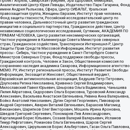
Проект Апрель, Самарская губерния, Эра здоровья, Мемориал,
Аналитический Центр Юрия Левады, Издательство Парк Гагарина, Фонд
имени Андрея Рылькова, Сфера, Центр СИБАЛЬТ, Уральская
правозащитная группа, Женщины Евразии, Институт прав человека,
Фонд защиты гласности, Российский исследовательский центр по
правам человека, Дальневосточный центр развития гражданских
инициатив и социального партнерства, Гражданское действие, Центр
независимых социологических исследований, Сутяжник, АКАДЕМИЯ ПО
ПРАВАМ ЧЕЛОВЕКА, Центр развития некоммерческих организаций,
Частное учреждение в Калининграде Совета Министров северных
стран, Гражданское содействие, Трансперенси Интернешнл-Р, Центр
Защиты Прав Средств Массовой Информации, Институт развития
прессы - Сибирь, Частное учреждение в Санкт-Петербурге Совета
Министров Северных Стран, Фонд поддержки свободы прессы,
Гражданский контроль, Человек и Закон, Общественная комиссия по
сохранению наследия академика Сахарова, Информационное агентство
МЕМО. РУ, Институт региональной прессы, Институт Развития Свободы
Информации, Экозащита!-Женсовет, Общественный вердикт,
Евразийская антимонопольная ассоциация, Бедушев Петр Петрович,
Дзугкоева Регина Николаевна, Кривенко Сергей Владимирович,
Милославский Павел Юрьевич, Шнырова Ольга Вадимовна, Чанышева
Лилия Айратовна, Сидорович Ольга Борисовна, Туровский Александр
Алексеевич, Васильева Анастасия Евгеньевна, Ривина Анна Валерьевна,
Бойко Анатолий Николаевич, Дугин Сергей Георгиевич, Пивоваров
Андрей Сергеевич, Аверин Виталий Евгеньевич, Барахоев Магомед
Бекханович, Шарипков Олег Викторович, Мошель Ирина Ароновна,
Шведов Григорий Сергеевич, Пономарев Лев Александрович,
Каргалицкий Борис Юльевич, Созаев Валерий Валерьевич, Исламов
Тимур Рифгатович, Романова Ольга Евгеньевна, Щаров Сергей
Алексадрович, Цирульников Борис Альбертович, Гасан Ольга Павловна,