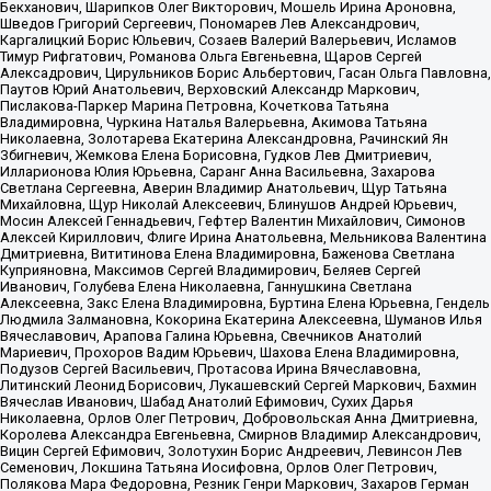
Бекханович, Шарипков Олег Викторович, Мошель Ирина Ароновна,
Шведов Григорий Сергеевич, Пономарев Лев Александрович,
Каргалицкий Борис Юльевич, Созаев Валерий Валерьевич, Исламов
Тимур Рифгатович, Романова Ольга Евгеньевна, Щаров Сергей
Алексадрович, Цирульников Борис Альбертович, Гасан Ольга Павловна,
Паутов Юрий Анатольевич, Верховский Александр Маркович,
Пислакова-Паркер Марина Петровна, Кочеткова Татьяна
Владимировна, Чуркина Наталья Валерьевна, Акимова Татьяна
Николаевна, Золотарева Екатерина Александровна, Рачинский Ян
Збигневич, Жемкова Елена Борисовна, Гудков Лев Дмитриевич,
Илларионова Юлия Юрьевна, Саранг Анна Васильевна, Захарова
Светлана Сергеевна, Аверин Владимир Анатольевич, Щур Татьяна
Михайловна, Щур Николай Алексеевич, Блинушов Андрей Юрьевич,
Мосин Алексей Геннадьевич, Гефтер Валентин Михайлович, Симонов
Алексей Кириллович, Флиге Ирина Анатольевна, Мельникова Валентина
Дмитриевна, Вититинова Елена Владимировна, Баженова Светлана
Куприяновна, Максимов Сергей Владимирович, Беляев Сергей
Иванович, Голубева Елена Николаевна, Ганнушкина Светлана
Алексеевна, Закс Елена Владимировна, Буртина Елена Юрьевна, Гендель
Людмила Залмановна, Кокорина Екатерина Алексеевна, Шуманов Илья
Вячеславович, Арапова Галина Юрьевна, Свечников Анатолий
Мариевич, Прохоров Вадим Юрьевич, Шахова Елена Владимировна,
Подузов Сергей Васильевич, Протасова Ирина Вячеславовна,
Литинский Леонид Борисович, Лукашевский Сергей Маркович, Бахмин
Вячеслав Иванович, Шабад Анатолий Ефимович, Сухих Дарья
Николаевна, Орлов Олег Петрович, Добровольская Анна Дмитриевна,
Королева Александра Евгеньевна, Смирнов Владимир Александрович,
Вицин Сергей Ефимович, Золотухин Борис Андреевич, Левинсон Лев
Семенович, Локшина Татьяна Иосифовна, Орлов Олег Петрович,
Полякова Мара Федоровна, Резник Генри Маркович, Захаров Герман