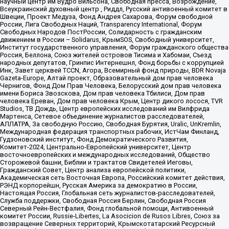
научный центр им Вудро Вильсона, Свободная пресса, Возрождение,
Всеукраинский духовный центр , Риддл, Русский антивоенный комитет в
Швеции, Проект Медуза, Фонд Андрея Сахарова, Форум свободной
России, Лига Свободных Наций, Transparеncy International, Форум
Свободных Народов ПостРоссии, Солидарность с гражданским
движением в России – Solidarus, КрымSOS, Свободный университет,
Институт государственного управления, Форум гражданского общества
Россия, Беллона, Союз жителей островов Тисима и Хабомаи, Съезд
народных депутатов, Гринпис Интернешнл, Фонд борьбы с коррупцией
Инк, Завет церквей TCCN, Агора, Всемирный фонд природы, BDR Novaja
Gazeta-Europe, Алтай проект, Образовательный дом прав человека
Чернигов, Фонд Дом Прав Человека, Белорусский дом прав человека
имени Бориса Звозскова, Дом прав человека Тбилиси, Дом прав
человека Ереван, Дом прав человека Крым, Центр дикого лосося, TVR
Studios, ТВ Дождь, Центр европейских исследований им Вилфрида
Мартенса, Сетевое объединение журналистов расследователей,
АЛЛАТРА, За свободную Россию, Свободная Бурятия, Uralic, UnKremlin,
Международная федерация транспортных рабочих, ИстЧам Финланд,
Гудзоновский институт, Фонд Демократического Развития,
Комитет-2024, Центрально-Европейский университет, Центр
восточноевропейских и международных исследований, Общество
Сторожевой башни, Библии и трактатов Свидетелей Иеговы,
Гражданский Совет, Центр анализа европейской политики,
Академическая сеть Восточная Европа, Российский комитет действия,
РЭНД корпорейшн, Русская Америка за демократию в России,
Настоящая Россия, Глобальная сеть журналистов-расследователей,
Служба поддержки, Свободная Россия Берлин, Свободная Россия
Северный Рейн-Вестфалия, Фонд глобальной помощи, Антивоенный
комитет России, Russie-Libertes, La Asocicion de Rusos Libres, Союз за
возвращение Северных территорий, Крымскотатарский Ресурсный