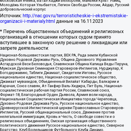
московская ячейка, Батал-Хаджи Белхороев, Маньяки Культ Убийц,
Молодёжь Которая Улыбается, Легион Свобода России, Айдар, Русский
добровольческий корпус
Источник:
http://nac.gov.ru/terroristicheskie-i-ekstremistskie-
organizacii-i-materialy.html
данные на
16.11.2023
* Перечень общественных объединений и религиозных
организаций в отношении которых судом принято
вступившее в законную силу решение о ликвидации или
запрете деятельности:
Национал-большевистская партия, ВЕК РА, Рада земли Кубанской
Духовно Родовой Державы Русь, Община Духовного Управления
Асгардской Веси Беловодья, Славянская Община Капища Веды Перуна,
Мужская Духовная Семинария Староверов-Инглингов, Нурджулар, К
Богодержавию, Таблиги Джамаат, Свидетели Иеговы, Русское
национальное единство, Национал-социалистическое общество,
Джамаат мувахидов, Объединенный Вилайат Кабарды, Балкарии и
Карачая, Союз славян, Ат-Такфир Валь-Хиджра, Пит Буль, Национал-
социалистическая рабочая партия России, Славянский союз,
Формат-18, Благородный Орден Дьявола, Армия воли народа,
Национальная Социалистическая Инициатива города Череповца,
Духовно-Родовая Держава Русь, Русское национальное единство,
Древнерусской Инглистической церкви Православных Староверов-
Инглингов, Русский общенациональный союз, Движение против
нелегальной иммиграции, Кровь и Честь, О свободе совести и о
религиозных объединениях, Омская организация общественного
политического движения Русское национальное единство, Северное
Братство, Клуб Болельщиков Футбольного Клуба Динамо,