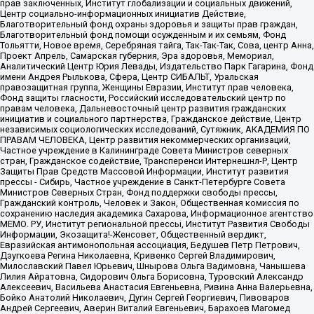
прав заключенных, Институт глобализации и социальных движений,
Центр социально-информационных инициатив Действие,
Благотворительный фонд охраны здоровья и защиты прав граждан,
Благотворительный фонд помощи осужденным и их семьям, Фонд
Тольятти, Новое время, Серебряная тайга, Так-Так-Так, Сова, центр Анна,
Проект Апрель, Самарская губерния, Эра здоровья, Мемориал,
Аналитический Центр Юрия Левады, Издательство Парк Гагарина, Фонд
имени Андрея Рылькова, Сфера, Центр СИБАЛЬТ, Уральская
правозащитная группа, Женщины Евразии, Институт прав человека,
Фонд защиты гласности, Российский исследовательский центр по
правам человека, Дальневосточный центр развития гражданских
инициатив и социального партнерства, Гражданское действие, Центр
независимых социологических исследований, Сутяжник, АКАДЕМИЯ ПО
ПРАВАМ ЧЕЛОВЕКА, Центр развития некоммерческих организаций,
Частное учреждение в Калининграде Совета Министров северных
стран, Гражданское содействие, Трансперенси Интернешнл-Р, Центр
Защиты Прав Средств Массовой Информации, Институт развития
прессы - Сибирь, Частное учреждение в Санкт-Петербурге Совета
Министров Северных Стран, Фонд поддержки свободы прессы,
Гражданский контроль, Человек и Закон, Общественная комиссия по
сохранению наследия академика Сахарова, Информационное агентство
МЕМО. РУ, Институт региональной прессы, Институт Развития Свободы
Информации, Экозащита!-Женсовет, Общественный вердикт,
Евразийская антимонопольная ассоциация, Бедушев Петр Петрович,
Дзугкоева Регина Николаевна, Кривенко Сергей Владимирович,
Милославский Павел Юрьевич, Шнырова Ольга Вадимовна, Чанышева
Лилия Айратовна, Сидорович Ольга Борисовна, Туровский Александр
Алексеевич, Васильева Анастасия Евгеньевна, Ривина Анна Валерьевна,
Бойко Анатолий Николаевич, Дугин Сергей Георгиевич, Пивоваров
Андрей Сергеевич, Аверин Виталий Евгеньевич, Барахоев Магомед