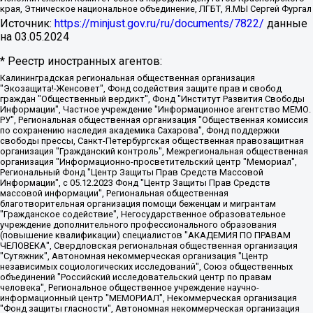
края, Этническое национальное объединение, ЛГБТ, Я.МЫ Сергей Фургал
Источник:
https://minjust.gov.ru/ru/documents/7822/
данные
на
03.05.2024
* Реестр иностранных агентов:
Калининградская региональная общественная организация "Экозащита!-Женсовет", Фонд содействия защите прав и свобод граждан "Общественный вердикт", Фонд "Институт Развития Свободы Информации", Частное учреждение "Информационное агентство МЕМО. РУ", Региональная общественная организация "Общественная комиссия по сохранению наследия академика Сахарова", Фонд поддержки свободы прессы, Санкт-Петербургская общественная правозащитная организация "Гражданский контроль", Межрегиональная общественная организация "Информационно-просветительский центр "Мемориал", Региональный Фонд "Центр Защиты Прав Средств Массовой Информации", с 05.12.2023 Фонд "Центр Защиты Прав Средств массовой информации", Региональная общественная благотворительная организация помощи беженцам и мигрантам "Гражданское содействие", Негосударственное образовательное учреждение дополнительного профессионального образования (повышение квалификации) специалистов "АКАДЕМИЯ ПО ПРАВАМ ЧЕЛОВЕКА", Свердловская региональная общественная организация "Сутяжник", Автономная некоммерческая организация "Центр независимых социологических исследований", Союз общественных объединений "Российский исследовательский центр по правам человека", Региональное общественное учреждение научно-информационный центр "МЕМОРИАЛ", Некоммерческая организация "Фонд защиты гласности", Автономная некоммерческая организация "Институт прав человека", Городская общественная организация "Екатеринбургское общество "МЕМОРИАЛ", Городская общественная организация "Рязанское историко-просветительское и правозащитное общество "Мемориал" (Рязанский Мемориал), Челябинский региональный орган общественной самодеятельности – женское общественное объединение "Женщины Евразии", Челябинский региональный орган общественной самодеятельности "Уральская правозащитная группа", Фонд содействия защите здоровья и социальной справедливости имени Андрея Рылькова, Автономная Некоммерческая Организация "Аналитический Центр Юрия Левады", Автономная некоммерческая организация социальной поддержки населения "Проект Апрель", Региональная общественная организация помощи женщинам и детям, находящимся в кризисной ситуации "Информационно-методический центр "Анна", Фонд содействия развитию массовых коммуникаций и правовому просвещению "Так-так-Так", Фонд содействия устойчивому развитию "Серебряная тайга", Свердловский региональный общественный фонд социальных проектов "Новое время", "Idel.Реалии", Кавказ.Реалии, Крым.Реалии, Телеканал Настоящее Время, Татаро-башкирская служба Радио Свобода (Azatliq Radiosi), Радио Свободная Европа/Радио Свобода (PCE/PC), "Сибирь.Реалии", "Фактограф", Благотворительный фонд помощи осужденным и их семьям, Автономная некоммерческая организация "Институт глобализации и социальных движений", Фонд "В защиту прав заключенных", Частное учреждение "Центр поддержки и содействия развитию средств массовой информации", Пензенский региональный общественный благотворительный фонд "Гражданский союз", "Север.Реалии", Некоммерческая организация Фонд "Правовая инициатива", Общество с ограниченной ответственностью "Радио Свободная Европа/Радио Свобода", Чешское информационное агентство "MEDIUM-ORIENT", Красноярская региональная общественная организация "Мы против СПИДа", Камалягин Денис Николаевич, Маркелов Сергей Евгеньевич, Пономарев Лев Александрович, Савицкая Людмила Алексеевна, Автономная некоммерческая организация "Центр по работе с проблемой насилия "НАСИЛИЮ.НЕТ", Межрегиональный профессиональный союз работников здравоохранения "Альянс врачей", Юридическое лицо, зарегистрированное в Латвийской Республике, SIA "Medusa Project" (регистрационный номер 40103797863, дата регистрации 10.06.2014), Некоммерческая организация "Фонд по борьбе с коррупцией", Автономная некоммерческая организация "Институт права и публичной политики", Баданин Роман Сергеевич, Гликин Максим Александрович, Железнова Мария Михайловна, Лукьянова Юлия Сергеевна, Маетная Елизавета Витальевна, Маняхин Петр Борисович, Чуракова Ольга Владимировна, Ярош Юлия Петровна, Юридическое лицо "The Insider SIA", зарегистрированное в Риге, Латвийская Республика (дата регистрации 26.06.2015), являющееся администратором доменного имени интернет-издания "The Insider SIA", https://theins.ru, Постернак Алексей Евгеньевич, Рубин Михаил Аркадьевич, Анин Роман Александрович, Юридическое лицо Istories fonds, зарегистрированное в Латвийской Республике (регистрационный номер 50008295751, дата регистрации 24.02.2020), Великовский Дмитрий Александрович, Долинина Ирина Николаевна, Мароховская Алеся Алексеевна, Шлейнов Роман Юрьевич, Шмагун Олеся Валентиновна, Общество с ограниченной ответственностью "Альтаир 2021", Общество с ограниченной ответственностью "Вега 2021", Общество с ограниченной ответственностью "Главный редактор 2021", Общество с ограниченной ответственностью "Ромашки монолит", Важенков Артем Валерьевич, Ивановская областная общественная организация "Центр гендерных исследований", Гурман Юрий Альбертович, Медиапроект "ОВД-Инфо", Егоров Владимир Владимирович, Жилинский Владимир Александрович, Общество с ограниченной ответственностью "ЗП", Иванова София Юрьевна, Карезина Инна Павловна, Кильтау Екатерина Викторовна, Петров Алексей Викторович, Пискунов Сергей Евгеньевич, Смирнов Сергей Сергеевич, Тихонов Михаил Сергеевич, Общество с ограниченной ответственностью "ЖУРНАЛИСТ-ИНОСТРАННЫЙ АГЕНТ", Арапова Галина Юрьевна, Вольтская Татьяна Анатольевна, Американская компания "Mason G.E.S. Anonymous Foundation" (США), являющаяся владельцем интернет-издания https://mnews.world/, Компания "Stichting Bellingcat", зарегистрированная в Нидерландах (дата регистрации 11.07.2018), Захаров Андрей Вячеславович, Клепиковская Екатерина Дмитриевна, Общество с ограниченной ответственностью "МЕМО", Перл Роман Александрович, Симонов Евгений Алексеевич, Соловьева Елена Анатольевна, Сотников Даниил Владимирович, Сурначева Елизавета Дмитриевна, Автономная некоммерческая организация по защите прав человека и информированию населения "Якутия – Наше Мнение", Общество с ограниченной ответственностью "Москоу диджитал медиа", с 26.01.2023 Общество с ограниченной ответственностью "Чайка Белые сады", Ветошкина Валерия Валерьевна, Заговора Максим Александрович, Межрегиональное общественное движение "Российская ЛГБТ - сеть", Оленичев Максим Владимирович, Павлов Иван Юрьевич, Скворцова Елена Сергеевна, Общество с ограниченной ответственностью "Как бы инагент", Кочетков Игорь Викторович, Общество с ограниченной ответственностью "Честные выборы", Еланчик Олег Александрович, Общество с ограниченной ответственностью "Нобелевский призыв", Гималова Регина Эмилевна, Григорьев Андрей Валерьевич, Григорьева Алина Александровна, Ассоциация по содействию защите прав призывников, альтернативнослужащих и военнослужащих "Правозащитная группа "Гражданин.Армия.Право", Хисамова Регина Фаритовна, Автономная некоммерческая организация по реализации социально-правовых программ "Лилит", Дальневосточное общественное движение "Маяк", Санкт-Петербургская ЛГБТ-инициативная группа "Выход", Инициативная группа ЛГБТ+ "Реверс", Алексеев Андрей Викторович, Бекбулатова Таисия Львовна, Беляев Иван Михайлович, Владыкина Елена Сергеевна, Гельман Марат Александрович, Никульшина Вероника Юрьевна, Толоконникова Надежда Андреевна, Шендерович Виктор Анатольевич, Общество с ограниченной ответственностью "Данное сообщение", Общество с ограниченной ответственностью Издательский дом "Новая глава", Айнбиндер Александра Александровна, Московский комьюнити-центр для ЛГБТ+инициатив, Благотворительный фонд развития филантропии, Deutsche Welle (Германия, Kurt-Schumacher-Strasse 3, 53113 Bonn), Борзунова Мария Михайловна, Воробьев Виктор Викторович, Голубева Анна Львовна, Константинова Алла Михайловна, Малкова Ирина Владимировна, Мурадов Мурад Абдулгалимович, Осетинская Елизавета Николаевна, Понасенков Евгений Николаевич, Ганапольский Матвей Юрьевич, Киселев Евгений Алексеевич, Борухович Ирина Григорьевна, Дремин Иван Тимофеевич, Дубровский Дмитрий Викторович, Красноярская региональная общественная организация поддержки и развития альтернативных образовательных технологий и межкультурных коммуникаций "ИНТЕРРА", Маяковская Екатерина Алексеевна, Фейгин Марк Захарович, Филимонов Андрей Викторович, Дзугкоева Регина Николаевна, Доброхотов Роман Александрович, Дудь Юрий Александрович, Елкин Сергей Владимирович, Кругликов Кирилл Игоревич, Сабунаева Мария Леонидовна, Семенов Алексей Владимирович, Шаинян Карен Багратович, Шульман Екатерина Михайловна, Асафьев Артур Валерьевич, Вахштайн Виктор Семенович, Венедиктов Алексей Алексеевич, Лушникова Екатерина Евгеньевна, Волков Леонид Михайлович, Невзоров Александр Глебович, Пархоменко Сергей Борисович, Сироткин Ярослав Николаевич, Кара-Мурза Владимир Владимирович, Баранова Наталья Владимировна, Гозман Леонид Яковлевич, Кагарлицкий Борис Юльевич, Климарев Михаил Валерьевич, Милов Владимир Станиславович, Автономная некоммерческая организация Краснодарский центр современного искусства "Типография", Моргенштерн Алишер Тагирович, Соболь Любовь Эдуардовна, Общество с ограниченной ответственностью "ЛИЗА НОРМ", Каспаров Гарри Кимович, Ходорковский Михаил Борисович, Общество с ограниченной ответственностью "Апрельские тезисы", Данилович Ирина Брониславовна, Кашин Олег Владимирович, Петров Николай Владимирович, Пивоваров Алексей Владимирович, Соколов Михаил Владимирович, Цветкова Юлия Владимировна, Чичваркин Евгений Александрович, Комитет против пыток/Команда против пыток, Общество с ограниченной ответственностью "Первый научный", Общество с ограниченной ответственностью "Вертолет и ко", Белоцерковская Вероника Борисовна, Кац Максим Евгеньевич, Лазарева Татьяна Юрьевна, Шаведдинов Руслан Табризович, Яшин Илья Валерьевич, Общество с ограниченной ответственностью "Иноагент ААВ", Алешковский Дмитрий Петрович, Альбац Евгения Марковна, Быков Дмитрий Львович, Галямина Юлия Евгеньевна, Лойко Сергей Леонидович, Мартынов Кирилл Константинович, Медведев Сергей Александрович, Крашенинников Федор Геннадиевич, Гордеева Катерина Вл