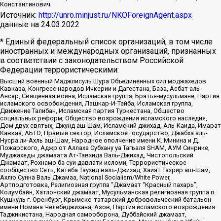
Константинович
Источник:
http://unro.minjust.ru/NKOForeignAgent.aspx
данные на
24.03.2022
* Единый федеральный список организаций, в том числе
иностранных и международных организаций, признанных
в соответствии с законодательством Российской
Федерации террористическими:
Высший военный Маджлисуль Шура Объединенных сил моджахедов
Кавказа, Конгресс народов Ичкерии и Дагестана, База, Асбат аль-
Ансар, Священная война, Исламская группа, Братья-мусульмане, Партия
исламского освобождения, Лашкар-И-Тайба, Исламская группа,
Движение Талибан, Исламская партия Туркестана, Общество
социальных реформ, Общество возрождения исламского наследия,
Дом двух святых, Джунд аш-Шам, Исламский джихад, Аль-Каида, Имарат
Кавказ, АБТО, Правый сектор, Исламское государство, Джабха аль-
Нусра ли-Ахль аш-Шам, Народное ополчение имени К. Минина и Д.
Пожарского, Аджр от Аллаха Субхану уа Тагьаля SHAM, АУМ Синрике,
Муджахеды джамаата Ат-Тавхида Валь-Джихад, Чистопольский
Джамаат, Рохнамо ба суи давлати исломи, Террористическое
сообщество Сеть, Катиба Таухид валь-Джихад, Хайят Тахрир аш-Шам,
Ахлю Сунна Валь Джамаа, National Socialism/White Power,
Артподготовка, Религиозная группа “Джамаат “Красный пахарь”,
Колумбайн, Хатлонский джамаат, Мусульманская религиозная группа п.
Кушкуль г. Оренбург, Крымско-татарский добровольческий батальон
имени Номана Челебиджихана, Азов, Партия исламского возрождения
Таджикистана, Народная самооборона, Дуббайский джамаат,