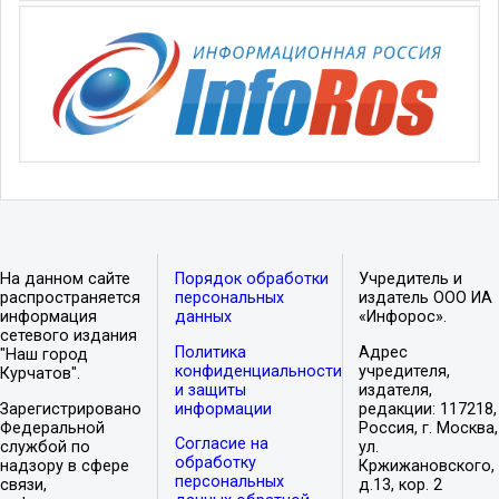
На данном сайте
Порядок обработки
Учредитель и
распространяется
персональных
издатель ООО ИА
информация
данных
«Инфорос».
сетевого издания
Политика
Адрес
"Наш город
конфиденциальности
учредителя,
Курчатов".
и защиты
издателя,
Зарегистрировано
информации
редакции: 117218,
Федеральной
Россия, г. Москва,
Согласие на
службой по
ул.
обработку
надзору в сфере
Кржижановского,
персональных
связи,
д.13, кор. 2