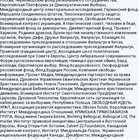
России, Черноморский фонд регионального сотрудничества,
Европейская Платформа за Демократические Выборы,
Международный центр электоральных исследований, Германский фонд
Маршалла Соединенных Штатов, Тихоокеанский центр защиты
окружающей среды и природных ресурсов, Свободная Россия,
Всемирный конгресс украинцев, Атлантический совет, Человек в беде,
Европейский фонд за демократию, Джеймстаунский фонд, Прожект
Хармони, Родники дракона, Врачи против насильственного извлечения
органов, Фалунь Дафа, Друзья Фалуньгун, Фалуньгун, Коалиция по
расследованию преследования в отношении Фалуньгун в Китае,
Всемирная организация по расследованию преследований Фалуньгун,
Пражский гражданский центр, Ассоциация школ политических
исследований при Совете Европы, Центр либеральной современности,
Форум русскоязычных европейцев, Немецко-русский обмен, Бард
колледж, Европейский выбор, Фонд Ходорковского, Оксфордский
российский фонд, Фонд Будущее России, Компания свободы
информации, Проект Медиа, Международное партнерство за права
человека, Духовное Управление Евангельских Христиан Украинской
Христианской Церкви, Новое Поколение, Духовное Учебное Заведение
Международный Библейский Колледж, Международное христианское
движение, Всемирный Институт Саентологических Предприятий,
Церковь Духовной Технологии, Европейская сеть организаций по
наблюдению за выборами, Республика Польша, СВОБОДНЫЙ ИДЕЛЬ-
УРАЛ, Ассоциация развития журналистики, IStories fonds, Королевский
Институт Международных Отношений, КРИМСЬКА ПРАВОЗАХИСНА
ГРУПА, Фонд имени Генриха Бёлля, Stichting Bellingcat, Bellingcat Ltd, The
Insider, Институт правовой инициативы Центральной и Восточной
Европы, Фонд Открытой Эстонии, Calvert 22 Foundation, Канадский
украинский конгресс, Институт Макдональда-Лорье, Украинская
национальная федерация Канады, Декабристы, Международный