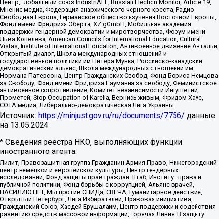
Центр, Глобальный союз IndustriALL, Russian Election Monitor, Article 19,
Мнение медиа, Федерация анархического черного креста, Радио
Свободная Европа, Германское общество изучения Восточной Европы,
Фонд имени Фридриха Эберта, XZ gGmbH, Мобильная академия
поддержки гендерной демократии и миротворчества, Форум имени
Льва Копелева, American Councils for International Education, Cultural
Vistas, Institute of International Education, Антивоенное движение Антальи,
Открытый диалог, Школа международных отношений и
государственной политики им Питера Мунка, Российско-канадский
демократический альянс, Школа международных отношений им
Нормана Патерсона, Центр Гражданских Свобод, Фонд Бориса Немцова
за Свободу, Фонд имени Фридриха Науманна за свободу, Феминистское
антивоенное сопротивление, Комитет независимости Ингушетии,
Прометей, Stop Occupation of Karelia, Вернись живым, Фридом Хаус,
СОТА медиа, Либерально-демократическая Лига Украины
Источник:
https://minjust.gov.ru/ru/documents/7756/
данные
на
13.05.2024
* Сведения реестра НКО, выполняющих функции
иностранного агента:
Лилит, Правозащитная группа Гражданин.Армия.Право, Нижегородский
центр немецкой и европейской культуры, Центр гендерных
исследований, Фонд защиты прав граждан Штаб, Институт права и
публичной политики, Фонд борьбы с коррупцией, Альянс врачей,
НАСИЛИЮ.НЕТ, Мы против СПИДа, СВЕЧА, Гуманитарное действие,
Открытый Петербург, Лига Избирателей, Правовая инициатива,
Гражданский Союз, Хасдей Ерушалаим, Центр поддержки и содействия
развитию средств массовой информации, Горячая Линия, В защиту