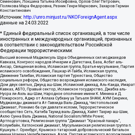
Семенович, Локшина Татьяна Иосифовна, Орлов Олег Петрович,
Полякова Мара Федоровна, Резник Генри Маркович, Захаров Герман
Константинович
Источник:
http://unro.minjust.ru/NKOForeignAgent.aspx
данные на
24.03.2022
* Единый федеральный список организаций, в том числе
иностранных и международных организаций, признанных
в соответствии с законодательством Российской
Федерации террористическими:
Высший военный Маджлисуль Шура Объединенных сил моджахедов
Кавказа, Конгресс народов Ичкерии и Дагестана, База, Асбат аль-
Ансар, Священная война, Исламская группа, Братья-мусульмане, Партия
исламского освобождения, Лашкар-И-Тайба, Исламская группа,
Движение Талибан, Исламская партия Туркестана, Общество
социальных реформ, Общество возрождения исламского наследия,
Дом двух святых, Джунд аш-Шам, Исламский джихад, Аль-Каида, Имарат
Кавказ, АБТО, Правый сектор, Исламское государство, Джабха аль-
Нусра ли-Ахль аш-Шам, Народное ополчение имени К. Минина и Д.
Пожарского, Аджр от Аллаха Субхану уа Тагьаля SHAM, АУМ Синрике,
Муджахеды джамаата Ат-Тавхида Валь-Джихад, Чистопольский
Джамаат, Рохнамо ба суи давлати исломи, Террористическое
сообщество Сеть, Катиба Таухид валь-Джихад, Хайят Тахрир аш-Шам,
Ахлю Сунна Валь Джамаа, National Socialism/White Power,
Артподготовка, Религиозная группа “Джамаат “Красный пахарь”,
Колумбайн, Хатлонский джамаат, Мусульманская религиозная группа п.
Кушкуль г. Оренбург, Крымско-татарский добровольческий батальон
имени Номана Челебиджихана, Азов, Партия исламского возрождения