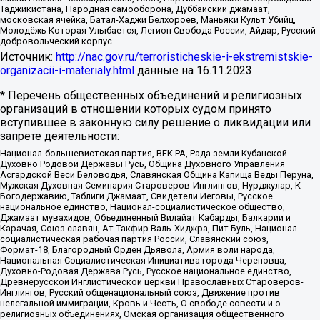
Таджикистана, Народная самооборона, Дуббайский джамаат,
московская ячейка, Батал-Хаджи Белхороев, Маньяки Культ Убийц,
Молодёжь Которая Улыбается, Легион Свобода России, Айдар, Русский
добровольческий корпус
Источник:
http://nac.gov.ru/terroristicheskie-i-ekstremistskie-
organizacii-i-materialy.html
данные на
16.11.2023
* Перечень общественных объединений и религиозных
организаций в отношении которых судом принято
вступившее в законную силу решение о ликвидации или
запрете деятельности:
Национал-большевистская партия, ВЕК РА, Рада земли Кубанской
Духовно Родовой Державы Русь, Община Духовного Управления
Асгардской Веси Беловодья, Славянская Община Капища Веды Перуна,
Мужская Духовная Семинария Староверов-Инглингов, Нурджулар, К
Богодержавию, Таблиги Джамаат, Свидетели Иеговы, Русское
национальное единство, Национал-социалистическое общество,
Джамаат мувахидов, Объединенный Вилайат Кабарды, Балкарии и
Карачая, Союз славян, Ат-Такфир Валь-Хиджра, Пит Буль, Национал-
социалистическая рабочая партия России, Славянский союз,
Формат-18, Благородный Орден Дьявола, Армия воли народа,
Национальная Социалистическая Инициатива города Череповца,
Духовно-Родовая Держава Русь, Русское национальное единство,
Древнерусской Инглистической церкви Православных Староверов-
Инглингов, Русский общенациональный союз, Движение против
нелегальной иммиграции, Кровь и Честь, О свободе совести и о
религиозных объединениях, Омская организация общественного