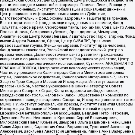
Гражданский Союз, Хасдей Ерушалаим, Центр поддержки и содействия
развитию средств массовой информации, Горячая Линия, В защиту
прав заключенных, Институт глобализации и социальных движений,
Центр социально-информационных инициатив Действие,
Благотворительный фонд охраны здоровья и защиты прав граждан,
Благотворительный фонд помощи осужденным и их семьям, Фонд
Тольятти, Новое время, Серебряная тайга, Так-Так-Так, Сова, центр Анна,
Проект Апрель, Самарская губерния, Эра здоровья, Мемориал,
Аналитический Центр Юрия Левады, Издательство Парк Гагарина, Фонд
имени Андрея Рылькова, Сфера, Центр СИБАЛЬТ, Уральская
правозащитная группа, Женщины Евразии, Институт прав человека,
Фонд защиты гласности, Российский исследовательский центр по
правам человека, Дальневосточный центр развития гражданских
инициатив и социального партнерства, Гражданское действие, Центр
независимых социологических исследований, Сутяжник, АКАДЕМИЯ ПО
ПРАВАМ ЧЕЛОВЕКА, Центр развития некоммерческих организаций,
Частное учреждение в Калининграде Совета Министров северных
стран, Гражданское содействие, Трансперенси Интернешнл-Р, Центр
Защиты Прав Средств Массовой Информации, Институт развития
прессы - Сибирь, Частное учреждение в Санкт-Петербурге Совета
Министров Северных Стран, Фонд поддержки свободы прессы,
Гражданский контроль, Человек и Закон, Общественная комиссия по
сохранению наследия академика Сахарова, Информационное агентство
МЕМО. РУ, Институт региональной прессы, Институт Развития Свободы
Информации, Экозащита!-Женсовет, Общественный вердикт,
Евразийская антимонопольная ассоциация, Бедушев Петр Петрович,
Дзугкоева Регина Николаевна, Кривенко Сергей Владимирович,
Милославский Павел Юрьевич, Шнырова Ольга Вадимовна, Чанышева
Лилия Айратовна, Сидорович Ольга Борисовна, Туровский Александр
Алексеевич, Васильева Анастасия Евгеньевна, Ривина Анна Валерьевна,