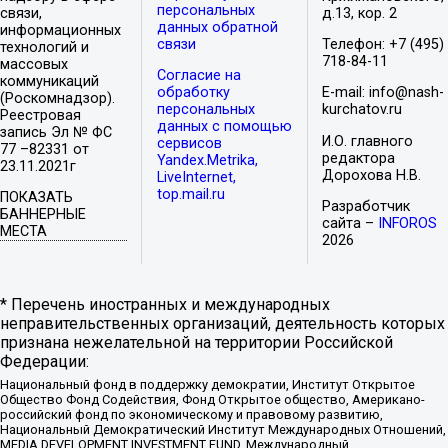
персональных
связи,
д.13, кор. 2
данных обратной
информационных
связи
Телефон: +7 (495)
технологий и
718-84-11
массовых
Согласие на
коммуникаций
обработку
E-mail: info@nash-
(Роскомнадзор).
персональных
kurchatov.ru
Реестровая
данных с помощью
запись Эл № ФС
И.О. главного
сервисов
77 –82331 от
редактора
Yandex.Metrika,
23.11.2021г
Дорохова Н.В.
LiveInternet,
top.mail.ru
ПОКАЗАТЬ
Разработчик
БАННЕРНЫЕ
сайта –
INFOROS
МЕСТА
2026
* Перечень иностранных и международных
неправительственных организаций, деятельность которых
признана нежелательной на территории Российской
Федерации:
Национальный фонд в поддержку демократии, Институт Открытое
Общество Фонд Содействия, Фонд Открытое общество, Американо-
российский фонд по экономическому и правовому развитию,
Национальный Демократический Институт Международных Отношений,
MEDIA DEVELOPMENT INVESTMENT FUND, Международный