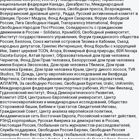
национальная федерация Канады, Декабристы, Международный
научный центр им Вудро Вильсона, Свободная пресса, Возрождение,
Всеукраинский духовный центр , Риддл, Русский антивоенный комитет в
Швеции, Проект Медуза, Фонд Андрея Сахарова, Форум свободной
России, Лига Свободных Наций, Transparеncy International, Форум
Свободных Народов ПостРоссии, Солидарность с гражданским
движением в России – Solidarus, КрымSOS, Свободный университет,
Институт государственного управления, Форум гражданского общества
Россия, Беллона, Союз жителей островов Тисима и Хабомаи, Съезд
народных депутатов, Гринпис Интернешнл, Фонд борьбы с коррупцией
Инк, Завет церквей TCCN, Агора, Всемирный фонд природы, BDR Novaja
Gazeta-Europe, Алтай проект, Образовательный дом прав человека
Чернигов, Фонд Дом Прав Человека, Белорусский дом прав человека
имени Бориса Звозскова, Дом прав человека Тбилиси, Дом прав
человека Ереван, Дом прав человека Крым, Центр дикого лосося, TVR
Studios, ТВ Дождь, Центр европейских исследований им Вилфрида
Мартенса, Сетевое объединение журналистов расследователей,
АЛЛАТРА, За свободную Россию, Свободная Бурятия, Uralic, UnKremlin,
Международная федерация транспортных рабочих, ИстЧам Финланд,
Гудзоновский институт, Фонд Демократического Развития,
Комитет-2024, Центрально-Европейский университет, Центр
восточноевропейских и международных исследований, Общество
Сторожевой башни, Библии и трактатов Свидетелей Иеговы,
Гражданский Совет, Центр анализа европейской политики,
Академическая сеть Восточная Европа, Российский комитет действия,
РЭНД корпорейшн, Русская Америка за демократию в России,
Настоящая Россия, Глобальная сеть журналистов-расследователей,
Служба поддержки, Свободная Россия Берлин, Свободная Россия
Северный Рейн-Вестфалия, Фонд глобальной помощи, Антивоенный