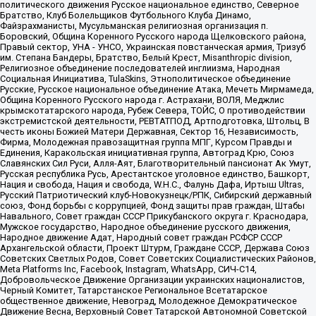
политического движения Русское национальное единство, Северное
Братство, Клуб Болельщиков Футбольного Клуба Динамо,
Файзрахманисты, Мусульманская религиозная организация п.
Боровский, Община Коренного Русского народа Щелковского района,
Правый сектор, УНА - УНСО, Украинская повстанческая армия, Тризуб
им. Степана Бандеры, Братство, Белый Крест, Misanthropic division,
Религиозное объединение последователей инглиизма, Народная
Социальная Инициатива, TulaSkins, Этнополитическое объединение
Русские, Русское национальное объединение Атака, Мечеть Мирмамеда,
Община Коренного Русского народа г. Астрахани, ВОЛЯ, Меджлис
крымскотатарского народа, Рубеж Севера, ТОЙС, О противодействии
экстремистской деятельности, РЕВТАТПОД, Артподготовка, Штольц, В
честь иконы Божией Матери Державная, Сектор 16, Независимость,
Фирма, Молодежная правозащитная группа МПГ, Курсом Правды и
Единения, Каракольская инициативная группа, Автоград Крю, Союз
Славянских Сил Руси, Алля-Аят, Благотворительный пансионат Ак Умут,
Русская республика Русь, Арестантское уголовное единство, Башкорт,
Нация и свобода, Нация и свобода, W.H.С., Фалунь Дафа, Иртыш Ultras,
Русский Патриотический клуб-Новокузнецк/РПК, Сибирский державный
союз, Фонд борьбы с коррупцией, Фонд защиты прав граждан, Штабы
Навального, Совет граждан СССР Прикубанского округа г. Краснодара,
Мужское государство, Народное объединение русского движения,
Народное движение Адат, Народный совет граждан РСФСР СССР
Архангельской области, Проект Штурм, Граждане СССР, Держава Союз
Советских Светлых Родов, Совет Советских Социалистических Районов,
Meta Platforms Inc, Facebook, Instagram, WhatsApp, СИЧ-С14,
Добровольческое Движение Организации украинских националистов,
Черный Комитет, Татарстанское Региональное Всетатарское
общественное движение, Невоград, Молодежное Демократическое
Движение Весна, Верховный Совет Татарской Автономной Советской