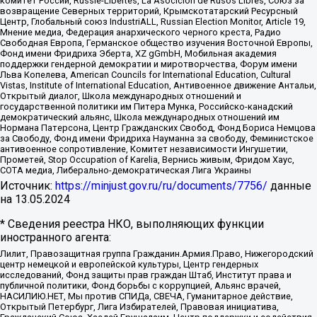
комитет России, Russie-Libertes, La Asocicion de Rusos Libres, Союз за
возвращение Северных территорий, Крымскотатарский Ресурсный
Центр, Глобальный союз IndustriALL, Russian Election Monitor, Article 19,
Мнение медиа, Федерация анархического черного креста, Радио
Свободная Европа, Германское общество изучения Восточной Европы,
Фонд имени Фридриха Эберта, XZ gGmbH, Мобильная академия
поддержки гендерной демократии и миротворчества, Форум имени
Льва Копелева, American Councils for International Education, Cultural
Vistas, Institute of International Education, Антивоенное движение Антальи,
Открытый диалог, Школа международных отношений и
государственной политики им Питера Мунка, Российско-канадский
демократический альянс, Школа международных отношений им
Нормана Патерсона, Центр Гражданских Свобод, Фонд Бориса Немцова
за Свободу, Фонд имени Фридриха Науманна за свободу, Феминистское
антивоенное сопротивление, Комитет независимости Ингушетии,
Прометей, Stop Occupation of Karelia, Вернись живым, Фридом Хаус,
СОТА медиа, Либерально-демократическая Лига Украины
Источник:
https://minjust.gov.ru/ru/documents/7756/
данные
на
13.05.2024
* Сведения реестра НКО, выполняющих функции
иностранного агента:
Лилит, Правозащитная группа Гражданин.Армия.Право, Нижегородский
центр немецкой и европейской культуры, Центр гендерных
исследований, Фонд защиты прав граждан Штаб, Институт права и
публичной политики, Фонд борьбы с коррупцией, Альянс врачей,
НАСИЛИЮ.НЕТ, Мы против СПИДа, СВЕЧА, Гуманитарное действие,
Открытый Петербург, Лига Избирателей, Правовая инициатива,