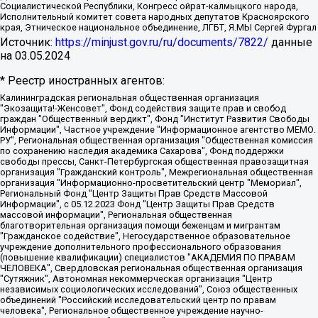
Социалистической Республики, Конгресс ойрат-калмыцкого народа,
Исполнительный комитет совета народных депутатов Красноярского
края, Этническое национальное объединение, ЛГБТ, Я.МЫ Сергей Фургал
Источник:
https://minjust.gov.ru/ru/documents/7822/
данные
на
03.05.2024
* Реестр иностранных агентов:
Калининградская региональная общественная организация "Экозащита!-Женсовет", Фонд содействия защите прав и свобод граждан "Общественный вердикт", Фонд "Институт Развития Свободы Информации", Частное учреждение "Информационное агентство МЕМО. РУ", Региональная общественная организация "Общественная комиссия по сохранению наследия академика Сахарова", Фонд поддержки свободы прессы, Санкт-Петербургская общественная правозащитная организация "Гражданский контроль", Межрегиональная общественная организация "Информационно-просветительский центр "Мемориал", Региональный Фонд "Центр Защиты Прав Средств Массовой Информации", с 05.12.2023 Фонд "Центр Защиты Прав Средств массовой информации", Региональная общественная благотворительная организация помощи беженцам и мигрантам "Гражданское содействие", Негосударственное образовательное учреждение дополнительного профессионального образования (повышение квалификации) специалистов "АКАДЕМИЯ ПО ПРАВАМ ЧЕЛОВЕКА", Свердловская региональная общественная организация "Сутяжник", Автономная некоммерческая организация "Центр независимых социологических исследований", Союз общественных объединений "Российский исследовательский центр по правам человека", Региональное общественное учреждение научно-информационный центр "МЕМОРИАЛ", Некоммерческая организация "Фонд защиты гласности", Автономная некоммерческая организация "Институт прав человека", Городская общественная организация "Екатеринбургское общество "МЕМОРИАЛ", Городская общественная организация "Рязанское историко-просветительское и правозащитное общество "Мемориал" (Рязанский Мемориал), Челябинский региональный орган общественной самодеятельности – женское общественное объединение "Женщины Евразии", Челябинский региональный орган общественной самодеятельности "Уральская правозащитная группа", Фонд содействия защите здоровья и социальной справедливости имени Андрея Рылькова, Автономная Некоммерческая Организация "Аналитический Центр Юрия Левады", Автономная некоммерческая организация социальной поддержки населения "Проект Апрель", Региональная общественная организация помощи женщинам и детям, находящимся в кризисной ситуации "Информационно-методический центр "Анна", Фонд содействия развитию массовых коммуникаций и правовому просвещению "Так-так-Так", Фонд содействия устойчивому развитию "Серебряная тайга", Свердловский региональный общественный фонд социальных проектов "Новое время", "Idel.Реалии", Кавказ.Реалии, Крым.Реалии, Телеканал Настоящее Время, Татаро-башкирская служба Радио Свобода (Azatliq Radiosi), Радио Свободная Европа/Радио Свобода (PCE/PC), "Сибирь.Реалии", "Фактограф", Благотворительный фонд помощи осужденным и их семьям, Автономная некоммерческая организация "Институт глобализации и социальных движений", Фонд "В защиту прав заключенных", Частное учреждение "Центр поддержки и содействия развитию средств массовой информации", Пензенский региональный общественный благотворительный фонд "Гражданский союз", "Север.Реалии", Некоммерческая организация Фонд "Правовая инициатива", Общество с ограниченной ответственностью "Радио Свободная Европа/Радио Свобода", Чешское информационное агентство "MEDIUM-ORIENT", Красноярская региональная общественная организация "Мы против СПИДа", Камалягин Денис Николаевич, Маркелов Сергей Евгеньевич, Пономарев Лев Александрович, Савицкая Людмила Алексеевна, Автономная некоммерческая организация "Центр по работе с проблемой насилия "НАСИЛИЮ.НЕТ", Межрегиональный профессиональный союз работников здравоохранения "Альянс врачей", Юридическое лицо, зарегистрированное в Латвийской Республике, SIA "Medusa Project" (регистрационный номер 40103797863, дата регистрации 10.06.2014), Некоммерческая организация "Фонд по борьбе с коррупцией", Автономная некоммерческая организация "Институт права и публичной политики", Баданин Роман Сергеевич, Гликин Максим Александрович, Железнова Мария Михайловна, Лукьянова Юлия Сергеевна, Маетная Елизавета Витальевна, Маняхин Петр Борисович, Чуракова Ольга Владимировна, Ярош Юлия Петровна, Юридическое лицо "The Insider SIA", зарегистрированное в Риге, Латвийская Республика (дата регистрации 26.06.2015), являющееся администратором доменного имени интернет-издания "The Insider SIA", https://theins.ru, Постернак Алексей Евгеньевич, Рубин Михаил Аркадьевич, Анин Роман Александрович, Юридическое лицо Istories fonds, зарегистрированное в Латвийской Республике (регистрационный номер 50008295751, дата регистрации 24.02.2020), Великовский Дмитрий Александрович, Долинина Ирина Николаевна, Мароховская Алеся Алексеевна, Шлейнов Роман Юрьевич, Шмагун Олеся Валентиновна, Общество с ограниченной ответственностью "Альтаир 2021", Общество с ограниченной ответственностью "Вега 2021", Общество с ограниченной ответственностью "Главный редактор 2021", Общество с ограниченной ответственностью "Ромашки монолит", Важенков Артем Валерьевич, Ивановская областная общественная организация "Центр гендерных исследований", Гурман Юрий Альбертович, Медиапроект "ОВД-Инфо", Егоров Владимир Владимирович, Жилинский Владимир Александрович, Общество с ограниченной ответственностью "ЗП", Иванова София Юрьевна, Карезина Инна Павловна, Кильтау Екатерина Викторовна, Петров Алексей Викторович, Пискунов Сергей Евгеньевич, Смирнов Сергей Сергеевич, Тихонов Михаил Сергеевич, Общество с ограниченной ответственностью "ЖУРНАЛИСТ-ИНОСТРАННЫЙ АГЕНТ", Арапова Галина Юрьевна, Вольтская Татьяна Анатольевна, Американская компания "Mason G.E.S. Anonymous Foundation" (США), являющаяся владельцем интернет-издания https://mnews.world/, Компания "Stichting Bellingcat", зарегистрированная в Нидерландах (дата регистрации 11.07.2018), Захаров Андрей Вячеславович, Клепиковская Екатерина Дмитриевна, Общество с ограниченной ответственностью "МЕМО", Перл Роман Александрович, Симонов Евгений Алексеевич, Соловьева Елена Анатольевна, Сотников Даниил Владимирович, Сурначева Елизавета Дмитриевна, Автономная некоммерческая организация по защите прав человека и информированию населения "Якутия – Наше Мнение", Общество с ограниченной ответственностью "Москоу диджитал медиа", с 26.01.2023 Общество с ограниченной ответственностью "Чайка Белые сады", Ветошкина Валерия Валерьевна, Заговора Максим Александрович, Межрегиональное общественное движение "Российская ЛГБТ - сеть", Оленичев Максим Владимирович, Павлов Иван Юрьевич, Скворцова Елена Сергеевна, Общество с ограниченной ответственностью "Как бы инагент", Кочетков Игорь Викторович, Общество с ограниченной ответственностью "Честные выборы", Еланчик Олег Александрович, Общество с ограниченной ответственностью "Нобелевский призыв", Гималова Регина Эмилевна, Григорьев Андрей Валерьевич, Григорьева Алина Александровна, Ассоциация по содействию защите прав призывников, альтернативнослужащих и военнослужащих "Правозащитная группа "Гражданин.Армия.Право", Хисамова Регина Фаритовна, Автономная некоммерческая организация по реализации социально-правовых программ "Лилит", Дальневосточное общественное движение "Маяк", Санкт-Петербургская ЛГБТ-инициативная группа "Выход", Инициативная группа ЛГБТ+ "Реверс", Алексеев Андрей Викторович, Бекбулатова Таисия Львовна, Беляев Иван Михайлович, Владыкина Елена Сергеевна, Гельман Марат Александрович, Никульшина Вероника Юрьевна, Толоконникова Надежда Андреевна, Шендерович Виктор Анатольевич, Общество с ограниченной ответственностью "Данное сообщение", Общество с ограниченной ответственностью Издательский дом "Новая глава", Айнбиндер Александра Александровна, Московский комьюнити-центр для ЛГБТ+инициатив, Благотворительный фонд развития филантропии, Deutsche Welle (Германия, Kurt-Schumacher-Strasse 3, 53113 Bonn), Борзунова Мария Михайловна, Воробьев Виктор Викторович, Голубева Анна Львовна, Константинова Алла Михайловна, Малкова Ирина Владимировна, Мурадов Мурад Абдулгалимович, Осетинская Елизавета Николаевна, Понасенков Евгений Николаевич, Ганапольский Матвей Юрьевич, Киселев Евгений Алексеевич, Борухович Ирина Григорьевна, Дремин Иван Тимофеевич, Дубровский Дмитрий Викторович, Красноярская региональная общественная организация поддержки и развития альтернативных образовательных технологий и межкультурных коммуникаций "ИНТЕРРА", Маяковская Екатерина Алексеевна, Фейгин Марк Захарович, Филимонов Андрей Викторович, Дзугкоева Регина Николаевна, Доброхотов Роман Александрович, Дудь Юрий Александрович, Елкин Сергей Владимирович, Кругликов Кирилл Игоревич, Сабунаева Мария Леонидовна, Семенов Алексей Владимирович, Шаинян Карен Багратович, Шульман Екатерина Михайловна, Асафьев Артур Валерьевич, Вахштайн Виктор Семенович, Венедиктов Алексей Алексеевич, Лушникова Екатерина Евгеньевна, Волков Леонид Михайлович, Невзоров Александр Глебович, Пархоменко Сергей Борисович, Сироткин Ярослав Николаевич, Кара-Мурза Владимир Владимирович, Баранова Наталья Владимировна, Гозман Леонид Яковлевич, Кагарлицкий Борис Юльевич, Климарев Михаил Валерьевич, Милов Владимир Станиславович, Автономная некоммерческая организация Краснодарский центр современного искусства "Типография", Моргенштерн Алишер Тагирович, Соболь Любовь Эдуардовна, Общество с ограниченной ответственностью "ЛИЗА НОРМ", Каспаров Гарри Кимович, Ходорковский Михаил Борисович, Общество с ограниченной ответственностью "Апрельские тезисы", Данилович Ирина Брониславовна, Кашин Олег Владимирович, Петров Николай Владимирович, Пивоваров Алексей Владимирович, Соколов Михаил Владимирович, Цветкова Юлия Владимировна, Чичваркин Евгений Александрович, Комитет против пыток/Команда против пыток, Общество с ограниченной ответственностью "Первый научный", Общество с ограниченной ответственностью "Вертолет и ко", Белоцерковская Вероника Борисовна, Кац Максим Евгеньевич, Лазарева Татьяна Юрьевна, Шаведдинов Руслан Табризович, Яшин Илья Валерьевич, Общество с ограниченной ответственностью "Иноагент ААВ", Алешковский Дмитрий Петрович, Альбац Евгения Марковна, Быков Дмитрий Львович, Галямина Юлия Евгеньевна, Лойко Сергей Леонидович, Мартынов Кирилл Константинович, Медведев Сергей Александрович, Крашенинников Федор Геннадиевич, Гордеева Катерина Вл