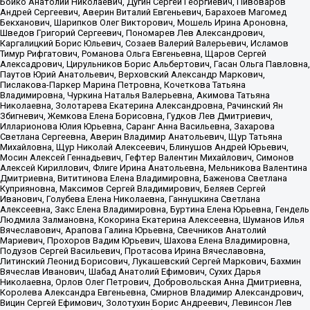
Бойко Анатолий Николаевич, Дугин Сергей Георгиевич, Пивоваров
Андрей Сергеевич, Аверин Виталий Евгеньевич, Барахоев Магомед
Бекханович, Шарипков Олег Викторович, Мошель Ирина Ароновна,
Шведов Григорий Сергеевич, Пономарев Лев Александрович,
Каргалицкий Борис Юльевич, Созаев Валерий Валерьевич, Исламов
Тимур Рифгатович, Романова Ольга Евгеньевна, Щаров Сергей
Алексадрович, Цирульников Борис Альбертович, Гасан Ольга Павловна,
Паутов Юрий Анатольевич, Верховский Александр Маркович,
Пислакова-Паркер Марина Петровна, Кочеткова Татьяна
Владимировна, Чуркина Наталья Валерьевна, Акимова Татьяна
Николаевна, Золотарева Екатерина Александровна, Рачинский Ян
Збигневич, Жемкова Елена Борисовна, Гудков Лев Дмитриевич,
Илларионова Юлия Юрьевна, Саранг Анна Васильевна, Захарова
Светлана Сергеевна, Аверин Владимир Анатольевич, Щур Татьяна
Михайловна, Щур Николай Алексеевич, Блинушов Андрей Юрьевич,
Мосин Алексей Геннадьевич, Гефтер Валентин Михайлович, Симонов
Алексей Кириллович, Флиге Ирина Анатольевна, Мельникова Валентина
Дмитриевна, Вититинова Елена Владимировна, Баженова Светлана
Куприяновна, Максимов Сергей Владимирович, Беляев Сергей
Иванович, Голубева Елена Николаевна, Ганнушкина Светлана
Алексеевна, Закс Елена Владимировна, Буртина Елена Юрьевна, Гендель
Людмила Залмановна, Кокорина Екатерина Алексеевна, Шуманов Илья
Вячеславович, Арапова Галина Юрьевна, Свечников Анатолий
Мариевич, Прохоров Вадим Юрьевич, Шахова Елена Владимировна,
Подузов Сергей Васильевич, Протасова Ирина Вячеславовна,
Литинский Леонид Борисович, Лукашевский Сергей Маркович, Бахмин
Вячеслав Иванович, Шабад Анатолий Ефимович, Сухих Дарья
Николаевна, Орлов Олег Петрович, Добровольская Анна Дмитриевна,
Королева Александра Евгеньевна, Смирнов Владимир Александрович,
Вицин Сергей Ефимович, Золотухин Борис Андреевич, Левинсон Лев