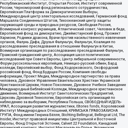
Республиканский Институт, Открытая Россия, Институт современной
России, Черноморский фонд регионального сотрудничества,
Европейская Платформа за Демократические Выборы,
Международный центр электоральных исследований, Германский фонд
Маршалла Соединенных Штатов, Тихоокеанский центр защиты
окружающей среды и природных ресурсов, Свободная Россия,
Всемирный конгресс украинцев, Атлантический совет, Человек в беде,
Европейский фонд за демократию, Джеймстаунский фонд, Прожект
Хармони, Родники дракона, Врачи против насильственного извлечения
органов, Фалунь Дафа, Друзья Фалуньгун, Фалуньгун, Коалиция по
расследованию преследования в отношении Фалуньгун в Китае,
Всемирная организация по расследованию преследований Фалуньгун,
Пражский гражданский центр, Ассоциация школ политических
исследований при Совете Европы, Центр либеральной современности,
Форум русскоязычных европейцев, Немецко-русский обмен, Бард
колледж, Европейский выбор, Фонд Ходорковского, Оксфордский
российский фонд, Фонд Будущее России, Компания свободы
информации, Проект Медиа, Международное партнерство за права
человека, Духовное Управление Евангельских Христиан Украинской
Христианской Церкви, Новое Поколение, Духовное Учебное Заведение
Международный Библейский Колледж, Международное христианское
движение, Всемирный Институт Саентологических Предприятий,
Церковь Духовной Технологии, Европейская сеть организаций по
наблюдению за выборами, Республика Польша, СВОБОДНЫЙ ИДЕЛЬ-
УРАЛ, Ассоциация развития журналистики, IStories fonds, Королевский
Институт Международных Отношений, КРИМСЬКА ПРАВОЗАХИСНА
ГРУПА, Фонд имени Генриха Бёлля, Stichting Bellingcat, Bellingcat Ltd, The
Insider, Институт правовой инициативы Центральной и Восточной
Европы, Фонд Открытой Эстонии, Calvert 22 Foundation, Канадский
украинский конгресс, Институт Макдональда-Лорье, Украинская