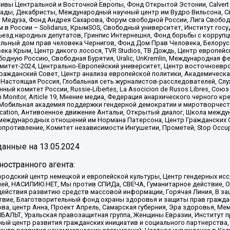
ициативы Центральной и Восточной Европы, Фонд Открытой Эстонии, Calver
ады, Декабристы, Международный научный центр им Вудро Вильсона, С
 Медуза, Фонд Андрея Сахарова, Форум свободной России, Лига Свободны
в России – Solidarus, КрымSOS, Свободный университет, Институт гос
Съезд народных депутатов, Гринпис Интернешнл, Фонд борьбы с коррупц
тельный дом прав человека Чернигов, Фонд Дом Прав Человека, Белору
ека Крым, Центр дикого лосося, TVR Studios, ТВ Дождь, Центр европей
одную Россию, Свободная Бурятия, Uralic, UnKremlin, Международная ф
омитет-2024, Центрально-Европейский университет, Центр восточноев
ражданский Совет, Центр анализа европейской политики, Академическа
Настоящая Россия, Глобальная сеть журналистов-расследователей, Слу
ый комитет России, Russie-Libertes, La Asocicion de Rusos Libres, С
on Monitor, Article 19, Мнение медиа, Федерация анархического черного
обильная академия поддержки гендерной демократии и миротворчества,
ational Education, Антивоенное движение Антальи, Открытый диалог, Школа 
 международных отношений им Нормана Патерсона, Центр Гражданских 
ротивление, Комитет независимости Ингушетии, Прометей, Stop Occupat
анные на
13.05.2024
остранного агента:
родский центр немецкой и европейской культуры, Центр гендерных исс
ачей, НАСИЛИЮ.НЕТ, Мы против СПИДа, СВЕЧА, Гуманитарное действие, 
ействия развитию средств массовой информации, Горячая Линия, В защ
твие, Благотворительный фонд охраны здоровья и защиты прав гражда
 Сова, центр Анна, Проект Апрель, Самарская губерния, Эра здоровья, 
ИБАЛЬТ, Уральская правозащитная группа, Женщины Евразии, Институт п
ый центр развития гражданских инициатив и социального партнерства,