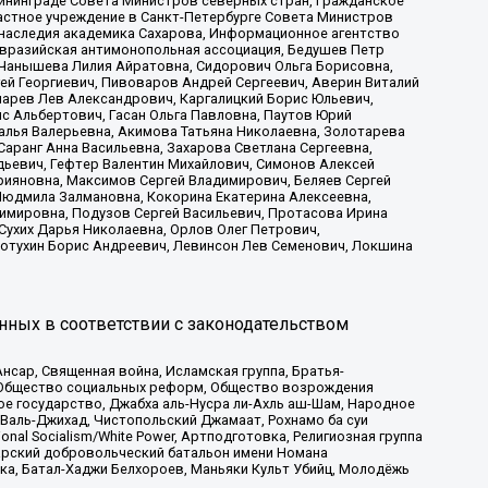
ининграде Совета Министров северных стран, Гражданское
астное учреждение в Санкт-Петербурге Совета Министров
 наследия академика Сахарова, Информационное агентство
Евразийская антимонопольная ассоциация, Бедушев Петр
 Чанышева Лилия Айратовна, Сидорович Ольга Борисовна,
гей Георгиевич, Пивоваров Андрей Сергеевич, Аверин Виталий
марев Лев Александрович, Каргалицкий Борис Юльевич,
с Альбертович, Гасан Ольга Павловна, Паутов Юрий
алья Валерьевна, Акимова Татьяна Николаевна, Золотарева
аранг Анна Васильевна, Захарова Светлана Сергеевна,
дьевич, Гефтер Валентин Михайлович, Симонов Алексей
рияновна, Максимов Сергей Владимирович, Беляев Сергей
 Людмила Залмановна, Кокорина Екатерина Алексеевна,
имировна, Подузов Сергей Васильевич, Протасова Ирина
Сухих Дарья Николаевна, Орлов Олег Петрович,
отухин Борис Андреевич, Левинсон Лев Семенович, Локшина
нных в соответствии с законодательством
сар, Священная война, Исламская группа, Братья-
а, Общество социальных реформ, Общество возрождения
ое государство, Джабха аль-Нусра ли-Ахль аш-Шам, Народное
 Валь-Джихад, Чистопольский Джамаат, Рохнамо ба суи
nal Socialism/White Power, Артподготовка, Религиозная группа
атарский добровольческий батальон имени Номана
ка, Батал-Хаджи Белхороев, Маньяки Культ Убийц, Молодёжь