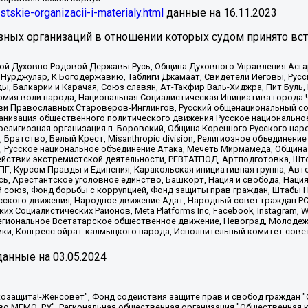
istskie-organizacii-i-materialy.html
данные на
16.11.2023
зных организаций в отношении которых судом принято вс
ской Духовно Родовой Державы Русь, Община Духовного Управления Асг
Нурджулар, К Богодержавию, Таблиги Джамаат, Свидетели Иеговы, Рус
, Балкарии и Карачая, Союз славян, Ат-Такфир Валь-Хиджра, Пит Буль,
рмия воли народа, Национальная Социалистическая Инициатива города 
ви Православных Староверов-Инглингов, Русский общенациональный сою
ганизация общественного политического движения Русское национально
елигиозная организация п. Боровский, Община Коренного Русского нар
 Братство, Белый Крест, Misanthropic division, Религиозное объединен
е, Русское национальное объединение Атака, Мечеть Мирмамеда, Община
йствии экстремистской деятельности, РЕВТАТПОД, Артподготовка, Што
, Курсом Правды и Единения, Каракольская инициативная группа, Автог
ь, Арестантское уголовное единство, Башкорт, Нация и свобода, Нация и
союз, Фонд борьбы с коррупцией, Фонд защиты прав граждан, Штабы На
сского движения, Народное движение Адат, Народный совет граждан РС
х Социалистических Районов, Meta Platforms Inc, Facebook, Instagram
Региональное Всетатарское общественное движение, Невоград, Молоде
ки, Конгресс ойрат-калмыцкого народа, Исполнительный комитет сове
анные на
03.05.2024
 "Мы против СПИДа", Камалягин Денис Николаевич, Маркелов Сергей Евгеньевич, Пономарев Лев Александрович, Савицкая Людмила Алексеевна, Автономная некоммерческая организация "Центр по работе с проблемой насилия "НАСИЛИЮ.НЕТ", Межрегиональный профессиональный союз работников здравоохранения "Альянс врачей", Юридическое лицо, зарегистрированное в Латвийской Республике, SIA "Medusa Project" (регистрационный номер 40103797863, дата регистрации 10.06.2014), Некоммерческая организация "Фонд по борьбе с коррупцией", Автономная некоммерческая организация "Институт права и публичной политики", Баданин Роман Сергеевич, Гликин Максим Александрович, Железнова Мария Михайловна, Лукьянова Юлия Сергеевна, Маетная Елизавета Витальевна, Маняхин Петр Борисович, Чуракова Ольга Владимировна, Ярош Юлия Петровна, Юридическое лицо "The Insider SIA", зарегистрированное в Риге, Латвийская Республика (дата регистрации 26.06.2015), являющееся администратором доменного имени интернет-издания "The Insider SIA", https://theins.ru, Постернак Алексей Евгеньевич, Рубин Михаил Аркадьевич, Анин Роман Александрович, Юридическое лицо Istories fonds, зарегистрированное в Латвийской Республике (регистрационный номер 50008295751, дата регистрации 24.02.2020), Великовский Дмитрий Александрович, Долинина Ирина Николаевна, Мароховская Алеся Алексеевна, Шлейнов Роман Юрьевич, Шмагун Олеся Валентиновна, Общество с ограниченной ответственностью "Альтаир 2021", Общество с ограниченной ответственностью "Вега 2021", Общество с ограниченной ответственностью "Главный редактор 2021", Общество с ограниченной ответственностью "Ромашки монолит", Важенков Артем Валерьевич, Ивановская областная общественная организация "Центр гендерных исследований", Гурман Юрий Альбертович, Медиапроект "ОВД-Инфо", Егоров Владимир Владимирович, Жилинский Владимир Александрович, Общество с ограниченной ответственностью "ЗП", Иванова София Юрьевна, Карезина Инна Павловна, Кильтау Екатерина Викторовна, Петров Алексей Викторович, Пискунов Сергей Евгеньевич, Смирнов Сергей Сергеевич, Тихонов Михаил Сергеевич, Общество с ограниченной ответственностью "ЖУРНАЛИСТ-ИНОСТРАННЫЙ АГЕНТ", Арапова Галина Юрьевна, Вольтская Татьяна Анатольевна, Американская компания "Mason G.E.S. Anonymous Foundation" (США), являющаяся владельцем интернет-издания https://mnews.world/, Компания "Stichting Bellingcat", зарегистрированная в Нидерландах (дата регистрации 11.07.2018), Захаров Андрей Вячеславович, Клепиковская Екатерина Дмитриевна, Общество с ограниченной ответственностью "МЕМО", Перл Роман Александрович, Симонов Евгений Алексеевич, Соловьева Елена Анатольевна, Сотников Даниил Владимирович, Сурначева Елизавета Дмитриевна, Автономная некоммерческая организация по защите прав человека и информированию населения "Якутия – Наше Мнение", Общество с ограниченной ответственностью "Москоу диджитал медиа", с 26.01.2023 Общество с ограниченной ответственностью "Чайка Белые сады", Ветошкина Валерия Валерьевна, Заговора Максим Александрович, Межрегиональное общественное движение "Российская ЛГБТ - сеть", Оленичев Максим Владимирович, Павлов Иван Юрьевич, Скворцова Елена Сергеевна, Общество с ограниченной ответственностью "Как бы инагент", Кочетков Игорь Викторович, Общество с ограниченной ответственностью "Честные выборы", Еланчик Олег Александрович, Общество с ограниченной ответственностью "Нобелевский призыв", Гималова Регина Эмилевна, Григорьев Андрей Валерьевич, Григорьева Алина Александровна, Ассоциация по содействию защите прав призывников, альтернативнослужащих и военнослужащих "Правозащитная группа "Гражданин.Армия.Право", Хисамова Регина Фаритовна, Автономная некоммерческая организация по реализации социально-правовых программ "Лилит"