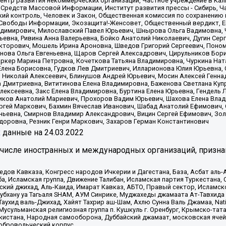
нтр развития некоммерческих организаций, Частное учреждение в Кал
 Средств Массовой Информации, Институт развития прессы - Сибирь, Ч
ий контроль, Человек и Закон, Общественная комиссия по сохранению
я Свободы Информации, Экозащита!-Женсовет, Общественный вердикт, 
ладимирович, Милославский Павел Юрьевич, Шнырова Ольга Вадимовна,
ьевна, Ривина Анна Валерьевна, Бойко Анатолий Николаевич, Дугин Сер
икторович, Мошель Ирина Ароновна, Шведов Григорий Сергеевич, Поно
нова Ольга Евгеньевна, Щаров Сергей Алексадрович, Цирульников Бори
ркер Марина Петровна, Кочеткова Татьяна Владимировна, Чуркина Нат
Елена Борисовна, Гудков Лев Дмитриевич, Илларионова Юлия Юрьевна, С
 Николай Алексеевич, Блинушов Андрей Юрьевич, Мосин Алексей Генна
а Дмитриевна, Вититинова Елена Владимировна, Баженова Светлана Куп
Алексеевна, Закс Елена Владимировна, Буртина Елена Юрьевна, Гендель
иков Анатолий Мариевич, Прохоров Вадим Юрьевич, Шахова Елена Влад
ргей Маркович, Бахмин Вячеслав Иванович, Шабад Анатолий Ефимович, 
ьевна, Смирнов Владимир Александрович, Вицин Сергей Ефимович, Зол
доровна, Резник Генри Маркович, Захаров Герман Константинович
x
данные на
24.03.2022
 числе иностранных и международных организаций, призна
в Кавказа, Конгресс народов Ичкерии и Дагестана, База, Асбат аль-Ан
ба, Исламская группа, Движение Талибан, Исламская партия Туркестан
ский джихад, Аль-Каида, Имарат Кавказ, АБТО, Правый сектор, Исламск
Субхану уа Тагьаля SHAM, АУМ Синрике, Муджахеды джамаата Ат-Тавхида
ухид валь-Джихад, Хайят Тахрир аш-Шам, Ахлю Сунна Валь Джамаа, Natio
Мусульманская религиозная группа п. Кушкуль г. Оренбург, Крымско-т
кистана, Народная самооборона, Дуббайский джамаат, московская ячей
добровольческий корпус