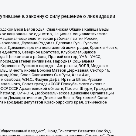
тупившее в законную силу решение о ликвидации
ардской Веси Беловодья, Славянская Община Капища Веды
ское национальное единство, Национал-социалистическое
 Национал-социалистическая рабочая партия России,
Череповца, Духовно-Родовая Держава Русь, Русское
з, Движение против нелегальной иммиграции, Кровь и Честь,
е единство, Северное Братство, Клуб Болельщиков
ода Щелковского района, Правый сектор, УНА - УНСО,
ие последователей инглиизма, Народная Социальная
 Коренного Русского народа г. Астрахани, ВОЛЯ, Меджлис
льц, В честь иконы Божией Матери Державная, Сектор 16,
рад Крю, Союз Славянских Сил Руси, Алля-Аят,
 свобода, W.H.С., Фалунь Дафа, Иртыш Ultras, Русский
вального, Совет граждан СССР Прикубанского округа г.
ФСР СССР Архангельской области, Проект Штурм, Граждане
, WhatsApp, СИЧ-С14, Добровольческое Движение Организации
жное Демократическое Движение Весна, Верховный Совет
та народных депутатов Красноярского края, Этническое
, Дальневосточное общественное движение "Маяк", Санкт-Петербургская ЛГБТ-инициативная группа "Выход", Инициативная группа ЛГБТ+ "Реверс", Алексеев Андрей Викторович, Бекбулатова Таисия Львовна, Беляев Иван Михайлович, Владыкина Елена Сергеевна, Гельман Марат Александрович, Никульшина Вероника Юрьевна, Толоконникова Надежда Андреевна, Шендерович Виктор Анатольевич, Общество с ограниченной ответственностью "Данное сообщение", Общество с ограниченной ответственностью Издательский дом "Новая глава", Айнбиндер Александра Александровна, Московский комьюнити-центр для ЛГБТ+инициатив, Благотворительный фонд развития филантропии, Deutsche Welle (Германия, Kurt-Schumacher-Strasse 3, 53113 Bonn), Борзунова Мария Михайловна, Воробьев Виктор Викторович, Голубева Анна Львовна, Константинова Алла Михайловна, Малкова Ирина Владимировна, Мурадов Мурад Абдулгалимович, Осетинская Елизавета Николаевна, Понасенков Евгений Николаевич, Ганапольский Матвей Юрьевич, Киселев Евгений Алексеевич, Борухович Ирина Григорьевна, Дремин Иван Тимофеевич, Дубровский Дмитрий Викторович, Красноярская региональная общественная организация поддержки и развития альтернативных образовательных технологий и межкультурных коммуникаций "ИНТЕРРА", Маяковская Екатерина Алексеевна, Фейгин Марк Захарович, Филимонов Андрей Викторович, Дзугкоева Регина Николаевна, Доброхотов Роман Александрович, Дудь Юрий Александрович, Елкин Сергей Владимирович, Кругликов Кирилл Игоревич, Сабунаева Мария Леонидовна, Семенов Алексей Владимирович, Шаинян Карен Багратович, Шульман Екатерина Михайловна, Асафьев Артур Валерьевич, Вахштайн Виктор Семенович, Венедиктов Алексей Алексеевич, Лушникова Екатерина Евгеньевна, Волков Леонид Михайлович, Невзоров Александр Глебович, Пархоменко Сергей Борисович, Сироткин Ярослав Николаевич, Кара-Мурза Владимир Владимирович, Баранова Наталья Владимировна, Гозман Леонид Яковлевич, Кагарлицкий Борис Юльевич, Климарев Михаил Валерьевич, Милов Владимир Станиславович, Автономная некоммерческая организация Краснодарский центр современного искусства "Типография", Моргенштерн Алишер Тагирович, Соболь Любовь Эдуардовна, Общество с ограниченной ответственностью "ЛИЗА НОРМ", Каспаров Гарри Кимович, Ходорковский Михаил Борисович, Общество с ограниченной ответственностью "Апрельские тезисы", Данилович Ирина Брониславовна, Кашин Олег Владимирович, Петров Николай Владимирович, Пивоваров Алексей Владимирович, Соколов Михаил Владимирович, Цветкова Юлия Владимировна, Чичваркин Евгений Александрович, Комитет против пыток/Команда против пыток, Общество с ограниченной ответственностью "Первый научный", Общество с ограниченной ответственностью "Вертолет и ко", Белоцерковская Вероника Борисовна, Кац Максим Евгеньевич, Лазарева Татьяна Юрьевна, Шаведдинов Руслан Табризович, Яшин Илья Валерьевич, Общество с ограниченной ответственностью "Иноагент ААВ", Алешковский Дмитрий Петрович, Альбац Евгения Марковна, Быков Дмитрий Львович, Галямина Юлия Евгеньевна, Лойко Сергей Леонидович, Мартынов Кирилл Константинович, Медведев Сергей Александрович, Крашенинников Федор Геннадиевич, Гордеева Катерина Вл