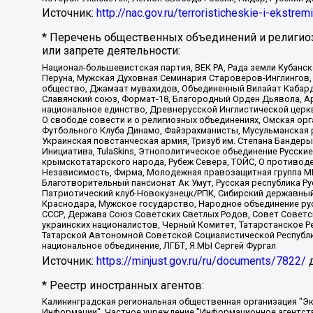
Источник:
http://nac.gov.ru/terroristicheskie-i-ekstrem
* Перечень общественных объединений и религио
или запрете деятельности:
Национал-большевистская партия, ВЕК РА, Рада земли Кубан
Перуна, Мужская Духовная Семинария Староверов-Инглингов, 
общество, Джамаат мувахидов, Объединенный Вилайат Кабарды
Славянский союз, Формат-18, Благородный Орден Дьявола, А
национальное единство, Древнерусской Инглистической церк
О свободе совести и о религиозных объединениях, Омская ор
Футбольного Клуба Динамо, Файзрахманисты, Мусульманская р
Украинская повстанческая армия, Тризуб им. Степана Бандеры,
Инициатива, TulaSkins, Этнополитическое объединение Русски
крымскотатарского народа, Рубеж Севера, ТОЙС, О противоде
Независимость, Фирма, Молодежная правозащитная группа МПГ
Благотворительный пансионат Ак Умут, Русская республика Рус
Патриотический клуб-Новокузнецк/РПК, Сибирский державный 
Краснодара, Мужское государство, Народное объединение ру
СССР, Держава Союз Советских Светлых Родов, Совет Советски
украинских националистов, Черный Комитет, Татарстанское 
Татарской Автономной Советской Социалистической Республи
национальное объединение, ЛГБТ, Я.МЫ Сергей Фургал
Источник:
https://minjust.gov.ru/ru/documents/7822/
д
* Реестр иностранных агентов:
Калининградская региональная общественная организация "Экозащита!-Женсовет", Фонд содействия защите прав и свобод граждан "Общественный вердикт", Фонд "Институт Развития Свободы Информации", Частное учреждение "Информационное агентство МЕМО. РУ", Региональная общественная организация "Общественная комиссия по сохранению наследия академика Сахарова", Фонд поддержки свободы прессы, Санкт-Петербургская общественная правозащитная организация "Гражданский контроль", Межрегиональная общественная организация "Информационно-просветительский центр "Мемориал", Региональный Фонд "Центр Защиты Прав Средств Массовой Информации", с 05.12.2023 Фонд "Центр Защиты Прав Средств массовой информации", Региональная общественная благотворительная организация помощи беженцам и мигрантам "Гражданское содействие", Негосударственное образовательное учреждение дополнительного профессионального образования (повышение квалификации) специалистов "АКАДЕМИЯ ПО ПРАВАМ ЧЕЛОВЕКА", Свердловская региональная общественная организация "Сутяжник", Автономная некоммерческая организация "Центр независимых социологических исследований", Союз общественных объединений "Российский исследовательский центр по правам человека", Региональное общественное учреждение научно-информационный центр "МЕМОРИАЛ", Некоммерческая организация "Фонд защиты гласности", Автономная некоммерческая организация "Институт прав человека", Городская общественная организация "Екатеринбургское общество "МЕМОРИАЛ", Городская общественная организация "Рязанское историко-просветительское и правозащитное общество "Мемориал" (Рязанский Мемориал), Челябинский региональный орган общественной самодеятельности – женское общественное объединение "Женщины Евразии", Челябинский региональный орган общественной самодеятельности "Уральская правозащитная группа", Фонд содействия защите здоровья и социальной справедливости имени Андрея Рылькова, Автономная Некоммерческая Организация "Аналитический Центр Юрия Левады", Автономная некоммерческая организация социальной поддержки населения "Проект Апрель", Региональная общественная организация помощи женщинам и детям, находящимся в кризисной ситуации "Информационно-методический центр "Анна", Фонд содействия развитию массовых коммуникаций и правовому просвещению "Так-так-Так", Фонд содействия устойчивому развитию "Серебряная тайга", Свердловский региональный общественный фонд социальных проектов "Новое время", "Idel.Реалии", Кавказ.Реалии, Крым.Реалии, Телеканал Настоящее Время, Татаро-башкирская служба Радио Свобода (Azatliq Radiosi), Радио Свободная Европа/Радио Свобода (PCE/PC), "Сибирь.Реалии", "Фактограф", Благотворительный фонд помощи осужденным и их семьям, Автономная некоммерческая организация "Институт глобализации и социальных движений", Фонд "В защиту прав заключенных", Частное учреждение "Центр поддержки и содействия развитию средств массовой информации", Пензенский региональный общественный благотворительный фонд "Гражданский союз", "Север.Реалии", Некоммерческая организация Фонд "Правовая инициатива", Общество с ограниченной ответственностью "Радио Свободная Европа/Радио Свобода", Чешское информационное агентство "MEDIUM-ORIENT", Красноярская региональная общественная организация