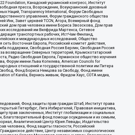
t 22 Foundation, Канадский украинский конгресс, Институт
вободная пресса, Возрождение, Всеукраинский духовный
х Наций, Transparеncy International, Форум Свободных
ударственного управления, Форум гражданского общества
ией Инк, Завет церквей TCCN, Агора, Всемирный фонд
сский дом прав человека имени Бориса Звозскова, Дом прав
ских исследований им Вилфрида Мартенса, Сетевое
едерация транспортных рабочих, ИстЧам Финланд,
ропейских и международных исследований, Общество
я сеть Восточная Европа, Российский комитет действия,
жба поддержки, Свободная Россия Берлин, Свободная Россия
оюз за возвращение Северных территорий, Крымскотатарский
 креста, Радио Свободная Европа, Германское общество изучения
 Форум имени Льва Копелева, American Councils for
международных отношений и государственной политики им Питера
Свобод, Фонд Бориса Немцова за Свободу, Фонд имени
ion of Karelia, Вернись живым, Фридом Хаус, СОТА медиа,
ледований, Фонд защиты прав граждан Штаб, Институт права
Открытый Петербург, Лига Избирателей, Правовая инициатива,
иту прав заключенных, Институт глобализации и социальных
н, Благотворительный фонд помощи осужденным и их семьям,
Мемориал, Аналитический Центр Юрия Левады, Издательство
рав человека, Фонд защиты гласности, Российский
 Гражданское действие, Центр независимых социологических