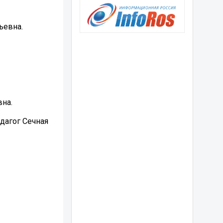
ьевна.
вна.
дагог Сечная