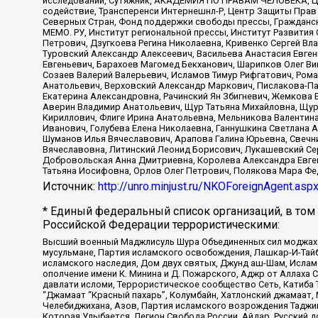
исследований, Сутяжник, АКАДЕМИЯ ПО ПРАВАМ ЧЕЛОВЕКА, Це
содействие, Трансперенси Интернешнл-Р, Центр Защиты Прав
Северных Стран, Фонд поддержки свободы прессы, Гражданск
МЕМО. РУ, Институт региональной прессы, Институт Развити
Петрович, Дзугкоева Регина Николаевна, Кривенко Сергей В
Туровский Александр Алексеевич, Васильева Анастасия Евген
Евгеньевич, Барахоев Магомед Бекханович, Шарипков Олег В
Созаев Валерий Валерьевич, Исламов Тимур Рифгатович, Рома
Анатольевич, Верховский Александр Маркович, Пислакова-Па
Екатерина Александровна, Рачинский Ян Збигневич, Жемкова 
Аверин Владимир Анатольевич, Щур Татьяна Михайловна, Щур
Кириллович, Флиге Ирина Анатольевна, Мельникова Валентин
Иванович, Голубева Елена Николаевна, Ганнушкина Светлана 
Шуманов Илья Вячеславович, Арапова Галина Юрьевна, Свечн
Вячеславовна, Литинский Леонид Борисович, Лукашевский Се
Добровольская Анна Дмитриевна, Королева Александра Евген
Татьяна Иосифовна, Орлов Олег Петрович, Полякова Мара Фе
Источник:
http://unro.minjust.ru/NKOForeignAgent.asp
* Единый федеральный список организаций, в том
Российской Федерации террористическими:
Высший военный Маджлисуль Шура Объединенных сил моджахедо
мусульмане, Партия исламского освобождения, Лашкар-И-Тай
исламского наследия, Дом двух святых, Джунд аш-Шам, Ислам
ополчение имени К. Минина и Д. Пожарского, Аджр от Аллаха 
давлати исломи, Террористическое сообщество Сеть, Катиба Та
“Джамаат “Красный пахарь”, Колумбайн, Хатлонский джамаат, 
Челебиджихана, Азов, Партия исламского возрождения Таджи
Которая Улыбается, Легион Свобода России, Айдар, Русский 