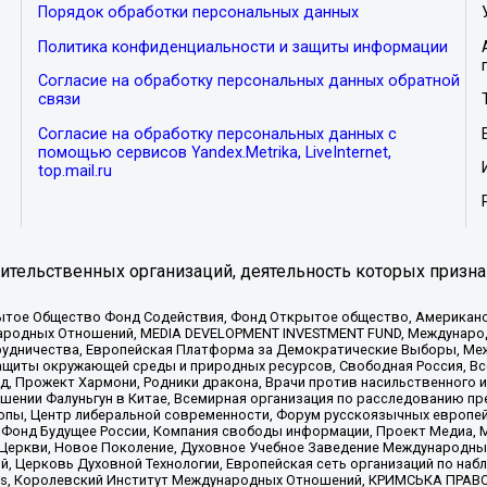
Порядок обработки персональных данных
Политика конфиденциальности и защиты информации
Согласие на обработку персональных данных обратной
связи
Согласие на обработку персональных данных с
помощью сервисов Yandex.Metrika, LiveInternet,
top.mail.ru
тельственных организаций, деятельность которых призна
ытое Общество Фонд Содействия, Фонд Открытое общество, Американо
родных Отношений, MEDIA DEVELOPMENT INVESTMENT FUND, Международн
рудничества, Европейская Платформа за Демократические Выборы, Ме
щиты окружающей среды и природных ресурсов, Свободная Россия, Все
, Прожект Хармони, Родники дракона, Врачи против насильственного и
шении Фалуньгун в Китае, Всемирная организация по расследованию пр
опы, Центр либеральной современности, Форум русскоязычных европей
Фонд Будущее России, Компания свободы информации, Проект Медиа, 
 Церкви, Новое Поколение, Духовное Учебное Заведение Международн
й, Церковь Духовной Технологии, Европейская сеть организаций по н
nds, Королевский Институт Международных Отношений, КРИМСЬКА ПРАВОЗ