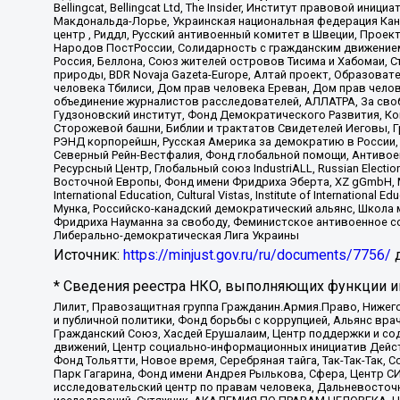
Bellingcat, Bellingcat Ltd, The Insider, Институт правовой ин
Макдональда-Лорье, Украинская национальная федерация Кан
центр , Риддл, Русский антивоенный комитет в Швеции, Проект
Народов ПостРоссии, Солидарность с гражданским движением 
Россия, Беллона, Союз жителей островов Тисима и Хабомаи, 
природы, BDR Novaja Gazeta-Europe, Алтай проект, Образова
человека Тбилиси, Дом прав человека Ереван, Дом прав челов
объединение журналистов расследователей, АЛЛАТРА, За своб
Гудзоновский институт, Фонд Демократического Развития, К
Сторожевой башни, Библии и трактатов Свидетелей Иеговы, Г
РЭНД корпорейшн, Русская Америка за демократию в России, 
Северный Рейн-Вестфалия, Фонд глобальной помощи, Антивоенн
Ресурсный Центр, Глобальный союз IndustriALL, Russian Electi
Восточной Европы, Фонд имени Фридриха Эберта, XZ gGmbH, М
International Education, Cultural Vistas, Institute of Intern
Мунка, Российско-канадский демократический альянс, Школа
Фридриха Науманна за свободу, Феминистское антивоенное соп
Либерально-демократическая Лига Украины
Источник:
https://minjust.gov.ru/ru/documents/7756/
д
* Сведения реестра НКО, выполняющих функции ин
Лилит, Правозащитная группа Гражданин.Армия.Право, Нижего
и публичной политики, Фонд борьбы с коррупцией, Альянс вр
Гражданский Союз, Хасдей Ерушалаим, Центр поддержки и сод
движений, Центр социально-информационных инициатив Дейс
Фонд Тольятти, Новое время, Серебряная тайга, Так-Так-Так,
Парк Гагарина, Фонд имени Андрея Рылькова, Сфера, Центр С
исследовательский центр по правам человека, Дальневосточн