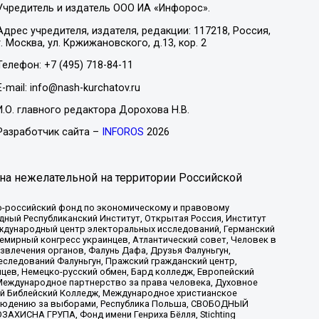
Учредитель и издатель ООО ИА «Инфорос».
Адрес учредителя, издателя, редакции: 117218, Россия,
г. Москва, ул. Кржижановского, д.13, кор. 2
Телефон: +7 (495) 718-84-11
E-mail: info@nash-kurchatov.ru
И.О. главного редактора Дорохова Н.В.
Разработчик сайта –
INFOROS
2026
на нежелательной на территории Российской
-российский фонд по экономическому и правовому
ый Республиканский Институт, Открытая Россия, Институт
ждународный центр электоральных исследований, Германский
мирный конгресс украинцев, Атлантический совет, Человек в
звлечения органов, Фалунь Дафа, Друзья Фалуньгун,
еследований Фалуньгун, Пражский гражданский центр,
цев, Немецко-русский обмен, Бард колледж, Европейский
Международное партнерство за права человека, Духовное
ый Библейский Колледж, Международное христианское
аблюдению за выборами, Республика Польша, СВОБОДНЫЙ
АХИСНА ГРУПА, Фонд имени Генриха Бёлля, Stichting