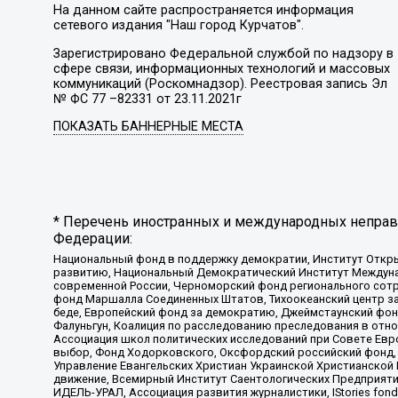
На данном сайте распространяется информация
сетевого издания "Наш город Курчатов".
Зарегистрировано Федеральной службой по надзору в
сфере связи, информационных технологий и массовых
коммуникаций (Роскомнадзор). Реестровая запись Эл
№ ФС 77 –82331 от 23.11.2021г
ПОКАЗАТЬ БАННЕРНЫЕ МЕСТА
* Перечень иностранных и международных неправи
Федерации:
Национальный фонд в поддержку демократии, Институт Откр
развитию, Национальный Демократический Институт Междуна
современной России, Черноморский фонд регионального сот
фонд Маршалла Соединенных Штатов, Тихоокеанский центр за
беде, Европейский фонд за демократию, Джеймстаунский фонд
Фалуньгун, Коалиция по расследованию преследования в отно
Ассоциация школ политических исследований при Совете Евр
выбор, Фонд Ходорковского, Оксфордский российский фонд, 
Управление Евангельских Христиан Украинской Христианской
движение, Всемирный Институт Саентологических Предприяти
ИДЕЛЬ-УРАЛ, Ассоциация развития журналистики, IStories fo