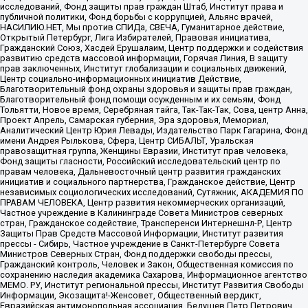
исследований, Фонд защиты прав граждан Штаб, Институт права и
публичной политики, Фонд борьбы с коррупцией, Альянс врачей,
НАСИЛИЮ.НЕТ, Мы против СПИДа, СВЕЧА, Гуманитарное действие,
Открытый Петербург, Лига Избирателей, Правовая инициатива,
Гражданский Союз, Хасдей Ерушалаим, Центр поддержки и содействия
развитию средств массовой информации, Горячая Линия, В защиту
прав заключенных, Институт глобализации и социальных движений,
Центр социально-информационных инициатив Действие,
Благотворительный фонд охраны здоровья и защиты прав граждан,
Благотворительный фонд помощи осужденным и их семьям, Фонд
Тольятти, Новое время, Серебряная тайга, Так-Так-Так, Сова, центр Анна,
Проект Апрель, Самарская губерния, Эра здоровья, Мемориал,
Аналитический Центр Юрия Левады, Издательство Парк Гагарина, Фонд
имени Андрея Рылькова, Сфера, Центр СИБАЛЬТ, Уральская
правозащитная группа, Женщины Евразии, Институт прав человека,
Фонд защиты гласности, Российский исследовательский центр по
правам человека, Дальневосточный центр развития гражданских
инициатив и социального партнерства, Гражданское действие, Центр
независимых социологических исследований, Сутяжник, АКАДЕМИЯ ПО
ПРАВАМ ЧЕЛОВЕКА, Центр развития некоммерческих организаций,
Частное учреждение в Калининграде Совета Министров северных
стран, Гражданское содействие, Трансперенси Интернешнл-Р, Центр
Защиты Прав Средств Массовой Информации, Институт развития
прессы - Сибирь, Частное учреждение в Санкт-Петербурге Совета
Министров Северных Стран, Фонд поддержки свободы прессы,
Гражданский контроль, Человек и Закон, Общественная комиссия по
сохранению наследия академика Сахарова, Информационное агентство
МЕМО. РУ, Институт региональной прессы, Институт Развития Свободы
Информации, Экозащита!-Женсовет, Общественный вердикт,
Евразийская антимонопольная ассоциация, Бедушев Петр Петрович,