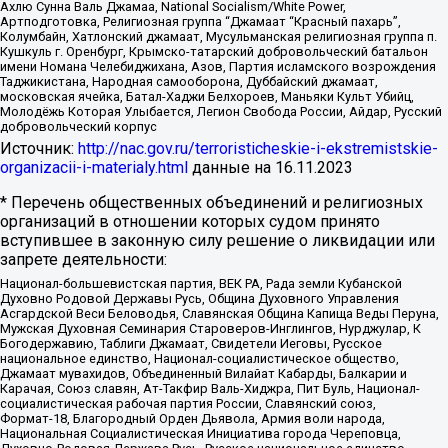
Ахлю Сунна Валь Джамаа, National Socialism/White Power,
Артподготовка, Религиозная группа “Джамаат “Красный пахарь”,
Колумбайн, Хатлонский джамаат, Мусульманская религиозная группа п.
Кушкуль г. Оренбург, Крымско-татарский добровольческий батальон
имени Номана Челебиджихана, Азов, Партия исламского возрождения
Таджикистана, Народная самооборона, Дуббайский джамаат,
московская ячейка, Батал-Хаджи Белхороев, Маньяки Культ Убийц,
Молодёжь Которая Улыбается, Легион Свобода России, Айдар, Русский
добровольческий корпус
Источник:
http://nac.gov.ru/terroristicheskie-i-ekstremistskie-
organizacii-i-materialy.html
данные на
16.11.2023
* Перечень общественных объединений и религиозных
организаций в отношении которых судом принято
вступившее в законную силу решение о ликвидации или
запрете деятельности:
Национал-большевистская партия, ВЕК РА, Рада земли Кубанской
Духовно Родовой Державы Русь, Община Духовного Управления
Асгардской Веси Беловодья, Славянская Община Капища Веды Перуна,
Мужская Духовная Семинария Староверов-Инглингов, Нурджулар, К
Богодержавию, Таблиги Джамаат, Свидетели Иеговы, Русское
национальное единство, Национал-социалистическое общество,
Джамаат мувахидов, Объединенный Вилайат Кабарды, Балкарии и
Карачая, Союз славян, Ат-Такфир Валь-Хиджра, Пит Буль, Национал-
социалистическая рабочая партия России, Славянский союз,
Формат-18, Благородный Орден Дьявола, Армия воли народа,
Национальная Социалистическая Инициатива города Череповца,