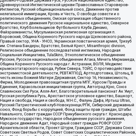
Духовно-Родовая Держава Русь, Русское национальное единство,
Древнерусской Инглистической церкви Православных Староверов-
Инглингов, Русский общенациональный союз, Движение против
нелегальной иммиграции, Кровь и Честь, О свободе совести и о
религиозных объединениях, Омская организация общественного
политического движения Русское национальное единство, Северное
Братство, Клуб Болельщиков Футбольного Клуба Динамо,
Файзрахманисты, Мусульманская религиозная организация п.
Боровский, Община Коренного Русского народа Щелковского района,
Правый сектор, УНА - УНСО, Украинская повстанческая армия, Тризуб
им. Степана Бандеры, Братство, Белый Крест, Misanthropic division,
Религиозное объединение последователей инглиизма, Народная
Социальная Инициатива, TulaSkins, Этнополитическое объединение
Русские, Русское национальное объединение Атака, Мечеть Мирмамеда,
Община Коренного Русского народа г. Астрахани, ВОЛЯ, Меджлис
крымскотатарского народа, Рубеж Севера, ТОЙС, О противодействии
экстремистской деятельности, РЕВТАТПОД, Артподготовка, Штольц, В
честь иконы Божией Матери Державная, Сектор 16, Независимость,
Фирма, Молодежная правозащитная группа МПГ, Курсом Правды и
Единения, Каракольская инициативная группа, Автоград Крю, Союз
Славянских Сил Руси, Алля-Аят, Благотворительный пансионат Ак Умут,
Русская республика Русь, Арестантское уголовное единство, Башкорт,
Нация и свобода, Нация и свобода, W.H.С., Фалунь Дафа, Иртыш Ultras,
Русский Патриотический клуб-Новокузнецк/РПК, Сибирский державный
союз, Фонд борьбы с коррупцией, Фонд защиты прав граждан, Штабы
Навального, Совет граждан СССР Прикубанского округа г. Краснодара,
Мужское государство, Народное объединение русского движения,
Народное движение Адат, Народный совет граждан РСФСР СССР
Архангельской области, Проект Штурм, Граждане СССР, Держава Союз
Советских Светлых Родов, Совет Советских Социалистических Районов,