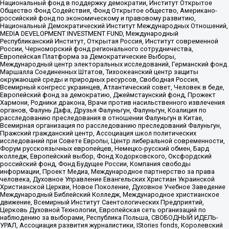
Национальный фонд в поддержку демократии, Институт Открытое
Общество Фонд Содействия, Фонд Открытое общество, Американо-
российский фонд по экономическому и правовому развитию,
Национальный Демократический Институт Международных Отношений,
MEDIA DEVELOPMENT INVESTMENT FUND, Международный
Республиканский Институт, Открытая Россия, Институт современной
России, Черноморский фонд регионального сотрудничества,
Европейская Платформа за Демократические Выборы,
Международный центр электоральных исследований, Германский фонд
Маршалла Соединенных Штатов, Тихоокеанский центр защиты
окружающей среды и природных ресурсов, Свободная Россия,
Всемирный конгресс украинцев, Атлантический совет, Человек в беде,
Европейский фонд за демократию, Джеймстаунский фонд, Прожект
Хармони, Родники дракона, Врачи против насильственного извлечения
органов, Фалунь Дафа, Друзья Фалуньгун, Фалуньгун, Коалиция по
расследованию преследования в отношении Фалуньгун в Китае,
Всемирная организация по расследованию преследований Фалуньгун,
Пражский гражданский центр, Ассоциация школ политических
исследований при Совете Европы, Центр либеральной современности,
Форум русскоязычных европейцев, Немецко-русский обмен, Бард
колледж, Европейский выбор, Фонд Ходорковского, Оксфордский
российский фонд, Фонд Будущее России, Компания свободы
информации, Проект Медиа, Международное партнерство за права
человека, Духовное Управление Евангельских Христиан Украинской
Христианской Церкви, Новое Поколение, Духовное Учебное Заведение
Международный Библейский Колледж, Международное христианское
движение, Всемирный Институт Саентологических Предприятий,
Церковь Духовной Технологии, Европейская сеть организаций по
наблюдению за выборами, Республика Польша, СВОБОДНЫЙ ИДЕЛЬ-
УРАЛ, Ассоциация развития журналистики, IStories fonds, Королевский