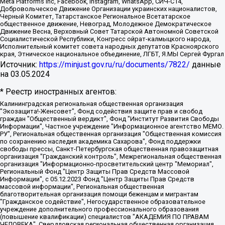
Meta Platforms Inc, Facebook, Instagram, WhatsApp, СИЧ-С14,
Добровольческое Движение Организации украинских националистов,
Черный Комитет, Татарстанское Региональное Всетатарское
общественное движение, Невоград, Молодежное Демократическое
Движение Весна, Верховный Совет Татарской Автономной Советской
Социалистической Республики, Конгресс ойрат-калмыцкого народа,
Исполнительный комитет совета народных депутатов Красноярского
края, Этническое национальное объединение, ЛГБТ, Я.МЫ Сергей Фургал
Источник:
https://minjust.gov.ru/ru/documents/7822/
данные
на
03.05.2024
* Реестр иностранных агентов:
Калининградская региональная общественная организация "Экозащита!-Женсовет", Фонд содействия защите прав и свобод граждан "Общественный вердикт", Фонд "Институт Развития Свободы Информации", Частное учреждение "Информационное агентство МЕМО. РУ", Региональная общественная организация "Общественная комиссия по сохранению наследия академика Сахарова", Фонд поддержки свободы прессы, Санкт-Петербургская общественная правозащитная организация "Гражданский контроль", Межрегиональная общественная организация "Информационно-просветительский центр "Мемориал", Региональный Фонд "Центр Защиты Прав Средств Массовой Информации", с 05.12.2023 Фонд "Центр Защиты Прав Средств массовой информации", Региональная общественная благотворительная организация помощи беженцам и мигрантам "Гражданское содействие", Негосударственное образовательное учреждение дополнительного профессионального образования (повышение квалификации) специалистов "АКАДЕМИЯ ПО ПРАВАМ ЧЕЛОВЕКА", Свердловская региональная общественная организация "Сутяжник", Автономная некоммерческая организация "Центр независимых социологических исследований", Союз общественных объединений "Российский исследовательский центр по правам человека", Региональное общественное учреждение научно-информационный центр "МЕМОРИАЛ", Некоммерческая организация "Фонд защиты гласности", Автономная некоммерческая организация "Институт прав человека", Городская общественная организация "Екатеринбургское общество "МЕМОРИАЛ", Городская общественная организация "Рязанское историко-просветительское и правозащитное общество "Мемориал" (Рязанский Мемориал), Челябинский региональный орган общественной самодеятельности – женское общественное объединение "Женщины Евразии", Челябинский региональный орган общественной самодеятельности "Уральская правозащитная группа", Фонд содействия защите здоровья и социальной справедливости имени Андрея Рылькова, Автономная Некоммерческая Организация "Аналитический Центр Юрия Левады", Автономная некоммерческая организация социальной поддержки населения "Проект Апрель", Региональная общественная организация помощи женщинам и детям, находящимся в кризисной ситуации "Информационно-методический центр "Анна", Фонд содействия развитию массовых коммуникаций и правовому просвещению "Так-так-Так", Фонд содействия устойчивому развитию "Серебряная тайга", Свердловский региональный общественный фонд социальных проектов "Новое время", "Idel.Реалии", Кавказ.Реалии, Крым.Реалии, Телеканал Настоящее Время, Татаро-башкирская служба Радио Свобода (Azatliq Radiosi), Радио Свободная Европа/Радио Свобода (PCE/PC), "Сибирь.Реалии", "Фактограф", Благотворительный фонд помощи осужденным и их семьям, Автономная некоммерческая организация "Институт глобализации и социальных движений", Фонд "В защиту прав заключенных", Частное учреждение "Центр поддержки и содействия развитию средств массовой информации", Пензенский региональный общественный благотворительный фонд "Гражданский союз", "Север.Реалии", Некоммерческая организация Фонд "Правовая инициатива", Общество с ограниченной ответственностью "Радио Свободная Европа/Радио Свобода", Чешское информационное агентство "MEDIUM-ORIENT", Красноярская региональная общественная организация "Мы против СПИДа", Камалягин Денис Николаевич, Маркелов Сергей Евгеньевич, Пономарев Лев Александрович, Савицкая Людмила Алексеевна, Автономная некоммерческая организация "Центр по работе с проблемой насилия "НАСИЛИЮ.НЕТ", Межрегиональный профессиональный союз работников здравоохранения "Альянс врачей", Юридическое лицо, зарегистрированное в Латвийской Республике, SIA "Medusa Project" (регистрационный номер 40103797863, дата регистрации 10.06.2014), Некоммерческая организация "Фонд по борьбе с коррупцией", Автономная некоммерческая организация "Институт права и публичной политики", Баданин Роман Сергеевич, Гликин Максим Александрович, Железнова Мария Михайловна, Лукьянова Юлия Сергеевна, Маетная Елизавета Витальевна, Маняхин Петр Борисович, Чуракова Ольга Владимировна, Ярош Юлия Петровна, Юридическое лицо "The Insider SIA", зарегистрированное в Риге, Латвийская Республика (дата регистрации 26.06.2015), являющееся администратором доменного имени интернет-издания "The Insider SIA", https://theins.ru, Постернак Алексей Евгеньевич, Рубин Михаил Аркадьевич, Анин Роман Александрович, Юридическое лицо Istories fonds, зарегистрированное в Латвийской Республике (регистрационный номер 50008295751, дата регистрации 24.02.2020), Великовский Дмитрий Александрович, Долинина Ирина Николаевна, Мароховская Алеся Алексеевна, Шлейнов Роман Юрьевич, Шмагун Олеся Валентиновна, Общество с ограниченной ответственностью "Альтаир 2021", Общество с ограниченной ответственностью "Вега 2021", Общество с ограниченной ответственностью "Главный редактор 2021", Общество с ограниченной ответственностью "Ромашки монолит", Важенков Артем Валерьевич, Ивановская областная общественная организация "Центр гендерных исследований", Гурман Юрий Альбертович, Медиапроект "ОВД-Инфо", Егоров Владимир Владимирович, Жилинский Владимир Александрович, Общество с ограниченной ответственностью "ЗП", Иванова София Юрьевна, Карезина Инна Павловна, Кильтау Екатерина Викторовна, Петров Алексей Викторович, Пискунов Сергей Евгеньевич, Смирнов Сергей Сергеевич, Тихонов Михаил Сергеевич, Общество с ограниченной ответственностью "ЖУРНАЛИСТ-ИНОСТРАННЫЙ АГЕНТ", Арапова Галина Юрьевна, Вольтская Татьяна Анатольевна, Американская компания "Mason G.E.S. Anonymous Foundation" (США), являющаяся владельцем интернет-издания https://mnews.world/, Компания "Stichting Bellingcat", зарегистрированная в Нидерландах (дата регистрации 11.07.2018), Захаров Андрей Вячеславович, Клепиковская Екатерина Дмитриевна, Общество с ограниченной ответственностью "МЕМО", Перл Роман Александрович, Симонов Евгений Алексеевич, Соловьева Елена Анатольевна, Сотников Даниил Владимирович, Сурначева Елизавета Дмитриевна, Автономная некоммерческая организация по защите прав человека и информированию населения "Якутия – Наше Мнение", Общество с ограниченной ответственностью "Москоу диджитал медиа", с 26.01.2023 Общество с ограниченной ответственностью "Чайка Белые сады", Ветошкина Валерия Валерьевна, Заговора Максим Александрович, Межрегиональное общественное движение "Российская ЛГБТ - сеть", Оленичев Максим Владимирович, Павлов Иван Юрьевич, Скворцова Елена Сергеевна, Общество с ограниченной ответственностью "Как бы инагент", Кочетков Игорь Викторович, Общество с ограниченной ответственностью "Честные выборы", Еланчик Олег Александрович, Общество с ограниченной ответственностью "Нобелевский призыв", Гималова Регина Эмилевна, Григорьев Андрей Валерьевич, Григорьева Алина Александровна, Ассоциация по содействию защите прав призывников, альтернативнослужащих и военнослужащих "Правозащитная группа "Гражданин.Армия.Право", Хисамова Регина Фаритовна, Автономная некоммерческая организация по реализации социально-правовых программ "Лилит", Дальневосточное общественное движение "Маяк", Санкт-Петербургская ЛГБТ-инициативная группа "Выход", Инициативная группа ЛГБТ+ "Реверс", Алексеев Андрей Викторович, Бекбулатова Таисия Львовна, Беляев Иван Михайлович, Владыкина Елена Сергеевна, Гельман Марат Александрович, Никульшина Вероника Юрьевна, Толоконникова Надежда Андреевна, Шендерович Виктор Анатольевич, Общество с ограниченной ответственностью "Данное сообщение", Общество с ограниченной ответственностью Издательский дом "Новая глава", Айнбиндер Александра Александровна, Московский комьюнити-центр для ЛГБТ+инициатив, Благотворительный фонд развития филантропии, Deutsche Welle (Германия, Kurt-Schumacher-Strasse 3, 53113 Bonn), Борзунова Мария Михайловна, Воробьев Виктор Викторович, Голубева Анна Львовна, Константинова Алла Михайловна, Малкова Ирина Владимировна, Мурадов Мурад Абдулгалимович, Осетинская Елизавета Николаевна, Понасенков Евгений Николаевич, Ганапольский Матвей Юрьевич, Киселев Евгений Алексеевич, Борухович Ирина Григорьевна, Дремин Иван Тимофеевич, Дубровский Дмитрий Викторович, Красноярская региональная общественная организация поддержки и развития альтернативных образовательных технологий и межкультурных коммуникаций "ИНТЕРРА", Маяковская Екатерина Алексеевна, Фейгин Марк Захарович, Филимонов Андрей Викторович, Дзугкоева Регина Николаевна, Доброхотов Роман Александрович, Дудь Юрий Александрович, Елкин Сергей Владимирович, Кругликов Кирилл Игоревич, Сабунаева Мария Леонидовна, Семенов Алексей Владимирович, Шаинян Карен Багратович, Шульман Екатерина Михайловна, Асафьев Артур Валерьевич, Вахштайн Виктор Семенович, Венедиктов Алексей Алексеевич, Лушникова Екатерина Евгеньевна, Волков Леонид Михайлович, Невзоров Александр Глебович, Пархоменко Сергей Борисович, Сироткин Ярослав Николаевич, Кара-Мурза Владимир Владимирович, Баранова Наталья Владимировна, Гозман Леонид Яковлевич, Кагарлицкий Борис Юльевич, Климарев Михаил Валерьевич, Милов Владимир Станиславович, Автономная некоммерческая организация Краснодарский центр современного искусства "Типография", Моргенштерн Алишер Тагирович, Соболь Любовь Эдуардовна, Общество с ограниченной ответственностью "ЛИЗА НОРМ", Каспаров Гарри Кимович, Ходорковский Михаил Борисович, Общество с ограниченной ответственностью "Апрельские тезисы", Данилович Ирина Брониславовна, Кашин Олег Владимирович, Петров Николай Владимирович, Пивоваров Алексей Владимирович, Соколов Михаил Владимирович, Цветкова Юлия Владимировна, Чичваркин Евгений Александрович, Комитет против пыток/Команда против пыток, Общество с ограниченной ответственностью "Первый научный", Общество с ограниченной ответственностью "Вертолет и ко", Белоцерковская Вероника Борисовна, Кац Максим Евгеньевич, Лазарева Татьяна Юрьевна, Шаведдинов Руслан Табризович, Яшин Илья Валерьевич, Общество с ограниченной ответственностью "Иноагент ААВ", Алешковский Дмитрий Петрович, Альбац Евгения Марковна, Быков Дмитрий Львович, Галямина Юлия Евгеньевна, Лойко Сергей Леонидович, Мартынов Кирилл Константинович, Медведев Сергей Александрович, Крашенинников Федор Геннадиевич, Гордеева Катерина Вл