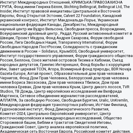
Институт Международных Отношений, КРИМСЬКА ПРАВОЗАХИСНА
ГРУПА, Фонд имени Генриха Бёлля, Stichting Bellingcat, Bellingcat Ltd, The
Insider, Институт правовой инициативы Центральной и Восточной
Европы, Фонд Открытой Эстонии, Calvert 22 Foundation, Канадский
украинский конгресс, Институт Макдональда-Лорье, Украинская
национальная федерация Канады, Декабристы, Международный
научный центр им Вудро Вильсона, Свободная пресса, Возрождение,
Всеукраинский духовный центр , Риддл, Русский антивоенный комитет в
Швеции, Проект Медуза, Фонд Андрея Сахарова, Форум свободной
России, Лига Свободных Наций, Transparеncy International, Форум
Свободных Народов ПостРоссии, Солидарность с гражданским
движением в России – Solidarus, КрымSOS, Свободный университет,
Институт государственного управления, Форум гражданского общества
Россия, Беллона, Союз жителей островов Тисима и Хабомаи, Съезд
народных депутатов, Гринпис Интернешнл, Фонд борьбы с коррупцией
Инк, Завет церквей TCCN, Агора, Всемирный фонд природы, BDR Novaja
Gazeta-Europe, Алтай проект, Образовательный дом прав человека
Чернигов, Фонд Дом Прав Человека, Белорусский дом прав человека
имени Бориса Звозскова, Дом прав человека Тбилиси, Дом прав
человека Ереван, Дом прав человека Крым, Центр дикого лосося, TVR
Studios, ТВ Дождь, Центр европейских исследований им Вилфрида
Мартенса, Сетевое объединение журналистов расследователей,
АЛЛАТРА, За свободную Россию, Свободная Бурятия, Uralic, UnKremlin,
Международная федерация транспортных рабочих, ИстЧам Финланд,
Гудзоновский институт, Фонд Демократического Развития,
Комитет-2024, Центрально-Европейский университет, Центр
восточноевропейских и международных исследований, Общество
Сторожевой башни, Библии и трактатов Свидетелей Иеговы,
Гражданский Совет, Центр анализа европейской политики,
Академическая сеть Восточная Европа, Российский комитет действия,