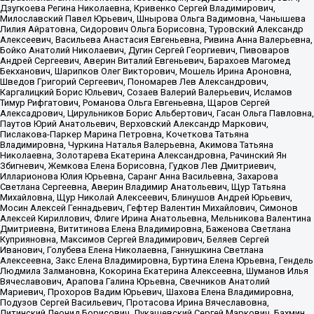
Дзугкоева Регина Николаевна, Кривенко Сергей Владимирович,
Милославский Павел Юрьевич, Шнырова Ольга Вадимовна, Чанышева
Лилия Айратовна, Сидорович Ольга Борисовна, Туровский Александр
Алексеевич, Васильева Анастасия Евгеньевна, Ривина Анна Валерьевна,
Бойко Анатолий Николаевич, Дугин Сергей Георгиевич, Пивоваров
Андрей Сергеевич, Аверин Виталий Евгеньевич, Барахоев Магомед
Бекханович, Шарипков Олег Викторович, Мошель Ирина Ароновна,
Шведов Григорий Сергеевич, Пономарев Лев Александрович,
Каргалицкий Борис Юльевич, Созаев Валерий Валерьевич, Исламов
Тимур Рифгатович, Романова Ольга Евгеньевна, Щаров Сергей
Алексадрович, Цирульников Борис Альбертович, Гасан Ольга Павловна,
Паутов Юрий Анатольевич, Верховский Александр Маркович,
Пислакова-Паркер Марина Петровна, Кочеткова Татьяна
Владимировна, Чуркина Наталья Валерьевна, Акимова Татьяна
Николаевна, Золотарева Екатерина Александровна, Рачинский Ян
Збигневич, Жемкова Елена Борисовна, Гудков Лев Дмитриевич,
Илларионова Юлия Юрьевна, Саранг Анна Васильевна, Захарова
Светлана Сергеевна, Аверин Владимир Анатольевич, Щур Татьяна
Михайловна, Щур Николай Алексеевич, Блинушов Андрей Юрьевич,
Мосин Алексей Геннадьевич, Гефтер Валентин Михайлович, Симонов
Алексей Кириллович, Флиге Ирина Анатольевна, Мельникова Валентина
Дмитриевна, Вититинова Елена Владимировна, Баженова Светлана
Куприяновна, Максимов Сергей Владимирович, Беляев Сергей
Иванович, Голубева Елена Николаевна, Ганнушкина Светлана
Алексеевна, Закс Елена Владимировна, Буртина Елена Юрьевна, Гендель
Людмила Залмановна, Кокорина Екатерина Алексеевна, Шуманов Илья
Вячеславович, Арапова Галина Юрьевна, Свечников Анатолий
Мариевич, Прохоров Вадим Юрьевич, Шахова Елена Владимировна,
Подузов Сергей Васильевич, Протасова Ирина Вячеславовна,
Литинский Леонид Борисович, Лукашевский Сергей Маркович, Бахмин