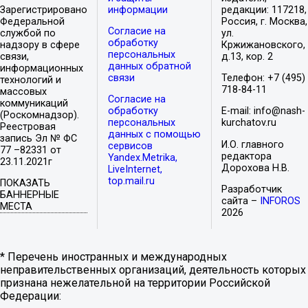
Зарегистрировано
информации
редакции: 117218,
Федеральной
Россия, г. Москва,
Согласие на
службой по
ул.
обработку
надзору в сфере
Кржижановского,
персональных
связи,
д.13, кор. 2
данных обратной
информационных
связи
Телефон: +7 (495)
технологий и
718-84-11
массовых
Согласие на
коммуникаций
обработку
E-mail: info@nash-
(Роскомнадзор).
персональных
kurchatov.ru
Реестровая
данных с помощью
запись Эл № ФС
И.О. главного
сервисов
77 –82331 от
редактора
Yandex.Metrika,
23.11.2021г
Дорохова Н.В.
LiveInternet,
top.mail.ru
ПОКАЗАТЬ
Разработчик
БАННЕРНЫЕ
сайта –
INFOROS
МЕСТА
2026
* Перечень иностранных и международных
неправительственных организаций, деятельность которых
признана нежелательной на территории Российской
Федерации: