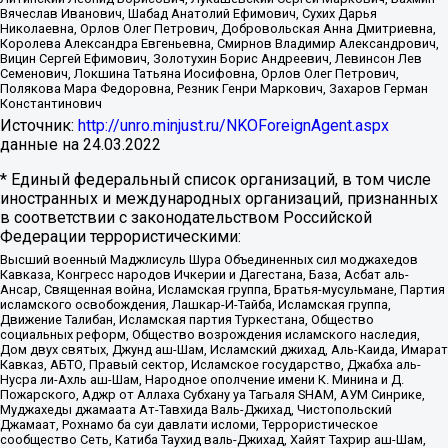
Вячеслав Иванович, Шабад Анатолий Ефимович, Сухих Дарья
Николаевна, Орлов Олег Петрович, Добровольская Анна Дмитриевна,
Королева Александра Евгеньевна, Смирнов Владимир Александрович,
Вицин Сергей Ефимович, Золотухин Борис Андреевич, Левинсон Лев
Семенович, Локшина Татьяна Иосифовна, Орлов Олег Петрович,
Полякова Мара Федоровна, Резник Генри Маркович, Захаров Герман
Константинович
Источник:
http://unro.minjust.ru/NKOForeignAgent.aspx
данные на
24.03.2022
* Единый федеральный список организаций, в том числе
иностранных и международных организаций, признанных
в соответствии с законодательством Российской
Федерации террористическими:
Высший военный Маджлисуль Шура Объединенных сил моджахедов
Кавказа, Конгресс народов Ичкерии и Дагестана, База, Асбат аль-
Ансар, Священная война, Исламская группа, Братья-мусульмане, Партия
исламского освобождения, Лашкар-И-Тайба, Исламская группа,
Движение Талибан, Исламская партия Туркестана, Общество
социальных реформ, Общество возрождения исламского наследия,
Дом двух святых, Джунд аш-Шам, Исламский джихад, Аль-Каида, Имарат
Кавказ, АБТО, Правый сектор, Исламское государство, Джабха аль-
Нусра ли-Ахль аш-Шам, Народное ополчение имени К. Минина и Д.
Пожарского, Аджр от Аллаха Субхану уа Тагьаля SHAM, АУМ Синрике,
Муджахеды джамаата Ат-Тавхида Валь-Джихад, Чистопольский
Джамаат, Рохнамо ба суи давлати исломи, Террористическое
сообщество Сеть, Катиба Таухид валь-Джихад, Хайят Тахрир аш-Шам,