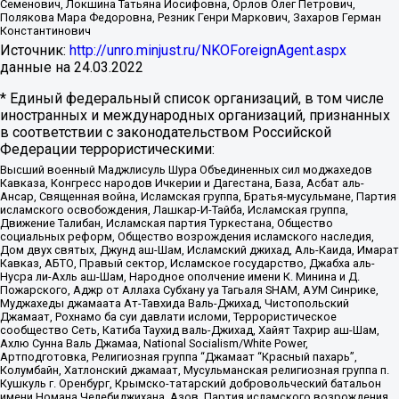
Семенович, Локшина Татьяна Иосифовна, Орлов Олег Петрович,
Полякова Мара Федоровна, Резник Генри Маркович, Захаров Герман
Константинович
Источник:
http://unro.minjust.ru/NKOForeignAgent.aspx
данные на
24.03.2022
* Единый федеральный список организаций, в том числе
иностранных и международных организаций, признанных
в соответствии с законодательством Российской
Федерации террористическими:
Высший военный Маджлисуль Шура Объединенных сил моджахедов
Кавказа, Конгресс народов Ичкерии и Дагестана, База, Асбат аль-
Ансар, Священная война, Исламская группа, Братья-мусульмане, Партия
исламского освобождения, Лашкар-И-Тайба, Исламская группа,
Движение Талибан, Исламская партия Туркестана, Общество
социальных реформ, Общество возрождения исламского наследия,
Дом двух святых, Джунд аш-Шам, Исламский джихад, Аль-Каида, Имарат
Кавказ, АБТО, Правый сектор, Исламское государство, Джабха аль-
Нусра ли-Ахль аш-Шам, Народное ополчение имени К. Минина и Д.
Пожарского, Аджр от Аллаха Субхану уа Тагьаля SHAM, АУМ Синрике,
Муджахеды джамаата Ат-Тавхида Валь-Джихад, Чистопольский
Джамаат, Рохнамо ба суи давлати исломи, Террористическое
сообщество Сеть, Катиба Таухид валь-Джихад, Хайят Тахрир аш-Шам,
Ахлю Сунна Валь Джамаа, National Socialism/White Power,
Артподготовка, Религиозная группа “Джамаат “Красный пахарь”,
Колумбайн, Хатлонский джамаат, Мусульманская религиозная группа п.
Кушкуль г. Оренбург, Крымско-татарский добровольческий батальон
имени Номана Челебиджихана, Азов, Партия исламского возрождения