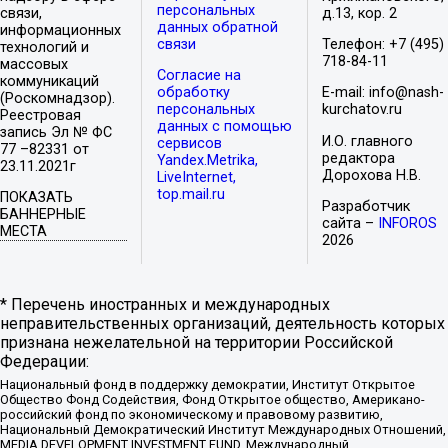
персональных
связи,
д.13, кор. 2
данных обратной
информационных
связи
Телефон: +7 (495)
технологий и
718-84-11
массовых
Согласие на
коммуникаций
обработку
E-mail: info@nash-
(Роскомнадзор).
персональных
kurchatov.ru
Реестровая
данных с помощью
запись Эл № ФС
И.О. главного
сервисов
77 –82331 от
редактора
Yandex.Metrika,
23.11.2021г
Дорохова Н.В.
LiveInternet,
top.mail.ru
ПОКАЗАТЬ
Разработчик
БАННЕРНЫЕ
сайта –
INFOROS
МЕСТА
2026
* Перечень иностранных и международных
неправительственных организаций, деятельность которых
признана нежелательной на территории Российской
Федерации:
Национальный фонд в поддержку демократии, Институт Открытое
Общество Фонд Содействия, Фонд Открытое общество, Американо-
российский фонд по экономическому и правовому развитию,
Национальный Демократический Институт Международных Отношений,
MEDIA DEVELOPMENT INVESTMENT FUND, Международный