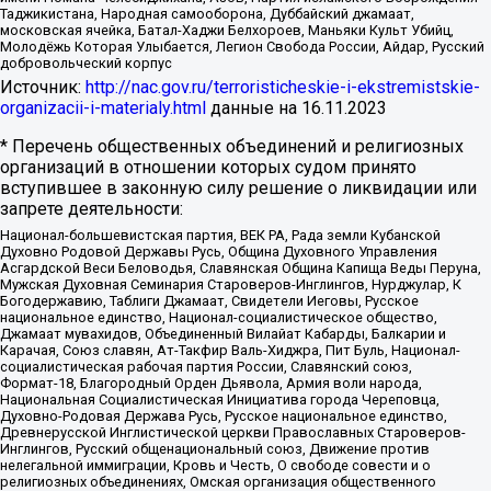
Таджикистана, Народная самооборона, Дуббайский джамаат,
московская ячейка, Батал-Хаджи Белхороев, Маньяки Культ Убийц,
Молодёжь Которая Улыбается, Легион Свобода России, Айдар, Русский
добровольческий корпус
Источник:
http://nac.gov.ru/terroristicheskie-i-ekstremistskie-
organizacii-i-materialy.html
данные на
16.11.2023
* Перечень общественных объединений и религиозных
организаций в отношении которых судом принято
вступившее в законную силу решение о ликвидации или
запрете деятельности:
Национал-большевистская партия, ВЕК РА, Рада земли Кубанской
Духовно Родовой Державы Русь, Община Духовного Управления
Асгардской Веси Беловодья, Славянская Община Капища Веды Перуна,
Мужская Духовная Семинария Староверов-Инглингов, Нурджулар, К
Богодержавию, Таблиги Джамаат, Свидетели Иеговы, Русское
национальное единство, Национал-социалистическое общество,
Джамаат мувахидов, Объединенный Вилайат Кабарды, Балкарии и
Карачая, Союз славян, Ат-Такфир Валь-Хиджра, Пит Буль, Национал-
социалистическая рабочая партия России, Славянский союз,
Формат-18, Благородный Орден Дьявола, Армия воли народа,
Национальная Социалистическая Инициатива города Череповца,
Духовно-Родовая Держава Русь, Русское национальное единство,
Древнерусской Инглистической церкви Православных Староверов-
Инглингов, Русский общенациональный союз, Движение против
нелегальной иммиграции, Кровь и Честь, О свободе совести и о
религиозных объединениях, Омская организация общественного