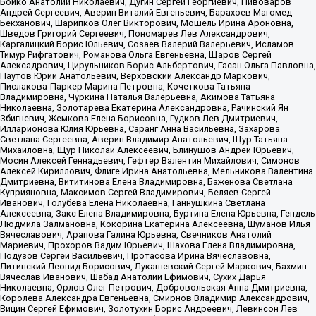
Бойко Анатолий Николаевич, Дугин Сергей Георгиевич, Пивоваров
Андрей Сергеевич, Аверин Виталий Евгеньевич, Барахоев Магомед
Бекханович, Шарипков Олег Викторович, Мошель Ирина Ароновна,
Шведов Григорий Сергеевич, Пономарев Лев Александрович,
Каргалицкий Борис Юльевич, Созаев Валерий Валерьевич, Исламов
Тимур Рифгатович, Романова Ольга Евгеньевна, Щаров Сергей
Алексадрович, Цирульников Борис Альбертович, Гасан Ольга Павловна,
Паутов Юрий Анатольевич, Верховский Александр Маркович,
Пислакова-Паркер Марина Петровна, Кочеткова Татьяна
Владимировна, Чуркина Наталья Валерьевна, Акимова Татьяна
Николаевна, Золотарева Екатерина Александровна, Рачинский Ян
Збигневич, Жемкова Елена Борисовна, Гудков Лев Дмитриевич,
Илларионова Юлия Юрьевна, Саранг Анна Васильевна, Захарова
Светлана Сергеевна, Аверин Владимир Анатольевич, Щур Татьяна
Михайловна, Щур Николай Алексеевич, Блинушов Андрей Юрьевич,
Мосин Алексей Геннадьевич, Гефтер Валентин Михайлович, Симонов
Алексей Кириллович, Флиге Ирина Анатольевна, Мельникова Валентина
Дмитриевна, Вититинова Елена Владимировна, Баженова Светлана
Куприяновна, Максимов Сергей Владимирович, Беляев Сергей
Иванович, Голубева Елена Николаевна, Ганнушкина Светлана
Алексеевна, Закс Елена Владимировна, Буртина Елена Юрьевна, Гендель
Людмила Залмановна, Кокорина Екатерина Алексеевна, Шуманов Илья
Вячеславович, Арапова Галина Юрьевна, Свечников Анатолий
Мариевич, Прохоров Вадим Юрьевич, Шахова Елена Владимировна,
Подузов Сергей Васильевич, Протасова Ирина Вячеславовна,
Литинский Леонид Борисович, Лукашевский Сергей Маркович, Бахмин
Вячеслав Иванович, Шабад Анатолий Ефимович, Сухих Дарья
Николаевна, Орлов Олег Петрович, Добровольская Анна Дмитриевна,
Королева Александра Евгеньевна, Смирнов Владимир Александрович,
Вицин Сергей Ефимович, Золотухин Борис Андреевич, Левинсон Лев