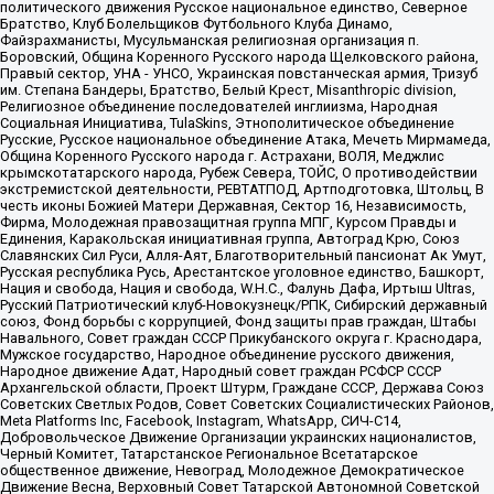
политического движения Русское национальное единство, Северное
Братство, Клуб Болельщиков Футбольного Клуба Динамо,
Файзрахманисты, Мусульманская религиозная организация п.
Боровский, Община Коренного Русского народа Щелковского района,
Правый сектор, УНА - УНСО, Украинская повстанческая армия, Тризуб
им. Степана Бандеры, Братство, Белый Крест, Misanthropic division,
Религиозное объединение последователей инглиизма, Народная
Социальная Инициатива, TulaSkins, Этнополитическое объединение
Русские, Русское национальное объединение Атака, Мечеть Мирмамеда,
Община Коренного Русского народа г. Астрахани, ВОЛЯ, Меджлис
крымскотатарского народа, Рубеж Севера, ТОЙС, О противодействии
экстремистской деятельности, РЕВТАТПОД, Артподготовка, Штольц, В
честь иконы Божией Матери Державная, Сектор 16, Независимость,
Фирма, Молодежная правозащитная группа МПГ, Курсом Правды и
Единения, Каракольская инициативная группа, Автоград Крю, Союз
Славянских Сил Руси, Алля-Аят, Благотворительный пансионат Ак Умут,
Русская республика Русь, Арестантское уголовное единство, Башкорт,
Нация и свобода, Нация и свобода, W.H.С., Фалунь Дафа, Иртыш Ultras,
Русский Патриотический клуб-Новокузнецк/РПК, Сибирский державный
союз, Фонд борьбы с коррупцией, Фонд защиты прав граждан, Штабы
Навального, Совет граждан СССР Прикубанского округа г. Краснодара,
Мужское государство, Народное объединение русского движения,
Народное движение Адат, Народный совет граждан РСФСР СССР
Архангельской области, Проект Штурм, Граждане СССР, Держава Союз
Советских Светлых Родов, Совет Советских Социалистических Районов,
Meta Platforms Inc, Facebook, Instagram, WhatsApp, СИЧ-С14,
Добровольческое Движение Организации украинских националистов,
Черный Комитет, Татарстанское Региональное Всетатарское
общественное движение, Невоград, Молодежное Демократическое
Движение Весна, Верховный Совет Татарской Автономной Советской