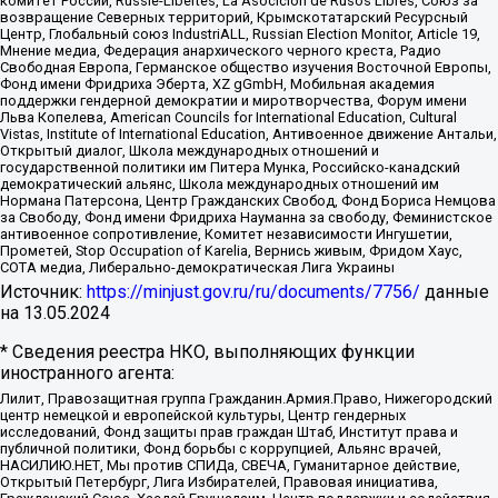
комитет России, Russie-Libertes, La Asocicion de Rusos Libres, Союз за
возвращение Северных территорий, Крымскотатарский Ресурсный
Центр, Глобальный союз IndustriALL, Russian Election Monitor, Article 19,
Мнение медиа, Федерация анархического черного креста, Радио
Свободная Европа, Германское общество изучения Восточной Европы,
Фонд имени Фридриха Эберта, XZ gGmbH, Мобильная академия
поддержки гендерной демократии и миротворчества, Форум имени
Льва Копелева, American Councils for International Education, Cultural
Vistas, Institute of International Education, Антивоенное движение Антальи,
Открытый диалог, Школа международных отношений и
государственной политики им Питера Мунка, Российско-канадский
демократический альянс, Школа международных отношений им
Нормана Патерсона, Центр Гражданских Свобод, Фонд Бориса Немцова
за Свободу, Фонд имени Фридриха Науманна за свободу, Феминистское
антивоенное сопротивление, Комитет независимости Ингушетии,
Прометей, Stop Occupation of Karelia, Вернись живым, Фридом Хаус,
СОТА медиа, Либерально-демократическая Лига Украины
Источник:
https://minjust.gov.ru/ru/documents/7756/
данные
на
13.05.2024
* Сведения реестра НКО, выполняющих функции
иностранного агента:
Лилит, Правозащитная группа Гражданин.Армия.Право, Нижегородский
центр немецкой и европейской культуры, Центр гендерных
исследований, Фонд защиты прав граждан Штаб, Институт права и
публичной политики, Фонд борьбы с коррупцией, Альянс врачей,
НАСИЛИЮ.НЕТ, Мы против СПИДа, СВЕЧА, Гуманитарное действие,
Открытый Петербург, Лига Избирателей, Правовая инициатива,