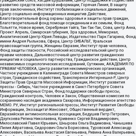
Гражданский Союз, Хасдей Ерушалаим, Центр поддержки и содействия
развитию средств массовой информации, Горячая Линия, В защиту
прав заключенных, Институт глобализации и социальных движений,
Центр социально-информационных инициатив Действие,
Благотворительный фонд охраны здоровья и защиты прав граждан,
Благотворительный фонд помощи осужденным и их семьям, Фонд
Тольятти, Новое время, Серебряная тайга, Так-Так-Так, Сова, центр Анна,
Проект Апрель, Самарская губерния, Эра здоровья, Мемориал,
Аналитический Центр Юрия Левады, Издательство Парк Гагарина, Фонд
имени Андрея Рылькова, Сфера, Центр СИБАЛЬТ, Уральская
правозащитная группа, Женщины Евразии, Институт прав человека,
Фонд защиты гласности, Российский исследовательский центр по
правам человека, Дальневосточный центр развития гражданских
инициатив и социального партнерства, Гражданское действие, Центр
независимых социологических исследований, Сутяжник, АКАДЕМИЯ ПО
ПРАВАМ ЧЕЛОВЕКА, Центр развития некоммерческих организаций,
Частное учреждение в Калининграде Совета Министров северных
стран, Гражданское содействие, Трансперенси Интернешнл-Р, Центр
Защиты Прав Средств Массовой Информации, Институт развития
прессы - Сибирь, Частное учреждение в Санкт-Петербурге Совета
Министров Северных Стран, Фонд поддержки свободы прессы,
Гражданский контроль, Человек и Закон, Общественная комиссия по
сохранению наследия академика Сахарова, Информационное агентство
МЕМО. РУ, Институт региональной прессы, Институт Развития Свободы
Информации, Экозащита!-Женсовет, Общественный вердикт,
Евразийская антимонопольная ассоциация, Бедушев Петр Петрович,
Дзугкоева Регина Николаевна, Кривенко Сергей Владимирович,
Милославский Павел Юрьевич, Шнырова Ольга Вадимовна, Чанышева
Лилия Айратовна, Сидорович Ольга Борисовна, Туровский Александр
Алексеевич, Васильева Анастасия Евгеньевна, Ривина Анна Валерьевна,