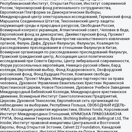
Республиканский Институт, Открытая Россия, Институт современной
России, Черноморский фонд регионального сотрудничества,
Европейская Платформа за Демократические Выборы,
Международный центр электоральных исследований, Германский фонд
Маршалла Соединенных Штатов, Тихоокеанский центр защиты
окружающей среды и природных ресурсов, Свободная Россия,
Всемирный конгресс украинцев, Атлантический совет, Человек в беде,
Европейский фонд за демократию, Джеймстаунский фонд, Прожект
Хармони, Родники дракона, Врачи против насильственного извлечения
органов, Фалунь Дафа, Друзья Фалуньгун, Фалуньгун, Коалиция по
расследованию преследования в отношении Фалуньгун в Китае,
Всемирная организация по расследованию преследований Фалуньгун,
Пражский гражданский центр, Ассоциация школ политических
исследований при Совете Европы, Центр либеральной современности,
Форум русскоязычных европейцев, Немецко-русский обмен, Бард
колледж, Европейский выбор, Фонд Ходорковского, Оксфордский
российский фонд, Фонд Будущее России, Компания свободы
информации, Проект Медиа, Международное партнерство за права
человека, Духовное Управление Евангельских Христиан Украинской
Христианской Церкви, Новое Поколение, Духовное Учебное Заведение
Международный Библейский Колледж, Международное христианское
движение, Всемирный Институт Саентологических Предприятий,
Церковь Духовной Технологии, Европейская сеть организаций по
наблюдению за выборами, Республика Польша, СВОБОДНЫЙ ИДЕЛЬ-
УРАЛ, Ассоциация развития журналистики, IStories fonds, Королевский
Институт Международных Отношений, КРИМСЬКА ПРАВОЗАХИСНА
ГРУПА, Фонд имени Генриха Бёлля, Stichting Bellingcat, Bellingcat Ltd, The
Insider, Институт правовой инициативы Центральной и Восточной
Европы, Фонд Открытой Эстонии, Calvert 22 Foundation, Канадский
украинский конгресс, Институт Макдональда-Лорье, Украинская