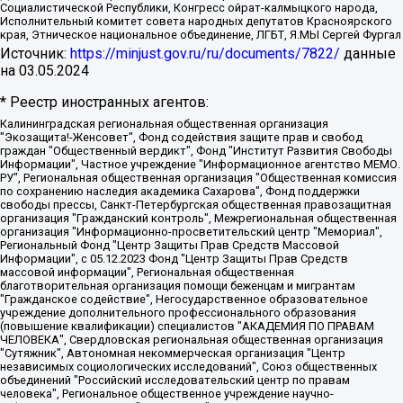
Социалистической Республики, Конгресс ойрат-калмыцкого народа,
Исполнительный комитет совета народных депутатов Красноярского
края, Этническое национальное объединение, ЛГБТ, Я.МЫ Сергей Фургал
Источник:
https://minjust.gov.ru/ru/documents/7822/
данные
на
03.05.2024
* Реестр иностранных агентов:
Калининградская региональная общественная организация "Экозащита!-Женсовет", Фонд содействия защите прав и свобод граждан "Общественный вердикт", Фонд "Институт Развития Свободы Информации", Частное учреждение "Информационное агентство МЕМО. РУ", Региональная общественная организация "Общественная комиссия по сохранению наследия академика Сахарова", Фонд поддержки свободы прессы, Санкт-Петербургская общественная правозащитная организация "Гражданский контроль", Межрегиональная общественная организация "Информационно-просветительский центр "Мемориал", Региональный Фонд "Центр Защиты Прав Средств Массовой Информации", с 05.12.2023 Фонд "Центр Защиты Прав Средств массовой информации", Региональная общественная благотворительная организация помощи беженцам и мигрантам "Гражданское содействие", Негосударственное образовательное учреждение дополнительного профессионального образования (повышение квалификации) специалистов "АКАДЕМИЯ ПО ПРАВАМ ЧЕЛОВЕКА", Свердловская региональная общественная организация "Сутяжник", Автономная некоммерческая организация "Центр независимых социологических исследований", Союз общественных объединений "Российский исследовательский центр по правам человека", Региональное общественное учреждение научно-информационный центр "МЕМОРИАЛ", Некоммерческая организация "Фонд защиты гласности", Автономная некоммерческая организация "Институт прав человека", Городская общественная организация "Екатеринбургское общество "МЕМОРИАЛ", Городская общественная организация "Рязанское историко-просветительское и правозащитное общество "Мемориал" (Рязанский Мемориал), Челябинский региональный орган общественной самодеятельности – женское общественное объединение "Женщины Евразии", Челябинский региональный орган общественной самодеятельности "Уральская правозащитная группа", Фонд содействия защите здоровья и социальной справедливости имени Андрея Рылькова, Автономная Некоммерческая Организация "Аналитический Центр Юрия Левады", Автономная некоммерческая организация социальной поддержки населения "Проект Апрель", Региональная общественная организация помощи женщинам и детям, находящимся в кризисной ситуации "Информационно-методический центр "Анна", Фонд содействия развитию массовых коммуникаций и правовому просвещению "Так-так-Так", Фонд содействия устойчивому развитию "Серебряная тайга", Свердловский региональный общественный фонд социальных проектов "Новое время", "Idel.Реалии", Кавказ.Реалии, Крым.Реалии, Телеканал Настоящее Время, Татаро-башкирская служба Радио Свобода (Azatliq Radiosi), Радио Свободная Европа/Радио Свобода (PCE/PC), "Сибирь.Реалии", "Фактограф", Благотворительный фонд помощи осужденным и их семьям, Автономная некоммерческая организация "Институт глобализации и социальных движений", Фонд "В защиту прав заключенных", Частное учреждение "Центр поддержки и содействия развитию средств массовой информации", Пензенский региональный общественный благотворительный фонд "Гражданский союз", "Север.Реалии", Некоммерческая организация Фонд "Правовая инициатива", Общество с ограниченной ответственностью "Радио Свободная Европа/Радио Свобода", Чешское информационное агентство "MEDIUM-ORIENT", Красноярская региональная общественная организация "Мы против СПИДа", Камалягин Денис Николаевич, Маркелов Сергей Евгеньевич, Пономарев Лев Александрович, Савицкая Людмила Алексеевна, Автономная некоммерческая организация "Центр по работе с проблемой насилия "НАСИЛИЮ.НЕТ", Межрегиональный профессиональный союз работников здравоохранения "Альянс врачей", Юридическое лицо, зарегистрированное в Латвийской Республике, SIA "Medusa Project" (регистрационный номер 40103797863, дата регистрации 10.06.2014), Некоммерческая организация "Фонд по борьбе с коррупцией", Автономная некоммерческая организация "Институт права и публичной политики", Баданин Роман Сергеевич, Гликин Максим Александрович, Железнова Мария Михайловна, Лукьянова Юлия Сергеевна, Маетная Елизавета Витальевна, Маняхин Петр Борисович, Чуракова Ольга Владимировна, Ярош Юлия Петровна, Юридическое лицо "The Insider SIA", зарегистрированное в Риге, Латвийская Республика (дата регистрации 26.06.2015), являющееся администратором доменного имени интернет-издания "The Insider SIA", https://theins.ru, Постернак Алексей Евгеньевич, Рубин Михаил Аркадьевич, Анин Роман Александрович, Юридическое лицо Istories fonds, зарегистрированное в Латвийской Республике (регистрационный номер 50008295751, дата регистрации 24.02.2020), Великовский Дмитрий Александрович, Долинина Ирина Николаевна, Мароховская Алеся Алексеевна, Шлейнов Роман Юрьевич, Шмагун Олеся Валентиновна, Общество с ограниченной ответственностью "Альтаир 2021", Общество с ограниченной ответственностью "Вега 2021", Общество с ограниченной ответственностью "Главный редактор 2021", Общество с ограниченной ответственностью "Ромашки монолит", Важенков Артем Валерьевич, Ивановская областная общественная организация "Центр гендерных исследований", Гурман Юрий Альбертович, Медиапроект "ОВД-Инфо", Егоров Владимир Владимирович, Жилинский Владимир Александрович, Общество с ограниченной ответственностью "ЗП", Иванова София Юрьевна, Карезина Инна Павловна, Кильтау Екатерина Викторовна, Петров Алексей Викторович, Пискунов Сергей Евгеньевич, Смирнов Сергей Сергеевич, Тихонов Михаил Сергеевич, Общество с ограниченной ответственностью "ЖУРНАЛИСТ-ИНОСТРАННЫЙ АГЕНТ", Арапова Галина Юрьевна, Вольтская Татьяна Анатольевна, Американская компания "Mason G.E.S. Anonymous Foundation" (США), являющаяся владельцем интернет-издания https://mnews.world/, Компания "Stichting Bellingcat", зарегистрированная в Нидерландах (дата регистрации 11.07.2018), Захаров Андрей Вячеславович, Клепиковская Екатерина Дмитриевна, Общество с ограниченной ответственностью "МЕМО", Перл Роман Александрович, Симонов Евгений Алексеевич, Соловьева Елена Анатольевна, Сотников Даниил Владимирович, Сурначева Елизавета Дмитриевна, Автономная некоммерческая организация по защите прав человека и информированию населения "Якутия – Наше Мнение", Общество с ограниченной ответственностью "Москоу диджитал медиа", с 26.01.2023 Общество с ограниченной ответственностью "Чайка Белые сады", Ветошкина Валерия Валерьевна, Заговора Максим Александрович, Межрегиональное общественное движение "Российская ЛГБТ - сеть", Оленичев Максим Владимирович, Павлов Иван Юрьевич, Скворцова Елена Сергеевна, Общество с ограниченной ответственностью "Как бы инагент", Кочетков Игорь Викторович, Общество с ограниченной ответственностью "Честные выборы", Еланчик Олег Александрович, Общество с ограниченной ответственностью "Нобелевский призыв", Гималова Регина Эмилевна, Григорьев Андрей Валерьевич, Григорьева Алина Александровна, Ассоциация по содействию защите прав призывников, альтернативнослужащих и военнослужащих "Правозащитная группа "Гражданин.Армия.Право", Хисамова Регина Фаритовна, Автономная некоммерческая организация по реализации социально-правовых программ "Лилит", Дальневосточное общественное движение "Маяк", Санкт-Петербургская ЛГБТ-инициативная группа "Выход", Инициативная группа ЛГБТ+ "Реверс", Алексеев Андрей Викторович, Бекбулатова Таисия Львовна, Беляев Иван Михайлович, Владыкина Елена Сергеевна, Гельман Марат Александрович, Никульшина Вероника Юрьевна, Толоконникова Надежда Андреевна, Шендерович Виктор Анатольевич, Общество с ограниченной ответственностью "Данное сообщение", Общество с ограниченной ответственностью Издательский дом "Новая глава", Айнбиндер Александра Александровна, Московский комьюнити-центр для ЛГБТ+инициатив, Благотворительный фонд развития филантропии, Deutsche Welle (Германия, Kurt-Schumacher-Strasse 3, 53113 Bonn), Борзунова Мария Михайловна, Воробьев Виктор Викторович, Голубева Анна Львовна, Константинова Алла Михайловна, Малкова Ирина Владимировна, Мурадов Мурад Абдулгалимович, Осетинская Елизавета Николаевна, Понасенков Евгений Николаевич, Ганапольский Матвей Юрьевич, Киселев Евгений Алексеевич, Борухович Ирина Григорьевна, Дремин Иван Тимофеевич, Дубровский Дмитрий Викторович, Красноярская региональная общественная организация поддержки и развития альтернативных образовательных технологий и межкультурных коммуникаций "ИНТЕРРА", Маяковская Екатерина Алексеевна, Фейгин Марк Захарович, Филимонов Андрей Викторович, Дзугкоева Регина Николаевна, Доброхотов Роман Александрович, Дудь Юрий Александрович, Елкин Сергей Владимирович, Кругликов Кирилл Игоревич, Сабунаева Мария Леонидовна, Семенов Алексей Владимирович, Шаинян Карен Багратович, Шульман Екатерина Михайловна, Асафьев Артур Валерьевич, Вахштайн Виктор Семенович, Венедиктов Алексей Алексеевич, Лушникова Екатерина Евгеньевна, Волков Леонид Михайлович, Невзоров Александр Глебович, Пархоменко Сергей Борисович, Сироткин Ярослав Николаевич, Кара-Мурза Владимир Владимирович, Баранова Наталья Владимировна, Гозман Леонид Яковлевич, Кагарлицкий Борис Юльевич, Климарев Михаил Валерьевич, Милов Владимир Станиславович, Автономная некоммерческая организация Краснодарский центр современного искусства "Типография", Моргенштерн Алишер Тагирович, Соболь Любовь Эдуардовна, Общество с ограниченной ответственностью "ЛИЗА НОРМ", Каспаров Гарри Кимович, Ходорковский Михаил Борисович, Общество с ограниченной ответственностью "Апрельские тезисы", Данилович Ирина Брониславовна, Кашин Олег Владимирович, Петров Николай Владимирович, Пивоваров Алексей Владимирович, Соколов Михаил Владимирович, Цветкова Юлия Владимировна, Чичваркин Евгений Александрович, Комитет против пыток/Команда против пыток, Общество с ограниченной ответственностью "Первый научный", Общество с ограниченной ответственностью "Вертолет и ко", Белоцерковская Вероника Борисовна, Кац Максим Евгеньевич, Лазарева Татьяна Юрьевна, Шаведдинов Руслан Табризович, Яшин Илья Валерьевич, Общество с ограниченной ответственностью "Иноагент ААВ", Алешковский Дмитрий Петрович, Альбац Евгения Марковна, Быков Дмитрий Львович, Галямина Юлия Евгеньевна, Лойко Сергей Леонидович, Мартынов Кирилл Константинович, Медведев Сергей Александрович, Крашенинников Федор Геннадиевич, Гордеева Катерина Вл