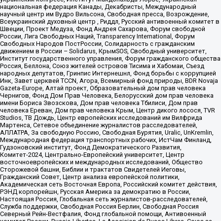
национальная федерация Канады, Декабристы, Международный
научный центр им Вудро Вильсона, Свободная пресса, Возрождение,
Всеукраинский духовный центр , Риддл, Русский антивоенный комитет в
Швеции, Проект Медуза, Фонд Андрея Сахарова, Форум свободной
России, Лига Свободных Наций, Transparеncy International, Форум
Свободных Народов ПостРоссии, Солидарность с гражданским
движением в России – Solidarus, КрымSOS, Свободный университет,
Институт государственного управления, Форум гражданского общества
Россия, Беллона, Союз жителей островов Тисима и Хабомаи, Съезд
народных депутатов, Гринпис Интернешнл, Фонд борьбы с коррупцией
Инк, Завет церквей TCCN, Агора, Всемирный фонд природы, BDR Novaja
Gazeta-Europe, Алтай проект, Образовательный дом прав человека
Чернигов, Фонд Дом Прав Человека, Белорусский дом прав человека
имени Бориса Звозскова, Дом прав человека Тбилиси, Дом прав
человека Ереван, Дом прав человека Крым, Центр дикого лосося, TVR
Studios, ТВ Дождь, Центр европейских исследований им Вилфрида
Мартенса, Сетевое объединение журналистов расследователей,
АЛЛАТРА, За свободную Россию, Свободная Бурятия, Uralic, UnKremlin,
Международная федерация транспортных рабочих, ИстЧам Финланд,
Гудзоновский институт, Фонд Демократического Развития,
Комитет-2024, Центрально-Европейский университет, Центр
восточноевропейских и международных исследований, Общество
Сторожевой башни, Библии и трактатов Свидетелей Иеговы,
Гражданский Совет, Центр анализа европейской политики,
Академическая сеть Восточная Европа, Российский комитет действия,
РЭНД корпорейшн, Русская Америка за демократию в России,
Настоящая Россия, Глобальная сеть журналистов-расследователей,
Служба поддержки, Свободная Россия Берлин, Свободная Россия
Северный Рейн-Вестфалия, Фонд глобальной помощи, Антивоенный