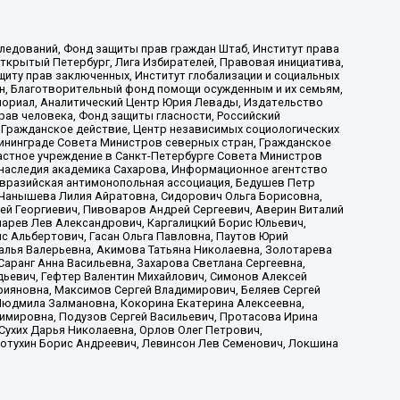
ледований, Фонд защиты прав граждан Штаб, Институт права
Открытый Петербург, Лига Избирателей, Правовая инициатива,
иту прав заключенных, Институт глобализации и социальных
н, Благотворительный фонд помощи осужденным и их семьям,
Мемориал, Аналитический Центр Юрия Левады, Издательство
рав человека, Фонд защиты гласности, Российский
 Гражданское действие, Центр независимых социологических
ининграде Совета Министров северных стран, Гражданское
астное учреждение в Санкт-Петербурге Совета Министров
 наследия академика Сахарова, Информационное агентство
Евразийская антимонопольная ассоциация, Бедушев Петр
 Чанышева Лилия Айратовна, Сидорович Ольга Борисовна,
гей Георгиевич, Пивоваров Андрей Сергеевич, Аверин Виталий
марев Лев Александрович, Каргалицкий Борис Юльевич,
с Альбертович, Гасан Ольга Павловна, Паутов Юрий
алья Валерьевна, Акимова Татьяна Николаевна, Золотарева
аранг Анна Васильевна, Захарова Светлана Сергеевна,
дьевич, Гефтер Валентин Михайлович, Симонов Алексей
рияновна, Максимов Сергей Владимирович, Беляев Сергей
 Людмила Залмановна, Кокорина Екатерина Алексеевна,
имировна, Подузов Сергей Васильевич, Протасова Ирина
Сухих Дарья Николаевна, Орлов Олег Петрович,
отухин Борис Андреевич, Левинсон Лев Семенович, Локшина