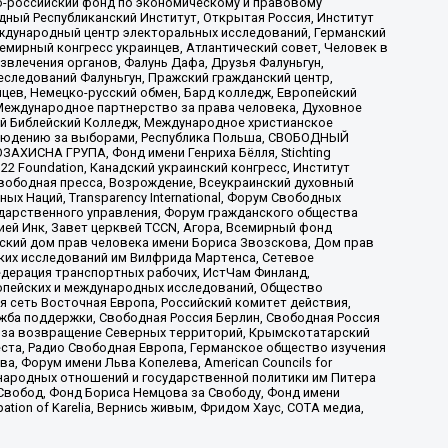
-российский фонд по экономическому и правовому
ый Республиканский Институт, Открытая Россия, Институт
ждународный центр электоральных исследований, Германский
мирный конгресс украинцев, Атлантический совет, Человек в
звлечения органов, Фалунь Дафа, Друзья Фалуньгун,
еследований Фалуньгун, Пражский гражданский центр,
цев, Немецко-русский обмен, Бард колледж, Европейский
Международное партнерство за права человека, Духовное
ый Библейский Колледж, Международное христианское
аблюдению за выборами, Республика Польша, СВОБОДНЫЙ
АХИСНА ГРУПА, Фонд имени Генриха Бёлля, Stichting
t 22 Foundation, Канадский украинский конгресс, Институт
вободная пресса, Возрождение, Всеукраинский духовный
х Наций, Transparеncy International, Форум Свободных
ударственного управления, Форум гражданского общества
ией Инк, Завет церквей TCCN, Агора, Всемирный фонд
сский дом прав человека имени Бориса Звозскова, Дом прав
ских исследований им Вилфрида Мартенса, Сетевое
едерация транспортных рабочих, ИстЧам Финланд,
ропейских и международных исследований, Общество
я сеть Восточная Европа, Российский комитет действия,
жба поддержки, Свободная Россия Берлин, Свободная Россия
оюз за возвращение Северных территорий, Крымскотатарский
 креста, Радио Свободная Европа, Германское общество изучения
 Форум имени Льва Копелева, American Councils for
международных отношений и государственной политики им Питера
Свобод, Фонд Бориса Немцова за Свободу, Фонд имени
ion of Karelia, Вернись живым, Фридом Хаус, СОТА медиа,