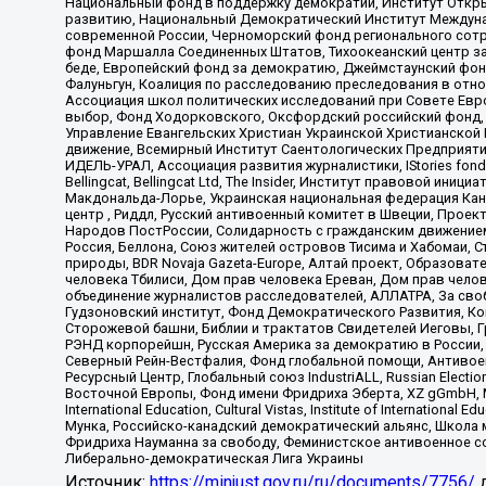
Национальный фонд в поддержку демократии, Институт Откр
развитию, Национальный Демократический Институт Междуна
современной России, Черноморский фонд регионального сот
фонд Маршалла Соединенных Штатов, Тихоокеанский центр за
беде, Европейский фонд за демократию, Джеймстаунский фонд
Фалуньгун, Коалиция по расследованию преследования в отно
Ассоциация школ политических исследований при Совете Евр
выбор, Фонд Ходорковского, Оксфордский российский фонд, 
Управление Евангельских Христиан Украинской Христианской
движение, Всемирный Институт Саентологических Предприяти
ИДЕЛЬ-УРАЛ, Ассоциация развития журналистики, IStories fo
Bellingcat, Bellingcat Ltd, The Insider, Институт правовой ин
Макдональда-Лорье, Украинская национальная федерация Кан
центр , Риддл, Русский антивоенный комитет в Швеции, Проект
Народов ПостРоссии, Солидарность с гражданским движением 
Россия, Беллона, Союз жителей островов Тисима и Хабомаи, 
природы, BDR Novaja Gazeta-Europe, Алтай проект, Образова
человека Тбилиси, Дом прав человека Ереван, Дом прав челов
объединение журналистов расследователей, АЛЛАТРА, За своб
Гудзоновский институт, Фонд Демократического Развития, К
Сторожевой башни, Библии и трактатов Свидетелей Иеговы, Г
РЭНД корпорейшн, Русская Америка за демократию в России, 
Северный Рейн-Вестфалия, Фонд глобальной помощи, Антивоенн
Ресурсный Центр, Глобальный союз IndustriALL, Russian Electi
Восточной Европы, Фонд имени Фридриха Эберта, XZ gGmbH, М
International Education, Cultural Vistas, Institute of Intern
Мунка, Российско-канадский демократический альянс, Школа
Фридриха Науманна за свободу, Феминистское антивоенное соп
Либерально-демократическая Лига Украины
Источник:
https://minjust.gov.ru/ru/documents/7756/
д