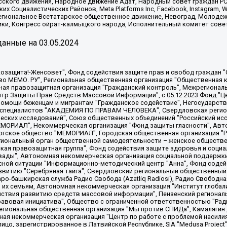
сского движения, Народное движение Адат, Народный совет граждан РС
х Социалистических Районов, Meta Platforms Inc, Facebook, Instagram
Региональное Всетатарское общественное движение, Невоград, Молоде
ки, Конгресс ойрат-калмыцкого народа, Исполнительный комитет сове
анные на
03.05.2024
 "Мы против СПИДа", Камалягин Денис Николаевич, Маркелов Сергей Евгеньевич, Пономарев Лев Александрович, Савицкая Людмила Алексеевна, Автономная некоммерческая организация "Центр по работе с проблемой насилия "НАСИЛИЮ.НЕТ", Межрегиональный профессиональный союз работников здравоохранения "Альянс врачей", Юридическое лицо, зарегистрированное в Латвийской Республике, SIA "Medusa Project" (регистрационный номер 40103797863, дата регистрации 10.06.2014), Некоммерческая организация "Фонд по борьбе с коррупцией", Автономная некоммерческая организация "Институт права и публичной политики", Баданин Роман Сергеевич, Гликин Максим Александрович, Железнова Мария Михайловна, Лукьянова Юлия Сергеевна, Маетная Елизавета Витальевна, Маняхин Петр Борисович, Чуракова Ольга Владимировна, Ярош Юлия Петровна, Юридическое лицо "The Insider SIA", зарегистрированное в Риге, Латвийская Республика (дата регистрации 26.06.2015), являющееся администратором доменного имени интернет-издания "The Insider SIA", https://theins.ru, Постернак Алексей Евгеньевич, Рубин Михаил Аркадьевич, Анин Роман Александрович, Юридическое лицо Istories fonds, зарегистрированное в Латвийской Республике (регистрационный номер 50008295751, дата регистрации 24.02.2020), Великовский Дмитрий Александрович, Долинина Ирина Николаевна, Мароховская Алеся Алексеевна, Шлейнов Роман Юрьевич, Шмагун Олеся Валентиновна, Общество с ограниченной ответственностью "Альтаир 2021", Общество с ограниченной ответственностью "Вега 2021", Общество с ограниченной ответственностью "Главный редактор 2021", Общество с ограниченной ответственностью "Ромашки монолит", Важенков Артем Валерьевич, Ивановская областная общественная организация "Центр гендерных исследований", Гурман Юрий Альбертович, Медиапроект "ОВД-Инфо", Егоров Владимир Владимирович, Жилинский Владимир Александрович, Общество с ограниченной ответственностью "ЗП", Иванова София Юрьевна, Карезина Инна Павловна, Кильтау Екатерина Викторовна, Петров Алексей Викторович, Пискунов Сергей Евгеньевич, Смирнов Сергей Сергеевич, Тихонов Михаил Сергеевич, Общество с ограниченной ответственностью "ЖУРНАЛИСТ-ИНОСТРАННЫЙ АГЕНТ", Арапова Галина Юрьевна, Вольтская Татьяна Анатольевна, Американская компания "Mason G.E.S. Anonymous Foundation" (США), являющаяся владельцем интернет-издания https://mnews.world/, Компания "Stichting Bellingcat", зарегистрированная в Нидерландах (дата регистрации 11.07.2018), Захаров Андрей Вячеславович, Клепиковская Екатерина Дмитриевна, Общество с ограниченной ответственностью "МЕМО", Перл Роман Александрович, Симонов Евгений Алексеевич, Соловьева Елена Анатольевна, Сотников Даниил Владимирович, Сурначева Елизавета Дмитриевна, Автономная некоммерческая организация по защите прав человека и информированию населения "Якутия – Наше Мнение", Общество с ограниченной ответственностью "Москоу диджитал медиа", с 26.01.2023 Общество с ограниченной ответственностью "Чайка Белые сады", Ветошкина Валерия Валерьевна, Заговора Максим Александрович, Межрегиональное общественное движение "Российская ЛГБТ - сеть", Оленичев Максим Владимирович, Павлов Иван Юрьевич, Скворцова Елена Сергеевна, Общество с ограниченной ответственностью "Как бы инагент", Кочетков Игорь Викторович, Общество с ограниченной ответственностью "Честные выборы", Еланчик Олег Александрович, Общество с ограниченной ответственностью "Нобелевский призыв", Гималова Регина Эмилевна, Григорьев Андрей Валерьевич, Григорьева Алина Александровна, Ассоциация по содействию защите прав призывников, альтернативнослужащих и военнослужащих "Правозащитная группа "Гражданин.Армия.Право", Хисамова Регина Фаритовна, Автономная некоммерческая организация по реализации социально-правовых программ "Лилит"