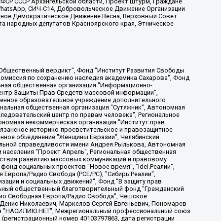
ФСР СССР Архангельской области, Проект Штурм, Граждане
, WhatsApp, СИЧ-С14, Добровольческое Движение Организации
жное Демократическое Движение Весна, Верховный Совет
та народных депутатов Красноярского края, Этническое
, Дальневосточное общественное движение "Маяк", Санкт-Петербургская ЛГБТ-инициативная группа "Выход", Инициативная группа ЛГБТ+ "Реверс", Алексеев Андрей Викторович, Бекбулатова Таисия Львовна, Беляев Иван Михайлович, Владыкина Елена Сергеевна, Гельман Марат Александрович, Никульшина Вероника Юрьевна, Толоконникова Надежда Андреевна, Шендерович Виктор Анатольевич, Общество с ограниченной ответственностью "Данное сообщение", Общество с ограниченной ответственностью Издательский дом "Новая глава", Айнбиндер Александра Александровна, Московский комьюнити-центр для ЛГБТ+инициатив, Благотворительный фонд развития филантропии, Deutsche Welle (Германия, Kurt-Schumacher-Strasse 3, 53113 Bonn), Борзунова Мария Михайловна, Воробьев Виктор Викторович, Голубева Анна Львовна, Константинова Алла Михайловна, Малкова Ирина Владимировна, Мурадов Мурад Абдулгалимович, Осетинская Елизавета Николаевна, Понасенков Евгений Николаевич, Ганапольский Матвей Юрьевич, Киселев Евгений Алексеевич, Борухович Ирина Григорьевна, Дремин Иван Тимофеевич, Дубровский Дмитрий Викторович, Красноярская региональная общественная организация поддержки и развития альтернативных образовательных технологий и межкультурных коммуникаций "ИНТЕРРА", Маяковская Екатерина Алексеевна, Фейгин Марк Захарович, Филимонов Андрей Викторович, Дзугкоева Регина Николаевна, Доброхотов Роман Александрович, Дудь Юрий Александрович, Елкин Сергей Владимирович, Кругликов Кирилл Игоревич, Сабунаева Мария Леонидовна, Семенов Алексей Владимирович, Шаинян Карен Багратович, Шульман Екатерина Михайловна, Асафьев Артур Валерьевич, Вахштайн Виктор Семенович, Венедиктов Алексей Алексеевич, Лушникова Екатерина Евгеньевна, Волков Леонид Михайлович, Невзоров Александр Глебович, Пархоменко Сергей Борисович, Сироткин Ярослав Николаевич, Кара-Мурза Владимир Владимирович, Баранова Наталья Владимировна, Гозман Леонид Яковлевич, Кагарлицкий Борис Юльевич, Климарев Михаил Валерьевич, Милов Владимир Станиславович, Автономная некоммерческая организация Краснодарский центр современного искусства "Типография", Моргенштерн Алишер Тагирович, Соболь Любовь Эдуардовна, Общество с ограниченной ответственностью "ЛИЗА НОРМ", Каспаров Гарри Кимович, Ходорковский Михаил Борисович, Общество с ограниченной ответственностью "Апрельские тезисы", Данилович Ирина Брониславовна, Кашин Олег Владимирович, Петров Николай Владимирович, Пивоваров Алексей Владимирович, Соколов Михаил Владимирович, Цветкова Юлия Владимировна, Чичваркин Евгений Александрович, Комитет против пыток/Команда против пыток, Общество с ограниченной ответственностью "Первый научный", Общество с ограниченной ответственностью "Вертолет и ко", Белоцерковская Вероника Борисовна, Кац Максим Евгеньевич, Лазарева Татьяна Юрьевна, Шаведдинов Руслан Табризович, Яшин Илья Валерьевич, Общество с ограниченной ответственностью "Иноагент ААВ", Алешковский Дмитрий Петрович, Альбац Евгения Марковна, Быков Дмитрий Львович, Галямина Юлия Евгеньевна, Лойко Сергей Леонидович, Мартынов Кирилл Константинович, Медведев Сергей Александрович, Крашенинников Федор Геннадиевич, Гордеева Катерина Вл