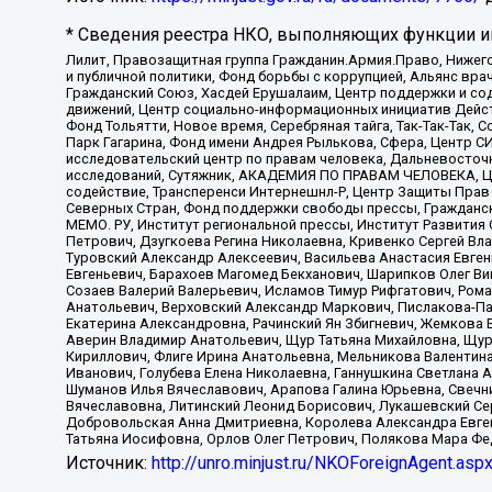
* Сведения реестра НКО, выполняющих функции ин
Лилит, Правозащитная группа Гражданин.Армия.Право, Нижего
и публичной политики, Фонд борьбы с коррупцией, Альянс вр
Гражданский Союз, Хасдей Ерушалаим, Центр поддержки и сод
движений, Центр социально-информационных инициатив Дейс
Фонд Тольятти, Новое время, Серебряная тайга, Так-Так-Так,
Парк Гагарина, Фонд имени Андрея Рылькова, Сфера, Центр С
исследовательский центр по правам человека, Дальневосточн
исследований, Сутяжник, АКАДЕМИЯ ПО ПРАВАМ ЧЕЛОВЕКА, Це
содействие, Трансперенси Интернешнл-Р, Центр Защиты Прав
Северных Стран, Фонд поддержки свободы прессы, Гражданск
МЕМО. РУ, Институт региональной прессы, Институт Развити
Петрович, Дзугкоева Регина Николаевна, Кривенко Сергей В
Туровский Александр Алексеевич, Васильева Анастасия Евген
Евгеньевич, Барахоев Магомед Бекханович, Шарипков Олег В
Созаев Валерий Валерьевич, Исламов Тимур Рифгатович, Рома
Анатольевич, Верховский Александр Маркович, Пислакова-Па
Екатерина Александровна, Рачинский Ян Збигневич, Жемкова 
Аверин Владимир Анатольевич, Щур Татьяна Михайловна, Щур
Кириллович, Флиге Ирина Анатольевна, Мельникова Валентин
Иванович, Голубева Елена Николаевна, Ганнушкина Светлана 
Шуманов Илья Вячеславович, Арапова Галина Юрьевна, Свечн
Вячеславовна, Литинский Леонид Борисович, Лукашевский Се
Добровольская Анна Дмитриевна, Королева Александра Евген
Татьяна Иосифовна, Орлов Олег Петрович, Полякова Мара Фе
Источник:
http://unro.minjust.ru/NKOForeignAgent.asp