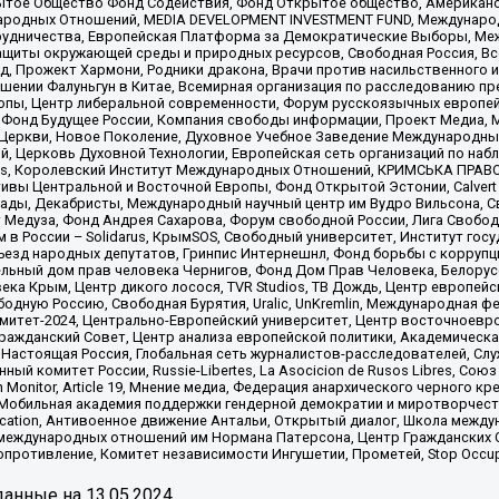
ытое Общество Фонд Содействия, Фонд Открытое общество, Американо
родных Отношений, MEDIA DEVELOPMENT INVESTMENT FUND, Международн
рудничества, Европейская Платформа за Демократические Выборы, Ме
щиты окружающей среды и природных ресурсов, Свободная Россия, Все
, Прожект Хармони, Родники дракона, Врачи против насильственного и
шении Фалуньгун в Китае, Всемирная организация по расследованию пр
опы, Центр либеральной современности, Форум русскоязычных европей
Фонд Будущее России, Компания свободы информации, Проект Медиа, 
 Церкви, Новое Поколение, Духовное Учебное Заведение Международн
й, Церковь Духовной Технологии, Европейская сеть организаций по н
nds, Королевский Институт Международных Отношений, КРИМСЬКА ПРАВОЗ
ициативы Центральной и Восточной Европы, Фонд Открытой Эстонии, Calver
ады, Декабристы, Международный научный центр им Вудро Вильсона, С
 Медуза, Фонд Андрея Сахарова, Форум свободной России, Лига Свободны
в России – Solidarus, КрымSOS, Свободный университет, Институт гос
Съезд народных депутатов, Гринпис Интернешнл, Фонд борьбы с коррупц
тельный дом прав человека Чернигов, Фонд Дом Прав Человека, Белору
ека Крым, Центр дикого лосося, TVR Studios, ТВ Дождь, Центр европей
одную Россию, Свободная Бурятия, Uralic, UnKremlin, Международная ф
омитет-2024, Центрально-Европейский университет, Центр восточноев
ражданский Совет, Центр анализа европейской политики, Академическа
Настоящая Россия, Глобальная сеть журналистов-расследователей, Слу
ый комитет России, Russie-Libertes, La Asocicion de Rusos Libres, С
on Monitor, Article 19, Мнение медиа, Федерация анархического черного
обильная академия поддержки гендерной демократии и миротворчества,
ational Education, Антивоенное движение Антальи, Открытый диалог, Школа 
 международных отношений им Нормана Патерсона, Центр Гражданских 
ротивление, Комитет независимости Ингушетии, Прометей, Stop Occupat
анные на
13.05.2024