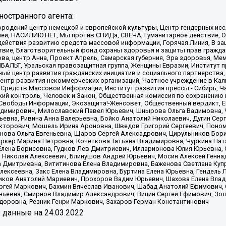
остранного агента:
родский центр немецкой и европейской культуры, Центр гендерных исс
ачей, НАСИЛИЮ.НЕТ, Мы против СПИДа, СВЕЧА, Гуманитарное действие, 
ействия развитию средств массовой информации, Горячая Линия, В защ
твие, Благотворительный фонд охраны здоровья и защиты прав гражда
 Сова, центр Анна, Проект Апрель, Самарская губерния, Эра здоровья, 
ИБАЛЬТ, Уральская правозащитная группа, Женщины Евразии, Институт п
ый центр развития гражданских инициатив и социального партнерства,
нтр развития некоммерческих организаций, Частное учреждение в Кал
 Средств Массовой Информации, Институт развития прессы - Сибирь, Ч
ий контроль, Человек и Закон, Общественная комиссия по сохранению
я Свободы Информации, Экозащита!-Женсовет, Общественный вердикт, 
ладимирович, Милославский Павел Юрьевич, Шнырова Ольга Вадимовна,
ьевна, Ривина Анна Валерьевна, Бойко Анатолий Николаевич, Дугин Сер
икторович, Мошель Ирина Ароновна, Шведов Григорий Сергеевич, Поно
нова Ольга Евгеньевна, Щаров Сергей Алексадрович, Цирульников Бори
ркер Марина Петровна, Кочеткова Татьяна Владимировна, Чуркина Нат
Елена Борисовна, Гудков Лев Дмитриевич, Илларионова Юлия Юрьевна, С
 Николай Алексеевич, Блинушов Андрей Юрьевич, Мосин Алексей Генна
а Дмитриевна, Вититинова Елена Владимировна, Баженова Светлана Куп
Алексеевна, Закс Елена Владимировна, Буртина Елена Юрьевна, Гендель
иков Анатолий Мариевич, Прохоров Вадим Юрьевич, Шахова Елена Влад
ргей Маркович, Бахмин Вячеслав Иванович, Шабад Анатолий Ефимович, 
ьевна, Смирнов Владимир Александрович, Вицин Сергей Ефимович, Зол
доровна, Резник Генри Маркович, Захаров Герман Константинович
x
данные на
24.03.2022