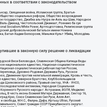
нных в соответствии с законодательством
сар, Священная война, Исламская группа, Братья-
а, Общество социальных реформ, Общество возрождения
ое государство, Джабха аль-Нусра ли-Ахль аш-Шам, Народное
 Валь-Джихад, Чистопольский Джамаат, Рохнамо ба суи
nal Socialism/White Power, Артподготовка, Религиозная группа
атарский добровольческий батальон имени Номана
ка, Батал-Хаджи Белхороев, Маньяки Культ Убийц, Молодёжь
тупившее в законную силу решение о ликвидации
ардской Веси Беловодья, Славянская Община Капища Веды
ское национальное единство, Национал-социалистическое
 Национал-социалистическая рабочая партия России,
Череповца, Духовно-Родовая Держава Русь, Русское
з, Движение против нелегальной иммиграции, Кровь и Честь,
е единство, Северное Братство, Клуб Болельщиков
ода Щелковского района, Правый сектор, УНА - УНСО,
ие последователей инглиизма, Народная Социальная
 Коренного Русского народа г. Астрахани, ВОЛЯ, Меджлис
льц, В честь иконы Божией Матери Державная, Сектор 16,
рад Крю, Союз Славянских Сил Руси, Алля-Аят,
 свобода, W.H.С., Фалунь Дафа, Иртыш Ultras, Русский
вального, Совет граждан СССР Прикубанского округа г.