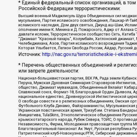
* Единый федеральный список организаций, в том
Российской Федерации террористическими:
Высший военный Маджлисуль Шура Объединенных сил моджахедо
мусульмане, Партия исламского освобождения, Лашкар-И-Тай
исламского наследия, Дом двух святых, Джунд аш-Шам, Ислам
ополчение имени К. Минина и Д. Пожарского, Аджр от Аллаха 
давлати исломи, Террористическое сообщество Сеть, Катиба Та
“Джамаат “Красный пахарь”, Колумбайн, Хатлонский джамаат, 
Челебиджихана, Азов, Партия исламского возрождения Таджи
Которая Улыбается, Легион Свобода России, Айдар, Русский 
Источник:
http://nac.gov.ru/terroristicheskie-i-ekstrem
* Перечень общественных объединений и религио
или запрете деятельности:
Национал-большевистская партия, ВЕК РА, Рада земли Кубан
Перуна, Мужская Духовная Семинария Староверов-Инглингов, 
общество, Джамаат мувахидов, Объединенный Вилайат Кабарды
Славянский союз, Формат-18, Благородный Орден Дьявола, А
национальное единство, Древнерусской Инглистической церк
О свободе совести и о религиозных объединениях, Омская ор
Футбольного Клуба Динамо, Файзрахманисты, Мусульманская р
Украинская повстанческая армия, Тризуб им. Степана Бандеры,
Инициатива, TulaSkins, Этнополитическое объединение Русски
крымскотатарского народа, Рубеж Севера, ТОЙС, О противоде
Независимость, Фирма, Молодежная правозащитная группа МПГ
Благотворительный пансионат Ак Умут, Русская республика Рус
Патриотический клуб-Новокузнецк/РПК, Сибирский державный 