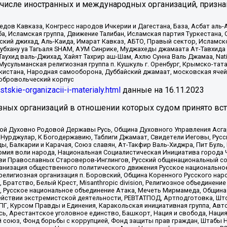
 числе иностранных и международных организаций, призна
в Кавказа, Конгресс народов Ичкерии и Дагестана, База, Асбат аль-Ан
ба, Исламская группа, Движение Талибан, Исламская партия Туркестан
ский джихад, Аль-Каида, Имарат Кавказ, АБТО, Правый сектор, Исламск
Субхану уа Тагьаля SHAM, АУМ Синрике, Муджахеды джамаата Ат-Тавхида
ухид валь-Джихад, Хайят Тахрир аш-Шам, Ахлю Сунна Валь Джамаа, Natio
Мусульманская религиозная группа п. Кушкуль г. Оренбург, Крымско-т
кистана, Народная самооборона, Дуббайский джамаат, московская ячей
добровольческий корпус
istskie-organizacii-i-materialy.html
данные на
16.11.2023
зных организаций в отношении которых судом принято вс
ской Духовно Родовой Державы Русь, Община Духовного Управления Асг
Нурджулар, К Богодержавию, Таблиги Джамаат, Свидетели Иеговы, Рус
, Балкарии и Карачая, Союз славян, Ат-Такфир Валь-Хиджра, Пит Буль,
рмия воли народа, Национальная Социалистическая Инициатива города 
ви Православных Староверов-Инглингов, Русский общенациональный сою
ганизация общественного политического движения Русское национально
елигиозная организация п. Боровский, Община Коренного Русского нар
 Братство, Белый Крест, Misanthropic division, Религиозное объединен
е, Русское национальное объединение Атака, Мечеть Мирмамеда, Община
йствии экстремистской деятельности, РЕВТАТПОД, Артподготовка, Што
, Курсом Правды и Единения, Каракольская инициативная группа, Автог
ь, Арестантское уголовное единство, Башкорт, Нация и свобода, Нация и
союз, Фонд борьбы с коррупцией, Фонд защиты прав граждан, Штабы На