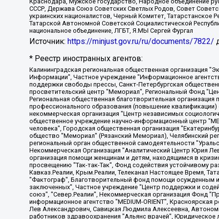
Краснодара, Мужское государство, Народное объединение ру
СССР, Держава Союз Советских Светлых Родов, Совет Советски
украинских националистов, Черный Комитет, Татарстанское 
Татарской Автономной Советской Социалистической Республи
национальное объединение, ЛГБТ, Я.МЫ Сергей Фургал
Источник:
https://minjust.gov.ru/ru/documents/7822/
д
* Реестр иностранных агентов:
Калининградская региональная общественная организация "Экозащита!-Женсовет", Фонд содействия защите прав и свобод граждан "Общественный вердикт", Фонд "Институт Развития Свободы Информации", Частное учреждение "Информационное агентство МЕМО. РУ", Региональная общественная организация "Общественная комиссия по сохранению наследия академика Сахарова", Фонд поддержки свободы прессы, Санкт-Петербургская общественная правозащитная организация "Гражданский контроль", Межрегиональная общественная организация "Информационно-просветительский центр "Мемориал", Региональный Фонд "Центр Защиты Прав Средств Массовой Информации", с 05.12.2023 Фонд "Центр Защиты Прав Средств массовой информации", Региональная общественная благотворительная организация помощи беженцам и мигрантам "Гражданское содействие", Негосударственное образовательное учреждение дополнительного профессионального образования (повышение квалификации) специалистов "АКАДЕМИЯ ПО ПРАВАМ ЧЕЛОВЕКА", Свердловская региональная общественная организация "Сутяжник", Автономная некоммерческая организация "Центр независимых социологических исследований", Союз общественных объединений "Российский исследовательский центр по правам человека", Региональное общественное учреждение научно-информационный центр "МЕМОРИАЛ", Некоммерческая организация "Фонд защиты гласности", Автономная некоммерческая организация "Институт прав человека", Городская общественная организация "Екатеринбургское общество "МЕМОРИАЛ", Городская общественная организация "Рязанское историко-просветительское и правозащитное общество "Мемориал" (Рязанский Мемориал), Челябинский региональный орган общественной самодеятельности – женское общественное объединение "Женщины Евразии", Челябинский региональный орган общественной самодеятельности "Уральская правозащитная группа", Фонд содействия защите здоровья и социальной справедливости имени Андрея Рылькова, Автономная Некоммерческая Организация "Аналитический Центр Юрия Левады", Автономная некоммерческая организация социальной поддержки населения "Проект Апрель", Региональная общественная организация помощи женщинам и детям, находящимся в кризисной ситуации "Информационно-методический центр "Анна", Фонд содействия развитию массовых коммуникаций и правовому просвещению "Так-так-Так", Фонд содействия устойчивому развитию "Серебряная тайга", Свердловский региональный общественный фонд социальных проектов "Новое время", "Idel.Реалии", Кавказ.Реалии, Крым.Реалии, Телеканал Настоящее Время, Татаро-башкирская служба Радио Свобода (Azatliq Radiosi), Радио Свободная Европа/Радио Свобода (PCE/PC), "Сибирь.Реалии", "Фактограф", Благотворительный фонд помощи осужденным и их семьям, Автономная некоммерческая организация "Институт глобализации и социальных движений", Фонд "В защиту прав заключенных", Частное учреждение "Центр поддержки и содействия развитию средств массовой информации", Пензенский региональный общественный благотворительный фонд "Гражданский союз", "Север.Реалии", Некоммерческая организация Фонд "Правовая инициатива", Общество с ограниченной ответственностью "Радио Свободная Европа/Радио Свобода", Чешское информационное агентство "MEDIUM-ORIENT", Красноярская региональная общественная организация