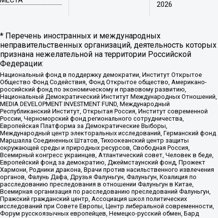
МЕСТА
2026
* Перечень иностранных и международных
неправительственных организаций, деятельность которых
признана нежелательной на территории Российской
Федерации:
Национальный фонд в поддержку демократии, Институт Открытое
Общество Фонд Содействия, Фонд Открытое общество, Американо-
российский фонд по экономическому и правовому развитию,
Национальный Демократический Институт Международных Отношений,
MEDIA DEVELOPMENT INVESTMENT FUND, Международный
Республиканский Институт, Открытая Россия, Институт современной
России, Черноморский фонд регионального сотрудничества,
Европейская Платформа за Демократические Выборы,
Международный центр электоральных исследований, Германский фонд
Маршалла Соединенных Штатов, Тихоокеанский центр защиты
окружающей среды и природных ресурсов, Свободная Россия,
Всемирный конгресс украинцев, Атлантический совет, Человек в беде,
Европейский фонд за демократию, Джеймстаунский фонд, Прожект
Хармони, Родники дракона, Врачи против насильственного извлечения
органов, Фалунь Дафа, Друзья Фалуньгун, Фалуньгун, Коалиция по
расследованию преследования в отношении Фалуньгун в Китае,
Всемирная организация по расследованию преследований Фалуньгун,
Пражский гражданский центр, Ассоциация школ политических
исследований при Совете Европы, Центр либеральной современности,
Форум русскоязычных европейцев, Немецко-русский обмен, Бард