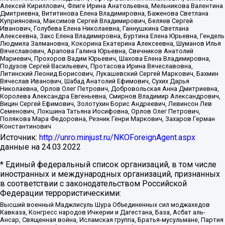
Алексей Кириллович, Флиге Ирина Анатольевна, Мельникова Валентина
Дмитриевна, Вититинова Елена Владимировна, Баженова Светлана
Куприяновна, Максимов Сергей Владимирович, Беляев Сергей
Иванович, Голубева Елена Николаевна, Ганнушкина Светлана
Алексеевна, Закс Елена Владимировна, Буртина Елена Юрьевна, Гендель
Людмила Залмановна, Кокорина Екатерина Алексеевна, Шуманов Илья
Вячеславович, Арапова Галина Юрьевна, Свечников Анатолий
Мариевич, Прохоров Вадим Юрьевич, Шахова Елена Владимировна,
Подузов Сергей Васильевич, Протасова Ирина Вячеславовна,
Литинский Леонид Борисович, Лукашевский Сергей Маркович, Бахмин
Вячеслав Иванович, Шабад Анатолий Ефимович, Сухих Дарья
Николаевна, Орлов Олег Петрович, Добровольская Анна Дмитриевна,
Королева Александра Евгеньевна, Смирнов Владимир Александрович,
Вицин Сергей Ефимович, Золотухин Борис Андреевич, Левинсон Лев
Семенович, Локшина Татьяна Иосифовна, Орлов Олег Петрович,
Полякова Мара Федоровна, Резник Генри Маркович, Захаров Герман
Константинович
Источник:
http://unro.minjust.ru/NKOForeignAgent.aspx
данные на
24.03.2022
* Единый федеральный список организаций, в том числе
иностранных и международных организаций, признанных
в соответствии с законодательством Российской
Федерации террористическими:
Высший военный Маджлисуль Шура Объединенных сил моджахедов
Кавказа, Конгресс народов Ичкерии и Дагестана, База, Асбат аль-
Ансар, Священная война, Исламская группа, Братья-мусульмане, Партия