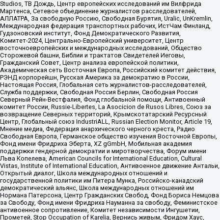
Studios, ТВ Дождь, Центр европейских исследований им Вилфрида
Мартенса, Сетевое объединение журналистов расследователей,
АЛЛАТРА, За свободную Россию, Свободная Бурятия, Uralic, UnKremlin,
Международная федерация транспортных рабочих, ИстЧам Финланд,
Гудзоновский институт, Фонд Демократического Развития,
Комитет-2024, Центрально-Европейский университет, Центр
восточноевропейских и международных исследований, Общество
Сторожевой башни, Библии и трактатов Свидетелей Иеговы,
Гражданский Совет, Центр анализа европейской политики,
Академическая сеть Восточная Европа, Российский комитет действия,
РЭНД корпорейшн, Русская Америка за демократию в России,
Настоящая Россия, Глобальная сеть журналистов-расследователей,
Служба поддержки, Свободная Россия Берлин, Свободная Россия
Северный Рейн-Вестфалия, Фонд глобальной помощи, Антивоенный
комитет России, Russie-Libertes, La Asocicion de Rusos Libres, Союз за
возвращение Северных территорий, Крымскотатарский Ресурсный
Центр, Глобальный союз IndustriALL, Russian Election Monitor, Article 19,
Мнение медиа, Федерация анархического черного креста, Радио
Свободная Европа, Германское общество изучения Восточной Европы,
Фонд имени Фридриха Эберта, XZ gGmbH, Мобильная академия
поддержки гендерной демократии и миротворчества, Форум имени
Льва Копелева, American Councils for International Education, Cultural
Vistas, Institute of International Education, Антивоенное движение Антальи,
Открытый диалог, Школа международных отношений и
государственной политики им Питера Мунка, Российско-канадский
демократический альянс, Школа международных отношений им
Нормана Патерсона, Центр Гражданских Свобод, Фонд Бориса Немцова
за Свободу, Фонд имени Фридриха Науманна за свободу, Феминистское
антивоенное сопротивление, Комитет независимости Ингушетии,
Прометей, Stop Occupation of Karelia, Вернись живым, Фридом Хаус,