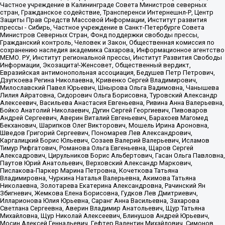
Частное учреждение в Калининграде Совета Министров северных
стран, Гражданское содействие, Трансперенси Интернешнл-Р, Центр
Защиты Прав Средств Массовой Информации, Институт развития
прессы - Сибирь, Частное учреждение в Санкт-Петербурге Совета
Министров Северных Стран, Фонд поддержки свободы прессы,
Гражданский контроль, Человек и Закон, Общественная комиссия по
сохранению наследия академика Сахарова, Информационное агентство
МЕМО. РУ, Институт региональной прессы, Институт Развития Свободы
Информации, Экозащита!-Женсовет, Общественный вердикт,
Евразийская антимонопольная ассоциация, Бедушев Петр Петрович,
Дзугкоева Регина Николаевна, Кривенко Сергей Владимирович,
Милославский Павел Юрьевич, Шнырова Ольга Вадимовна, Чанышева
Лилия Айратовна, Сидорович Ольга Борисовна, Туровский Александр
Алексеевич, Васильева Анастасия Евгеньевна, Ривина Анна Валерьевна,
Бойко Анатолий Николаевич, Дугин Сергей Георгиевич, Пивоваров
Андрей Сергеевич, Аверин Виталий Евгеньевич, Барахоев Магомед
Бекханович, Шарипков Олег Викторович, Мошель Ирина Ароновна,
Шведов Григорий Сергеевич, Пономарев Лев Александрович,
Каргалицкий Борис Юльевич, Созаев Валерий Валерьевич, Исламов
Тимур Рифгатович, Романова Ольга Евгеньевна, Щаров Сергей
Алексадрович, Цирульников Борис Альбертович, Гасан Ольга Павловна,
Паутов Юрий Анатольевич, Верховский Александр Маркович,
Пислакова-Паркер Марина Петровна, Кочеткова Татьяна
Владимировна, Чуркина Наталья Валерьевна, Акимова Татьяна
Николаевна, Золотарева Екатерина Александровна, Рачинский Ян
Збигневич, Жемкова Елена Борисовна, Гудков Лев Дмитриевич,
Илларионова Юлия Юрьевна, Саранг Анна Васильевна, Захарова
Светлана Сергеевна, Аверин Владимир Анатольевич, Щур Татьяна
Михайловна, Щур Николай Алексеевич, Блинушов Андрей Юрьевич,
Мосин Алексей Геннадьевич, Гефтер Валентин Михайлович, Симонов