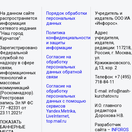
На данном сайте
Порядок обработки
Учредитель и
распространяется
персональных
издатель ООО ИА
информация
данных
«Инфорос».
сетевого издания
Политика
Адрес
"Наш город
конфиденциальности
учредителя,
Курчатов".
и защиты
издателя,
Зарегистрировано
информации
редакции: 117218,
Федеральной
Россия, г. Москва,
Согласие на
службой по
ул.
обработку
надзору в сфере
Кржижановского,
персональных
связи,
д.13, кор. 2
данных обратной
информационных
связи
Телефон: +7 (495)
технологий и
718-84-11
массовых
Согласие на
коммуникаций
обработку
E-mail: info@nash-
(Роскомнадзор).
персональных
kurchatov.ru
Реестровая
данных с помощью
запись Эл № ФС
И.О. главного
сервисов
77 –82331 от
редактора
Yandex.Metrika,
23.11.2021г
Дорохова Н.В.
LiveInternet,
top.mail.ru
ПОКАЗАТЬ
Разработчик
БАННЕРНЫЕ
сайта –
INFOROS