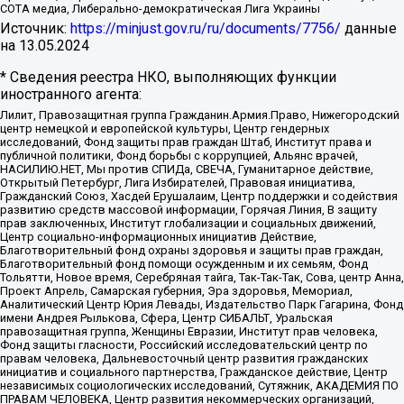
СОТА медиа, Либерально-демократическая Лига Украины
Источник:
https://minjust.gov.ru/ru/documents/7756/
данные
на
13.05.2024
* Сведения реестра НКО, выполняющих функции
иностранного агента:
Лилит, Правозащитная группа Гражданин.Армия.Право, Нижегородский
центр немецкой и европейской культуры, Центр гендерных
исследований, Фонд защиты прав граждан Штаб, Институт права и
публичной политики, Фонд борьбы с коррупцией, Альянс врачей,
НАСИЛИЮ.НЕТ, Мы против СПИДа, СВЕЧА, Гуманитарное действие,
Открытый Петербург, Лига Избирателей, Правовая инициатива,
Гражданский Союз, Хасдей Ерушалаим, Центр поддержки и содействия
развитию средств массовой информации, Горячая Линия, В защиту
прав заключенных, Институт глобализации и социальных движений,
Центр социально-информационных инициатив Действие,
Благотворительный фонд охраны здоровья и защиты прав граждан,
Благотворительный фонд помощи осужденным и их семьям, Фонд
Тольятти, Новое время, Серебряная тайга, Так-Так-Так, Сова, центр Анна,
Проект Апрель, Самарская губерния, Эра здоровья, Мемориал,
Аналитический Центр Юрия Левады, Издательство Парк Гагарина, Фонд
имени Андрея Рылькова, Сфера, Центр СИБАЛЬТ, Уральская
правозащитная группа, Женщины Евразии, Институт прав человека,
Фонд защиты гласности, Российский исследовательский центр по
правам человека, Дальневосточный центр развития гражданских
инициатив и социального партнерства, Гражданское действие, Центр
независимых социологических исследований, Сутяжник, АКАДЕМИЯ ПО
ПРАВАМ ЧЕЛОВЕКА, Центр развития некоммерческих организаций,