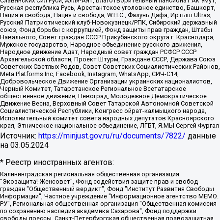
Славянских Сил Руси, Алля-Аят, Благотворительный пансионат Ак Умут,
Русская республика Русь, Арестантское уголовное единство, Башкорт,
Нация и свобода, Нация и свобода, W.H.С., Фалунь Дафа, Иртыш Ultras,
Русский Патриотический клуб-Новокузнецк/РПК, Сибирский державный
союз, Фонд борьбы с коррупцией, Фонд защиты прав граждан, Штабы
Навального, Совет граждан СССР Прикубанского округа г. Краснодара,
Мужское государство, Народное объединение русского движения,
Народное движение Адат, Народный совет граждан РСФСР СССР
Архангельской области, Проект Штурм, Граждане СССР, Держава Союз
Советских Светлых Родов, Совет Советских Социалистических Районов,
Meta Platforms Inc, Facebook, Instagram, WhatsApp, СИЧ-С14,
Добровольческое Движение Организации украинских националистов,
Черный Комитет, Татарстанское Региональное Всетатарское
общественное движение, Невоград, Молодежное Демократическое
Движение Весна, Верховный Совет Татарской Автономной Советской
Социалистической Республики, Конгресс ойрат-калмыцкого народа,
Исполнительный комитет совета народных депутатов Красноярского
края, Этническое национальное объединение, ЛГБТ, Я.МЫ Сергей Фургал
Источник:
https://minjust.gov.ru/ru/documents/7822/
данные
на
03.05.2024
* Реестр иностранных агентов:
Калининградская региональная общественная организация "Экозащита!-Женсовет", Фонд содействия защите прав и свобод граждан "Общественный вердикт", Фонд "Институт Развития Свободы Информации", Частное учреждение "Информационное агентство МЕМО. РУ", Региональная общественная организация "Общественная комиссия по сохранению наследия академика Сахарова", Фонд поддержки свободы прессы, Санкт-Петербургская общественная правозащитная организация "Гражданский контроль", Межрегиональная общественная организация "Информационно-просветительский центр "Мемориал", Региональный Фонд "Центр Защиты Прав Средств Массовой Информации", с 05.12.2023 Фонд "Центр Защиты Прав Средств массовой информации", Региональная общественная благотворительная организация помощи беженцам и мигрантам "Гражданское содействие", Негосударственное образовательное учреждение дополнительного профессионального образования (повышение квалификации) специалистов "АКАДЕМИЯ ПО ПРАВАМ ЧЕЛОВЕКА", Свердловская региональная общественная организация "Сутяжник", Автономная некоммерческая организация "Центр независимых социологических исследований", Союз общественных объединений "Российский исследовательский центр по правам человека", Региональное общественное учреждение научно-информационный центр "МЕМОРИАЛ", Некоммерческая организация "Фонд защиты гласности", Автономная некоммерческая организация "Институт прав человека", Городская общественная организация "Екатеринбургское общество "МЕМОРИАЛ", Городская общественная организация "Рязанское историко-просветительское и правозащитное общество "Мемориал" (Рязанский Мемориал), Челябинский региональный орган общественной самодеятельности – женское общественное объединение "Женщины Евразии", Челябинский региональный орган общественной самодеятельности "Уральская правозащитная группа", Фонд содействия защите здоровья и социальной справедливости имени Андрея Рылькова, Автономная Некоммерческая Организация "Аналитический Центр Юрия Левады", Автономная некоммерческая организация социальной поддержки населения "Проект Апрель", Региональная общественная организация помощи женщинам и детям, находящимся в кризисной ситуации "Информационно-методический центр "Анна", Фонд содействия развитию массовых коммуникаций и правовому просвещению "Так-так-Так", Фонд содействия устойчивому развитию "Серебряная тайга", Свердловский региональный общественный фонд социальных проектов "Новое время", "Idel.Реалии", Кавказ.Реалии, Крым.Реалии, Телеканал Настоящее Время, Татаро-башкирская служба Радио Свобода (Azatliq Radiosi), Радио Свободная Европа/Радио Свобода (PCE/PC), "Сибирь.Реалии", "Фактограф", Благотворительный фонд помощи осужденным и их семьям, Автономная некоммерческая организация "Институт глобализации и социальных движений", Фонд "В защиту прав заключенных", Частное учреждение "Центр поддержки и содействия развитию средств массовой информации", Пензенский региональный общественный благотворительный фонд "Гражданский союз", "Север.Реалии", Некоммерческая организация Фонд "Правовая инициатива", Общество с ограниченной ответственностью "Радио Свободная Европа/Радио Свобода", Чешское информационное агентство "MEDIUM-ORIENT", Красноярская региональная общественная организация "Мы против СПИДа", Камалягин Денис Николаевич, Маркелов Сергей Евгеньевич, Пономарев Лев Александрович, Савицкая Людмила Алексеевна, Автономная некоммерческая организация "Центр по работе с проблемой насилия "НАСИЛИЮ.НЕТ", Межрегиональный профессиональный союз работников здравоохранения "Альянс врачей", Юридическое лицо, зарегистрированное в Латвийской Республике, SIA "Medusa Project" (регистрационный номер 40103797863, дата регистрации 10.06.2014), Некоммерческая организация "Фонд по борьбе с коррупцией", Автономная некоммерческая организация "Институт права и публичной политики", Баданин Роман Сергеевич, Гликин Максим Александрович, Железнова Мария Михайловна, Лукьянова Юлия Сергеевна, Маетная Елизавета Витальевна, Маняхин Петр Борисович, Чуракова Ольга Владимировна, Ярош Юлия Петровна, Юридическое лицо "The Insider SIA", зарегистрированное в Риге, Латвийская Республика (дата регистрации 26.06.2015), являющееся администратором доменного имени интернет-издания "The Insider SIA", https://theins.ru, Постернак Алексей Евгеньевич, Рубин Михаил Аркадьевич, Анин Роман Александрович, Юридическое лицо Istories fonds, зарегистрированное в Латвийской Республике (регистрационный номер 50008295751, дата регистрации 24.02.2020), Великовский Дмитрий Александрович, Долинина Ирина Николаевна, Мароховская Алеся Алексеевна, Шлейнов Роман Юрьевич, Шмагун Олеся Валентиновна, Общество с ограниченной ответственностью "Альтаир 2021", Общество с ограниченной ответственностью "Вега 2021", Общество с ограниченной ответственностью "Главный редактор 2021", Общество с ограниченной ответственностью "Ромашки монолит", Важенков Артем Валерьевич, Ивановская областная общественная организация "Центр гендерных исследований", Гурман Юрий Альбертович, Медиапроект "ОВД-Инфо", Егоров Владимир Владимирович, Жилинский Владимир Александрович, Общество с ограниченной ответственностью "ЗП", Иванова София Юрьевна, Карезина Инна Павловна, Кильтау Екатерина Викторовна, Петров Алексей Викторович, Пискунов Сергей Евгеньевич, Смирнов Сергей Сергеевич, Тихонов Михаил Сергеевич, Общество с ограниченной ответственностью "ЖУРНАЛИСТ-ИНОСТРАННЫЙ АГЕНТ", Арапова Галина Юрьевна, Вольтская Татьяна Анатольевна, Американская компания "Mason G.E.S. Anonymous Foundation" (США), являющаяся владельцем интернет-издания https://mnews.world/, Компания "Stichting Bellingcat", зарегистрированная в Нидерландах (дата регистрации 11.07.2018), Захаров Андрей Вячеславович, Клепиковская Екатерина Дмитриевна, Общество с ограниченной ответственностью "МЕМО", Перл Роман Александрович, Симонов Евгений Алексеевич, Соловьева Елена Анатольевна, Сотников Даниил Владимирович, Сурначева Елизавета Дмитриевна, Автономная некоммерческая организация по защите прав человека и информированию населения "Якутия – Наше Мнение", Общество с ограниченной ответственностью "Москоу диджитал медиа", с 26.01.2023 Общество с ограниченной ответственностью "Чайка Белые сады", Ветошкина Валерия Валерьевна, Заговора Максим Александрович, Межрегиональное общественное движение "Российская ЛГБТ - сеть", Оленичев Максим Владимирович, Павлов Иван Юрьевич, Скворцова Елена Сергеевна, Общество с ограниченной ответственностью "Как бы инагент", Кочетков Игорь Викторович, Общество с ограниченной ответственностью "Честные выборы", Еланчик Олег Александрович, Общество с ограниченной ответственностью "Нобелевский призыв", Гималова Регина Эмилевна, Григорьев Андрей Валерьевич, Григорьева Алина Александровна, Ассоциация по содействию защите прав призывников, альтернативнослужащих и военнослужащих "Правозащитная группа "Гражданин.Армия.Право", Хисамова Регина Фаритовна, Автономная некоммерческая организация по реализации социально-правовых программ "Лилит", Дальневосточное общественное движение "Маяк", Санкт-Петербургская ЛГБТ-инициативная группа "Выход", Инициативная группа ЛГБТ+ "Реверс", Алексеев Андрей Викторович, Бекбулатова Таисия Львовна, Беляев Иван Михайлович, Владыкина Елена Сергеевна, Гельман Марат Александрович, Никульшина Вероника Юрьевна, Толоконникова Надежда Андреевна, Шендерович Виктор Анатольевич, Общество с ограниченной ответственностью "Данное сообщение", Общество с ограниченной ответственностью Издательский дом "Новая глава", Айнбиндер Александра Александровна, Московский комьюнити-центр для ЛГБТ+инициатив, Благотворительный фонд развития филантропии, Deutsche Welle (Германия, Kurt-Schumacher-Strasse 3, 53113 Bonn), Борзунова Мария Михайловна, Воробьев Виктор Викторович, Голубева Анна Львовна, Константинова Алла Михайловна, Малкова Ирина Владимировна, Мурадов Мурад Абдулгалимович, Осетинская Елизавета Николаевна, Понасенков Евгений Николаевич, Ганапольский Матвей Юрьевич, Киселев Евгений Алексеевич, Борухович Ирина Григорьевна, Дремин Иван Тимофеевич, Дубровский Дмитрий Викторович, Красноярская региональная общественная организация поддержки и развития альтернативных образовательных технологий и межкультурных коммуникаций "ИНТЕРРА", Маяковская Екатерина Алексеевна, Фейгин Марк Захарович, Филимонов Андрей Викторович, Дзугкоева Регина Николаевна, Доброхотов Роман Александрович, Дудь Юрий Александрович, Елкин Сергей Владимирович, Кругликов Кирилл Игоревич, Сабунаева Мария Леонидовна, Семенов Алексей Владимирович, Шаинян Карен Багратович, Шульман Екатерина Михайловна, Асафьев Артур Валерьевич, Вахштайн Виктор Семенович, Венедиктов Алексей Алексеевич, Лушникова Екатерина Евгеньевна, Волков Леонид Михайлович, Невзоров Александр Глебович, Пархоменко Сергей Борисович, Сироткин Ярослав Николаевич, Кара-Мурза Владимир Владимирович, Баранова Наталья Владимировна, Гозман Леонид Яковлевич, Кагарлицкий Борис Юльевич, Климарев Михаил Валерьевич, Милов Владимир Станиславович, Автономная некоммерческая организация Краснодарский центр современного искусства "Типография", Моргенштерн Алишер Тагирович, Соболь Любовь Эдуардовна, Общество с ограниченной ответственностью "ЛИЗА НОРМ", Каспаров Гарри Кимович, Ходорковский Михаил Борисович, Общество с ограниченной ответственностью "Апрельские тезисы", Данилович Ирина Брониславовна, Кашин Олег Владимирович, Петров Николай Владимирович, Пивоваров Алексей Владимирович, Соколов Михаил Владимирович, Цветкова Юлия Владимировна, Чичваркин Евгений Александрович, Комитет против пыток/Команда против пыток, Общество с ограниченной ответственностью "Первый научный", Общество с ограниченной ответственностью "Вертолет и ко", Белоцерковская Вероника Борисовна, Кац Максим Евгеньевич, Лазарева Татьяна Юрьевна, Шаведдинов Руслан Табризович, Яшин Илья Валерьевич, Общество с ограниченной ответственностью "Иноагент ААВ", Алешковский Дмитрий Петрович, Альбац Евгения Марковна, Быков Дмитрий Львович, Галямина Юлия Евгеньевна, Лойко Сергей Леонидович, Мартынов Кирилл Константинович, Медведев Сергей Александрович, Крашенинников Федор Геннадиевич, Гордеева Катерина Вл