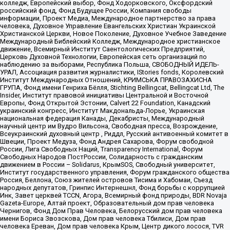
колледж, Европейский выбор, Фонд Ходорковского, Оксфордский
российский фонд, Фонд Будущее России, Компания свободы
информации, Проект Медиа, Международное партнерство за права
человека, Духовное Управление Евангельских Христиан Украинской
Христианской Церкви, Новое Поколение, Духовное Учебное Заведение
Международный Библейский Колледж, Международное христианское
движение, Всемирный Институт Саентологических Предприятий,
Церковь Духовной Технологии, Европейская сеть организаций по
наблюдению за выборами, Республика Польша, СВОБОДНЫЙ ИДЕЛЬ-
УРАЛ, Ассоциация развития журналистики, IStories fonds, Королевский
Институт Международных Отношений, КРИМСЬКА ПРАВОЗАХИСНА
ГРУПА, Фонд имени Генриха Бёлля, Stichting Bellingcat, Bellingcat Ltd, The
Insider, Институт правовой инициативы Центральной и Восточной
Европы, Фонд Открытой Эстонии, Calvert 22 Foundation, Канадский
украинский конгресс, Институт Макдональда-Лорье, Украинская
национальная федерация Канады, Декабристы, Международный
научный центр им Вудро Вильсона, Свободная пресса, Возрождение,
Всеукраинский духовный центр , Риддл, Русский антивоенный комитет в
Швеции, Проект Медуза, Фонд Андрея Сахарова, Форум свободной
России, Лига Свободных Наций, Transparеncy International, Форум
Свободных Народов ПостРоссии, Солидарность с гражданским
движением в России – Solidarus, КрымSOS, Свободный университет,
Институт государственного управления, Форум гражданского общества
Россия, Беллона, Союз жителей островов Тисима и Хабомаи, Съезд
народных депутатов, Гринпис Интернешнл, Фонд борьбы с коррупцией
Инк, Завет церквей TCCN, Агора, Всемирный фонд природы, BDR Novaja
Gazeta-Europe, Алтай проект, Образовательный дом прав человека
Чернигов, Фонд Дом Прав Человека, Белорусский дом прав человека
имени Бориса Звозскова, Дом прав человека Тбилиси, Дом прав
человека Ереван, Дом прав человека Крым, Центр дикого лосося, TVR