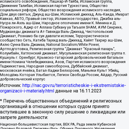
исламского освобождения, Лашкар-И-Тайба, Исламская группа,
Движение Талибан, Исламская партия Туркестана, Общество
социальных реформ, Общество возрождения исламского наследия,
Дом двух святых, Джунд аш-Шам, Исламский джихад, Аль-Каида, Имарат
Кавказ, АБТО, Правый сектор, Исламское государство, Джабха аль-
Нусра ли-Ахль аш-Шам, Народное ополчение имени К. Минина и Д.
Пожарского, Аджр от Аллаха Субхану уа Тагьаля SHAM, АУМ Синрике,
Муджахеды джамаата Ат-Тавхида Валь-Джихад, Чистопольский
Джамаат, Рохнамо ба суи давлати исломи, Террористическое
сообщество Сеть, Катиба Таухид валь-Джихад, Хайят Тахрир аш-Шам,
Ахлю Сунна Валь Джамаа, National Socialism/White Power,
Артподготовка, Религиозная группа “Джамаат “Красный пахарь”,
Колумбайн, Хатлонский джамаат, Мусульманская религиозная группа п.
Кушкуль г. Оренбург, Крымско-татарский добровольческий батальон
имени Номана Челебиджихана, Азов, Партия исламского возрождения
Таджикистана, Народная самооборона, Дуббайский джамаат,
московская ячейка, Батал-Хаджи Белхороев, Маньяки Культ Убийц,
Молодёжь Которая Улыбается, Легион Свобода России, Айдар, Русский
добровольческий корпус
Источник:
http://nac.gov.ru/terroristicheskie-i-ekstremistskie-
organizacii-i-materialy.html
данные на
16.11.2023
* Перечень общественных объединений и религиозных
организаций в отношении которых судом принято
вступившее в законную силу решение о ликвидации или
запрете деятельности:
Национал-большевистская партия, ВЕК РА, Рада земли Кубанской
Духовно Родовой Державы Русь, Община Духовного Управления