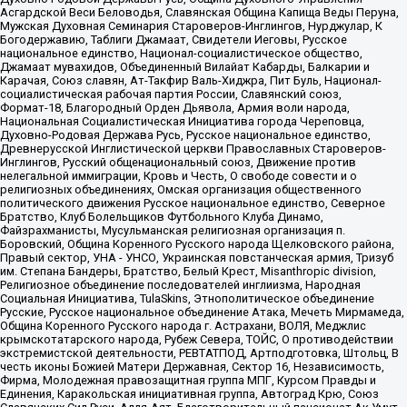
Асгардской Веси Беловодья, Славянская Община Капища Веды Перуна,
Мужская Духовная Семинария Староверов-Инглингов, Нурджулар, К
Богодержавию, Таблиги Джамаат, Свидетели Иеговы, Русское
национальное единство, Национал-социалистическое общество,
Джамаат мувахидов, Объединенный Вилайат Кабарды, Балкарии и
Карачая, Союз славян, Ат-Такфир Валь-Хиджра, Пит Буль, Национал-
социалистическая рабочая партия России, Славянский союз,
Формат-18, Благородный Орден Дьявола, Армия воли народа,
Национальная Социалистическая Инициатива города Череповца,
Духовно-Родовая Держава Русь, Русское национальное единство,
Древнерусской Инглистической церкви Православных Староверов-
Инглингов, Русский общенациональный союз, Движение против
нелегальной иммиграции, Кровь и Честь, О свободе совести и о
религиозных объединениях, Омская организация общественного
политического движения Русское национальное единство, Северное
Братство, Клуб Болельщиков Футбольного Клуба Динамо,
Файзрахманисты, Мусульманская религиозная организация п.
Боровский, Община Коренного Русского народа Щелковского района,
Правый сектор, УНА - УНСО, Украинская повстанческая армия, Тризуб
им. Степана Бандеры, Братство, Белый Крест, Misanthropic division,
Религиозное объединение последователей инглиизма, Народная
Социальная Инициатива, TulaSkins, Этнополитическое объединение
Русские, Русское национальное объединение Атака, Мечеть Мирмамеда,
Община Коренного Русского народа г. Астрахани, ВОЛЯ, Меджлис
крымскотатарского народа, Рубеж Севера, ТОЙС, О противодействии
экстремистской деятельности, РЕВТАТПОД, Артподготовка, Штольц, В
честь иконы Божией Матери Державная, Сектор 16, Независимость,
Фирма, Молодежная правозащитная группа МПГ, Курсом Правды и
Единения, Каракольская инициативная группа, Автоград Крю, Союз