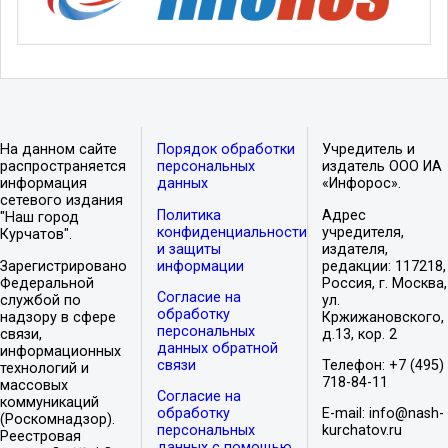
На данном сайте
Порядок обработки
Учредитель и
распространяется
персональных
издатель ООО ИА
информация
данных
«Инфорос».
сетевого издания
Политика
Адрес
"Наш город
конфиденциальности
учредителя,
Курчатов".
и защиты
издателя,
Зарегистрировано
информации
редакции: 117218,
Федеральной
Россия, г. Москва,
Согласие на
службой по
ул.
обработку
надзору в сфере
Кржижановского,
персональных
связи,
д.13, кор. 2
данных обратной
информационных
связи
Телефон: +7 (495)
технологий и
718-84-11
массовых
Согласие на
коммуникаций
обработку
E-mail: info@nash-
(Роскомнадзор).
персональных
kurchatov.ru
Реестровая
данных с помощью