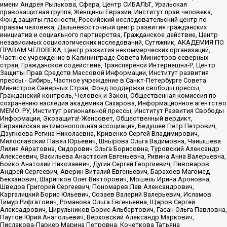
имени Андрея Рылькова, Сфера, Центр СИБАЛЬТ, Уральская
правозащитная группа, Женщины Евразии, Институт прав человека,
Фонд защиты гласности, Российский исследовательский центр по
правам человека, Дальневосточный центр развития гражданских
инициатив и социального партнерства, Гражданское действие, Центр
независимых социологических исследований, Сутяжник, АКАДЕМИЯ ПО
ПРАВАМ ЧЕЛОВЕКА, Центр развития некоммерческих организаций,
Частное учреждение в Калининграде Совета Министров северных
стран, Гражданское содействие, Трансперенси Интернешнл-Р, Центр
Защиты Прав Средств Массовой Информации, Институт развития
прессы - Сибирь, Частное учреждение в Санкт-Петербурге Совета
Министров Северных Стран, Фонд поддержки свободы прессы,
Гражданский контроль, Человек и Закон, Общественная комиссия по
сохранению наследия академика Сахарова, Информационное агентство
МЕМО. РУ, Институт региональной прессы, Институт Развития Свободы
Информации, Экозащита!-Женсовет, Общественный вердикт,
Евразийская антимонопольная ассоциация, Бедушев Петр Петрович,
Дзугкоева Регина Николаевна, Кривенко Сергей Владимирович,
Милославский Павел Юрьевич, Шнырова Ольга Вадимовна, Чанышева
Лилия Айратовна, Сидорович Ольга Борисовна, Туровский Александр
Алексеевич, Васильева Анастасия Евгеньевна, Ривина Анна Валерьевна,
Бойко Анатолий Николаевич, Дугин Сергей Георгиевич, Пивоваров
Андрей Сергеевич, Аверин Виталий Евгеньевич, Барахоев Магомед
Бекханович, Шарипков Олег Викторович, Мошель Ирина Ароновна,
Шведов Григорий Сергеевич, Пономарев Лев Александрович,
Каргалицкий Борис Юльевич, Созаев Валерий Валерьевич, Исламов
Тимур Рифгатович, Романова Ольга Евгеньевна, Щаров Сергей
Алексадрович, Цирульников Борис Альбертович, Гасан Ольга Павловна,
Паутов Юрий Анатольевич, Верховский Александр Маркович,
Пислакова-Паркер Марина Петровна, Кочеткова Татьяна