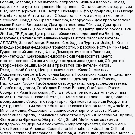
Россия, Беллона, Союз жителей островов Тисима и Хабомаи, Съезд
народных депутатов, Гринпис Интернешнл, Фонд борьбы с коррупцией
Инк, Завет церквей TCCN, Агора, Всемирный фонд природы, BDR Novaja
Gazeta-Europe, Алтай проект, Образовательный дом прав человека
Чернигов, Фонд Дом Прав Человека, Белорусский дом прав человека
имени Бориса Звозскова, Дом прав человека Тбилиси, Дом прав
человека Ереван, Дом прав человека Крым, Центр дикого лосося, TVR
Studios, ТВ Дождь, Центр европейских исследований им Вилфрида
Мартенса, Сетевое объединение журналистов расследователей,
АЛЛАТРА, За свободную Россию, Свободная Бурятия, Uralic, UnKremlin,
Международная федерация транспортных рабочих, ИстЧам Финланд,
Гудзоновский институт, Фонд Демократического Развития,
Комитет-2024, Центрально-Европейский университет, Центр
восточноевропейских и международных исследований, Общество
Сторожевой башни, Библии и трактатов Свидетелей Иеговы,
Гражданский Совет, Центр анализа европейской политики,
Академическая сеть Восточная Европа, Российский комитет действия,
РЭНД корпорейшн, Русская Америка за демократию в России,
Настоящая Россия, Глобальная сеть журналистов-расследователей,
Служба поддержки, Свободная Россия Берлин, Свободная Россия
Северный Рейн-Вестфалия, Фонд глобальной помощи, Антивоенный
комитет России, Russie-Libertes, La Asocicion de Rusos Libres, Союз за
возвращение Северных территорий, Крымскотатарский Ресурсный
Центр, Глобальный союз IndustriALL, Russian Election Monitor, Article 19,
Мнение медиа, Федерация анархического черного креста, Радио
Свободная Европа, Германское общество изучения Восточной Европы,
Фонд имени Фридриха Эберта, XZ gGmbH, Мобильная академия
поддержки гендерной демократии и миротворчества, Форум имени
Льва Копелева, American Councils for International Education, Cultural
Vistas, Institute of International Education, Антивоенное движение Антальи,