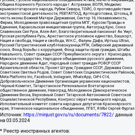
Община Коренного Русского народа г. Астрахани, ВОЛЯ, Меджлис
крымскотатарского народа, Рубеж Севера, ТОЙС, О противодействии
экстремистской деятельности, РЕВТАТПОД, Артподготовка, Штольц, В
честь иконы Божией Матери Державная, Сектор 16, Независимость,
Фирма, Молодежная правозащитная группа МПГ, Курсом Правды и
Единения, Каракольская инициативная группа, Автоград Крю, Союз
Славянских Сил Руси, Алля-Аят, Благотворительный пансионат Ак Умут,
Русская республика Русь, Арестантское уголовное единство, Башкорт,
Нация и свобода, Нация и свобода, W.H.С., Фалунь Дафа, Иртыш Ultras,
Русский Патриотический клуб-Новокузнецк/РПК, Сибирский державный
союз, Фонд борьбы с коррупцией, Фонд защиты прав граждан, Штабы
Навального, Совет граждан СССР Прикубанского округа г. Краснодара,
Мужское государство, Народное объединение русского движения,
Народное движение Адат, Народный совет граждан РСФСР СССР
Архангельской области, Проект Штурм, Граждане СССР, Держава Союз
Советских Светлых Родов, Совет Советских Социалистических Районов,
Meta Platforms Inc, Facebook, Instagram, WhatsApp, СИЧ-С14,
Добровольческое Движение Организации украинских националистов,
Черный Комитет, Татарстанское Региональное Всетатарское
общественное движение, Невоград, Молодежное Демократическое
Движение Весна, Верховный Совет Татарской Автономной Советской
Социалистической Республики, Конгресс ойрат-калмыцкого народа,
Исполнительный комитет совета народных депутатов Красноярского
края, Этническое национальное объединение, ЛГБТ, Я.МЫ Сергей Фургал
Источник:
https://minjust.gov.ru/ru/documents/7822/
данные
на
03.05.2024
* Реестр иностранных агентов: