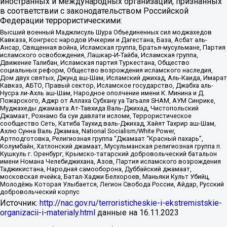
иностранных и международных организаций, признанных
в соответствии с законодательством Российской
Федерации террористическими:
Высший военный Маджлисуль Шура Объединенных сил моджахедов
Кавказа, Конгресс народов Ичкерии и Дагестана, База, Асбат аль-
Ансар, Священная война, Исламская группа, Братья-мусульмане, Партия
исламского освобождения, Лашкар-И-Тайба, Исламская группа,
Движение Талибан, Исламская партия Туркестана, Общество
социальных реформ, Общество возрождения исламского наследия,
Дом двух святых, Джунд аш-Шам, Исламский джихад, Аль-Каида, Имарат
Кавказ, АБТО, Правый сектор, Исламское государство, Джабха аль-
Нусра ли-Ахль аш-Шам, Народное ополчение имени К. Минина и Д.
Пожарского, Аджр от Аллаха Субхану уа Тагьаля SHAM, АУМ Синрике,
Муджахеды джамаата Ат-Тавхида Валь-Джихад, Чистопольский
Джамаат, Рохнамо ба суи давлати исломи, Террористическое
сообщество Сеть, Катиба Таухид валь-Джихад, Хайят Тахрир аш-Шам,
Ахлю Сунна Валь Джамаа, National Socialism/White Power,
Артподготовка, Религиозная группа “Джамаат “Красный пахарь”,
Колумбайн, Хатлонский джамаат, Мусульманская религиозная группа п.
Кушкуль г. Оренбург, Крымско-татарский добровольческий батальон
имени Номана Челебиджихана, Азов, Партия исламского возрождения
Таджикистана, Народная самооборона, Дуббайский джамаат,
московская ячейка, Батал-Хаджи Белхороев, Маньяки Культ Убийц,
Молодёжь Которая Улыбается, Легион Свобода России, Айдар, Русский
добровольческий корпус
Источник:
http://nac.gov.ru/terroristicheskie-i-ekstremistskie-
organizacii-i-materialy.html
данные на
16.11.2023