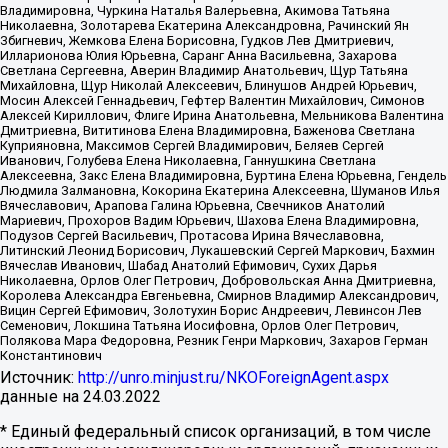
Владимировна, Чуркина Наталья Валерьевна, Акимова Татьяна
Николаевна, Золотарева Екатерина Александровна, Рачинский Ян
Збигневич, Жемкова Елена Борисовна, Гудков Лев Дмитриевич,
Илларионова Юлия Юрьевна, Саранг Анна Васильевна, Захарова
Светлана Сергеевна, Аверин Владимир Анатольевич, Щур Татьяна
Михайловна, Щур Николай Алексеевич, Блинушов Андрей Юрьевич,
Мосин Алексей Геннадьевич, Гефтер Валентин Михайлович, Симонов
Алексей Кириллович, Флиге Ирина Анатольевна, Мельникова Валентина
Дмитриевна, Вититинова Елена Владимировна, Баженова Светлана
Куприяновна, Максимов Сергей Владимирович, Беляев Сергей
Иванович, Голубева Елена Николаевна, Ганнушкина Светлана
Алексеевна, Закс Елена Владимировна, Буртина Елена Юрьевна, Гендель
Людмила Залмановна, Кокорина Екатерина Алексеевна, Шуманов Илья
Вячеславович, Арапова Галина Юрьевна, Свечников Анатолий
Мариевич, Прохоров Вадим Юрьевич, Шахова Елена Владимировна,
Подузов Сергей Васильевич, Протасова Ирина Вячеславовна,
Литинский Леонид Борисович, Лукашевский Сергей Маркович, Бахмин
Вячеслав Иванович, Шабад Анатолий Ефимович, Сухих Дарья
Николаевна, Орлов Олег Петрович, Добровольская Анна Дмитриевна,
Королева Александра Евгеньевна, Смирнов Владимир Александрович,
Вицин Сергей Ефимович, Золотухин Борис Андреевич, Левинсон Лев
Семенович, Локшина Татьяна Иосифовна, Орлов Олег Петрович,
Полякова Мара Федоровна, Резник Генри Маркович, Захаров Герман
Константинович
Источник:
http://unro.minjust.ru/NKOForeignAgent.aspx
данные на
24.03.2022
* Единый федеральный список организаций, в том числе