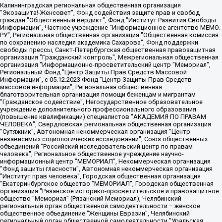
Калининградская региональная общественная организация "Экозащита!-Женсовет", Фонд содействия защите прав и свобод граждан "Общественный вердикт", Фонд "Институт Развития Свободы Информации", Частное учреждение "Информационное агентство МЕМО. РУ", Региональная общественная организация "Общественная комиссия по сохранению наследия академика Сахарова", Фонд поддержки свободы прессы, Санкт-Петербургская общественная правозащитная организация "Гражданский контроль", Межрегиональная общественная организация "Информационно-просветительский центр "Мемориал", Региональный Фонд "Центр Защиты Прав Средств Массовой Информации", с 05.12.2023 Фонд "Центр Защиты Прав Средств массовой информации", Региональная общественная благотворительная организация помощи беженцам и мигрантам "Гражданское содействие", Негосударственное образовательное учреждение дополнительного профессионального образования (повышение квалификации) специалистов "АКАДЕМИЯ ПО ПРАВАМ ЧЕЛОВЕКА", Свердловская региональная общественная организация "Сутяжник", Автономная некоммерческая организация "Центр независимых социологических исследований", Союз общественных объединений "Российский исследовательский центр по правам человека", Региональное общественное учреждение научно-информационный центр "МЕМОРИАЛ", Некоммерческая организация "Фонд защиты гласности", Автономная некоммерческая организация "Институт прав человека", Городская общественная организация "Екатеринбургское общество "МЕМОРИАЛ", Городская общественная организация "Рязанское историко-просветительское и правозащитное общество "Мемориал" (Рязанский Мемориал), Челябинский региональный орган общественной самодеятельности – женское общественное объединение "Женщины Евразии", Челябинский региональный орган общественной самодеятельности "Уральская правозащитная группа", Фонд содействия защите здоровья и социальной справедливости имени Андрея Рылькова, Автономная Некоммерческая Организация "Аналитический Центр Юрия Левады", Автономная некоммерческая организация социальной поддержки населения "Проект Апрель", Региональная общественная организация помощи женщинам и детям, находящимся в кризисной ситуации "Информационно-методический центр "Анна", Фонд содействия развитию массовых коммуникаций и правовому просвещению "Так-так-Так", Фонд содействия устойчивому развитию "Серебряная тайга", Свердловский региональный общественный фонд социальных проектов "Новое время", "Idel.Реалии", Кавказ.Реалии, Крым.Реалии, Телеканал Настоящее Время, Татаро-башкирская служба Радио Свобода (Azatliq Radiosi), Радио Свободная Европа/Радио Свобода (PCE/PC), "Сибирь.Реалии", "Фактограф", Благотворительный фонд помощи осужденным и их семьям, Автономная некоммерческая организация "Институт глобализации и социальных движений", Фонд "В защиту прав заключенных", Частное учреждение "Центр поддержки и содействия развитию средств массовой информации", Пензенский региональный общественный благотворительный фонд "Гражданский союз", "Север.Реалии", Некоммерческая организация Фонд "Правовая инициатива", Общество с ограниченной ответственностью "Радио Свободная Европа/Радио Свобода", Чешское информационное агентство "MEDIUM-ORIENT", Красноярская региональная общественная организация "Мы против СПИДа", Камалягин Денис Николаевич, Маркелов Сергей Евгеньевич, Пономарев Лев Александрович, Савицкая Людмила Алексеевна, Автономная некоммерческая организация "Центр по работе с проблемой насилия "НАСИЛИЮ.НЕТ", Межрегиональный профессиональный союз работников здравоохранения "Альянс врачей", Юридическое лицо, зарегистрированное в Латвийской Республике, SIA "Medusa Project" (регистрационный номер 40103797863, дата регистрации 10.06.2014), Некоммерческая организация "Фонд по борьбе с коррупцией", Автономная некоммерческая организация "Институт права и публичной политики", Баданин Роман Сергеевич, Гликин Максим Александрович, Железнова Мария Михайловна, Лукьянова Юлия Сергеевна, Маетная Елизавета Витальевна, Маняхин Петр Борисович, Чуракова Ольга Владимировна, Ярош Юлия Петровна, Юридическое лицо "The Insider SIA", зарегистрированное в Риге, Латвийская Республика (дата регистрации 26.06.2015), являющееся администратором доменного имени интернет-издания "The Insider SIA", https://theins.ru, Постернак Алексей Евгеньевич, Рубин Михаил Аркадьевич, Анин Роман Александрович, Юридическое лицо Istories fonds, зарегистрированное в Латвийской Республике (регистрационный номер 50008295751, дата регистрации 24.02.2020), Великовский Дмитрий Александрович, Долинина Ирина Николаевна, Мароховская Алеся Алексеевна, Шлейнов Роман Юрьевич, Шмагун Олеся Валентиновна, Общество с ограниченной ответственностью "Альтаир 2021", Общество с ограниченной ответственностью "Вега 2021", Общество с ограниченной ответственностью "Главный редактор 2021", Общество с ограниченной ответственностью "Ромашки монолит", Важенков Артем Валерьевич, Ивановская областная общественная организация "Центр гендерных исследований", Гурман Юрий Альбертович, Медиапроект "ОВД-Инфо", Егоров Владимир Владимирович, Жилинский Владимир Александрович, Общество с ограниченной ответственностью "ЗП", Иванова София Юрьевна, Карезина Инна Павловна, Кильтау Екатерина Викторовна, Петров Алексей Викторович, Пискунов Сергей Евгеньевич, Смирнов Сергей Сергеевич, Тихонов Михаил Сергеевич, Общество с ограниченной ответственностью "ЖУРНАЛИСТ-ИНОСТРАННЫЙ АГЕНТ", Арапова Галина Юрьевна, Вольтская Татьяна Анатольевна, Американская компания "Mason G.E.S. Anonymous Foundation" (США), являющаяся владельцем интернет-издания https://mnews.world/, Компания "Stichting Bellingcat", зарегистрированная в Нидерландах (дата регистрации 11.07.2018), Захаров Андрей Вячеславович, Клепиковская Екатерина Дмитриевна, Общество с ограниченной ответственностью "МЕМО", Перл Роман Александрович, Симонов Евгений Алексеевич, Соловьева Елена Анатольевна, Сотников Даниил Владимирович, Сурначева Елизавета Дмитриевна, Автономная некоммерческая организация по защите прав человека и информированию населения "Якутия – Наше Мнение", Общество с ограниченной ответственностью "Москоу диджитал медиа", с 26.01.2023 Общество с ограниченной ответственностью "Чайка Белые сады", Ветошкина Валерия Валерьевна, Заговора Максим Александрович, Межрегиональное общественное движение "Российская ЛГБТ - сеть", Оленичев Максим Владимирович, Павлов Иван Юрьевич, Скворцова Елена Сергеевна, Общество с ограниченной ответственностью "Как бы инагент", Кочетков Игорь Викторович, Общество с ограниченной ответственностью "Честные выборы", Еланчик Олег Александрович, Общество с ограниченной ответственностью "Нобелевский призыв", Гималова Регина Эмилевна, Григорьев Андрей Валерьевич, Григорьева Алина Александровна, Ассоциация по содействию защите прав призывников, альтернативнослужащих и военнослужащих "Правозащитная группа "Гражданин.Армия.Право", Хисамова Регина Фаритовна, Автономная некоммерческая организация по реализации социально-правовых программ "Лилит", Дальневосточное общественное движение "Маяк", Санкт-Петербургская ЛГБТ-инициативная группа "Выход", Инициативная группа ЛГБТ+ "Реверс", Алексеев Андрей Викторович, Бекбулатова Таисия Львовна, Беляев Иван Михайлович, Владыкина Елена Сергеевна, Гельман Марат Александрович, Никульшина Вероника Юрьевна, Толоконникова Надежда Андреевна, Шендерович Виктор Анатольевич, Общество с ограниченной ответственностью "Данное сообщение", Общество с ограниченной ответственностью Издательский дом "Новая глава", Айнбиндер Александра Александровна, Московский комьюнити-центр для ЛГБТ+инициатив, Благотворительный фонд развития филантропии, Deutsche Welle (Германия, Kurt-Schumacher-Strasse 3, 53113 Bonn), Борзунова Мария Михайловна, Воробьев Виктор Викторович, Голубева Анна Львовна, Константинова Алла Михайловна, Малкова Ирина Владимировна, Мурадов Мурад Абдулгалимович, Осетинская Елизавета Николаевна, Понасенков Евгений Николаевич, Ганапольский Матвей Юрьевич, Киселев Евгений Алексеевич, Борухович Ирина Григорьевна, Дремин Иван Тимофеевич, Дубровский Дмитрий Викторович, Красноярская региональная общественная организация поддержки и развития альтернативных образовательных технологий и межкультурных коммуникаций "ИНТЕРРА", Маяковская Екатерина Алексеевна, Фейгин Марк Захарович, Филимонов Андрей Викторович, Дзугкоева Регина Николаевна, Доброхотов Роман Александрович, Дудь Юрий Александрович, Елкин Сергей Владимирович, Кругликов Кирилл Игоревич, Сабунаева Мария Леонидовна, Семенов Алексей Владимирович, Шаинян Карен Багратович, Шульман Екатерина Михайловна, Асафьев Артур Валерьевич, Вахштайн Виктор Семенович, Венедиктов Алексей Алексеевич, Лушникова Екатерина Евгеньевна, Волков Леонид Михайлович, Невзоров Александр Глебович, Пархоменко Сергей Борисович, Сироткин Ярослав Николаевич, Кара-Мурза Владимир Владимирович, Баранова Наталья Владимировна, Гозман Леонид Яковлевич, Кагарлицкий Борис Юльевич, Климарев Михаил Валерьевич, Милов Владимир Станиславович, Автономная некоммерческая организация Краснодарский центр современного искусства "Типография", Моргенштерн Алишер Тагирович, Соболь Любовь Эдуардовна, Общество с ограниченной ответственностью "ЛИЗА НОРМ", Каспаров Гарри Кимович, Ходорковский Михаил Борисович, Общество с ограниченной ответственностью "Апрельские тезисы", Данилович Ирина Брониславовна, Кашин Олег Владимирович, Петров Николай Владимирович, Пивоваров Алексей Владимирович, Соколов Михаил Владимирович, Цветкова Юлия Владимировна, Чичваркин Евгений Александрович, Комитет против пыток/Команда против пыток, Общество с ограниченной ответственностью "Первый научный", Общество с ограниченной ответственностью "Вертолет и ко", Белоцерковская Вероника Борисовна, Кац Максим Евгеньевич, Лазарева Татьяна Юрьевна, Шаведдинов Руслан Табризович, Яшин Илья Валерьевич, Общество с ограниченной ответственностью "Иноагент ААВ", Алешковский Дмитрий Петрович, Альбац Евгения Марковна, Быков Дмитрий Львович, Галямина Юлия Евгеньевна, Лойко Сергей Леонидович, Мартынов Кирилл Константинович, Медведев Сергей Александрович, Крашенинников Федор Геннадиевич, Гордеева Катерина Вл