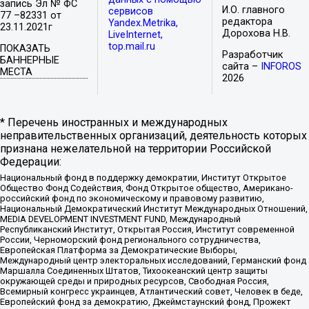
запись Эл № ФС
И.О. главного
сервисов
77 –82331 от
редактора
Yandex.Metrika,
23.11.2021г
Дорохова Н.В.
LiveInternet,
top.mail.ru
ПОКАЗАТЬ
Разработчик
БАННЕРНЫЕ
сайта –
INFOROS
МЕСТА
2026
* Перечень иностранных и международных
неправительственных организаций, деятельность которых
признана нежелательной на территории Российской
Федерации:
Национальный фонд в поддержку демократии, Институт Открытое
Общество Фонд Содействия, Фонд Открытое общество, Американо-
российский фонд по экономическому и правовому развитию,
Национальный Демократический Институт Международных Отношений,
MEDIA DEVELOPMENT INVESTMENT FUND, Международный
Республиканский Институт, Открытая Россия, Институт современной
России, Черноморский фонд регионального сотрудничества,
Европейская Платформа за Демократические Выборы,
Международный центр электоральных исследований, Германский фонд
Маршалла Соединенных Штатов, Тихоокеанский центр защиты
окружающей среды и природных ресурсов, Свободная Россия,
Всемирный конгресс украинцев, Атлантический совет, Человек в беде,
Европейский фонд за демократию, Джеймстаунский фонд, Прожект