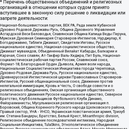
* Перечень общественных объединений и религиозных
организаций в отношении которых судом принято
вступившее в законную силу решение о ликвидации или
запрете деятельности:
Национал-большевистская партия, ВЕК РА, Рада земли Кубанской
Духовно Родовой Державы Русь, Община Духовного Управления
Асгардской Веси Беловодья, Славянская Община Капища Веды Перуна,
Мужская Духовная Семинария Староверов-Инглингов, Нурджулар, К
Богодержавию, Таблиги Джамаат, Свидетели Иеговы, Русское
национальное единство, Национал-социалистическое общество,
Джамаат мувахидов, Объединенный Вилайат Кабарды, Балкарии и
Карачая, Союз славян, Ат-Такфир Валь-Хиджра, Пит Буль, Национал-
социалистическая рабочая партия России, Славянский союз,
Формат-18, Благородный Орден Дьявола, Армия воли народа,
Национальная Социалистическая Инициатива города Череповца,
Духовно-Родовая Держава Русь, Русское национальное единство,
Древнерусской Инглистической церкви Православных Староверов-
Инглингов, Русский общенациональный союз, Движение против
нелегальной иммиграции, Кровь и Честь, О свободе совести и о
религиозных объединениях, Омская организация общественного
политического движения Русское национальное единство, Северное
Братство, Клуб Болельщиков Футбольного Клуба Динамо,
Файзрахманисты, Мусульманская религиозная организация п.
Боровский, Община Коренного Русского народа Щелковского района,
Правый сектор, УНА - УНСО, Украинская повстанческая армия, Тризуб
им. Степана Бандеры, Братство, Белый Крест, Misanthropic division,
Религиозное объединение последователей инглиизма, Народная
Социальная Инициатива, TulaSkins, Этнополитическое объединение
Русские, Русское национальное объединение Атака, Мечеть Мирмамеда,