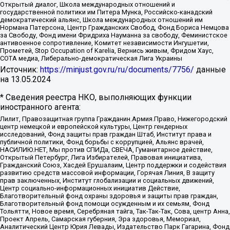
Открытый диалог, Школа международных отношений и
государственной политики им Питера Мунка, Российско-канадский
демократический альянс, Школа международных отношений им
Нормана Патерсона, Центр Гражданских Свобод, Фонд Бориса Немцова
за Свободу, Фонд имени Фридриха Науманна за свободу, Феминистское
антивоенное сопротивление, Комитет независимости Ингушетии,
Прометей, Stop Occupation of Karelia, Вернись живым, Фридом Хаус,
СОТА медиа, Либерально-демократическая Лига Украины
Источник:
https://minjust.gov.ru/ru/documents/7756/
данные
на
13.05.2024
* Сведения реестра НКО, выполняющих функции
иностранного агента:
Лилит, Правозащитная группа Гражданин.Армия.Право, Нижегородский
центр немецкой и европейской культуры, Центр гендерных
исследований, Фонд защиты прав граждан Штаб, Институт права и
публичной политики, Фонд борьбы с коррупцией, Альянс врачей,
НАСИЛИЮ.НЕТ, Мы против СПИДа, СВЕЧА, Гуманитарное действие,
Открытый Петербург, Лига Избирателей, Правовая инициатива,
Гражданский Союз, Хасдей Ерушалаим, Центр поддержки и содействия
развитию средств массовой информации, Горячая Линия, В защиту
прав заключенных, Институт глобализации и социальных движений,
Центр социально-информационных инициатив Действие,
Благотворительный фонд охраны здоровья и защиты прав граждан,
Благотворительный фонд помощи осужденным и их семьям, Фонд
Тольятти, Новое время, Серебряная тайга, Так-Так-Так, Сова, центр Анна,
Проект Апрель, Самарская губерния, Эра здоровья, Мемориал,
Аналитический Центр Юрия Левады, Издательство Парк Гагарина, Фонд