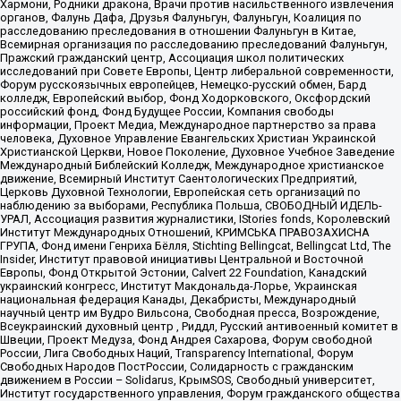
Хармони, Родники дракона, Врачи против насильственного извлечения
органов, Фалунь Дафа, Друзья Фалуньгун, Фалуньгун, Коалиция по
расследованию преследования в отношении Фалуньгун в Китае,
Всемирная организация по расследованию преследований Фалуньгун,
Пражский гражданский центр, Ассоциация школ политических
исследований при Совете Европы, Центр либеральной современности,
Форум русскоязычных европейцев, Немецко-русский обмен, Бард
колледж, Европейский выбор, Фонд Ходорковского, Оксфордский
российский фонд, Фонд Будущее России, Компания свободы
информации, Проект Медиа, Международное партнерство за права
человека, Духовное Управление Евангельских Христиан Украинской
Христианской Церкви, Новое Поколение, Духовное Учебное Заведение
Международный Библейский Колледж, Международное христианское
движение, Всемирный Институт Саентологических Предприятий,
Церковь Духовной Технологии, Европейская сеть организаций по
наблюдению за выборами, Республика Польша, СВОБОДНЫЙ ИДЕЛЬ-
УРАЛ, Ассоциация развития журналистики, IStories fonds, Королевский
Институт Международных Отношений, КРИМСЬКА ПРАВОЗАХИСНА
ГРУПА, Фонд имени Генриха Бёлля, Stichting Bellingcat, Bellingcat Ltd, The
Insider, Институт правовой инициативы Центральной и Восточной
Европы, Фонд Открытой Эстонии, Calvert 22 Foundation, Канадский
украинский конгресс, Институт Макдональда-Лорье, Украинская
национальная федерация Канады, Декабристы, Международный
научный центр им Вудро Вильсона, Свободная пресса, Возрождение,
Всеукраинский духовный центр , Риддл, Русский антивоенный комитет в
Швеции, Проект Медуза, Фонд Андрея Сахарова, Форум свободной
России, Лига Свободных Наций, Transparеncy International, Форум
Свободных Народов ПостРоссии, Солидарность с гражданским
движением в России – Solidarus, КрымSOS, Свободный университет,
Институт государственного управления, Форум гражданского общества