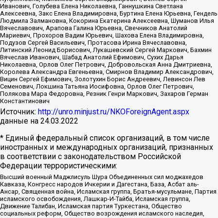
Иванович, Голубева Елена Николаевна, Ганнушкина Светлана
Алексеевна, Закс Елена Владимировна, Буртина Елена Юрьевна, Гендель
Людмила Залмановна, Кокорина Екатерина Алексеевна, Шуманов Илья
Вячеславович, Арапова Галина Юрьевна, Свечников Анатолий
Мариевич, Прохоров Вадим Юрьевич, Шахова Елена Владимировна,
Подузов Сергей Васильевич, Протасова Ирина Вячеславовна,
Литинский Леонид Борисович, Лукашевский Сергей Маркович, Бахмин
Вячеслав Иванович, Шабад Анатолий Ефимович, Сухих Дарья
Николаевна, Орлов Олег Петрович, Добровольская Анна Дмитриевна,
Королева Александра Евгеньевна, Смирнов Владимир Александрович,
Вицин Сергей Ефимович, Золотухин Борис Андреевич, Левинсон Лев
Семенович, Локшина Татьяна Иосифовна, Орлов Олег Петрович,
Полякова Мара Федоровна, Резник Генри Маркович, Захаров Герман
Константинович
Источник:
http://unro.minjust.ru/NKOForeignAgent.aspx
данные на
24.03.2022
* Единый федеральный список организаций, в том числе
иностранных и международных организаций, признанных
в соответствии с законодательством Российской
Федерации террористическими:
Высший военный Маджлисуль Шура Объединенных сил моджахедов
Кавказа, Конгресс народов Ичкерии и Дагестана, База, Асбат аль-
Ансар, Священная война, Исламская группа, Братья-мусульмане, Партия
исламского освобождения, Лашкар-И-Тайба, Исламская группа,
Движение Талибан, Исламская партия Туркестана, Общество
социальных реформ, Общество возрождения исламского наследия,