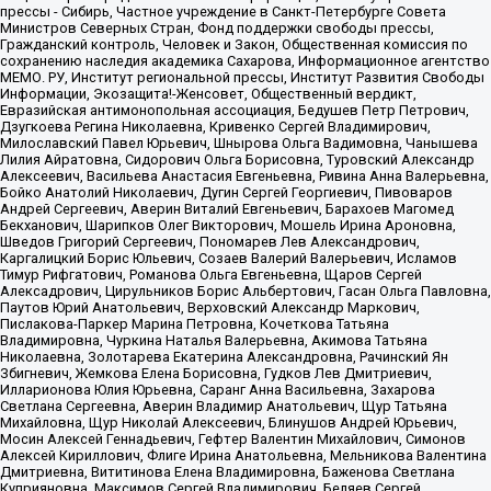
прессы - Сибирь, Частное учреждение в Санкт-Петербурге Совета
Министров Северных Стран, Фонд поддержки свободы прессы,
Гражданский контроль, Человек и Закон, Общественная комиссия по
сохранению наследия академика Сахарова, Информационное агентство
МЕМО. РУ, Институт региональной прессы, Институт Развития Свободы
Информации, Экозащита!-Женсовет, Общественный вердикт,
Евразийская антимонопольная ассоциация, Бедушев Петр Петрович,
Дзугкоева Регина Николаевна, Кривенко Сергей Владимирович,
Милославский Павел Юрьевич, Шнырова Ольга Вадимовна, Чанышева
Лилия Айратовна, Сидорович Ольга Борисовна, Туровский Александр
Алексеевич, Васильева Анастасия Евгеньевна, Ривина Анна Валерьевна,
Бойко Анатолий Николаевич, Дугин Сергей Георгиевич, Пивоваров
Андрей Сергеевич, Аверин Виталий Евгеньевич, Барахоев Магомед
Бекханович, Шарипков Олег Викторович, Мошель Ирина Ароновна,
Шведов Григорий Сергеевич, Пономарев Лев Александрович,
Каргалицкий Борис Юльевич, Созаев Валерий Валерьевич, Исламов
Тимур Рифгатович, Романова Ольга Евгеньевна, Щаров Сергей
Алексадрович, Цирульников Борис Альбертович, Гасан Ольга Павловна,
Паутов Юрий Анатольевич, Верховский Александр Маркович,
Пислакова-Паркер Марина Петровна, Кочеткова Татьяна
Владимировна, Чуркина Наталья Валерьевна, Акимова Татьяна
Николаевна, Золотарева Екатерина Александровна, Рачинский Ян
Збигневич, Жемкова Елена Борисовна, Гудков Лев Дмитриевич,
Илларионова Юлия Юрьевна, Саранг Анна Васильевна, Захарова
Светлана Сергеевна, Аверин Владимир Анатольевич, Щур Татьяна
Михайловна, Щур Николай Алексеевич, Блинушов Андрей Юрьевич,
Мосин Алексей Геннадьевич, Гефтер Валентин Михайлович, Симонов
Алексей Кириллович, Флиге Ирина Анатольевна, Мельникова Валентина
Дмитриевна, Вититинова Елена Владимировна, Баженова Светлана
Куприяновна, Максимов Сергей Владимирович, Беляев Сергей