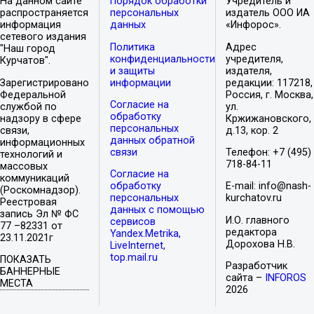
На данном сайте
Порядок обработки
Учредитель и
распространяется
персональных
издатель ООО ИА
информация
данных
«Инфорос».
сетевого издания
Политика
Адрес
"Наш город
конфиденциальности
учредителя,
Курчатов".
и защиты
издателя,
Зарегистрировано
информации
редакции: 117218,
Федеральной
Россия, г. Москва,
Согласие на
службой по
ул.
обработку
надзору в сфере
Кржижановского,
персональных
связи,
д.13, кор. 2
данных обратной
информационных
связи
Телефон: +7 (495)
технологий и
718-84-11
массовых
Согласие на
коммуникаций
обработку
E-mail: info@nash-
(Роскомнадзор).
персональных
kurchatov.ru
Реестровая
данных с помощью
запись Эл № ФС
И.О. главного
сервисов
77 –82331 от
редактора
Yandex.Metrika,
23.11.2021г
Дорохова Н.В.
LiveInternet,
top.mail.ru
ПОКАЗАТЬ
Разработчик
БАННЕРНЫЕ
сайта –
INFOROS
МЕСТА
2026