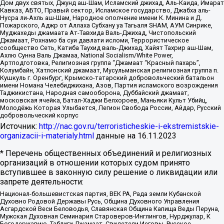
Дом двух святых, Джунд аш-Шам, Исламский джихад, Аль-Каида, Имарат
Кавказ, АБТО, Правый сектор, Исламское государство, Джабха аль-
Нусра ли-Ахль аш-Шам, Народное ополчение имени К. Минина и Д.
Пожарского, Аджр от Аллаха Субхану уа Тагьаля SHAM, АУМ Синрике,
Муджахеды джамаата Ат-Тавхида Валь-Джихад, Чистопольский
Джамаат, Рохнамо ба суи давлати исломи, Террористическое
сообщество Сеть, Катиба Таухид валь-Джихад, Хайят Тахрир аш-Шам,
Ахлю Сунна Валь Джамаа, National Socialism/White Power,
Артподготовка, Религиозная группа “Джамаат “Красный пахарь”,
Колумбайн, Хатлонский джамаат, Мусульманская религиозная группа п.
Кушкуль г. Оренбург, Крымско-татарский добровольческий батальон
имени Номана Челебиджихана, Азов, Партия исламского возрождения
Таджикистана, Народная самооборона, Дуббайский джамаат,
московская ячейка, Батал-Хаджи Белхороев, Маньяки Культ Убийц,
Молодёжь Которая Улыбается, Легион Свобода России, Айдар, Русский
добровольческий корпус
Источник:
http://nac.gov.ru/terroristicheskie-i-ekstremistskie-
organizacii-i-materialy.html
данные на
16.11.2023
* Перечень общественных объединений и религиозных
организаций в отношении которых судом принято
вступившее в законную силу решение о ликвидации или
запрете деятельности:
Национал-большевистская партия, ВЕК РА, Рада земли Кубанской
Духовно Родовой Державы Русь, Община Духовного Управления
Асгардской Веси Беловодья, Славянская Община Капища Веды Перуна,
Мужская Духовная Семинария Староверов-Инглингов, Нурджулар, К
Богодержавию, Таблиги Джамаат, Свидетели Иеговы, Русское