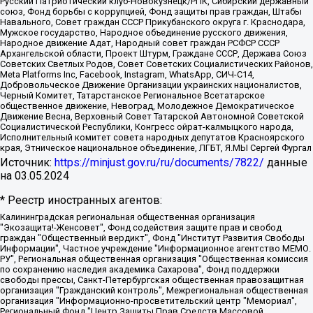
Русский Патриотический клуб-Новокузнецк/РПК, Сибирский державный
союз, Фонд борьбы с коррупцией, Фонд защиты прав граждан, Штабы
Навального, Совет граждан СССР Прикубанского округа г. Краснодара,
Мужское государство, Народное объединение русского движения,
Народное движение Адат, Народный совет граждан РСФСР СССР
Архангельской области, Проект Штурм, Граждане СССР, Держава Союз
Советских Светлых Родов, Совет Советских Социалистических Районов,
Meta Platforms Inc, Facebook, Instagram, WhatsApp, СИЧ-С14,
Добровольческое Движение Организации украинских националистов,
Черный Комитет, Татарстанское Региональное Всетатарское
общественное движение, Невоград, Молодежное Демократическое
Движение Весна, Верховный Совет Татарской Автономной Советской
Социалистической Республики, Конгресс ойрат-калмыцкого народа,
Исполнительный комитет совета народных депутатов Красноярского
края, Этническое национальное объединение, ЛГБТ, Я.МЫ Сергей Фургал
Источник:
https://minjust.gov.ru/ru/documents/7822/
данные
на
03.05.2024
* Реестр иностранных агентов:
Калининградская региональная общественная организация "Экозащита!-Женсовет", Фонд содействия защите прав и свобод граждан "Общественный вердикт", Фонд "Институт Развития Свободы Информации", Частное учреждение "Информационное агентство МЕМО. РУ", Региональная общественная организация "Общественная комиссия по сохранению наследия академика Сахарова", Фонд поддержки свободы прессы, Санкт-Петербургская общественная правозащитная организация "Гражданский контроль", Межрегиональная общественная организация "Информационно-просветительский центр "Мемориал", Региональный Фонд "Центр Защиты Прав Средств Массовой Информации", с 05.12.2023 Фонд "Центр Защиты Прав Средств массовой информации", Региональная общественная благотворительная организация помощи беженцам и мигрантам "Гражданское содействие", Негосударственное образовательное учреждение дополнительного профессионального образования (повышение квалификации) специалистов "АКАДЕМИЯ ПО ПРАВАМ ЧЕЛОВЕКА", Свердловская региональная общественная организация "Сутяжник", Автономная некоммерческая организация "Центр независимых социологических исследований", Союз общественных объединений "Российский исследовательский центр по правам человека", Региональное общественное учреждение научно-информационный центр "МЕМОРИАЛ", Некоммерческая организация "Фонд защиты гласности", Автономная некоммерческая организация "Институт прав человека", Городская общественная организация "Екатеринбургское общество "МЕМОРИАЛ", Городская общественная организация "Рязанское историко-просветительское и правозащитное общество "Мемориал" (Рязанский Мемориал), Челябинский региональный орган общественной самодеятельности – женское общественное объединение "Женщины Евразии", Челябинский региональный орган общественной самодеятельности "Уральская правозащитная группа", Фонд содействия защите здоровья и социальной справедливости имени Андрея Рылькова, Автономная Некоммерческая Организация "Аналитический Центр Юрия Левады", Автономная некоммерческая организация социальной поддержки населения "Проект Апрель", Региональная общественная организация помощи женщинам и детям, находящимся в кризисной ситуации "Информационно-методический центр "Анна", Фонд содействия развитию массовых коммуникаций и правовому просвещению "Так-так-Так", Фонд содействия устойчивому развитию "Серебряная тайга", Свердловский региональный общественный фонд социальных проектов "Новое время", "Idel.Реалии", Кавказ.Реалии, Крым.Реалии, Телеканал Настоящее Время, Татаро-башкирская служба Радио Свобода (Azatliq Radiosi), Радио Свободная Европа/Радио Свобода (PCE/PC), "Сибирь.Реалии", "Фактограф", Благотворительный фонд помощи осужденным и их семьям, Автономная некоммерческая организация "Институт глобализации и социальных движений", Фонд "В защиту прав заключенных", Частное учреждение "Центр поддержки и содействия развитию средств массовой информации", Пензенский региональный общественный благотворительный фонд "Гражданский союз", "Север.Реалии", Некоммерческая организация Фонд "Правовая инициатива", Общество с ограниченной ответственностью "Радио Свободная Европа/Радио Свобода", Чешское информационное агентство "MEDIUM-ORIENT", Красноярская региональная общественная организация "Мы против СПИДа", Камалягин Денис Николаевич, Маркелов Сергей Евгеньевич, Пономарев Лев Александрович, Савицкая Людмила Алексеевна, Автономная некоммерческая организация "Центр по работе с проблемой насилия "НАСИЛИЮ.НЕТ", Межрегиональный профессиональный союз работников здравоохранения "Альянс врачей", Юридическое лицо, зарегистрированное в Латвийской Республике, SIA "Medusa Project" (регистрационный номер 40103797863, дата регистрации 10.06.2014), Некоммерческая организация "Фонд по борьбе с коррупцией", Автономная некоммерческая организация "Институт права и публичной политики", Баданин Роман Сергеевич, Гликин Максим Александрович, Железнова Мария Михайловна, Лукьянова Юлия Сергеевна, Маетная Елизавета Витальевна, Маняхин Петр Борисович, Чуракова Ольга Владимировна, Ярош Юлия Петровна, Юридическое лицо "The Insider SIA", зарегистрированное в Риге, Латвийская Республика (дата регистрации 26.06.2015), являющееся администратором доменного имени интернет-издания "The Insider SIA", https://theins.ru, Постернак Алексей Евгеньевич, Рубин Михаил Аркадьевич, Анин Роман Александрович, Юридическое лицо Istories fonds, зарегистрированное в Латвийской Республике (регистрационный номер 50008295751, дата регистрации 24.02.2020), Великовский Дмитрий Александрович, Долинина Ирина Николаевна, Мароховская Алеся Алексеевна, Шлейнов Роман Юрьевич, Шмагун Олеся Валентиновна, Общество с ограниченной ответственностью "Альтаир 2021", Общество с ограниченной ответственностью "Вега 2021", Общество с ограниченной ответственностью "Главный редактор 2021", Общество с ограниченной ответственностью "Ромашки монолит", Важенков Артем Валерьевич, Ивановская областная общественная организация "Центр гендерных исследований", Гурман Юрий Альбертович, Медиапроект "ОВД-Инфо", Егоров Владимир Владимирович, Жилинский Владимир Александрович, Общество с ограниченной ответственностью "ЗП", Иванова София Юрьевна, Карезина Инна Павловна, Кильтау Екатерина Викторовна, Петров Алексей Викторович, Пискунов Сергей Евгеньевич, Смирнов Сергей Сергеевич, Тихонов Михаил Сергеевич, Общество с ограниченной ответственностью "ЖУРНАЛИСТ-ИНОСТРАННЫЙ АГЕНТ", Арапова Галина Юрьевна, Вольтская Татьяна Анатольевна, Американская компания "Mason G.E.S. Anonymous Foundation" (США), являющаяся владельцем интернет-издания https://mnews.world/, Компания "Stichting Bellingcat", зарегистрированная в Нидерландах (дата регистрации 11.07.2018), Захаров Андрей Вячеславович, Клепиковская Екатерина Дмитриевна, Общество с ограниченной ответственностью "МЕМО", Перл Роман Александрович, Симонов Евгений Алексеевич, Соловьева Елена Анатольевна, Сотников Даниил Владимирович, Сурначева Елизавета Дмитриевна, Автономная некоммерческая организация по защите прав человека и информированию населения "Якутия – Наше Мнение", Общество с ограниченной ответственностью "Москоу диджитал медиа", с 26.01.2023 Общество с ограниченной ответственностью "Чайка Белые сады", Ветошкина Валерия Валерьевна, Заговора Максим Александрович, Межрегиональное общественное движение "Российская ЛГБТ - сеть", Оленичев Максим Владимирович, Павлов Иван Юрьевич, Скворцова Елена Сергеевна, Общество с ограниченной ответственностью "Как бы инагент", Кочетков Игорь Викторович, Общество с ограниченной ответственностью "Честные выборы", Еланчик Олег Александрович, Общество с ограниченной ответственностью "Нобелевский призыв", Гималова Регина Эмилевна, Григорьев Андрей Валерьевич, Григорьева Алина Александровна, Ассоциация по содействию защите прав призывников, альтернативнослужащих и военнослужащих "Правозащитная группа "Гражданин.Армия.Право", Хисамова Регина Фаритовна, Автономная некоммерческая организация по реализации социально-правовых программ "Лилит", Дальневосточное общественное движение "Маяк", Санкт-Петербургская ЛГБТ-инициативная группа "Выход", Инициативная группа ЛГБТ+ "Реверс", Алексеев Андрей Викторович, Бекбулатова Таисия Львовна, Беляев Иван Михайлович, Владыкина Елена Сергеевна, Гельман Марат Александрович, Никульшина Вероника Юрьевна, Толоконникова Надежда Андреевна, Шендерович Виктор Анатольевич, Общество с ограниченной ответственностью "Данное сообщение", Общество с ограниченной ответственностью Издательский дом "Новая глава", Айнбиндер Александра Александровна, Московский комьюнити-центр для ЛГБТ+инициатив, Благотворительный фонд развития филантропии, Deutsche Welle (Германия, Kurt-Schumacher-Strasse 3, 53113 Bonn), Борзунова Мария Михайловна, Воробьев Виктор Викторович, Голубева Анна Львовна, Константинова Алла Михайловна, Малкова Ирина Владимировна, Мурадов Мурад Абдулгалимович, Осетинская Елизавета Николаевна, Понасенков Евгений Николаевич, Ганапольский Матвей Юрьевич, Киселев Евгений Алексеевич, Борухович Ирина Григорьевна, Дремин Иван Тимофеевич, Дубровский Дмитрий Викторович, Красноярская региональная общественная организация поддержки и развития альтернативных образовательных технологий и межкультурных коммуникаций "ИНТЕРРА", Маяковская Екатерина Алексеевна, Фейгин Марк Захарович, Филимонов Андрей Викторович, Дзугкоева Регина Николаевна, Доброхотов Роман Александрович, Дудь Юрий Александрович, Елкин Сергей Владимирович, Кругликов Кирилл Игоревич, Сабунаева Мария Леонидовна, Семенов Алексей Владимирович, Шаинян Карен Багратович, Шульман Екатерина Михайловна, Асафьев Артур Валерьевич, Вахштайн Виктор Семенович, Венедиктов Алексей Алексеевич, Лушникова Екатерина Евгеньевна, Волков Леонид Михайлович, Невзоров Александр Глебович, Пархоменко Сергей Борисович, Сироткин Ярослав Николаевич, Кара-Мурза Владимир Владимирович, Баранова Наталья Владимировна, Гозман Леонид Яковлевич, Кагарлицкий Борис Юльевич, Климарев Михаил Валерьевич, Милов Владимир Станиславович, Автономная некоммерческая организация Краснодарский центр современного искусства "Типография", Моргенштерн Алишер Тагирович, Соболь Любовь Эдуардовна, Общество с ограниченной ответственностью "ЛИЗА НОРМ", Каспаров Гарри Кимович, Ходорковский Михаил Борисович, Общество с ограниченной ответственностью "Апрельские тезисы", Данилович Ирина Брониславовна, Кашин Олег Владимирович, Петров Николай Владимирович, Пивоваров Алексей Владимирович, Соколов Михаил Владимирович, Цветкова Юлия Владимировна, Чичваркин Евгений Александрович, Комитет против пыток/Команда против пыток, Общество с ограниченной ответственностью "Первый научный", Общество с ограниченной ответственностью "Вертолет и ко", Белоцерковская Вероника Борисовна, Кац Максим Евгеньевич, Лазарева Татьяна Юрьевна, Шаведдинов Руслан Табризович, Яшин Илья Валерьевич, Общество с ограниченной ответственностью "Иноагент ААВ", Алешковский Дмитрий Петрович, Альбац Евгения Марковна, Быков Дмитрий Львович, Галямина Юлия Евгеньевна, Лойко Сергей Леонидович, Мартынов Кирилл Константинович, Медведев Сергей Александрович, Крашенинников Федор Геннадиевич, Гордеева Катерина Вл