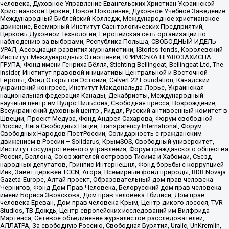
человека, Духовное Управление Евангельских Христиан Украинской
Христианской Церкви, Новое Поколение, Духовное Учебное Заведение
Международный Библейский Колледж, Международное христианское
движение, Всемирный Институт Саентологических Предприятий,
Церковь Духовной Технологии, Европейская сеть организаций по
наблюдению за выборами, Республика Польша, СВОБОДНЫЙ ИДЕЛЬ-
УРАЛ, Ассоциация развития журналистики, IStories fonds, Королевский
Институт Международных Отношений, КРИМСЬКА ПРАВОЗАХИСНА
ГРУПА, Фонд имени Генриха Бёлля, Stichting Bellingcat, Bellingcat Ltd, The
Insider, Институт правовой инициативы Центральной и Восточной
Европы, Фонд Открытой Эстонии, Calvert 22 Foundation, Канадский
украинский конгресс, Институт Макдональда-Лорье, Украинская
национальная федерация Канады, Декабристы, Международный
научный центр им Вудро Вильсона, Свободная пресса, Возрождение,
Всеукраинский духовный центр , Риддл, Русский антивоенный комитет в
Швеции, Проект Медуза, Фонд Андрея Сахарова, Форум свободной
России, Лига Свободных Наций, Transparеncy International, Форум
Свободных Народов ПостРоссии, Солидарность с гражданским
движением в России – Solidarus, КрымSOS, Свободный университет,
Институт государственного управления, Форум гражданского общества
Россия, Беллона, Союз жителей островов Тисима и Хабомаи, Съезд
народных депутатов, Гринпис Интернешнл, Фонд борьбы с коррупцией
Инк, Завет церквей TCCN, Агора, Всемирный фонд природы, BDR Novaja
Gazeta-Europe, Алтай проект, Образовательный дом прав человека
Чернигов, Фонд Дом Прав Человека, Белорусский дом прав человека
имени Бориса Звозскова, Дом прав человека Тбилиси, Дом прав
человека Ереван, Дом прав человека Крым, Центр дикого лосося, TVR
Studios, ТВ Дождь, Центр европейских исследований им Вилфрида
Мартенса, Сетевое объединение журналистов расследователей,
АЛЛАТРА, За свободную Россию, Свободная Бурятия, Uralic, UnKremlin,