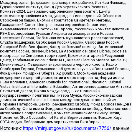
Международная федерация транспортных рабочих, ИстЧам Финланд,
Гудзоновский институт, Фонд Демократического Развития,
Комитет-2024, Центрально-Европейский университет, Центр
восточноевропейских и международных исследований, Общество
Сторожевой башни, Библии и трактатов Свидетелей Иеговы,
Гражданский Совет, Центр анализа европейской политики,
Академическая сеть Восточная Европа, Российский комитет действия,
РЭНД корпорейшн, Русская Америка за демократию в России,
Настоящая Россия, Глобальная сеть журналистов-расследователей,
Служба поддержки, Свободная Россия Берлин, Свободная Россия
Северный Рейн-Вестфалия, Фонд глобальной помощи, Антивоенный
комитет России, Russie-Libertes, La Asocicion de Rusos Libres, Союз за
возвращение Северных территорий, Крымскотатарский Ресурсный
Центр, Глобальный союз IndustriALL, Russian Election Monitor, Article 19,
Мнение медиа, Федерация анархического черного креста, Радио
Свободная Европа, Германское общество изучения Восточной Европы,
Фонд имени Фридриха Эберта, XZ gGmbH, Мобильная академия
поддержки гендерной демократии и миротворчества, Форум имени
Льва Копелева, American Councils for International Education, Cultural
Vistas, Institute of International Education, Антивоенное движение Антальи,
Открытый диалог, Школа международных отношений и
государственной политики им Питера Мунка, Российско-канадский
демократический альянс, Школа международных отношений им
Нормана Патерсона, Центр Гражданских Свобод, Фонд Бориса Немцова
за Свободу, Фонд имени Фридриха Науманна за свободу, Феминистское
антивоенное сопротивление, Комитет независимости Ингушетии,
Прометей, Stop Occupation of Karelia, Вернись живым, Фридом Хаус,
СОТА медиа, Либерально-демократическая Лига Украины
Источник:
https://minjust.gov.ru/ru/documents/7756/
данные