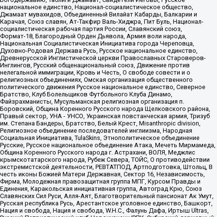
национальное единство, Национал-социалистическое общество,
Джамаат мувахидов, Объединенный Вилайат Кабарды, Балкарии и
Карачая, Союз славян, Ат-Такфир Валь-Хиджра, Пит Буль, Национал-
социалистическая рабочая партия России, Славянский союз,
Формат-18, Благородный Орден Дьявола, Армия воли народа,
Национальная Социалистическая Инициатива города Череповца,
Духовно-Родовая Держава Русь, Русское национальное единство,
Древнерусской Инглистической церкви Православных Староверов-
Инглингов, Русский общенациональный союз, Движение против
нелегальной иммиграции, Кровь и Честь, О свободе совести и о
религиозных объединениях, Омская организация общественного
политического движения Русское национальное единство, Северное
Братство, Клуб Болельщиков Футбольного Клуба Динамо,
Файзрахманисты, Мусульманская религиозная организация п.
Боровский, Община Коренного Русского народа Щелковского района,
Правый сектор, УНА - УНСО, Украинская повстанческая армия, Тризуб
им. Степана Бандеры, Братство, Белый Крест, Misanthropic division,
Религиозное объединение последователей инглиизма, Народная
Социальная Инициатива, TulaSkins, Этнополитическое объединение
Русские, Русское национальное объединение Атака, Мечеть Мирмамеда,
Община Коренного Русского народа г. Астрахани, ВОЛЯ, Меджлис
крымскотатарского народа, Рубеж Севера, ТОЙС, О противодействии
экстремистской деятельности, РЕВТАТПОД, Артподготовка, Штольц, В
честь иконы Божией Матери Державная, Сектор 16, Независимость,
Фирма, Молодежная правозащитная группа МПГ, Курсом Правды и
Единения, Каракольская инициативная группа, Автоград Крю, Союз
Славянских Сил Руси, Алля-Аят, Благотворительный пансионат Ак Умут,
Русская республика Русь, Арестантское уголовное единство, Башкорт,
Нация и свобода, Нация и свобода, W.H.С., Фалунь Дафа, Иртыш Ultras,