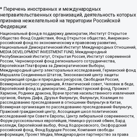
* Перечень иностранных и международных
неправительственных организаций, деятельность которых
признана нежелательной на территории Российской
Федерации:
Национальный фонд в поддержку демократии, Институт Открытое
Общество Фонд Содействия, Фонд Открытое общество, Американо-
российский фонд по экономическому и правовому развитию,
Национальный Демократический Институт Международных Отношений,
MEDIA DEVELOPMENT INVESTMENT FUND, Международный
Республиканский Институт, Открытая Россия, Институт современной
России, Черноморский фонд регионального сотрудничества,
Европейская Платформа за Демократические Выборы,
Международный центр электоральных исследований, Германский фонд
Маршалла Соединенных Штатов, Тихоокеанский центр защиты
окружающей среды и природных ресурсов, Свободная Россия,
Всемирный конгресс украинцев, Атлантический совет, Человек в беде,
Европейский фонд за демократию, Джеймстаунский фонд, Прожект
Хармони, Родники дракона, Врачи против насильственного извлечения
органов, Фалунь Дафа, Друзья Фалуньгун, Фалуньгун, Коалиция по
расследованию преследования в отношении Фалуньгун в Китае,
Всемирная организация по расследованию преследований Фалуньгун,
Пражский гражданский центр, Ассоциация школ политических
исследований при Совете Европы, Центр либеральной современности,
Форум русскоязычных европейцев, Немецко-русский обмен, Бард
колледж, Европейский выбор, Фонд Ходорковского, Оксфордский
российский фонд, Фонд Будущее России, Компания свободы
информации, Проект Медиа, Международное партнерство за права