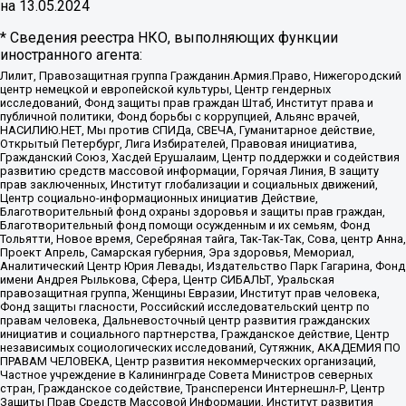
на
13.05.2024
* Сведения реестра НКО, выполняющих функции
иностранного агента:
Лилит, Правозащитная группа Гражданин.Армия.Право, Нижегородский
центр немецкой и европейской культуры, Центр гендерных
исследований, Фонд защиты прав граждан Штаб, Институт права и
публичной политики, Фонд борьбы с коррупцией, Альянс врачей,
НАСИЛИЮ.НЕТ, Мы против СПИДа, СВЕЧА, Гуманитарное действие,
Открытый Петербург, Лига Избирателей, Правовая инициатива,
Гражданский Союз, Хасдей Ерушалаим, Центр поддержки и содействия
развитию средств массовой информации, Горячая Линия, В защиту
прав заключенных, Институт глобализации и социальных движений,
Центр социально-информационных инициатив Действие,
Благотворительный фонд охраны здоровья и защиты прав граждан,
Благотворительный фонд помощи осужденным и их семьям, Фонд
Тольятти, Новое время, Серебряная тайга, Так-Так-Так, Сова, центр Анна,
Проект Апрель, Самарская губерния, Эра здоровья, Мемориал,
Аналитический Центр Юрия Левады, Издательство Парк Гагарина, Фонд
имени Андрея Рылькова, Сфера, Центр СИБАЛЬТ, Уральская
правозащитная группа, Женщины Евразии, Институт прав человека,
Фонд защиты гласности, Российский исследовательский центр по
правам человека, Дальневосточный центр развития гражданских
инициатив и социального партнерства, Гражданское действие, Центр
независимых социологических исследований, Сутяжник, АКАДЕМИЯ ПО
ПРАВАМ ЧЕЛОВЕКА, Центр развития некоммерческих организаций,
Частное учреждение в Калининграде Совета Министров северных
стран, Гражданское содействие, Трансперенси Интернешнл-Р, Центр
Защиты Прав Средств Массовой Информации, Институт развития