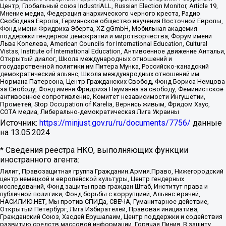
Центр, Глобальный союз IndustriALL, Russian Election Monitor, Article 19,
Мнение медиа, Федерация анархического черного креста, Радио
Свободная Европа, Германское общество изучения Восточной Европы,
Фонд имени Фридриха Эберта, XZ gGmbH, Мобильная академия
поддержки гендерной демократии и миротворчества, Форум имени
Льва Копелева, American Councils for International Education, Cultural
Vistas, Institute of International Education, Антивоенное движение Антальи,
Открытый диалог, Школа международных отношений и
государственной политики им Питера Мунка, Российско-канадский
демократический альянс, Школа международных отношений им
Нормана Патерсона, Центр Гражданских Свобод, Фонд Бориса Немцова
за Свободу, Фонд имени Фридриха Науманна за свободу, Феминистское
антивоенное сопротивление, Комитет независимости Ингушетии,
Прометей, Stop Occupation of Karelia, Вернись живым, Фридом Хаус,
СОТА медиа, Либерально-демократическая Лига Украины
Источник:
https://minjust.gov.ru/ru/documents/7756/
данные
на
13.05.2024
* Сведения реестра НКО, выполняющих функции
иностранного агента:
Лилит, Правозащитная группа Гражданин.Армия.Право, Нижегородский
центр немецкой и европейской культуры, Центр гендерных
исследований, Фонд защиты прав граждан Штаб, Институт права и
публичной политики, Фонд борьбы с коррупцией, Альянс врачей,
НАСИЛИЮ.НЕТ, Мы против СПИДа, СВЕЧА, Гуманитарное действие,
Открытый Петербург, Лига Избирателей, Правовая инициатива,
Гражданский Союз, Хасдей Ерушалаим, Центр поддержки и содействия
развитию средств массовой информации, Горячая Линия, В защиту