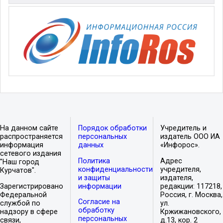
На данном сайте
Порядок обработки
Учредитель и
распространяется
персональных
издатель ООО ИА
информация
данных
«Инфорос».
сетевого издания
Политика
Адрес
"Наш город
конфиденциальности
учредителя,
Курчатов".
и защиты
издателя,
Зарегистрировано
информации
редакции: 117218,
Федеральной
Россия, г. Москва,
Согласие на
службой по
ул.
обработку
надзору в сфере
Кржижановского,
персональных
связи,
д.13, кор. 2