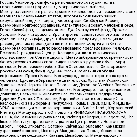
России, Черноморский фонд регионального сотрудничества,
Европейская Платформа за Демократические Выборы,
Международный центр электоральных исследований, Германский фонд
Маршалла Соединенных Штатов, Тихоокеанский центр защиты
окружающей среды и природных ресурсов, Свободная Россия,
Всемирный конгресс украинцев, Атлантический совет, Человек в беде,
Европейский фонд за демократию, Джеймстаунский фонд, Прожект
Хармони, Родники дракона, Врачи против насильственного извлечения
органов, Фалунь Дафа, Друзья Фалуньгун, Фалуньгун, Коалиция по
расследованию преследования в отношении Фалуньгун в Китае,
Всемирная организация по расследованию преследований Фалуньгун,
Пражский гражданский центр, Ассоциация школ политических
исследований при Совете Европы, Центр либеральной современности,
Форум русскоязычных европейцев, Немецко-русский обмен, Бард
колледж, Европейский выбор, Фонд Ходорковского, Оксфордский
российский фонд, Фонд Будущее России, Компания свободы
информации, Проект Медиа, Международное партнерство за права
человека, Духовное Управление Евангельских Христиан Украинской
Христианской Церкви, Новое Поколение, Духовное Учебное Заведение
Международный Библейский Колледж, Международное христианское
движение, Всемирный Институт Саентологических Предприятий,
Церковь Духовной Технологии, Европейская сеть организаций по
наблюдению за выборами, Республика Польша, СВОБОДНЫЙ ИДЕЛЬ-
УРАЛ, Ассоциация развития журналистики, IStories fonds, Королевский
Институт Международных Отношений, КРИМСЬКА ПРАВОЗАХИСНА
ГРУПА, Фонд имени Генриха Бёлля, Stichting Bellingcat, Bellingcat Ltd, The
Insider, Институт правовой инициативы Центральной и Восточной
Европы, Фонд Открытой Эстонии, Calvert 22 Foundation, Канадский
украинский конгресс, Институт Макдональда-Лорье, Украинская
национальная федерация Канады, Декабристы, Международный