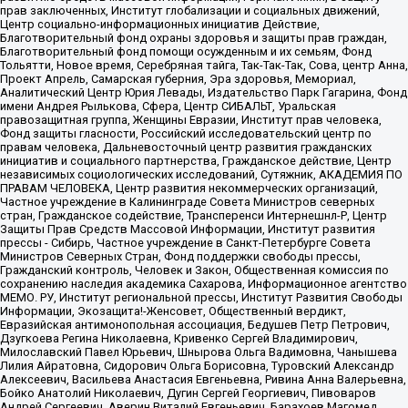
прав заключенных, Институт глобализации и социальных движений,
Центр социально-информационных инициатив Действие,
Благотворительный фонд охраны здоровья и защиты прав граждан,
Благотворительный фонд помощи осужденным и их семьям, Фонд
Тольятти, Новое время, Серебряная тайга, Так-Так-Так, Сова, центр Анна,
Проект Апрель, Самарская губерния, Эра здоровья, Мемориал,
Аналитический Центр Юрия Левады, Издательство Парк Гагарина, Фонд
имени Андрея Рылькова, Сфера, Центр СИБАЛЬТ, Уральская
правозащитная группа, Женщины Евразии, Институт прав человека,
Фонд защиты гласности, Российский исследовательский центр по
правам человека, Дальневосточный центр развития гражданских
инициатив и социального партнерства, Гражданское действие, Центр
независимых социологических исследований, Сутяжник, АКАДЕМИЯ ПО
ПРАВАМ ЧЕЛОВЕКА, Центр развития некоммерческих организаций,
Частное учреждение в Калининграде Совета Министров северных
стран, Гражданское содействие, Трансперенси Интернешнл-Р, Центр
Защиты Прав Средств Массовой Информации, Институт развития
прессы - Сибирь, Частное учреждение в Санкт-Петербурге Совета
Министров Северных Стран, Фонд поддержки свободы прессы,
Гражданский контроль, Человек и Закон, Общественная комиссия по
сохранению наследия академика Сахарова, Информационное агентство
МЕМО. РУ, Институт региональной прессы, Институт Развития Свободы
Информации, Экозащита!-Женсовет, Общественный вердикт,
Евразийская антимонопольная ассоциация, Бедушев Петр Петрович,
Дзугкоева Регина Николаевна, Кривенко Сергей Владимирович,
Милославский Павел Юрьевич, Шнырова Ольга Вадимовна, Чанышева
Лилия Айратовна, Сидорович Ольга Борисовна, Туровский Александр
Алексеевич, Васильева Анастасия Евгеньевна, Ривина Анна Валерьевна,
Бойко Анатолий Николаевич, Дугин Сергей Георгиевич, Пивоваров
Андрей Сергеевич, Аверин Виталий Евгеньевич, Барахоев Магомед