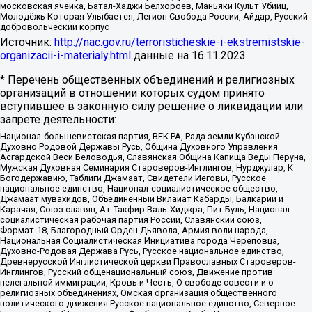
московская ячейка, Батал-Хаджи Белхороев, Маньяки Культ Убийц,
Молодёжь Которая Улыбается, Легион Свобода России, Айдар, Русский
добровольческий корпус
Источник:
http://nac.gov.ru/terroristicheskie-i-ekstremistskie-
organizacii-i-materialy.html
данные на
16.11.2023
* Перечень общественных объединений и религиозных
организаций в отношении которых судом принято
вступившее в законную силу решение о ликвидации или
запрете деятельности:
Национал-большевистская партия, ВЕК РА, Рада земли Кубанской
Духовно Родовой Державы Русь, Община Духовного Управления
Асгардской Веси Беловодья, Славянская Община Капища Веды Перуна,
Мужская Духовная Семинария Староверов-Инглингов, Нурджулар, К
Богодержавию, Таблиги Джамаат, Свидетели Иеговы, Русское
национальное единство, Национал-социалистическое общество,
Джамаат мувахидов, Объединенный Вилайат Кабарды, Балкарии и
Карачая, Союз славян, Ат-Такфир Валь-Хиджра, Пит Буль, Национал-
социалистическая рабочая партия России, Славянский союз,
Формат-18, Благородный Орден Дьявола, Армия воли народа,
Национальная Социалистическая Инициатива города Череповца,
Духовно-Родовая Держава Русь, Русское национальное единство,
Древнерусской Инглистической церкви Православных Староверов-
Инглингов, Русский общенациональный союз, Движение против
нелегальной иммиграции, Кровь и Честь, О свободе совести и о
религиозных объединениях, Омская организация общественного
политического движения Русское национальное единство, Северное