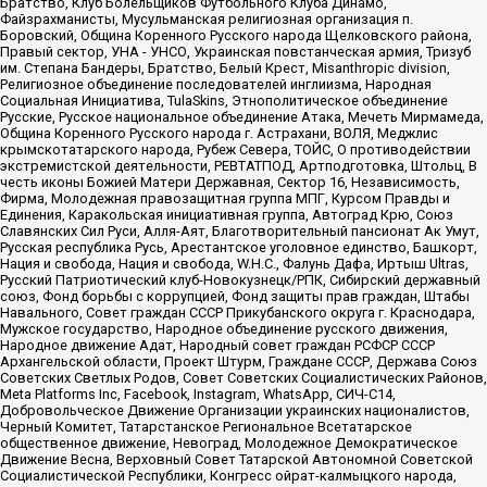
Братство, Клуб Болельщиков Футбольного Клуба Динамо,
Файзрахманисты, Мусульманская религиозная организация п.
Боровский, Община Коренного Русского народа Щелковского района,
Правый сектор, УНА - УНСО, Украинская повстанческая армия, Тризуб
им. Степана Бандеры, Братство, Белый Крест, Misanthropic division,
Религиозное объединение последователей инглиизма, Народная
Социальная Инициатива, TulaSkins, Этнополитическое объединение
Русские, Русское национальное объединение Атака, Мечеть Мирмамеда,
Община Коренного Русского народа г. Астрахани, ВОЛЯ, Меджлис
крымскотатарского народа, Рубеж Севера, ТОЙС, О противодействии
экстремистской деятельности, РЕВТАТПОД, Артподготовка, Штольц, В
честь иконы Божией Матери Державная, Сектор 16, Независимость,
Фирма, Молодежная правозащитная группа МПГ, Курсом Правды и
Единения, Каракольская инициативная группа, Автоград Крю, Союз
Славянских Сил Руси, Алля-Аят, Благотворительный пансионат Ак Умут,
Русская республика Русь, Арестантское уголовное единство, Башкорт,
Нация и свобода, Нация и свобода, W.H.С., Фалунь Дафа, Иртыш Ultras,
Русский Патриотический клуб-Новокузнецк/РПК, Сибирский державный
союз, Фонд борьбы с коррупцией, Фонд защиты прав граждан, Штабы
Навального, Совет граждан СССР Прикубанского округа г. Краснодара,
Мужское государство, Народное объединение русского движения,
Народное движение Адат, Народный совет граждан РСФСР СССР
Архангельской области, Проект Штурм, Граждане СССР, Держава Союз
Советских Светлых Родов, Совет Советских Социалистических Районов,
Meta Platforms Inc, Facebook, Instagram, WhatsApp, СИЧ-С14,
Добровольческое Движение Организации украинских националистов,
Черный Комитет, Татарстанское Региональное Всетатарское
общественное движение, Невоград, Молодежное Демократическое
Движение Весна, Верховный Совет Татарской Автономной Советской
Социалистической Республики, Конгресс ойрат-калмыцкого народа,