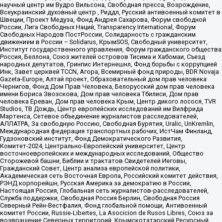
научный центр им Вудро Вильсона, Свободная пресса, Возрождение,
Всеукраинский духовный центр , Риддл, Русский антивоенный комитет в
Швеции, Проект Медуза, Фонд Андрея Сахарова, Форум свободной
России, Лига Свободных Наций, Transparеncy International, Форум
Свободных Народов ПостРоссии, Солидарность с гражданским
движением в России – Solidarus, КрымSOS, Свободный университет,
Институт государственного управления, Форум гражданского общества
Россия, Беллона, Союз жителей островов Тисима и Хабомаи, Съезд
народных депутатов, Гринпис Интернешнл, Фонд борьбы с коррупцией
Инк, Завет церквей TCCN, Агора, Всемирный фонд природы, BDR Novaja
Gazeta-Europe, Алтай проект, Образовательный дом прав человека
Чернигов, Фонд Дом Прав Человека, Белорусский дом прав человека
имени Бориса Звозскова, Дом прав человека Тбилиси, Дом прав
человека Ереван, Дом прав человека Крым, Центр дикого лосося, TVR
Studios, ТВ Дождь, Центр европейских исследований им Вилфрида
Мартенса, Сетевое объединение журналистов расследователей,
АЛЛАТРА, За свободную Россию, Свободная Бурятия, Uralic, UnKremlin,
Международная федерация транспортных рабочих, ИстЧам Финланд,
Гудзоновский институт, Фонд Демократического Развития,
Комитет-2024, Центрально-Европейский университет, Центр
восточноевропейских и международных исследований, Общество
Сторожевой башни, Библии и трактатов Свидетелей Иеговы,
Гражданский Совет, Центр анализа европейской политики,
Академическая сеть Восточная Европа, Российский комитет действия,
РЭНД корпорейшн, Русская Америка за демократию в России,
Настоящая Россия, Глобальная сеть журналистов-расследователей,
Служба поддержки, Свободная Россия Берлин, Свободная Россия
Северный Рейн-Вестфалия, Фонд глобальной помощи, Антивоенный
комитет России, Russie-Libertes, La Asocicion de Rusos Libres, Союз за
возвращение Северных территорий, Крымскотатарский Ресурсный