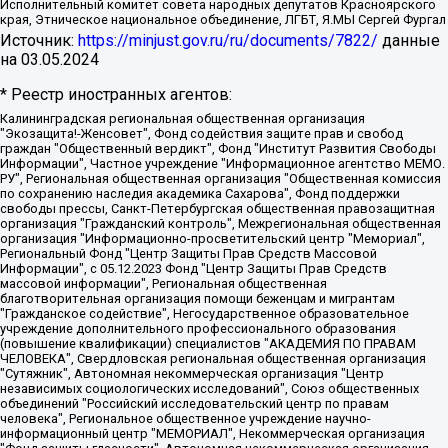
Исполнительный комитет совета народных депутатов Красноярского
края, Этническое национальное объединение, ЛГБТ, Я.МЫ Сергей Фургал
Источник:
https://minjust.gov.ru/ru/documents/7822/
данные
на
03.05.2024
* Реестр иностранных агентов:
Калининградская региональная общественная организация "Экозащита!-Женсовет", Фонд содействия защите прав и свобод граждан "Общественный вердикт", Фонд "Институт Развития Свободы Информации", Частное учреждение "Информационное агентство МЕМО. РУ", Региональная общественная организация "Общественная комиссия по сохранению наследия академика Сахарова", Фонд поддержки свободы прессы, Санкт-Петербургская общественная правозащитная организация "Гражданский контроль", Межрегиональная общественная организация "Информационно-просветительский центр "Мемориал", Региональный Фонд "Центр Защиты Прав Средств Массовой Информации", с 05.12.2023 Фонд "Центр Защиты Прав Средств массовой информации", Региональная общественная благотворительная организация помощи беженцам и мигрантам "Гражданское содействие", Негосударственное образовательное учреждение дополнительного профессионального образования (повышение квалификации) специалистов "АКАДЕМИЯ ПО ПРАВАМ ЧЕЛОВЕКА", Свердловская региональная общественная организация "Сутяжник", Автономная некоммерческая организация "Центр независимых социологических исследований", Союз общественных объединений "Российский исследовательский центр по правам человека", Региональное общественное учреждение научно-информационный центр "МЕМОРИАЛ", Некоммерческая организация "Фонд защиты гласности", Автономная некоммерческая организация "Институт прав человека", Городская общественная организация "Екатеринбургское общество "МЕМОРИАЛ", Городская общественная организация "Рязанское историко-просветительское и правозащитное общество "Мемориал" (Рязанский Мемориал), Челябинский региональный орган общественной самодеятельности – женское общественное объединение "Женщины Евразии", Челябинский региональный орган общественной самодеятельности "Уральская правозащитная группа", Фонд содействия защите здоровья и социальной справедливости имени Андрея Рылькова, Автономная Некоммерческая Организация "Аналитический Центр Юрия Левады", Автономная некоммерческая организация социальной поддержки населения "Проект Апрель", Региональная общественная организация помощи женщинам и детям, находящимся в кризисной ситуации "Информационно-методический центр "Анна", Фонд содействия развитию массовых коммуникаций и правовому просвещению "Так-так-Так", Фонд содействия устойчивому развитию "Серебряная тайга", Свердловский региональный общественный фонд социальных проектов "Новое время", "Idel.Реалии", Кавказ.Реалии, Крым.Реалии, Телеканал Настоящее Время, Татаро-башкирская служба Радио Свобода (Azatliq Radiosi), Радио Свободная Европа/Радио Свобода (PCE/PC), "Сибирь.Реалии", "Фактограф", Благотворительный фонд помощи осужденным и их семьям, Автономная некоммерческая организация "Институт глобализации и социальных движений", Фонд "В защиту прав заключенных", Частное учреждение "Центр поддержки и содействия развитию средств массовой информации", Пензенский региональный общественный благотворительный фонд "Гражданский союз", "Север.Реалии", Некоммерческая организация Фонд "Правовая инициатива", Общество с ограниченной ответственностью "Радио Свободная Европа/Радио Свобода", Чешское информационное агентство "MEDIUM-ORIENT", Красноярская региональная общественная организация "Мы против СПИДа", Камалягин Денис Николаевич, Маркелов Сергей Евгеньевич, Пономарев Лев Александрович, Савицкая Людмила Алексеевна, Автономная некоммерческая организация "Центр по работе с проблемой насилия "НАСИЛИЮ.НЕТ", Межрегиональный профессиональный союз работников здравоохранения "Альянс врачей", Юридическое лицо, зарегистрированное в Латвийской Республике, SIA "Medusa Project" (регистрационный номер 40103797863, дата регистрации 10.06.2014), Некоммерческая организация "Фонд по борьбе с коррупцией", Автономная некоммерческая организация "Институт права и публичной политики", Баданин Роман Сергеевич, Гликин Максим Александрович, Железнова Мария Михайловна, Лукьянова Юлия Сергеевна, Маетная Елизавета Витальевна, Маняхин Петр Борисович, Чуракова Ольга Владимировна, Ярош Юлия Петровна, Юридическое лицо "The Insider SIA", зарегистрированное в Риге, Латвийская Республика (дата регистрации 26.06.2015), являющееся администратором доменного имени интернет-издания "The Insider SIA", https://theins.ru, Постернак Алексей Евгеньевич, Рубин Михаил Аркадьевич, Анин Роман Александрович, Юридическое лицо Istories fonds, зарегистрированное в Латвийской Республике (регистрационный номер 50008295751, дата регистрации 24.02.2020), Великовский Дмитрий Александрович, Долинина Ирина Николаевна, Мароховская Алеся Алексеевна, Шлейнов Роман Юрьевич, Шмагун Олеся Валентиновна, Общество с ограниченной ответственностью "Альтаир 2021", Общество с ограниченной ответственностью "Вега 2021", Общество с ограниченной ответственностью "Главный редактор 2021", Общество с ограниченной ответственностью "Ромашки монолит", Важенков Артем Валерьевич, Ивановская областная общественная организация "Центр гендерных исследований", Гурман Юрий Альбертович, Медиапроект "ОВД-Инфо", Егоров Владимир Владимирович, Жилинский Владимир Александрович, Общество с ограниченной ответственностью "ЗП", Иванова София Юрьевна, Карезина Инна Павловна, Кильтау Екатерина Викторовна, Петров Алексей Викторович, Пискунов Сергей Евгеньевич, Смирнов Сергей Сергеевич, Тихонов Михаил Сергеевич, Общество с ограниченной ответственностью "ЖУРНАЛИСТ-ИНОСТРАННЫЙ АГЕНТ", Арапова Галина Юрьевна, Вольтская Татьяна Анатольевна, Американская компания "Mason G.E.S. Anonymous Foundation" (США), являющаяся владельцем интернет-издания https://mnews.world/, Компания "Stichting Bellingcat", зарегистрированная в Нидерландах (дата регистрации 11.07.2018), Захаров Андрей Вячеславович, Клепиковская Екатерина Дмитриевна, Общество с ограниченной ответственностью "МЕМО", Перл Роман Александрович, Симонов Евгений Алексеевич, Соловьева Елена Анатольевна, Сотников Даниил Владимирович, Сурначева Елизавета Дмитриевна, Автономная некоммерческая организация по защите прав человека и информированию населения "Якутия – Наше Мнение", Общество с ограниченной ответственностью "Москоу диджитал медиа", с 26.01.2023 Общество с ограниченной ответственностью "Чайка Белые сады", Ветошкина Валерия Валерьевна, Заговора Максим Александрович, Межрегиональное общественное движение "Российская ЛГБТ - сеть", Оленичев Максим Владимирович, Павлов Иван Юрьевич, Скворцова Елена Сергеевна, Общество с ограниченной ответственностью "Как бы инагент", Кочетков Игорь Викторович, Общество с ограниченной ответственностью "Честные выборы", Еланчик Олег Александрович, Общество с ограниченной ответственностью "Нобелевский призыв", Гималова Регина Эмилевна, Григорьев Андрей Валерьевич, Григорьева Алина Александровна, Ассоциация по содействию защите прав призывников, альтернативнослужащих и военнослужащих "Правозащитная группа "Гражданин.Армия.Право", Хисамова Регина Фаритовна, Автономная некоммерческая организация по реализации социально-правовых программ "Лилит", Дальневосточное общественное движение "Маяк", Санкт-Петербургская ЛГБТ-инициативная группа "Выход", Инициативная группа ЛГБТ+ "Реверс", Алексеев Андрей Викторович, Бекбулатова Таисия Львовна, Беляев Иван Михайлович, Владыкина Елена Сергеевна, Гельман Марат Александрович, Никульшина Вероника Юрьевна, Толоконникова Надежда Андреевна, Шендерович Виктор Анатольевич, Общество с ограниченной ответственностью "Данное сообщение", Общество с ограниченной ответственностью Издательский дом "Новая глава", Айнбиндер Александра Александровна, Московский комьюнити-центр для ЛГБТ+инициатив, Благотворительный фонд развития филантропии, Deutsche Welle (Германия, Kurt-Schumacher-Strasse 3, 53113 Bonn), Борзунова Мария Михайловна, Воробьев Виктор Викторович, Голубева Анна Львовна, Константинова Алла Михайловна, Малкова Ирина Владимировна, Мурадов Мурад Абдулгалимович, Осетинская Елизавета Николаевна, Понасенков Евгений Николаевич, Ганапольский Матвей Юрьевич, Киселев Евгений Алексеевич, Борухович Ирина Григорьевна, Дремин Иван Тимофеевич, Дубровский Дмитрий Викторович, Красноярская региональная общественная организация поддержки и развития альтернативных образовательных технологий и межкультурных коммуникаций "ИНТЕРРА", Маяковская Екатерина Алексеевна, Фейгин Марк Захарович, Филимонов Андрей Викторович, Дзугкоева Регина Николаевна, Доброхотов Роман Александрович, Дудь Юрий Александрович, Елкин Сергей Владимирович, Кругликов Кирилл Игоревич, Сабунаева Мария Леонидовна, Семенов Алексей Владимирович, Шаинян Карен Багратович, Шульман Екатерина Михайловна, Асафьев Артур Валерьевич, Вахштайн Виктор Семенович, Венедиктов Алексей Алексеевич, Лушникова Екатерина Евгеньевна, Волков Леонид Михайлович, Невзоров Александр Глебович, Пархоменко Сергей Борисович, Сироткин Ярослав Николаевич, Кара-Мурза Владимир Владимирович, Баранова Наталья Владимировна, Гозман Леонид Яковлевич, Кагарлицкий Борис Юльевич, Климарев Михаил Валерьевич, Милов Владимир Станиславович, Автономная некоммерческая организация Краснодарский центр современного искусства "Типография", Моргенштерн Алишер Тагирович, Соболь Любовь Эдуардовна, Общество с ограниченной ответственностью "ЛИЗА НОРМ", Каспаров Гарри Кимович, Ходорковский Михаил Борисович, Общество с ограниченной ответственностью "Апрельские тезисы", Данилович Ирина Брониславовна, Кашин Олег Владимирович, Петров Николай Владимирович, Пивоваров Алексей Владимирович, Соколов Михаил Владимирович, Цветкова Юлия Владимировна, Чичваркин Евгений Александрович, Комитет против пыток/Команда против пыток, Общество с ограниченной ответственностью "Первый научный", Общество с ограниченной ответственностью "Вертолет и ко", Белоцерковская Вероника Борисовна, Кац Максим Евгеньевич, Лазарева Татьяна Юрьевна, Шаведдинов Руслан Табризович, Яшин Илья Валерьевич, Общество с ограниченной ответственностью "Иноагент ААВ", Алешковский Дмитрий Петрович, Альбац Евгения Марковна, Быков Дмитрий Львович, Галямина Юлия Евгеньевна, Лойко Сергей Леонидович, Мартынов Кирилл Константинович, Медведев Сергей Александрович, Крашенинников Федор Геннадиевич, Гордеева Катерина Вл