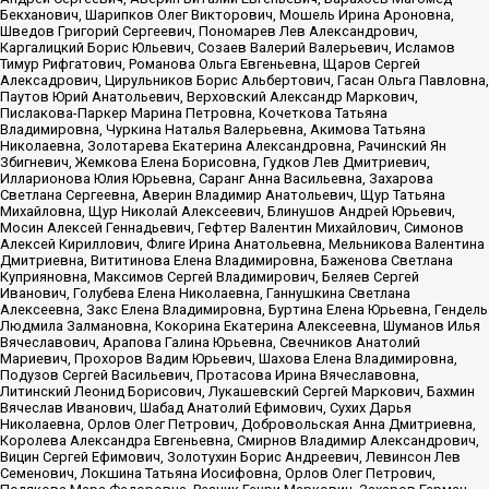
Бекханович, Шарипков Олег Викторович, Мошель Ирина Ароновна,
Шведов Григорий Сергеевич, Пономарев Лев Александрович,
Каргалицкий Борис Юльевич, Созаев Валерий Валерьевич, Исламов
Тимур Рифгатович, Романова Ольга Евгеньевна, Щаров Сергей
Алексадрович, Цирульников Борис Альбертович, Гасан Ольга Павловна,
Паутов Юрий Анатольевич, Верховский Александр Маркович,
Пислакова-Паркер Марина Петровна, Кочеткова Татьяна
Владимировна, Чуркина Наталья Валерьевна, Акимова Татьяна
Николаевна, Золотарева Екатерина Александровна, Рачинский Ян
Збигневич, Жемкова Елена Борисовна, Гудков Лев Дмитриевич,
Илларионова Юлия Юрьевна, Саранг Анна Васильевна, Захарова
Светлана Сергеевна, Аверин Владимир Анатольевич, Щур Татьяна
Михайловна, Щур Николай Алексеевич, Блинушов Андрей Юрьевич,
Мосин Алексей Геннадьевич, Гефтер Валентин Михайлович, Симонов
Алексей Кириллович, Флиге Ирина Анатольевна, Мельникова Валентина
Дмитриевна, Вититинова Елена Владимировна, Баженова Светлана
Куприяновна, Максимов Сергей Владимирович, Беляев Сергей
Иванович, Голубева Елена Николаевна, Ганнушкина Светлана
Алексеевна, Закс Елена Владимировна, Буртина Елена Юрьевна, Гендель
Людмила Залмановна, Кокорина Екатерина Алексеевна, Шуманов Илья
Вячеславович, Арапова Галина Юрьевна, Свечников Анатолий
Мариевич, Прохоров Вадим Юрьевич, Шахова Елена Владимировна,
Подузов Сергей Васильевич, Протасова Ирина Вячеславовна,
Литинский Леонид Борисович, Лукашевский Сергей Маркович, Бахмин
Вячеслав Иванович, Шабад Анатолий Ефимович, Сухих Дарья
Николаевна, Орлов Олег Петрович, Добровольская Анна Дмитриевна,
Королева Александра Евгеньевна, Смирнов Владимир Александрович,
Вицин Сергей Ефимович, Золотухин Борис Андреевич, Левинсон Лев
Семенович, Локшина Татьяна Иосифовна, Орлов Олег Петрович,