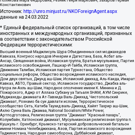
Полякова Мара Федоровна, Резник Генри Маркович, Захаров Герман
Константинович
Источник:
http://unro.minjust.ru/NKOForeignAgent.aspx
данные на
24.03.2022
* Единый федеральный список организаций, в том числе
иностранных и международных организаций, признанных
в соответствии с законодательством Российской
Федерации террористическими:
Высший военный Маджлисуль Шура Объединенных сил моджахедов
Кавказа, Конгресс народов Ичкерии и Дагестана, База, Асбат аль-
Ансар, Священная война, Исламская группа, Братья-мусульмане, Партия
исламского освобождения, Лашкар-И-Тайба, Исламская группа,
Движение Талибан, Исламская партия Туркестана, Общество
социальных реформ, Общество возрождения исламского наследия,
Дом двух святых, Джунд аш-Шам, Исламский джихад, Аль-Каида, Имарат
Кавказ, АБТО, Правый сектор, Исламское государство, Джабха аль-
Нусра ли-Ахль аш-Шам, Народное ополчение имени К. Минина и Д.
Пожарского, Аджр от Аллаха Субхану уа Тагьаля SHAM, АУМ Синрике,
Муджахеды джамаата Ат-Тавхида Валь-Джихад, Чистопольский
Джамаат, Рохнамо ба суи давлати исломи, Террористическое
сообщество Сеть, Катиба Таухид валь-Джихад, Хайят Тахрир аш-Шам,
Ахлю Сунна Валь Джамаа, National Socialism/White Power,
Артподготовка, Религиозная группа “Джамаат “Красный пахарь”,
Колумбайн, Хатлонский джамаат, Мусульманская религиозная группа п.
Кушкуль г. Оренбург, Крымско-татарский добровольческий батальон
имени Номана Челебиджихана, Азов, Партия исламского возрождения
Таджикистана, Народная самооборона, Дуббайский джамаат,