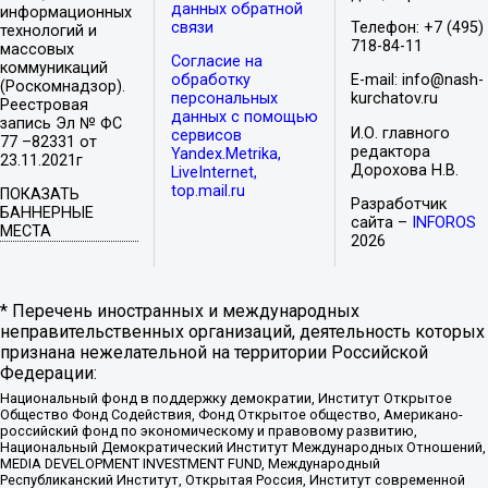
данных обратной
информационных
связи
Телефон: +7 (495)
технологий и
718-84-11
массовых
Согласие на
коммуникаций
обработку
E-mail: info@nash-
(Роскомнадзор).
персональных
kurchatov.ru
Реестровая
данных с помощью
запись Эл № ФС
И.О. главного
сервисов
77 –82331 от
редактора
Yandex.Metrika,
23.11.2021г
Дорохова Н.В.
LiveInternet,
top.mail.ru
ПОКАЗАТЬ
Разработчик
БАННЕРНЫЕ
сайта –
INFOROS
МЕСТА
2026
* Перечень иностранных и международных
неправительственных организаций, деятельность которых
признана нежелательной на территории Российской
Федерации:
Национальный фонд в поддержку демократии, Институт Открытое
Общество Фонд Содействия, Фонд Открытое общество, Американо-
российский фонд по экономическому и правовому развитию,
Национальный Демократический Институт Международных Отношений,
MEDIA DEVELOPMENT INVESTMENT FUND, Международный
Республиканский Институт, Открытая Россия, Институт современной