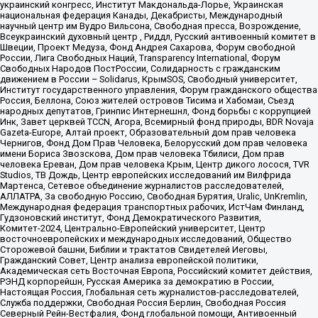
украинский конгресс, Институт Макдональда-Лорье, Украинская
национальная федерация Канады, Декабристы, Международный
научный центр им Вудро Вильсона, Свободная пресса, Возрождение,
Всеукраинский духовный центр , Риддл, Русский антивоенный комитет в
Швеции, Проект Медуза, Фонд Андрея Сахарова, Форум свободной
России, Лига Свободных Наций, Transparеncy International, Форум
Свободных Народов ПостРоссии, Солидарность с гражданским
движением в России – Solidarus, КрымSOS, Свободный университет,
Институт государственного управления, Форум гражданского общества
Россия, Беллона, Союз жителей островов Тисима и Хабомаи, Съезд
народных депутатов, Гринпис Интернешнл, Фонд борьбы с коррупцией
Инк, Завет церквей TCCN, Агора, Всемирный фонд природы, BDR Novaja
Gazeta-Europe, Алтай проект, Образовательный дом прав человека
Чернигов, Фонд Дом Прав Человека, Белорусский дом прав человека
имени Бориса Звозскова, Дом прав человека Тбилиси, Дом прав
человека Ереван, Дом прав человека Крым, Центр дикого лосося, TVR
Studios, ТВ Дождь, Центр европейских исследований им Вилфрида
Мартенса, Сетевое объединение журналистов расследователей,
АЛЛАТРА, За свободную Россию, Свободная Бурятия, Uralic, UnKremlin,
Международная федерация транспортных рабочих, ИстЧам Финланд,
Гудзоновский институт, Фонд Демократического Развития,
Комитет-2024, Центрально-Европейский университет, Центр
восточноевропейских и международных исследований, Общество
Сторожевой башни, Библии и трактатов Свидетелей Иеговы,
Гражданский Совет, Центр анализа европейской политики,
Академическая сеть Восточная Европа, Российский комитет действия,
РЭНД корпорейшн, Русская Америка за демократию в России,
Настоящая Россия, Глобальная сеть журналистов-расследователей,
Служба поддержки, Свободная Россия Берлин, Свободная Россия
Северный Рейн-Вестфалия, Фонд глобальной помощи, Антивоенный