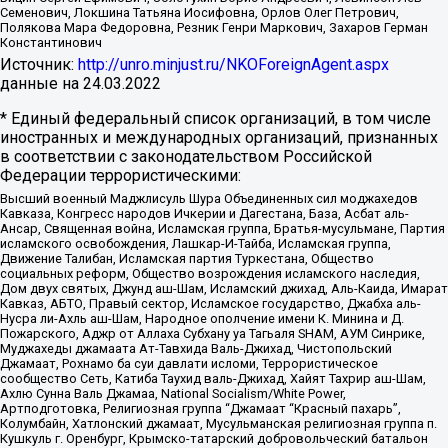
Семенович, Локшина Татьяна Иосифовна, Орлов Олег Петрович,
Полякова Мара Федоровна, Резник Генри Маркович, Захаров Герман
Константинович
Источник:
http://unro.minjust.ru/NKOForeignAgent.aspx
данные на
24.03.2022
* Единый федеральный список организаций, в том числе
иностранных и международных организаций, признанных
в соответствии с законодательством Российской
Федерации террористическими:
Высший военный Маджлисуль Шура Объединенных сил моджахедов
Кавказа, Конгресс народов Ичкерии и Дагестана, База, Асбат аль-
Ансар, Священная война, Исламская группа, Братья-мусульмане, Партия
исламского освобождения, Лашкар-И-Тайба, Исламская группа,
Движение Талибан, Исламская партия Туркестана, Общество
социальных реформ, Общество возрождения исламского наследия,
Дом двух святых, Джунд аш-Шам, Исламский джихад, Аль-Каида, Имарат
Кавказ, АБТО, Правый сектор, Исламское государство, Джабха аль-
Нусра ли-Ахль аш-Шам, Народное ополчение имени К. Минина и Д.
Пожарского, Аджр от Аллаха Субхану уа Тагьаля SHAM, АУМ Синрике,
Муджахеды джамаата Ат-Тавхида Валь-Джихад, Чистопольский
Джамаат, Рохнамо ба суи давлати исломи, Террористическое
сообщество Сеть, Катиба Таухид валь-Джихад, Хайят Тахрир аш-Шам,
Ахлю Сунна Валь Джамаа, National Socialism/White Power,
Артподготовка, Религиозная группа “Джамаат “Красный пахарь”,
Колумбайн, Хатлонский джамаат, Мусульманская религиозная группа п.
Кушкуль г. Оренбург, Крымско-татарский добровольческий батальон