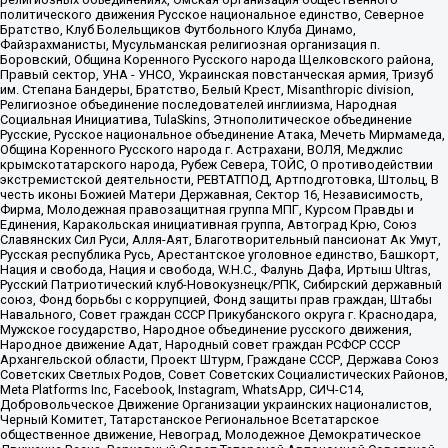
политического движения Русское национальное единство, Северное
Братство, Клуб Болельщиков Футбольного Клуба Динамо,
Файзрахманисты, Мусульманская религиозная организация п.
Боровский, Община Коренного Русского народа Щелковского района,
Правый сектор, УНА - УНСО, Украинская повстанческая армия, Тризуб
им. Степана Бандеры, Братство, Белый Крест, Misanthropic division,
Религиозное объединение последователей инглиизма, Народная
Социальная Инициатива, TulaSkins, Этнополитическое объединение
Русские, Русское национальное объединение Атака, Мечеть Мирмамеда,
Община Коренного Русского народа г. Астрахани, ВОЛЯ, Меджлис
крымскотатарского народа, Рубеж Севера, ТОЙС, О противодействии
экстремистской деятельности, РЕВТАТПОД, Артподготовка, Штольц, В
честь иконы Божией Матери Державная, Сектор 16, Независимость,
Фирма, Молодежная правозащитная группа МПГ, Курсом Правды и
Единения, Каракольская инициативная группа, Автоград Крю, Союз
Славянских Сил Руси, Алля-Аят, Благотворительный пансионат Ак Умут,
Русская республика Русь, Арестантское уголовное единство, Башкорт,
Нация и свобода, Нация и свобода, W.H.С., Фалунь Дафа, Иртыш Ultras,
Русский Патриотический клуб-Новокузнецк/РПК, Сибирский державный
союз, Фонд борьбы с коррупцией, Фонд защиты прав граждан, Штабы
Навального, Совет граждан СССР Прикубанского округа г. Краснодара,
Мужское государство, Народное объединение русского движения,
Народное движение Адат, Народный совет граждан РСФСР СССР
Архангельской области, Проект Штурм, Граждане СССР, Держава Союз
Советских Светлых Родов, Совет Советских Социалистических Районов,
Meta Platforms Inc, Facebook, Instagram, WhatsApp, СИЧ-С14,
Добровольческое Движение Организации украинских националистов,
Черный Комитет, Татарстанское Региональное Всетатарское
общественное движение, Невоград, Молодежное Демократическое