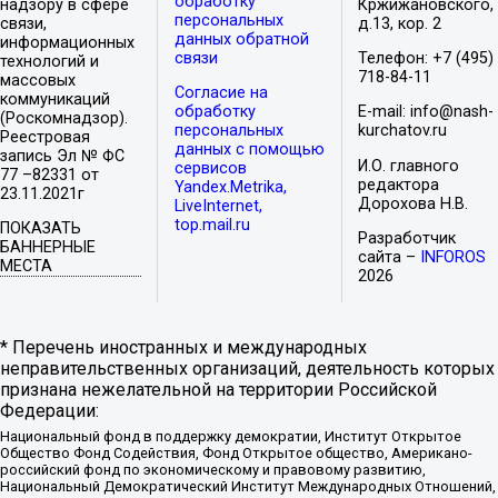
обработку
надзору в сфере
Кржижановского,
персональных
связи,
д.13, кор. 2
данных обратной
информационных
связи
Телефон: +7 (495)
технологий и
718-84-11
массовых
Согласие на
коммуникаций
обработку
E-mail: info@nash-
(Роскомнадзор).
персональных
kurchatov.ru
Реестровая
данных с помощью
запись Эл № ФС
И.О. главного
сервисов
77 –82331 от
редактора
Yandex.Metrika,
23.11.2021г
Дорохова Н.В.
LiveInternet,
top.mail.ru
ПОКАЗАТЬ
Разработчик
БАННЕРНЫЕ
сайта –
INFOROS
МЕСТА
2026
* Перечень иностранных и международных
неправительственных организаций, деятельность которых
признана нежелательной на территории Российской
Федерации:
Национальный фонд в поддержку демократии, Институт Открытое
Общество Фонд Содействия, Фонд Открытое общество, Американо-
российский фонд по экономическому и правовому развитию,
Национальный Демократический Институт Международных Отношений,