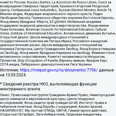
комитет России, Russie-Libertes, La Asocicion de Rusos Libres, Союз за
возвращение Северных территорий, Крымскотатарский Ресурсный
Центр, Глобальный союз IndustriALL, Russian Election Monitor, Article 19,
Мнение медиа, Федерация анархического черного креста, Радио
Свободная Европа, Германское общество изучения Восточной Европы,
Фонд имени Фридриха Эберта, XZ gGmbH, Мобильная академия
поддержки гендерной демократии и миротворчества, Форум имени
Льва Копелева, American Councils for International Education, Cultural
Vistas, Institute of International Education, Антивоенное движение Антальи,
Открытый диалог, Школа международных отношений и
государственной политики им Питера Мунка, Российско-канадский
демократический альянс, Школа международных отношений им
Нормана Патерсона, Центр Гражданских Свобод, Фонд Бориса Немцова
за Свободу, Фонд имени Фридриха Науманна за свободу, Феминистское
антивоенное сопротивление, Комитет независимости Ингушетии,
Прометей, Stop Occupation of Karelia, Вернись живым, Фридом Хаус,
СОТА медиа, Либерально-демократическая Лига Украины
Источник:
https://minjust.gov.ru/ru/documents/7756/
данные
на
13.05.2024
* Сведения реестра НКО, выполняющих функции
иностранного агента:
Лилит, Правозащитная группа Гражданин.Армия.Право, Нижегородский
центр немецкой и европейской культуры, Центр гендерных
исследований, Фонд защиты прав граждан Штаб, Институт права и
публичной политики, Фонд борьбы с коррупцией, Альянс врачей,
НАСИЛИЮ.НЕТ, Мы против СПИДа, СВЕЧА, Гуманитарное действие,
Открытый Петербург, Лига Избирателей, Правовая инициатива,