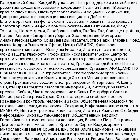
Гражданский Союз, Хасдей Ерушалаим, Центр поддержки и содействия
развитию средств массовой информации, Горячая Линия, В защиту
прав заключенных, Институт глобализации и социальных движений,
Центр социально-информационных инициатив Действие,
Благотворительный фонд охраны здоровья и защиты прав граждан,
Благотворительный фонд помощи осужденным и их семьям, Фонд
Тольятти, Новое время, Серебряная тайга, Так-Так-Так, Сова, центр Анна,
Проект Апрель, Самарская губерния, Эра здоровья, Мемориал,
Аналитический Центр Юрия Левады, Издательство Парк Гагарина, Фонд
имени Андрея Рылькова, Сфера, Центр СИБАЛЬТ, Уральская
правозащитная группа, Женщины Евразии, Институт прав человека,
Фонд защиты гласности, Российский исследовательский центр по
правам человека, Дальневосточный центр развития гражданских
инициатив и социального партнерства, Гражданское действие, Центр
независимых социологических исследований, Сутяжник, АКАДЕМИЯ ПО
ПРАВАМ ЧЕЛОВЕКА, Центр развития некоммерческих организаций,
Частное учреждение в Калининграде Совета Министров северных
стран, Гражданское содействие, Трансперенси Интернешнл-Р, Центр
Защиты Прав Средств Массовой Информации, Институт развития
прессы - Сибирь, Частное учреждение в Санкт-Петербурге Совета
Министров Северных Стран, Фонд поддержки свободы прессы,
Гражданский контроль, Человек и Закон, Общественная комиссия по
сохранению наследия академика Сахарова, Информационное агентство
МЕМО. РУ, Институт региональной прессы, Институт Развития Свободы
Информации, Экозащита!-Женсовет, Общественный вердикт,
Евразийская антимонопольная ассоциация, Бедушев Петр Петрович,
Дзугкоева Регина Николаевна, Кривенко Сергей Владимирович,
Милославский Павел Юрьевич, Шнырова Ольга Вадимовна, Чанышева
Лилия Айратовна, Сидорович Ольга Борисовна, Туровский Александр
Алексеевич, Васильева Анастасия Евгеньевна, Ривина Анна Валерьевна,