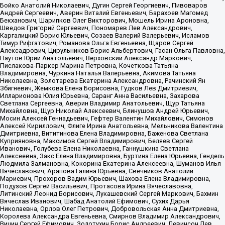
Бойко Анатолий Николаевич, Дугин Сергей Георгиевич, Пивоваров
Андрей Сергеевич, Аверин Виталий Евгеньевич, Барахоев Магомед
Бекханович, Шарипков Олег Викторович, Мошель Ирина Ароновна,
Шведов Григорий Сергеевич, Пономарев Лев Александрович,
Каргалицкий Борис Юльевич, Созаев Валерий Валерьевич, Исламов
Тимур Рифгатович, Романова Ольга Евгеньевна, Щаров Сергей
Алексадрович, Цирульников Борис Альбертович, Гасан Ольга Павловна,
Паутов Юрий Анатольевич, Верховский Александр Маркович,
Пислакова-Паркер Марина Петровна, Кочеткова Татьяна
Владимировна, Чуркина Наталья Валерьевна, Акимова Татьяна
Николаевна, Золотарева Екатерина Александровна, Рачинский Ян
Збигневич, Жемкова Елена Борисовна, Гудков Лев Дмитриевич,
Илларионова Юлия Юрьевна, Саранг Анна Васильевна, Захарова
Светлана Сергеевна, Аверин Владимир Анатольевич, Щур Татьяна
Михайловна, Щур Николай Алексеевич, Блинушов Андрей Юрьевич,
Мосин Алексей Геннадьевич, Гефтер Валентин Михайлович, Симонов
Алексей Кириллович, Флиге Ирина Анатольевна, Мельникова Валентина
Дмитриевна, Вититинова Елена Владимировна, Баженова Светлана
Куприяновна, Максимов Сергей Владимирович, Беляев Сергей
Иванович, Голубева Елена Николаевна, Ганнушкина Светлана
Алексеевна, Закс Елена Владимировна, Буртина Елена Юрьевна, Гендель
Людмила Залмановна, Кокорина Екатерина Алексеевна, Шуманов Илья
Вячеславович, Арапова Галина Юрьевна, Свечников Анатолий
Мариевич, Прохоров Вадим Юрьевич, Шахова Елена Владимировна,
Подузов Сергей Васильевич, Протасова Ирина Вячеславовна,
Литинский Леонид Борисович, Лукашевский Сергей Маркович, Бахмин
Вячеслав Иванович, Шабад Анатолий Ефимович, Сухих Дарья
Николаевна, Орлов Олег Петрович, Добровольская Анна Дмитриевна,
Королева Александра Евгеньевна, Смирнов Владимир Александрович,
Вицин Сергей Ефимович, Золотухин Борис Андреевич, Левинсон Лев