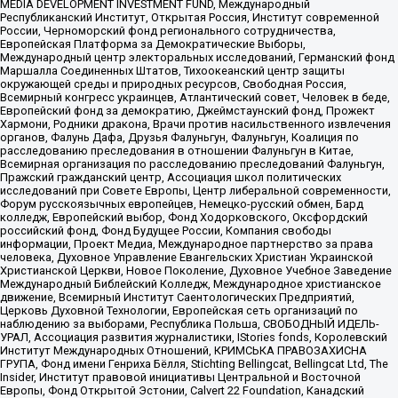
MEDIA DEVELOPMENT INVESTMENT FUND, Международный
Республиканский Институт, Открытая Россия, Институт современной
России, Черноморский фонд регионального сотрудничества,
Европейская Платформа за Демократические Выборы,
Международный центр электоральных исследований, Германский фонд
Маршалла Соединенных Штатов, Тихоокеанский центр защиты
окружающей среды и природных ресурсов, Свободная Россия,
Всемирный конгресс украинцев, Атлантический совет, Человек в беде,
Европейский фонд за демократию, Джеймстаунский фонд, Прожект
Хармони, Родники дракона, Врачи против насильственного извлечения
органов, Фалунь Дафа, Друзья Фалуньгун, Фалуньгун, Коалиция по
расследованию преследования в отношении Фалуньгун в Китае,
Всемирная организация по расследованию преследований Фалуньгун,
Пражский гражданский центр, Ассоциация школ политических
исследований при Совете Европы, Центр либеральной современности,
Форум русскоязычных европейцев, Немецко-русский обмен, Бард
колледж, Европейский выбор, Фонд Ходорковского, Оксфордский
российский фонд, Фонд Будущее России, Компания свободы
информации, Проект Медиа, Международное партнерство за права
человека, Духовное Управление Евангельских Христиан Украинской
Христианской Церкви, Новое Поколение, Духовное Учебное Заведение
Международный Библейский Колледж, Международное христианское
движение, Всемирный Институт Саентологических Предприятий,
Церковь Духовной Технологии, Европейская сеть организаций по
наблюдению за выборами, Республика Польша, СВОБОДНЫЙ ИДЕЛЬ-
УРАЛ, Ассоциация развития журналистики, IStories fonds, Королевский
Институт Международных Отношений, КРИМСЬКА ПРАВОЗАХИСНА
ГРУПА, Фонд имени Генриха Бёлля, Stichting Bellingcat, Bellingcat Ltd, The
Insider, Институт правовой инициативы Центральной и Восточной
Европы, Фонд Открытой Эстонии, Calvert 22 Foundation, Канадский