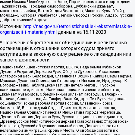
имени Номана Челебиджихана, Азов, Партия исламского возрождения
Таджикистана, Народная самооборона, Дуббайский джамаат,
московская ячейка, Батал-Хаджи Белхороев, Маньяки Культ Убийц,
Молодёжь Которая Улыбается, Легион Свобода России, Айдар, Русский
добровольческий корпус
Источник:
http://nac.gov.ru/terroristicheskie-i-ekstremistskie-
organizacii-i-materialy.html
данные на
16.11.2023
* Перечень общественных объединений и религиозных
организаций в отношении которых судом принято
вступившее в законную силу решение о ликвидации или
запрете деятельности:
Национал-большевистская партия, ВЕК РА, Рада земли Кубанской
Духовно Родовой Державы Русь, Община Духовного Управления
Асгардской Веси Беловодья, Славянская Община Капища Веды Перуна,
Мужская Духовная Семинария Староверов-Инглингов, Нурджулар, К
Богодержавию, Таблиги Джамаат, Свидетели Иеговы, Русское
национальное единство, Национал-социалистическое общество,
Джамаат мувахидов, Объединенный Вилайат Кабарды, Балкарии и
Карачая, Союз славян, Ат-Такфир Валь-Хиджра, Пит Буль, Национал-
социалистическая рабочая партия России, Славянский союз,
Формат-18, Благородный Орден Дьявола, Армия воли народа,
Национальная Социалистическая Инициатива города Череповца,
Духовно-Родовая Держава Русь, Русское национальное единство,
Древнерусской Инглистической церкви Православных Староверов-
Инглингов, Русский общенациональный союз, Движение против
нелегальной иммиграции, Кровь и Честь, О свободе совести и о
религиозных объединениях, Омская организация общественного