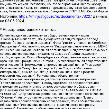
Движение Весна, Верховный Совет Татарской Автономной Советской
Социалистической Республики, Конгресс ойрат-калмыцкого народа,
Исполнительный комитет совета народных депутатов Красноярского
края, Этническое национальное объединение, ЛГБТ, Я.МЫ Сергей Фургал
Источник:
https://minjust.gov.ru/ru/documents/7822/
данные
на
03.05.2024
* Реестр иностранных агентов:
Калининградская региональная общественная организация "Экозащита!-Женсовет", Фонд содействия защите прав и свобод граждан "Общественный вердикт", Фонд "Институт Развития Свободы Информации", Частное учреждение "Информационное агентство МЕМО. РУ", Региональная общественная организация "Общественная комиссия по сохранению наследия академика Сахарова", Фонд поддержки свободы прессы, Санкт-Петербургская общественная правозащитная организация "Гражданский контроль", Межрегиональная общественная организация "Информационно-просветительский центр "Мемориал", Региональный Фонд "Центр Защиты Прав Средств Массовой Информации", с 05.12.2023 Фонд "Центр Защиты Прав Средств массовой информации", Региональная общественная благотворительная организация помощи беженцам и мигрантам "Гражданское содействие", Негосударственное образовательное учреждение дополнительного профессионального образования (повышение квалификации) специалистов "АКАДЕМИЯ ПО ПРАВАМ ЧЕЛОВЕКА", Свердловская региональная общественная организация "Сутяжник", Автономная некоммерческая организация "Центр независимых социологических исследований", Союз общественных объединений "Российский исследовательский центр по правам человека", Региональное общественное учреждение научно-информационный центр "МЕМОРИАЛ", Некоммерческая организация "Фонд защиты гласности", Автономная некоммерческая организация "Институт прав человека", Городская общественная организация "Екатеринбургское общество "МЕМОРИАЛ", Городская общественная организация "Рязанское историко-просветительское и правозащитное общество "Мемориал" (Рязанский Мемориал), Челябинский региональный орган общественной самодеятельности – женское общественное объединение "Женщины Евразии", Челябинский региональный орган общественной самодеятельности "Уральская правозащитная группа", Фонд содействия защите здоровья и социальной справедливости имени Андрея Рылькова, Автономная Некоммерческая Организация "Аналитический Центр Юрия Левады", Автономная некоммерческая организация социальной поддержки населения "Проект Апрель", Региональная общественная организация помощи женщинам и детям, находящимся в кризисной ситуации "Информационно-методический центр "Анна", Фонд содействия развитию массовых коммуникаций и правовому просвещению "Так-так-Так", Фонд содействия устойчивому развитию "Серебряная тайга", Свердловский региональный общественный фонд социальных проектов "Новое время", "Idel.Реалии", Кавказ.Реалии, Крым.Реалии, Телеканал Настоящее Время, Татаро-башкирская служба Радио Свобода (Azatliq Radiosi), Радио Свободная Европа/Радио Свобода (PCE/PC), "Сибирь.Реалии", "Фактограф", Благотворительный фонд помощи осужденным и их семьям, Автономная некоммерческая организация "Институт глобализации и социальных движений", Фонд "В защиту прав заключенных", Частное учреждение "Центр поддержки и содействия развитию средств массовой информации", Пензенский региональный общественный благотворительный фонд "Гражданский союз", "Север.Реалии", Некоммерческая организация Фонд "Правовая инициатива", Общество с ограниченной ответственностью "Радио Свободная Европа/Радио Свобода", Чешское информационное агентство "MEDIUM-ORIENT", Красноярская региональная общественная организация "Мы против СПИДа", Камалягин Денис Николаевич, Маркелов Сергей Евгеньевич, Пономарев Лев Александрович, Савицкая Людмила Алексеевна, Автономная некоммерческая организация "Центр по работе с проблемой насилия "НАСИЛИЮ.НЕТ", Межрегиональный профессиональный союз работников здравоохранения "Альянс врачей", Юридическое лицо, зарегистрированное в Латвийской Республике, SIA "Medusa Project" (регистрационный номер 40103797863, дата регистрации 10.06.2014), Некоммерческая организация "Фонд по борьбе с коррупцией", Автономная некоммерческая организация "Институт права и публичной политики", Баданин Роман Сергеевич, Гликин Максим Александрович, Железнова Мария Михайловна, Лукьянова Юлия Сергеевна, Маетная Елизавета Витальевна, Маняхин Петр Борисович, Чуракова Ольга Владимировна, Ярош Юлия Петровна, Юридическое лицо "The Insider SIA", зарегистрированное в Риге, Латвийская Республика (дата регистрации 26.06.2015), являющееся администратором доменного имени интернет-издания "The Insider SIA", https://theins.ru, Постернак Алексей Евгеньевич, Рубин Михаил Аркадьевич, Анин Роман Александрович, Юридическое лицо Istories fonds, зарегистрированное в Латвийской Республике (регистрационный номер 50008295751, дата регистрации 24.02.2020), Великовский Дмитрий Александрович, Долинина Ирина Николаевна, Мароховская Алеся Алексеевна, Шлейнов Роман Юрьевич, Шмагун Олеся Валентиновна, Общество с ограниченной ответственностью "Альтаир 2021", Общество с ограниченной ответственностью "Вега 2021", Общество с ограниченной ответственностью "Главный редактор 2021", Общество с ограниченной ответственностью "Ромашки монолит", Важенков Артем Валерьевич, Ивановская областная общественная организация "Центр гендерных исследований", Гурман Юрий Альбертович, Медиапроект "ОВД-Инфо", Егоров Владимир Владимирович, Жилинский Владимир Александрович, Общество с ограниченной ответственностью "ЗП", Иванова София Юрьевна, Карезина Инна Павловна, Кильтау Екатерина Викторовна, Петров Алексей Викторович, Пискунов Сергей Евгеньевич, Смирнов Сергей Сергеевич, Тихонов Михаил Сергеевич, Общество с ограниченной ответственностью "ЖУРНАЛИСТ-ИНОСТРАННЫЙ АГЕНТ", Арапова Галина Юрьевна, Вольтская Татьяна Анатольевна, Американская компания "Mason G.E.S. Anonymous Foundation" (США), являющаяся владельцем интернет-издания https://mnews.world/, Компания "Stichting Bellingcat", зарегистрированная в Нидерландах (дата регистрации 11.07.2018), Захаров Андрей Вячеславович, Клепиковская Екатерина Дмитриевна, Общество с ограниченной ответственностью "МЕМО", Перл Роман Александрович, Симонов Евгений Алексеевич, Соловьева Елена Анатольевна, Сотников Даниил Владимирович, Сурначева Елизавета Дмитриевна, Автономная некоммерческая организация по защите прав человека и информированию населения "Якутия – Наше Мнение", Общество с ограниченной ответственностью "Москоу диджитал медиа", с 26.01.2023 Общество с ограниченной ответственностью "Чайка Белые сады", Ветошкина Валерия Валерьевна, Заговора Максим Александрович, Межрегиональное общественное движение "Российская ЛГБТ - сеть", Оленичев Максим Владимирович, Павлов Иван Юрьевич, Скворцова Елена Сергеевна, Общество с ограниченной ответственностью "Как бы инагент", Кочетков Игорь Викторович, Общество с ограниченной ответственностью "Честные выборы", Еланчик Олег Александрович, Общество с ограниченной ответственностью "Нобелевский призыв", Гималова Регина Эмилевна, Григорьев Андрей Валерьевич, Григорьева Алина Александровна, Ассоциация по содействию защите прав призывников, альтернативнослужащих и военнослужащих "Правозащитная группа "Гражданин.Армия.Право", Хисамова Регина Фаритовна, Автономная некоммерческая организация по реализации социально-правовых программ "Лилит", Дальневосточное общественное движение "Маяк", Санкт-Петербургская ЛГБТ-инициативная группа "Выход", Инициативная группа ЛГБТ+ "Реверс", Алексеев Андрей Викторович, Бекбулатова Таисия Львовна, Беляев Иван Михайлович, Владыкина Елена Сергеевна, Гельман Марат Александрович, Никульшина Вероника Юрьевна, Толоконникова Надежда Андреевна, Шендерович Виктор Анатольевич, Общество с ограниченной ответственностью "Данное сообщение", Общество с ограниченной ответственностью Издательский дом "Новая глава", Айнбиндер Александра Александровна, Московский комьюнити-центр для ЛГБТ+инициатив, Благотворительный фонд развития филантропии, Deutsche Welle (Германия, Kurt-Schumacher-Strasse 3, 53113 Bonn), Борзунова Мария Михайловна, Воробьев Виктор Викторович, Голубева Анна Львовна, Константинова Алла Михайловна, Малкова Ирина Владимировна, Мурадов Мурад Абдулгалимович, Осетинская Елизавета Николаевна, Понасенков Евгений Николаевич, Ганапольский Матвей Юрьевич, Киселев Евгений Алексеевич, Борухович Ирина Григорьевна, Дремин Иван Тимофеевич, Дубровский Дмитрий Викторович, Красноярская региональная общественная организация поддержки и развития альтернативных образовательных технологий и межкультурных коммуникаций "ИНТЕРРА", Маяковская Екатерина Алексеевна, Фейгин Марк Захарович, Филимонов Андрей Викторович, Дзугкоева Регина Николаевна, Доброхотов Роман Александрович, Дудь Юрий Александрович, Елкин Сергей Владимирович, Кругликов Кирилл Игоревич, Сабунаева Мария Леонидовна, Семенов Алексей Владимирович, Шаинян Карен Багратович, Шульман Екатерина Михайловна, Асафьев Артур Валерьевич, Вахштайн Виктор Семенович, Венедиктов Алексей Алексеевич, Лушникова Екатерина Евгеньевна, Волков Леонид Михайлович, Невзоров Александр Глебович, Пархоменко Сергей Борисович, Сироткин Ярослав Николаевич, Кара-Мурза Владимир Владимирович, Баранова Наталья Владимировна, Гозман Леонид Яковлевич, Кагарлицкий Борис Юльевич, Климарев Михаил Валерьевич, Милов Владимир Станиславович, Автономная некоммерческая организация Краснодарский центр современного искусства "Типография", Моргенштерн Алишер Тагирович, Соболь Любовь Эдуардовна, Общество с ограниченной ответственностью "ЛИЗА НОРМ", Каспаров Гарри Кимович, Ходорковский Михаил Борисович, Общество с ограниченной ответственностью "Апрельские тезисы", Данилович Ирина Брониславовна, Кашин Олег Владимирович, Петров Николай Владимирович, Пивоваров Алексей Владимирович, Соколов Михаил Владимирович, Цветкова Юлия Владимировна, Чичваркин Евгений Александрович, Комитет против пыток/Команда против пыток, Общество с ограниченной ответственностью "Первый научный", Общество с ограниченной ответственностью "Вертолет и ко", Белоцерковская Вероника Борисовна, Кац Максим Евгеньевич, Лазарева Татьяна Юрьевна, Шаведдинов Руслан Табризович, Яшин Илья Валерьевич, Общество с ограниченной ответственностью "Иноагент ААВ", Алешковский Дмитрий Петрович, Альбац Евгения Марковна, Быков Дмитрий Львович, Галямина Юлия Евгеньевна, Лойко Сергей Леонидович, Мартынов Кирилл Константинович, Медведев Сергей Александрович, Крашенинников Федор Геннадиевич, Гордеева Катерина Вл