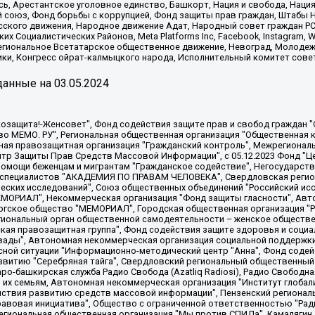
ь, Арестантское уголовное единство, Башкорт, Нация и свобода, Нация и
союз, Фонд борьбы с коррупцией, Фонд защиты прав граждан, Штабы На
сского движения, Народное движение Адат, Народный совет граждан РС
х Социалистических Районов, Meta Platforms Inc, Facebook, Instagram
Региональное Всетатарское общественное движение, Невоград, Молоде
ки, Конгресс ойрат-калмыцкого народа, Исполнительный комитет сове
анные на
03.05.2024
 "Мы против СПИДа", Камалягин Денис Николаевич, Маркелов Сергей Евгеньевич, Пономарев Лев Александрович, Савицкая Людмила Алексеевна, Автономная некоммерческая организация "Центр по работе с проблемой насилия "НАСИЛИЮ.НЕТ", Межрегиональный профессиональный союз работников здравоохранения "Альянс врачей", Юридическое лицо, зарегистрированное в Латвийской Республике, SIA "Medusa Project" (регистрационный номер 40103797863, дата регистрации 10.06.2014), Некоммерческая организация "Фонд по борьбе с коррупцией", Автономная некоммерческая организация "Институт права и публичной политики", Баданин Роман Сергеевич, Гликин Максим Александрович, Железнова Мария Михайловна, Лукьянова Юлия Сергеевна, Маетная Елизавета Витальевна, Маняхин Петр Борисович, Чуракова Ольга Владимировна, Ярош Юлия Петровна, Юридическое лицо "The Insider SIA", зарегистрированное в Риге, Латвийская Республика (дата регистрации 26.06.2015), являющееся администратором доменного имени интернет-издания "The Insider SIA", https://theins.ru, Постернак Алексей Евгеньевич, Рубин Михаил Аркадьевич, Анин Роман Александрович, Юридическое лицо Istories fonds, зарегистрированное в Латвийской Республике (регистрационный номер 50008295751, дата регистрации 24.02.2020), Великовский Дмитрий Александрович, Долинина Ирина Николаевна, Мароховская Алеся Алексеевна, Шлейнов Роман Юрьевич, Шмагун Олеся Валентиновна, Общество с ограниченной ответственностью "Альтаир 2021", Общество с ограниченной ответственностью "Вега 2021", Общество с ограниченной ответственностью "Главный редактор 2021", Общество с ограниченной ответственностью "Ромашки монолит", Важенков Артем Валерьевич, Ивановская областная общественная организация "Центр гендерных исследований", Гурман Юрий Альбертович, Медиапроект "ОВД-Инфо", Егоров Владимир Владимирович, Жилинский Владимир Александрович, Общество с ограниченной ответственностью "ЗП", Иванова София Юрьевна, Карезина Инна Павловна, Кильтау Екатерина Викторовна, Петров Алексей Викторович, Пискунов Сергей Евгеньевич, Смирнов Сергей Сергеевич, Тихонов Михаил Сергеевич, Общество с ограниченной ответственностью "ЖУРНАЛИСТ-ИНОСТРАННЫЙ АГЕНТ", Арапова Галина Юрьевна, Вольтская Татьяна Анатольевна, Американская компания "Mason G.E.S. Anonymous Foundation" (США), являющаяся владельцем интернет-издания https://mnews.world/, Компания "Stichting Bellingcat", зарегистрированная в Нидерландах (дата регистрации 11.07.2018), Захаров Андрей Вячеславович, Клепиковская Екатерина Дмитриевна, Общество с ограниченной ответственностью "МЕМО", Перл Роман Александрович, Симонов Евгений Алексеевич, Соловьева Елена Анатольевна, Сотников Даниил Владимирович, Сурначева Елизавета Дмитриевна, Автономная некоммерческая организация по защите прав человека и информированию населения "Якутия – Наше Мнение", Общество с ограниченной ответственностью "Москоу диджитал медиа", с 26.01.2023 Общество с ограниченной ответственностью "Чайка Белые сады", Ветошкина Валерия Валерьевна, Заговора Максим Александрович, Межрегиональное общественное движение "Российская ЛГБТ - сеть", Оленичев Максим Владимирович, Павлов Иван Юрьевич, Скворцова Елена Сергеевна, Общество с ограниченной ответственностью "Как бы инагент", Кочетков Игорь Викторович, Общество с ограниченной ответственностью "Честные выборы", Еланчик Олег Александрович, Общество с ограниченной ответственностью "Нобелевский призыв", Гималова Регина Эмилевна, Григорьев Андрей Валерьевич, Григорьева Алина Александровна, Ассоциация по содействию защите прав призывников, альтернативнослужащих и военнослужащих "Правозащитная группа "Гражданин.Армия.Право", Хисамова Регина Фаритовна, Автономная некоммерческая организация по реализации социально-правовых программ "Лилит"