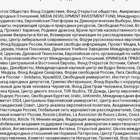
ытое Общество Фонд Содействия, Фонд Открытое общество, Американо
родных Отношений, MEDIA DEVELOPMENT INVESTMENT FUND, Международн
рудничества, Европейская Платформа за Демократические Выборы, Ме
щиты окружающей среды и природных ресурсов, Свободная Россия, Все
, Прожект Хармони, Родники дракона, Врачи против насильственного и
шении Фалуньгун в Китае, Всемирная организация по расследованию пр
опы, Центр либеральной современности, Форум русскоязычных европей
Фонд Будущее России, Компания свободы информации, Проект Медиа, 
 Церкви, Новое Поколение, Духовное Учебное Заведение Международн
й, Церковь Духовной Технологии, Европейская сеть организаций по н
nds, Королевский Институт Международных Отношений, КРИМСЬКА ПРАВОЗ
ициативы Центральной и Восточной Европы, Фонд Открытой Эстонии, Calver
ады, Декабристы, Международный научный центр им Вудро Вильсона, С
 Медуза, Фонд Андрея Сахарова, Форум свободной России, Лига Свободны
в России – Solidarus, КрымSOS, Свободный университет, Институт гос
Съезд народных депутатов, Гринпис Интернешнл, Фонд борьбы с коррупц
тельный дом прав человека Чернигов, Фонд Дом Прав Человека, Белору
ека Крым, Центр дикого лосося, TVR Studios, ТВ Дождь, Центр европей
одную Россию, Свободная Бурятия, Uralic, UnKremlin, Международная ф
омитет-2024, Центрально-Европейский университет, Центр восточноев
ражданский Совет, Центр анализа европейской политики, Академическа
Настоящая Россия, Глобальная сеть журналистов-расследователей, Слу
ый комитет России, Russie-Libertes, La Asocicion de Rusos Libres, С
on Monitor, Article 19, Мнение медиа, Федерация анархического черного
обильная академия поддержки гендерной демократии и миротворчества,
ational Education, Антивоенное движение Антальи, Открытый диалог, Школа 
 международных отношений им Нормана Патерсона, Центр Гражданских 
ротивление, Комитет независимости Ингушетии, Прометей, Stop Occupat