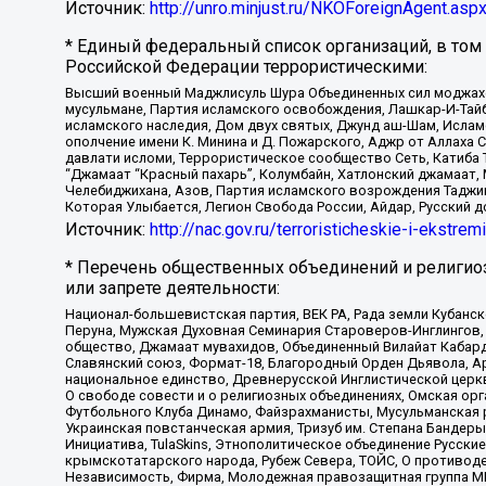
Источник:
http://unro.minjust.ru/NKOForeignAgent.asp
* Единый федеральный список организаций, в том
Российской Федерации террористическими:
Высший военный Маджлисуль Шура Объединенных сил моджахедо
мусульмане, Партия исламского освобождения, Лашкар-И-Тай
исламского наследия, Дом двух святых, Джунд аш-Шам, Ислам
ополчение имени К. Минина и Д. Пожарского, Аджр от Аллаха 
давлати исломи, Террористическое сообщество Сеть, Катиба Та
“Джамаат “Красный пахарь”, Колумбайн, Хатлонский джамаат, 
Челебиджихана, Азов, Партия исламского возрождения Таджи
Которая Улыбается, Легион Свобода России, Айдар, Русский 
Источник:
http://nac.gov.ru/terroristicheskie-i-ekstrem
* Перечень общественных объединений и религио
или запрете деятельности:
Национал-большевистская партия, ВЕК РА, Рада земли Кубан
Перуна, Мужская Духовная Семинария Староверов-Инглингов, 
общество, Джамаат мувахидов, Объединенный Вилайат Кабарды
Славянский союз, Формат-18, Благородный Орден Дьявола, А
национальное единство, Древнерусской Инглистической церк
О свободе совести и о религиозных объединениях, Омская ор
Футбольного Клуба Динамо, Файзрахманисты, Мусульманская р
Украинская повстанческая армия, Тризуб им. Степана Бандеры,
Инициатива, TulaSkins, Этнополитическое объединение Русски
крымскотатарского народа, Рубеж Севера, ТОЙС, О противоде
Независимость, Фирма, Молодежная правозащитная группа МПГ