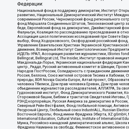
Федерации:
Национальный фонд в поддержку демократии, Институт Откр
развитию, Национальный Демократический Институт Междуна
современной России, Черноморский фонд регионального сот
фонд Маршалла Соединенных Штатов, Тихоокеанский центр за
беде, Европейский фонд за демократию, Джеймстаунский фонд
Фалуньгун, Коалиция по расследованию преследования в отно
Ассоциация школ политических исследований при Совете Евр
выбор, Фонд Ходорковского, Оксфордский российский фонд, 
Управление Евангельских Христиан Украинской Христианской
движение, Всемирный Институт Саентологических Предприяти
ИДЕЛЬ-УРАЛ, Ассоциация развития журналистики, IStories fo
Bellingcat, Bellingcat Ltd, The Insider, Институт правовой ин
Макдональда-Лорье, Украинская национальная федерация Кан
центр , Риддл, Русский антивоенный комитет в Швеции, Проект
Народов ПостРоссии, Солидарность с гражданским движением 
Россия, Беллона, Союз жителей островов Тисима и Хабомаи, 
природы, BDR Novaja Gazeta-Europe, Алтай проект, Образова
человека Тбилиси, Дом прав человека Ереван, Дом прав челов
объединение журналистов расследователей, АЛЛАТРА, За своб
Гудзоновский институт, Фонд Демократического Развития, К
Сторожевой башни, Библии и трактатов Свидетелей Иеговы, Г
РЭНД корпорейшн, Русская Америка за демократию в России, 
Северный Рейн-Вестфалия, Фонд глобальной помощи, Антивоенн
Ресурсный Центр, Глобальный союз IndustriALL, Russian Electi
Восточной Европы, Фонд имени Фридриха Эберта, XZ gGmbH, М
International Education, Cultural Vistas, Institute of Intern
Мунка, Российско-канадский демократический альянс, Школа
Фридриха Науманна за свободу, Феминистское антивоенное соп