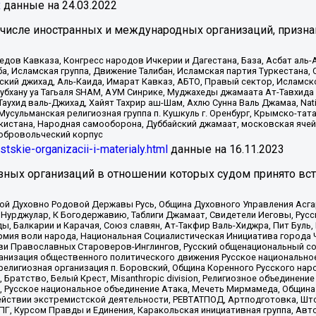
x
данные на
24.03.2022
 числе иностранных и международных организаций, призна
в Кавказа, Конгресс народов Ичкерии и Дагестана, База, Асбат аль-Ан
ба, Исламская группа, Движение Талибан, Исламская партия Туркестан
ский джихад, Аль-Каида, Имарат Кавказ, АБТО, Правый сектор, Исламск
Субхану уа Тагьаля SHAM, АУМ Синрике, Муджахеды джамаата Ат-Тавхида
ухид валь-Джихад, Хайят Тахрир аш-Шам, Ахлю Сунна Валь Джамаа, Natio
Мусульманская религиозная группа п. Кушкуль г. Оренбург, Крымско-т
кистана, Народная самооборона, Дуббайский джамаат, московская ячей
добровольческий корпус
istskie-organizacii-i-materialy.html
данные на
16.11.2023
зных организаций в отношении которых судом принято вс
ской Духовно Родовой Державы Русь, Община Духовного Управления Асг
Нурджулар, К Богодержавию, Таблиги Джамаат, Свидетели Иеговы, Рус
, Балкарии и Карачая, Союз славян, Ат-Такфир Валь-Хиджра, Пит Буль,
рмия воли народа, Национальная Социалистическая Инициатива города 
ви Православных Староверов-Инглингов, Русский общенациональный сою
ганизация общественного политического движения Русское национально
елигиозная организация п. Боровский, Община Коренного Русского нар
 Братство, Белый Крест, Misanthropic division, Религиозное объединен
е, Русское национальное объединение Атака, Мечеть Мирмамеда, Община
йствии экстремистской деятельности, РЕВТАТПОД, Артподготовка, Што
, Курсом Правды и Единения, Каракольская инициативная группа, Автог