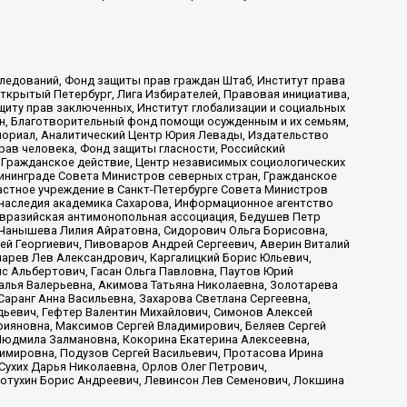
ледований, Фонд защиты прав граждан Штаб, Институт права
Открытый Петербург, Лига Избирателей, Правовая инициатива,
иту прав заключенных, Институт глобализации и социальных
н, Благотворительный фонд помощи осужденным и их семьям,
Мемориал, Аналитический Центр Юрия Левады, Издательство
рав человека, Фонд защиты гласности, Российский
 Гражданское действие, Центр независимых социологических
ининграде Совета Министров северных стран, Гражданское
астное учреждение в Санкт-Петербурге Совета Министров
 наследия академика Сахарова, Информационное агентство
Евразийская антимонопольная ассоциация, Бедушев Петр
 Чанышева Лилия Айратовна, Сидорович Ольга Борисовна,
гей Георгиевич, Пивоваров Андрей Сергеевич, Аверин Виталий
марев Лев Александрович, Каргалицкий Борис Юльевич,
с Альбертович, Гасан Ольга Павловна, Паутов Юрий
алья Валерьевна, Акимова Татьяна Николаевна, Золотарева
аранг Анна Васильевна, Захарова Светлана Сергеевна,
дьевич, Гефтер Валентин Михайлович, Симонов Алексей
рияновна, Максимов Сергей Владимирович, Беляев Сергей
 Людмила Залмановна, Кокорина Екатерина Алексеевна,
имировна, Подузов Сергей Васильевич, Протасова Ирина
Сухих Дарья Николаевна, Орлов Олег Петрович,
отухин Борис Андреевич, Левинсон Лев Семенович, Локшина