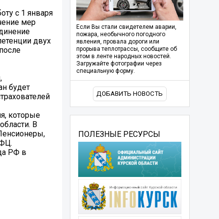
оту с 1 января
чение мер
Если Вы стали свидетелем аварии,
единение
пожара, необычного погодного
петенции двух
явления, провала дороги или
 после
прорыва теплотрассы, сообщите об
этом в ленте народных новостей.
Загружайте фотографии через
специальную форму.
,
ан будет
ДОБАВИТЬ НОВОСТЬ
страхователей
я, которые
бласти. В
Пенсионеры,
ПОЛЕЗНЫЕ РЕСУРСЫ
МФЦ.
да РФ в