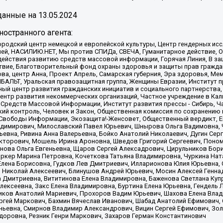
анные на
13.05.2024
остранного агента:
родский центр немецкой и европейской культуры, Центр гендерных исс
ачей, НАСИЛИЮ.НЕТ, Мы против СПИДа, СВЕЧА, Гуманитарное действие, 
ействия развитию средств массовой информации, Горячая Линия, В защ
твие, Благотворительный фонд охраны здоровья и защиты прав гражда
 Сова, центр Анна, Проект Апрель, Самарская губерния, Эра здоровья, 
ИБАЛЬТ, Уральская правозащитная группа, Женщины Евразии, Институт п
ый центр развития гражданских инициатив и социального партнерства,
нтр развития некоммерческих организаций, Частное учреждение в Кал
 Средств Массовой Информации, Институт развития прессы - Сибирь, Ч
ий контроль, Человек и Закон, Общественная комиссия по сохранению
я Свободы Информации, Экозащита!-Женсовет, Общественный вердикт, 
ладимирович, Милославский Павел Юрьевич, Шнырова Ольга Вадимовна,
ьевна, Ривина Анна Валерьевна, Бойко Анатолий Николаевич, Дугин Сер
икторович, Мошель Ирина Ароновна, Шведов Григорий Сергеевич, Поно
нова Ольга Евгеньевна, Щаров Сергей Алексадрович, Цирульников Бори
ркер Марина Петровна, Кочеткова Татьяна Владимировна, Чуркина Нат
Елена Борисовна, Гудков Лев Дмитриевич, Илларионова Юлия Юрьевна, С
 Николай Алексеевич, Блинушов Андрей Юрьевич, Мосин Алексей Генна
а Дмитриевна, Вититинова Елена Владимировна, Баженова Светлана Куп
Алексеевна, Закс Елена Владимировна, Буртина Елена Юрьевна, Гендель
иков Анатолий Мариевич, Прохоров Вадим Юрьевич, Шахова Елена Влад
ргей Маркович, Бахмин Вячеслав Иванович, Шабад Анатолий Ефимович, 
ьевна, Смирнов Владимир Александрович, Вицин Сергей Ефимович, Зол
доровна, Резник Генри Маркович, Захаров Герман Константинович