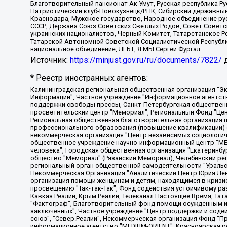
Благотворительный пансионат Ак Умут, Русская республика Рус
Патриотический клуб-Новокузнецк/РПК, Сибирский державный 
Краснодара, Мужское государство, Народное объединение ру
СССР, Держава Союз Советских Светлых Родов, Совет Советски
украинских националистов, Черный Комитет, Татарстанское 
Татарской Автономной Советской Социалистической Республи
национальное объединение, ЛГБТ, Я.МЫ Сергей Фургал
Источник:
https://minjust.gov.ru/ru/documents/7822/
д
* Реестр иностранных агентов:
Калининградская региональная общественная организация "Экозащита!-Женсовет", Фонд содействия защите прав и свобод граждан "Общественный вердикт", Фонд "Институт Развития Свободы Информации", Частное учреждение "Информационное агентство МЕМО. РУ", Региональная общественная организация "Общественная комиссия по сохранению наследия академика Сахарова", Фонд поддержки свободы прессы, Санкт-Петербургская общественная правозащитная организация "Гражданский контроль", Межрегиональная общественная организация "Информационно-просветительский центр "Мемориал", Региональный Фонд "Центр Защиты Прав Средств Массовой Информации", с 05.12.2023 Фонд "Центр Защиты Прав Средств массовой информации", Региональная общественная благотворительная организация помощи беженцам и мигрантам "Гражданское содействие", Негосударственное образовательное учреждение дополнительного профессионального образования (повышение квалификации) специалистов "АКАДЕМИЯ ПО ПРАВАМ ЧЕЛОВЕКА", Свердловская региональная общественная организация "Сутяжник", Автономная некоммерческая организация "Центр независимых социологических исследований", Союз общественных объединений "Российский исследовательский центр по правам человека", Региональное общественное учреждение научно-информационный центр "МЕМОРИАЛ", Некоммерческая организация "Фонд защиты гласности", Автономная некоммерческая организация "Институт прав человека", Городская общественная организация "Екатеринбургское общество "МЕМОРИАЛ", Городская общественная организация "Рязанское историко-просветительское и правозащитное общество "Мемориал" (Рязанский Мемориал), Челябинский региональный орган общественной самодеятельности – женское общественное объединение "Женщины Евразии", Челябинский региональный орган общественной самодеятельности "Уральская правозащитная группа", Фонд содействия защите здоровья и социальной справедливости имени Андрея Рылькова, Автономная Некоммерческая Организация "Аналитический Центр Юрия Левады", Автономная некоммерческая организация социальной поддержки населения "Проект Апрель", Региональная общественная организация помощи женщинам и детям, находящимся в кризисной ситуации "Информационно-методический центр "Анна", Фонд содействия развитию массовых коммуникаций и правовому просвещению "Так-так-Так", Фонд содействия устойчивому развитию "Серебряная тайга", Свердловский региональный общественный фонд социальных проектов "Новое время", "Idel.Реалии", Кавказ.Реалии, Крым.Реалии, Телеканал Настоящее Время, Татаро-башкирская служба Радио Свобода (Azatliq Radiosi), Радио Свободная Европа/Радио Свобода (PCE/PC), "Сибирь.Реалии", "Фактограф", Благотворительный фонд помощи осужденным и их семьям, Автономная некоммерческая организация "Институт глобализации и социальных движений", Фонд "В защиту прав заключенных", Частное учреждение "Центр поддержки и содействия развитию средств массовой информации", Пензенский региональный общественный благотворительный фонд "Гражданский союз", "Север.Реалии", Некоммерческая организация Фонд "Правовая инициатива", Общество с ограниченной ответственностью "Радио Свободная Европа/Радио Свобода", Чешское информационное агентство "MEDIUM-ORIENT", Красноярская региональная общественная организация