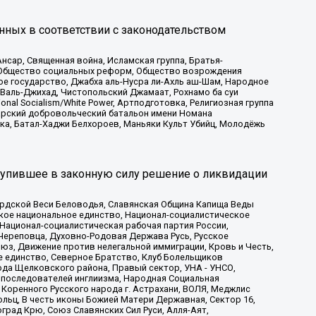
нных в соответствии с законодательством
сар, Священная война, Исламская группа, Братья-
а, Общество социальных реформ, Общество возрождения
ое государство, Джабха аль-Нусра ли-Ахль аш-Шам, Народное
 Валь-Джихад, Чистопольский Джамаат, Рохнамо ба суи
nal Socialism/White Power, Артподготовка, Религиозная группа
атарский добровольческий батальон имени Номана
ка, Батал-Хаджи Белхороев, Маньяки Культ Убийц, Молодёжь
тупившее в законную силу решение о ликвидации
ардской Веси Беловодья, Славянская Община Капища Веды
ское национальное единство, Национал-социалистическое
 Национал-социалистическая рабочая партия России,
Череповца, Духовно-Родовая Держава Русь, Русское
з, Движение против нелегальной иммиграции, Кровь и Честь,
е единство, Северное Братство, Клуб Болельщиков
ода Щелковского района, Правый сектор, УНА - УНСО,
ие последователей инглиизма, Народная Социальная
 Коренного Русского народа г. Астрахани, ВОЛЯ, Меджлис
льц, В честь иконы Божией Матери Державная, Сектор 16,
рад Крю, Союз Славянских Сил Руси, Алля-Аят,