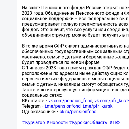
На сайте Пенсионного фонда России открыт новы
2023 года. Объединение Пенсионного фонда и Ф
социальной поддержки – все федеральные выпл
предусматривает полную преемственность всех в
фондов. Это значит, что все услуги или сведени
объединения структур можно будет получить в 
В то же время СФР снизит административную наг
обеспеченных государственным социальным стр
увеличено, семьи с детьми и беременные женщин
будет проводиться по новой форме.
С 1 января 2023 года прием граждан СФР будет
расположены по адресам ныне действующих клие
перспективе все федеральные меры социальной
семьи с детьми, инвалиды смогут обращаться т
Также всю интересующую информацию всегда м
социальных сетях:
ВКонтакте -
vk.com/pension_fond
,
vk.com/pfr_kurs
Telegram -
t.me/pensionfond
,
t.me/pfr_kursk
Одноклассники -
ok.ru/pensionfond
#Курчатов
#Новости
#КурскаяОбласть
#ПФ