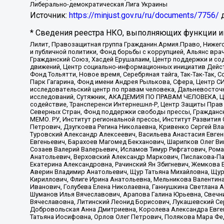
Либерально-демократическая Лига Украины
Источник:
https://minjust.gov.ru/ru/documents/7756/
д
* Сведения реестра НКО, выполняющих функции ин
Лилит, Правозащитная группа Гражданин.Армия.Право, Нижего
и публичной политики, Фонд борьбы с коррупцией, Альянс вр
Гражданский Союз, Хасдей Ерушалаим, Центр поддержки и сод
движений, Центр социально-информационных инициатив Дейс
Фонд Тольятти, Новое время, Серебряная тайга, Так-Так-Так,
Парк Гагарина, Фонд имени Андрея Рылькова, Сфера, Центр С
исследовательский центр по правам человека, Дальневосточн
исследований, Сутяжник, АКАДЕМИЯ ПО ПРАВАМ ЧЕЛОВЕКА, Це
содействие, Трансперенси Интернешнл-Р, Центр Защиты Прав
Северных Стран, Фонд поддержки свободы прессы, Гражданск
МЕМО. РУ, Институт региональной прессы, Институт Развити
Петрович, Дзугкоева Регина Николаевна, Кривенко Сергей В
Туровский Александр Алексеевич, Васильева Анастасия Евген
Евгеньевич, Барахоев Магомед Бекханович, Шарипков Олег В
Созаев Валерий Валерьевич, Исламов Тимур Рифгатович, Рома
Анатольевич, Верховский Александр Маркович, Пислакова-Па
Екатерина Александровна, Рачинский Ян Збигневич, Жемкова 
Аверин Владимир Анатольевич, Щур Татьяна Михайловна, Щур
Кириллович, Флиге Ирина Анатольевна, Мельникова Валентин
Иванович, Голубева Елена Николаевна, Ганнушкина Светлана 
Шуманов Илья Вячеславович, Арапова Галина Юрьевна, Свечн
Вячеславовна, Литинский Леонид Борисович, Лукашевский Се
Добровольская Анна Дмитриевна, Королева Александра Евген
Татьяна Иосифовна, Орлов Олег Петрович, Полякова Мара Фе