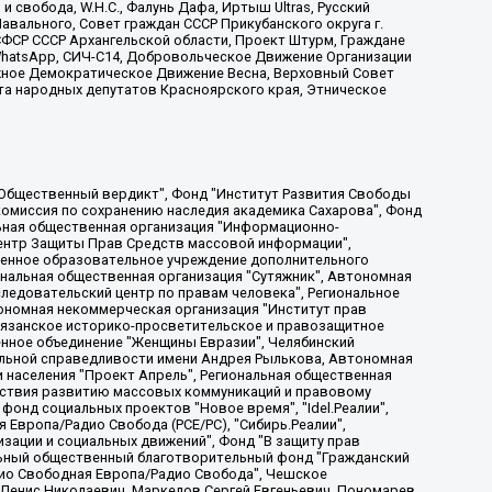
 свобода, W.H.С., Фалунь Дафа, Иртыш Ultras, Русский
вального, Совет граждан СССР Прикубанского округа г.
ФСР СССР Архангельской области, Проект Штурм, Граждане
, WhatsApp, СИЧ-С14, Добровольческое Движение Организации
жное Демократическое Движение Весна, Верховный Совет
та народных депутатов Красноярского края, Этническое
, Дальневосточное общественное движение "Маяк", Санкт-Петербургская ЛГБТ-инициативная группа "Выход", Инициативная группа ЛГБТ+ "Реверс", Алексеев Андрей Викторович, Бекбулатова Таисия Львовна, Беляев Иван Михайлович, Владыкина Елена Сергеевна, Гельман Марат Александрович, Никульшина Вероника Юрьевна, Толоконникова Надежда Андреевна, Шендерович Виктор Анатольевич, Общество с ограниченной ответственностью "Данное сообщение", Общество с ограниченной ответственностью Издательский дом "Новая глава", Айнбиндер Александра Александровна, Московский комьюнити-центр для ЛГБТ+инициатив, Благотворительный фонд развития филантропии, Deutsche Welle (Германия, Kurt-Schumacher-Strasse 3, 53113 Bonn), Борзунова Мария Михайловна, Воробьев Виктор Викторович, Голубева Анна Львовна, Константинова Алла Михайловна, Малкова Ирина Владимировна, Мурадов Мурад Абдулгалимович, Осетинская Елизавета Николаевна, Понасенков Евгений Николаевич, Ганапольский Матвей Юрьевич, Киселев Евгений Алексеевич, Борухович Ирина Григорьевна, Дремин Иван Тимофеевич, Дубровский Дмитрий Викторович, Красноярская региональная общественная организация поддержки и развития альтернативных образовательных технологий и межкультурных коммуникаций "ИНТЕРРА", Маяковская Екатерина Алексеевна, Фейгин Марк Захарович, Филимонов Андрей Викторович, Дзугкоева Регина Николаевна, Доброхотов Роман Александрович, Дудь Юрий Александрович, Елкин Сергей Владимирович, Кругликов Кирилл Игоревич, Сабунаева Мария Леонидовна, Семенов Алексей Владимирович, Шаинян Карен Багратович, Шульман Екатерина Михайловна, Асафьев Артур Валерьевич, Вахштайн Виктор Семенович, Венедиктов Алексей Алексеевич, Лушникова Екатерина Евгеньевна, Волков Леонид Михайлович, Невзоров Александр Глебович, Пархоменко Сергей Борисович, Сироткин Ярослав Николаевич, Кара-Мурза Владимир Владимирович, Баранова Наталья Владимировна, Гозман Леонид Яковлевич, Кагарлицкий Борис Юльевич, Климарев Михаил Валерьевич, Милов Владимир Станиславович, Автономная некоммерческая организация Краснодарский центр современного искусства "Типография", Моргенштерн Алишер Тагирович, Соболь Любовь Эдуардовна, Общество с ограниченной ответственностью "ЛИЗА НОРМ", Каспаров Гарри Кимович, Ходорковский Михаил Борисович, Общество с ограниченной ответственностью "Апрельские тезисы", Данилович Ирина Брониславовна, Кашин Олег Владимирович, Петров Николай Владимирович, Пивоваров Алексей Владимирович, Соколов Михаил Владимирович, Цветкова Юлия Владимировна, Чичваркин Евгений Александрович, Комитет против пыток/Команда против пыток, Общество с ограниченной ответственностью "Первый научный", Общество с ограниченной ответственностью "Вертолет и ко", Белоцерковская Вероника Борисовна, Кац Максим Евгеньевич, Лазарева Татьяна Юрьевна, Шаведдинов Руслан Табризович, Яшин Илья Валерьевич, Общество с ограниченной ответственностью "Иноагент ААВ", Алешковский Дмитрий Петрович, Альбац Евгения Марковна, Быков Дмитрий Львович, Галямина Юлия Евгеньевна, Лойко Сергей Леонидович, Мартынов Кирилл Константинович, Медведев Сергей Александрович, Крашенинников Федор Геннадиевич, Гордеева Катерина Вл