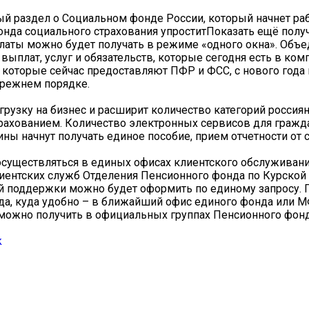
й раздел о Социальном фонде России, который начнет раб
онда социального страхования упроститПоказать ещё полу
аты можно будет получать в режиме «одного окна». Объ
ыплат, услуг и обязательств, которые сегодня есть в ком
я, которые сейчас предоставляют ПФР и ФСС, с нового года
прежнем порядке.
рузку на бизнес и расширит количество категорий россиян
ахованием. Количество электронных сервисов для гражд
ы начнут получать единое пособие, прием отчетности от 
 осуществляться в единых офисах клиентского обслуживани
нтских служб Отделения Пенсионного фонда по Курской о
 поддержки можно будет оформить по единому запросу. 
уда, куда удобно – в ближайший офис единого фонда или 
ожно получить в официальных группах Пенсионного фон
k