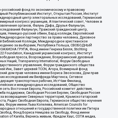
-российский фонд по экономическому и правовому
ый Республиканский Институт, Открытая Россия, Институт
ждународный центр электоральных исследований, Германский
мирный конгресс украинцев, Атлантический совет, Человек в
звлечения органов, Фалунь Дафа, Друзья Фалуньгун,
еследований Фалуньгун, Пражский гражданский центр,
цев, Немецко-русский обмен, Бард колледж, Европейский
Международное партнерство за права человека, Духовное
ый Библейский Колледж, Международное христианское
аблюдению за выборами, Республика Польша, СВОБОДНЫЙ
АХИСНА ГРУПА, Фонд имени Генриха Бёлля, Stichting
t 22 Foundation, Канадский украинский конгресс, Институт
вободная пресса, Возрождение, Всеукраинский духовный
х Наций, Transparеncy International, Форум Свободных
ударственного управления, Форум гражданского общества
ией Инк, Завет церквей TCCN, Агора, Всемирный фонд
сский дом прав человека имени Бориса Звозскова, Дом прав
ских исследований им Вилфрида Мартенса, Сетевое
едерация транспортных рабочих, ИстЧам Финланд,
ропейских и международных исследований, Общество
я сеть Восточная Европа, Российский комитет действия,
жба поддержки, Свободная Россия Берлин, Свободная Россия
оюз за возвращение Северных территорий, Крымскотатарский
 креста, Радио Свободная Европа, Германское общество изучения
 Форум имени Льва Копелева, American Councils for
международных отношений и государственной политики им Питера
Свобод, Фонд Бориса Немцова за Свободу, Фонд имени
ion of Karelia, Вернись живым, Фридом Хаус, СОТА медиа,