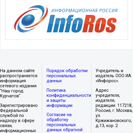
На данном сайте
Порядок обработки
Учредитель и
распространяется
персональных
издатель ООО ИА
информация
данных
«Инфорос».
сетевого издания
Политика
Адрес
"Наш город
конфиденциальности
учредителя,
Курчатов".
и защиты
издателя,
Зарегистрировано
информации
редакции: 117218,
Федеральной
Россия, г. Москва,
Согласие на
службой по
ул.
обработку
надзору в сфере
Кржижановского,
персональных
связи,
д.13, кор. 2
данных обратной
информационных