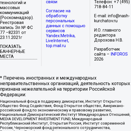
связи
Телефон: +7 (495)
технологий и
718-84-11
массовых
Согласие на
коммуникаций
обработку
E-mail: info@nash-
(Роскомнадзор).
персональных
kurchatov.ru
Реестровая
данных с помощью
запись Эл № ФС
И.О. главного
сервисов
77 –82331 от
редактора
Yandex.Metrika,
23.11.2021г
Дорохова Н.В.
LiveInternet,
top.mail.ru
ПОКАЗАТЬ
Разработчик
БАННЕРНЫЕ
сайта –
INFOROS
МЕСТА
2026
* Перечень иностранных и международных
неправительственных организаций, деятельность которых
признана нежелательной на территории Российской
Федерации:
Национальный фонд в поддержку демократии, Институт Открытое
Общество Фонд Содействия, Фонд Открытое общество, Американо-
российский фонд по экономическому и правовому развитию,
Национальный Демократический Институт Международных Отношений,
MEDIA DEVELOPMENT INVESTMENT FUND, Международный
Республиканский Институт, Открытая Россия, Институт современной
России, Черноморский фонд регионального сотрудничества,