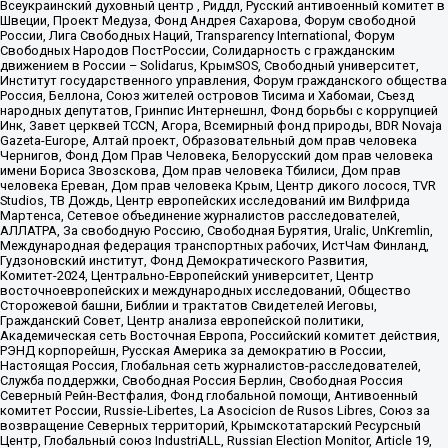
Всеукраинский духовный центр , Риддл, Русский антивоенный комитет в
Швеции, Проект Медуза, Фонд Андрея Сахарова, Форум свободной
России, Лига Свободных Наций, Transparеncy International, Форум
Свободных Народов ПостРоссии, Солидарность с гражданским
движением в России – Solidarus, КрымSOS, Свободный университет,
Институт государственного управления, Форум гражданского общества
Россия, Беллона, Союз жителей островов Тисима и Хабомаи, Съезд
народных депутатов, Гринпис Интернешнл, Фонд борьбы с коррупцией
Инк, Завет церквей TCCN, Агора, Всемирный фонд природы, BDR Novaja
Gazeta-Europe, Алтай проект, Образовательный дом прав человека
Чернигов, Фонд Дом Прав Человека, Белорусский дом прав человека
имени Бориса Звозскова, Дом прав человека Тбилиси, Дом прав
человека Ереван, Дом прав человека Крым, Центр дикого лосося, TVR
Studios, ТВ Дождь, Центр европейских исследований им Вилфрида
Мартенса, Сетевое объединение журналистов расследователей,
АЛЛАТРА, За свободную Россию, Свободная Бурятия, Uralic, UnKremlin,
Международная федерация транспортных рабочих, ИстЧам Финланд,
Гудзоновский институт, Фонд Демократического Развития,
Комитет-2024, Центрально-Европейский университет, Центр
восточноевропейских и международных исследований, Общество
Сторожевой башни, Библии и трактатов Свидетелей Иеговы,
Гражданский Совет, Центр анализа европейской политики,
Академическая сеть Восточная Европа, Российский комитет действия,
РЭНД корпорейшн, Русская Америка за демократию в России,
Настоящая Россия, Глобальная сеть журналистов-расследователей,
Служба поддержки, Свободная Россия Берлин, Свободная Россия
Северный Рейн-Вестфалия, Фонд глобальной помощи, Антивоенный
комитет России, Russie-Libertes, La Asocicion de Rusos Libres, Союз за
возвращение Северных территорий, Крымскотатарский Ресурсный
Центр, Глобальный союз IndustriALL, Russian Election Monitor, Article 19,