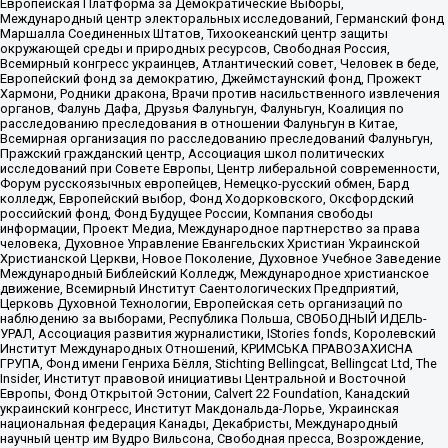
Европейская Платформа за Демократические Выборы,
Международный центр электоральных исследований, Германский фонд
Маршалла Соединенных Штатов, Тихоокеанский центр защиты
окружающей среды и природных ресурсов, Свободная Россия,
Всемирный конгресс украинцев, Атлантический совет, Человек в беде,
Европейский фонд за демократию, Джеймстаунский фонд, Прожект
Хармони, Родники дракона, Врачи против насильственного извлечения
органов, Фалунь Дафа, Друзья Фалуньгун, Фалуньгун, Коалиция по
расследованию преследования в отношении Фалуньгун в Китае,
Всемирная организация по расследованию преследований Фалуньгун,
Пражский гражданский центр, Ассоциация школ политических
исследований при Совете Европы, Центр либеральной современности,
Форум русскоязычных европейцев, Немецко-русский обмен, Бард
колледж, Европейский выбор, Фонд Ходорковского, Оксфордский
российский фонд, Фонд Будущее России, Компания свободы
информации, Проект Медиа, Международное партнерство за права
человека, Духовное Управление Евангельских Христиан Украинской
Христианской Церкви, Новое Поколение, Духовное Учебное Заведение
Международный Библейский Колледж, Международное христианское
движение, Всемирный Институт Саентологических Предприятий,
Церковь Духовной Технологии, Европейская сеть организаций по
наблюдению за выборами, Республика Польша, СВОБОДНЫЙ ИДЕЛЬ-
УРАЛ, Ассоциация развития журналистики, IStories fonds, Королевский
Институт Международных Отношений, КРИМСЬКА ПРАВОЗАХИСНА
ГРУПА, Фонд имени Генриха Бёлля, Stichting Bellingcat, Bellingcat Ltd, The
Insider, Институт правовой инициативы Центральной и Восточной
Европы, Фонд Открытой Эстонии, Calvert 22 Foundation, Канадский
украинский конгресс, Институт Макдональда-Лорье, Украинская
национальная федерация Канады, Декабристы, Международный
научный центр им Вудро Вильсона, Свободная пресса, Возрождение,