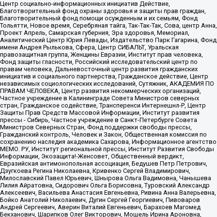
Центр социально-информационных инициатив Действие,
Благотворительный фонд охраны здоровья и защиты прав граждан,
Благотворительный фонд помощи осужденным и их семьям, Фонд
Тольятти, Новое время, Серебряная тайга, Так-Так-Так, Сова, центр Анна,
Проект Апрель, Самарская губерния, Эра здоровья, Мемориал,
Аналитический Центр Юрия Левады, Издательство Парк Гагарина, Фонд
имени Андрея Рылькова, Сфера, Центр СИБАЛЬТ, Уральская
правозащитная группа, Женщины Евразии, Институт прав человека,
Фонд защиты гласности, Российский исследовательский центр по
правам человека, Дальневосточный центр развития гражданских
инициатив и социального партнерства, Гражданское действие, Центр
независимых социологических исследований, Сутяжник, АКАДЕМИЯ ПО
ПРАВАМ ЧЕЛОВЕКА, Центр развития некоммерческих организаций,
Частное учреждение в Калининграде Совета Министров северных
стран, Гражданское содействие, Трансперенси Интернешнл-Р, Центр
Защиты Прав Средств Массовой Информации, Институт развития
прессы - Сибирь, Частное учреждение в Санкт-Петербурге Совета
Министров Северных Стран, Фонд поддержки свободы прессы,
Гражданский контроль, Человек и Закон, Общественная комиссия по
сохранению наследия академика Сахарова, Информационное агентство
МЕМО. РУ, Институт региональной прессы, Институт Развития Свободы
Информации, Экозащита!-Женсовет, Общественный вердикт,
Евразийская антимонопольная ассоциация, Бедушев Петр Петрович,
Дзугкоева Регина Николаевна, Кривенко Сергей Владимирович,
Милославский Павел Юрьевич, Шнырова Ольга Вадимовна, Чанышева
Лилия Айратовна, Сидорович Ольга Борисовна, Туровский Александр
Алексеевич, Васильева Анастасия Евгеньевна, Ривина Анна Валерьевна,
Бойко Анатолий Николаевич, Дугин Сергей Георгиевич, Пивоваров
Андрей Сергеевич, Аверин Виталий Евгеньевич, Барахоев Магомед
Бекханович, Шарипков Олег Викторович, Мошель Ирина Ароновна,