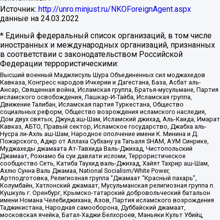
Источник:
http://unro.minjust.ru/NKOForeignAgent.aspx
данные на
24.03.2022
* Единый федеральный список организаций, в том числе
иностранных и международных организаций, признанных
в соответствии с законодательством Российской
Федерации террористическими:
Высший военный Маджлисуль Шура Объединенных сил моджахедов
Кавказа, Конгресс народов Ичкерии и Дагестана, База, Асбат аль-
Ансар, Священная война, Исламская группа, Братья-мусульмане, Партия
исламского освобождения, Лашкар-И-Тайба, Исламская группа,
Движение Талибан, Исламская партия Туркестана, Общество
социальных реформ, Общество возрождения исламского наследия,
Дом двух святых, Джунд аш-Шам, Исламский джихад, Аль-Каида, Имарат
Кавказ, АБТО, Правый сектор, Исламское государство, Джабха аль-
Нусра ли-Ахль аш-Шам, Народное ополчение имени К. Минина и Д.
Пожарского, Аджр от Аллаха Субхану уа Тагьаля SHAM, АУМ Синрике,
Муджахеды джамаата Ат-Тавхида Валь-Джихад, Чистопольский
Джамаат, Рохнамо ба суи давлати исломи, Террористическое
сообщество Сеть, Катиба Таухид валь-Джихад, Хайят Тахрир аш-Шам,
Ахлю Сунна Валь Джамаа, National Socialism/White Power,
Артподготовка, Религиозная группа “Джамаат “Красный пахарь”,
Колумбайн, Хатлонский джамаат, Мусульманская религиозная группа п.
Кушкуль г. Оренбург, Крымско-татарский добровольческий батальон
имени Номана Челебиджихана, Азов, Партия исламского возрождения
Таджикистана, Народная самооборона, Дуббайский джамаат,
московская ячейка, Батал-Хаджи Белхороев, Маньяки Культ Убийц,