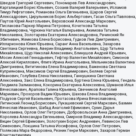
Шведов Григорий Сергеевич, Пономарев Лев Александрович,
Каргалицкий Борис Юльевич, Созаев Валерий Валерьевич, Исламов
Тимур Рифгатович, Романова Ольга Евгеньевна, Щаров Сергей
Алексадрович, Цирульников Борис Альбертович, Гасан Ольга Павловна,
Паутов Юрий Анатольевич, Верховский Александр Маркович,
Пислакова-Паркер Марина Петровна, Кочеткова Татьяна
Владимировна, Чуркина Наталья Валерьевна, Акимова Татьяна
Николаевна, Золотарева Екатерина Александровна, Рачинский Ян
Збигневич, Жемкова Елена Борисовна, Гудков Лев Дмитриевич,
Илларионова Юлия Юрьевна, Саранг Анна Васильевна, Захарова
Светлана Сергеевна, Аверин Владимир Анатольевич, Щур Татьяна
Михайловна, Щур Николай Алексеевич, Блинушов Андрей Юрьевич,
Мосин Алексей Геннадьевич, Гефтер Валентин Михайлович, Симонов
Алексей Кириллович, Флиге Ирина Анатольевна, Мельникова Валентина
Дмитриевна, Вититинова Елена Владимировна, Баженова Светлана
Куприяновна, Максимов Сергей Владимирович, Беляев Сергей
Иванович, Голубева Елена Николаевна, Ганнушкина Светлана
Алексеевна, Закс Елена Владимировна, Буртина Елена Юрьевна, Гендель
Людмила Залмановна, Кокорина Екатерина Алексеевна, Шуманов Илья
Вячеславович, Арапова Галина Юрьевна, Свечников Анатолий
Мариевич, Прохоров Вадим Юрьевич, Шахова Елена Владимировна,
Подузов Сергей Васильевич, Протасова Ирина Вячеславовна,
Литинский Леонид Борисович, Лукашевский Сергей Маркович, Бахмин
Вячеслав Иванович, Шабад Анатолий Ефимович, Сухих Дарья
Николаевна, Орлов Олег Петрович, Добровольская Анна Дмитриевна,
Королева Александра Евгеньевна, Смирнов Владимир Александрович,
Вицин Сергей Ефимович, Золотухин Борис Андреевич, Левинсон Лев
Семенович, Локшина Татьяна Иосифовна, Орлов Олег Петрович,
Полякова Мара Федоровна, Резник Генри Маркович, Захаров Герман
Константинович