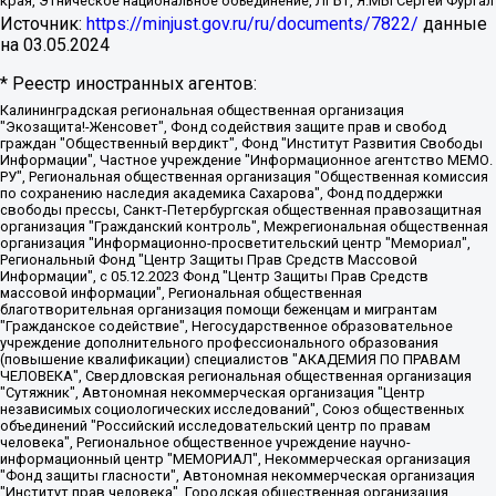
края, Этническое национальное объединение, ЛГБТ, Я.МЫ Сергей Фургал
Источник:
https://minjust.gov.ru/ru/documents/7822/
данные
на
03.05.2024
* Реестр иностранных агентов:
Калининградская региональная общественная организация "Экозащита!-Женсовет", Фонд содействия защите прав и свобод граждан "Общественный вердикт", Фонд "Институт Развития Свободы Информации", Частное учреждение "Информационное агентство МЕМО. РУ", Региональная общественная организация "Общественная комиссия по сохранению наследия академика Сахарова", Фонд поддержки свободы прессы, Санкт-Петербургская общественная правозащитная организация "Гражданский контроль", Межрегиональная общественная организация "Информационно-просветительский центр "Мемориал", Региональный Фонд "Центр Защиты Прав Средств Массовой Информации", с 05.12.2023 Фонд "Центр Защиты Прав Средств массовой информации", Региональная общественная благотворительная организация помощи беженцам и мигрантам "Гражданское содействие", Негосударственное образовательное учреждение дополнительного профессионального образования (повышение квалификации) специалистов "АКАДЕМИЯ ПО ПРАВАМ ЧЕЛОВЕКА", Свердловская региональная общественная организация "Сутяжник", Автономная некоммерческая организация "Центр независимых социологических исследований", Союз общественных объединений "Российский исследовательский центр по правам человека", Региональное общественное учреждение научно-информационный центр "МЕМОРИАЛ", Некоммерческая организация "Фонд защиты гласности", Автономная некоммерческая организация "Институт прав человека", Городская общественная организация "Екатеринбургское общество "МЕМОРИАЛ", Городская общественная организация "Рязанское историко-просветительское и правозащитное общество "Мемориал" (Рязанский Мемориал), Челябинский региональный орган общественной самодеятельности – женское общественное объединение "Женщины Евразии", Челябинский региональный орган общественной самодеятельности "Уральская правозащитная группа", Фонд содействия защите здоровья и социальной справедливости имени Андрея Рылькова, Автономная Некоммерческая Организация "Аналитический Центр Юрия Левады", Автономная некоммерческая организация социальной поддержки населения "Проект Апрель", Региональная общественная организация помощи женщинам и детям, находящимся в кризисной ситуации "Информационно-методический центр "Анна", Фонд содействия развитию массовых коммуникаций и правовому просвещению "Так-так-Так", Фонд содействия устойчивому развитию "Серебряная тайга", Свердловский региональный общественный фонд социальных проектов "Новое время", "Idel.Реалии", Кавказ.Реалии, Крым.Реалии, Телеканал Настоящее Время, Татаро-башкирская служба Радио Свобода (Azatliq Radiosi), Радио Свободная Европа/Радио Свобода (PCE/PC), "Сибирь.Реалии", "Фактограф", Благотворительный фонд помощи осужденным и их семьям, Автономная некоммерческая организация "Институт глобализации и социальных движений", Фонд "В защиту прав заключенных", Частное учреждение "Центр поддержки и содействия развитию средств массовой информации", Пензенский региональный общественный благотворительный фонд "Гражданский союз", "Север.Реалии", Некоммерческая организация Фонд "Правовая инициатива", Общество с ограниченной ответственностью "Радио Свободная Европа/Радио Свобода", Чешское информационное агентство "MEDIUM-ORIENT", Красноярская региональная общественная организация "Мы против СПИДа", Камалягин Денис Николаевич, Маркелов Сергей Евгеньевич, Пономарев Лев Александрович, Савицкая Людмила Алексеевна, Автономная некоммерческая организация "Центр по работе с проблемой насилия "НАСИЛИЮ.НЕТ", Межрегиональный профессиональный союз работников здравоохранения "Альянс врачей", Юридическое лицо, зарегистрированное в Латвийской Республике, SIA "Medusa Project" (регистрационный номер 40103797863, дата регистрации 10.06.2014), Некоммерческая организация "Фонд по борьбе с коррупцией", Автономная некоммерческая организация "Институт права и публичной политики", Баданин Роман Сергеевич, Гликин Максим Александрович, Железнова Мария Михайловна, Лукьянова Юлия Сергеевна, Маетная Елизавета Витальевна, Маняхин Петр Борисович, Чуракова Ольга Владимировна, Ярош Юлия Петровна, Юридическое лицо "The Insider SIA", зарегистрированное в Риге, Латвийская Республика (дата регистрации 26.06.2015), являющееся администратором доменного имени интернет-издания "The Insider SIA", https://theins.ru, Постернак Алексей Евгеньевич, Рубин Михаил Аркадьевич, Анин Роман Александрович, Юридическое лицо Istories fonds, зарегистрированное в Латвийской Республике (регистрационный номер 50008295751, дата регистрации 24.02.2020), Великовский Дмитрий Александрович, Долинина Ирина Николаевна, Мароховская Алеся Алексеевна, Шлейнов Роман Юрьевич, Шмагун Олеся Валентиновна, Общество с ограниченной ответственностью "Альтаир 2021", Общество с ограниченной ответственностью "Вега 2021", Общество с ограниченной ответственностью "Главный редактор 2021", Общество с ограниченной ответственностью "Ромашки монолит", Важенков Артем Валерьевич, Ивановская областная общественная организация "Центр гендерных исследований", Гурман Юрий Альбертович, Медиапроект "ОВД-Инфо", Егоров Владимир Владимирович, Жилинский Владимир Александрович, Общество с ограниченной ответственностью "ЗП", Иванова София Юрьевна, Карезина Инна Павловна, Кильтау Екатерина Викторовна, Петров Алексей Викторович, Пискунов Сергей Евгеньевич, Смирнов Сергей Сергеевич, Тихонов Михаил Сергеевич, Общество с ограниченной ответственностью "ЖУРНАЛИСТ-ИНОСТРАННЫЙ АГЕНТ", Арапова Галина Юрьевна, Вольтская Татьяна Анатольевна, Американская компания "Mason G.E.S. Anonymous Foundation" (США), являющаяся владельцем интернет-издания https://mnews.world/, Компания "Stichting Bellingcat", зарегистрированная в Нидерландах (дата регистрации 11.07.2018), Захаров Андрей Вячеславович, Клепиковская Екатерина Дмитриевна, Общество с ограниченной ответственностью "МЕМО", Перл Роман Александрович, Симонов Евгений Алексеевич, Соловьева Елена Анатольевна, Сотников Даниил Владимирович, Сурначева Елизавета Дмитриевна, Автономная некоммерческая организация по защите прав человека и информированию населения "Якутия – Наше Мнение", Общество с ограниченной ответственностью "Москоу диджитал медиа", с 26.01.2023 Общество с ограниченной ответственностью "Чайка Белые сады", Ветошкина Валерия Валерьевна, Заговора Максим Александрович, Межрегиональное общественное движение "Российская ЛГБТ - сеть", Оленичев Максим Владимирович, Павлов Иван Юрьевич, Скворцова Елена Сергеевна, Общество с ограниченной ответственностью "Как бы инагент", Кочетков Игорь Викторович, Общество с ограниченной ответственностью "Честные выборы", Еланчик Олег Александрович, Общество с ограниченной ответственностью "Нобелевский призыв", Гималова Регина Эмилевна, Григорьев Андрей Валерьевич, Григорьева Алина Александровна, Ассоциация по содействию защите прав призывников, альтернативнослужащих и военнослужащих "Правозащитная группа "Гражданин.Армия.Право", Хисамова Регина Фаритовна, Автономная некоммерческая организация по реализации социально-правовых программ "Лилит", Дальневосточное общественное движение "Маяк", Санкт-Петербургская ЛГБТ-инициативная группа "Выход", Инициативная группа ЛГБТ+ "Реверс", Алексеев Андрей Викторович, Бекбулатова Таисия Львовна, Беляев Иван Михайлович, Владыкина Елена Сергеевна, Гельман Марат Александрович, Никульшина Вероника Юрьевна, Толоконникова Надежда Андреевна, Шендерович Виктор Анатольевич, Общество с ограниченной ответственностью "Данное сообщение", Общество с ограниченной ответственностью Издательский дом "Новая глава", Айнбиндер Александра Александровна, Московский комьюнити-центр для ЛГБТ+инициатив, Благотворительный фонд развития филантропии, Deutsche Welle (Германия, Kurt-Schumacher-Strasse 3, 53113 Bonn), Борзунова Мария Михайловна, Воробьев Виктор Викторович, Голубева Анна Львовна, Константинова Алла Михайловна, Малкова Ирина Владимировна, Мурадов Мурад Абдулгалимович, Осетинская Елизавета Николаевна, Понасенков Евгений Николаевич, Ганапольский Матвей Юрьевич, Киселев Евгений Алексеевич, Борухович Ирина Григорьевна, Дремин Иван Тимофеевич, Дубровский Дмитрий Викторович, Красноярская региональная общественная организация поддержки и развития альтернативных образовательных технологий и межкультурных коммуникаций "ИНТЕРРА", Маяковская Екатерина Алексеевна, Фейгин Марк Захарович, Филимонов Андрей Викторович, Дзугкоева Регина Николаевна, Доброхотов Роман Александрович, Дудь Юрий Александрович, Елкин Сергей Владимирович, Кругликов Кирилл Игоревич, Сабунаева Мария Леонидовна, Семенов Алексей Владимирович, Шаинян Карен Багратович, Шульман Екатерина Михайловна, Асафьев Артур Валерьевич, Вахштайн Виктор Семенович, Венедиктов Алексей Алексеевич, Лушникова Екатерина Евгеньевна, Волков Леонид Михайлович, Невзоров Александр Глебович, Пархоменко Сергей Борисович, Сироткин Ярослав Николаевич, Кара-Мурза Владимир Владимирович, Баранова Наталья Владимировна, Гозман Леонид Яковлевич, Кагарлицкий Борис Юльевич, Климарев Михаил Валерьевич, Милов Владимир Станиславович, Автономная некоммерческая организация Краснодарский центр современного искусства "Типография", Моргенштерн Алишер Тагирович, Соболь Любовь Эдуардовна, Общество с ограниченной ответственностью "ЛИЗА НОРМ", Каспаров Гарри Кимович, Ходорковский Михаил Борисович, Общество с ограниченной ответственностью "Апрельские тезисы", Данилович Ирина Брониславовна, Кашин Олег Владимирович, Петров Николай Владимирович, Пивоваров Алексей Владимирович, Соколов Михаил Владимирович, Цветкова Юлия Владимировна, Чичваркин Евгений Александрович, Комитет против пыток/Команда против пыток, Общество с ограниченной ответственностью "Первый научный", Общество с ограниченной ответственностью "Вертолет и ко", Белоцерковская Вероника Борисовна, Кац Максим Евгеньевич, Лазарева Татьяна Юрьевна, Шаведдинов Руслан Табризович, Яшин Илья Валерьевич, Общество с ограниченной ответственностью "Иноагент ААВ", Алешковский Дмитрий Петрович, Альбац Евгения Марковна, Быков Дмитрий Львович, Галямина Юлия Евгеньевна, Лойко Сергей Леонидович, Мартынов Кирилл Константинович, Медведев Сергей Александрович, Крашенинников Федор Геннадиевич, Гордеева Катерина Вл