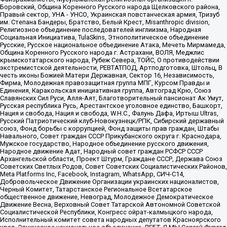
Боровский, Община Коренного Русского народа Щелковского района,
Правый сектор, УНА - УНСО, Украинская повстанческая армия, Тризуб
им. Степана Бандеры, Братство, Белый Крест, Misanthropic division,
Религиозное объединение последователей инглиизма, Народная
Социальная Инициатива, TulaSkins, Этнополитическое объединение
Русские, Русское национальное объединение Атака, Мечеть Мирмамеда,
Община Коренного Русского народа г. Астрахани, ВОЛЯ, Меджлис
крымскотатарского народа, Рубеж Севера, ТОЙС, О противодействии
экстремистской деятельности, РЕВТАТПОД, Артподготовка, Штольц, В
честь иконы Божией Матери Державная, Сектор 16, Независимость,
Фирма, Молодежная правозащитная группа МПГ, Курсом Правды и
Единения, Каракольская инициативная группа, Автоград Крю, Союз
Славянских Сил Руси, Алля-Аят, Благотворительный пансионат Ак Умут,
Русская республика Русь, Арестантское уголовное единство, Башкорт,
Нация и свобода, Нация и свобода, W.H.С., Фалунь Дафа, Иртыш Ultras,
Русский Патриотический клуб-Новокузнецк/РПК, Сибирский державный
союз, Фонд борьбы с коррупцией, Фонд защиты прав граждан, Штабы
Навального, Совет граждан СССР Прикубанского округа г. Краснодара,
Мужское государство, Народное объединение русского движения,
Народное движение Адат, Народный совет граждан РСФСР СССР
Архангельской области, Проект Штурм, Граждане СССР, Держава Союз
Советских Светлых Родов, Совет Советских Социалистических Районов,
Meta Platforms Inc, Facebook, Instagram, WhatsApp, СИЧ-С14,
Добровольческое Движение Организации украинских националистов,
Черный Комитет, Татарстанское Региональное Всетатарское
общественное движение, Невоград, Молодежное Демократическое
Движение Весна, Верховный Совет Татарской Автономной Советской
Социалистической Республики, Конгресс ойрат-калмыцкого народа,
Исполнительный комитет совета народных депутатов Красноярского