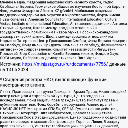
Мнение медиа, Федерация анархического черного креста, Радио
Свободная Европа, Германское общество изучения Восточной Европы,
Фонд имени Фридриха Эберта, XZ gGmbH, Мобильная академия
поддержки гендерной демократии и миротворчества, Форум имени
Льва Копелева, American Councils for International Education, Cultural
Vistas, Institute of International Education, Антивоенное движение Антальи,
Открытый диалог, Школа международных отношений и
государственной политики им Питера Мунка, Российско-канадский
демократический альянс, Школа международных отношений им
Нормана Патерсона, Центр Гражданских Свобод, Фонд Бориса Немцова
за Свободу, Фонд имени Фридриха Науманна за свободу, Феминистское
антивоенное сопротивление, Комитет независимости Ингушетии,
Прометей, Stop Occupation of Karelia, Вернись живым, Фридом Хаус,
СОТА медиа, Либерально-демократическая Лига Украины
Источник:
https://minjust.gov.ru/ru/documents/7756/
данные
на
13.05.2024
* Сведения реестра НКО, выполняющих функции
иностранного агента:
Лилит, Правозащитная группа Гражданин.Армия.Право, Нижегородский
центр немецкой и европейской культуры, Центр гендерных
исследований, Фонд защиты прав граждан Штаб, Институт права и
публичной политики, Фонд борьбы с коррупцией, Альянс врачей,
НАСИЛИЮ.НЕТ, Мы против СПИДа, СВЕЧА, Гуманитарное действие,
Открытый Петербург, Лига Избирателей, Правовая инициатива,
Гражданский Союз, Хасдей Ерушалаим, Центр поддержки и содействия
развитию средств массовой информации, Горячая Линия, В защиту
прав заключенных, Институт глобализации и социальных движений,