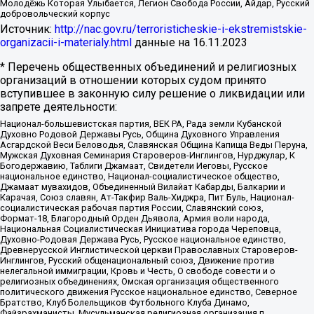
Молодёжь Которая Улыбается, Легион Свобода России, Айдар, Русский
добровольческий корпус
Источник:
http://nac.gov.ru/terroristicheskie-i-ekstremistskie-
organizacii-i-materialy.html
данные на
16.11.2023
* Перечень общественных объединений и религиозных
организаций в отношении которых судом принято
вступившее в законную силу решение о ликвидации или
запрете деятельности:
Национал-большевистская партия, ВЕК РА, Рада земли Кубанской
Духовно Родовой Державы Русь, Община Духовного Управления
Асгардской Веси Беловодья, Славянская Община Капища Веды Перуна,
Мужская Духовная Семинария Староверов-Инглингов, Нурджулар, К
Богодержавию, Таблиги Джамаат, Свидетели Иеговы, Русское
национальное единство, Национал-социалистическое общество,
Джамаат мувахидов, Объединенный Вилайат Кабарды, Балкарии и
Карачая, Союз славян, Ат-Такфир Валь-Хиджра, Пит Буль, Национал-
социалистическая рабочая партия России, Славянский союз,
Формат-18, Благородный Орден Дьявола, Армия воли народа,
Национальная Социалистическая Инициатива города Череповца,
Духовно-Родовая Держава Русь, Русское национальное единство,
Древнерусской Инглистической церкви Православных Староверов-
Инглингов, Русский общенациональный союз, Движение против
нелегальной иммиграции, Кровь и Честь, О свободе совести и о
религиозных объединениях, Омская организация общественного
политического движения Русское национальное единство, Северное
Братство, Клуб Болельщиков Футбольного Клуба Динамо,
Файзрахманисты, Мусульманская религиозная организация п.