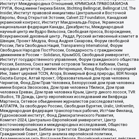
Институт Международных Отношений, КРИМСЬКА ПРАВОЗАХИСНА
ГРУПА, Фонд имени Генриха Бёлля, Stichting Bellingcat, Bellingcat Ltd, The
Insider, Институт правовой инициативы Центральной и Восточной
Европы, Фонд Открытой Эстонии, Calvert 22 Foundation, Канадский
украинский конгресс, Институт Макдональда-Лорье, Украинская
национальная федерация Канады, Декабристы, Международный
научный центр им Вудро Вильсона, Свободная пресса, Возрождение,
Всеукраинский духовный центр , Риддл, Русский антивоенный комитет в
Швеции, Проект Медуза, Фонд Андрея Сахарова, Форум свободной
России, Лига Свободных Наций, Transparеncy International, Форум
Свободных Народов ПостРоссии, Солидарность с гражданским
движением в России – Solidarus, КрымSOS, Свободный университет,
Институт государственного управления, Форум гражданского общества
Россия, Беллона, Союз жителей островов Тисима и Хабомаи, Съезд
народных депутатов, Гринпис Интернешнл, Фонд борьбы с коррупцией
Инк, Завет церквей TCCN, Агора, Всемирный фонд природы, BDR Novaja
Gazeta-Europe, Алтай проект, Образовательный дом прав человека
Чернигов, Фонд Дом Прав Человека, Белорусский дом прав человека
имени Бориса Звозскова, Дом прав человека Тбилиси, Дом прав
человека Ереван, Дом прав человека Крым, Центр дикого лосося, TVR
Studios, ТВ Дождь, Центр европейских исследований им Вилфрида
Мартенса, Сетевое объединение журналистов расследователей,
АЛЛАТРА, За свободную Россию, Свободная Бурятия, Uralic, UnKremlin,
Международная федерация транспортных рабочих, ИстЧам Финланд,
Гудзоновский институт, Фонд Демократического Развития,
Комитет-2024, Центрально-Европейский университет, Центр
восточноевропейских и международных исследований, Общество
Сторожевой башни, Библии и трактатов Свидетелей Иеговы,
Гражданский Совет, Центр анализа европейской политики,
Академическая сеть Восточная Европа, Российский комитет действия,