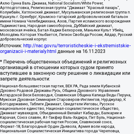
Ахлю Сунна Валь Джамаа, National Socialism/White Power,
Артподготовка, Религиозная группа “Джамаат “Красный пахарь”,
Колумбайн, Хатлонский джамаат, Мусульманская религиозная группа п.
Кушкуль г. Оренбург, Крымско-татарский добровольческий батальон
имени Номана Челебиджихана, Азов, Партия исламского возрождения
Таджикистана, Народная самооборона, Дуббайский джамаат,
московская ячейка, Батал-Хаджи Белхороев, Маньяки Культ Убийц,
Молодёжь Которая Улыбается, Легион Свобода России, Айдар, Русский
добровольческий корпус
Источник:
http://nac.gov.ru/terroristicheskie-i-ekstremistskie-
organizacii-i-materialy.html
данные на
16.11.2023
* Перечень общественных объединений и религиозных
организаций в отношении которых судом принято
вступившее в законную силу решение о ликвидации или
запрете деятельности:
Национал-большевистская партия, ВЕК РА, Рада земли Кубанской
Духовно Родовой Державы Русь, Община Духовного Управления
Асгардской Веси Беловодья, Славянская Община Капища Веды Перуна,
Мужская Духовная Семинария Староверов-Инглингов, Нурджулар, К
Богодержавию, Таблиги Джамаат, Свидетели Иеговы, Русское
национальное единство, Национал-социалистическое общество,
Джамаат мувахидов, Объединенный Вилайат Кабарды, Балкарии и
Карачая, Союз славян, Ат-Такфир Валь-Хиджра, Пит Буль, Национал-
социалистическая рабочая партия России, Славянский союз,
Формат-18, Благородный Орден Дьявола, Армия воли народа,
Национальная Социалистическая Инициатива города Череповца,