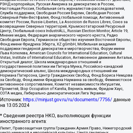
РЭНД корпорейшн, Русская Америка за демократию в России,
Настоящая Россия, Глобальная сеть журналистов-расследователей,
Служба поддержки, Свободная Россия Берлин, Свободная Россия
Северный Рейн-Вестфалия, Фонд глобальной помощи, Антивоенный
комитет России, Russie-Libertes, La Asocicion de Rusos Libres, Союз за
возвращение Северных территорий, Крымскотатарский Ресурсный
Центр, Глобальный союз IndustriALL, Russian Election Monitor, Article 19,
Мнение медиа, Федерация анархического черного креста, Радио
Свободная Европа, Германское общество изучения Восточной Европы,
Фонд имени Фридриха Эберта, XZ gGmbH, Мобильная академия
поддержки гендерной демократии и миротворчества, Форум имени
Льва Копелева, American Councils for International Education, Cultural
Vistas, Institute of International Education, Антивоенное движение Антальи,
Открытый диалог, Школа международных отношений и
государственной политики им Питера Мунка, Российско-канадский
демократический альянс, Школа международных отношений им
Нормана Патерсона, Центр Гражданских Свобод, Фонд Бориса Немцова
за Свободу, Фонд имени Фридриха Науманна за свободу, Феминистское
антивоенное сопротивление, Комитет независимости Ингушетии,
Прометей, Stop Occupation of Karelia, Вернись живым, Фридом Хаус,
СОТА медиа, Либерально-демократическая Лига Украины
Источник:
https://minjust.gov.ru/ru/documents/7756/
данные
на
13.05.2024
* Сведения реестра НКО, выполняющих функции
иностранного агента:
Лилит, Правозащитная группа Гражданин.Армия.Право, Нижегородский
центр немецкой и европейской культуры, Центр гендерных