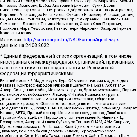
Литинский Леонид Борисович, Лукашевский Сергей Маркович, Бахмин
Вячеслав Иванович, Шабад Анатолий Ефимович, Сухих Дарья
Николаевна, Орлов Олег Петрович, Добровольская Анна Дмитриевна,
Королева Александра Евгеньевна, Смирнов Владимир Александрович,
Вицин Сергей Ефимович, Золотухин Борис Андреевич, Левинсон Лев
Семенович, Локшина Татьяна Иосифовна, Орлов Олег Петрович,
Полякова Мара Федоровна, Резник Генри Маркович, Захаров Герман
Константинович
Источник:
http://unro.minjust.ru/NKOForeignAgent.aspx
данные на
24.03.2022
* Единый федеральный список организаций, в том числе
иностранных и международных организаций, признанных
в соответствии с законодательством Российской
Федерации террористическими:
Высший военный Маджлисуль Шура Объединенных сил моджахедов
Кавказа, Конгресс народов Ичкерии и Дагестана, База, Асбат аль-
Ансар, Священная война, Исламская группа, Братья-мусульмане, Партия
исламского освобождения, Лашкар-И-Тайба, Исламская группа,
Движение Талибан, Исламская партия Туркестана, Общество
социальных реформ, Общество возрождения исламского наследия,
Дом двух святых, Джунд аш-Шам, Исламский джихад, Аль-Каида, Имарат
Кавказ, АБТО, Правый сектор, Исламское государство, Джабха аль-
Нусра ли-Ахль аш-Шам, Народное ополчение имени К. Минина и Д.
Пожарского, Аджр от Аллаха Субхану уа Тагьаля SHAM, АУМ Синрике,
Муджахеды джамаата Ат-Тавхида Валь-Джихад, Чистопольский
Джамаат, Рохнамо ба суи давлати исломи, Террористическое
сообщество Сеть, Катиба Таухид валь-Джихад, Хайят Тахрир аш-Шам,