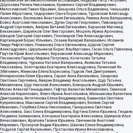
Евразийская антимонопольная ассоциация, Бедушев Петр Петрович,
Дзугкоева Регина Николаевна, Кривенко Сергей Владимирович,
Милославский Павел Юрьевич, Шнырова Ольга Вадимовна, Чанышева
Лилия Айратовна, Сидорович Ольга Борисовна, Туровский Александр
Алексеевич, Васильева Анастасия Евгеньевна, Ривина Анна Валерьевна,
Бойко Анатолий Николаевич, Дугин Сергей Георгиевич, Пивоваров
Андрей Сергеевич, Аверин Виталий Евгеньевич, Барахоев Магомед
Бекханович, Шарипков Олег Викторович, Мошель Ирина Ароновна,
Шведов Григорий Сергеевич, Пономарев Лев Александрович,
Каргалицкий Борис Юльевич, Созаев Валерий Валерьевич, Исламов
Тимур Рифгатович, Романова Ольга Евгеньевна, Щаров Сергей
Алексадрович, Цирульников Борис Альбертович, Гасан Ольга Павловна,
Паутов Юрий Анатольевич, Верховский Александр Маркович,
Пислакова-Паркер Марина Петровна, Кочеткова Татьяна
Владимировна, Чуркина Наталья Валерьевна, Акимова Татьяна
Николаевна, Золотарева Екатерина Александровна, Рачинский Ян
Збигневич, Жемкова Елена Борисовна, Гудков Лев Дмитриевич,
Илларионова Юлия Юрьевна, Саранг Анна Васильевна, Захарова
Светлана Сергеевна, Аверин Владимир Анатольевич, Щур Татьяна
Михайловна, Щур Николай Алексеевич, Блинушов Андрей Юрьевич,
Мосин Алексей Геннадьевич, Гефтер Валентин Михайлович, Симонов
Алексей Кириллович, Флиге Ирина Анатольевна, Мельникова Валентина
Дмитриевна, Вититинова Елена Владимировна, Баженова Светлана
Куприяновна, Максимов Сергей Владимирович, Беляев Сергей
Иванович, Голубева Елена Николаевна, Ганнушкина Светлана
Алексеевна, Закс Елена Владимировна, Буртина Елена Юрьевна, Гендель
Людмила Залмановна, Кокорина Екатерина Алексеевна, Шуманов Илья
Вячеславович, Арапова Галина Юрьевна, Свечников Анатолий
Мариевич, Прохоров Вадим Юрьевич, Шахова Елена Владимировна,
Подузов Сергей Васильевич, Протасова Ирина Вячеславовна,