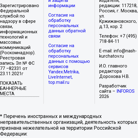
и защиты
издателя,
Зарегистрировано
информации
редакции: 117218,
Федеральной
Россия, г. Москва,
Согласие на
службой по
ул.
обработку
надзору в сфере
Кржижановского,
персональных
связи,
д.13, кор. 2
данных обратной
информационных
связи
Телефон: +7 (495)
технологий и
718-84-11
массовых
Согласие на
коммуникаций
обработку
E-mail: info@nash-
(Роскомнадзор).
персональных
kurchatov.ru
Реестровая
данных с помощью
запись Эл № ФС
И.О. главного
сервисов
77 –82331 от
редактора
Yandex.Metrika,
23.11.2021г
Дорохова Н.В.
LiveInternet,
top.mail.ru
ПОКАЗАТЬ
Разработчик
БАННЕРНЫЕ
сайта –
INFOROS
МЕСТА
2026
* Перечень иностранных и международных
неправительственных организаций, деятельность которых
признана нежелательной на территории Российской
Федерации: