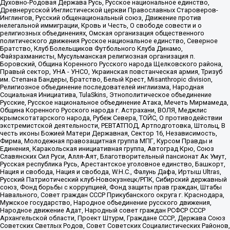
Духовно-Родовая Держава Русь, Русское национальное единство,
Древнерусской Инглистической церкви Православных Староверов-
Инглингов, Русский общенациональный союз, Движение против
нелегальной иммиграции, Кровь и Честь, О свободе совести и о
религиозных объединениях, Омская организация общественного
политического движения Русское национальное единство, Северное
Братство, Клуб Болельщиков Футбольного Клуба Динамо,
Файзрахманисты, Мусульманская религиозная организация п.
Боровский, Община Коренного Русского народа Щелковского района,
Правый сектор, УНА - УНСО, Украинская повстанческая армия, Тризуб
им. Степана Бандеры, Братство, Белый Крест, Misanthropic division,
Религиозное объединение последователей инглиизма, Народная
Социальная Инициатива, TulaSkins, Этнополитическое объединение
Русские, Русское национальное объединение Атака, Мечеть Мирмамеда,
Община Коренного Русского народа г. Астрахани, ВОЛЯ, Меджлис
крымскотатарского народа, Рубеж Севера, ТОЙС, О противодействии
экстремистской деятельности, РЕВТАТПОД, Артподготовка, Штольц, В
честь иконы Божией Матери Державная, Сектор 16, Независимость,
Фирма, Молодежная правозащитная группа МПГ, Курсом Правды и
Единения, Каракольская инициативная группа, Автоград Крю, Союз
Славянских Сил Руси, Алля-Аят, Благотворительный пансионат Ак Умут,
Русская республика Русь, Арестантское уголовное единство, Башкорт,
Нация и свобода, Нация и свобода, W.H.С., Фалунь Дафа, Иртыш Ultras,
Русский Патриотический клуб-Новокузнецк/РПК, Сибирский державный
союз, Фонд борьбы с коррупцией, Фонд защиты прав граждан, Штабы
Навального, Совет граждан СССР Прикубанского округа г. Краснодара,
Мужское государство, Народное объединение русского движения,
Народное движение Адат, Народный совет граждан РСФСР СССР
Архангельской области, Проект Штурм, Граждане СССР, Держава Союз
Советских Светлых Родов, Совет Советских Социалистических Районов,