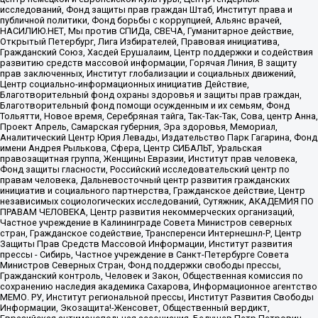
исследований, Фонд защиты прав граждан Штаб, Институт права и
публичной политики, Фонд борьбы с коррупцией, Альянс врачей,
НАСИЛИЮ.НЕТ, Мы против СПИДа, СВЕЧА, Гуманитарное действие,
Открытый Петербург, Лига Избирателей, Правовая инициатива,
Гражданский Союз, Хасдей Ерушалаим, Центр поддержки и содействия
развитию средств массовой информации, Горячая Линия, В защиту
прав заключенных, Институт глобализации и социальных движений,
Центр социально-информационных инициатив Действие,
Благотворительный фонд охраны здоровья и защиты прав граждан,
Благотворительный фонд помощи осужденным и их семьям, Фонд
Тольятти, Новое время, Серебряная тайга, Так-Так-Так, Сова, центр Анна,
Проект Апрель, Самарская губерния, Эра здоровья, Мемориал,
Аналитический Центр Юрия Левады, Издательство Парк Гагарина, Фонд
имени Андрея Рылькова, Сфера, Центр СИБАЛЬТ, Уральская
правозащитная группа, Женщины Евразии, Институт прав человека,
Фонд защиты гласности, Российский исследовательский центр по
правам человека, Дальневосточный центр развития гражданских
инициатив и социального партнерства, Гражданское действие, Центр
независимых социологических исследований, Сутяжник, АКАДЕМИЯ ПО
ПРАВАМ ЧЕЛОВЕКА, Центр развития некоммерческих организаций,
Частное учреждение в Калининграде Совета Министров северных
стран, Гражданское содействие, Трансперенси Интернешнл-Р, Центр
Защиты Прав Средств Массовой Информации, Институт развития
прессы - Сибирь, Частное учреждение в Санкт-Петербурге Совета
Министров Северных Стран, Фонд поддержки свободы прессы,
Гражданский контроль, Человек и Закон, Общественная комиссия по
сохранению наследия академика Сахарова, Информационное агентство
МЕМО. РУ, Институт региональной прессы, Институт Развития Свободы
Информации, Экозащита!-Женсовет, Общественный вердикт,