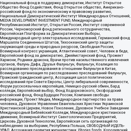
Национальный фонд в поддержку демократии, Институт Открытое
Общество Фонд Содействия, Фонд Открытое общество, Американо-
российский фонд по экономическому и правовому развитию,
Национальный Демократический Институт Международных Отношений,
MEDIA DEVELOPMENT INVESTMENT FUND, Международный
Республиканский Институт, Открытая Россия, Институт современной
России, Черноморский фонд регионального сотрудничества,
Европейская Платформа за Демократические Выборы,
Международный центр электоральных исследований, Германский фонд
Маршалла Соединенных Штатов, Тихоокеанский центр защиты
окружающей среды и природных ресурсов, Свободная Россия,
Всемирный конгресс украинцев, Атлантический совет, Человек в беде,
Европейский фонд за демократию, Джеймстаунский фонд, Прожект
Хармони, Родники дракона, Врачи против насильственного извлечения
органов, Фалунь Дафа, Друзья Фалуньгун, Фалуньгун, Коалиция по
расследованию преследования в отношении Фалуньгун в Китае,
Всемирная организация по расследованию преследований Фалуньгун,
Пражский гражданский центр, Ассоциация школ политических
исследований при Совете Европы, Центр либеральной современности,
Форум русскоязычных европейцев, Немецко-русский обмен, Бард
колледж, Европейский выбор, Фонд Ходорковского, Оксфордский
российский фонд, Фонд Будущее России, Компания свободы
информации, Проект Медиа, Международное партнерство за права
человека, Духовное Управление Евангельских Христиан Украинской
Христианской Церкви, Новое Поколение, Духовное Учебное Заведение
Международный Библейский Колледж, Международное христианское
движение, Всемирный Институт Саентологических Предприятий,
Церковь Духовной Технологии, Европейская сеть организаций по
наблюдению за выборами, Республика Польша, СВОБОДНЫЙ ИДЕЛЬ-
УРАЛ, Ассоциация развития журналистики, IStories fonds, Королевский