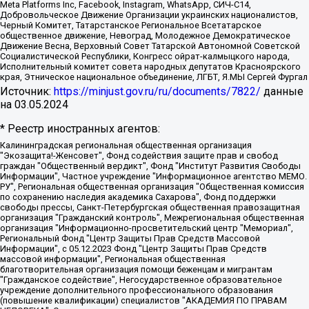
Meta Platforms Inc, Facebook, Instagram, WhatsApp, СИЧ-С14,
Добровольческое Движение Организации украинских националистов,
Черный Комитет, Татарстанское Региональное Всетатарское
общественное движение, Невоград, Молодежное Демократическое
Движение Весна, Верховный Совет Татарской Автономной Советской
Социалистической Республики, Конгресс ойрат-калмыцкого народа,
Исполнительный комитет совета народных депутатов Красноярского
края, Этническое национальное объединение, ЛГБТ, Я.МЫ Сергей Фургал
Источник:
https://minjust.gov.ru/ru/documents/7822/
данные
на
03.05.2024
* Реестр иностранных агентов:
Калининградская региональная общественная организация "Экозащита!-Женсовет", Фонд содействия защите прав и свобод граждан "Общественный вердикт", Фонд "Институт Развития Свободы Информации", Частное учреждение "Информационное агентство МЕМО. РУ", Региональная общественная организация "Общественная комиссия по сохранению наследия академика Сахарова", Фонд поддержки свободы прессы, Санкт-Петербургская общественная правозащитная организация "Гражданский контроль", Межрегиональная общественная организация "Информационно-просветительский центр "Мемориал", Региональный Фонд "Центр Защиты Прав Средств Массовой Информации", с 05.12.2023 Фонд "Центр Защиты Прав Средств массовой информации", Региональная общественная благотворительная организация помощи беженцам и мигрантам "Гражданское содействие", Негосударственное образовательное учреждение дополнительного профессионального образования (повышение квалификации) специалистов "АКАДЕМИЯ ПО ПРАВАМ ЧЕЛОВЕКА", Свердловская региональная общественная организация "Сутяжник", Автономная некоммерческая организация "Центр независимых социологических исследований", Союз общественных объединений "Российский исследовательский центр по правам человека", Региональное общественное учреждение научно-информационный центр "МЕМОРИАЛ", Некоммерческая организация "Фонд защиты гласности", Автономная некоммерческая организация "Институт прав человека", Городская общественная организация "Екатеринбургское общество "МЕМОРИАЛ", Городская общественная организация "Рязанское историко-просветительское и правозащитное общество "Мемориал" (Рязанский Мемориал), Челябинский региональный орган общественной самодеятельности – женское общественное объединение "Женщины Евразии", Челябинский региональный орган общественной самодеятельности "Уральская правозащитная группа", Фонд содействия защите здоровья и социальной справедливости имени Андрея Рылькова, Автономная Некоммерческая Организация "Аналитический Центр Юрия Левады", Автономная некоммерческая организация социальной поддержки населения "Проект Апрель", Региональная общественная организация помощи женщинам и детям, находящимся в кризисной ситуации "Информационно-методический центр "Анна", Фонд содействия развитию массовых коммуникаций и правовому просвещению "Так-так-Так", Фонд содействия устойчивому развитию "Серебряная тайга", Свердловский региональный общественный фонд социальных проектов "Новое время", "Idel.Реалии", Кавказ.Реалии, Крым.Реалии, Телеканал Настоящее Время, Татаро-башкирская служба Радио Свобода (Azatliq Radiosi), Радио Свободная Европа/Радио Свобода (PCE/PC), "Сибирь.Реалии", "Фактограф", Благотворительный фонд помощи осужденным и их семьям, Автономная некоммерческая организация "Институт глобализации и социальных движений", Фонд "В защиту прав заключенных", Частное учреждение "Центр поддержки и содействия развитию средств массовой информации", Пензенский региональный общественный благотворительный фонд "Гражданский союз", "Север.Реалии", Некоммерческая организация Фонд "Правовая инициатива", Общество с ограниченной ответственностью "Радио Свободная Европа/Радио Свобода", Чешское информационное агентство "MEDIUM-ORIENT", Красноярская региональная общественная организация "Мы против СПИДа", Камалягин Денис Николаевич, Маркелов Сергей Евгеньевич, Пономарев Лев Александрович, Савицкая Людмила Алексеевна, Автономная некоммерческая организация "Центр по работе с проблемой насилия "НАСИЛИЮ.НЕТ", Межрегиональный профессиональный союз работников здравоохранения "Альянс врачей", Юридическое лицо, зарегистрированное в Латвийской Республике, SIA "Medusa Project" (регистрационный номер 40103797863, дата регистрации 10.06.2014), Некоммерческая организация "Фонд по борьбе с коррупцией", Автономная некоммерческая организация "Институт права и публичной политики", Баданин Роман Сергеевич, Гликин Максим Александрович, Железнова Мария Михайловна, Лукьянова Юлия Сергеевна, Маетная Елизавета Витальевна, Маняхин Петр Борисович, Чуракова Ольга Владимировна, Ярош Юлия Петровна, Юридическое лицо "The Insider SIA", зарегистрированное в Риге, Латвийская Республика (дата регистрации 26.06.2015), являющееся администратором доменного имени интернет-издания "The Insider SIA", https://theins.ru, Постернак Алексей Евгеньевич, Рубин Михаил Аркадьевич, Анин Роман Александрович, Юридическое лицо Istories fonds, зарегистрированное в Латвийской Республике (регистрационный номер 50008295751, дата регистрации 24.02.2020), Великовский Дмитрий Александрович, Долинина Ирина Николаевна, Мароховская Алеся Алексеевна, Шлейнов Роман Юрьевич, Шмагун Олеся Валентиновна, Общество с ограниченной ответственностью "Альтаир 2021", Общество с ограниченной ответственностью "Вега 2021", Общество с ограниченной ответственностью "Главный редактор 2021", Общество с ограниченной ответственностью "Ромашки монолит", Важенков Артем Валерьевич, Ивановская областная общественная организация "Центр гендерных исследований", Гурман Юрий Альбертович, Медиапроект "ОВД-Инфо", Егоров Владимир Владимирович, Жилинский Владимир Александрович, Общество с ограниченной ответственностью "ЗП", Иванова София Юрьевна, Карезина Инна Павловна, Кильтау Екатерина Викторовна, Петров Алексей Викторович, Пискунов Сергей Евгеньевич, Смирнов Сергей Сергеевич, Тихонов Михаил Сергеевич, Общество с ограниченной ответственностью "ЖУРНАЛИСТ-ИНОСТРАННЫЙ АГЕНТ", Арапова Галина Юрьевна, Вольтская Татьяна Анатольевна, Американская компания "Mason G.E.S. Anonymous Foundation" (США), являющаяся владельцем интернет-издания https://mnews.world/, Компания "Stichting Bellingcat", зарегистрированная в Нидерландах (дата регистрации 11.07.2018), Захаров Андрей Вячеславович, Клепиковская Екатерина Дмитриевна, Общество с ограниченной ответственностью "МЕМО", Перл Роман Александрович, Симонов Евгений Алексеевич, Соловьева Елена Анатольевна, Сотников Даниил Владимирович, Сурначева Елизавета Дмитриевна, Автономная некоммерческая организация по защите прав человека и информированию населения "Якутия – Наше Мнение", Общество с ограниченной ответственностью "Москоу диджитал медиа", с 26.01.2023 Общество с ограниченной ответственностью "Чайка Белые сады", Ветошкина Валерия Валерьевна, Заговора Максим Александрович, Межрегиональное общественное движение "Российская ЛГБТ - сеть", Оленичев Максим Владимирович, Павлов Иван Юрьевич, Скворцова Елена Сергеевна, Общество с ограниченной ответственностью "Как бы инагент", Кочетков Игорь Викторович, Общество с ограниченной ответственностью "Честные выборы", Еланчик Олег Александрович, Общество с ограниченной ответственностью "Нобелевский призыв", Гималова Регина Эмилевна, Григорьев Андрей Валерьевич, Григорьева Алина Александровна, Ассоциация по содействию защите прав призывников, альтернативнослужащих и военнослужащих "Правозащитная группа "Гражданин.Армия.Право", Хисамова Регина Фаритовна, Автономная некоммерческая организация по реализации социально-правовых программ "Лилит", Дальневосточное общественное движение "Маяк", Санкт-Петербургская ЛГБТ-инициативная группа "Выход", Инициативная группа ЛГБТ+ "Реверс", Алексеев Андрей Викторович, Бекбулатова Таисия Львовна, Беляев Иван Михайлович, Владыкина Елена Сергеевна, Гельман Марат Александрович, Никульшина Вероника Юрьевна, Толоконникова Надежда Андреевна, Шендерович Виктор Анатольевич, Общество с ограниченной ответственностью "Данное сообщение", Общество с ограниченной ответственностью Издательский дом "Новая глава", Айнбиндер Александра Александровна, Московский комьюнити-центр для ЛГБТ+инициатив, Благотворительный фонд развития филантропии, Deutsche Welle (Германия, Kurt-Schumacher-Strasse 3, 53113 Bonn), Борзунова Мария Михайловна, Воробьев Виктор Викторович, Голубева Анна Львовна, Константинова Алла Михайловна, Малкова Ирина Владимировна, Мурадов Мурад Абдулгалимович, Осетинская Елизавета Николаевна, Понасенков Евгений Николаевич, Ганапольский Матвей Юрьевич, Киселев Евгений Алексеевич, Борухович Ирина Григорьевна, Дремин Иван Тимофеевич, Дубровский Дмитрий Викторович, Красноярская региональная общественная организация поддержки и развития альтернативных образовательных технологий и межкультурных коммуникаций "ИНТЕРРА", Маяковская Екатерина Алексеевна, Фейгин Марк Захарович, Филимонов Андрей Викторович, Дзугкоева Регина Николаевна, Доброхотов Роман Александрович, Дудь Юрий Александрович, Елкин Сергей Владимирович, Кругликов Кирилл Игоревич, Сабунаева Мария Леонидовна, Семенов Алексей Владимирович, Шаинян Карен Багратович, Шульман Екатерина Михайловна, Асафьев Артур Валерьевич, Вахштайн Виктор Семенович, Венедиктов Алексей Алексеевич, Лушникова Екатерина Евгеньевна, Волков Леонид Михайлович, Невзоров Александр Глебович, Пархоменко Сергей Борисович, Сироткин Ярослав Николаевич, Кара-Мурза Владимир Владимирович, Баранова Наталья Владимировна, Гозман Леонид Яковлевич, Кагарлицкий Борис Юльевич, Климарев Михаил Валерьевич, Милов Владимир Станиславович, Автономная некоммерческая организация Краснодарский центр современного искусства "Типография", Моргенштерн Алишер Тагирович, Соболь Любовь Эдуардовна, Общество с ограниченной ответственностью "ЛИЗА НОРМ", Каспаров Гарри Кимович, Ходорковский Михаил Борисович, Общество с ограниченной ответственностью "Апрельские тезисы", Данилович Ирина Брониславовна, Кашин Олег Владимирович, Петров Николай Владимирович, Пивоваров Алексей Владимирович, Соколов Михаил Владимирович, Цветкова Юлия Владимировна, Чичваркин Евгений Александрович, Комитет против пыток/Команда против пыток, Общество с ограниченной ответственностью "Первый научный", Общество с ограниченной ответственностью "Вертолет и ко", Белоцерковская Вероника Борисовна, Кац Максим Евгеньевич, Лазарева Татьяна Юрьевна, Шаведдинов Руслан Табризович, Яшин Илья Валерьевич, Общество с ограниченной ответственностью "Иноагент ААВ", Алешковский Дмитрий Петрович, Альбац Евгения Марковна, Быков Дмитрий Львович, Галямина Юлия Евгеньевна, Лойко Сергей Леонидович, Мартынов Кирилл Константинович, Медведев Сергей Александрович, Крашенинников Федор Геннадиевич, Гордеева Катерина Вл